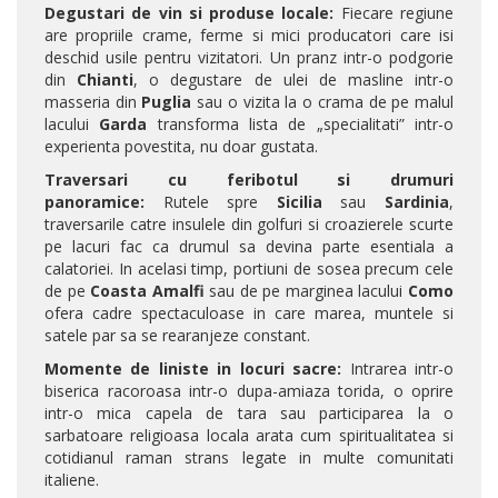
Degustari de vin si produse locale:
Fiecare regiune
are propriile crame, ferme si mici producatori care isi
deschid usile pentru vizitatori. Un pranz intr-o podgorie
din
Chianti
, o degustare de ulei de masline intr-o
masseria din
Puglia
sau o vizita la o crama de pe malul
lacului
Garda
transforma lista de „specialitati” intr-o
experienta povestita, nu doar gustata.
Traversari cu feribotul si drumuri
panoramice:
Rutele spre
Sicilia
sau
Sardinia
,
traversarile catre insulele din golfuri si croazierele scurte
pe lacuri fac ca drumul sa devina parte esentiala a
calatoriei. In acelasi timp, portiuni de sosea precum cele
de pe
Coasta Amalfi
sau de pe marginea lacului
Como
ofera cadre spectaculoase in care marea, muntele si
satele par sa se rearanjeze constant.
Momente de liniste in locuri sacre:
Intrarea intr-o
biserica racoroasa intr-o dupa-amiaza torida, o oprire
intr-o mica capela de tara sau participarea la o
sarbatoare religioasa locala arata cum spiritualitatea si
cotidianul raman strans legate in multe comunitati
italiene.