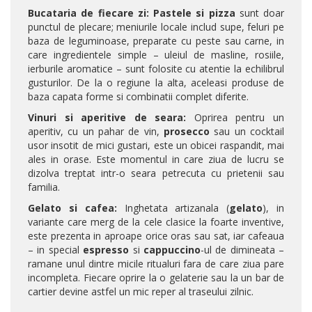
Bucataria de fiecare zi: Pastele si pizza
sunt doar
punctul de plecare; meniurile locale includ supe, feluri pe
baza de leguminoase, preparate cu peste sau carne, in
care ingredientele simple – uleiul de masline, rosiile,
ierburile aromatice – sunt folosite cu atentie la echilibrul
gusturilor. De la o regiune la alta, aceleasi produse de
baza capata forme si combinatii complet diferite.
Vinuri si aperitive de seara:
Oprirea pentru un
aperitiv, cu un pahar de vin,
prosecco
sau un cocktail
usor insotit de mici gustari, este un obicei raspandit, mai
ales in orase. Este momentul in care ziua de lucru se
dizolva treptat intr-o seara petrecuta cu prietenii sau
familia.
Gelato si cafea:
Inghetata artizanala (
gelato
), in
variante care merg de la cele clasice la foarte inventive,
este prezenta in aproape orice oras sau sat, iar cafeaua
– in special
espresso
si
cappuccino
-ul de dimineata –
ramane unul dintre micile ritualuri fara de care ziua pare
incompleta. Fiecare oprire la o gelaterie sau la un bar de
cartier devine astfel un mic reper al traseului zilnic.