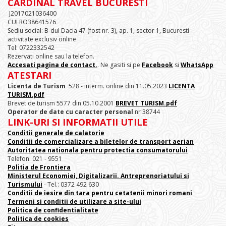
CARDINAL TRAVEL BUCURESTI
J2017021036400
CUI RO38641576
Sediu social: B-dul Dacia 47 (fost nr. 3), ap. 1, sector 1, Bucuresti -
activitate exclusiv online
Tel: 0722332542
Rezervati online sau la telefon.
Accesati pagina de contact.
. Ne gasiti si pe
Facebook
si
WhatsApp
ATESTARI
Licenta de Turism
528 - interm. online din 11.05.2023
LICENTA
TURISM.pdf
Brevet de turism 5577 din 05.10.2001
BREVET TURISM.pdf
Operator de date cu caracter personal
nr 38744
LINK-URI SI INFORMATII UTILE
Conditii generale de calatorie
Conditii de comercializare a biletelor de transport aerian
Autoritatea nationala pentru protectia consumatorului
Telefon: 021 - 9551
Politia de Frontiera
Ministerul Economiei, Digitalizarii. Antreprenoriatului
si
Turismului
- Tel.: 0372 492 630
Conditii de iesire din tara pentru cetatenii minori romani
Termeni si conditii de utilizare a site-ului
Politica de confidentialitate
Politica de cookies