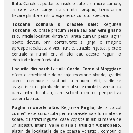
Italia. Canalele, podurile, insulele satelit si micile campo,
in care viata curge intr-un ritm propriu, transforma
fiecare plimbare intr-o experienta cu totul speciala.
Toscana colinara si orasele sale:
Regiunea
Toscana
, cu orase precum
Siena
sau
San Gimignano
si cu micile localitati dintre vii, arata cum un peisaj agrar
poate deveni, prin continuitate si grija, o imagine
aproape idealizata a vietii rurale. Strazile inguste, pietele
centrale si ritmul lent al zilei dau acestei regiuni o
identitate inconfundabila.
Lacurile din nord:
Lacurile
Garda
,
Como
si
Maggiore
ofera o combinatie de peisaje montane blande, gradini
atent intretinute si statiuni cu renume. Aici, serile se
leaga firesc de plimbarile pe mal si de micile traversari cu
barca intre localitati, care schimba mereu perspectiva
asupra lacului.
Puglia si satele albe:
Regiunea
Puglia
, de la „tocul
cizmei”, este cunoscuta pentru orasele sale luminate de
soare, cu strazi inguste, case vopsite in alb si marea de
un albastru intens.
Valle d’Itria
si trulli din
Alberobello
,
alaturi de localitatile de pe coasta Adriaticii, compun o