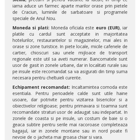
iarna aduce un farmec aparte marilor orase prin pietele
de Craciun, luminile de sarbatoare si programele
speciale de Anul Nou.
Moneda si plati:
Moneda oficiala este
euro (EUR)
, iar
platile cu cardul sunt acceptate in majoritatea
hotelurilor, restaurantelor si magazinelor, mai ales in
orase si zone turistice. In piete locale, micile cafenele de
cartier, chioscuri sau unele mijloace de transport
regionale este util sa aveti numerar. Bancomatele sunt
usor de gasit in zonele urbane, dar in localitati rurale sau
pe insule este recomandat sa va asigurati din timp suma
necesara pentru cheltuieli curente.
Echipament recomandat:
Incaltamintea comoda este
esentiala. Pentru perioadele calde sunt utile haine
usoare, dar potrivite pentru vizitarea bisericilor si a
obiectivelor religioase; pentru primavara si toamna sunt
recomandate straturi usor de adaugat sau indepartat. In
zonele de coasta si pe insule, un costum de baie si o
geaca subtire pentru serile mai racoroase completeaza
bagajul, iar in zonele montane sau in nord poate fi
nevoie de o jacheta mai groasa chiar si vara.