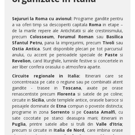
Sejururi la Roma cu avionul:
Programe gandite pentru
a va oferi timp sa descoperiti capitala
Roma
in etape –
de la marile repere ale Antichitatii si ale crestinismului,
precum
Colosseum
,
Forumul Roman
sau
Basilica
Sfantul Petru
, pana la imprejurimi, precum
Tivoli
sau
Ostia Antica
. Sunt disponibile plecari pe tot parcursul
anului, cu accent pe perioadele speciale de
Paste
si
Revelion
, cand liturghiile, luminile festive si concertele in
aer liber confera orasului o atmosfera aparte.
Circuite regionale in Italia:
Itinerarii care se
concentreaza pe cate o regiune sau pe combinatii atent
gandite - trasee in
Toscana
, axate pe orase
renascentiste precum
Florenta
si satele de pe coline;
circuite in
Sicilia
, unde templele antice, orasele baroce si
peisajele dominate de
Etna
compun o poveste distincta;
programe in zona
Sorrento
si pe
Coasta Amalfi
, cu
sate cocotate pe stanci deasupra marii; itinerarii in
Puglia
, printre satele albe si trulli din
Valle d’Itria
;
precum si circuite in
Italia de Nord
, care imbina orase