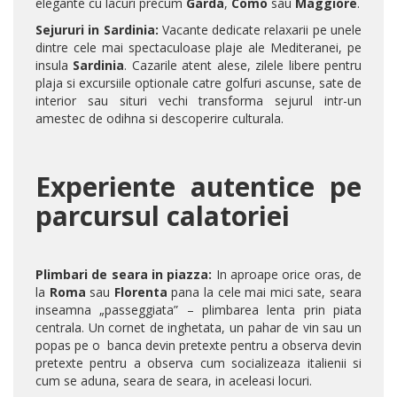
elegante cu lacuri precum
Garda
,
Como
sau
Maggiore
.
Sejururi in Sardinia:
Vacante dedicate relaxarii pe unele
dintre cele mai spectaculoase plaje ale Mediteranei, pe
insula
Sardinia
. Cazarile atent alese, zilele libere pentru
plaja si excursiile optionale catre golfuri ascunse, sate de
interior sau situri vechi transforma sejurul intr-un
amestec de odihna si descoperire culturala.
Experiente autentice pe
parcursul calatoriei
Plimbari de seara in piazza:
In aproape orice oras, de
la
Roma
sau
Florenta
pana la cele mai mici sate, seara
inseamna „passeggiata” – plimbarea lenta prin piata
centrala. Un cornet de inghetata, un pahar de vin sau un
popas pe o banca devin pretexte pentru a observa devin
pretexte pentru a observa cum socializeaza italienii si
cum se aduna, seara de seara, in aceleasi locuri.