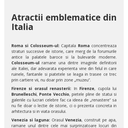
Atractii emblematice din
Italia
Roma si Colosseum-ul:
Capitala
Roma
concentreaza
straturi succesive de istorie, care merg de la forumurile
antice la palatele baroce si la bulevarde moderne.
Colosseum-ul
ramane una dintre imaginile definitorii
ale Italiei, dar adevarata experienta vine din felul in care
ruinele, fantanile si piatetele se leaga in trasee ce trec
prin cartiere vii, nu doar prin zone „muzeu”.
Firenze si orasul renasterii:
In
Firenze
, cupola lui
Brunelleschi
,
Ponte Vecchio
, pietele pline de statui si
galeriile cu lucrari celebre fac ca ideea de „renastere” sa
nu fie doar o lectie de istorie, ci o prezenta concreta in
arhitectura si in viata orasului.
Venezia si laguna:
Orasul
Venezia
, construit pe apa,
ramane unul dintre cele mai surprinzatoare locuri din