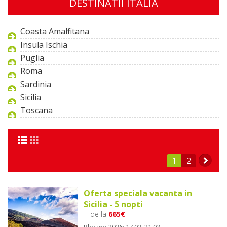
DESTINATII ITALIA
Coasta Amalfitana
Insula Ischia
Puglia
Roma
Sardinia
Sicilia
Toscana
1
2
Oferta speciala vacanta in
Sicilia - 5 nopti
- de la
665€