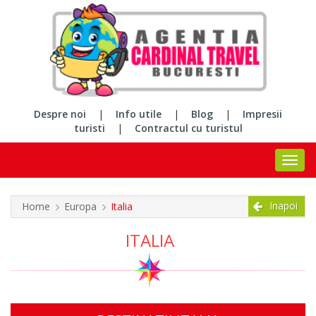
Despre noi
|
Info utile
|
Blog
|
Impresii
turisti
|
Contractul cu turistul
Inapoi
Home
Europa
Italia
ITALIA