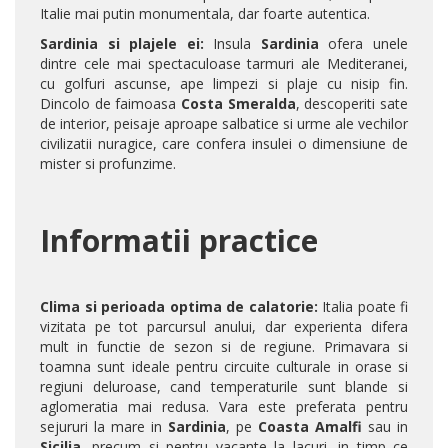
Italie mai putin monumentala, dar foarte autentica.
Sardinia si plajele ei:
Insula
Sardinia
ofera unele
dintre cele mai spectaculoase tarmuri ale Mediteranei,
cu golfuri ascunse, ape limpezi si plaje cu nisip fin.
Dincolo de faimoasa
Costa Smeralda
, descoperiti sate
de interior, peisaje aproape salbatice si urme ale vechilor
civilizatii nuragice, care confera insulei o dimensiune de
mister si profunzime.
Informatii practice
Clima si perioada optima de calatorie:
Italia poate fi
vizitata pe tot parcursul anului, dar experienta difera
mult in functie de sezon si de regiune. Primavara si
toamna sunt ideale pentru circuite culturale in orase si
regiuni deluroase, cand temperaturile sunt blande si
aglomeratia mai redusa. Vara este preferata pentru
sejururi la mare in
Sardinia
, pe
Coasta Amalfi
sau in
Sicilia
, precum si pentru vacante la lacuri, in timp ce