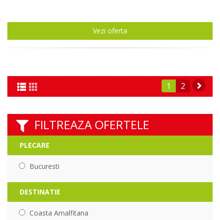
Vezi oferta
1
2
FILTREAZA OFERTELE
PLECARE
Bucuresti
DESTINATIE
Coasta Amalfitana