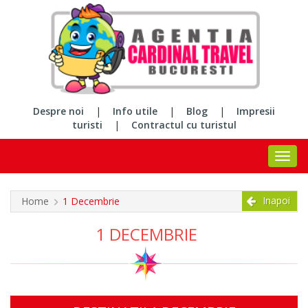
Despre noi
|
Info utile
|
Blog
|
Impresii
turisti
|
Contractul cu turistul
Inapoi
Home
1 Decembrie
1 DECEMBRIE