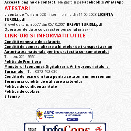
Accesati pagina de contact.
. Ne gasiti si pe
Facebook
si
WhatsApp
ATESTARI
Licenta de Turism
528 - interm. online din 11.05.2023
LICENTA
TURISM.pdf
Brevet de turism 5577 din 05.10.2001
BREVET TURISM.pdf
Operator de date cu caracter personal
nr 38744
LINK-URI SI INFORMATII UTILE
Conditii generale de calatorie
Conditii de comercializare a biletelor de transport aerian
Autoritatea nationala pentru protectia consumatorului
Telefon: 021 - 9551
Politia de Frontiera
Ministerul Economiei, Digitalizarii. Antreprenoriatului
si
Turismului
- Tel.: 0372 492 630
Conditii de iesire din tara pentru cetatenii minori romani
Termeni si conditii de utilizare a site-ului
Politica de confidentialitate
Politica de cookies
Sitemap