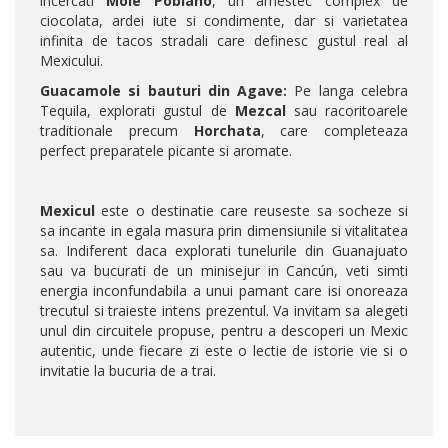
incercati
Mole Poblano
, un amestec complex de
ciocolata, ardei iute si condimente, dar si varietatea
infinita de tacos stradali care definesc gustul real al
Mexicului.
Guacamole si bauturi din Agave:
Pe langa celebra
Tequila, explorati gustul de
Mezcal
sau racoritoarele
traditionale precum
Horchata
, care completeaza
perfect preparatele picante si aromate.
Mexicul
este o destinatie care reuseste sa socheze si
sa incante in egala masura prin dimensiunile si vitalitatea
sa. Indiferent daca explorati tunelurile din Guanajuato
sau va bucurati de un minisejur in Cancún, veti simti
energia inconfundabila a unui pamant care isi onoreaza
trecutul si traieste intens prezentul. Va invitam sa alegeti
unul din circuitele propuse, pentru a descoperi un Mexic
autentic, unde fiecare zi este o lectie de istorie vie si o
invitatie la bucuria de a trai.