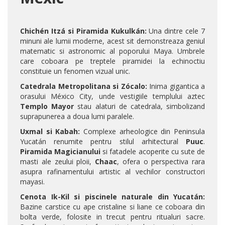
Chichén Itzá si Piramida Kukulkán:
Una dintre cele 7
minuni ale lumii moderne, acest sit demonstreaza geniul
matematic si astronomic al poporului Maya. Umbrele
care coboara pe treptele piramidei la echinoctiu
constituie un fenomen vizual unic.
Catedrala Metropolitana si Zócalo:
Inima gigantica a
orasului México City, unde vestigiile templului aztec
Templo Mayor
stau alaturi de catedrala, simbolizand
suprapunerea a doua lumi paralele.
Uxmal si Kabah:
Complexe arheologice din Peninsula
Yucatán renumite pentru stilul arhitectural
Puuc
.
Piramida Magicianului
si fatadele acoperite cu sute de
masti ale zeului ploii,
Chaac
, ofera o perspectiva rara
asupra rafinamentului artistic al vechilor constructori
mayasi.
Cenota Ik-Kil si piscinele naturale din Yucatán:
Bazine carstice cu ape cristaline si liane ce coboara din
bolta verde, folosite in trecut pentru ritualuri sacre.