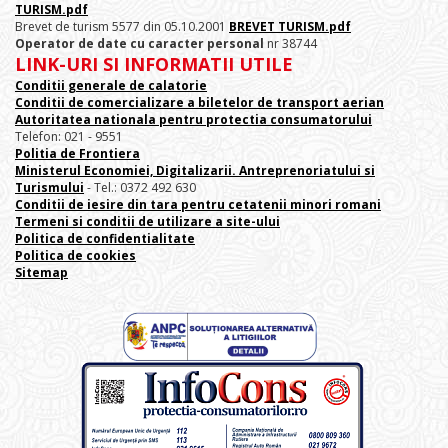
TURISM.pdf
Brevet de turism 5577 din 05.10.2001
BREVET TURISM.pdf
Operator de date cu caracter personal
nr 38744
LINK-URI SI INFORMATII UTILE
Conditii generale de calatorie
Conditii de comercializare a biletelor de transport aerian
Autoritatea nationala pentru protectia consumatorului
Telefon: 021 - 9551
Politia de Frontiera
Ministerul Economiei, Digitalizarii. Antreprenoriatului
si
Turismului
- Tel.: 0372 492 630
Conditii de iesire din tara pentru cetatenii minori romani
Termeni si conditii de utilizare a site-ului
Politica de confidentialitate
Politica de cookies
Sitemap