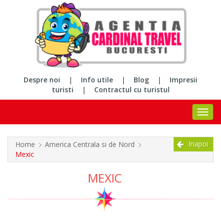
Despre noi
|
Info utile
|
Blog
|
Impresii
turisti
|
Contractul cu turistul
Inapoi
Home
America Centrala si de Nord
Mexic
MEXIC