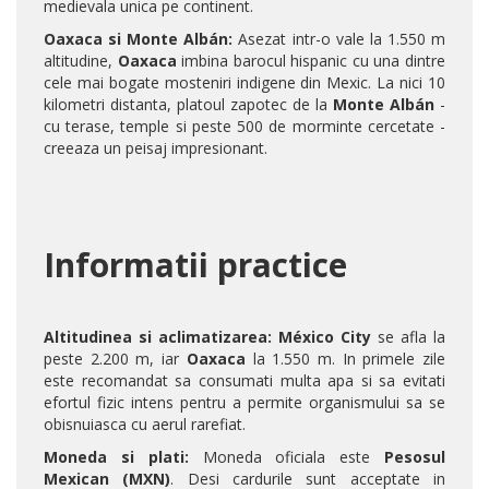
medievala unica pe continent.
Oaxaca si Monte Albán:
Asezat intr-o vale la 1.550 m
altitudine,
Oaxaca
imbina barocul hispanic cu una dintre
cele mai bogate mosteniri indigene din Mexic. La nici 10
kilometri distanta, platoul zapotec de la
Monte Albán
-
cu terase, temple si peste 500 de morminte cercetate -
creeaza un peisaj impresionant.
Informatii practice
Altitudinea si aclimatizarea:
México City
se afla la
peste 2.200 m, iar
Oaxaca
la 1.550 m. In primele zile
este recomandat sa consumati multa apa si sa evitati
efortul fizic intens pentru a permite organismului sa se
obisnuiasca cu aerul rarefiat.
Moneda si plati:
Moneda oficiala este
Pesosul
Mexican (MXN)
. Desi cardurile sunt acceptate in