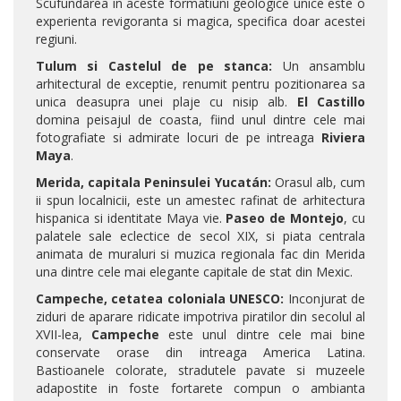
Scufundarea in aceste formatiuni geologice unice este o
experienta revigoranta si magica, specifica doar acestei
regiuni.
Tulum si Castelul de pe stanca:
Un ansamblu
arhitectural de exceptie, renumit pentru pozitionarea sa
unica deasupra unei plaje cu nisip alb.
El Castillo
domina peisajul de coasta, fiind unul dintre cele mai
fotografiate si admirate locuri de pe intreaga
Riviera
Maya
.
Merida, capitala Peninsulei Yucatán:
Orasul alb, cum
ii spun localnicii, este un amestec rafinat de arhitectura
hispanica si identitate Maya vie.
Paseo de Montejo
, cu
palatele sale eclectice de secol XIX, si piata centrala
animata de muraluri si muzica regionala fac din Merida
una dintre cele mai elegante capitale de stat din Mexic.
Campeche, cetatea coloniala UNESCO:
Inconjurat de
ziduri de aparare ridicate impotriva piratilor din secolul al
XVII-lea,
Campeche
este unul dintre cele mai bine
conservate orase din intreaga America Latina.
Bastioanele colorate, stradutele pavate si muzeele
adapostite in foste fortarete compun o ambianta