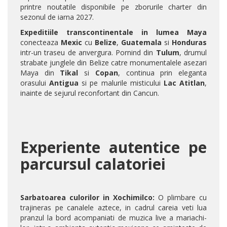
printre noutatile disponibile pe zborurile charter din
sezonul de iarna 2027.
Expeditiile transcontinentale in lumea Maya
conecteaza
Mexic
cu
Belize
,
Guatemala
si
Honduras
intr-un traseu de anvergura. Pornind din
Tulum
, drumul
strabate junglele din Belize catre monumentalele asezari
Maya din
Tikal
si
Copan
, continua prin eleganta
orasului
Antigua
si pe malurile misticului
Lac Atitlan
,
inainte de sejurul reconfortant din Cancun.
Experiente autentice pe
parcursul calatoriei
Sarbatoarea culorilor in Xochimilco:
O plimbare cu
trajineras pe canalele aztece, in cadrul careia veti lua
pranzul la bord acompaniati de muzica live a mariachi-