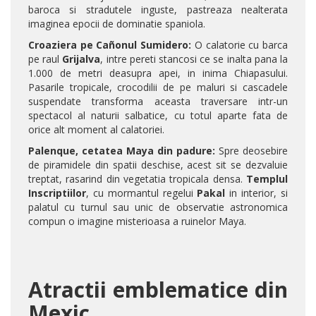
baroca si stradutele inguste, pastreaza nealterata
imaginea epocii de dominatie spaniola.
Croaziera pe Cañonul Sumidero:
O calatorie cu barca
pe raul
Grijalva
, intre pereti stancosi ce se inalta pana la
1.000 de metri deasupra apei, in inima Chiapasului.
Pasarile tropicale, crocodilii de pe maluri si cascadele
suspendate transforma aceasta traversare intr-un
spectacol al naturii salbatice, cu totul aparte fata de
orice alt moment al calatoriei.
Palenque, cetatea Maya din padure:
Spre deosebire
de piramidele din spatii deschise, acest sit se dezvaluie
treptat, rasarind din vegetatia tropicala densa.
Templul
Inscriptiilor
, cu mormantul regelui
Pakal
in interior, si
palatul cu turnul sau unic de observatie astronomica
compun o imagine misterioasa a ruinelor Maya.
Atractii emblematice din
Mexic