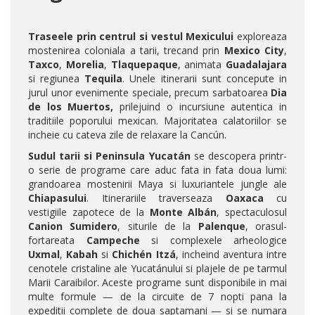
Traseele prin centrul si vestul Mexicului
exploreaza
mostenirea coloniala a tarii, trecand prin
Mexico City
,
Taxco
,
Morelia
,
Tlaquepaque
, animata
Guadalajara
si regiunea
Tequila
. Unele itinerarii sunt concepute in
jurul unor evenimente speciale, precum sarbatoarea
Dia
de los Muertos,
prilejuind
o incursiune autentica in
traditiile poporului mexican. Majoritatea calatoriilor se
incheie cu cateva zile de relaxare la Cancún.
Sudul tarii si
Peninsula Yucatán
se descopera printr-
o serie de programe care aduc fata in fata doua lumi:
grandoarea mostenirii Maya si luxuriantele jungle ale
Chiapasului
. Itinerariile traverseaza
Oaxaca
cu
vestigiile zapotece de la
Monte Albán
, spectaculosul
Canion Sumidero
, siturile de la
Palenque
, orasul-
fortareata
Campeche
si complexele arheologice
Uxmal
,
Kabah
si
Chichén Itzá
, incheind aventura intre
cenotele cristaline ale Yucatánului si plajele de pe tarmul
Marii Caraibilor. Aceste programe sunt disponibile in mai
multe formule — de la circuite de 7 nopti pana la
expeditii complete de doua saptamani — si se numara