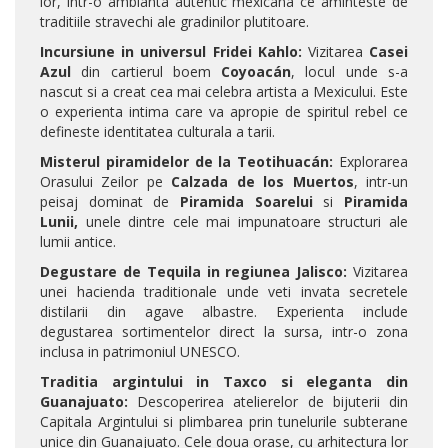
lor, intr-o ambianta autentic mexicana ce aminteste de
traditiile stravechi ale gradinilor plutitoare.
Incursiune in universul Fridei Kahlo:
Vizitarea
Casei
Azul
din cartierul boem
Coyoacán
, locul unde s-a
nascut si a creat cea mai celebra artista a Mexicului. Este
o experienta intima care va apropie de spiritul rebel ce
defineste identitatea culturala a tarii.
Misterul piramidelor de la Teotihuacán:
Explorarea
Orasului Zeilor pe
Calzada de los Muertos
, intr-un
peisaj dominat de
Piramida Soarelui
si
Piramida
Lunii,
unele dintre cele mai impunatoare structuri ale
lumii antice.
Degustare de Tequila in regiunea Jalisco:
Vizitarea
unei hacienda traditionale unde veti invata secretele
distilarii din agave albastre. Experienta include
degustarea sortimentelor direct la sursa, intr-o zona
inclusa in patrimoniul UNESCO.
Traditia argintului in Taxco si eleganta din
Guanajuato:
Descoperirea atelierelor de bijuterii din
Capitala Argintului si plimbarea prin tunelurile subterane
unice din Guanajuato. Cele doua orase, cu arhitectura lor