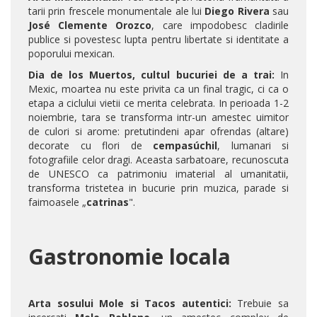
tarii prin frescele monumentale ale lui
Diego Rivera
sau
José Clemente Orozco
, care impodobesc cladirile
publice si povestesc lupta pentru libertate si identitate a
poporului mexican.
Dia de los Muertos, cultul bucuriei de a trai:
In
Mexic, moartea nu este privita ca un final tragic, ci ca o
etapa a ciclului vietii ce merita celebrata. In perioada 1-2
noiembrie, tara se transforma intr-un amestec uimitor
de culori si arome: pretutindeni apar ofrendas (altare)
decorate cu flori de
cempasúchil
, lumanari si
fotografiile celor dragi. Aceasta sarbatoare, recunoscuta
de UNESCO ca patrimoniu imaterial al umanitatii,
transforma tristetea in bucurie prin muzica, parade si
faimoasele „
catrinas
".
Gastronomie locala
Arta sosului Mole si Tacos autentici:
Trebuie sa