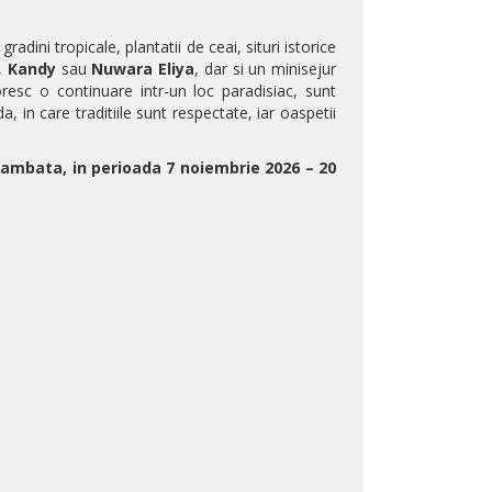
adini tropicale, plantatii de ceai, situri istorice
,
Kandy
sau
Nuwara Eliya
, dar si un minisejur
oresc o continuare intr-un loc paradisiac, sunt
a, in care traditiile sunt respectate, iar oaspetii
sambata, in perioada 7 noiembrie 2026 – 20