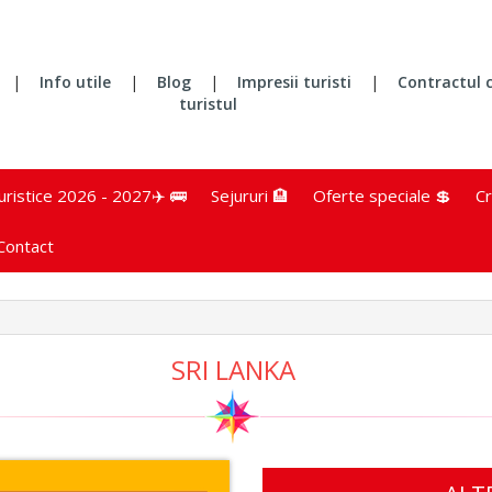
|
Info utile
|
Blog
|
Impresii turisti
|
Contractul 
turistul
turistice 2026 - 2027✈️ 🚌
Sejururi 🏨
Oferte speciale 💲
Cr
Contact
SRI LANKA