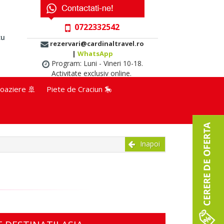
0722332542
cu
rezervari@cardinaltravel.ro
|
WhatsApp
Program: Luni - Vineri 10-18.
Activitate exclusiv online.
oaziere 🚢
Piete de Craciun 🎠
Inapoi