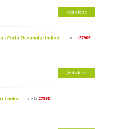
Vezi oferta
a - Perla Oceanului Indian
- de la
2790€
Vezi oferta
Sri Lanka
- de la
2799€