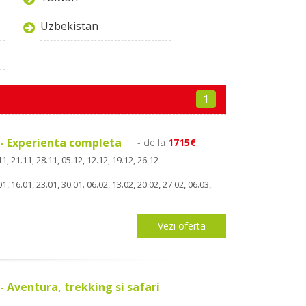
Uzbekistan
1
a - Experienta completa
- de la
1715€
1, 21.11, 28.11, 05.12, 12.12, 19.12, 26.12
1, 16.01, 23.01, 30.01. 06.02, 13.02, 20.02, 27.02, 06.03,
Vezi oferta
 - Aventura, trekking si safari