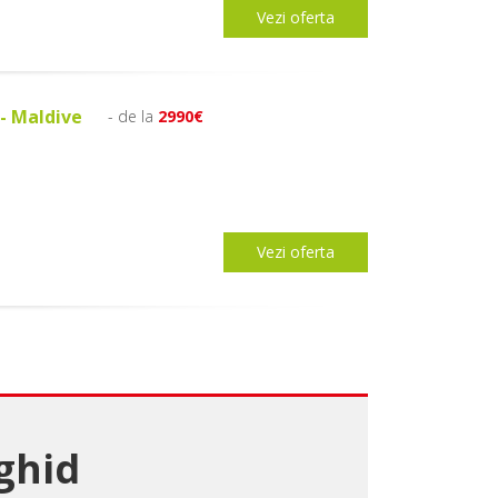
Vezi oferta
 - Maldive
- de la
2990€
Vezi oferta
 ghid