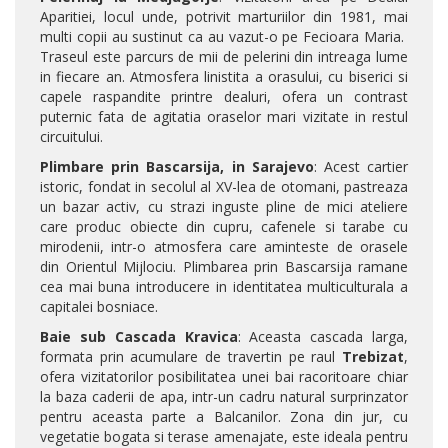
Aparitiei, locul unde, potrivit marturiilor din 1981, mai
multi copii au sustinut ca au vazut-o pe Fecioara Maria.
Traseul este parcurs de mii de pelerini din intreaga lume
in fiecare an. Atmosfera linistita a orasului, cu biserici si
capele raspandite printre dealuri, ofera un contrast
puternic fata de agitatia oraselor mari vizitate in restul
circuitului.
Plimbare prin Bascarsija, in Sarajevo
: Acest cartier
istoric, fondat in secolul al XV-lea de otomani, pastreaza
un bazar activ, cu strazi inguste pline de mici ateliere
care produc obiecte din cupru, cafenele si tarabe cu
mirodenii, intr-o atmosfera care aminteste de orasele
din Orientul Mijlociu. Plimbarea prin Bascarsija ramane
cea mai buna introducere in identitatea multiculturala a
capitalei bosniace.
Baie sub Cascada Kravica
: Aceasta cascada larga,
formata prin acumulare de travertin pe raul
Trebizat
,
ofera vizitatorilor posibilitatea unei bai racoritoare chiar
la baza caderii de apa, intr-un cadru natural surprinzator
pentru aceasta parte a Balcanilor. Zona din jur, cu
vegetatie bogata si terase amenajate, este ideala pentru