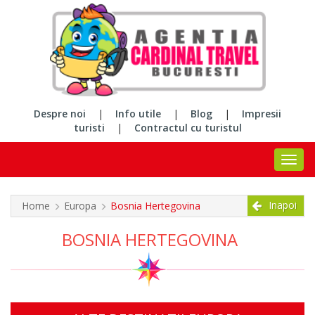
Despre noi
|
Info utile
|
Blog
|
Impresii
turisti
|
Contractul cu turistul
Inapoi
Home
Europa
Bosnia Hertegovina
BOSNIA HERTEGOVINA