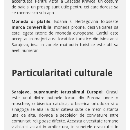
accentuata. Pentru vizita la Cascada Kravica, un costum
de baie si un prosop sunt utile pentru cei care doresc sa
se racoreasca sub apa.
Moneda si platile
: Bosnia si Hertegovina foloseste
marca convertibila
, moneda proprie, desi valoarea sa
este legata istoric de moneda europeana. Cardul este
acceptat in majoritatea locatiilor turistice din Mostar si
Sarajevo, insa in zonele mai putin turistice este util sa
aveti numerar.
Particularitati culturale
Sarajevo, supranumit Ierusalimul Europei
: Orasul
este unul dintre putinele locuri din Europa unde o
moschee, o biserica catolica, o biserica ortodoxa si o
sinagoga se afla la doar cateva sute de metri distanta
una de alta, dovada a secolelor de convietuire intre
comunitati religioase diferite. Aceasta diversitate ramane
vizibila si astazi in arhitectura, in sunetele orasului si in