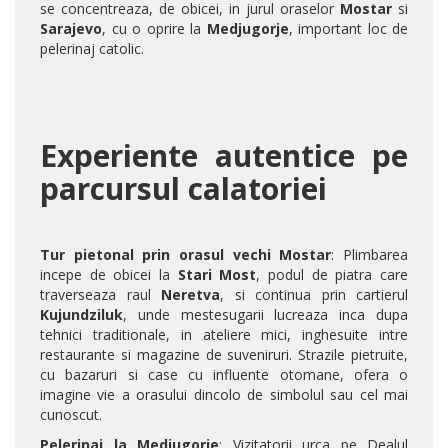
se concentreaza, de obicei, in jurul oraselor
Mostar
si
Sarajevo
, cu o oprire la
Medjugorje
, important loc de
pelerinaj catolic.
Experiente autentice pe
parcursul calatoriei
Tur pietonal prin orasul vechi Mostar
: Plimbarea
incepe de obicei la
Stari Most
, podul de piatra care
traverseaza raul
Neretva
, si continua prin cartierul
Kujundziluk
, unde mestesugarii lucreaza inca dupa
tehnici traditionale, in ateliere mici, inghesuite intre
restaurante si magazine de suveniruri. Strazile pietruite,
cu bazaruri si case cu influente otomane, ofera o
imagine vie a orasului dincolo de simbolul sau cel mai
cunoscut.
Pelerinaj la Medjugorje
: Vizitatorii urca pe Dealul