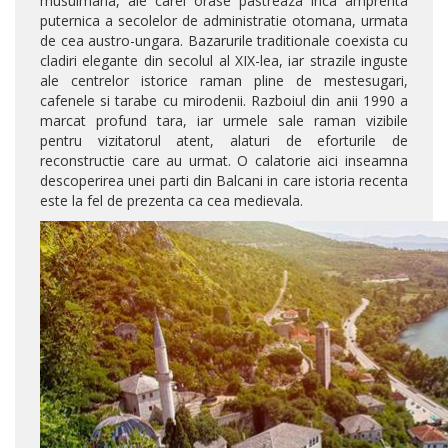
musulmana, ale carei orase pastreaza inca amprenta
puternica a secolelor de administratie otomana, urmata
de cea austro-ungara.
Bazarurile traditionale coexista cu
cladiri elegante din secolul al XIX-lea, iar strazile inguste
ale centrelor istorice raman pline de mestesugari,
cafenele si tarabe cu mirodenii. Razboiul din anii 1990 a
marcat profund tara, iar urmele sale raman vizibile
pentru vizitatorul atent, alaturi de eforturile de
reconstructie care au urmat. O calatorie aici inseamna
descoperirea unei parti din Balcani in care istoria recenta
este la fel de prezenta ca cea medievala.