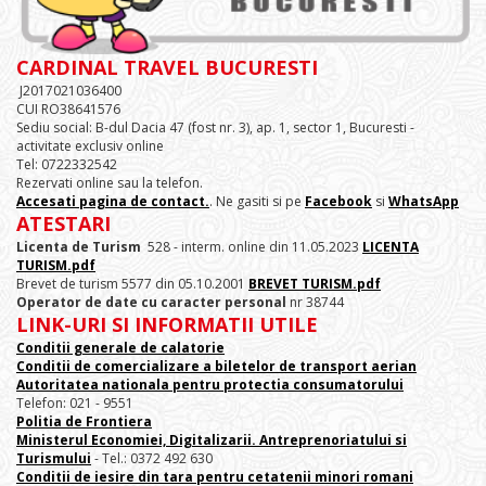
CARDINAL TRAVEL BUCURESTI
J2017021036400
CUI RO38641576
Sediu social: B-dul Dacia 47 (fost nr. 3), ap. 1, sector 1, Bucuresti -
activitate exclusiv online
Tel: 0722332542
Rezervati online sau la telefon.
Accesati pagina de contact.
. Ne gasiti si pe
Facebook
si
WhatsApp
ATESTARI
Licenta de Turism
528 - interm. online din 11.05.2023
LICENTA
TURISM.pdf
Brevet de turism 5577 din 05.10.2001
BREVET TURISM.pdf
Operator de date cu caracter personal
nr 38744
LINK-URI SI INFORMATII UTILE
Conditii generale de calatorie
Conditii de comercializare a biletelor de transport aerian
Autoritatea nationala pentru protectia consumatorului
Telefon: 021 - 9551
Politia de Frontiera
Ministerul Economiei, Digitalizarii. Antreprenoriatului
si
Turismului
- Tel.: 0372 492 630
Conditii de iesire din tara pentru cetatenii minori romani