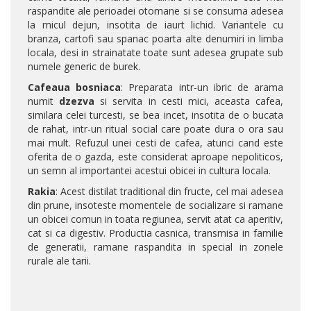
raspandite ale perioadei otomane si se consuma adesea
la micul dejun, insotita de iaurt lichid. Variantele cu
branza, cartofi sau spanac poarta alte denumiri in limba
locala, desi in strainatate toate sunt adesea grupate sub
numele generic de burek.
Cafeaua bosniaca
: Preparata intr-un ibric de arama
numit
dzezva
si servita in cesti mici, aceasta cafea,
similara celei turcesti, se bea incet, insotita de o bucata
de rahat, intr-un ritual social care poate dura o ora sau
mai mult. Refuzul unei cesti de cafea, atunci cand este
oferita de o gazda, este considerat aproape nepoliticos,
un semn al importantei acestui obicei in cultura locala.
Rakia
: Acest distilat traditional din fructe, cel mai adesea
din prune, insoteste momentele de socializare si ramane
un obicei comun in toata regiunea, servit atat ca aperitiv,
cat si ca digestiv. Productia casnica, transmisa in familie
de generatii, ramane raspandita in special in zonele
rurale ale tarii.