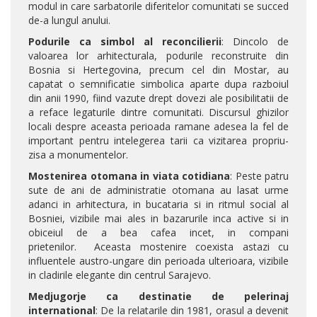
modul in care sarbatorile diferitelor comunitati se succed
de-a lungul anului.
Podurile ca simbol al reconcilierii
: Dincolo de
valoarea lor arhitecturala, podurile reconstruite din
Bosnia si Hertegovina, precum cel din Mostar, au
capatat o semnificatie simbolica aparte dupa razboiul
din anii 1990, fiind vazute drept dovezi ale posibilitatii de
a reface legaturile dintre comunitati. Discursul ghizilor
locali despre aceasta perioada ramane adesea la fel de
important pentru intelegerea tarii ca vizitarea propriu-
zisa a monumentelor.
Mostenirea otomana in viata cotidiana
: Peste patru
sute de ani de administratie otomana au lasat urme
adanci in arhitectura, in bucataria si in ritmul social al
Bosniei, vizibile mai ales in bazarurile inca active si in
obiceiul de a bea cafea incet, in compani
prietenilor. Aceasta mostenire coexista astazi cu
influentele austro-ungare din perioada ulterioara, vizibile
in cladirile elegante din centrul Sarajevo.
Medjugorje ca destinatie de pelerinaj
international
: De la relatarile din 1981, orasul a devenit