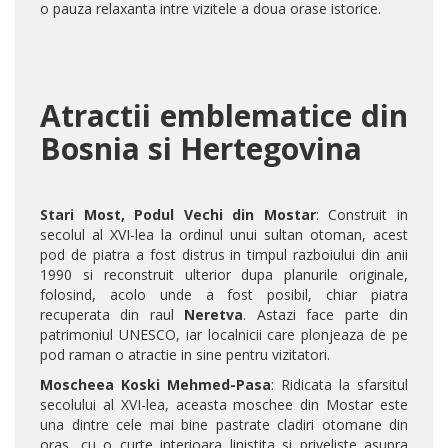
o pauza relaxanta intre vizitele a doua orase istorice.
Atractii emblematice din
Bosnia si Hertegovina
Stari Most, Podul Vechi din Mostar
: Construit in
secolul al XVI-lea la ordinul unui sultan otoman, acest
pod de piatra a fost distrus in timpul razboiului din anii
1990 si reconstruit ulterior dupa planurile originale,
folosind, acolo unde a fost posibil, chiar piatra
recuperata din raul
Neretva
. Astazi face parte din
patrimoniul UNESCO, iar localnicii care plonjeaza de pe
pod raman o atractie in sine pentru vizitatori.
Moscheea Koski Mehmed-Pasa
: Ridicata la sfarsitul
secolului al XVI-lea, aceasta moschee din Mostar este
una dintre cele mai bine pastrate cladiri otomane din
oras, cu o curte interioara linistita si priveliste asupra