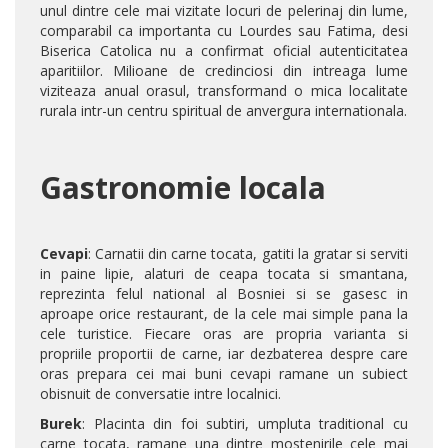
unul dintre cele mai vizitate locuri de pelerinaj din lume,
comparabil ca importanta cu Lourdes sau Fatima, desi
Biserica Catolica nu a confirmat oficial autenticitatea
aparitiilor. Milioane de credinciosi din intreaga lume
viziteaza anual orasul, transformand o mica localitate
rurala intr-un centru spiritual de anvergura internationala.
Gastronomie locala
Cevapi
: Carnatii din carne tocata, gatiti la gratar si serviti
in paine lipie, alaturi de ceapa tocata si smantana,
reprezinta felul national al Bosniei si se gasesc in
aproape orice restaurant, de la cele mai simple pana la
cele turistice. Fiecare oras are propria varianta si
propriile proportii de carne, iar dezbaterea despre care
oras prepara cei mai buni cevapi ramane un subiect
obisnuit de conversatie intre localnici.
Burek
: Placinta din foi subtiri, umpluta traditional cu
carne tocata, ramane una dintre mostenirile cele mai