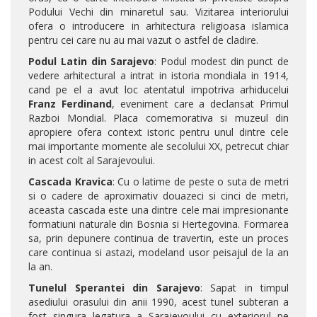
Podului Vechi din minaretul sau. Vizitarea interiorului
ofera o introducere in arhitectura religioasa islamica
pentru cei care nu au mai vazut o astfel de cladire.
Podul Latin din Sarajevo
: Podul modest din punct de
vedere arhitectural a intrat in istoria mondiala in 1914,
cand pe el a avut loc atentatul impotriva arhiducelui
Franz Ferdinand
, eveniment care a declansat Primul
Razboi Mondial. Placa comemorativa si muzeul din
apropiere ofera context istoric pentru unul dintre cele
mai importante momente ale secolului XX, petrecut chiar
in acest colt al Sarajevoului.
Cascada Kravica
: Cu o latime de peste o suta de metri
si o cadere de aproximativ douazeci si cinci de metri,
aceasta cascada este una dintre cele mai impresionante
formatiuni naturale din Bosnia si Hertegovina. Formarea
sa, prin depunere continua de travertin, este un proces
care continua si astazi, modeland usor peisajul de la an
la an.
Tunelul Sperantei din Sarajevo
: Sapat in timpul
asediului orasului din anii 1990, acest tunel subteran a
fost singura legatura a Sarajevoului cu exteriorul pe