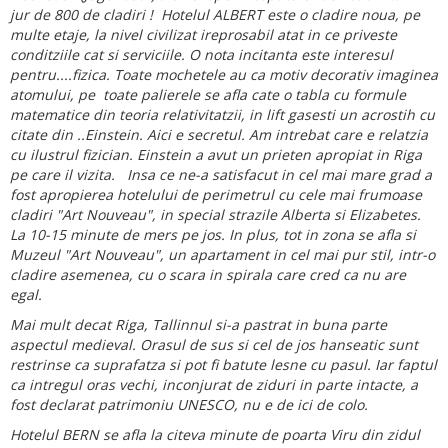
jur de 800 de cladiri ! Hotelul ALBERT este o cladire noua, pe
multe etaje, la nivel civilizat ireprosabil atat in ce priveste
conditziile cat si serviciile. O nota incitanta este interesul
pentru....fizica. Toate mochetele au ca motiv decorativ imaginea
atomului, pe toate palierele se afla cate o tabla cu formule
matematice din teoria relativitatzii, in lift gasesti un acrostih cu
citate din ..Einstein. Aici e secretul. Am intrebat care e relatzia
cu ilustrul fizician. Einstein a avut un prieten apropiat in Riga
pe care il vizita. Insa ce ne-a satisfacut in cel mai mare grad a
fost apropierea hotelului de perimetrul cu cele mai frumoase
cladiri "Art Nouveau", in special strazile Alberta si Elizabetes.
La 10-15 minute de mers pe jos. In plus, tot in zona se afla si
Muzeul "Art Nouveau", un apartament in cel mai pur stil, intr-o
cladire asemenea, cu o scara in spirala care cred ca nu are
egal.
Mai mult decat Riga, Tallinnul si-a pastrat in buna parte
aspectul
medieval.
Orasul de sus si cel de jos hanseatic sunt
restrinse ca suprafatza si pot fi batute lesne cu pasul. Iar faptul
ca intregul oras vechi, inconjurat de ziduri in parte intacte, a
fost declarat patrimoniu UNESCO, nu e de ici de colo.
Hotelul BERN se afla la citeva minute de poarta Viru din zidul