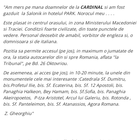
"Am mers pe mana doamnelor de la
CARDINAL
si am fost
gazduit la Salonik in hotelul PARK. Norocul meu . . . .
Este plasat in centrul orasului, in zona Ministerului Macedoniei
si Traciei. Conditzii foarte civilizate, din toate punctele de
vedere.
Personal deosebit de amabil, vorbitor de engleza si, o
domnisoara si de italiana.
Pozitia sa permite accesul (pe jos), in maximum o jumatate de
ora,
la statia autocarelor din si spre Romania, aflata "la
Tribunal", pe
Bd. 26 Oktovriou.
De asemenea, ai acces (pe jos), in 10-20 minute, la unele din
monumentele cele mai interesante :Catedrala Sf. Dumitru,
bis.Profetul Ilie, bis. Sf. Ecaterina, bis. Sf. 12 Apostoli, bis.
Panaghia Halkeon, Bey Hamam, bis. Sf.Sofia, bis. Panaghia
Akeiropoetos, P-tza Aristotel, Arcul lui Galeriu, bis. Rotonda ,
bis. Sf.
Panteleimon, bis. Sf. Atanassios, Agora Romana.
Z. Gheorghiu"