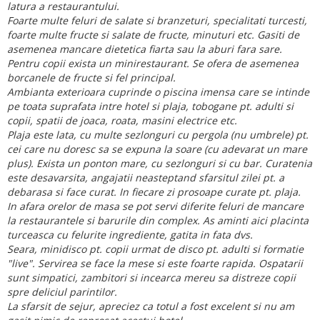
latura a restaurantului.
Foarte multe feluri de salate si branzeturi, specialitati turcesti,
foarte multe fructe si salate de fructe, minuturi etc. Gasiti de
asemenea mancare dietetica fiarta sau la aburi fara sare.
Pentru copii exista un minirestaurant. Se ofera de asemenea
borcanele de fructe si fel principal.
Ambianta exterioara cuprinde o piscina imensa care se intinde
pe toata suprafata intre hotel si plaja, tobogane pt. adulti si
copii, spatii de joaca, roata, masini electrice etc.
Plaja este lata, cu multe sezlonguri cu pergola (nu umbrele) pt.
cei care nu doresc sa se expuna la soare (cu adevarat un mare
plus). Exista un ponton mare, cu sezlonguri si cu bar. Curatenia
este desavarsita, angajatii neasteptand sfarsitul zilei pt. a
debarasa si face curat. In fiecare zi prosoape curate pt. plaja.
In afara orelor de masa se pot servi diferite feluri de mancare
la restaurantele si barurile din complex. As aminti aici placinta
turceasca cu felurite ingrediente, gatita in fata dvs.
Seara, minidisco pt. copii urmat de disco pt. adulti si formatie
"live". Servirea se face la mese si este foarte rapida. Ospatarii
sunt simpatici, zambitori si incearca mereu sa distreze copii
spre deliciul parintilor.
La sfarsit de sejur, apreciez ca totul a fost excelent si nu am