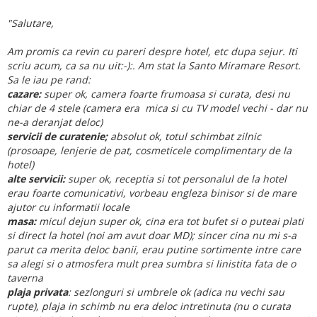
"Salutare,
Am promis ca revin cu pareri despre hotel, etc dupa sejur. Iti
scriu acum, ca sa nu uit:-):. Am stat la Santo Miramare Resort.
Sa le iau pe rand:
cazare:
super ok, camera foarte frumoasa si curata, desi nu
chiar de 4 stele (camera era mica si cu TV model vechi - dar nu
ne-a deranjat deloc)
servicii de curatenie;
absolut ok, totul schimbat zilnic
(prosoape, lenjerie de pat, cosmeticele complimentary de la
hotel)
alte servicii:
super ok, receptia si tot personalul de la hotel
erau foarte comunicativi, vorbeau engleza binisor si de mare
ajutor cu informatii locale
masa:
micul dejun super ok, cina era tot bufet si o puteai plati
si direct la hotel (noi am avut doar MD); sincer cina nu mi s-a
parut ca merita deloc banii, erau putine sortimente intre care
sa alegi si o atmosfera mult prea sumbra si linistita fata de o
taverna
plaja privata
: sezlonguri si umbrele ok (adica nu vechi sau
rupte), plaja in schimb nu era deloc intretinuta (nu o curata