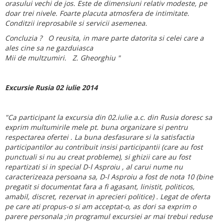
orasului vechi de jos. Este de dimensiuni relativ modeste, pe
doar trei nivele. Foarte placuta atmosfera de intimitate.
Conditzii ireprosabile
si servicii asemenea.
Concluzia ? O reusita, in mare parte datorita si celei care a
ales cine sa ne gazduiasca
Mii de multzumiri. Z. Gheorghiu "
Excursie Rusia 02 iulie 2014
"Ca participant la excursia din 02.iulie a.c. din Rusia doresc sa
exprim multumirile mele pt. buna organizare si pentru
respectarea ofertei . La buna desfasurare si la satisfactia
participantilor au contribuit insisi participantii (care au fost
punctuali si nu au creat probleme), si ghizii care au fost
repartizati si in special D-l Asproiu , al carui nume nu
caracterizeaza persoana sa, D-l Asproiu a fost de nota 10 (bine
pregatit si documentat fara a fi agasant, linistit, politicos,
amabil, discret, rezervat in aprecieri politice) . Legat de oferta
pe care ati propus-o si am acceptat-o, as dori sa exprim o
parere personala ;in programul excursiei ar mai trebui reduse