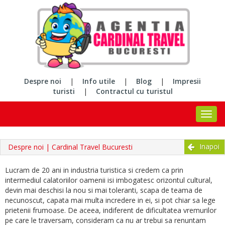
Despre noi
|
Info utile
|
Blog
|
Impresii
turisti
|
Contractul cu turistul
Inapoi
Despre noi | Cardinal Travel Bucuresti
Lucram de 20 ani in industria turistica si credem ca prin
intermediul calatoriilor oamenii isi imbogatesc orizontul cultural,
devin mai deschisi la nou si mai toleranti, scapa de teama de
necunoscut, capata mai multa incredere in ei, si pot chiar sa lege
prietenii frumoase. De aceea, indiferent de dificultatea vremurilor
pe care le traversam, consideram ca nu ar trebui sa renuntam