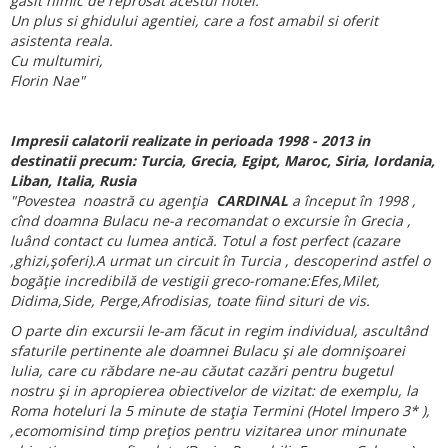
gasit nimic de reprosat acestui hotel.
Un plus si ghidului agentiei, care a fost amabil si oferit
asistenta reala.
Cu multumiri,
Florin Nae"
Impresii calatorii realizate in perioada 1998 - 2013 in
destinatii precum: Turcia, Grecia, Egipt, Maroc, Siria, Iordania,
Liban, Italia, Rusia
"Povestea noastră cu agenţia
CARDINAL
a început în 1998 ,
cînd doamna Bulacu ne-a recomandat o excursie în Grecia ,
luând contact cu lumea antică. Totul a fost perfect (cazare
,ghizi,şoferi).A urmat un circuit în Turcia , descoperind astfel o
bogăţie incredibilă de vestigii greco-romane:Efes,Milet,
Didima,Side, Perge,Afrodisias, toate fiind situri de vis.
O parte din excursii le-am făcut in regim individual, ascultând
sfaturile pertinente ale doamnei Bulacu şi ale domnişoarei
Iulia, care cu răbdare ne-au căutat cazări pentru bugetul
nostru şi in apropierea obiectivelor de vizitat: de exemplu, la
Roma hoteluri la 5 minute de staţia Termini (Hotel Impero 3* ),
,ecomomisind timp preţios pentru vizitarea unor minunate