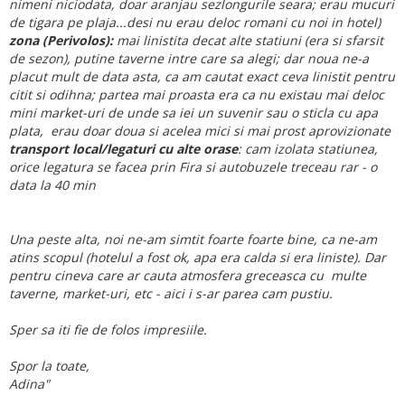
nimeni niciodata, doar aranjau sezlongurile seara; erau mucuri
de tigara pe plaja...desi nu erau deloc romani cu noi in hotel)
zona (Perivolos):
mai linistita decat alte statiuni (era si sfarsit
de sezon), putine taverne intre care sa alegi; dar noua ne-a
placut mult de data asta, ca am cautat exact ceva linistit pentru
citit si odihna; partea mai proasta era ca nu existau mai deloc
mini market-uri de unde sa iei un suvenir sau o sticla cu apa
plata, erau doar doua si acelea mici si mai prost aprovizionate
transport local/legaturi cu alte orase
: cam izolata statiunea,
orice legatura se facea prin Fira si autobuzele treceau rar - o
data la 40 min
Una peste alta, noi ne-am simtit foarte foarte bine, ca ne-am
atins scopul (hotelul a fost ok, apa era calda si era liniste). Dar
pentru cineva care ar cauta atmosfera greceasca cu multe
taverne, market-uri, etc - aici i s-ar parea cam pustiu.
Sper sa iti fie de folos impresiile.
Spor la toate,
Adina"