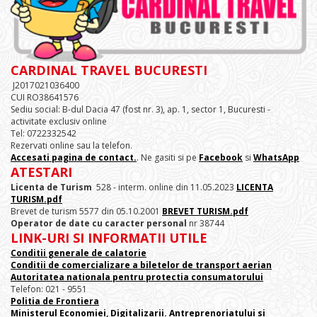
CARDINAL TRAVEL BUCURESTI
J2017021036400
CUI RO38641576
Sediu social: B-dul Dacia 47 (fost nr. 3), ap. 1, sector 1, Bucuresti -
activitate exclusiv online
Tel: 0722332542
Rezervati online sau la telefon.
Accesati pagina de contact.
. Ne gasiti si pe
Facebook
si
WhatsApp
ATESTARI
Licenta de Turism
528 - interm. online din 11.05.2023
LICENTA
TURISM.pdf
Brevet de turism 5577 din 05.10.2001
BREVET TURISM.pdf
Operator de date cu caracter personal
nr 38744
LINK-URI SI INFORMATII UTILE
Conditii generale de calatorie
Conditii de comercializare a biletelor de transport aerian
Autoritatea nationala pentru protectia consumatorului
Telefon: 021 - 9551
Politia de Frontiera
Ministerul Economiei, Digitalizarii. Antreprenoriatului
si