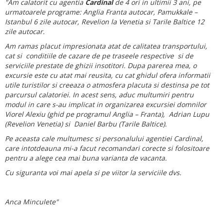
"Am calatorit cu agentia
Cardinal
de 4 ori in ultimii 3 ani, pe
urmatoarele programe: Anglia Franta autocar, Pamukkale –
Istanbul 6 zile autocar, Revelion la Venetia si Tarile Baltice 12
zile autocar.
Am ramas placut impresionata atat de calitatea transportului,
cat si conditiile de cazare de pe traseele respective si de
serviciile prestate de ghizii insotitori. Dupa parerea mea, o
excursie este cu atat mai reusita, cu cat ghidul ofera informatii
utile turistilor si creeaza o atmosfera placuta si destinsa pe tot
parcursul calatoriei. In acest sens, aduc multumiri pentru
modul in care s-au implicat in organizarea excursiei domnilor
Viorel Alexiu (ghid pe programul Anglia – Franta), Adrian Lupu
(Revelion Venetia) si Daniel Barbu (Tarile Baltice).
Pe aceasta cale multumesc si personalului agentiei Cardinal,
care intotdeauna mi-a facut recomandari corecte si folositoare
pentru a alege cea mai buna varianta de vacanta.
Cu siguranta voi mai apela si pe viitor la serviciile dvs.
Anca Minculete"