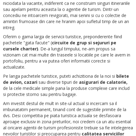
niciodata la vacante, indiferent ca ne construim singuri itinerariile
sau apelam pentru aceasta la o agentie de turism. Dintr-un
concediu ne intoarcem revigorati, mai senini si cu o colectie de
amintiri frumoase din care ne hranim apoi sufletul timp de un an
intreg.
Oferim o gama larga de servicii turistice, preponderente fiind
pachetele "gata facute" (
circuite de grup si sejururi pe
cursele charter)
. De-a lungul timpului, ne-am propus sa
vizionam cat mai multe din traseele si locatiile pe care le avem in
portofoliu, pentru a va putea oferi informatii corecte si
actualizate.
Pe langa pachetele turistice, puteti achizitiona de la noi si
bilete
de avion, cazari
sau diverse tipuri de
asigurari de calatorie,
de la cele medicale simple pana la produse complexe care includ
si protectie storno sau pentru bagaje.
Am investit destul de mult in site-ul actual si incercam sa il
imbunatatim permanent, tinand cont de sugestiile primite de la
dvs. Desi competitia pe piata turistica actuala se desfasoara
aproape exclusiv in zona preturilor, noi credem ca un atu esential
al oricarei agentii de turism profesioniste trebuie sa fie intelegerea
nevoilor turistilor si preocuparea pentru
calitatea serviciilor