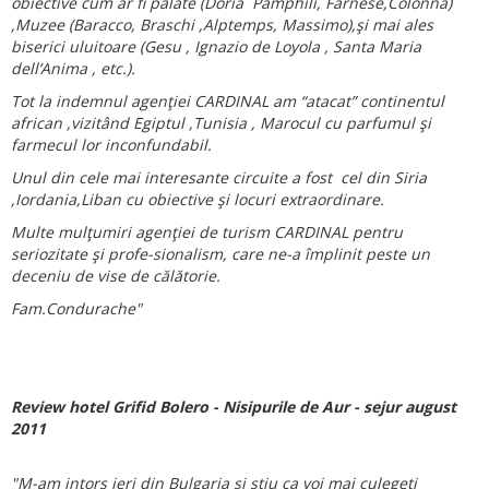
obiective cum ar fi palate (Doria Pamphili, Farnese,Colonna)
,Muzee
(Baracco, Braschi ,Alptemps, Massimo),şi mai ales
biserici uluitoare (Gesu , Ignazio de Loyola , Santa Maria
dell’Anima , etc.).
Tot la indemnul agenţiei CARDINAL am “atacat” continentul
african ,vizitând Egiptul ,Tunisia , Marocul cu parfumul şi
farmecul lor inconfundabil.
Unul din cele mai interesante circuite a fost cel din Siria
,Iordania,Liban cu obiective şi locuri extraordinare.
Multe mulţumiri agenţiei de turism CARDINAL pentru
seriozitate şi profe-sionalism, care ne-a împlinit peste un
deceniu de vise de călătorie.
Fam.Condurache"
Review hotel Grifid Bolero - Nisipurile de Aur - sejur august
2011
"M-am intors ieri din Bulgaria si stiu ca voi mai culegeti