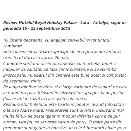
Review Hotelul Royal Holiday Palace - Lara - Antalya
,
sejur in
perioada 16 - 23 septembrie 2013
"O locatie deosebita, cu angajati serviabili si tot timpul
zambitori.
Hotelul este situat foarte aproape de aeroportul din Antalya,
transferul dureaza aprox. 20 min.
Camerele sunt pur si simplu imense, cu mocheta, tapet si
mobilier de calitate. Se face zilnic curatenie si se schimba
prosoapele. Minibarul din camera este bine dotat si completat
de asemenea zilnic.
Pe langa minibar se ofera si o larga varietate de ceaiuri pe care
le puteti prepara folosind incalzitorul de apa pus la dispozitie
(foarte util in cazul in care aveti copii mici).
Restaurantul hotelului este foarte incapator, avand totodata si
o terasa foarte mare. Preparatele sunt diverse, incluzand mai
multe feluri de peste (gatit in moduri diferite), carne de pui,
curcan, vita (nu se serveste carne de porc). O mare parte din
preparate sunt gatite in fata dvs. in cele 5 bucatarii aflate pe o