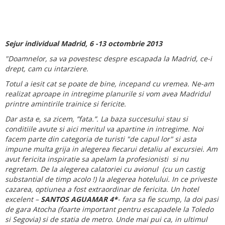
Sejur individual Madrid, 6 -13 octombrie 2013
"Doamnelor, sa va povestesc despre escapada la Madrid, ce-i
drept, cam cu intarziere.
Totul a iesit cat se poate de bine, incepand cu vremea. Ne-am
realizat aproape in intregime planurile si vom avea Madridul
printre amintirile trainice si fericite.
Dar asta e, sa zicem, ”fata.”. La baza succesului stau si
conditiile avute si aici meritul va apartine in intregime. Noi
facem parte din categoria de turisti "de capul lor" si asta
impune multa grija in alegerea
fiecarui detaliu al excursiei. Am
avut fericita inspiratie sa apelam la profesionisti si nu
regretam. De la alegerea calatoriei cu avionul (cu un castig
substantial de timp acolo !) la alegerea hotelului. In ce priveste
cazarea, optiunea a fost extraordinar de fericita. Un hotel
excelent –
SANTOS AGUAMAR 4*
- fara sa fie scump, la doi pasi
de gara Atocha (foarte important pentru escapadele la Toledo
si Segovia) si de statia de metro. Unde mai pui ca, in ultimul