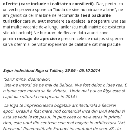
oferite (care include si calitatea consilierii).
Dar, pentru ca
un vechi proverb spune ca "lauda de sine nu miroase a bine", ne-
am gandit ca cel mai bine ne recomanda
feed backurile
turistilor
care au avut incredere sa apeleze la noi pentru una sau
mai multe vacante de-a lungul anilor (cu mult inainte de existenta
site-ului actual:) Ne bucuram de fiecare data atunci cand
primim
mesaje de apreciere
precum cele de mai jos si speram
sa va oferim si pe viitor experiente de calatorie cat mai placute!
Sejur individual Riga si Tallinn, 29.09 - 06.10.2014
"Saru' mina, doamnelor.
Iata-ne intorsi de pe mal de Baltica. N-a fost deloc
o idee rea. E
o lume care merita sa fie vizitata. Unde mai pui ca Riga este si
capitala culturala europeana in 2014 !
La Riga te impresioneaza bogatzia arhitecturala
a fiecarei
epoci. Orasul a fost mare nod comercial inca
din Evul Mediu si
asta se vede la tot pasul. In plus,
ceea ce ne-a atras in primul
rind, este unul din centrele
cele mai bogate in arhitectura "Art
Nouveau" (Jugendstil) ale Europei inceputului de veac XX.. In