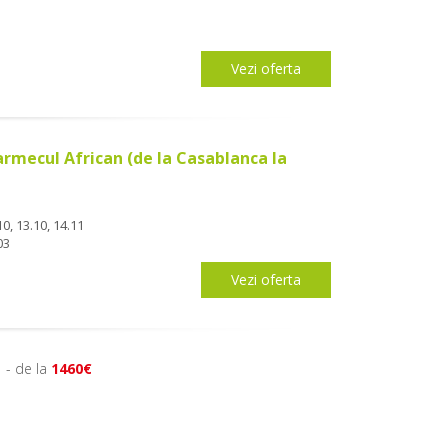
Vezi oferta
armecul African (de la Casablanca la
10, 13.10, 14.11
03
Vezi oferta
- de la
1460€