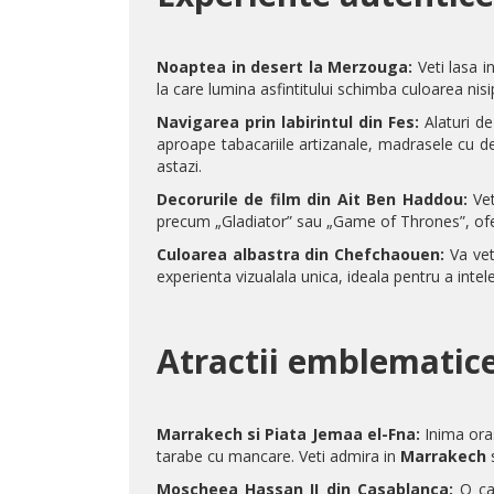
Noaptea in desert la Merzouga:
Veti lasa i
la care lumina asfintitului schimba culoarea nisi
Navigarea prin labirintul din Fes:
Alaturi de
aproape tabacariile artizanale, madrasele cu de
astazi.
Decorurile de film din Ait Ben Haddou:
Vet
precum „Gladiator” sau „Game of Thrones”, ofer
Culoarea albastra din Chefchaouen:
Va vet
experienta vizualala unica, ideala pentru a intele
Atractii emblematic
Marrakech si Piata Jemaa el-Fna:
Inima oras
tarabe cu mancare. Veti admira in
Marrakech
Moscheea Hassan II din Casablanca:
O cap