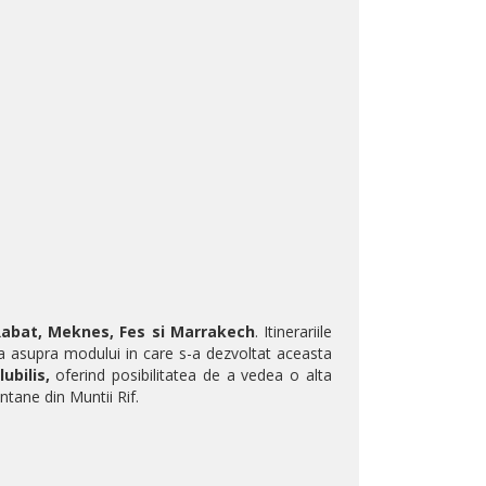
abat, Meknes, Fes si Marrakech
. Itinerariile
a asupra modului in care s-a dezvoltat aceasta
lubilis,
oferind posibilitatea de a vedea o
alta
ntane din Muntii Rif.