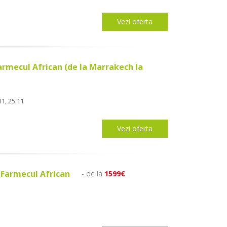
Vezi oferta
Farmecul African (de la Marrakech la
11, 25.11
Vezi oferta
 Farmecul African
- de la
1599€