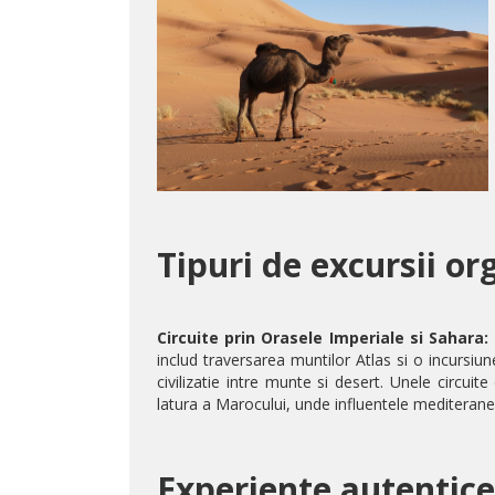
Tipuri de excursii o
Circuite prin Orasele Imperiale si Sahara:
includ traversarea muntilor Atlas si o incursiune
civilizatie intre munte si desert. Unele circui
latura a Marocului, unde influentele mediteranee
Experiente autentice