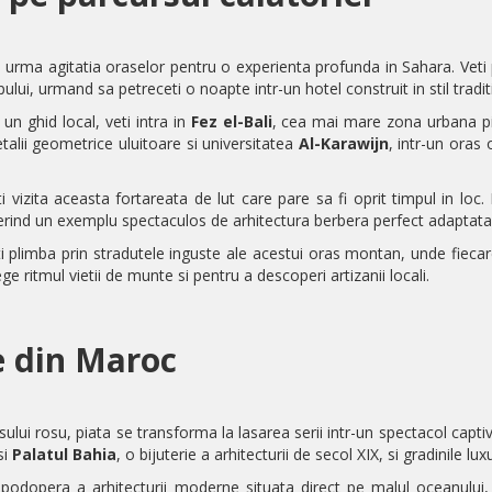
n urma agitatia oraselor pentru o experienta profunda in Sahara. Veti
pului, urmand sa petreceti o noapte intr-un hotel construit in stil tradi
 un ghid local, veti intra in
Fez el-Bali
, cea mai mare zona urbana pi
talii geometrice uluitoare si universitatea
Al-Karawijn
, intr-un oras
i vizita aceasta fortareata de lut care pare sa fi oprit timpul in loc.
ind un exemplu spectaculos de arhitectura berbera perfect adaptata me
i plimba prin stradutele inguste ale acestui oras montan, unde fiecar
ge ritmul vietii de munte si pentru a descoperi artizanii locali.
e din Maroc
ului rosu, piata se transforma la lasarea serii intr-un spectacol capti
si
Palatul Bahia
, o bijuterie a arhitecturii de secol XIX, si gradinile lu
odopera a arhitecturii moderne situata direct pe malul oceanului,