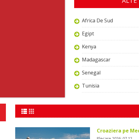
ALTE 
Africa De Sud
Egipt
Kenya
Madagascar
Senegal
Tunisia
Croaziera pe Me
Plecare 2026: 07.12