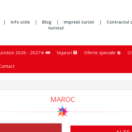
|
Info utile
|
Blog
|
Impresii turisti
|
Contractul 
turistul
turistice 2026 - 2027✈️ 🚌
Sejururi 🏨
Oferte speciale 💲
Cr
Contact
MAROC