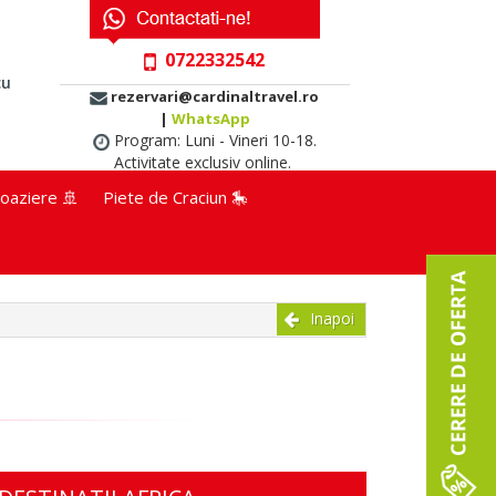
0722332542
cu
rezervari@cardinaltravel.ro
|
WhatsApp
Program: Luni - Vineri 10-18.
Activitate exclusiv online.
oaziere 🚢
Piete de Craciun 🎠
Inapoi