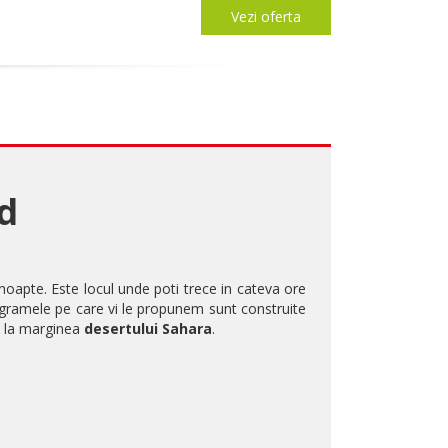
Vezi oferta
id
noapte. Este locul unde poti trece in cateva ore
rogramele pe care vi le propunem sunt construite
de la marginea
desertului Sahara
.