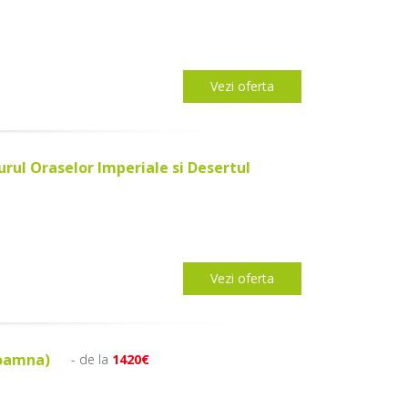
Vezi oferta
urul Oraselor Imperiale si Desertul
Vezi oferta
Toamna)
- de la
1420€