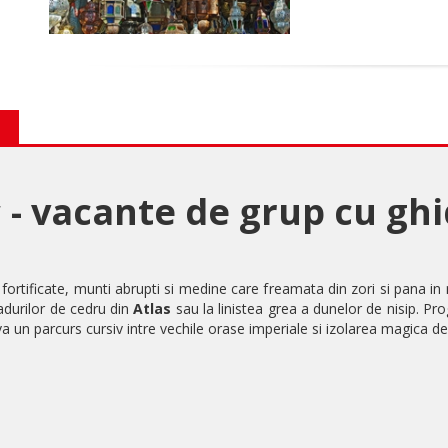
 - vacante de grup cu gh
ortificate, munti abrupti si medine care freamata din zori si pana in 
adurilor de cedru din
Atlas
sau la linistea grea a dunelor de nisip. P
va un parcurs cursiv intre vechile orase imperiale si izolarea magica 