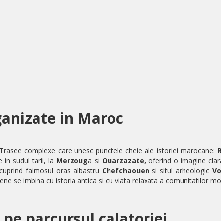
rganizate in Maroc
Trasee complexe care unesc punctele cheie ale istoriei marocane:
R
 in sudul tarii, la
Merzoug
a si
Ouarzazate,
oferind o imagine clar
te cuprind faimosul oras albastru
Chefchaouen
si situl arheologic
Vo
ne se imbina cu istoria antica si cu viata relaxata a comunitatilor mo
 pe parcursul calatoriei