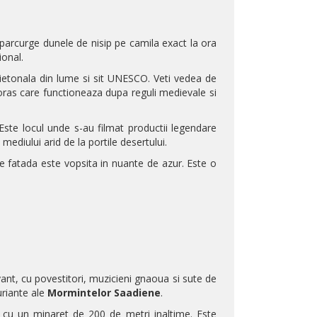
 parcurge dunele de nisip pe camila exact la ora
tional.
etonala din lume si sit UNESCO. Veti vedea de
 oras care functioneaza dupa reguli medievale si
 Este locul unde s-au filmat productii legendare
diului arid de la portile desertului.
e fatada este vopsita in nuante de azur. Este o
vant, cu povestitori, muzicieni gnaoua si sute de
xuriante ale
Mormintelor Saadiene
.
 cu un minaret de 200 de metri inaltime. Este