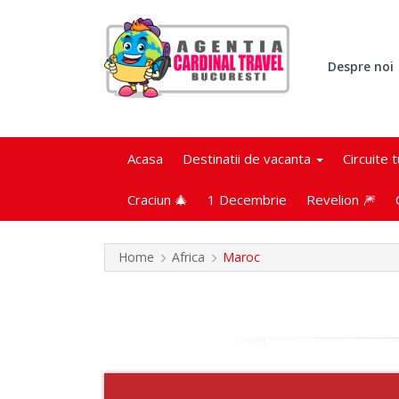
Despre noi
Acasa
Destinatii de vacanta
Circuite 
Craciun 🎄
1 Decembrie
Revelion 🎆
Home
Africa
Maroc