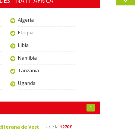
DESTINATII AFRICA
Algeria
Etiopia
Libia
Namibia
Tanzania
Uganda
1
diterana de Vest
- de la
1270€