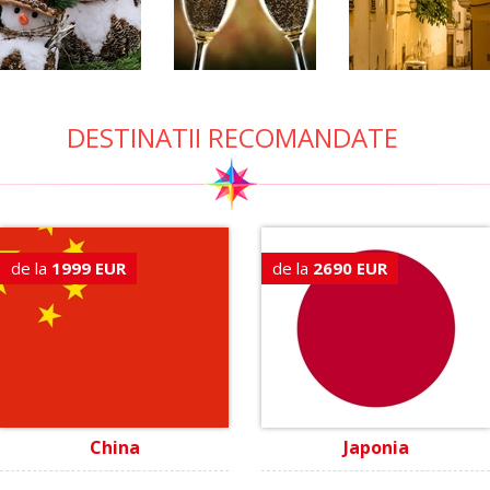
DESTINATII RECOMANDATE
de la
1999 EUR
de la
2690 EUR
China
Japonia