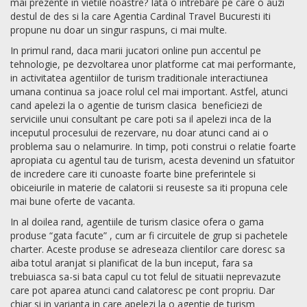
mai prezente in vietile noastre? Iata o intrebare pe care o auzi
destul de des si la care Agentia Cardinal Travel Bucuresti iti
propune nu doar un singur raspuns, ci mai multe.
In primul rand, daca marii jucatori online pun accentul pe
tehnologie, pe dezvoltarea unor platforme cat mai performante,
in activitatea agentiilor de turism traditionale interactiunea
umana continua sa joace rolul cel mai important. Astfel, atunci
cand apelezi la o agentie de turism clasica beneficiezi de
serviciile unui consultant pe care poti sa il apelezi inca de la
inceputul procesului de rezervare, nu doar atunci cand ai o
problema sau o nelamurire. In timp, poti construi o relatie foarte
apropiata cu agentul tau de turism, acesta devenind un sfatuitor
de incredere care iti cunoaste foarte bine preferintele si
obiceiurile in materie de calatorii si reuseste sa iti propuna cele
mai bune oferte de vacanta.
In al doilea rand, agentiile de turism clasice ofera o gama
produse “gata facute” , cum ar fi circuitele de grup si pachetele
charter. Aceste produse se adreseaza clientilor care doresc sa
aiba totul aranjat si planificat de la bun inceput, fara sa
trebuiasca sa-si bata capul cu tot felul de situatii neprevazute
care pot aparea atunci cand calatoresc pe cont propriu. Dar
chiar si in varianta in care apelezi la o agentie de turism