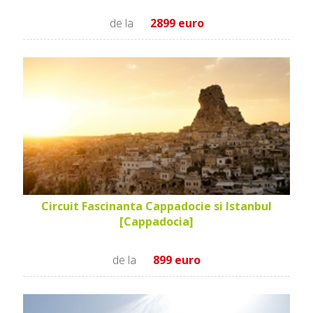
de la
2899 euro
Circuit Fascinanta Cappadocie si Istanbul
[Cappadocia]
de la
899 euro