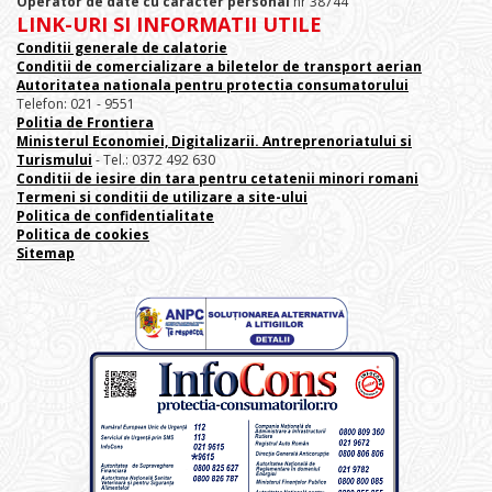
Operator de date cu caracter personal
nr 38744
LINK-URI SI INFORMATII UTILE
Conditii generale de calatorie
Conditii de comercializare a biletelor de transport aerian
Autoritatea nationala pentru protectia consumatorului
Telefon: 021 - 9551
Politia de Frontiera
Ministerul Economiei, Digitalizarii. Antreprenoriatului
si
Turismului
- Tel.: 0372 492 630
Conditii de iesire din tara pentru cetatenii minori romani
Termeni si conditii de utilizare a site-ului
Politica de confidentialitate
Politica de cookies
Sitemap