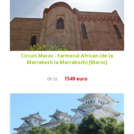
Circuit Maroc - Farmecul African (de la
Marrakech la Marrakech) [Maroc]
de la
1549 euro