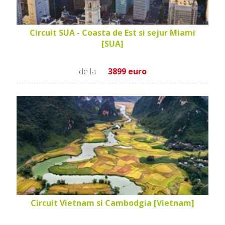
Circuit SUA - Coasta de Est si sejur Miami
[SUA]
de la
3899 euro
Circuit Vietnam si Cambodgia [Vietnam]