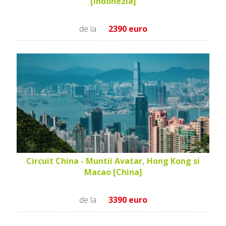
[Indonezia]
de la
2390 euro
Circuit China - Muntii Avatar, Hong Kong si
Macao [China]
de la
3390 euro