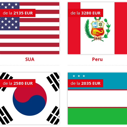
de la
2135 EUR
de la
3280 EUR
SUA
Peru
de la
2580 EUR
de la
2035 EUR