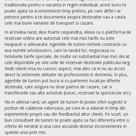
traditionala pentru o vacanta in regim individual, acest lucru te
poate ajuta sa economisesti timp pretios, pe care altfel l-ai
petrece pentru a te documenta asupra destinatiei sau a cauta
cele mai bune variante de transport si cazare.
In al treilea rand, desi foarte raspandita, ideea ca o platforma de
rezervari online are automat cele mai mici tarife nu este
neaparat si adevarata. Agentiile de turism incheie contracte cu
asa numitii
wholesalers,
care la randul lor, negociaza cu
hotelurile tarife speciale, de multe ori substantial mai mici decat
cele disponibile pe site-urile de rezervari destinate publicului larg.
Multi clienti insa nu cunosc aspect, mai ales ca ei nu au acces
direct la sistemele utilizate de profesionistii in domeniu. In plus,
agentiile de turism pot lucra si cu parteneri locali pe diferite
destinatii, care asigura nu doar partea de cazare, cat si
transferurile sau alte activitati (tururi, rezervari la spectacole etc).
Nu in ultimul rand, un agent de turism iti poate oferi sugestii si
ponturi de calatorie valoroase, pe care le-a adunat in timp din
experientele proprii sau din feedbackul altor clienti. Pe scurt, un
bun consultant de turism te poate ajuta sa faci diferenta intre o
oferta de neratat si una care ascunde diverse inconveniente in
spatele unui pret mic.