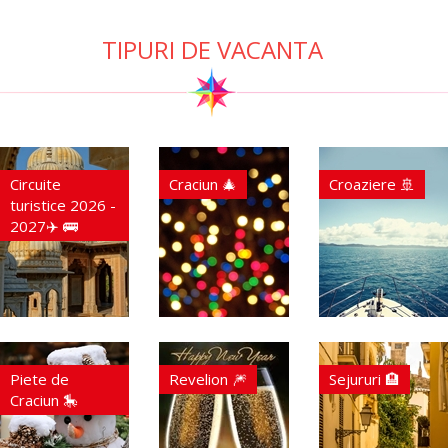
TIPURI DE VACANTA
Circuite
Craciun 🎄
Croaziere 🚢
turistice 2026 -
2027✈️ 🚌
Piete de
Revelion 🎆
Sejururi 🏨
Craciun 🎠