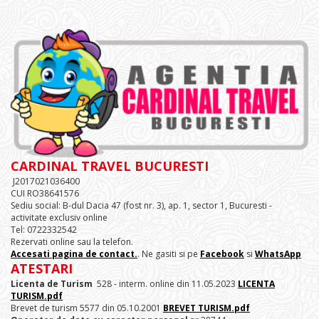
CARDINAL TRAVEL BUCURESTI
J2017021036400
CUI RO38641576
Sediu social: B-dul Dacia 47 (fost nr. 3), ap. 1, sector 1, Bucuresti -
activitate exclusiv online
Tel: 0722332542
Rezervati online sau la telefon.
Accesati pagina de contact.
. Ne gasiti si pe
Facebook
si
WhatsApp
ATESTARI
Licenta de Turism
528 - interm. online din 11.05.2023
LICENTA
TURISM.pdf
Brevet de turism 5577 din 05.10.2001
BREVET TURISM.pdf