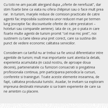
Cu totii ne-am pacalit alergand dupa „oferte de nerefuzat”, dar
stim foarte bine ca viata nu ofera chilipiruri sau o face mult prea
rar. In turism, marjele reduse de comision practicate de catre
agentii fac imposibila sustinerea unor reduceri mari pe termen
lung (exceptie fac discounturile oferite de catre prestatori –
hoteluri sau companiile aeriene). Iata de ce, pe o piata in care
foarte multe agentii de turism promit “cel mai mic pret”, noi
sustinem cu tarie ideea unui pret corect, care sa sustina din
punct de vedere economic calitatea serviciilor.
Consideram ca tariful nu ar trebui sa fie unicul diferentiator intre
agentiile de turism; mult mai importante sunt atentia la detalii,
experienta acumulata (in cazul nostru, de aproape doua
decenii), parteneriatele cu furnizori consacrati si pregatirea
profesionala continua, prin participarea periodica la cursuri,
conferinte si traininguri. Toate aceste elemente inseamna, de
fapt, calitatea produsului turistic. Asadar, te invitam sa exploram
impreuna destinatii minunate si sa traim experiente de care sa
ne amintim cu placere.