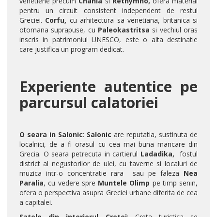
venetiene precum
Chania
si
Rethymno,
ofera material
pentru un circuit consistent independent de restul
Greciei.
Corfu,
cu arhitectura sa venetiana, britanica si
otomana suprapuse, cu
Paleokastritsa
si vechiul oras
inscris in patrimoniul UNESCO, este o alta destinatie
care justifica un program dedicat.
Experiente autentice pe
parcursul calatoriei
O seara in Salonic
:
Salonic
are reputatia, sustinuta de
localnici, de a fi orasul cu cea mai buna mancare din
Grecia. O seara petrecuta in cartierul
Ladadika,
fostul
district al negustorilor de ulei, cu taverne si localuri de
muzica intr-o concentratie rara sau pe faleza
Nea
Paralia
, cu vedere spre
Muntele Olimp
pe timp senin,
ofera o perspectiva asupra Greciei urbane diferita de cea
a capitalei.
Satele din interiorul Cretei
: Creta turistica se