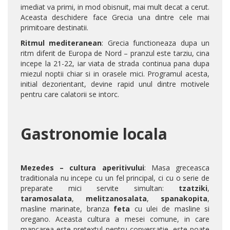
imediat va primi, in mod obisnuit, mai mult decat a cerut.
Aceasta deschidere face Grecia una dintre cele mai
primitoare destinatii.
Ritmul mediteranean
: Grecia functioneaza dupa un
ritm diferit de Europa de Nord – pranzul este tarziu, cina
incepe la 21-22, iar viata de strada continua pana dupa
miezul noptii chiar si in orasele mici. Programul acesta,
initial dezorientant, devine rapid unul dintre motivele
pentru care calatorii se intorc.
Gastronomie locala
Mezedes – cultura aperitivului
: Masa greceasca
traditionala nu incepe cu un fel principal, ci cu o serie de
preparate mici servite simultan:
tzatziki
,
taramosalata
,
melitzanosalata
,
spanakopita
,
masline marinate, branza
feta
cu ulei de masline si
oregano. Aceasta cultura a mesei comune, in care
mancarea este pretextul pentru conversatie, este poate