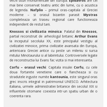
vechi situri monumentale din Europa.
Epidavros
are cel
mai bine conservat teatru antic din lume, cu o acustica
de legenda.
Nafplio
– primul oras-capitala al Greciei
moderne – si orasul bizantin parasit
Mystras
completeaza un traseu regional care functioneaza
independent de restul tarii.
Knossos si civilizatia minoica
: Palatul din
Knossos
,
partial reconstruit de arheologul britanic
Arthur Evans
la inceputul secolului XX, este principalul vestigiu al
civilizatiei minoice, prima civilizatie avansata din Europa,
anterioara Greciei antice cu peste un mileniu si sursa
mitului Minotaurului si al labirintului. Controversele legate
de reconstructia lui Evans fac vizita si mai interesanta.
Corfu – orasul vechi
: Capitala insulei
Corfu
, cu cele
doua fortarete venetiene care o flancheaza si cu
stradutele inguste numite
kantounia
, este singurul oras
grec inscris integral in patrimoniul UNESCO. Arhitectura
italiana, urmele administratiei britanice din secolul XIX si
influentele otomane coexista intr-un spatiu urban de o
coerenta rara.