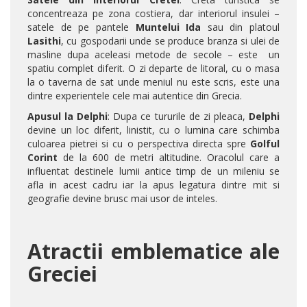
concentreaza pe zona costiera, dar interiorul insulei –
satele de pe pantele
Muntelui Ida
sau din platoul
Lasithi
, cu gospodarii unde se produce branza si ulei de
masline dupa aceleasi metode de secole – este un
spatiu complet diferit. O zi departe de litoral, cu o masa
la o taverna de sat unde meniul nu este scris, este una
dintre experientele cele mai autentice din Grecia.
Apusul la Delphi
: Dupa ce tururile de zi pleaca,
Delphi
devine un loc diferit, linistit, cu o lumina care schimba
culoarea pietrei si cu o perspectiva directa spre
Golful
Corint
de la 600 de metri altitudine. Oracolul care a
influentat destinele lumii antice timp de un mileniu se
afla in acest cadru iar la apus legatura dintre mit si
geografie devine brusc mai usor de inteles.
Atractii emblematice ale
Greciei