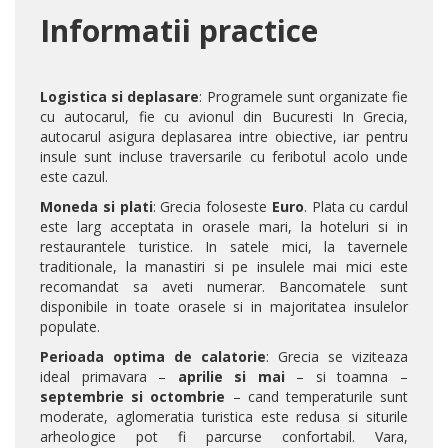
Informatii practice
Logistica si deplasare
: Programele sunt organizate fie
cu autocarul, fie cu avionul din Bucuresti In Grecia,
autocarul asigura deplasarea intre obiective, iar pentru
insule sunt incluse traversarile cu feribotul acolo unde
este cazul.
Moneda si plati
: Grecia foloseste
Euro
. Plata cu cardul
este larg acceptata in orasele mari, la hoteluri si in
restaurantele turistice. In satele mici, la tavernele
traditionale, la manastiri si pe insulele mai mici este
recomandat sa aveti numerar. Bancomatele sunt
disponibile in toate orasele si in majoritatea insulelor
populate.
Perioada optima de calatorie
: Grecia se viziteaza
ideal primavara –
aprilie si mai
– si toamna –
septembrie si octombrie
– cand temperaturile sunt
moderate, aglomeratia turistica este redusa si siturile
arheologice pot fi parcurse confortabil. Vara,