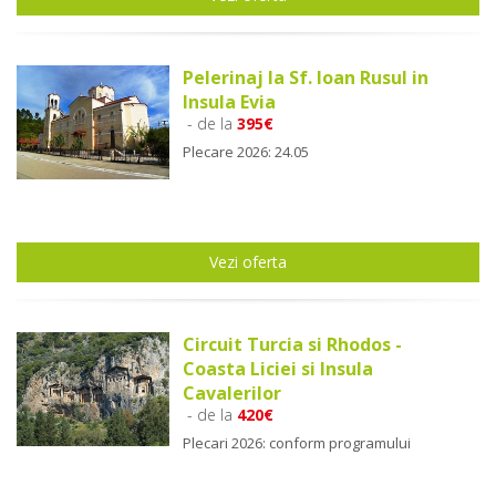
Pelerinaj la Sf. Ioan Rusul in
Insula Evia
- de la
395€
Plecare 2026: 24.05
Vezi oferta
Circuit Turcia si Rhodos -
Coasta Liciei si Insula
Cavalerilor
- de la
420€
Plecari 2026: conform programului