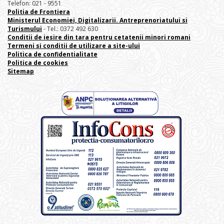
Telefon: 021 - 9551
Politia de Frontiera
Ministerul Economiei, Digitalizarii. Antreprenoriatului
si
Turismului
- Tel.: 0372 492 630
Conditii de iesire din tara pentru cetatenii minori romani
Termeni si conditii de utilizare a site-ului
Politica de confidentialitate
Politica de cookies
Sitemap