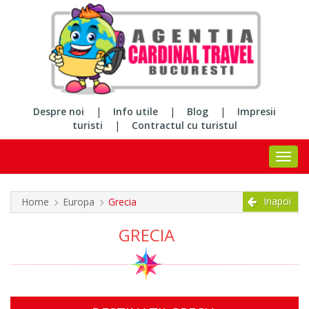
Despre noi
|
Info utile
|
Blog
|
Impresii
turisti
|
Contractul cu turistul
Inapoi
Home
Europa
Grecia
GRECIA