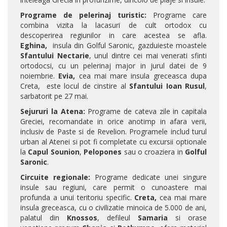
Programe de pelerinaj turistic:
Programe care
combina vizita la lacasuri de cult ortodox cu
descoperirea regiunilor in care acestea se afla.
Eghina,
insula din Golful Saronic, gazduieste moastele
Sfantului Nectarie
, unul dintre cei mai venerati sfinti
ortodocsi, cu un pelerinaj major in jurul datei de 9
noiembrie.
Evia,
cea mai mare insula greceasca dupa
Creta, este locul de cinstire al
Sfantului Ioan Rusul
,
sarbatorit pe 27 mai.
Sejururi la Atena:
Programe de cateva zile in capitala
Greciei, recomandate in orice anotimp in afara verii,
inclusiv de Paste si de Revelion. Programele includ turul
urban al Atenei si pot fi completate cu excursii optionale
la
Capul Sounion
,
Pelopones
sau o croaziera in
Golful
Saronic
.
Circuite regionale:
Programe dedicate unei singure
insule sau regiuni, care permit o cunoastere mai
profunda a unui teritoriu specific.
Creta,
cea mai mare
insula greceasca, cu o civilizatie minoica de 5.000 de ani,
palatul din
Knossos
, defileul
Samaria
si orase