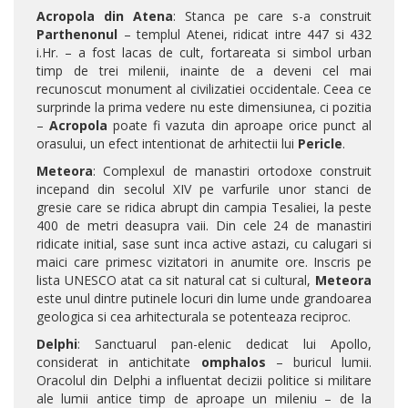
Acropola din Atena
: Stanca pe care s-a construit
Parthenonul
– templul Atenei, ridicat intre 447 si 432
i.Hr. – a fost lacas de cult, fortareata si simbol urban
timp de trei milenii, inainte de a deveni cel mai
recunoscut monument al civilizatiei occidentale. Ceea ce
surprinde la prima vedere nu este dimensiunea, ci pozitia
–
Acropola
poate fi vazuta din aproape orice punct al
orasului, un efect intentionat de arhitectii lui
Pericle
.
Meteora
: Complexul de manastiri ortodoxe construit
incepand din secolul XIV pe varfurile unor stanci de
gresie care se ridica abrupt din campia Tesaliei, la peste
400 de metri deasupra vaii. Din cele 24 de manastiri
ridicate initial, sase sunt inca active astazi, cu calugari si
maici care primesc vizitatori in anumite ore. Inscris pe
lista UNESCO atat ca sit natural cat si cultural,
Meteora
este unul dintre putinele locuri din lume unde grandoarea
geologica si cea arhitecturala se potenteaza reciproc.
Delphi
: Sanctuarul pan-elenic dedicat lui Apollo,
considerat in antichitate
omphalos
– buricul lumii.
Oracolul din Delphi a influentat decizii politice si militare
ale lumii antice timp de aproape un mileniu – de la