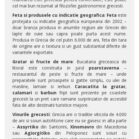
cel mai bun rezumat al filozofiei gastronomice grecesti.
Feta si produsele cu indicatie geografica
:
Feta
este
protejata cu indicatie geografica europeana din 2002 –
doar branza produsa in anumite regiuni ale Greciei din
lapte de oaie sau capra poate purta acest nume.
Produsa in Grecia de cel putin 6.000 de ani, feta din tara
de origine are o textura si un gust substantial diferite de
variantele exportate.
Gratar si fructe de mare
: Bucataria greceasca de
litoral este construita in jurul
psarotaverna
–
restaurantul de peste si fructe de mare – unde
preparatele sunt proaspete si gatite simplu, cu ulei de
masline, lamaie si ierburi.
Caracatita la gratar
,
calamari
si
barbun
fript sunt prezente pe coastele
grecesti la un pret care ramane surprinzator de accesibil
fata de alte destinatii turistice majore.
Vinurile grecesti
: Grecia are o traditie viticola de 4.000
de ani si soiuri autohtone care nu se gasesc in alta parte
–
Assyrtiko
din Santorini,
Xinomavro
din Macedonia
sau
Agiorgitiko
din Peloponez sunt soiuri cu