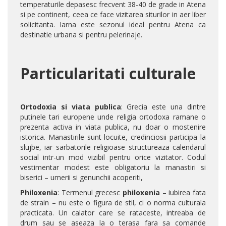
temperaturile depasesc frecvent 38-40 de grade in Atena
si pe continent, ceea ce face vizitarea siturilor in aer liber
solicitanta. Iarna este sezonul ideal pentru Atena ca
destinatie urbana si pentru pelerinaje.
Particularitati culturale
Ortodoxia si viata publica
: Grecia este una dintre
putinele tari europene unde religia ortodoxa ramane o
prezenta activa in viata publica, nu doar o mostenire
istorica. Manastirile sunt locuite, credinciosii participa la
slujbe, iar sarbatorile religioase structureaza calendarul
social intr-un mod vizibil pentru orice vizitator. Codul
vestimentar modest este obligatoriu la manastiri si
biserici – umerii si genunchii acoperiti,
Philoxenia
: Termenul grecesc
philoxenia
– iubirea fata
de strain – nu este o figura de stil, ci o norma culturala
practicata. Un calator care se rataceste, intreaba de
drum sau se aseaza la o terasa fara sa comande