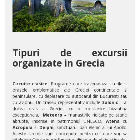
Tipuri de excursii
organizate in Grecia
Circuite clasice:
Programe care traverseaza siturile si
orasele emblematice ale Greciei continentale si
peninsulare, cu deplasare cu autocarul din Bucuresti sau
cu avionul. Un traseu reprezentativ include
Salonic
– al
doilea oras al Greciei, cu o mostenire bizantina
exceptionala,
Meteora
– manastirile ridicate pe stanci
abrupte, inscrise in patrimoniul UNESCO,
Atena
cu
Acropola
si
Delphi
, sanctuarul pan-elenic al lui Apollo.
Aceste circuite sunt concepute pentru cei care vor sa
inteleaga Grecia in profunzime, dincolo de plaje si insule.