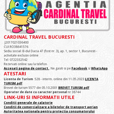
CARDINAL TRAVEL BUCURESTI
J2017021036400
CUI RO38641576
Sediu social: B-dul Dacia 47 (fost nr. 3), ap. 1, sector 1, Bucuresti -
activitate exclusiv online
Tel: 0722332542
Rezervati online sau la telefon.
Accesati pagina de contact.
. Ne gasiti si pe
Facebook
si
WhatsApp
ATESTARI
Licenta de Turism
528 - interm. online din 11.05.2023
LICENTA
TURISM.pdf
Brevet de turism 5577 din 05.10.2001
BREVET TURISM.pdf
Operator de date cu caracter personal
nr 38744
LINK-URI SI INFORMATII UTILE
Conditii generale de calatorie
Conditii de comercializare a biletelor de transport aerian
Autoritatea nationala pentru protectia consumatorului