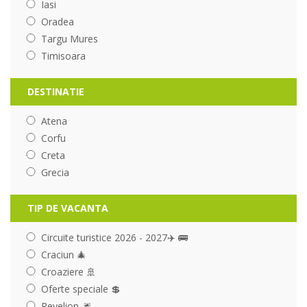
Iasi
Oradea
Targu Mures
Timisoara
DESTINATIE
Atena
Corfu
Creta
Grecia
TIP DE VACANTA
Circuite turistice 2026 - 2027✈️ 🚌
Craciun 🎄
Croaziere 🚢
Oferte speciale 💲
Revelion 🎆