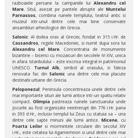
razboaiele persane la campaniile lui
Alexandru cel
Mare
. Situl, asezat pe pantele abrupte ale
Muntelui
Parnassos
, combina ruinele templului, teatrul antic si
muzeul intr-unul dintre cele mai bine conservate
ansambluri arheologice din Grecia.
Salonic
: Al doilea oras al Greciei, fondat in 315 i.Hr. de
Cassandros
, regele Macedoniei, si numit dupa sora lui
Alexandru cel Mare
. Concentratia de monumente
bizantine – biserici cu mozaicuri din secolele IV-XIV, unica
in afara Istanbulului – este inscrisa integral in patrimoniul
UNESCO.
Turnul Alb
, simbol al orasului, si faleza
renovata fac din
Salonic
una dintre cele mai placute
destinatii urbane din Grecia.
Peloponezul
: Peninsula concentreaza unele dintre cele
mai importante situri ale lumii antice intr-un spatiu relativ
compact.
Olimpia
pastreaza ruinele sanctuarului unde
Jocurile au fost organizate neintrerupt din 776 i.Hr. pana
in 393 d.Hr., inclusiv templul lui Zeus cu statuia sa – una
dintre cele sapte minuni ale lumii antice.
Micene
, cu
Poarta Leilor
si mormintele circulare din secolul XIV
i.Hr., este cetatea lui Agamemnon si unul dintre cele mai