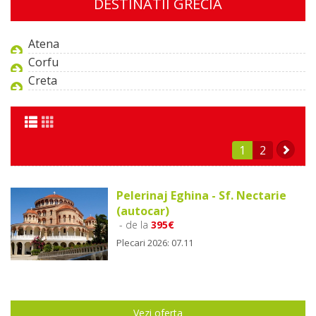
DESTINATII GRECIA
Atena
Corfu
Creta
1
2
Pelerinaj Eghina - Sf. Nectarie
(autocar)
- de la
395€
Plecari 2026: 07.11
Vezi oferta