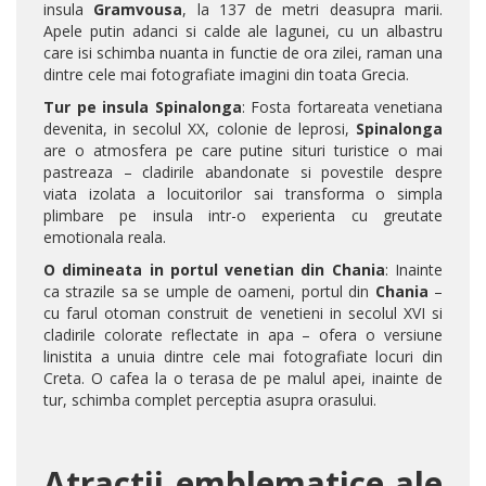
insula
Gramvousa
, la 137 de metri deasupra marii.
Apele putin adanci si calde ale lagunei, cu un albastru
care isi schimba nuanta in functie de ora zilei, raman una
dintre cele mai fotografiate imagini din toata Grecia.
Tur pe insula Spinalonga
: Fosta fortareata venetiana
devenita, in secolul XX, colonie de leprosi,
Spinalonga
are o atmosfera pe care putine situri turistice o mai
pastreaza – cladirile abandonate si povestile despre
viata izolata a locuitorilor sai transforma o simpla
plimbare pe insula intr-o experienta cu greutate
emotionala reala.
O dimineata in portul venetian din Chania
: Inainte
ca strazile sa se umple de oameni, portul din
Chania
–
cu farul otoman construit de venetieni in secolul XVI si
cladirile colorate reflectate in apa – ofera o versiune
linistita a unuia dintre cele mai fotografiate locuri din
Creta. O cafea la o terasa de pe malul apei, inainte de
tur, schimba complet perceptia asupra orasului.
Atractii emblematice ale