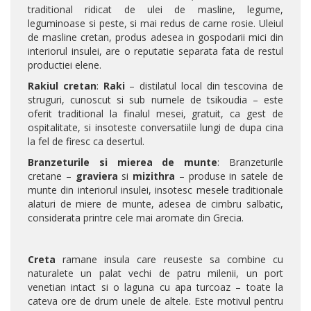
traditional ridicat de ulei de masline, legume,
leguminoase si peste, si mai redus de carne rosie. Uleiul
de masline cretan, produs adesea in gospodarii mici din
interiorul insulei, are o reputatie separata fata de restul
productiei elene.
Rakiul cretan
:
Raki
– distilatul local din tescovina de
struguri, cunoscut si sub numele de tsikoudia – este
oferit traditional la finalul mesei, gratuit, ca gest de
ospitalitate, si insoteste conversatiile lungi de dupa cina
la fel de firesc ca desertul.
Branzeturile si mierea de munte
: Branzeturile
cretane –
graviera
si
mizithra
– produse in satele de
munte din interiorul insulei, insotesc mesele traditionale
alaturi de miere de munte, adesea de cimbru salbatic,
considerata printre cele mai aromate din Grecia.
Creta
ramane insula care reuseste sa combine cu
naturalete un palat vechi de patru milenii, un port
venetian intact si o laguna cu apa turcoaz – toate la
cateva ore de drum unele de altele. Este motivul pentru