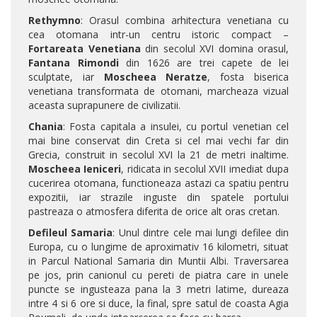
Rethymno
: Orasul combina arhitectura venetiana cu
cea otomana intr-un centru istoric compact –
Fortareata Venetiana
din secolul XVI domina orasul,
Fantana Rimondi
din 1626 are trei capete de lei
sculptate, iar
Moscheea Neratze
, fosta biserica
venetiana transformata de otomani, marcheaza vizual
aceasta suprapunere de civilizatii.
Chania
: Fosta capitala a insulei, cu portul venetian cel
mai bine conservat din Creta si cel mai vechi far din
Grecia, construit in secolul XVI la 21 de metri inaltime.
Moscheea Ieniceri
, ridicata in secolul XVII imediat dupa
cucerirea otomana, functioneaza astazi ca spatiu pentru
expozitii, iar strazile inguste din spatele portului
pastreaza o atmosfera diferita de orice alt oras cretan.
Defileul Samaria
: Unul dintre cele mai lungi defilee din
Europa, cu o lungime de aproximativ 16 kilometri, situat
in Parcul National Samaria din Muntii Albi. Traversarea
pe jos, prin canionul cu pereti de piatra care in unele
puncte se ingusteaza pana la 3 metri latime, dureaza
intre 4 si 6 ore si duce, la final, spre satul de coasta Agia