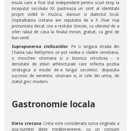
insula care a fost stat independent pentru scurt timp la
inceputul secolului XX pastreaza un simt al identitatii
proprii vizibil in muzica, dansuri si dialectul local.
Ospitalitatea cretana are reputatia de a fi chiar mai
pronuntata decat cea a restului Greciei, cu obiceiul de a
oferi rakiul de casa la finalul mesei, gratuit, ca gest de
bun venit.
Suprapunerea civilizatiilor
: Pe o singura strada din
Chania sau Rethymno se pot vedea o cladire venetiana,
o moschee otomana si o biserica ortodoxa – o
densitate de stiluri arhitecturale care reflecta pozitia
strategica a insulei de-a lungul secolelor, disputata
succesiv de veneteni, otomani si, in cele din urma, de
statul grec modern.
Gastronomie locala
Dieta cretana
: Creta este considerata sursa originala a
asa-numitei diete mediteraneene, cu un consum