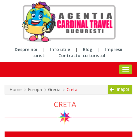
Despre noi
|
Info utile
|
Blog
|
Impresii
turisti
|
Contractul cu turistul
Inapoi
Home
Europa
Grecia
Creta
CRETA