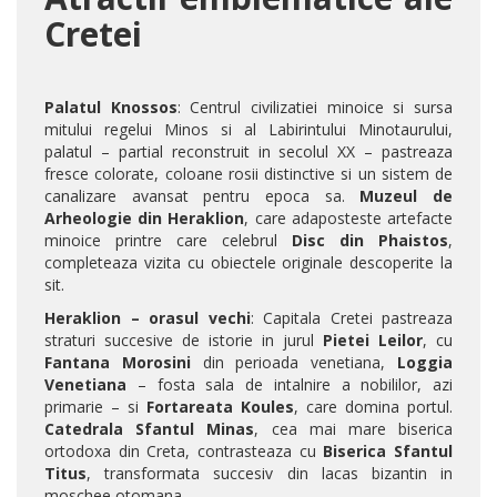
Cretei
Palatul Knossos
: Centrul civilizatiei minoice si sursa
mitului regelui Minos si al Labirintului Minotaurului,
palatul – partial reconstruit in secolul XX – pastreaza
fresce colorate, coloane rosii distinctive si un sistem de
canalizare avansat pentru epoca sa.
Muzeul de
Arheologie din Heraklion
, care adaposteste artefacte
minoice printre care celebrul
Disc din Phaistos
,
completeaza vizita cu obiectele originale descoperite la
sit.
Heraklion – orasul vechi
: Capitala Cretei pastreaza
straturi succesive de istorie in jurul
Pietei Leilor
, cu
Fantana Morosini
din perioada venetiana,
Loggia
Venetiana
– fosta sala de intalnire a nobililor, azi
primarie – si
Fortareata Koules
, care domina portul.
Catedrala Sfantul Minas
, cea mai mare biserica
ortodoxa din Creta, contrasteaza cu
Biserica Sfantul
Titus
, transformata succesiv din lacas bizantin in
moschee otomana.