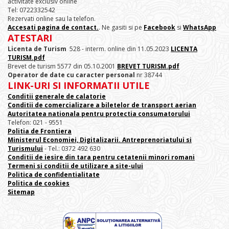
activitate exclusiv online
Tel: 0722332542
Rezervati online sau la telefon.
Accesati pagina de contact.
. Ne gasiti si pe
Facebook
si
WhatsApp
ATESTARI
Licenta de Turism
528 - interm. online din 11.05.2023
LICENTA
TURISM.pdf
Brevet de turism 5577 din 05.10.2001
BREVET TURISM.pdf
Operator de date cu caracter personal
nr 38744
LINK-URI SI INFORMATII UTILE
Conditii generale de calatorie
Conditii de comercializare a biletelor de transport aerian
Autoritatea nationala pentru protectia consumatorului
Telefon: 021 - 9551
Politia de Frontiera
Ministerul Economiei, Digitalizarii. Antreprenoriatului
si
Turismului
- Tel.: 0372 492 630
Conditii de iesire din tara pentru cetatenii minori romani
Termeni si conditii de utilizare a site-ului
Politica de confidentialitate
Politica de cookies
Sitemap