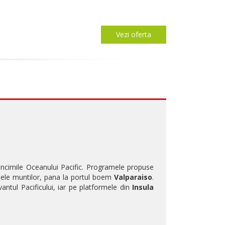
Vezi oferta
dancimile Oceanului Pacific. Programele propuse
lele muntilor, pana la portul boem
Valparaiso
.
antul Pacificului, iar pe platformele din
Insula