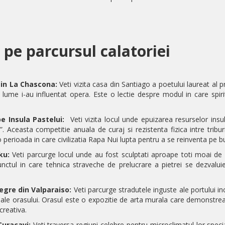
 pe parcursul calatoriei
 in La Chascona:
Veti vizita casa din Santiago a poetului laureat al 
lume i-au influentat opera. Este o lectie despre modul in care spiri
e Insula Pastelui:
Veti vizita locul unde epuizarea resurselor insu
”. Aceasta competitie anuala de curaj si rezistenta fizica intre tribu
-o perioada in care civilizatia Rapa Nui lupta pentru a se reinventa pe bu
ku:
Veti parcurge locul unde au fost sculptati aproape toti moai de p
punctul in care tehnica straveche de prelucrare a pietrei se dezvalu
egre din Valparaiso:
Veti parcurge stradutele inguste ale portului 
eluri ale orasului. Orasul este o expozitie de arta murala care demonst
creativa.
Curacavi:
Veti traversa regiuni celebre pentru microclimatul lor speci