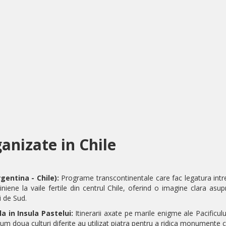
ganizate in Chile
gentina - Chile):
Programe transcontinentale care fac legatura intre 
iniene la vaile fertile din centrul Chile, oferind o imagine clara as
i de Sud.
a in Insula Pastelui:
Itinerarii axate pe marile enigme ale Pacificul
cum doua culturi diferite au utilizat piatra pentru a ridica monumente 