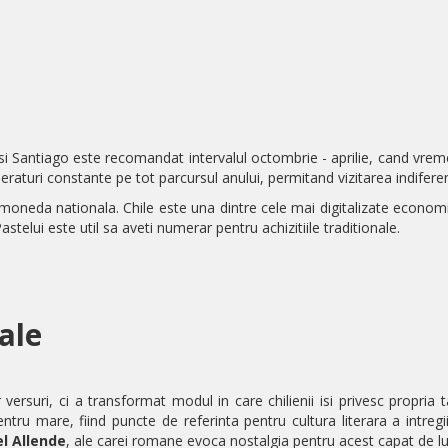
i Santiago este recomandat intervalul octombrie - aprilie, cand vreme
eraturi constante pe tot parcursul anului, permitand vizitarea indifer
moneda nationala. Chile este una dintre cele mai digitalizate economii
astelui este util sa aveti numerar pentru achizitiile traditionale.
rale
 versuri, ci a transformat modul in care chilienii isi privesc propria
pentru mare, fiind puncte de referinta pentru cultura literara a intreg
el Allende
, ale carei romane evoca nostalgia pentru acest capat de lu