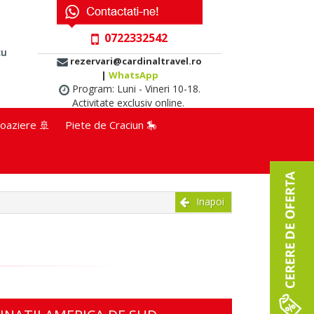
0722332542
cu
rezervari@cardinaltravel.ro
|
WhatsApp
Program: Luni - Vineri 10-18.
Activitate exclusiv online.
oaziere 🚢
Piete de Craciun 🎠
Inapoi