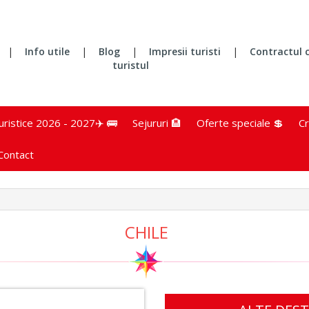
|
Info utile
|
Blog
|
Impresii turisti
|
Contractul 
turistul
turistice 2026 - 2027✈️ 🚌
Sejururi 🏨
Oferte speciale 💲
Cr
Contact
CHILE