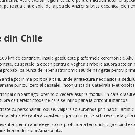
nt pe relatia dintre solul de la poalele Anzilor si briza oceanica, eleme
 din Chile
3500 km de continent, insula gazduieste platformele ceremoniale Ahu
ritate, cu spatele la ocean pentru a veghea simbolic asupra satelor. O 
i probabil ca punct de reper astronomic sau de navigatie pentru primii
Santiago:
Inima politica a tarii, unde arhitectura neoclasica a sediu
 ramane punctul zero al capitalei, inconjurata de Catedrala Metropolitana
incipal din Santiago, oferind o vedere asupra modului in care orasul es
supra cartierelor moderne care se intind pana la orizontul stancos.
ate cu personalitati opuse. Valparaiso surprinde prin haosul artistic al
ta latura eleganta a coastei, cu parcuri ingrijite si bulevarde largi la m
sential pentru a intelege istoria profunda a teritoriului, gazduind ex
pana la arta din zona Amazonului.