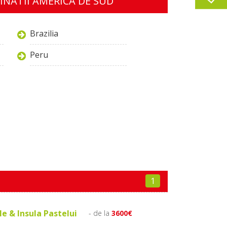
INATII AMERICA DE SUD
Brazilia
Peru
1
ile & Insula Pastelui
- de la
3600€