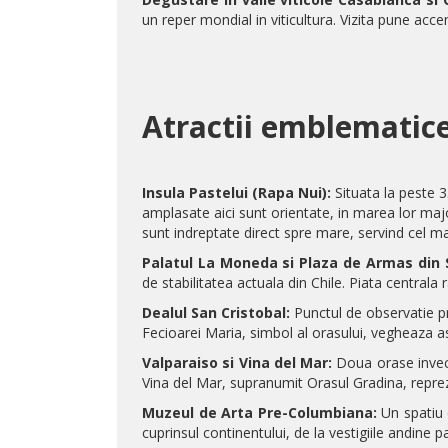
un reper mondial in viticultura. Vizita pune acce
Atractii emblematice
Insula Pastelui (Rapa Nui):
Situata la peste 
amplasate aici sunt orientate, in marea lor majo
sunt indreptate direct spre mare, servind cel ma
Palatul La Moneda si Plaza de Armas din 
de stabilitatea actuala din Chile. Piata centrala
Dealul San Cristobal:
Punctul de observatie pr
Fecioarei Maria, simbol al orasului, vegheaza a
Valparaiso si Vina del Mar:
Doua orase invecin
Vina del Mar, supranumit Orasul Gradina, reprezin
Muzeul de Arta Pre-Columbiana:
Un spatiu e
cuprinsul continentului, de la vestigiile andine 