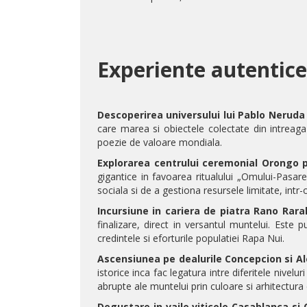
Experiente autentice
Descoperirea universului lui Pablo Neruda
care marea si obiectele colectate din intreaga 
poezie de valoare mondiala.
Explorarea centrului ceremonial Orongo p
gigantice in favoarea ritualului „Omului-Pasare
sociala si de a gestiona resursele limitate, intr
Incursiune in cariera de piatra Rano Rara
finalizare, direct in versantul muntelui. Este 
credintele si eforturile populatiei Rapa Nui.
Ascensiunea pe dealurile Concepcion si Al
istorice inca fac legatura intre diferitele niv
abrupte ale muntelui prin culoare si arhitectura 
Degustare in vaile viticole Casablanca si 