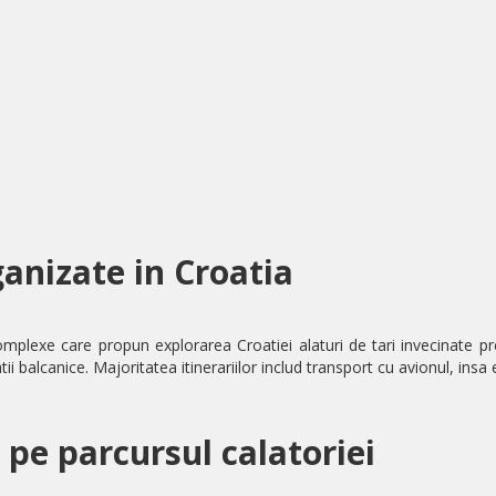
ganizate in Croatia
plexe care propun explorarea Croatiei alaturi de tari invecinate p
i balcanice. Majoritatea itinerariilor includ transport cu avionul, ins
 pe parcursul calatoriei