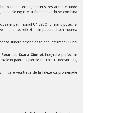
bra plina de terase, baruri si restaurante, unde
ale, pasajele inguste si fatadele vechi se combina
inclusa in patrimoniul UNESCO, urmand poteci si
luri diferite, reflexiile din padure si schimbarea
creeaza sunete armonioase prin intermediul unei
l Rosu
sau
Scara Ciumei
, integrate perfect in
razile in panta si pietele mici ale Dubrovnikului,
c,
in care veti trece de la faleze cu promenade