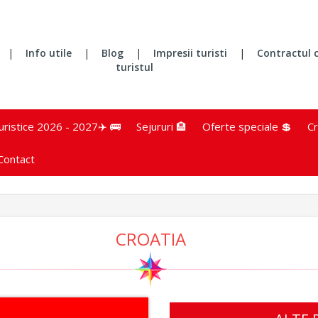
|
Info utile
|
Blog
|
Impresii turisti
|
Contractul 
turistul
turistice 2026 - 2027✈️ 🚌
Sejururi 🏨
Oferte speciale 💲
Cr
Contact
CROATIA