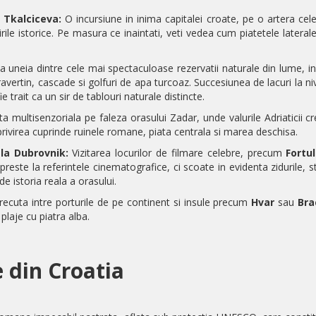
 Tkalciceva:
O incursiune in inima capitalei croate, pe o artera cele
ladirile istorice. Pe masura ce inaintati, veti vedea cum piatetele later
a uneia dintre cele mai spectaculoase rezervatii naturale din lume, 
ertin, cascade si golfuri de apa turcoaz. Succesiunea de lacuri la nive
ie trait ca un sir de tablouri naturale distincte.
a multisenzoriala pe faleza orasului Zadar, unde valurile Adriaticii 
, privirea cuprinde ruinele romane, piata centrala si marea deschisa.
la Dubrovnik:
Vizitarea locurilor de filmare celebre, precum
Fortu
reste la referintele cinematografice, ci scoate in evidenta zidurile, st
de istoria reala a orasului.
recuta intre porturile de pe continent si insule precum
Hvar
sau
Bra
 plaje cu piatra alba.
 din Croatia