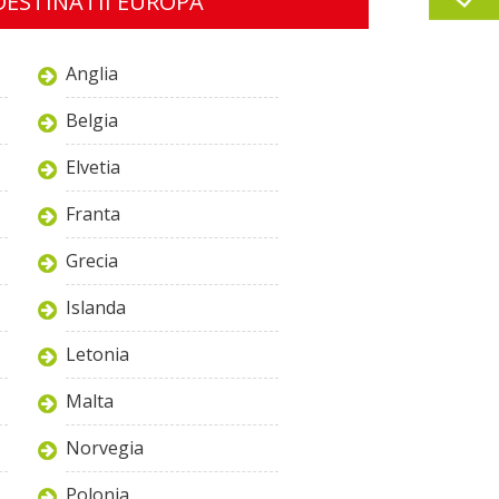
DESTINATII EUROPA
Anglia
Belgia
Elvetia
Franta
Grecia
Islanda
Letonia
Malta
Norvegia
Polonia