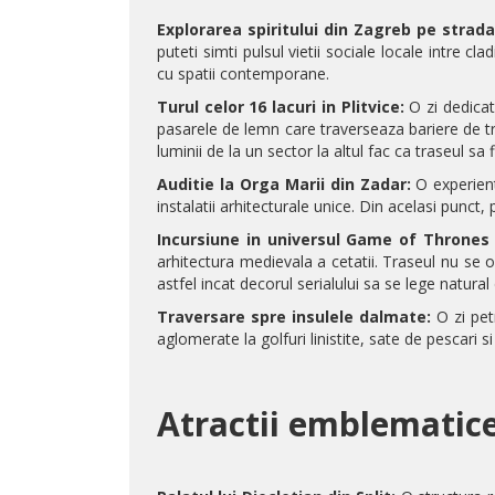
Explorarea spiritului din Zagreb pe strada
puteti simti pulsul vietii sociale locale intre c
cu spatii contemporane.
Turul celor 16 lacuri in Plitvice:
O zi dedicat
pasarele de lemn care traverseaza bariere de trav
luminii de la un sector la altul fac ca traseul sa f
Auditie la Orga Marii din Zadar:
O experient
instalatii arhitecturale unice. Din acelasi punct
Incursiune in universul Game of Thrones 
arhitectura medievala a cetatii. Traseul nu se op
astfel incat decorul serialului sa se lege natural 
Traversare spre insulele dalmate:
O zi pet
aglomerate la golfuri linistite, sate de pescari si
Atractii emblematice