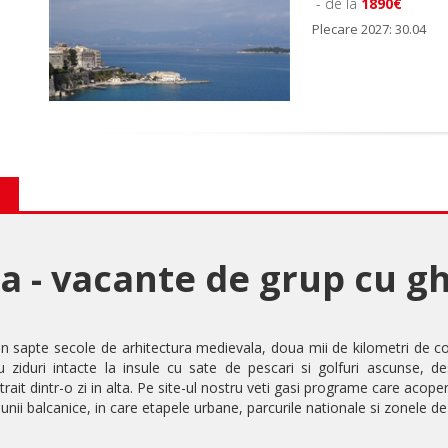
- de la
1890€
Plecare 2027: 30.04
ia - vacante de grup cu g
 sapte secole de arhitectura medievala, doua mii de kilometri de coas
iduri intacte la insule cu sate de pescari si golfuri ascunse, de
rait dintr-o zi in alta. Pe site-ul nostru veti gasi programe care acope
unii balcanice, in care etapele urbane, parcurile nationale si zonele de