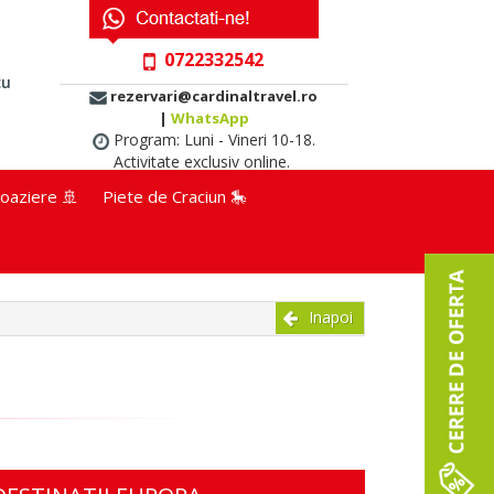
0722332542
cu
rezervari@cardinaltravel.ro
|
WhatsApp
Program: Luni - Vineri 10-18.
Activitate exclusiv online.
oaziere 🚢
Piete de Craciun 🎠
Inapoi