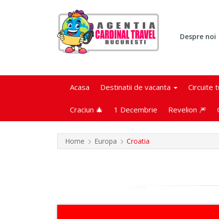
Despre noi
Acasa
Destinatii de vacanta
Circuite 
Craciun 🎄
1 Decembrie
Revelion 🎆
Home
Europa
Croatia