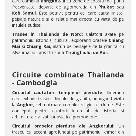
care combina
Bangkok
-ul cu zone de coasta mai putin
frecventate, departe de aglomeratia din
Phuket
sau
Koh Samui
. Este potrivit pentru cei care cauta liniste,
peisaje naturale si o relatie mai directa cu viata de pe
insulele sudice.
Trasee in Thailanda de Nord:
Calatorii axate pe
patrimoniul istoric si cultural, explorand orasele
Chiang
Mai
si
Chiang Rai
, alaturi de peisajele de la granita cu
Myanmar si Laos din zona
Triunghiului de Aur
.
Circuite combinate Thailanda
- Cambodgia
Circuitul cautatorii templelor pierdute:
Itinerariu
care extinde traseul dincolo de granita, adaugand vizita
la
Angkor
, cel mai mare complex religios din lume. Este
conceput pentru calatorii interesati de istoria si
arhitectura civilizatiilor asiatice premoderne.
Circuitul oraselor pierdute ale Angkorului:
Un
traseu cu accent aprofundat pe patrimoniul khmer din