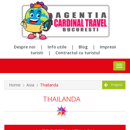
Despre noi
|
Info utile
|
Blog
|
Impresii
turisti
|
Contractul cu turistul
Inapoi
Home
Asia
Thailanda
THAILANDA