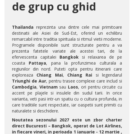
de grup cu ghid
Thailanda
reprezinta una dintre cele mai primitoare
destinatii ale Asiei de Sud-Est, oferind un echilibru
remarcabil intre traditia spirituala si ritmul vietii moderne.
Programele disponibile sunt structurate pentru a va
prezenta fatetele variate ale acestei tari, de la
efervescenta capitalei
Bangkok
si relaxarea de pe
coasta
Pattaya
, pana la profunzimea culturala a
regiunilor din nord. Puteti opta pentru itinerarii care
exploreaza
Chiang Mai
,
Chiang Rai
si legendarul
Triunghi de Aur
, pentru trasee complexe care includ si
Cambodgia
,
Vietnam
sau
Laos
, ori pentru circuite cu
accent pe plajele si insulele din sudul tarii. In orice
varianta, veti pasi intr-un spatiu cu o cultura profunda, in
care traditiile sunt respectate, iar oaspetii sunt primiti cu
naturalete si deschidere.
Noutatea sezonului 2027 este un zbor charter
direct Bucuresti – Bangkok, operat de Lot Airlines,
in fiecare vineri, in perioada 1 ianuarie - 12 martie ,