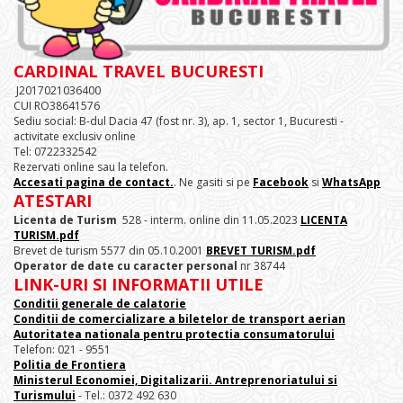
CARDINAL TRAVEL BUCURESTI
J2017021036400
CUI RO38641576
Sediu social: B-dul Dacia 47 (fost nr. 3), ap. 1, sector 1, Bucuresti -
activitate exclusiv online
Tel: 0722332542
Rezervati online sau la telefon.
Accesati pagina de contact.
. Ne gasiti si pe
Facebook
si
WhatsApp
ATESTARI
Licenta de Turism
528 - interm. online din 11.05.2023
LICENTA
TURISM.pdf
Brevet de turism 5577 din 05.10.2001
BREVET TURISM.pdf
Operator de date cu caracter personal
nr 38744
LINK-URI SI INFORMATII UTILE
Conditii generale de calatorie
Conditii de comercializare a biletelor de transport aerian
Autoritatea nationala pentru protectia consumatorului
Telefon: 021 - 9551
Politia de Frontiera
Ministerul Economiei, Digitalizarii. Antreprenoriatului
si
Turismului
- Tel.: 0372 492 630