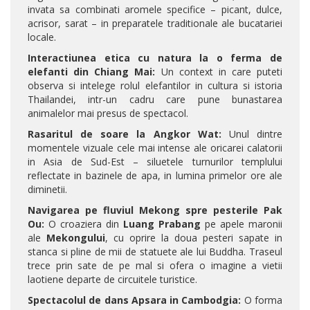
invata sa combinati aromele specifice – picant, dulce,
acrisor, sarat – in preparatele traditionale ale bucatariei
locale.
Interactiunea etica cu natura la o ferma de
elefanti din Chiang Mai:
Un context in care puteti
observa si intelege rolul elefantilor in cultura si istoria
Thailandei, intr-un cadru care pune bunastarea
animalelor mai presus de spectacol.
Rasaritul de soare la Angkor Wat:
Unul dintre
momentele vizuale cele mai intense ale oricarei calatorii
in Asia de Sud-Est – siluetele turnurilor templului
reflectate in bazinele de apa, in lumina primelor ore ale
diminetii.
Navigarea pe fluviul Mekong spre pesterile Pak
Ou:
O croaziera din
Luang Prabang
pe apele maronii
ale
Mekongului
, cu oprire la doua pesteri sapate in
stanca si pline de mii de statuete ale lui Buddha. Traseul
trece prin sate de pe mal si ofera o imagine a vietii
laotiene departe de circuitele turistice.
Spectacolul de dans Apsara in Cambodgia:
O forma