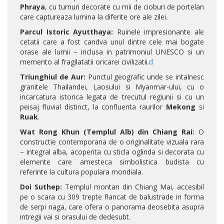
Phraya
, cu turnuri decorate cu mii de cioburi de portelan
care captureaza lumina la diferite ore ale zilei.
Parcul Istoric Ayutthaya:
Ruinele impresionante ale
cetatii care a fost candva unul dintre cele mai bogate
orase ale lumii – inclusa in patrimoniul UNESCO si un
memento al fragilatatii oricarei civilizatii.
d
Triunghiul de Aur:
Punctul geografic unde se intalnesc
granitele Thailandei, Laosului si Myanmar-ului, cu o
incarcatura istorica legata de trecutul regiunii si cu un
peisaj fluvial distinct, la confluenta raurilor
Mekong
si
Ruak
.
Wat Rong Khun (Templul Alb) din Chiang Rai:
O
constructie contemporana de o originalitate vizuala rara
– integral alba, acoperita cu sticla oglinda si decorata cu
elemente care amesteca simbolistica budista cu
referinte la cultura populara mondiala.
Doi Suthep:
Templul montan din Chiang Mai, accesibil
pe o scara cu 309 trepte flancat de balustrade in forma
de serpi naga, care ofera o panorama deosebita asupra
intregii vai si orasului de dedesubt.