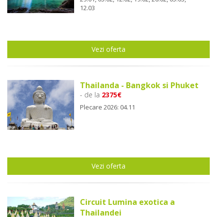
12.03
Vezi oferta
Thailanda - Bangkok si Phuket
- de la
2375€
Plecare 2026: 04.11
Vezi oferta
Circuit Lumina exotica a
Thailandei