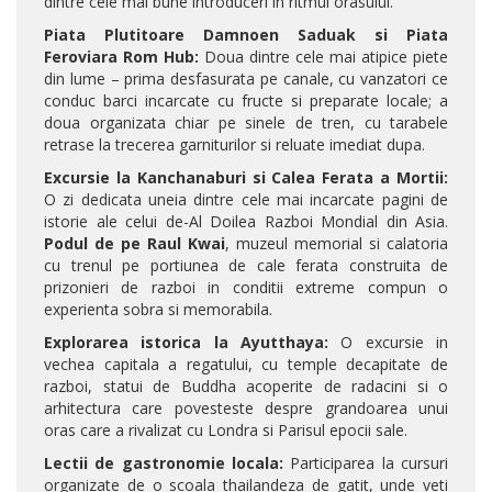
dintre cele mai bune introduceri in ritmul orasului.
Piata Plutitoare Damnoen Saduak si Piata
Feroviara Rom Hub:
Doua dintre cele mai atipice piete
din lume – prima desfasurata pe canale, cu vanzatori ce
conduc barci incarcate cu fructe si preparate locale; a
doua organizata chiar pe sinele de tren, cu tarabele
retrase la trecerea garniturilor si reluate imediat dupa.
Excursie la Kanchanaburi si Calea Ferata a Mortii:
O zi dedicata uneia dintre cele mai incarcate pagini de
istorie ale celui de-Al Doilea Razboi Mondial din Asia.
Podul de pe Raul Kwai
, muzeul memorial si calatoria
cu trenul pe portiunea de cale ferata construita de
prizonieri de razboi in conditii extreme compun o
experienta sobra si memorabila.
Explorarea istorica la Ayutthaya:
O excursie in
vechea capitala a regatului, cu temple decapitate de
razboi, statui de Buddha acoperite de radacini si o
arhitectura care povesteste despre grandoarea unui
oras care a rivalizat cu Londra si Parisul epocii sale.
Lectii de gastronomie locala:
Participarea la cursuri
organizate de o scoala thailandeza de gatit, unde veti