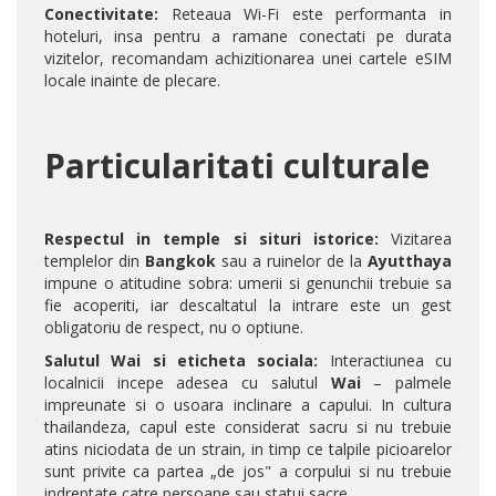
Conectivitate:
Reteaua Wi-Fi este performanta in
hoteluri, insa pentru a ramane conectati pe durata
vizitelor, recomandam achizitionarea unei cartele eSIM
locale inainte de plecare.
Particularitati culturale
Respectul in temple si situri istorice:
Vizitarea
templelor din
Bangkok
sau a ruinelor de la
Ayutthaya
impune o atitudine sobra: umerii si genunchii trebuie sa
fie acoperiti, iar descaltatul la intrare este un gest
obligatoriu de respect, nu o optiune.
Salutul Wai si eticheta sociala:
Interactiunea cu
localnicii incepe adesea cu salutul
Wai
– palmele
impreunate si o usoara inclinare a capului. In cultura
thailandeza, capul este considerat sacru si nu trebuie
atins niciodata de un strain, in timp ce talpile picioarelor
sunt privite ca partea „de jos" a corpului si nu trebuie
indreptate catre persoane sau statui sacre.