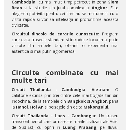
Cambodgia
, cu mai mult timp petrecut in zona
Siem
Reap
si la siturile din jurul complexului
Angkor
. Este
alegerea potrivita pentru cei care nu se multumesc cu o
vizita rapida si vor sa inteleaga in profunzime aceasta
civilizatie.
Circuitul dincolo de cararile cunoscute:
Program
care evita traseele standard si introduce locuri mai putin
vizitate din ambele tari, oferind o experienta mai
autentica si mai putin aglomerata.
Circuite combinate cu mai
multe tari
Circuit Thailanda - Cambodgia -Vietnam:
O
calatorie extinsa prin trei dintre cele mai bogate tari din
Indochina, de la templele din
Bangkok
si
Angkor
, pana
la
Hanoi
,
Hoi An
si peisajele din delta
Mekongului
.
Circuit Thailanda - Laos - Cambodgia:
Un traseu
transcontinental care urmareste marile civilizatii ale Asiei
de Sud-Est, cu opriri in
Luang Prabang
, pe fluviul