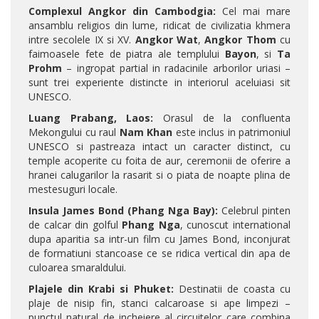
Complexul Angkor din Cambodgia:
Cel mai mare
ansamblu religios din lume, ridicat de civilizatia khmera
intre secolele IX si XV.
Angkor Wat
,
Angkor Thom
cu
faimoasele fete de piatra ale templului
Bayon
, si
Ta
Prohm
– ingropat partial in radacinile arborilor uriasi –
sunt trei experiente distincte in interiorul aceluiasi sit
UNESCO.
Luang Prabang, Laos:
Orasul de la confluenta
Mekongului cu raul
Nam Khan
este inclus in patrimoniul
UNESCO si pastreaza intact un caracter distinct, cu
temple acoperite cu foita de aur, ceremonii de oferire a
hranei calugarilor la rasarit si o piata de noapte plina de
mestesuguri locale.
Insula James Bond (Phang Nga Bay):
Celebrul pinten
de calcar din golful
Phang Nga
, cunoscut international
dupa aparitia sa intr-un film cu James Bond, inconjurat
de formatiuni stancoase ce se ridica vertical din apa de
culoarea smaraldului.
Plajele din Krabi si Phuket:
Destinatii de coasta cu
plaje de nisip fin, stanci calcaroase si ape limpezi –
punctul natural de incheiere al circuitelor care combina