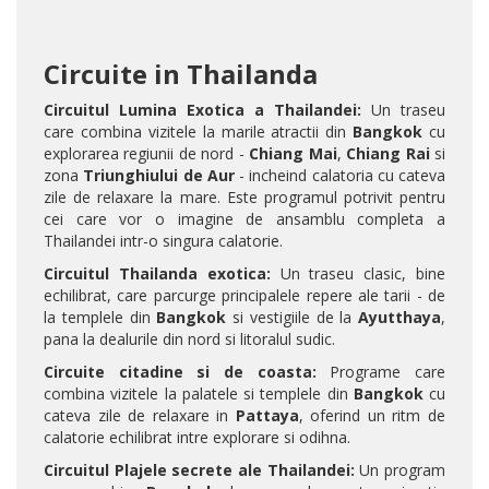
Circuite in Thailanda
Circuitul Lumina Exotica a Thailandei:
Un traseu
care combina vizitele la marile atractii din
Bangkok
cu
explorarea regiunii de nord -
Chiang Mai
,
Chiang Rai
si
zona
Triunghiului de Aur
- incheind calatoria cu cateva
zile de relaxare la mare. Este programul potrivit pentru
cei care vor o imagine de ansamblu completa a
Thailandei intr-o singura calatorie.
Circuitul Thailanda exotica:
Un traseu clasic, bine
echilibrat, care parcurge principalele repere ale tarii - de
la templele din
Bangkok
si vestigiile de la
Ayutthaya
,
pana la dealurile din nord si litoralul sudic.
Circuite citadine si de coasta:
Programe care
combina vizitele la palatele si templele din
Bangkok
cu
cateva zile de relaxare in
Pattaya
, oferind un ritm de
calatorie echilibrat intre explorare si odihna.
Circuitul Plajele secrete ale Thailandei:
Un program