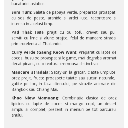
bucatariei asiatice.
Som Tum:
Salata de papaya verde, preparata proaspat,
cu sos de peste, arahide si ardei iute, racoritoare si
intensa in acelasi timp.
Pad Thai:
Taitei prajiti cu ou, tofu, creveti sau pui,
serviti cu lime si alune prajite, felul de mancare stradal
prin excelenta al Thailandei.
Curry verde (Gaeng Keow Wan):
Preparat cu lapte de
cocos, busuioc proaspat si legume, mai degraba aromat
decat picant, cu o textura cremoasa distinctiva.
Mancare stradala:
Satay-uri la gratar, clatite umplute,
orez prajit, fructe proaspete taiate sau sucuri naturale,
gatite pe loc, in fata clientului, pe strazile animate din
Bangkok sau Chiang Mai.
Khao Niew Mamuang:
Combinatia clasica de orez
lipicios cu lapte de cocos si mango copt, un desert
simplu si complet, prezent in meniuri pe tot parcursul
anului.