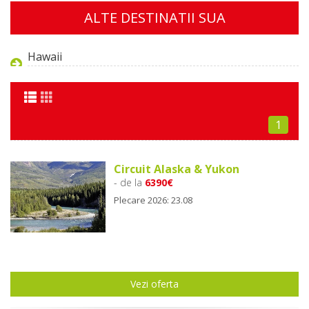
ALTE DESTINATII SUA
Hawaii
1
Circuit Alaska & Yukon
- de la
6390€
Plecare 2026: 23.08
Vezi oferta