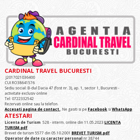
CARDINAL TRAVEL BUCURESTI
J2017021036400
CUI RO38641576
Sediu social: B-dul Dacia 47 (fost nr. 3), ap. 1, sector 1, Bucuresti -
activitate exclusiv online
Tel: 0722332542
Rezervati online sau la telefon.
Accesati pagina de contact.
. Ne gasiti si pe
Facebook
si
WhatsApp
ATESTARI
Licenta de Turism
528 - interm. online din 11.05.2023
LICENTA
TURISM.pdf
Brevet de turism 5577 din 05.10.2001
BREVET TURISM.pdf
Operator de date cu caracter personal
nr 38744