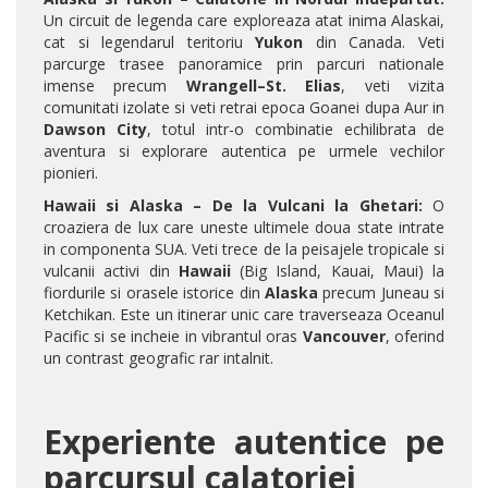
Un circuit de legenda care exploreaza atat inima Alaskai,
cat si legendarul teritoriu
Yukon
din Canada. Veti
parcurge trasee panoramice prin parcuri nationale
imense precum
Wrangell–St. Elias
, veti vizita
comunitati izolate si veti retrai epoca Goanei dupa Aur in
Dawson City
, totul intr-o combinatie echilibrata de
aventura si explorare autentica pe urmele vechilor
pionieri.
Hawaii si Alaska – De la Vulcani la Ghetari:
O
croaziera de lux care uneste ultimele doua state intrate
in componenta SUA. Veti trece de la peisajele tropicale si
vulcanii activi din
Hawaii
(Big Island, Kauai, Maui) la
fiordurile si orasele istorice din
Alaska
precum Juneau si
Ketchikan. Este un itinerar unic care traverseaza Oceanul
Pacific si se incheie in vibrantul oras
Vancouver
, oferind
un contrast geografic rar intalnit.
Experiente autentice pe
parcursul calatoriei