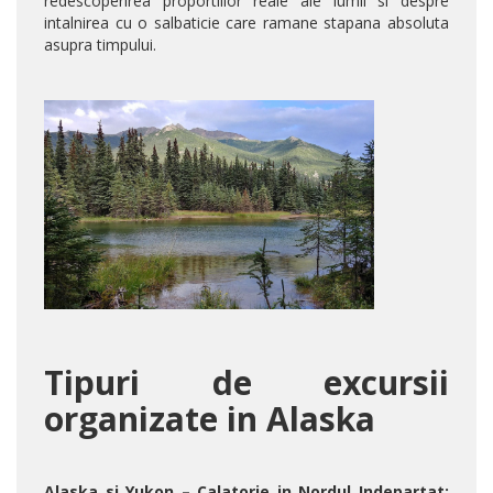
redescoperirea proportiilor reale ale lumii si despre
intalnirea cu o salbaticie care ramane stapana absoluta
asupra timpului.
Tipuri de excursii
organizate in Alaska
Alaska si Yukon – Calatorie in Nordul Indepartat: