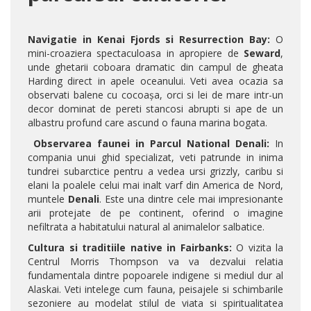
Navigatie in Kenai Fjords si Resurrection Bay:
O
mini-croaziera spectaculoasa in apropiere de
Seward
,
unde ghetarii coboara dramatic din campul de gheata
Harding direct in apele oceanului. Veti avea ocazia sa
observati balene cu cocoașa, orci si lei de mare intr-un
decor dominat de pereti stancosi abrupti si ape de un
albastru profund care ascund o fauna marina bogata.
Observarea faunei in Parcul National Denali:
In
compania unui ghid specializat, veti patrunde in inima
tundrei subarctice pentru a vedea ursi grizzly, caribu si
elani la poalele celui mai inalt varf din America de Nord,
muntele
Denali
. Este una dintre cele mai impresionante
arii protejate de pe continent, oferind o imagine
nefiltrata a habitatului natural al animalelor salbatice.
Cultura si traditiile native in Fairbanks:
O vizita la
Centrul Morris Thompson va va dezvalui relatia
fundamentala dintre popoarele indigene si mediul dur al
Alaskai. Veti intelege cum fauna, peisajele si schimbarile
sezoniere au modelat stilul de viata si spiritualitatea