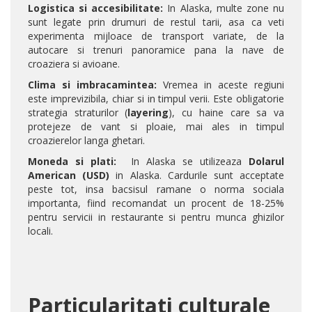
Logistica si accesibilitate:
In Alaska, multe zone nu
sunt legate prin drumuri de restul tarii, asa ca veti
experimenta mijloace de transport variate, de la
autocare si trenuri panoramice pana la nave de
croaziera si avioane.
Clima si imbracamintea:
Vremea in aceste regiuni
este imprevizibila, chiar si in timpul verii. Este obligatorie
strategia straturilor (
layering
), cu haine care sa va
protejeze de vant si ploaie, mai ales in timpul
croazierelor langa ghetari.
Moneda si plati:
In Alaska se utilizeaza
Dolarul
American (USD)
in Alaska. Cardurile sunt acceptate
peste tot, insa bacsisul ramane o norma sociala
importanta, fiind recomandat un procent de 18-25%
pentru servicii in restaurante si pentru munca ghizilor
locali.
Particularitati culturale