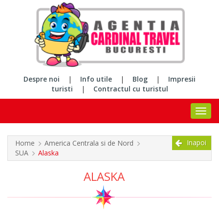
Despre noi
|
Info utile
|
Blog
|
Impresii
turisti
|
Contractul cu turistul
Inapoi
Home
America Centrala si de Nord
SUA
Alaska
ALASKA