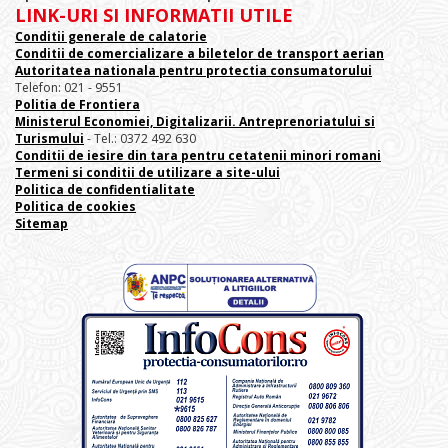
LINK-URI SI INFORMATII UTILE
Conditii generale de calatorie
Conditii de comercializare a biletelor de transport aerian
Autoritatea nationala pentru protectia consumatorului
Telefon: 021 - 9551
Politia de Frontiera
Ministerul Economiei, Digitalizarii. Antreprenoriatului
si
Turismului
- Tel.: 0372 492 630
Conditii de iesire din tara pentru cetatenii minori romani
Termeni si conditii de utilizare a site-ului
Politica de confidentialitate
Politica de cookies
Sitemap