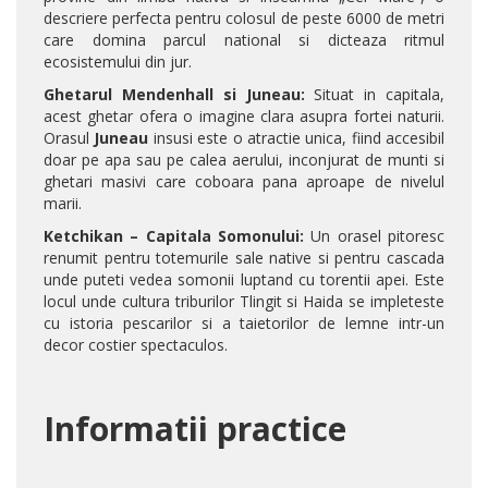
descriere perfecta pentru colosul de peste 6000 de metri
care domina parcul national si dicteaza ritmul
ecosistemului din jur.
Ghetarul Mendenhall si Juneau:
Situat in capitala,
acest ghetar ofera o imagine clara asupra fortei naturii.
Orasul
Juneau
insusi este o atractie unica, fiind accesibil
doar pe apa sau pe calea aerului, inconjurat de munti si
ghetari masivi care coboara pana aproape de nivelul
marii.
Ketchikan – Capitala Somonului:
Un orasel pitoresc
renumit pentru totemurile sale native si pentru cascada
unde puteti vedea somonii luptand cu torentii apei. Este
locul unde cultura triburilor Tlingit si Haida se impleteste
cu istoria pescarilor si a taietorilor de lemne intr-un
decor costier spectaculos.
Informatii practice