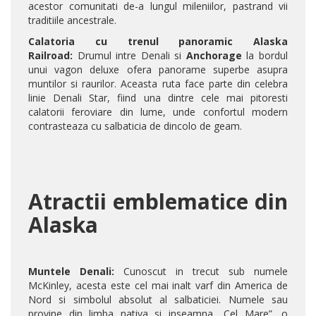
acestor comunitati de-a lungul mileniilor, pastrand vii
traditiile ancestrale.
Calatoria cu trenul panoramic Alaska
Railroad:
Drumul intre Denali si
Anchorage
la bordul
unui vagon deluxe ofera panorame superbe asupra
muntilor si raurilor. Aceasta ruta face parte din celebra
linie Denali Star, fiind una dintre cele mai pitoresti
calatorii feroviare din lume, unde confortul modern
contrasteaza cu salbaticia de dincolo de geam.
Atractii emblematice din
Alaska
Muntele Denali:
Cunoscut in trecut sub numele
McKinley, acesta este cel mai inalt varf din America de
Nord si simbolul absolut al salbaticiei. Numele sau
provine din limba nativa si inseamna „Cel Mare”, o