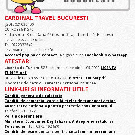
CARDINAL TRAVEL BUCURESTI
J2017021036400
CUI RO38641576
Sediu social: B-dul Dacia 47 (fost nr. 3), ap. 1, sector 1, Bucuresti -
activitate exclusiv online
Tel: 0722332542
Rezervati online sau la telefon.
Accesati pagina de contact.
. Ne gasiti si pe
Facebook
si
WhatsApp
ATESTARI
Licenta de Turism
528 - interm. online din 11.05.2023
LICENTA
TURISM.pdf
Brevet de turism 5577 din 05.10.2001
BREVET TURISM.pdf
Operator de date cu caracter personal
nr 38744
LINK-URI SI INFORMATII UTILE
Conditii generale de calatorie
Conditii de comercializare a biletelor de transport aerian
Autoritatea nationala pentru protectia consumatorului
Telefon: 021 - 9551
Politia de Frontiera
Ministerul Economiei, Digitalizarii. Antreprenoriatului
si
Turismului
- Tel.: 0372 492 630
Conditii de iesire din tara pentru cetatenii minori romani