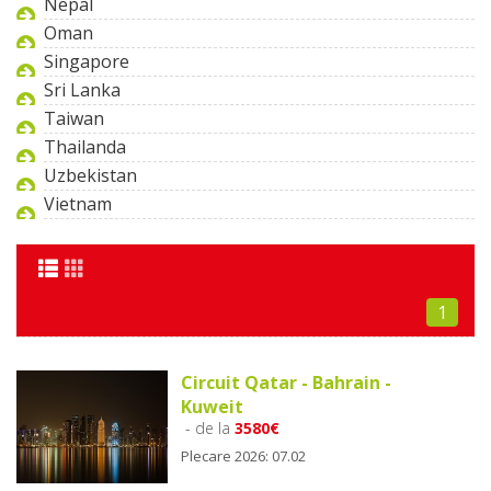
Nepal
Oman
Singapore
Sri Lanka
Taiwan
Thailanda
Uzbekistan
Vietnam
1
Circuit Qatar - Bahrain -
Kuweit
- de la
3580€
Plecare 2026: 07.02