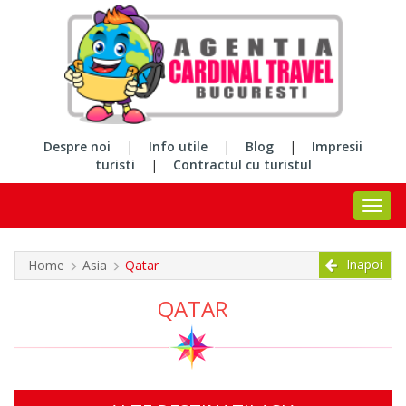
Despre noi
|
Info utile
|
Blog
|
Impresii
turisti
|
Contractul cu turistul
Inapoi
Home
Asia
Qatar
QATAR