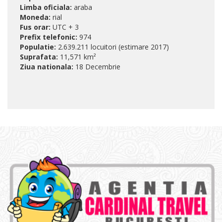
Limba oficiala:
araba
Moneda:
rial
Fus orar:
UTC + 3
Prefix telefonic:
974
Populatie:
2.639.211 locuitori (estimare 2017)
Suprafata:
11,571 km²
Ziua nationala:
18 Decembrie