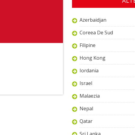
ALTE
Azerbaidjan
Coreea De Sud
Filipine
Hong Kong
Iordania
Israel
Malaezia
Nepal
Qatar
Sri Lanka