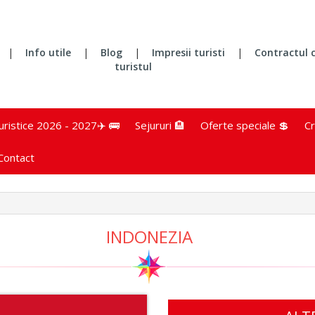
|
Info utile
|
Blog
|
Impresii turisti
|
Contractul 
turistul
turistice 2026 - 2027✈️ 🚌
Sejururi 🏨
Oferte speciale 💲
Cr
Contact
INDONEZIA