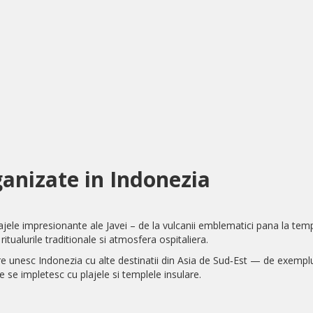
ganizate in Indonezia
sajele impresionante ale Javei – de la vulcanii emblematici pana la temp
ritualurile traditionale si atmosfera ospitaliera.
e unesc Indonezia cu alte destinatii din Asia de Sud‑Est — de exemp
 se impletesc cu plajele si templele insulare.