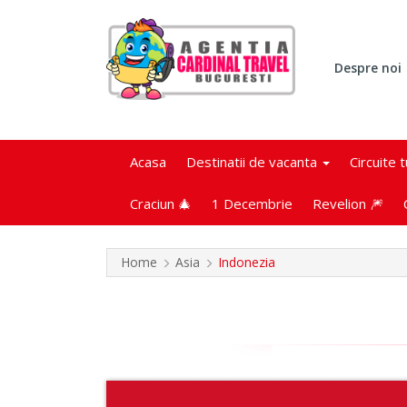
Despre noi
Acasa
Destinatii de vacanta
Circuite 
Craciun 🎄
1 Decembrie
Revelion 🎆
Home
Asia
Indonezia