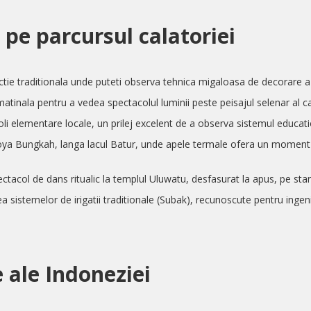
 pe parcursul calatoriei
uctie traditionala unde puteti observa tehnica migaloasa de decorare a 
atinala pentru a vedea spectacolul luminii peste peisajul selenar al cal
coli elementare locale, un prilej excelent de a observa sistemul education
Toya Bungkah, langa lacul Batur, unde apele termale ofera un moment d
ectacol de dans ritualic la templul Uluwatu, desfasurat la apus, pe sta
ea sistemelor de irigatii traditionale (Subak), recunoscute pentru ingeni
 ale Indoneziei