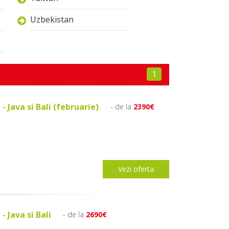
Uzbekistan
1
- Java si Bali (februarie)
- de la
2390€
Vezi oferta
- Java si Bali
- de la
2690€