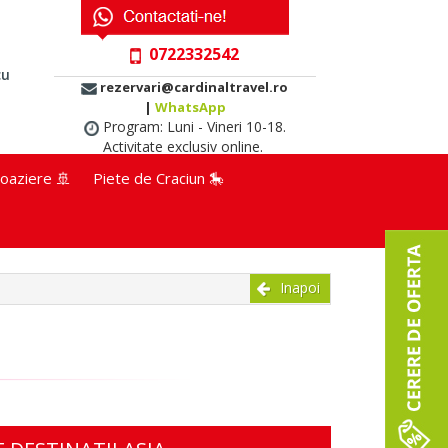
0722332542
cu
rezervari@cardinaltravel.ro
|
WhatsApp
Program: Luni - Vineri 10-18.
Activitate exclusiv online.
oaziere 🚢
Piete de Craciun 🎠
Inapoi