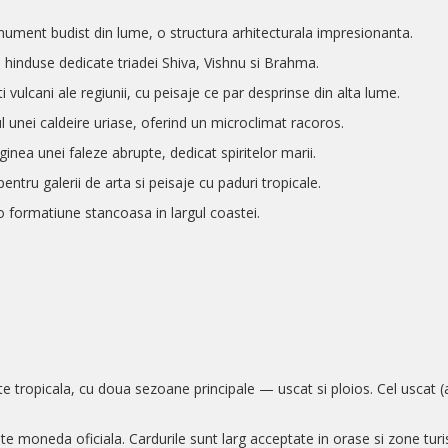
ument budist din lume, o structura arhitecturala impresionanta.
hinduse dedicate triadei Shiva, Vishnu si Brahma.
i vulcani ale regiunii, cu peisaje ce par desprinse din alta lume.
ul unei caldeire uriase, oferind un microclimat racoros.
inea unei faleze abrupte, dedicat spiritelor marii.
 pentru galerii de arta si peisaje cu paduri tropicale.
o formatiune stancoasa in largul coastei.
te tropicala, cu doua sezoane principale — uscat si ploios. Cel uscat (a
te moneda oficiala. Cardurile sunt larg acceptate in orase si zone turis