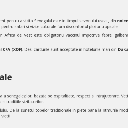
nt pentru a vizita
Senegalul
este in timpul sezonului uscat, din
noie
pentru safari si vizite culturale fara disconfortul ploilor tropicale.
 in
Africa de Vest
este obligatoriu vaccinul impotriva febrei galbene
.
l CFA (XOF)
. Desi cardurile sunt acceptate in hotelurile mari din
Daka
rale
ta a senegalezilor, bazata pe ospitalitate, respect si intrajutorare. Vet
i traditiile vizitatorilor.
ului
. De la sunetul tobelor traditionale in piete pana la ritmurile mo
vietii.