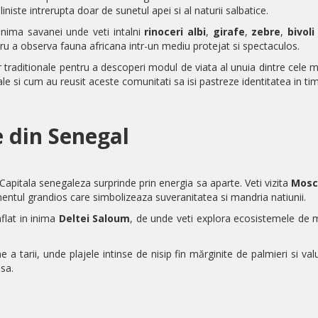
liniste intrerupta doar de sunetul apei si al naturii salbatice.
inima savanei unde veti intalni
rinoceri albi
,
girafe
,
zebre
,
bivoli
ru a observa fauna africana intr-un mediu protejat si spectaculos.
or traditionale pentru a descoperi modul de viata al unuia dintre cele
ale si cum au reusit aceste comunitati sa isi pastreze identitatea in ti
 din Senegal
 Capitala senegaleza surprinde prin energia sa aparte. Veti vizita
Mosc
entul grandios care simbolizeaza suveranitatea si mandria natiunii.
aflat in inima
Deltei Saloum
, de unde veti explora ecosistemele de 
ne a tarii, unde plajele intinse de nisip fin mărginite de palmieri si va
nsa.