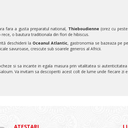
ara fara a gusta preparatul national,
Thieboudienne
(orez cu peste
p
rece, o bautura traditionala din flori de hibiscus.
tă deschiderii la
Oceanul Atlantic
, gastronomia se bazeaza pe pes
icale savuroase, crescute sub soarele generos al Africii.
heze si sa incante in egala masura prin vitalitatea si autenticitatea 
Saloum.
Va invitam sa descoperiti acest colt de lume unde fiecare zi est
ATESTARI
L