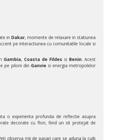
ate in
Dakar
, momente de relaxare in statiunea
accent pe interactiunea cu comunitatile locale si
um
Gambia
,
Coasta de Fildes
si
Benin
. Acest
e pe piloni din
Ganvie
si energia metropolelor
ta o experienta profunda de reflectie asupra
rate decorate cu flori, fiind un sit protejat de
 Veti observa mii de pasari care se aduna la cuib