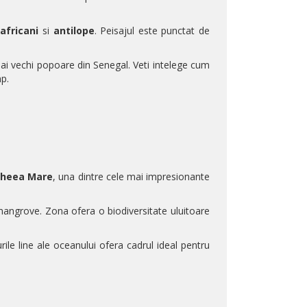
 africani
si
antilope
. Peisajul este punctat de
 mai vechi popoare din
Senegal
. Veti intelege cum
mp.
heea Mare
, una dintre cele mai impresionante
mangrove. Zona ofera o biodiversitate uluitoare
lurile line ale oceanului ofera cadrul ideal pentru