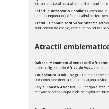
intr-un spectacol natural de neuitat, totul intr-o 
Safari in
Rezervatia Bandia
: O aventura in 
baobabi impunatori, oferind cadrul perfect pent
Traditiile comunitatii
Serer
: Vizitarea satel
sunt construite casele, care sunt obiceiurile loc
Atractii emblematice
Dakar
si
Monumentul Renasterii Africane
:
edificii religioase din
Africa de Vest
, si monum
Toubakouta
si
Râul Negru
: Un sat pitoresc 
si o conexiune directa cu natura virgina a Africii.
Saly
si
Coasta Atlanticului
: Principala statiu
relaxare si odihna dupa zilele de explorare inte