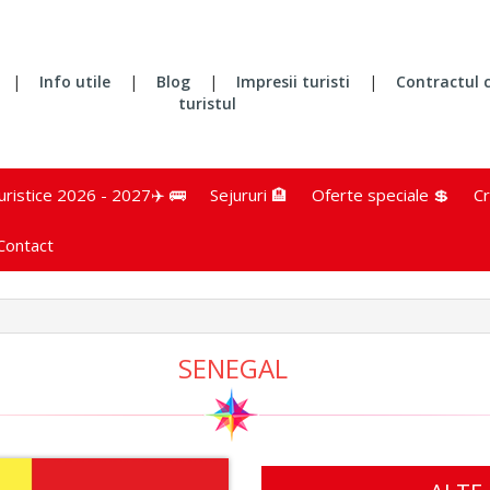
|
Info utile
|
Blog
|
Impresii turisti
|
Contractul 
turistul
turistice 2026 - 2027✈️ 🚌
Sejururi 🏨
Oferte speciale 💲
Cr
Contact
SENEGAL