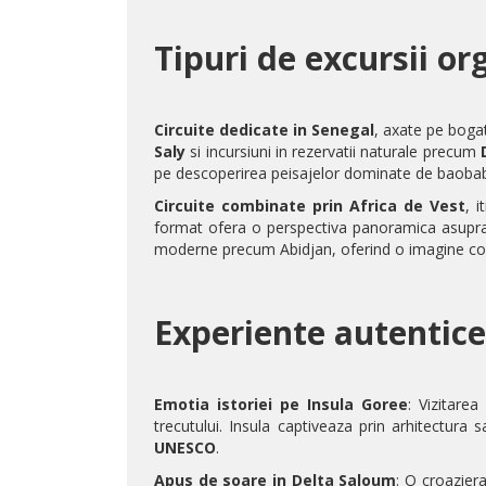
Tipuri de excursii or
Circuite dedicate in
Senegal
, axate pe bogat
Saly
si incursiuni in rezervatii naturale precum
pe descoperirea peisajelor dominate de baobabi
Circuite combinate prin
Africa de Vest
, 
format ofera o perspectiva panoramica asupra r
moderne precum
Abidjan
, oferind o imagine co
Experiente autentice
Emotia istoriei pe
Insula Goree
: Vizitarea
trecutului. Insula captiveaza prin arhitectura 
UNESCO
.
Apus de soare in
Delta Saloum
: O croaziera