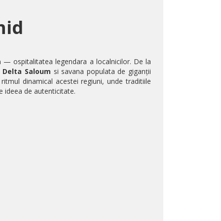
hid
a
— ospitalitatea legendara a localnicilor. De la
n
Delta Saloum
si savana populata de giganții
tmul dinamical acestei regiuni, unde traditiile
te ideea de autenticitate.