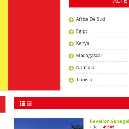
ALTE 
Africa De Sud
Egipt
Kenya
Madagascar
Namibia
Tunisia
Revelion Senegal
- de la
4950€