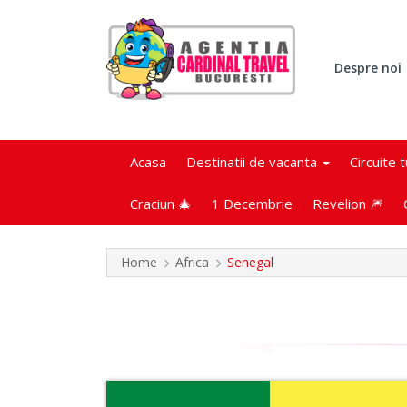
Despre noi
Acasa
Destinatii de vacanta
Circuite 
Craciun 🎄
1 Decembrie
Revelion 🎆
Home
Africa
Senegal