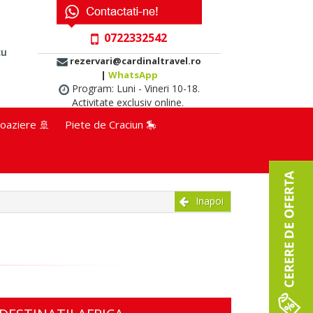
0722332542
cu
rezervari@cardinaltravel.ro
|
WhatsApp
Program: Luni - Vineri 10-18.
Activitate exclusiv online.
oaziere 🚢
Piete de Craciun 🎠
Inapoi