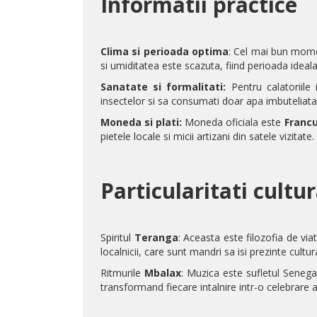
Informatii practice
Clima si perioada optima
: Cel mai bun mome
si umiditatea este scazuta, fiind perioada ideala 
Sanatate si formalitati:
Pentru calatoriile
insectelor si sa consumati doar apa imbuteliata
Moneda si plati:
Moneda oficiala este
Francu
pietele locale si micii artizani din satele vizitate.
Particularitati cultu
Spiritul
Teranga
: Aceasta este filozofia de via
localnicii, care sunt mandri sa isi prezinte cultura s
Ritmurile
Mbalax
: Muzica este sufletul
Senegal
transformand fiecare intalnire intr-o celebrare a 