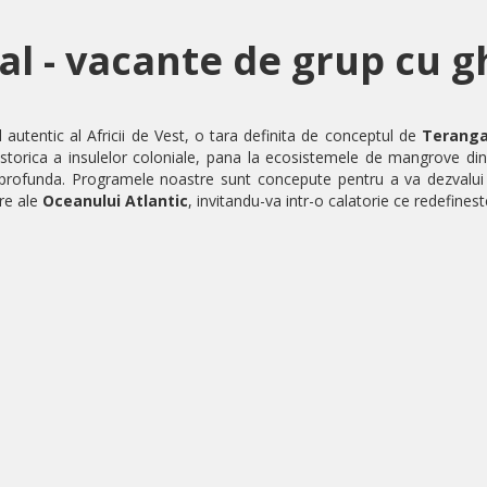
al - vacante de grup cu g
l autentic al Africii de Vest, o tara definita de conceptul de
Terang
istorica a insulelor coloniale, pana la ecosistemele de mangrove di
 profunda. Programele noastre sunt concepute pentru a va dezvalui ri
re ale
Oceanului Atlantic
, invitandu-va intr-o calatorie ce redefines