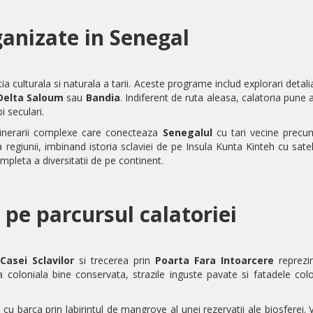
ganizate in Senegal
ia culturala si naturala a tarii. Aceste programe includ explorari detali
Delta Saloum
sau
Bandia
. Indiferent de ruta aleasa, calatoria pune 
 seculari.
itinerarii complexe care conecteaza
Senegalul
cu tari vecine prec
egiunii, imbinand istoria sclaviei de pe
Insula Kunta Kinteh
cu satel
mpleta a diversitatii de pe continent.
 pe parcursul calatoriei
Casei Sclavilor
si trecerea prin
Poarta Fara Intoarcere
reprezin
sa coloniala bine conservata, strazile inguste pavate si fatadele colo
 cu barca prin labirintul de mangrove al unei rezervatii ale biosferei.