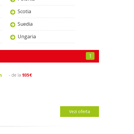
Scotia
Suedia
Ungaria
1
h
- de la
935€
Vezi oferta