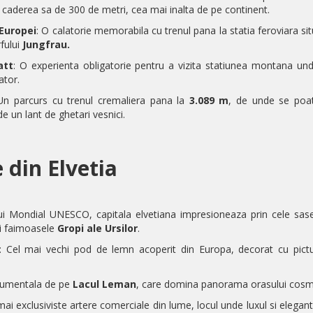
 caderea sa de 300 de metri, cea mai inalta de pe continent.
Europei
: O calatorie memorabila cu trenul pana la statia feroviara si
fului
Jungfrau.
att
: O experienta obligatorie pentru a vizita statiunea montana und
ator.
Un parcurs cu trenul cremaliera pana la
3.089 m
, de unde se poa
e un lant de ghetari vesnici.
 din Elvetia
ului Mondial UNESCO, capitala elvetiana impresioneaza prin cele sa
i faimoasele
Gropi ale Ursilor
.
: Cel mai vechi pod de lemn acoperit din Europa, decorat cu pictu
numentala de pe
Lacul Leman
, care domina panorama orasului cosmo
mai exclusiviste artere comerciale din lume, locul unde luxul si elega