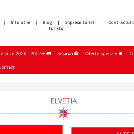
|
Info utile
|
Blog
|
Impresii turisti
|
Contractul 
turistul
turistice 2026 - 2027✈️ 🚌
Sejururi 🏨
Oferte speciale 💲
Cr
Contact
ELVETIA