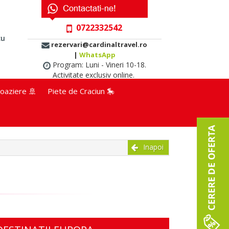
0722332542
cu
rezervari@cardinaltravel.ro
|
WhatsApp
Program: Luni - Vineri 10-18.
Activitate exclusiv online.
oaziere 🚢
Piete de Craciun 🎠
Inapoi