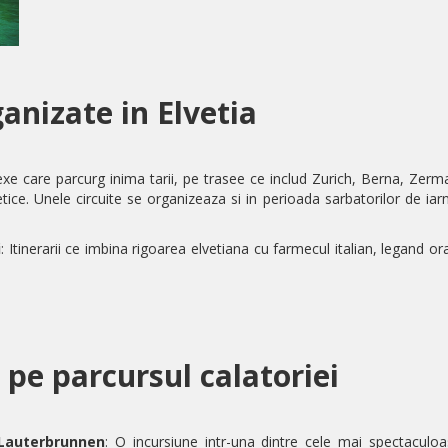
ganizate in Elvetia
e care parcurg inima tarii, pe trasee ce includ
Zurich
,
Berna
,
Zerma
etice. Unele circuite se organizeaza si in perioada sarbatorilor de iar
i
: Itinerarii ce imbina rigoarea elvetiana cu farmecul italian, legand 
 pe parcursul calatoriei
 Lauterbrunnen
: O incursiune intr-una dintre cele mai spectaculo