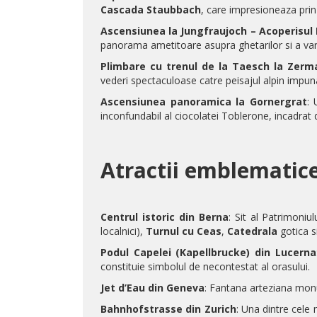
Cascada Staubbach
, care impresioneaza prin
Ascensiunea la Jungfraujoch – Acoperisul 
panorama ametitoare asupra ghetarilor si a var
Plimbare cu trenul de la Taesch la Zerm
vederi spectaculoase catre peisajul alpin impun
Ascensiunea panoramica la Gornergrat
: 
inconfundabil al ciocolatei Toblerone, incadrat d
Atractii emblematice
Centrul istoric din Berna
: Sit al Patrimoni
localnici),
Turnul cu Ceas
,
Catedrala
gotica s
Podul Capelei (Kapellbrucke) din Lucerna
constituie simbolul de necontestat al orasului.
Jet d’Eau din Geneva
: Fantana arteziana mo
Bahnhofstrasse din Zurich
: Una dintre cele 