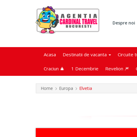
Despre noi
Acasa
Destinatii de vacanta
Circuite 
Craciun 🎄
1 Decembrie
Revelion 🎆
Home
Europa
Elvetia