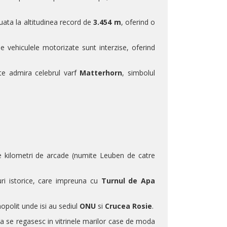
tuata la altitudinea record de
3.454 m
, oferind o
e vehiculele motorizate sunt interzise, oferind
te admira celebrul varf
Matterhorn
, simbolul
se kilometri de arcade (numite Leuben de catre
ri istorice, care impreuna cu
Turnul de Apa
polit unde isi au sediul
ONU
si
Crucea Rosie
.
nta se regasesc in vitrinele marilor case de moda