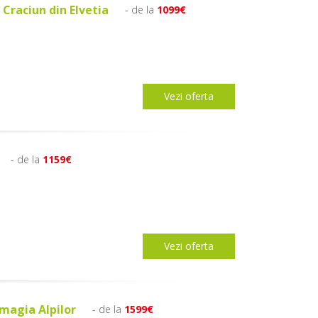
 Craciun din Elvetia
- de la
1099€
Vezi oferta
- de la
1159€
Vezi oferta
i magia Alpilor
- de la
1599€