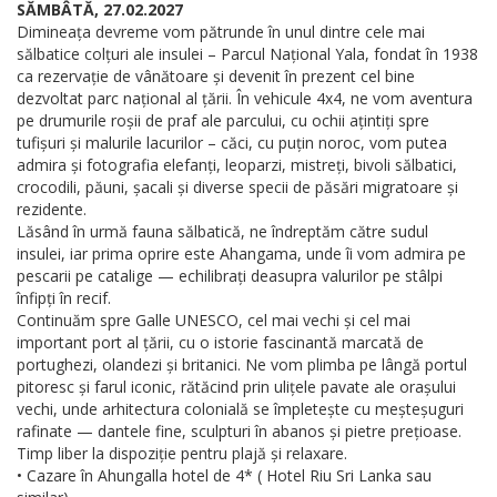
SĂMBÂTĂ, 27.02.2027
Dimineața devreme vom pătrunde în unul dintre cele mai
sălbatice colțuri ale insulei – Parcul Național Yala, fondat în 1938
ca rezervație de vânătoare și devenit în prezent cel bine
dezvoltat parc național al țării. În vehicule 4x4, ne vom aventura
pe drumurile roșii de praf ale parcului, cu ochii ațintiți spre
tufișuri și malurile lacurilor – căci, cu puțin noroc, vom putea
admira și fotografia elefanți, leoparzi, mistreți, bivoli sălbatici,
crocodili, păuni, șacali și diverse specii de păsări migratoare și
rezidente.
Lăsând în urmă fauna sălbatică, ne îndreptăm către sudul
insulei, iar prima oprire este Ahangama, unde îi vom admira pe
pescarii pe catalige — echilibrați deasupra valurilor pe stâlpi
înfipți în recif.
Continuăm spre Galle UNESCO, cel mai vechi și cel mai
important port al țării, cu o istorie fascinantă marcată de
portughezi, olandezi și britanici. Ne vom plimba pe lângă portul
pitoresc și farul iconic, rătăcind prin ulițele pavate ale orașului
vechi, unde arhitectura colonială se împletește cu meșteșuguri
rafinate — dantele fine, sculpturi în abanos și pietre prețioase.
Timp liber la dispoziție pentru plajă și relaxare.
• Cazare în Ahungalla hotel de 4* ( Hotel Riu Sri Lanka sau