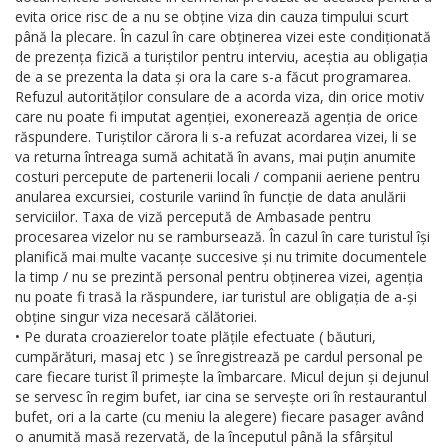
evita orice risc de a nu se obține viza din cauza timpului scurt
până la plecare. În cazul în care obținerea vizei este condiționată
de prezența fizică a turiștilor pentru interviu, aceștia au obligația
de a se prezenta la data și ora la care s-a făcut programarea.
Refuzul autorităților consulare de a acorda viza, din orice motiv
care nu poate fi imputat agenției, exonerează agenția de orice
răspundere. Turiștilor cărora li s-a refuzat acordarea vizei, li se
va returna întreaga sumă achitată în avans, mai puțin anumite
costuri percepute de partenerii locali / companii aeriene pentru
anularea excursiei, costurile variind în funcție de data anulării
serviciilor. Taxa de viză percepută de Ambasade pentru
procesarea vizelor nu se rambursează. În cazul în care turistul își
planifică mai multe vacanțe succesive și nu trimite documentele
la timp / nu se prezintă personal pentru obținerea vizei, agenția
nu poate fi trasă la răspundere, iar turistul are obligația de a-și
obține singur viza necesară călătoriei.
• Pe durata croazierelor toate plățile efectuate ( băuturi,
cumpărături, masaj etc ) se înregistrează pe cardul personal pe
care fiecare turist îl primește la îmbarcare. Micul dejun și dejunul
se servesc în regim bufet, iar cina se servește ori în restaurantul
bufet, ori a la carte (cu meniu la alegere) fiecare pasager având
o anumită masă rezervată, de la începutul până la sfârșitul