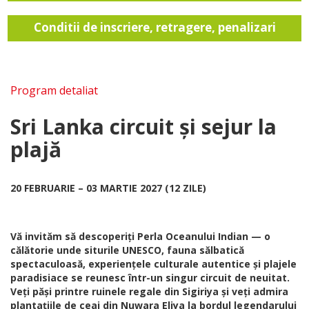
Conditii de inscriere, retragere, penalizari
Program detaliat
Sri Lanka circuit și sejur la
plajă
20 FEBRUARIE – 03 MARTIE 2027 (12 ZILE)
Vă invităm să descoperiți Perla Oceanului Indian — o
călătorie unde siturile UNESCO, fauna sălbatică
spectaculoasă, experiențele culturale autentice și plajele
paradisiace se reunesc într-un singur circuit de neuitat.
Veți păși printre ruinele regale din Sigiriya și veți admira
plantațiile de ceai din Nuwara Eliya la bordul legendarului