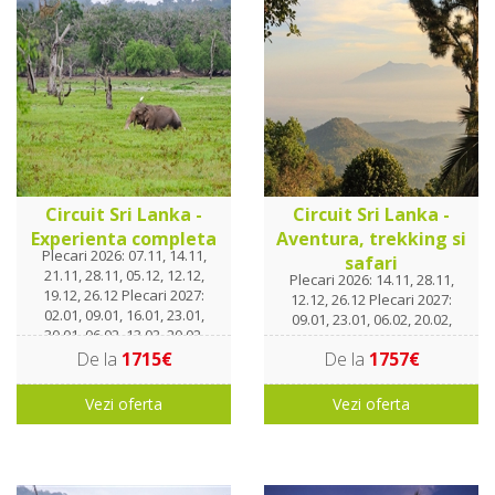
Circuit Sri Lanka -
Circuit Sri Lanka -
Experienta completa
Aventura, trekking si
Plecari 2026: 07.11, 14.11,
safari
21.11, 28.11, 05.12, 12.12,
Plecari 2026: 14.11, 28.11,
19.12, 26.12 Plecari 2027:
12.12, 26.12 Plecari 2027:
02.01, 09.01, 16.01, 23.01,
09.01, 23.01, 06.02, 20.02,
30.01. 06.02, 13.02, 20.02,
06.03, 20.03
27.02, 06.03, 13.03, 20.03
De la
1715€
De la
1757€
Vezi oferta
Vezi oferta