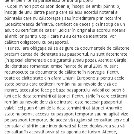
de a-i permite să părăsească teritoriul propriu;
• Copiii minori pot călători doar: a) însoțiți de ambii părinți b)
însoțiți de unul dintre părinți care să aibă acordul notarial al
părintelui care nu călătorește ( sau încredințare prin hotărâre
judecătorească definitivă, certificat de deces ); c) însoțiți de un
adult cu certificat de cazier judiciar în original și acordul notarial
al ambilor părinți. Copiii care nu au carte de identitate, vor
călători obligatoriu cu pașaportul.
• Turistul are obligația să se asigure că documentele de călătorie
precum cartea de identitate sau pașaportul, nu sunt deteriorate
(în special elementele de siguranță și/sau poza). Atenție: Cărțile
de identitate romanești emise înainte de anul 2009 nu sunt
recunoscute ca documente de călătorie în Norvegia. Pentru
toate celelalte state din afara Uniunii Europene și pentru acele
state pentru care cetățenii români nu au nevoie de viză de
intrare, accesul se face pe baza pașaportului valabil cel puțin 6
luni de la data terminării călătoriei. Pentru țările în care cetățenii
români au nevoie de viză de intrare, este necesar pașaportul
valabil cel puțin 6 luni de la data terminării călătoriei. Anumite
state nu permit accesul cu pașaport temporar sau nu aplică vize
pe pașaport temporar, de aceea vă rugăm să consultați serviciul
consular al țării în care intenționați să faceți deplasarea sau vă
consultați în această privință cu agenția de turism. Atenție,