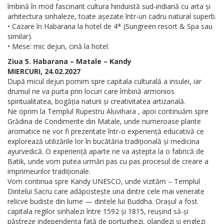
îmbină în mod fascinant cultura hinduistă sud-indiană cu arta și
arhitectura sinhaleze, toate așezate într-un cadru natural superb.
• Cazare în Habarana la hotel de 4* (Sungreen resort & Spa sau
similar).
• Mese: mic dejun, cină la hotel.
Ziua 5. Habarana – Matale – Kandy
MIERCURI, 24.02.2027
După micul dejun pornim spre capitala culturală a insulei, iar
drumul ne va purta prin locuri care îmbină armonios
spiritualitatea, bogăția naturii și creativitatea artizanală.
Ne oprim la Templul Rupestru Aluvihara , apoi continuăm spre
Grădina de Condimente din Matale, unde numeroase plante
aromatice ne vor fi prezentate într-o experiență educativă ce
explorează utilizările lor în bucătăria tradițională și medicina
ayurvedică. O experiență aparte ne va aștepta la o fabrică de
Batik, unde vom putea urmări pas cu pas procesul de creare a
imprimeurilor tradiționale.
Vom continua spre Kandy UNESCO, unde vizităm – Templul
Dintelui Sacru care adăpostește una dintre cele mai venerate
relicve budiste din lume — dintele lui Buddha. Orașul a fost
capitala regilor sinhalezi între 1592 și 1815, reușind să-și
păstreze independența față de portughezi, olandezi și englezi