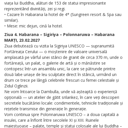
viața lui Buddha, alături de 153 de statui impresionante
reprezentând divinități, zei și regi.
• Cazare în Habarana la hotel de 4* (Sungreen resort & Spa sau
similar).
• Mese: mic dejun, cină la hotel.
Ziua 4. Habarana – Sigiriya – Polonnaruwa – Habarana
MARȚI, 23.02.2027
Ziua debutează cu vizita la Sigiriya UNESCO — supranumită
Fortăreața Cerului — o moștenire de valoare universală
amplasată pe vârful unei stânci de granit de circa 370 m, unde o
fortăreață, un palat, o galerie de artă și o mănăstire se
contopesc într-un ansamblu unic, la care se pătrunde printre
două labe uriașe de leu sculptate direct în stâncă, urmând un
drum ce trece pe lângă celebrele frescuri cu femei celestiale și
Zidul Oglinzii.
Ne vom întoarce la Dambulla, unde vă așteaptă o experiență
opțională — un atelier de gătit srilankez, în care veți descoperi
secretele bucătăriei locale: condimentele, tehnicile tradiționale și
rețetele transmise din generație în generație.
Vom continua spre Polonnaruwa UNESCO – a doua capitală a
insulei, care a înflorit între secolele XI și XIII. Ruinele
maiestuoase – palate, temple și statui colosale ale lui Buddha –