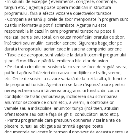
• În situații de excepție ( evenimente, congrese, conferințe,
târguri etc. ) agenția poate opera modificări în structura
programului, fără a afecta vizitarea obiectivelor turistice.
• Compania aeriană și orele de zbor menționate în program sunt
cu titlu informativ și pot fi schimbate. Agenția nu este
responsabilă în cazul în care programul turistic nu poate fi
realizat, parțial sau total, din cauza modificării orarului de zbor,
întârzierii sau anulării curselor aeriene. Siguranța bagajelor pe
durata transportului aerian cade în sarcina companiei aeriene.
• Taxele de aeroport sunt valabile la data întocmirii programului
și pot fi modificate până la emiterea biletelor de avion.
• Pe durata circuitelor, sosirea la cazare se face de regulă seara,
putând apărea întârzieri din cauza condițiilor de trafic, vreme,
etc. Orele de sosire la cazare variază de la o zi la alta, în funcție
de programul turistic. Agenția nu se face răspunzătoare pentru
nerespectarea sau întârzierea programului turistic din cauza
condițiilor de trafic (ambuteiaje, închiderea sau schimbarea
anumitor sectoare de drum etc.), a vremii, a controalelor
vamale sau a indisciplinei anumitor turiști (întârzieri, atitudini
ofensatoare sau ostile față de ghizi, conducătorii auto etc.).
• Pentru programele care presupun obținerea vizei înainte de
plecare, turiștii au obligația să trimită agenției toate
documentele solicitate în termenul prevăzut de aceasta pentru a