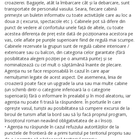
croazierei. Bagajele, atât la îmbarcare cât și la debarcare, sunt
transportate de personalul vasului. Seara, fiecare cabină
primește un buletin informativ cu toate activitățile care au loc a
doua zi ( excursii, spectacole etc ). Cabinele pot să difere din
punct de vedere al confortului unele față de altele, cu toate
acestea diferența de preț este dată de poziționarea acestora pe
vas, cele aflate pe punțile superioare fiind de regulă mai scumpe.
Cabinele rezervate la grupuri sunt de regulă cabine interioare /
exterioare sau cu balcon, din categoria celor garantate (fără
posibilitatea alegerii poziției pe o anumită punte) și se
nominalizează cu cel mult o săptămână înainte de plecare.
Agenția nu se face responsabilă în cazul în care apar
nemulțumiri legate de acest aspect. De asemenea, linia de
croazieră poate face un upgrade la una sau mai multe cabine
(un schimb dintr-o categorie inferioară la o categorie
superioară) fără o informare în prealabil și în mod aleatoriu, iar
agenția nu poate fi trasă la răspundere. În porturile în care
oprește vasul, turiștii au posibilitatea să cumpere excursii de la
biroul de turism aflat la bord sau să își facă propriul program,
însoțitorul roman neavând obligativitatea de a-i însoți.
• Agenția nu răspunde în cazul refuzului autorităților de la
punctele de frontieră de a primi turistul pe teritoriul propriu sau