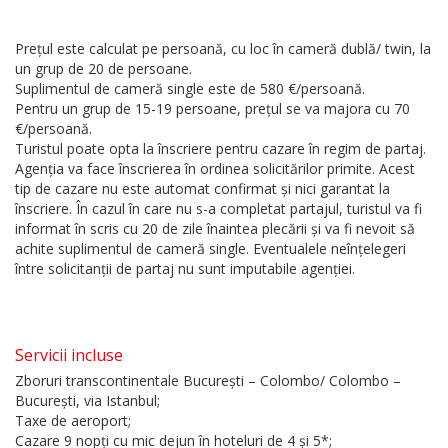
Prețul este calculat pe persoană, cu loc în cameră dublă/ twin, la
un grup de 20 de persoane.
Suplimentul de cameră single este de 580 €/persoană.
Pentru un grup de 15-19 persoane, prețul se va majora cu 70
€/persoană.
Turistul poate opta la înscriere pentru cazare în regim de partaj.
Agenția va face înscrierea în ordinea solicitărilor primite. Acest
tip de cazare nu este automat confirmat și nici garantat la
înscriere. În cazul în care nu s-a completat partajul, turistul va fi
informat în scris cu 20 de zile înaintea plecării și va fi nevoit să
achite suplimentul de cameră single. Eventualele neînțelegeri
între solicitanții de partaj nu sunt imputabile agenției.
Servicii incluse
Zboruri transcontinentale București – Colombo/ Colombo –
București, via Istanbul;
Taxe de aeroport;
Cazare 9 nopți cu mic dejun în hoteluri de 4 și 5*;