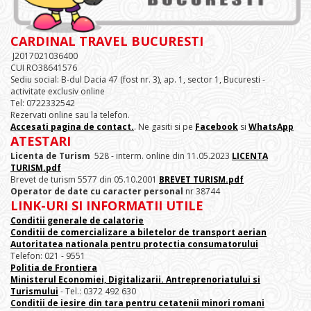
CARDINAL TRAVEL BUCURESTI
J2017021036400
CUI RO38641576
Sediu social: B-dul Dacia 47 (fost nr. 3), ap. 1, sector 1, Bucuresti -
activitate exclusiv online
Tel: 0722332542
Rezervati online sau la telefon.
Accesati pagina de contact.
. Ne gasiti si pe
Facebook
si
WhatsApp
ATESTARI
Licenta de Turism
528 - interm. online din 11.05.2023
LICENTA
TURISM.pdf
Brevet de turism 5577 din 05.10.2001
BREVET TURISM.pdf
Operator de date cu caracter personal
nr 38744
LINK-URI SI INFORMATII UTILE
Conditii generale de calatorie
Conditii de comercializare a biletelor de transport aerian
Autoritatea nationala pentru protectia consumatorului
Telefon: 021 - 9551
Politia de Frontiera
Ministerul Economiei, Digitalizarii. Antreprenoriatului
si
Turismului
- Tel.: 0372 492 630
Conditii de iesire din tara pentru cetatenii minori romani