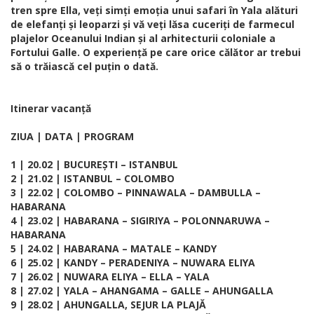
tren spre Ella, veți simți emoția unui safari în Yala alături
de elefanți și leoparzi și vă veți lăsa cuceriți de farmecul
plajelor Oceanului Indian și al arhitecturii coloniale a
Fortului Galle. O experiență pe care orice călător ar trebui
să o trăiască cel puțin o dată.
Itinerar vacanță
ZIUA | DATA | PROGRAM
1 | 20.02 | BUCUREȘTI – ISTANBUL
2 | 21.02 | ISTANBUL – COLOMBO
3 | 22.02 | COLOMBO – PINNAWALA – DAMBULLA –
HABARANA
4 | 23.02 | HABARANA – SIGIRIYA – POLONNARUWA –
HABARANA
5 | 24.02 | HABARANA – MATALE – KANDY
6 | 25.02 | KANDY – PERADENIYA – NUWARA ELIYA
7 | 26.02 | NUWARA ELIYA – ELLA – YALA
8 | 27.02 | YALA – AHANGAMA – GALLE – AHUNGALLA
9 | 28.02 | AHUNGALLA, SEJUR LA PLAJĂ