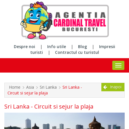
Despre noi
|
Info utile
|
Blog
|
Impresii
turisti
|
Contractul cu turistul
Inapoi
Home
Asia
Sri Lanka
Sri Lanka -
Circuit si sejur la plaja
Sri Lanka - Circuit si sejur la plaja