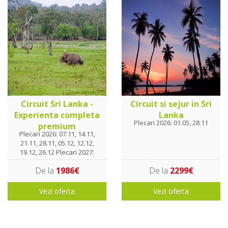
Circuit Sri Lanka -
Circuit si sejur in Sri
Experienta completa
Lanka
Plecari 2026: 01.05, 28.11
premium
Plecari 2026: 07.11, 14.11,
21.11, 28.11, 05.12, 12.12,
19.12, 26.12 Plecari 2027:
02.01, 09.01, 16.01, 23.01,
De la
1986€
De la
2299€
30.01. 06.02, 13.02, 20.02,
27.02, 06.03, 13.03, 20.03
Vezi oferta
Vezi oferta