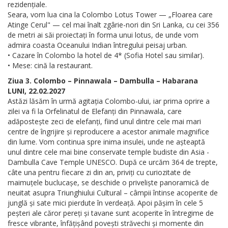
rezidențiale.
Seara, vom lua cina la Colombo Lotus Tower — „Floarea care
Atinge Cerul" — cel mai înalt zgârie-nori din Sri Lanka, cu cei 356
de metri ai săi proiectați în forma unui lotus, de unde vom
admira coasta Oceanului Indian întregului peisaj urban.
• Cazare în Colombo la hotel de 4* (Sofia Hotel sau similar).
• Mese: cină la restaurant.
Ziua 3. Colombo – Pinnawala – Dambulla – Habarana
LUNI, 22.02.2027
Astăzi lăsăm în urmă agitația Colombo-ului, iar prima oprire a
zilei va fi la Orfelinatul de Elefanți din Pinnawala, care
adăpostește zeci de elefanți, fiind unul dintre cele mai mari
centre de îngrijire și reproducere a acestor animale magnifice
din lume. Vom continua spre inima insulei, unde ne așteaptă
unul dintre cele mai bine conservate temple budiste din Asia -
Dambulla Cave Temple UNESCO. După ce urcăm 364 de trepte,
câte una pentru fiecare zi din an, priviți cu curiozitate de
maimuțele buclucașe, se deschide o priveliște panoramică de
neuitat asupra Triunghiului Cultural – câmpii întinse acoperite de
junglă și sate mici pierdute în verdeață. Apoi pășim în cele 5
peșteri ale căror pereți și tavane sunt acoperite în întregime de
fresce vibrante, înfățișând povești străvechi și momente din