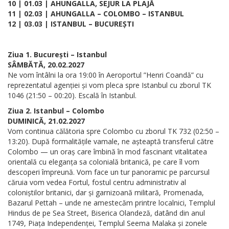
10 | 01.03 | AHUNGALLA, SEJUR LA PLAJĂ
11 | 02.03 | AHUNGALLA – COLOMBO – ISTANBUL
12 | 03.03 | ISTANBUL – BUCUREȘTI
Ziua 1. București – Istanbul
SÂMBĂTĂ, 20.02.2027
Ne vom întâlni la ora 19:00 în Aeroportul ”Henri Coandă” cu
reprezentatul agenției și vom pleca spre Istanbul cu zborul TK
1046 (21:50 – 00:20). Escală în Istanbul.
Ziua 2. Istanbul – Colombo
DUMINICĂ, 21.02.2027
Vom continua călătoria spre Colombo cu zborul TK 732 (02:50 –
13:20). După formalitățile vamale, ne așteaptă transferul către
Colombo — un oraș care îmbină în mod fascinant vitalitatea
orientală cu eleganța sa colonială britanică, pe care îl vom
descoperi împreună. Vom face un tur panoramic pe parcursul
căruia vom vedea Fortul, fostul centru administrativ al
coloniștilor britanici, dar și garnizoană militară, Promenada,
Bazarul Pettah – unde ne amestecăm printre localnici, Templul
Hindus de pe Sea Street, Biserica Olandeză, datând din anul
1749, Piața Independenței, Templul Seema Malaka și zonele