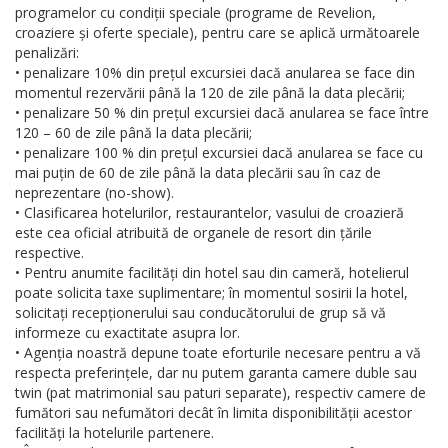
programelor cu condiții speciale (programe de Revelion,
croaziere și oferte speciale), pentru care se aplică următoarele
penalizări:
• penalizare 10% din prețul excursiei dacă anularea se face din
momentul rezervării până la 120 de zile până la data plecării;
• penalizare 50 % din prețul excursiei dacă anularea se face între
120 – 60 de zile până la data plecării;
• penalizare 100 % din prețul excursiei dacă anularea se face cu
mai puțin de 60 de zile până la data plecării sau în caz de
neprezentare (no-show).
• Clasificarea hotelurilor, restaurantelor, vasului de croazieră
este cea oficial atribuită de organele de resort din țările
respective.
• Pentru anumite facilități din hotel sau din cameră, hotelierul
poate solicita taxe suplimentare; în momentul sosirii la hotel,
solicitați recepționerului sau conducătorului de grup să vă
informeze cu exactitate asupra lor.
• Agenția noastră depune toate eforturile necesare pentru a vă
respecta preferințele, dar nu putem garanta camere duble sau
twin (pat matrimonial sau paturi separate), respectiv camere de
fumători sau nefumători decât în limita disponibilității acestor
facilități la hotelurile partenere.