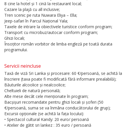
8 cine la hotel și 1 cină la restaurant local;
Cazare la plajă cu all inclusive;
Tren scenic pe ruta Nuwara Eliya – Ella;
Jeep-safari în Parcul Național Yala;
Taxele de intrare la obiectivele turistice conform program;
Transport cu microbuz/autocar conform program;
Ghizi locali;
Însoțitor român vorbitor de limba engleză pe toată durata
programului.
Servicii neincluse
Taxă de viză Sri Lanka și procesare: 60 €/persoană, se achită la
înscriere (taxa poate fi modificată fără informare prealabilă);
Băuturile alcoolice și nealcoolice;
Cheltuieli de natură personală;
Alte mese decât cele menționate în program;
Bacșișuri recomandate pentru ghizi locali și șoferi (50
€/persoană, suma se va înmâna conducătorului de grup);
Excursii opționale (se achită la fața locului):
• Spectacol cultural Kandy: 20 euro/ persoană
• Atelier de gătit sri lankez : 35 euro / persoană