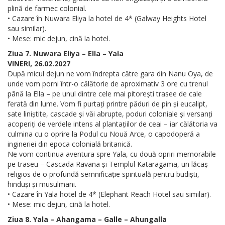
plină de farmec colonial.
• Cazare în Nuwara Eliya la hotel de 4* (Galway Heights Hotel
sau similar).
• Mese: mic dejun, cină la hotel.
Ziua 7. Nuwara Eliya – Ella – Yala
VINERI, 26.02.2027
După micul dejun ne vom îndrepta către gara din Nanu Oya, de
unde vom porni într-o călătorie de aproximativ 3 ore cu trenul
până la Ella – pe unul dintre cele mai pitorești trasee de cale
ferată din lume. Vom fi purtați printre păduri de pin și eucalipt,
sate liniștite, cascade și văi abrupte, poduri coloniale și versanți
acoperiți de verdele intens al plantațiilor de ceai – iar călătoria va
culmina cu o oprire la Podul cu Nouă Arce, o capodoperă a
ingineriei din epoca colonială britanică.
Ne vom continua aventura spre Yala, cu două opriri memorabile
pe traseu – Cascada Ravana și Templul Kataragama, un lăcaș
religios de o profundă semnificație spirituală pentru budiști,
hinduși și musulmani.
• Cazare în Yala hotel de 4* (Elephant Reach Hotel sau similar).
• Mese: mic dejun, cină la hotel.
Ziua 8. Yala – Ahangama – Galle – Ahungalla