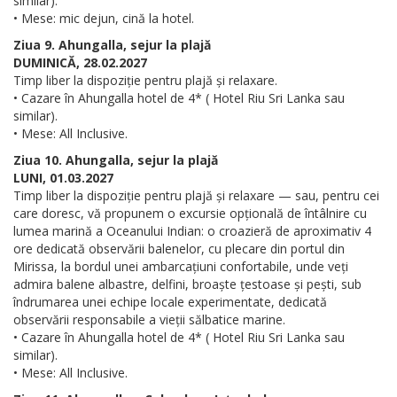
similar).
• Mese: mic dejun, cină la hotel.
Ziua 9. Ahungalla, sejur la plajă
DUMINICĂ, 28.02.2027
Timp liber la dispoziție pentru plajă și relaxare.
• Cazare în Ahungalla hotel de 4* ( Hotel Riu Sri Lanka sau
similar).
• Mese: All Inclusive.
Ziua 10. Ahungalla, sejur la plajă
LUNI, 01.03.2027
Timp liber la dispoziție pentru plajă și relaxare — sau, pentru cei
care doresc, vă propunem o excursie opțională de întâlnire cu
lumea marină a Oceanului Indian: o croazieră de aproximativ 4
ore dedicată observării balenelor, cu plecare din portul din
Mirissa, la bordul unei ambarcațiuni confortabile, unde veți
admira balene albastre, delfini, broaște țestoase și pești, sub
îndrumarea unei echipe locale experimentate, dedicată
observării responsabile a vieții sălbatice marine.
• Cazare în Ahungalla hotel de 4* ( Hotel Riu Sri Lanka sau
similar).
• Mese: All Inclusive.