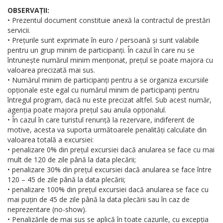
OBSERVAȚII:
• Prezentul document constituie anexă la contractul de prestări
servicii.
• Prețurile sunt exprimate în euro / persoană și sunt valabile
pentru un grup minim de participanți. În cazul în care nu se
întrunește numărul minim menționat, prețul se poate majora cu
valoarea precizată mai sus.
• Numărul minim de participanți pentru a se organiza excursiile
opționale este egal cu numărul minim de participanți pentru
întregul program, dacă nu este precizat altfel. Sub acest număr,
agenția poate majora prețul sau anula opționalul.
• În cazul în care turistul renunță la rezervare, indiferent de
motive, acesta va suporta următoarele penalități calculate din
valoarea totală a excursiei:
• penalizare 0% din prețul excursiei dacă anularea se face cu mai
mult de 120 de zile până la data plecării;
• penalizare 30% din prețul excursiei dacă anularea se face între
120 – 45 de zile până la data plecării;
• penalizare 100% din prețul excursiei dacă anularea se face cu
mai puțin de 45 de zile până la data plecării sau în caz de
neprezentare (no-show).
• Penalizările de mai sus se aplică în toate cazurile, cu excepția