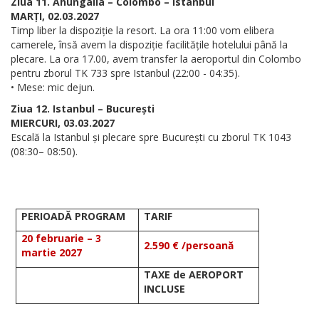
Ziua 11. Ahungalla – Colombo – Istanbul
MARȚI, 02.03.2027
Timp liber la dispoziție la resort. La ora 11:00 vom elibera
camerele, însă avem la dispoziție facilitățile hotelului până la
plecare. La ora 17.00, avem transfer la aeroportul din Colombo
pentru zborul TK 733 spre Istanbul (22:00 - 04:35).
• Mese: mic dejun.
Ziua 12. Istanbul – București
MIERCURI, 03.03.2027
Escală la Istanbul și plecare spre București cu zborul TK 1043
(08:30– 08:50).
PERIOADĂ PROGRAM
TARIF
20 februarie – 3
2.590 € /persoană
martie 2027
TAXE de AEROPORT
INCLUSE