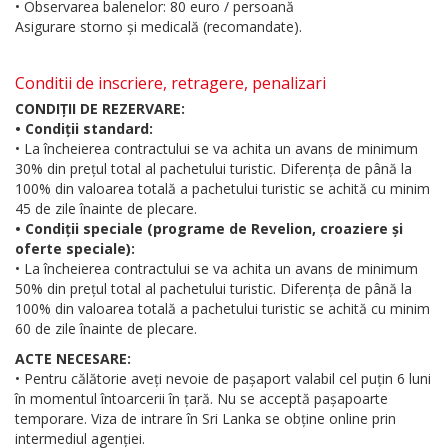
• Observarea balenelor: 80 euro / persoană
Asigurare storno și medicală (recomandate).
Conditii de inscriere, retragere, penalizari
CONDIȚII DE REZERVARE:
• Condiții standard:
• La încheierea contractului se va achita un avans de minimum
30% din prețul total al pachetului turistic. Diferența de până la
100% din valoarea totală a pachetului turistic se achită cu minim
45 de zile înainte de plecare.
• Condiții speciale (programe de Revelion, croaziere și
oferte speciale):
• La încheierea contractului se va achita un avans de minimum
50% din prețul total al pachetului turistic. Diferența de până la
100% din valoarea totală a pachetului turistic se achită cu minim
60 de zile înainte de plecare.
ACTE NECESARE:
• Pentru călătorie aveți nevoie de pașaport valabil cel puțin 6 luni
în momentul întoarcerii în țară. Nu se acceptă pașapoarte
temporare. Viza de intrare în Sri Lanka se obține online prin
intermediul agenției.