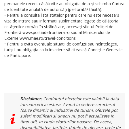
persoanele recent căsătorite au obligația de a-și schimba Cartea
de Identitate anulată de autorități (perforată/ tăiată).
• Pentru a consulta lista statelor pentru care nu este necesară
viza de intrare sau informații suplimentare legate de călătoria
cetățenilor români în străinătate, accesați site-ul Poliției de
Frontieră www.politiadefrontiera.ro sau al Ministerului de
Externe www.mae.ro/travel-conditions.
• Pentru a evita eventuale situații de confuzii sau neînțelegeri,
turiștii au obligația ca la înscriere să citească Condițiile Generale
de Participare.
Disclaimer:
Continutul ofertelor este valabil la data
introducerii acestora. Avand in vedere caracterul
foarte dinamic al industriei de turism, ofertele pot
suferi modificari si uneori nu pot fi actualizate in
timp util, in ciuda eforturilor noastre. De aceea,
disponibilitatea, tarifele, datele de plecare, orele de