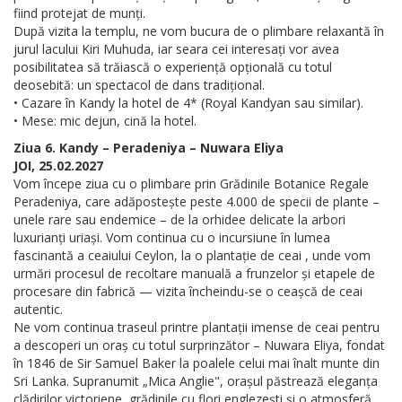
fiind protejat de munți.
După vizita la templu, ne vom bucura de o plimbare relaxantă în
jurul lacului Kiri Muhuda, iar seara cei interesați vor avea
posibilitatea să trăiască o experiență opțională cu totul
deosebită: un spectacol de dans tradițional.
• Cazare în Kandy la hotel de 4* (Royal Kandyan sau similar).
• Mese: mic dejun, cină la hotel.
Ziua 6. Kandy – Peradeniya – Nuwara Eliya
JOI, 25.02.2027
Vom începe ziua cu o plimbare prin Grădinile Botanice Regale
Peradeniya, care adăpostește peste 4.000 de specii de plante –
unele rare sau endemice – de la orhidee delicate la arbori
luxurianți uriași. Vom continua cu o incursiune în lumea
fascinantă a ceaiului Ceylon, la o plantație de ceai , unde vom
urmări procesul de recoltare manuală a frunzelor și etapele de
procesare din fabrică — vizita încheindu-se o ceașcă de ceai
autentic.
Ne vom continua traseul printre plantații imense de ceai pentru
a descoperi un oraș cu totul surprinzător – Nuwara Eliya, fondat
în 1846 de Sir Samuel Baker la poalele celui mai înalt munte din
Sri Lanka. Supranumit „Mica Anglie", orașul păstrează eleganța
clădirilor victoriene, grădinile cu flori englezești și o atmosferă