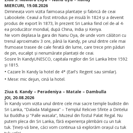
MIERCURI, 19.08.2026
Dimineața vom vizita faimoasa plantație și fabrică de ceai
Labookele. Ceaiul a fost introdus pe insulă în 1824 și a devenit
produs de export în 1873, în prezent Sri Lanka fiind cel de-al 4-
ea producător mondial, după China, India și Kenya.
Ne vom deplasa la gara din Nanu Oya, de unde vom călători cu
trenul aproximativ 3 ore, până la Kandy, pe unul dintre cele mai
frumoase trasee de cale ferată din lume, care trece prin păduri
de pin, eucalipt și nenumărate plantații de ceai.
Sosire în KandyUNESCO, capitala regilor din Sri Lanka între 1592
și 1815.
•
Cazare în Kandy la hotel de 4* (Earl's Regent sau similar).
•
Mese: mic dejun, cină la hotel.
Ziua 6. Kandy – Peradeniya – Matale – Dambulla
JOI, 20.08.2026
În Kandy vom vizita unul dintre cele mai sacre temple budiste din
Sri Lanka, “Dalada Maligawa” – Templul Relicvei Sfinte a Dintelui
lui Buddha și “Palle wasala“, Muzeul din fostul Palat Regal. Nu
putem pleca din Sri Lanka, fără experiența plimbării cu un tuk
tuk. Țineți-vă bine, căci vom continua să explorăm orașul cu tuk