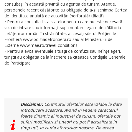
consultași în această privință cu agenția de turism. Atenție,
persoanele recent căsătorite au obligația de a-și schimba Cartea
de Identitate anulată de autorități (perforată/ tăiată).
• Pentru a consulta lista statelor pentru care nu este necesară
viza de intrare sau informații suplimentare legate de călătoria
cetățenilor români în străinătate, accesați site-ul Poliției de
Frontieră www.politiadefrontiera.ro sau al Ministerului de
Externe www.mae.ro/travel-conditions.
• Pentru a evita eventuale situații de confuzii sau neînțelegeri,
turiștii au obligația ca la înscriere să citească Condițiile Generale
de Participare;
Disclaimer:
Continutul ofertelor este valabil la data
introducerii acestora. Avand in vedere caracterul
foarte dinamic al industriei de turism, ofertele pot
suferi modificari si uneori nu pot fi actualizate in
timp util, in ciuda eforturilor noastre. De aceea,