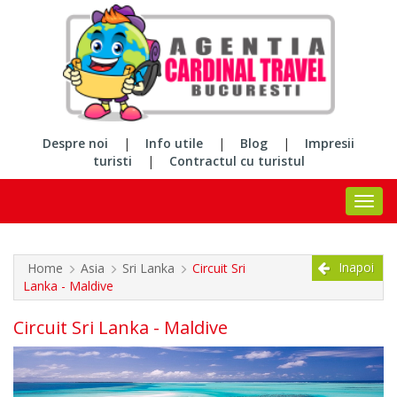
Despre noi
|
Info utile
|
Blog
|
Impresii
turisti
|
Contractul cu turistul
Inapoi
Home
Asia
Sri Lanka
Circuit Sri
Lanka - Maldive
Circuit Sri Lanka - Maldive