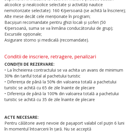
alcoolice și nealcoolice selectate și activități nautice
nemotorizate selectate): 160 €/persoană (se achită la înscriere);
Alte mese decât cele menționate în program;
Bacșișuri recomandate pentru ghizi locali și șoferi (50
€/persoană, suma se va înmâna conducătorului de grup);
Excursiile opționale;
Asigurare storno și medicală (recomandate).
Conditii de inscriere, retragere, penalizari
CONDIȚII DE REZERVARE:
• La încheierea contractului se va achita un avans de minimum
30% din tariful total al pachetului turistic
• Diferența de până la 50% din valoarea totală a pachetului
turistic se achită cu 65 de zile înainte de plecare
• Diferența de până la 100% din valoarea totală a pachetului
turistic se achită cu 35 de zile înainte de plecare
ACTE NECESARE:
Pentru călătorie aveți nevoie de pașaport valabil cel puțin 6 luni
în momentul întoarcerii în țară. Nu se acceptă