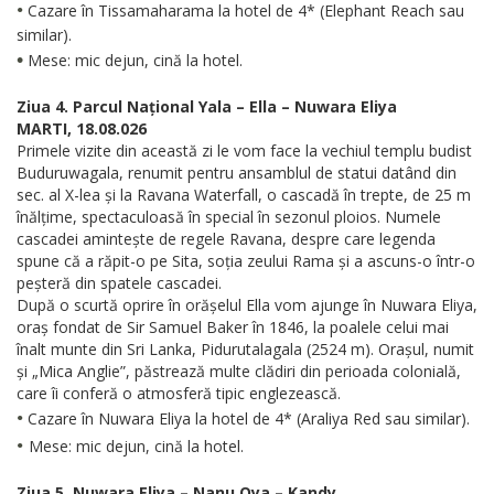
•
Cazare în Tissamaharama la hotel de 4* (Elephant Reach sau
similar).
•
Mese: mic dejun, cină la hotel.
Ziua 4. Parcul Național Yala – Ella – Nuwara Eliya
MARTI, 18.08.026
Primele vizite din această zi le vom face la vechiul templu budist
Buduruwagala, renumit pentru ansamblul de statui datând din
sec. al X-lea și la Ravana Waterfall, o cascadă în trepte, de 25 m
înălțime, spectaculoasă în special în sezonul ploios. Numele
cascadei amintește de regele Ravana, despre care legenda
spune că a răpit-o pe Sita, soția zeului Rama și a ascuns-o într-o
peșteră din spatele cascadei.
După o scurtă oprire în orășelul Ella vom ajunge în Nuwara Eliya,
oraș fondat de Sir Samuel Baker în 1846, la poalele celui mai
înalt munte din Sri Lanka, Pidurutalagala (2524 m). Orașul, numit
și „Mica Anglie”, păstrează multe clădiri din perioada colonială,
care îi conferă o atmosferă tipic englezească.
•
Cazare în Nuwara Eliya la hotel de 4* (Araliya Red sau similar).
•
Mese: mic dejun, cină la hotel.
Ziua 5. Nuwara Eliya – Nanu Oya – Kandy