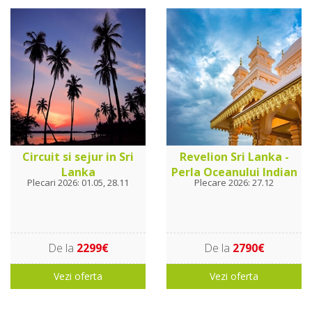
Circuit si sejur in Sri
Revelion Sri Lanka -
Lanka
Perla Oceanului Indian
Plecari 2026: 01.05, 28.11
Plecare 2026: 27.12
De la
2299€
De la
2790€
Vezi oferta
Vezi oferta