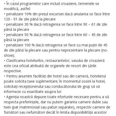
• În cazul programelor care includ croaziere, temenele se
modifică, astfel:
• penalizare 10% din prețul excursiei dacă anularea se face între
120 - 91 de zile până la plecare
• penalizare 30 % dacă retragerea se face între 90 – 61 de zile
până la plecare
• penalizare 50 % dacă retragerea se face între 60 – 45 de zile
până la plecare
• penalizare 100 % dacă retragerea se face cu mai puțin de 45
de zile până la plecare sau pentru neprezentare la plecare (no-
show).
• Clasificarea hotelurilor, restaurantelor, vasului de croazieră
este cea oficial atribuită de organele de resort din țările
respective.
• Pentru anumite facilități din hotel sau din cameră, hotelierul
poate solicita taxe suplimentare; în momentul sosirii la hotel,
solicitați recepționerului sau conducătorului de grup să vă
informeze cu exactitate asupra lor.
• Agenția noastră depune toate eforturile necesare pentru a vă
respecta preferințele, dar nu putem garanta camere duble sau
twin (pat matrimonial sau paturi separate), respectiv camere de
fumători sau nefumători decât în limita disponibilității acestor