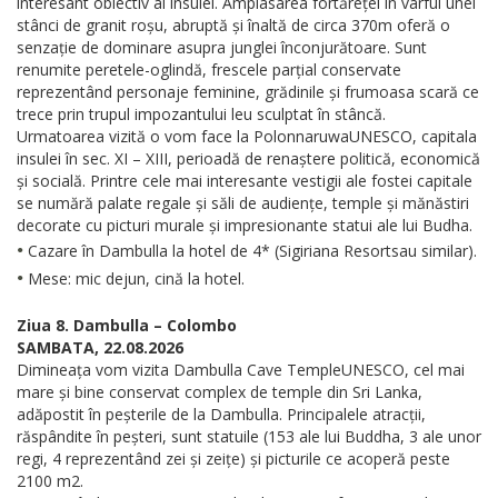
interesant obiectiv al insulei. Amplasarea fortăreței în vârful unei
stânci de granit roșu, abruptă și înaltă de circa 370m oferă o
senzație de dominare asupra junglei înconjurătoare. Sunt
renumite peretele-oglindă, frescele parțial conservate
reprezentând personaje feminine, grădinile și frumoasa scară ce
trece prin trupul impozantului leu sculptat în stâncă.
Urmatoarea vizită o vom face la PolonnaruwaUNESCO, capitala
insulei în sec. XI – XIII, perioadă de renaștere politică, economică
și socială. Printre cele mai interesante vestigii ale fostei capitale
se numără palate regale și săli de audiențe, temple și mănăstiri
decorate cu picturi murale și impresionante statui ale lui Budha.
•
Cazare în Dambulla la hotel de 4* (Sigiriana Resortsau similar).
•
Mese: mic dejun, cină la hotel.
Ziua 8. Dambulla – Colombo
SAMBATA, 22.08.2026
Dimineața vom vizita Dambulla Cave TempleUNESCO, cel mai
mare și bine conservat complex de temple din Sri Lanka,
adăpostit în peșterile de la Dambulla. Principalele atracții,
răspândite în peșteri, sunt statuile (153 ale lui Buddha, 3 ale unor
regi, 4 reprezentând zei și zeițe) și picturile ce acoperă peste
2100 m2.