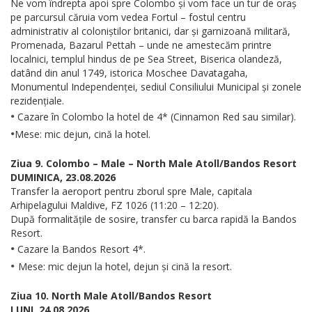
Ne vom îndrepta apoi spre Colombo și vom face un tur de oraș
pe parcursul căruia vom vedea Fortul – fostul centru
administrativ al coloniștilor britanici, dar și garnizoană militară,
Promenada, Bazarul Pettah – unde ne amestecăm printre
localnici, templul hindus de pe Sea Street, Biserica olandeză,
datând din anul 1749, istorica Moschee Davatagaha,
Monumentul Independenței, sediul Consiliului Municipal și zonele
rezidențiale.
•
Cazare în Colombo la hotel de 4* (Cinnamon Red sau similar).
•
Mese: mic dejun, cină la hotel.
Ziua 9. Colombo – Male – North Male Atoll/Bandos Resort
DUMINICA, 23.08.2026
Transfer la aeroport pentru zborul spre Male, capitala
Arhipelagului Maldive, FZ 1026 (11:20 – 12:20).
După formalitățile de sosire, transfer cu barca rapidă la Bandos
Resort.
•
Cazare la Bandos Resort 4*.
•
Mese: mic dejun la hotel, dejun și cină la resort.
Ziua 10. North Male Atoll/Bandos Resort
LUNI, 24.08.2026