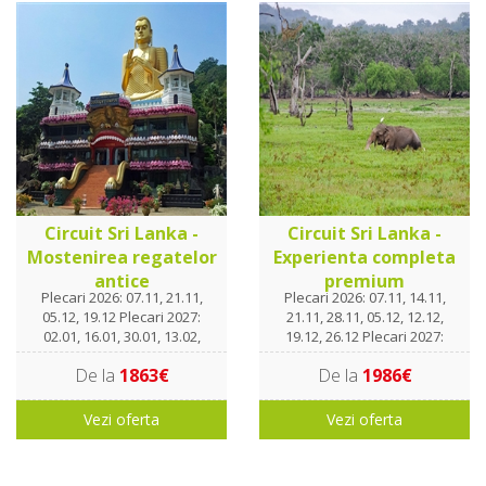
Circuit Sri Lanka -
Circuit Sri Lanka -
Mostenirea regatelor
Experienta completa
antice
premium
Plecari 2026: 07.11, 21.11,
Plecari 2026: 07.11, 14.11,
05.12, 19.12 Plecari 2027:
21.11, 28.11, 05.12, 12.12,
02.01, 16.01, 30.01, 13.02,
19.12, 26.12 Plecari 2027:
27.02, 13.03
02.01, 09.01, 16.01, 23.01,
De la
1863€
De la
1986€
30.01. 06.02, 13.02, 20.02,
27.02, 06.03, 13.03, 20.03
Vezi oferta
Vezi oferta