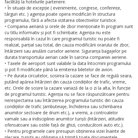
facilități la hotelurile partenere.
• În situații de excepție ( evenimente, congrese, conferințe,
târguri etc. ) agenția poate opera modificări în structura
programului, fără a afecta vizitarea obiectivelor turistice.
• Compania aeriană și orele de zbor menționate în program sunt
cu titlu informativ și pot fi schimbate. Agenția nu este
responsabilă în cazul în care programul turistic nu poate fi
realizat, parțial sau total, din cauza modificării orarului de zbor,
întârzierii sau anulării curselor aeriene. Siguranța bagajelor pe
durata transportului aerian cade în sarcina companiei aeriene.
• Taxele de aeroport sunt valabile la data întocmirii programului
și pot fi modificate până la emiterea biletelor de avion.
• Pe durata circuitelor, sosirea la cazare se face de regulă seara,
putând apărea întârzieri din cauza condițiilor de trafic, vreme,
etc. Orele de sosire la cazare variază de la o zi la alta, în funcție
de programul turistic. Agenția nu se face răspunzătoare pentru
nerespectarea sau întârzierea programului turistic din cauza
condițiilor de trafic (ambuteiaje, închiderea sau schimbarea
anumitor sectoare de drum etc.), a vremii, a controalelor
vamale sau a indisciplinei anumitor turiști (întârzieri, atitudini
ofensatoare sau ostile față de ghizi, conducătorii auto etc.).
• Pentru programele care presupun obținerea vizei înainte de
plecare, turiștii au obligația să trimită toate documentele