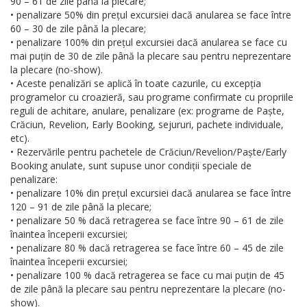
90 – 61 de zile până la plecare;
• penalizare 50% din prețul excursiei dacă anularea se face între
60 – 30 de zile până la plecare;
• penalizare 100% din prețul excursiei dacă anularea se face cu
mai puțin de 30 de zile până la plecare sau pentru neprezentare
la plecare (no-show).
• Aceste penalizări se aplică în toate cazurile, cu excepția
programelor cu croazieră, sau programe confirmate cu propriile
reguli de achitare, anulare, penalizare (ex: programe de Paște,
Crăciun, Revelion, Early Booking, sejururi, pachete individuale,
etc).
• Rezervările pentru pachetele de Crăciun/Revelion/Paște/Early
Booking anulate, sunt supuse unor condiții speciale de
penalizare:
• penalizare 10% din prețul excursiei dacă anularea se face între
120 – 91 de zile până la plecare;
• penalizare 50 % dacă retragerea se face între 90 – 61 de zile
înaintea începerii excursiei;
• penalizare 80 % dacă retragerea se face între 60 – 45 de zile
înaintea începerii excursiei;
• penalizare 100 % dacă retragerea se face cu mai puțin de 45
de zile până la plecare sau pentru neprezentare la plecare (no-
show).