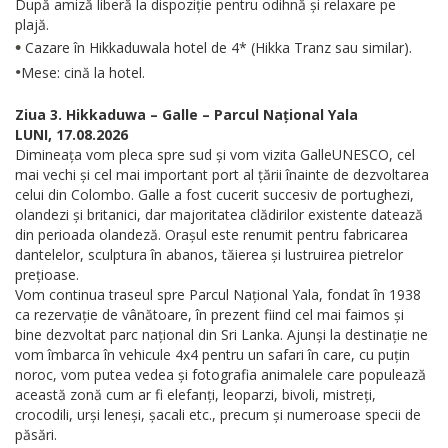
După amiză liberă la dispoziție pentru odihnă și relaxare pe
plajă.
•
Cazare în Hikkaduwala hotel de 4* (Hikka Tranz sau similar).
•
Mese: cină la hotel.
Ziua 3. Hikkaduwa – Galle – Parcul Național Yala
LUNI, 17.08.2026
Dimineața vom pleca spre sud și vom vizita GalleUNESCO, cel
mai vechi și cel mai important port al țării înainte de dezvoltarea
celui din Colombo. Galle a fost cucerit succesiv de portughezi,
olandezi și britanici, dar majoritatea clădirilor existente datează
din perioada olandeză. Orașul este renumit pentru fabricarea
dantelelor, sculptura în abanos, tăierea și lustruirea pietrelor
prețioase.
Vom continua traseul spre Parcul Național Yala, fondat în 1938
ca rezervație de vânătoare, în prezent fiind cel mai faimos și
bine dezvoltat parc național din Sri Lanka. Ajunși la destinație ne
vom îmbarca în vehicule 4x4 pentru un safari în care, cu puțin
noroc, vom putea vedea și fotografia animalele care populează
această zonă cum ar fi elefanți, leoparzi, bivoli, mistreți,
crocodili, urși leneși, șacali etc., precum și numeroase specii de
păsări.