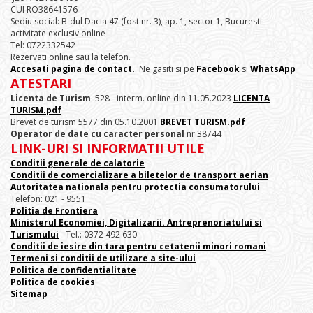
CUI RO38641576
Sediu social: B-dul Dacia 47 (fost nr. 3), ap. 1, sector 1, Bucuresti -
activitate exclusiv online
Tel: 0722332542
Rezervati online sau la telefon.
Accesati pagina de contact.
. Ne gasiti si pe
Facebook
si
WhatsApp
ATESTARI
Licenta de Turism
528 - interm. online din 11.05.2023
LICENTA
TURISM.pdf
Brevet de turism 5577 din 05.10.2001
BREVET TURISM.pdf
Operator de date cu caracter personal
nr 38744
LINK-URI SI INFORMATII UTILE
Conditii generale de calatorie
Conditii de comercializare a biletelor de transport aerian
Autoritatea nationala pentru protectia consumatorului
Telefon: 021 - 9551
Politia de Frontiera
Ministerul Economiei, Digitalizarii. Antreprenoriatului
si
Turismului
- Tel.: 0372 492 630
Conditii de iesire din tara pentru cetatenii minori romani
Termeni si conditii de utilizare a site-ului
Politica de confidentialitate
Politica de cookies
Sitemap