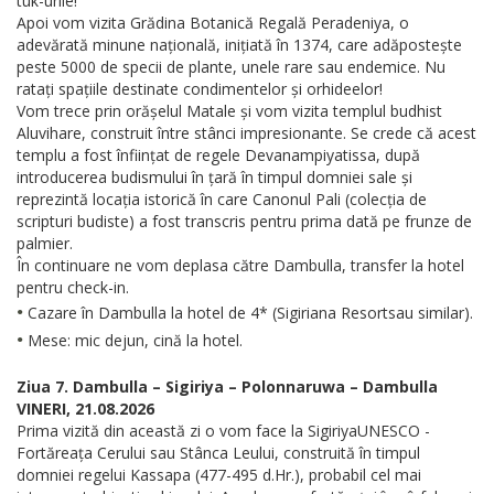
tuk-urile!
Apoi vom vizita Grădina Botanică Regală Peradeniya, o
adevărată minune națională, inițiată în 1374, care adăpostește
peste 5000 de specii de plante, unele rare sau endemice. Nu
ratați spațiile destinate condimentelor și orhideelor!
Vom trece prin orășelul Matale și vom vizita templul budhist
Aluvihare, construit între stânci impresionante. Se crede că acest
templu a fost înființat de regele Devanampiyatissa, după
introducerea budismului în țară în timpul domniei sale și
reprezintă locația istorică în care Canonul Pali (colecția de
scripturi budiste) a fost transcris pentru prima dată pe frunze de
palmier.
În continuare ne vom deplasa către Dambulla, transfer la hotel
pentru check-in.
•
Cazare în Dambulla la hotel de 4* (Sigiriana Resortsau similar).
•
Mese: mic dejun, cină la hotel.
Ziua 7. Dambulla – Sigiriya – Polonnaruwa – Dambulla
VINERI, 21.08.2026
Prima vizită din această zi o vom face la SigiriyaUNESCO -
Fortăreața Cerului sau Stânca Leului, construită în timpul
domniei regelui Kassapa (477-495 d.Hr.), probabil cel mai