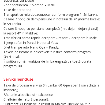
București, via Dubai;
Zbor continental Colombo – Male;
Taxe de aeroport;
Transport cu microbuz/autocar conform program în Sri Lanka;
Cazare 7 nopți cu demipensiune în hoteluri de 4* (norme locale)
în Sri Lanka;
Cazare 3 nopți cu pensiune completă (mic dejun, dejun și cină)
la resort 4* în Maldive;
Transfer cu barca rapidă aeroport – resort – aeroport în Male;
1 Jeep safari în Parcul Național Yala;
Bilet tren pe ruta Nanu Oya – Kandy;
Taxele de intrare la obiectivele turistice conform program;
Ghizi locali;
Însoțitor român vorbitor de limba engleză pe toată durata
programului.
Servicii neincluse
Taxa de procesare și viză Sri Lanka: 60 €/persoană (se achită la
înscriere);
Băuturile alcoolice și nealcoolice;
Cheltuieli de natură personală;
Supliment All Inclusive la resort în Maldive (include băuturi