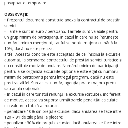
pașapoarte temporare.
OBSERVAȚII:
• Prezentul document constituie anexa la contractul de prestări
servicii.
• Tarifele sunt in euro / persoană. Tarifele sunt valabile pentru
un grup minim de participanți. În cazul în care nu se întrunește
numărul minim menționat, tariful se poate majora cu până la
10%, dacă nu este precizat
altfel. Această condiție este acceptată de cei înscriși la excursie
automat, la semnarea contractului de prestări servicii turistice și
nu constituie motiv de anulare. Numărul minim de participanți
pentru a se organiza excursiile opționale este egal cu numărul
minim de participanți pentru întregul program, dacă nu este
precizat altfel. Sub acest număr, agenția poate majora prețul
sau anula opționalul.
• În cazul în care turistul renunță la excursie (circuite), indiferent
de motive, acesta va suporta următoarele penalități calculate
din valoarea totală a excursiei:
• penalizare 10% din prețul excursiei dacă anularea se face între
120 – 91 de zile până la plecare;
• penalizare 30% din prețul excursiei dacă anularea se face între