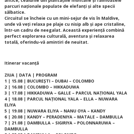
antice, ceaiurile din plantațiile montane și faimoasele
parcuri naționale populate de elefanți și alte specii
sălbatice.
Circuitul se încheie cu un mini-sejur de vis în Maldive,
unde vă veți relaxa pe plaje cu nisip alb și ape cristaline,
într-un cadru de neegalat. Această experiență combină
perfect explorarea culturală, aventura și relaxarea
totală, oferindu-vă amintiri de neuitat.
Itinerar vacanță
ZIUA | DATA | PROGRAM
1 | 15.08 | BUCUREȘTI – DUBAI – COLOMBO
2 | 16.08 | COLOMBO – HIKKADUWA
3 | 17.08 | HIKKADUWA – GALLE – PARCUL NAȚIONAL YALA
4 | 18.08 | PARCUL NAȚIONAL YALA – ELLA – NUWARA
ELIYA
5 | 19.08 | NUWARA ELIYA – NANU OYA – KANDY
6 | 20.08 | KANDY – PERADENIYA – MATALE – DAMBULLA
7 | 21.08 | DAMBULLA – SIGIRIYA – POLONNARUWA –
DAMBULLA