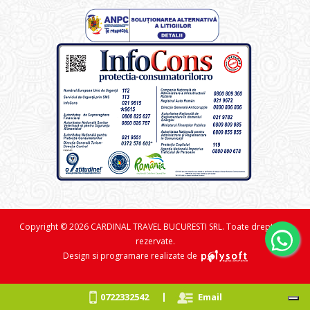
Copyright © 2026 CARDINAL TRAVEL BUCURESTI SRL. Toate drepturile
rezervate.
Design si programare realizate de
|
0722332542
Email