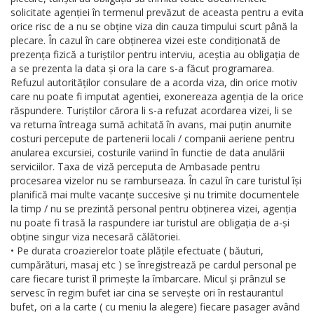
solicitate agenției în termenul prevăzut de aceasta pentru a evita
orice risc de a nu se obține viza din cauza timpului scurt până la
plecare. În cazul în care obținerea vizei este condiționată de
prezența fizică a turiștilor pentru interviu, aceștia au obligația de
a se prezenta la data și ora la care s-a făcut programarea.
Refuzul autorităților consulare de a acorda viza, din orice motiv
care nu poate fi imputat agentiei, exonereaza agenția de la orice
răspundere. Turiștilor cărora li s-a refuzat acordarea vizei, li se
va returna întreaga sumă achitată în avans, mai puțin anumite
costuri percepute de partenerii locali / companii aeriene pentru
anularea excursiei, costurile variind în functie de data anulării
serviciilor. Taxa de viză perceputa de Ambasade pentru
procesarea vizelor nu se ramburseaza. În cazul în care turistul își
planifică mai multe vacanțe succesive și nu trimite documentele
la timp / nu se prezintă personal pentru obținerea vizei, agenția
nu poate fi trasă la raspundere iar turistul are obligația de a-și
obține singur viza necesară călătoriei.
• Pe durata croazierelor toate plățile efectuate ( băuturi,
cumpărături, masaj etc ) se înregistrează pe cardul personal pe
care fiecare turist îl primește la îmbarcare. Micul și prânzul se
servesc în regim bufet iar cina se servește ori în restaurantul
bufet, ori a la carte ( cu meniu la alegere) fiecare pasager având