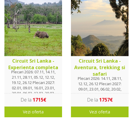
Circuit Sri Lanka -
Circuit Sri Lanka -
Experienta completa
Aventura, trekking si
Plecari 2026: 07.11, 14.11,
safari
21.11, 28.11, 05.12, 12.12,
Plecari 2026: 14.11, 28.11,
19.12, 26.12 Plecari 2027:
12.12, 26.12 Plecari 2027:
02.01, 09.01, 16.01, 23.01,
09.01, 23.01, 06.02, 20.02,
30.01. 06.02, 13.02, 20.02,
06.03, 20.03
27.02, 06.03, 13.03, 20.03
De la
1715€
De la
1757€
Vezi oferta
Vezi oferta