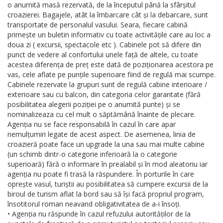
o anumită masă rezervată, de la începutul până la sfârșitul
croazierei. Bagajele, atât la îmbarcare cât și la debarcare, sunt
transportate de personalul vasului. Seara, fiecare cabină
primește un buletin informativ cu toate activitățile care au loc a
doua zi ( excursii, spectacole etc ). Cabinele pot să difere din
punct de vedere al confortului unele față de altele, cu toate
acestea diferența de preț este dată de poziționarea acestora pe
vas, cele aflate pe punțile superioare fiind de regulă mai scumpe.
Cabinele rezervate la grupuri sunt de regulă cabine interioare /
exterioare sau cu balcon, din categoria celor garantate (fără
posibilitatea alegerii poziției pe o anumită punte) și se
nominalizeaza cu cel mult o săptămână înainte de plecare.
Agenția nu se face responsabilă în cazul în care apar
nemulțumiri legate de acest aspect. De asemenea, linia de
croazieră poate face un upgrade la una sau mai multe cabine
(un schimb dintr-o categorie inferioară la o categorie
superioară) fără o informare în prealabil și în mod aleatoriu iar
agenția nu poate fi trasă la răspundere. În porturile în care
oprește vasul, turiștii au posibilitatea să cumpere excursii de la
biroul de turism aflat la bord sau să își facă propriul program,
însotitorul roman neavand obligativitatea de a-i însoți.
• Agenția nu răspunde în cazul refuzului autorităților de la