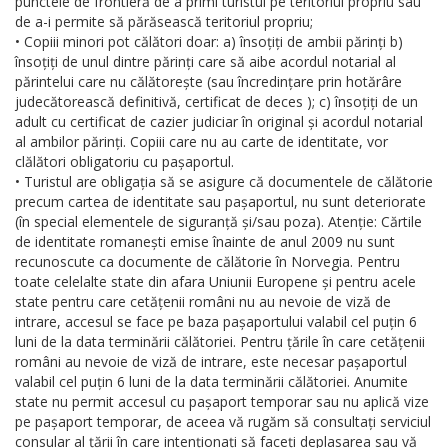
punctele de frontieră de a primi turistul pe teritoriul propriu sau
de a-i permite să părăsească teritoriul propriu;
• Copiii minori pot călători doar: a) însoțiți de ambii părinți b)
însoțiți de unul dintre părinți care să aibe acordul notarial al
părintelui care nu călătorește (sau încredințare prin hotărâre
judecătorească definitivă, certificat de deces ); c) însoțiți de un
adult cu certificat de cazier judiciar în original și acordul notarial
al ambilor părinți. Copiii care nu au carte de identitate, vor
clălători obligatoriu cu pașaportul.
• Turistul are obligația să se asigure că documentele de călătorie
precum cartea de identitate sau pașaportul, nu sunt deteriorate
(în special elementele de siguranță și/sau poza). Atenție: Cărtile
de identitate romanești emise înainte de anul 2009 nu sunt
recunoscute ca documente de călătorie în Norvegia. Pentru
toate celelalte state din afara Uniunii Europene și pentru acele
state pentru care cetățenii români nu au nevoie de viză de
intrare, accesul se face pe baza pașaportului valabil cel puțin 6
luni de la data terminării călătoriei. Pentru țările în care cetățenii
români au nevoie de viză de intrare, este necesar pașaportul
valabil cel puțin 6 luni de la data terminării călătoriei. Anumite
state nu permit accesul cu pașaport temporar sau nu aplică vize
pe pașaport temporar, de aceea vă rugăm să consultați serviciul
consular al țării în care intenționați să faceți deplasarea sau vă