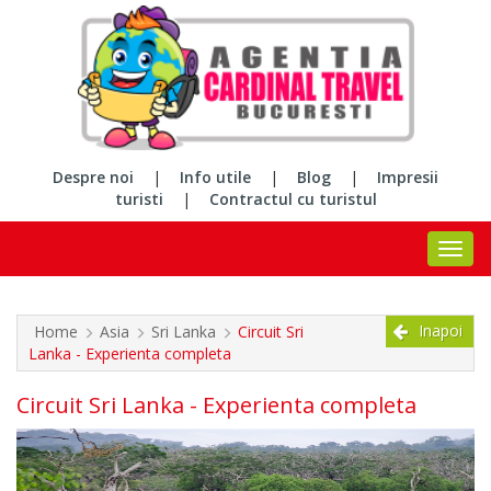
Despre noi
|
Info utile
|
Blog
|
Impresii
turisti
|
Contractul cu turistul
Inapoi
Home
Asia
Sri Lanka
Circuit Sri
Lanka - Experienta completa
Circuit Sri Lanka - Experienta completa