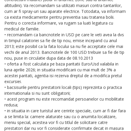
altitudini). Va recomandam sa utilizati masuri contra tantarilor,
cum ar fi spray-uri sau aparate electrice. Totodata, va informam
ca exista medicamente pentru preventia sau tratarea bolii.
Pentru o corecta informare, va rugam sa luati legatura cu
medicul de familie.
• recomandam ca bancnotele in USD pe care le veti avea la dvs
in timpul calatoriei sa fie de tip nou, emise incepand cu anul
2013; este posibil ca la fata locului sa nu fie acceptate cele mai
vechi de anul 2013. Bancnotele de 100 USD trebuie sa fie de tip
nou, puse in circulatie dupa data de 08.10.2013
• oferta a fost calculata pe baza paritatii Euro/Usd valabila in
luna aprilie 2026; in situatia modificarii cu mai mult de 3% a
acestei paritati, agentia isi rezerva dreptul de a modifica pretul
excursiei.
• bacsisurile pentru prestatorii locali (tips) reprezinta o practica
internationala si nu sunt obligatorii;
• acest program nu este recomandat persoanelor cu mobilitate
redusa;
• in situatia in care turistul are cerinte speciale, cum ar fi dar fara
a se limita la: camere alaturate sau cu o anumita localizare,
meniu special, acestea vor fi cu titlul de solicitare catre
prestatori dar nu vor fi considerate confirmate decat in masura