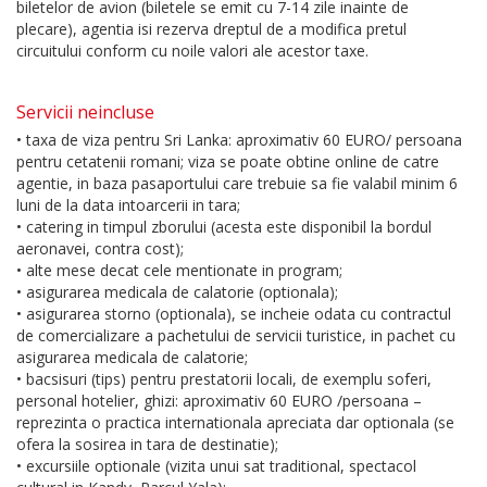
biletelor de avion (biletele se emit cu 7-14 zile inainte de
plecare), agentia isi rezerva dreptul de a modifica pretul
circuitului conform cu noile valori ale acestor taxe.
Servicii neincluse
• taxa de viza pentru Sri Lanka: aproximativ 60 EURO/ persoana
pentru cetatenii romani; viza se poate obtine online de catre
agentie, in baza pasaportului care trebuie sa fie valabil minim 6
luni de la data intoarcerii in tara;
• catering in timpul zborului (acesta este disponibil la bordul
aeronavei, contra cost);
• alte mese decat cele mentionate in program;
• asigurarea medicala de calatorie (optionala);
• asigurarea storno (optionala), se incheie odata cu contractul
de comercializare a pachetului de servicii turistice, in pachet cu
asigurarea medicala de calatorie;
• bacsisuri (tips) pentru prestatorii locali, de exemplu soferi,
personal hotelier, ghizi: aproximativ 60 EURO /persoana –
reprezinta o practica internationala apreciata dar optionala (se
ofera la sosirea in tara de destinatie);
• excursiile optionale (vizita unui sat traditional, spectacol