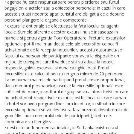
• agentia nu este raspunzatoare pentru pierderea sau furtul
bagajelor, a actelor sau a obiectelor personale; in cazul in care
aceste situatii nedorite apar, turistul are obligatia de a depune
personal plangere la organele competente;
• excursiile optionale se efectueaza la fata locului cu agentii
locale. Sumele aferente acestor excursii nu se incaseaza in
numele si pentru agentia Tour Operatoare. Preturile excursiilor
optionale pot fi mai mari decat cele ale excursiilor ce pot fi
achizitionate de la receptia hotelurilor, aceasta datorandu-se
faptului ca persoanele participante vor avea la dispozitie un
mijloc de transport care ii va duce si ii va aduce la hotelul
respectiv, ghidul excursiei si dupa caz ghid local. Pretul
excursiilor este calculat pentru un grup minim de 20 persoane.
La un numar mai mic de participanti pretul creste proportional;
daca numarul persoanelor inscrise la excursiile optionale este
suficient de mare, insotitorul de grup se va alatura turistilor care
au achizitionat respectivele excursii, astfel incat cei care raman
la hotel vor avea program liber fara insotitor; in situatia in care
excursia optionala se va desfasura fara prezenta insotitorului de
grup (din cauza numarului mic de participanti), limba de
comunicare va fi engleza;
• desi este un fenomen rar intalnit, in Sri Lanka exista riscul
contractarii malariei (doar in anumite zone sau la anumite