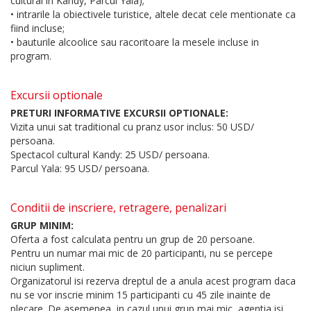
cultural in Kandy, Parcul Yala);
• intrarile la obiectivele turistice, altele decat cele mentionate ca
fiind incluse;
• bauturile alcoolice sau racoritoare la mesele incluse in
program.
Excursii optionale
PRETURI INFORMATIVE EXCURSII OPTIONALE:
Vizita unui sat traditional cu pranz usor inclus: 50 USD/
persoana.
Spectacol cultural Kandy: 25 USD/ persoana.
Parcul Yala: 95 USD/ persoana.
Conditii de inscriere, retragere, penalizari
GRUP MINIM:
Oferta a fost calculata pentru un grup de 20 persoane.
Pentru un numar mai mic de 20 participanti, nu se percepe
niciun supliment.
Organizatorul isi rezerva dreptul de a anula acest program daca
nu se vor inscrie minim 15 participanti cu 45 zile inainte de
plecare. De asemenea, in cazul unui grup mai mic, agentia isi