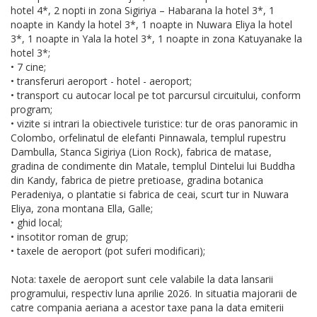
hotel 4*, 2 nopti in zona Sigiriya – Habarana la hotel 3*, 1
noapte in Kandy la hotel 3*, 1 noapte in Nuwara Eliya la hotel
3*, 1 noapte in Yala la hotel 3*, 1 noapte in zona Katuyanake la
hotel 3*;
• 7 cine;
• transferuri aeroport - hotel - aeroport;
• transport cu autocar local pe tot parcursul circuitului, conform
program;
• vizite si intrari la obiectivele turistice: tur de oras panoramic in
Colombo, orfelinatul de elefanti Pinnawala, templul rupestru
Dambulla, Stanca Sigiriya (Lion Rock), fabrica de matase,
gradina de condimente din Matale, templul Dintelui lui Buddha
din Kandy, fabrica de pietre pretioase, gradina botanica
Peradeniya, o plantatie si fabrica de ceai, scurt tur in Nuwara
Eliya, zona montana Ella, Galle;
• ghid local;
• insotitor roman de grup;
• taxele de aeroport (pot suferi modificari);
Nota: taxele de aeroport sunt cele valabile la data lansarii
programului, respectiv luna aprilie 2026. In situatia majorarii de
catre compania aeriana a acestor taxe pana la data emiterii