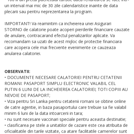
un interval mai mic de 30 zile calendaristice inainte de data
plecarii sau pentru neprezentarea la program.
IMPORTANT! Va reamintim ca incheierea unei Asigurari
STORNO de calatorie poate acoperi pierderile financiare cauzate
de anulare, contracarand efectul penalizarilor aplicate. Va
recomandam sa uzati de acest mijloc de protectie financiara
care acopera cele mai frecvente evenimente ce cauzeaza
anularea calatoriei.
OBSERVATII:
• DOCUMENTE NECESARE CALATORIEI PENTRU CETATENII
ROMANI: PASAPORT SIMPLU ELECTRONIC VALABIL CEL
PUTIN 6 LUNI DE LA INCHEIEREA CALATORIEI; TOTI COPIII AU
NEVOIE DE PASAPORT;
• Viza pentru Sri Lanka pentru cetatenii romani se obtine online
de catre agentie, in baza pasaportului care trebuie sa fie valabil
minim 6 luni de la data intoarcerii in tara;
• nu sunt necesare vaccinari speciale pentru aceasta destinatie;
• clasificarea pe stele a unitatilor de cazare este cea atribuita de
oficialitatile din tarile vizitate, ca atare facilitatile camerelor sunt