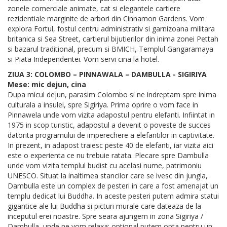
zonele comerciale animate, cat si elegantele cartiere
rezidentiale marginite de arbori din Cinnamon Gardens. Vom
explora Fortul, fostul centru administrativ si garnizoana militara
britanica si Sea Street, cartierul bijutierilor din inima zonei Pettah
si bazarul traditional, precum si BMICH, Templul Gangaramaya
si Piata Independentei. Vom servi cina la hotel.
ZIUA 3: COLOMBO – PINNAWALA – DAMBULLA - SIGIRIYA
Mese: mic dejun, cina
Dupa micul dejun, parasim Colombo si ne indreptam spre inima
culturala a insulei, spre Sigiriya. Prima oprire o vom face in
Pinnawela unde vom vizita adapostul pentru elefanti. Infiintat in
1975 in scop turistic, adapostul a devenit o poveste de succes
datorita programului de imperechere a elefantilor in captivitate.
In prezent, in adapost traiesc peste 40 de elefanti, iar vizita aici
este o experienta ce nu trebuie ratata. Plecare spre Dambulla
unde vom vizita templul budist cu acelasi nume, patrimoniu
UNESCO. Situat la inaltimea stancilor care se ivesc din jungla,
Dambulla este un complex de pesteri in care a fost amenajat un
templu dedicat lui Buddha. In aceste pesteri putem admira statui
gigantice ale lui Buddha si picturi murale care dateaza de la
inceputul erei noastre. Spre seara ajungem in zona Sigiriya /
Dambulla, unde ne vom relaxa; optional putem opta pentru un