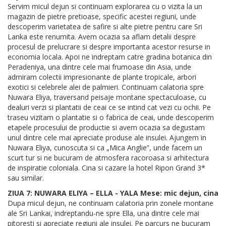
Servim micul dejun si continuam explorarea cu o vizita la un
magazin de pietre pretioase, specific acestei regiuni, unde
descoperim varietatea de safire si alte pietre pentru care Sri
Lanka este renumita. Avem ocazia sa aflam detalii despre
procesul de prelucrare si despre importanta acestor resurse in
economia locala. Apoi ne indreptam catre gradina botanica din
Peradeniya, una dintre cele mai frumoase din Asia, unde
admiram colectii impresionante de plante tropicale, arbori
exotici si celebrele alei de palmieri. Continuam calatoria spre
Nuwara Eliya, traversand peisaje montane spectaculoase, cu
dealuri verzi si plantatii de ceai ce se intind cat vezi cu ochii. Pe
traseu vizitam o plantatie si o fabrica de ceai, unde descoperim
etapele procesului de productie si avem ocazia sa degustam
unul dintre cele mai apreciate produse ale insulei. Ajungem in
Nuwara Eliya, cunoscuta si ca „Mica Anglie”, unde facem un
scurt tur si ne bucuram de atmosfera racoroasa si arhitectura
de inspiratie coloniala. Cina si cazare la hotel Ripon Grand 3*
sau similar.
ZIUA 7: NUWARA ELIYA – ELLA - YALA Mese: mic dejun, cina
Dupa micul dejun, ne continuam calatoria prin zonele montane
ale Sri Lankai, indreptandu-ne spre Ella, una dintre cele mai
pitoresti si apreciate regiuni ale insulei. Pe parcurs ne bucuram