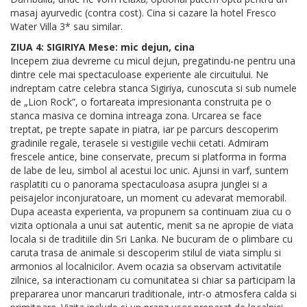
masaj ayurvedic (contra cost). Cina si cazare la hotel Fresco
Water Villa 3* sau similar.
ZIUA 4: SIGIRIYA Mese: mic dejun, cina
Incepem ziua devreme cu micul dejun, pregatindu-ne pentru una
dintre cele mai spectaculoase experiente ale circuitului. Ne
indreptam catre celebra stanca Sigiriya, cunoscuta si sub numele
de „Lion Rock”, o fortareata impresionanta construita pe o
stanca masiva ce domina intreaga zona. Urcarea se face
treptat, pe trepte sapate in piatra, iar pe parcurs descoperim
gradinile regale, terasele si vestigiile vechii cetati. Admiram
frescele antice, bine conservate, precum si platforma in forma
de labe de leu, simbol al acestui loc unic. Ajunsi in varf, suntem
rasplatiti cu o panorama spectaculoasa asupra junglei si a
peisajelor inconjuratoare, un moment cu adevarat memorabil.
Dupa aceasta experienta, va propunem sa continuam ziua cu o
vizita optionala a unui sat autentic, menit sa ne apropie de viata
locala si de traditiile din Sri Lanka. Ne bucuram de o plimbare cu
caruta trasa de animale si descoperim stilul de viata simplu si
armonios al localnicilor. Avem ocazia sa observam activitatile
zilnice, sa interactionam cu comunitatea si chiar sa participam la
prepararea unor mancaruri traditionale, intr-o atmosfera calda si