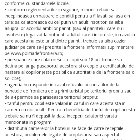
conforme cu standardele locale;
• conform reglementarilor in vigoare, minorii trebuie sa
indeplineasca urmatoarele conditii pentru a fi lasati sa iasa din
tara: sa calatoreasca cu cel putin un adult insotitor; sa aiba
asupra lor acordul ambilor parinti (sau al parintelui care nu-i
insoteste) legalizat la notariat; adultul care-i insoteste, in cazul in
care acesta nu este unul dintre parinti, trebuie sa aiba cazier
judiciar pe care sa-l prezinte la frontiera; informatii suplimentare
pe www.politiadefrontiera.ro;
• persoanele care calatoresc cu copii sub 18 ani trebuie sa
detina pe langa pasaportul acestora si o copie a certificatului de
nastere al copiilor (este posibil ca autoritatile de la frontiera sa o
solicite);
• agentia nu raspunde in cazul refuzului autoritatilor de la
punctele de frontiera de a primi turistul pe teritoriul propriu sau
de a-i permite sa paraseasca teritoriul propriu;
• tariful pentru copil este valabil in cazul in care acesta sta in
camera cu doi adulti. Pentru a beneficia de tariful de copil acesta
trebuie sa nu fi depasit la data inceperii calatoriei varsta
mentionata in program.
• distributia camerelor la hoteluri se face de catre receptiile
acestora; problemele legate de amplasarea sau aspectul