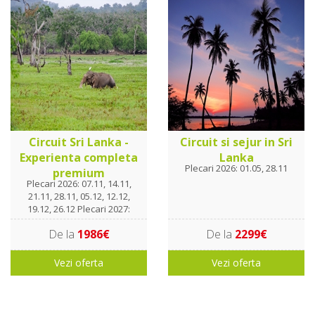
Circuit Sri Lanka -
Circuit si sejur in Sri
Experienta completa
Lanka
Plecari 2026: 01.05, 28.11
premium
Plecari 2026: 07.11, 14.11,
21.11, 28.11, 05.12, 12.12,
19.12, 26.12 Plecari 2027:
02.01, 09.01, 16.01, 23.01,
De la
1986€
De la
2299€
30.01. 06.02, 13.02, 20.02,
27.02, 06.03, 13.03, 20.03
Vezi oferta
Vezi oferta