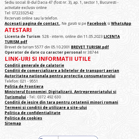
Sediu social: B-dul Dacia 47 (fost nr. 3), ap. 1, sector 1, Bucuresti -
activitate exclusiv online
Tel: 0722332542
Rezervati online sau la telefon.
Accesati pagina de contact.
. Ne gasiti si pe
Facebook
si
WhatsApp
ATESTARI
Licenta de Turism
528 - interm. online din 11.05.2023
LICENTA
TURISM.pdf
Brevet de turism 5577 din 05.10.2001
BREVET TURISM.pdf
Operator de date cu caracter personal
nr 38744
LINK-URI SI INFORMATII UTILE
Conditii generale de calatorie
Conditii de comercializare a biletelor de transport aerian
Autoritatea nationala pentru protectia consumatorului
Telefon: 021 - 9551
Politia de Frontiera
Ministerul Economiei, Digitalizarii. Antreprenoriatului
si
Turismului
- Tel.: 0372 492 630
Conditii de iesire din tara pentru cetatenii minori romani
Termeni si conditii de utilizare a site-ului
Politica de confidentialitate
Politica de cookies
Sitemap