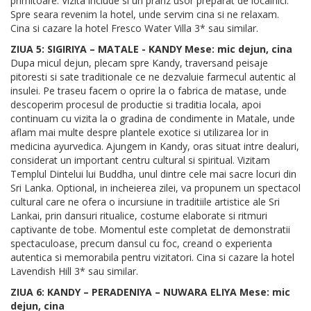
primitoare. Vizita include si un pranz usor preparat de localnici.
Spre seara revenim la hotel, unde servim cina si ne relaxam.
Cina si cazare la hotel Fresco Water Villa 3* sau similar.
ZIUA 5: SIGIRIYA – MATALE - KANDY Mese: mic dejun, cina
Dupa micul dejun, plecam spre Kandy, traversand peisaje
pitoresti si sate traditionale ce ne dezvaluie farmecul autentic al
insulei. Pe traseu facem o oprire la o fabrica de matase, unde
descoperim procesul de productie si traditia locala, apoi
continuam cu vizita la o gradina de condimente in Matale, unde
aflam mai multe despre plantele exotice si utilizarea lor in
medicina ayurvedica. Ajungem in Kandy, oras situat intre dealuri,
considerat un important centru cultural si spiritual. Vizitam
Templul Dintelui lui Buddha, unul dintre cele mai sacre locuri din
Sri Lanka. Optional, in incheierea zilei, va propunem un spectacol
cultural care ne ofera o incursiune in traditiile artistice ale Sri
Lankai, prin dansuri ritualice, costume elaborate si ritmuri
captivante de tobe. Momentul este completat de demonstratii
spectaculoase, precum dansul cu foc, creand o experienta
autentica si memorabila pentru vizitatori. Cina si cazare la hotel
Lavendish Hill 3* sau similar.
ZIUA 6: KANDY – PERADENIYA – NUWARA ELIYA Mese: mic
dejun, cina