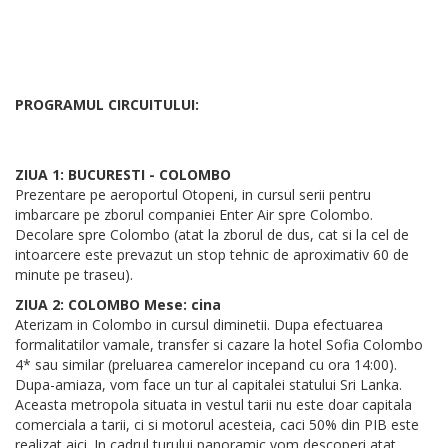
PROGRAMUL CIRCUITULUI:
ZIUA 1: BUCURESTI - COLOMBO
Prezentare pe aeroportul Otopeni, in cursul serii pentru
imbarcare pe zborul companiei Enter Air spre Colombo.
Decolare spre Colombo (atat la zborul de dus, cat si la cel de
intoarcere este prevazut un stop tehnic de aproximativ 60 de
minute pe traseu).
ZIUA 2: COLOMBO Mese: cina
Aterizam in Colombo in cursul diminetii. Dupa efectuarea
formalitatilor vamale, transfer si cazare la hotel Sofia Colombo
4* sau similar (preluarea camerelor incepand cu ora 14:00).
Dupa-amiaza, vom face un tur al capitalei statului Sri Lanka.
Aceasta metropola situata in vestul tarii nu este doar capitala
comerciala a tarii, ci si motorul acesteia, caci 50% din PIB este
realizat aici. In cadrul turului panoramic vom descoperi atat