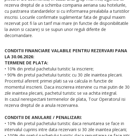
rezerva dreptul de a schimba compania aeriana sau hotelurile,
cu pastrarea standardelor si cu informarea prealabila a turistilor
inscrisi. Locurile confirmate suplimentar fata de grupul maxim
rezervat pot fi la un tarif mai mare (in functie de disponibilitatile
la avion si cazare) si se supun unor reguli diferite de
decomandare.
CONDITII FINANCIARE VALABILE PENTRU REZERVARI PANA
LA 30.06.2026:
TERMENE DE PLATA:
• 10% din pretul pachetului turistic la inscriere;
• 90% din pretul pachetului turistic cu 30 zile inaintea plecarii.
Procentul aferent primei plati sa va calcula in functie de
momentul inscrierii. Daca inscrierea intervine cu mai putin de 30
zile inaintea plecarii, pachetul turistic se va achita integral.
In cazul nerespectarii termenelor de plata, Tour Operatorul isi
rezerva dreptul de a anula rezervarea.
CONDITII DE ANULARE / PENALIZARI:
• 10% din pretul pachetului turistic daca renuntarea se face in
intervalul cuprins intre data rezervarii si 30 zile inaintea plecarii;
• 100% din pretul pachetului turistic daca renuntarea se face intr-