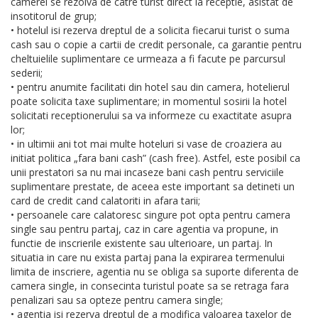
camerei se rezolva de catre turist direct la receptie, asistat de
insotitorul de grup;
• hotelul isi rezerva dreptul de a solicita fiecarui turist o suma
cash sau o copie a cartii de credit personale, ca garantie pentru
cheltuielile suplimentare ce urmeaza a fi facute pe parcursul
sederii;
• pentru anumite facilitati din hotel sau din camera, hotelierul
poate solicita taxe suplimentare; in momentul sosirii la hotel
solicitati receptionerului sa va informeze cu exactitate asupra
lor;
• in ultimii ani tot mai multe hoteluri si vase de croaziera au
initiat politica „fara bani cash” (cash free). Astfel, este posibil ca
unii prestatori sa nu mai incaseze bani cash pentru serviciile
suplimentare prestate, de aceea este important sa detineti un
card de credit cand calatoriti in afara tarii;
• persoanele care calatoresc singure pot opta pentru camera
single sau pentru partaj, caz in care agentia va propune, in
functie de inscrierile existente sau ulterioare, un partaj. In
situatia in care nu exista partaj pana la expirarea termenului
limita de inscriere, agentia nu se obliga sa suporte diferenta de
camera single, in consecinta turistul poate sa se retraga fara
penalizari sau sa opteze pentru camera single;
• agentia isi rezerva dreptul de a modifica valoarea taxelor de