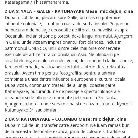
Kataragama / Thissamaharama.
ZIUA 8: YALA – GALLE - KATUNAYAKE Mese: mic dejun, cina
Dupa micul dejun, plecam spre Galle, un oras cu puternice
influente coloniale, situat pe coasta de sud a insulei. Pe parcurs
ne bucuram de peisaje deosebite de litoral, cu privelisti asupra
Oceanului Indian si zone pitoresti de-a lungul drumului. Ajungem
in Galle, unde vizitam impresionantul fort olandez, inclus in
patrimoniul UNESCO, unul dintre cele mai bine conservate
exemple de arhitectura coloniala din Asia. Ne plimbam pe
stradutele inguste ale centrului vechi, descoperind cladiri istorice,
farul emblematic, bastioanele fortului si atmosfera relaxata a
orasului. Avem timp pentru fotografii si pentru a admira
combinatia unica dintre influentele europene si cultura locala.
Dupa vizita, continuam traseul de-a lungul coastei catre
Katunayake, bucurandu-ne de peisajele spectaculoase ale
oceanului si de ultimele momente petrecute in Sri Lanka.
Ajungem la hotel, unde servim cina si ne cazam la hotel Kynrock
Katunayake 3* sau similar.
ZIUA 9: KATUNAYAKE – COLOMBO Mese: mic dejun, cina
Dupa micul dejun, transfer catre aeroport. Ne luam ramas bun
de la aceasta destinatie exotica, plina de culoare si traditie si
pornim spre casa, cu amintiri frumoase si experiente de neuitat.