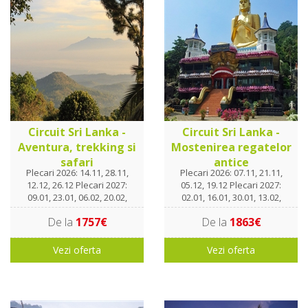
Circuit Sri Lanka -
Circuit Sri Lanka -
Aventura, trekking si
Mostenirea regatelor
safari
antice
Plecari 2026: 14.11, 28.11,
Plecari 2026: 07.11, 21.11,
12.12, 26.12 Plecari 2027:
05.12, 19.12 Plecari 2027:
09.01, 23.01, 06.02, 20.02,
02.01, 16.01, 30.01, 13.02,
06.03, 20.03
27.02, 13.03
De la
1757€
De la
1863€
Vezi oferta
Vezi oferta