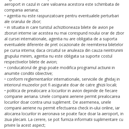
aeroport in cazul in care valoarea acestora este schimbata de
compania aeriana;
• agentia nu este raspunzatoare pentru eventualele perturbari
ale orarului de zbor;
• in situatia in care turistul achizitioneaza bilete de avion pe
zboruri interne iar acestea nu mai corespund noului orar de zbor
al cursei internationale, agentia nu are obligatia de a suporta
eventualele diferente de pret ocazionate de reemiterea biletelor
pe cursa interna; daca circuitul se anuleaza din cauza neintrunirii
grupului minim, agentia nu este obligata sa suporte costul
respectivelor bilete de avion;
• conducatorul de grup poate modifica programul actiunii in
anumite conditii obiective;
• conform reglementarilor internationale, serviciile de ghidaj in
interiorul muzeelor pot fi asigurate doar de catre ghizii locali;
• politica de prealocare a locurilor in avion depinde de fiecare
companie aeriana. Unele companii aeriene permit prealocarea
locurilor doar contra unui supliment. De asemenea, unele
companii aeriene nu permit efectuarea check in-ului online, iar
alocarea locurilor in aeronava se poate face doar la aeroport, in
ziua plecarii. La cerere, se pot furniza informatii suplimentare cu
privire la acest aspect;