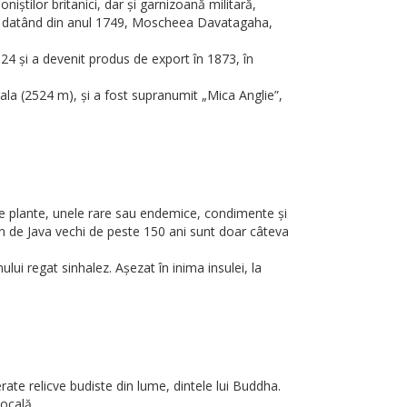
știlor britanici, dar și garnizoană militară,
ă, datând din anul 1749, Moscheea Davatagaha,
24 și a devenit produs de export în 1873, în
ala (2524 m), și a fost supranumit „Mica Anglie”,
e plante, unele rare sau endemice, condimente și
in de Java vechi de peste 150 ani sunt doar câteva
ui regat sinhalez. Așezat în inima insulei, la
ate relicve budiste din lume, dintele lui Buddha.
locală.