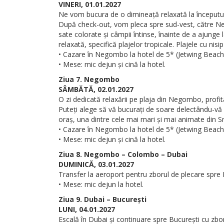
VINERI, 01.01.2027
Ne vom bucura de o dimineață relaxată la începutul
După check-out, vom pleca spre sud-vest, către Nego
sate colorate și câmpii întinse, înainte de a ajung
relaxată, specifică plajelor tropicale. Plajele cu nis
• Cazare în Negombo la hotel de 5* (Jetwing Beach 
• Mese: mic dejun și cină la hotel.
Ziua 7. Negombo
SÂMBĂTĂ, 02.01.2027
O zi dedicată relaxării pe plaja din Negombo, prof
Puteți alege să vă bucurați de soare delectându-vă c
oraș, una dintre cele mai mari și mai animate din Sr
• Cazare în Negombo la hotel de 5* (Jetwing Beach 
• Mese: mic dejun și cină la hotel.
Ziua 8. Negombo – Colombo – Dubai
DUMINICĂ, 03.01.2027
Transfer la aeroport pentru zborul de plecare spre 
• Mese: mic dejun la hotel.
Ziua 9. Dubai – București
LUNI, 04.01.2027
Escală în Dubai și continuare spre București cu zbo