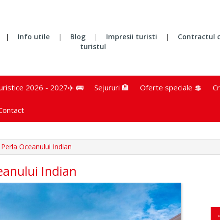
|
Info utile
|
Blog
|
Impresii turisti
|
Contractul 
turistul
turistice 2026 - 2027✈️ 🚌
Sejururi 🏨
Oferte speciale 💲
Cr
Contact
 Perla Oceanului Indian
eanului Indian