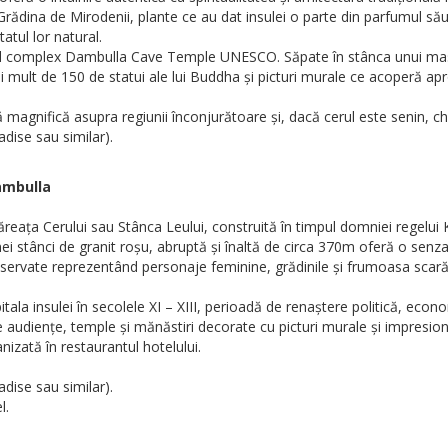
ădina de Mirodenii, plante ce au dat insulei o parte din parfumul său 
atul lor natural.
l complex Dambulla Cave Temple UNESCO. Săpate în stânca unui masiv 
 mult de 150 de statui ale lui Buddha și picturi murale ce acoperă apr
agnifică asupra regiunii înconjurătoare și, dacă cerul este senin, chia
dise sau similar).
ambulla
tăreața Cerului sau Stânca Leului, construită în timpul domniei regelui
 unei stânci de granit roșu, abruptă și înaltă de circa 370m oferă o sen
nservate reprezentând personaje feminine, grădinile și frumoasa scară c
 insulei în secolele XI – XIII, perioadă de renaștere politică, economi
de audiențe, temple și mănăstiri decorate cu picturi murale și impresion
nizată în restaurantul hotelului.
dise sau similar).
l.