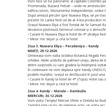
Vom face un tur panoramic al capitalei Colombo pe pa
Promenada, Bazarul Pettah – unde ne amestecăm pr
edificiu istoric, Monumentul Independenței, sediul Co
După amiază plecăm spre Nuwara Eliya, iar pe traseu
prezent Sri Lanka fiind cel de-al 4-lea producător m
Orașul Nuwara Eliya a fost fondat de Sir Samuel Bak
deoarece păstrează farmecul colonial și o atmosfer
• Cazare în Nuwara Eliya la hotel de 4* (Araliya Red 
• Mese: mic dejun și cină la hotel.
Ziua 3. Nuwara Eliya – Peradeniya – Kandy
MARȚI, 29.12.2026
Dimineața vom vizita Grădina Botanică Regală Pera
orhidee. Aleile umbrite de palmieri uriași, aleea d
dintre surprizele cu care gradina își întâmpină vizitat
În continuare ne vom deplasa spre Kandy UNESCO, unul
poalele munților, orașul se desfășoară în jurul unui 
• Cazare în Kandy la hotel de 4* (Topaz Hotel sau si
• Mese: mic dejun și cină la hotel.
Ziua 4. Kandy – Matale – Dambulla
MIERCURI, 30.12.2026
Vom vizita Templul Relicvei Sfinte a Dintelui lui Bu
Templul este un loc de pelerinaj activ, iar vizita aici