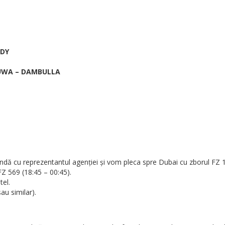
NDY
RUWA – DAMBULLA
ndă cu reprezentantul agenției și vom pleca spre Dubai cu zborul FZ 1
Z 569 (18:45 – 00:45).
tel.
au similar).