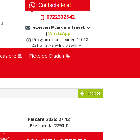
0722332542
cu
rezervari@cardinaltravel.ro
|
WhatsApp
Program: Luni - Vineri 10-18.
Activitate exclusiv online.
oaziere 🚢
Piete de Craciun 🎠
Inapoi
Plecare 2026: 27.12
Pret: de la 2790 €