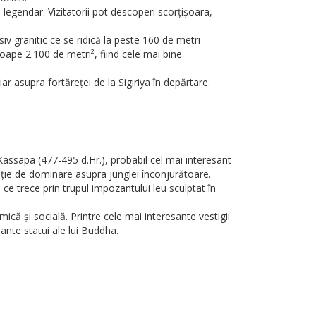
legendar. Vizitatorii pot descoperi scorțișoara,
granitic ce se ridică la peste 160 de metri
oape 2.100 de metri², fiind cele mai bine
r asupra fortăreței de la Sigiriya în depărtare.
 Kassapa (477-495 d.Hr.), probabil cel mai interesant
zație de dominare asupra junglei înconjurătoare.
e trece prin trupul impozantului leu sculptat în
că și socială. Printre cele mai interesante vestigii
ante statui ale lui Buddha.