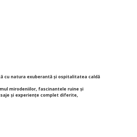
tă cu natura exuberantă și ospitalitatea caldă
umul mirodeniilor, fascinantele ruine și
isaje și experiențe complet diferite,