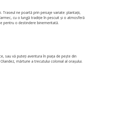
Traseul ne poartă prin peisaje variate: plantații,
armec, cu o lungă tradiție în pescuit și o atmosferă
buie pentru o destindere binemeritată.
ce, sau vă puteți aventura în piața de pește din
Olandez, mărturie a trecutului colonial al orașului.