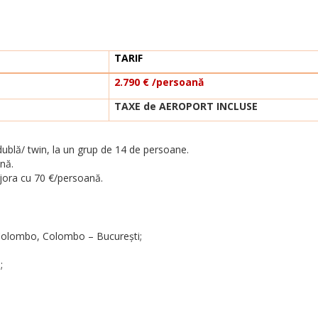
TARIF
2.790
€
/persoană
TAXE de AEROPORT INCLUSE
dublă/ twin, la un grup de 14 de persoane.
nă.
jora cu 70 €/persoană.
 Colombo, Colombo – București;
;