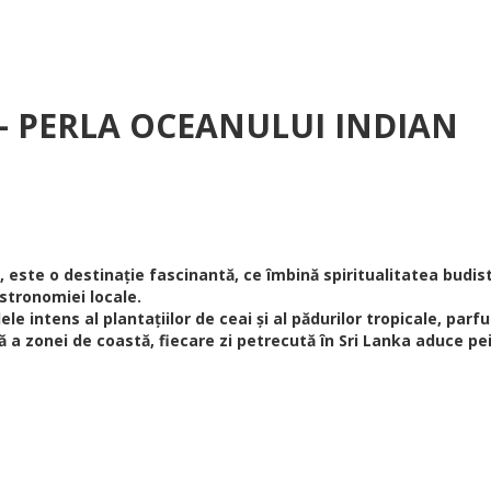
– PERLA OCEANULUI INDIAN
 este o destinație fascinantă, ce îmbină spiritualitatea budis
stronomiei locale.
le intens al plantațiilor de ceai și al pădurilor tropicale, parf
șă a zonei de coastă, fiecare zi petrecută în Sri Lanka aduce pe