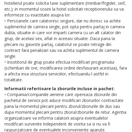
hotelierul poate solicita taxe suplimentare (minibar/frigider, seif,
etc.); in momentul sosirii la hotel solicitati receptionerului sa va
informeze cu exactitate asupra lor.
• Persoanele care calatoresc singure, dar nu doresc sa achite
suplimentul de camera single, pot opta pentru partaj in camera
dubla, situatie in care vor imparti camera cu un alt calator din
grup, de acelasi sex, aflat in aceeasi situatie. Daca pana la
plecare nu gaseste partaj, calatorul se poate retrage din
contract fara penalizari sau va achita suplimentul de camera
single.
• Insotitorul de grup poate efectua modificari programului
(schimbari de ore, modificarea ordinii desfasurarii acestuia), fara
a afecta insa structura serviciilor, efectuandu-l astfel in
totalitate.
Informatii referitoare la zborurile incluse in pachet:
• Compania/companiile aeriene care opereaza zborurile din
pachetul de servicii pot aduce modificari zborurilor contractate
pana la momentul plecarii pentru zborul/zborurile de dus sau
dupa momentul plecarii pentru zborul/zborurile de retur. Agentia
organizatoare va informa calatorii asupra eventualelor
modificari survenite independent de vointa sa si nu va fi
raspunzatoare de eventualele inconveniente aparute.