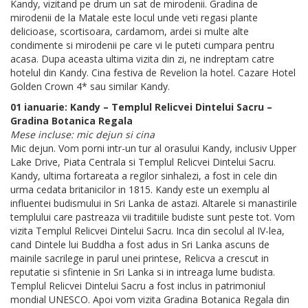
Kandy, vizitand pe drum un sat de mirodenii. Gradina de
mirodenii de la Matale este locul unde veti regasi plante
delicioase, scortisoara, cardamom, ardei si multe alte
condimente si mirodenii pe care vi le puteti cumpara pentru
acasa. Dupa aceasta ultima vizita din zi, ne indreptam catre
hotelul din Kandy. Cina festiva de Revelion la hotel. Cazare Hotel
Golden Crown 4* sau similar Kandy.
01 ianuarie: Kandy – Templul Relicvei Dintelui Sacru –
Gradina Botanica Regala
Mese incluse: mic dejun si cina
Mic dejun. Vom porni intr-un tur al orasului Kandy, inclusiv Upper
Lake Drive, Piata Centrala si Templul Relicvei Dintelui Sacru.
Kandy, ultima fortareata a regilor sinhalezi, a fost in cele din
urma cedata britanicilor in 1815. Kandy este un exemplu al
influentei budismului in Sri Lanka de astazi. Altarele si manastirile
templului care pastreaza vii traditiile budiste sunt peste tot. Vom
vizita Templul Relicvei Dintelui Sacru. Inca din secolul al IV-lea,
cand Dintele lui Buddha a fost adus in Sri Lanka ascuns de
mainile sacrilege in parul unei printese, Relicva a crescut in
reputatie si sfintenie in Sri Lanka si in intreaga lume budista.
Templul Relicvei Dintelui Sacru a fost inclus in patrimoniul
mondial UNESCO. Apoi vom vizita Gradina Botanica Regala din