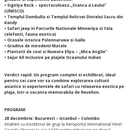
• Sigiriya Rock – spectaculoasa „Stanca a Leului”
(UNESCO)
• Templul Dambulla si Templul Relicvei Dintelui Sacru din
Kandy
• Safari jeep in Parcurile Nationale Minneriya si Yala
(elefanti, fauna exotica)
• Orasele istorice Polonnaruwa si Galle
• Gradina de mirodenii Matale
• Plantatii de ceai si Nuwara Eliya – „Mica Anglie”
• Sejur All Inclusive pe plajele Oceanului Indian
Verdict rapid: Un program complet si echilibrat, ideal
pentru cei care vor sa combine explorarea culturii
asiatice si experientele de safari cu relaxarea exotica pe
plaja, intr-o vacanta memorabila de Revelion.
PROGRAM:
28 decembrie: Bucuresti – Istanbul – Colombo
Intalnire cu insotitorul de grup la Aeroportul International Henri
Coanda Otopeni la ora 13:00 pentru imbarcare pe zborul