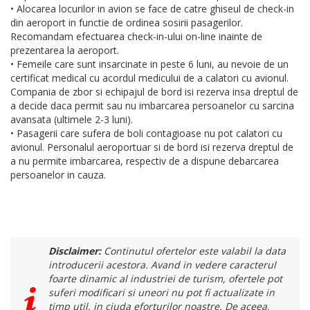
• Alocarea locurilor in avion se face de catre ghiseul de check-in
din aeroport in functie de ordinea sosirii pasagerilor.
Recomandam efectuarea check-in-ului on-line inainte de
prezentarea la aeroport.
• Femeile care sunt insarcinate in peste 6 luni, au nevoie de un
certificat medical cu acordul medicului de a calatori cu avionul.
Compania de zbor si echipajul de bord isi rezerva insa dreptul de
a decide daca permit sau nu imbarcarea persoanelor cu sarcina
avansata (ultimele 2-3 luni).
• Pasagerii care sufera de boli contagioase nu pot calatori cu
avionul. Personalul aeroportuar si de bord isi rezerva dreptul de
a nu permite imbarcarea, respectiv de a dispune debarcarea
persoanelor in cauza.
Disclaimer:
Continutul ofertelor este valabil la data
introducerii acestora. Avand in vedere caracterul
foarte dinamic al industriei de turism, ofertele pot
suferi modificari si uneori nu pot fi actualizate in
timp util, in ciuda eforturilor noastre. De aceea,