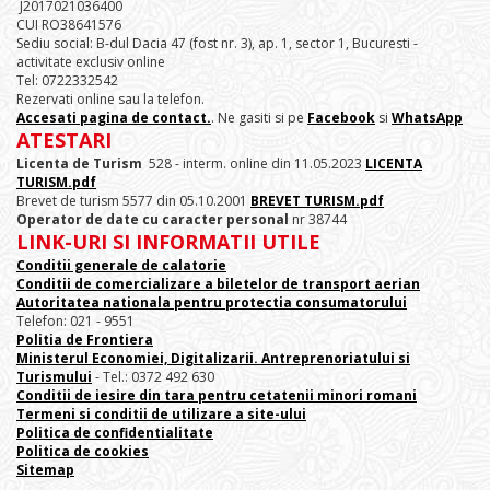
J2017021036400
CUI RO38641576
Sediu social: B-dul Dacia 47 (fost nr. 3), ap. 1, sector 1, Bucuresti -
activitate exclusiv online
Tel: 0722332542
Rezervati online sau la telefon.
Accesati pagina de contact.
. Ne gasiti si pe
Facebook
si
WhatsApp
ATESTARI
Licenta de Turism
528 - interm. online din 11.05.2023
LICENTA
TURISM.pdf
Brevet de turism 5577 din 05.10.2001
BREVET TURISM.pdf
Operator de date cu caracter personal
nr 38744
LINK-URI SI INFORMATII UTILE
Conditii generale de calatorie
Conditii de comercializare a biletelor de transport aerian
Autoritatea nationala pentru protectia consumatorului
Telefon: 021 - 9551
Politia de Frontiera
Ministerul Economiei, Digitalizarii. Antreprenoriatului
si
Turismului
- Tel.: 0372 492 630
Conditii de iesire din tara pentru cetatenii minori romani
Termeni si conditii de utilizare a site-ului
Politica de confidentialitate
Politica de cookies
Sitemap