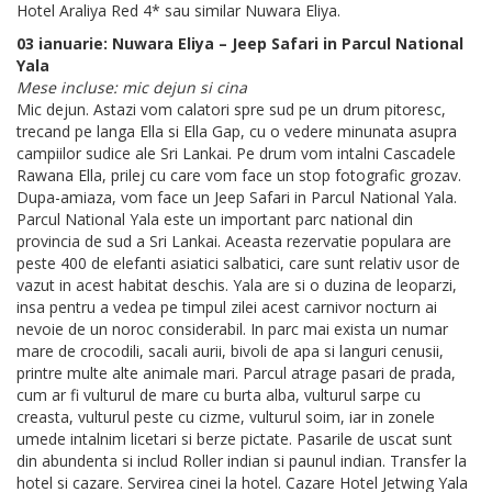
Hotel Araliya Red 4* sau similar Nuwara Eliya.
03 ianuarie: Nuwara Eliya – Jeep Safari in Parcul National
Yala
Mese incluse: mic dejun si cina
Mic dejun. Astazi vom calatori spre sud pe un drum pitoresc,
trecand pe langa Ella si Ella Gap, cu o vedere minunata asupra
campiilor sudice ale Sri Lankai. Pe drum vom intalni Cascadele
Rawana Ella, prilej cu care vom face un stop fotografic grozav.
Dupa-amiaza, vom face un Jeep Safari in Parcul National Yala.
Parcul National Yala este un important parc national din
provincia de sud a Sri Lankai. Aceasta rezervatie populara are
peste 400 de elefanti asiatici salbatici, care sunt relativ usor de
vazut in acest habitat deschis. Yala are si o duzina de leoparzi,
insa pentru a vedea pe timpul zilei acest carnivor nocturn ai
nevoie de un noroc considerabil. In parc mai exista un numar
mare de crocodili, sacali aurii, bivoli de apa si languri cenusii,
printre multe alte animale mari. Parcul atrage pasari de prada,
cum ar fi vulturul de mare cu burta alba, vulturul sarpe cu
creasta, vulturul peste cu cizme, vulturul soim, iar in zonele
umede intalnim licetari si berze pictate. Pasarile de uscat sunt
din abundenta si includ Roller indian si paunul indian. Transfer la
hotel si cazare. Servirea cinei la hotel. Cazare Hotel Jetwing Yala