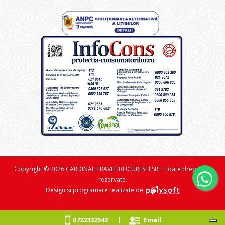
Copyright © 2026 CARDINAL TRAVEL BUCURESTI SRL. Toate drepturile
rezervate.
Design si programare realizate de
|
0722332542
Email