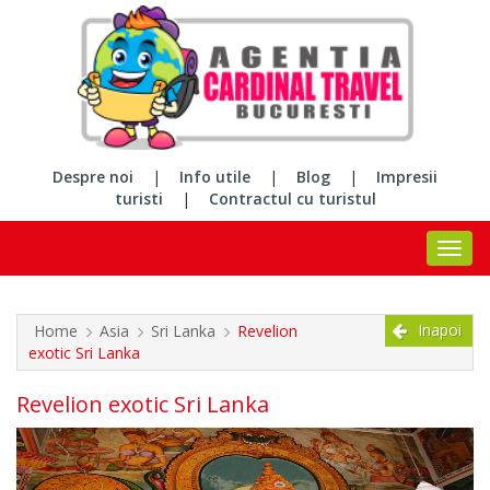
Despre noi
|
Info utile
|
Blog
|
Impresii
turisti
|
Contractul cu turistul
Inapoi
Home
Asia
Sri Lanka
Revelion
exotic Sri Lanka
Revelion exotic Sri Lanka