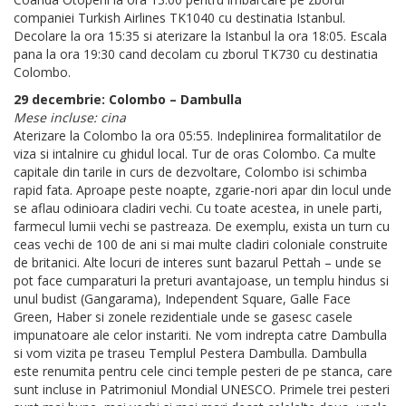
companiei Turkish Airlines TK1040 cu destinatia Istanbul.
Decolare la ora 15:35 si aterizare la Istanbul la ora 18:05. Escala
pana la ora 19:30 cand decolam cu zborul TK730 cu destinatia
Colombo.
29 decembrie: Colombo – Dambulla
Mese incluse: cina
Aterizare la Colombo la ora 05:55. Indeplinirea formalitatilor de
viza si intalnire cu ghidul local. Tur de oras Colombo. Ca multe
capitale din tarile in curs de dezvoltare, Colombo isi schimba
rapid fata. Aproape peste noapte, zgarie-nori apar din locul unde
se aflau odinioara cladiri vechi. Cu toate acestea, in unele parti,
farmecul lumii vechi se pastreaza. De exemplu, exista un turn cu
ceas vechi de 100 de ani si mai multe cladiri coloniale construite
de britanici. Alte locuri de interes sunt bazarul Pettah – unde se
pot face cumparaturi la preturi avantajoase, un templu hindus si
unul budist (Gangarama), Independent Square, Galle Face
Green, Haber si zonele rezidentiale unde se gasesc casele
impunatoare ale celor instariti. Ne vom indrepta catre Dambulla
si vom vizita pe traseu Templul Pestera Dambulla. Dambulla
este renumita pentru cele cinci temple pesteri de pe stanca, care
sunt incluse in Patrimoniul Mondial UNESCO. Primele trei pesteri