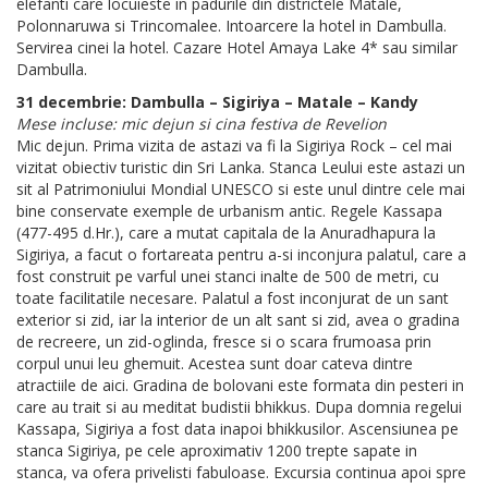
elefanti care locuieste in padurile din districtele Matale,
Polonnaruwa si Trincomalee. Intoarcere la hotel in Dambulla.
Servirea cinei la hotel. Cazare Hotel Amaya Lake 4* sau similar
Dambulla.
31 decembrie: Dambulla – Sigiriya – Matale – Kandy
Mese incluse: mic dejun si cina festiva de Revelion
Mic dejun. Prima vizita de astazi va fi la Sigiriya Rock – cel mai
vizitat obiectiv turistic din Sri Lanka. Stanca Leului este astazi un
sit al Patrimoniului Mondial UNESCO si este unul dintre cele mai
bine conservate exemple de urbanism antic. Regele Kassapa
(477-495 d.Hr.), care a mutat capitala de la Anuradhapura la
Sigiriya, a facut o fortareata pentru a-si inconjura palatul, care a
fost construit pe varful unei stanci inalte de 500 de metri, cu
toate facilitatile necesare. Palatul a fost inconjurat de un sant
exterior si zid, iar la interior de un alt sant si zid, avea o gradina
de recreere, un zid-oglinda, fresce si o scara frumoasa prin
corpul unui leu ghemuit. Acestea sunt doar cateva dintre
atractiile de aici. Gradina de bolovani este formata din pesteri in
care au trait si au meditat budistii bhikkus. Dupa domnia regelui
Kassapa, Sigiriya a fost data inapoi bhikkusilor. Ascensiunea pe
stanca Sigiriya, pe cele aproximativ 1200 trepte sapate in
stanca, va ofera privelisti fabuloase. Excursia continua apoi spre