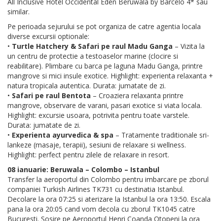
All Inclusive Hotel Occidental Eden Beruwala by Barcelo 4* sau
similar.
Pe perioada sejurului se pot organiza de catre agentia locala
diverse excursii optionale:
•
Turtle Hatchery & Safari pe raul Madu Ganga
– Vizita la
un centru de protectie a testoaselor marine (clocire si
reabilitare). Plimbare cu barca pe laguna Madu Ganga, printre
mangrove si mici insule exotice. Highlight: experienta relaxanta +
natura tropicala autentica. Durata: jumatate de zi.
•
Safari pe raul Bentota
– Croaziera relaxanta printre
mangrove, observare de varani, pasari exotice si viata locala.
Highlight: excursie usoara, potrivita pentru toate varstele.
Durata: jumatate de zi.
•
Experienta ayurvedica & spa
– Tratamente traditionale sri-
lankeze (masaje, terapii), sesiuni de relaxare si wellness.
Highlight: perfect pentru zilele de relaxare in resort.
08 ianuarie: Beruwala – Colombo – Istanbul
Transfer la aeroportul din Colombo pentru imbarcare pe zborul
companiei Turkish Airlines TK731 cu destinatia Istanbul.
Decolare la ora 07:25 si aterizare la Istanbul la ora 13:50. Escala
pana la ora 20:05 cand vom decola cu zborul TK1045 catre
Bucuresti. Sosire pe Aeroportul Henri Coanda Otopeni la ora