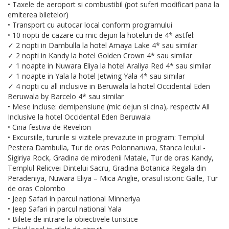
• Taxele de aeroport si combustibil (pot suferi modificari pana la
emiterea biletelor)
• Transport cu autocar local conform programului
• 10 nopti de cazare cu mic dejun la hoteluri de 4* astfel:
✓ 2 nopti in Dambulla la hotel Amaya Lake 4* sau similar
✓ 2 nopti in Kandy la hotel Golden Crown 4* sau similar
✓ 1 noapte in Nuwara Eliya la hotel Araliya Red 4* sau similar
✓ 1 noapte in Yala la hotel Jetwing Yala 4* sau similar
✓ 4 nopti cu all inclusive in Beruwala la hotel Occidental Eden
Beruwala by Barcelo 4* sau similar
• Mese incluse: demipensiune (mic dejun si cina), respectiv All
Inclusive la hotel Occidental Eden Beruwala
• Cina festiva de Revelion
• Excursiile, tururile si vizitele prevazute in program: Templul
Pestera Dambulla, Tur de oras Polonnaruwa, Stanca leului -
Sigiriya Rock, Gradina de mirodenii Matale, Tur de oras Kandy,
Templul Relicvei Dintelui Sacru, Gradina Botanica Regala din
Peradeniya, Nuwara Eliya – Mica Anglie, orasul istoric Galle, Tur
de oras Colombo
• Jeep Safari in parcul national Minneriya
• Jeep Safari in parcul national Yala
• Bilete de intrare la obiectivele turistice