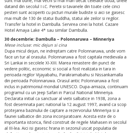
sunt mai bune, mai vechi si mai mari decat celelalte doua, unele
datand din secolul I i.C. Peretii si tavanele din toate cele cinci
pesteri sunt acoperiti cu picturi murale budiste si aici se gasesc
mai mult de 130 de statui Buddha, statui ale zeilor si regilor.
Transfer la hotel in Dambulla. Servirea cinei la hotel. Cazare
Hotel Amaya Lake 4* sau similar Dambulla.
30 decembrie: Dambulla – Polonnaruwa – Minneriya
Mese incluse: mic dejun si cina
Dupa micul dejun, ne indreptam catre Polonnaruwa, unde vom
face un tur al orasului. Polonnaruwa a fost capitala medievala a
Sri Lankai in secolele XI-XIII. Marea renastere din punct de
vedere politic, economic si social a fost realizata in tara in
perioada regilor Vijayabahu, Parakramabahu si Nissankamalla
din perioada Polonnaruwa. Orasul antic Polonnaruwa a fost
inclus in patrimoniul mondial UNESCO. Dupa-amiaza, continuam
programul cu un Jeep Safari in Parcul National Minneriya.
Declarata initial ca sanctuar al vietii salbatice in 1938, zona a
fost desemnata parc national la 12 august 1997, avand ca scop
protejarea bazinului de captare a rezervorului Minneriya si a
faunei salbatice din zona inconjuratoare. Acesta este de o
importanta istorica, fiind construit de regele Mahasen in secolul
al III-lea. Aici isi gasesc hrana in sezonul uscat populatia de