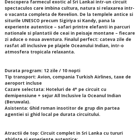
Descopera farmecul exotic al Sri Lankai intr-un circuit
spectaculos care imbina cultura, natura si relaxarea intr-
o vacanta completa de Revelion. De la templele antice si
siturile UNESCO precum Sigiriya si Kandy, pana la
experiente autentice – safari printre elefanti in parcuri
nationale si plantatii de ceai in peisaje montane – fiecare
zi aduce o noua aventura. Finalul perfect: cateva zile de
rasfat all inclusive pe plajele Oceanului Indian, intr-o
atmosfera tropicala relaxanta.
Durata program: 12 zile / 10 nopti
Tip transport: Avion, compania Turkish Airlines, taxe de
aeroport incluse
Cazare selectata: Hoteluri de 4* pe circuit cu
demipensiune + sejur All Inclusive la Oceanul Indian
(Beruwala).
Asistenta: Ghid roman insotitor de grup din partea
agentiei si ghid local pe durata circuitului.
Atractii de top: Circuit complet in Sri Lanka cu tururi
ghidate si experiente autentice: