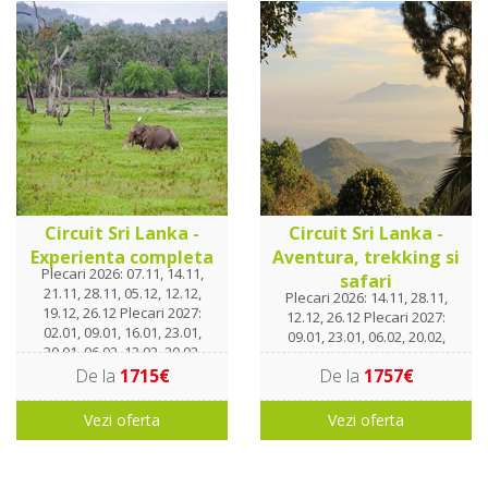
Circuit Sri Lanka -
Circuit Sri Lanka -
Experienta completa
Aventura, trekking si
Plecari 2026: 07.11, 14.11,
safari
21.11, 28.11, 05.12, 12.12,
Plecari 2026: 14.11, 28.11,
19.12, 26.12 Plecari 2027:
12.12, 26.12 Plecari 2027:
02.01, 09.01, 16.01, 23.01,
09.01, 23.01, 06.02, 20.02,
30.01. 06.02, 13.02, 20.02,
06.03, 20.03
27.02, 06.03, 13.03, 20.03
De la
1715€
De la
1757€
Vezi oferta
Vezi oferta