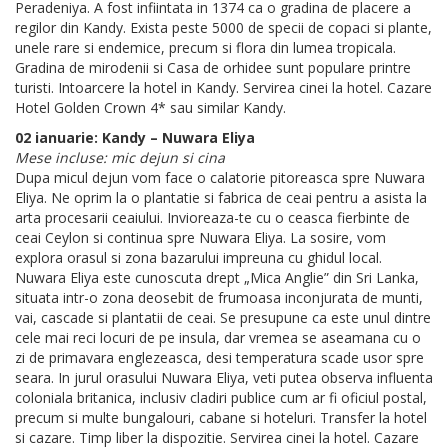
Peradeniya. A fost infiintata in 1374 ca o gradina de placere a
regilor din Kandy. Exista peste 5000 de specii de copaci si plante,
unele rare si endemice, precum si flora din lumea tropicala.
Gradina de mirodenii si Casa de orhidee sunt populare printre
turisti. Intoarcere la hotel in Kandy. Servirea cinei la hotel. Cazare
Hotel Golden Crown 4* sau similar Kandy.
02 ianuarie: Kandy – Nuwara Eliya
Mese incluse: mic dejun si cina
Dupa micul dejun vom face o calatorie pitoreasca spre Nuwara
Eliya. Ne oprim la o plantatie si fabrica de ceai pentru a asista la
arta procesarii ceaiului. Invioreaza-te cu o ceasca fierbinte de
ceai Ceylon si continua spre Nuwara Eliya. La sosire, vom
explora orasul si zona bazarului impreuna cu ghidul local.
Nuwara Eliya este cunoscuta drept „Mica Anglie” din Sri Lanka,
situata intr-o zona deosebit de frumoasa inconjurata de munti,
vai, cascade si plantatii de ceai. Se presupune ca este unul dintre
cele mai reci locuri de pe insula, dar vremea se aseamana cu o
zi de primavara englezeasca, desi temperatura scade usor spre
seara. In jurul orasului Nuwara Eliya, veti putea observa influenta
coloniala britanica, inclusiv cladiri publice cum ar fi oficiul postal,
precum si multe bungalouri, cabane si hoteluri. Transfer la hotel
si cazare. Timp liber la dispozitie. Servirea cinei la hotel. Cazare