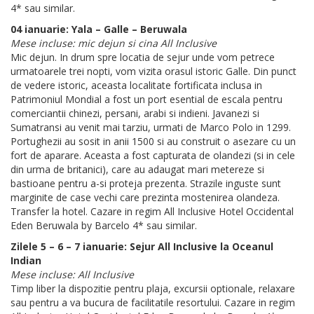
4* sau similar.
04 ianuarie: Yala – Galle – Beruwala
Mese incluse: mic dejun si cina All Inclusive
Mic dejun. In drum spre locatia de sejur unde vom petrece
urmatoarele trei nopti, vom vizita orasul istoric Galle. Din punct
de vedere istoric, aceasta localitate fortificata inclusa in
Patrimoniul Mondial a fost un port esential de escala pentru
comerciantii chinezi, persani, arabi si indieni. Javanezi si
Sumatransi au venit mai tarziu, urmati de Marco Polo in 1299.
Portughezii au sosit in anii 1500 si au construit o asezare cu un
fort de aparare. Aceasta a fost capturata de olandezi (si in cele
din urma de britanici), care au adaugat mari metereze si
bastioane pentru a-si proteja prezenta. Strazile inguste sunt
marginite de case vechi care prezinta mostenirea olandeza.
Transfer la hotel. Cazare in regim All Inclusive Hotel Occidental
Eden Beruwala by Barcelo 4* sau similar.
Zilele 5 – 6 – 7 ianuarie: Sejur All Inclusive la Oceanul
Indian
Mese incluse: All Inclusive
Timp liber la dispozitie pentru plaja, excursii optionale, relaxare
sau pentru a va bucura de facilitatile resortului. Cazare in regim