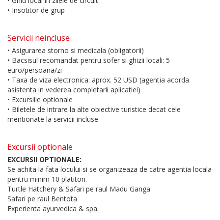
• Ghid local in zilele de circuit
• Insotitor de grup
Servicii neincluse
• Asigurarea storno si medicala (obligatorii)
• Bacsisul recomandat pentru sofer si ghizii locali: 5
euro/persoana/zi
• Taxa de viza electronica: aprox. 52 USD (agentia acorda
asistenta in vederea completarii aplicatiei)
• Excursiile optionale
• Biletele de intrare la alte obiective turistice decat cele
mentionate la servicii incluse
Excursii optionale
EXCURSII OPTIONALE:
Se achita la fata locului si se organizeaza de catre agentia locala
pentru minim 10 platitori.
Turtle Hatchery & Safari pe raul Madu Ganga
Safari pe raul Bentota
Experienta ayurvedica & spa.