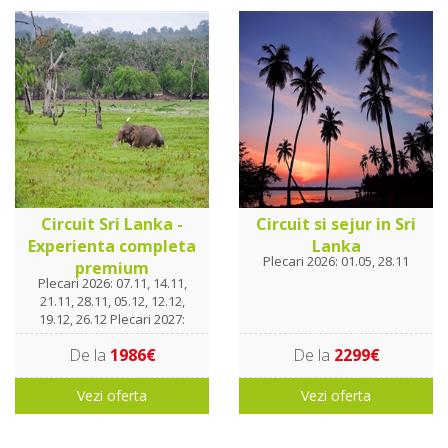
Circuit Sri Lanka -
Circuit si sejur in Sri
Experienta completa
Lanka
Plecari 2026: 01.05, 28.11
premium
Plecari 2026: 07.11, 14.11,
21.11, 28.11, 05.12, 12.12,
19.12, 26.12 Plecari 2027:
02.01, 09.01, 16.01, 23.01,
De la
1986€
De la
2299€
30.01. 06.02, 13.02, 20.02,
27.02, 06.03, 13.03, 20.03
Vezi oferta
Vezi oferta