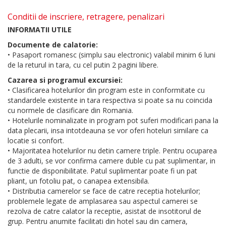
Conditii de inscriere, retragere, penalizari
INFORMATII UTILE
Documente de calatorie:
• Pasaport romanesc (simplu sau electronic) valabil minim 6 luni
de la returul in tara, cu cel putin 2 pagini libere.
Cazarea si programul excursiei:
• Clasificarea hotelurilor din program este in conformitate cu
standardele existente in tara respectiva si poate sa nu coincida
cu normele de clasificare din Romania.
• Hotelurile nominalizate in program pot suferi modificari pana la
data plecarii, insa intotdeauna se vor oferi hoteluri similare ca
locatie si confort.
• Majoritatea hotelurilor nu detin camere triple. Pentru ocuparea
de 3 adulti, se vor confirma camere duble cu pat suplimentar, in
functie de disponibilitate. Patul suplimentar poate fi un pat
pliant, un fotoliu pat, o canapea extensibila.
• Distributia camerelor se face de catre receptia hotelurilor;
problemele legate de amplasarea sau aspectul camerei se
rezolva de catre calator la receptie, asistat de insotitorul de
grup. Pentru anumite facilitati din hotel sau din camera,