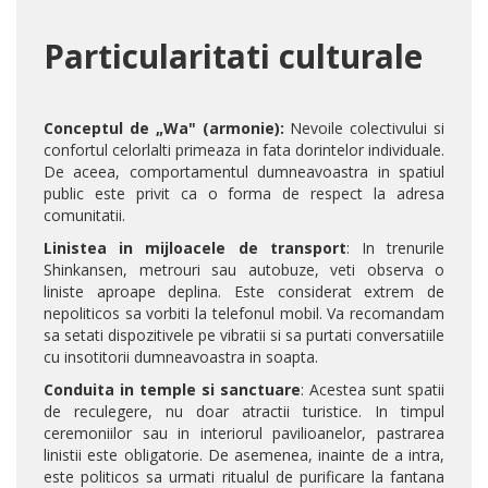
Particularitati culturale
Conceptul de „Wa" (armonie):
Nevoile colectivului si
confortul celorlalti primeaza in fata dorintelor individuale.
De aceea, comportamentul dumneavoastra in spatiul
public este privit ca o forma de respect la adresa
comunitatii.
Linistea in mijloacele de transport
: In trenurile
Shinkansen, metrouri sau autobuze, veti observa o
liniste aproape deplina. Este considerat extrem de
nepoliticos sa vorbiti la telefonul mobil. Va recomandam
sa setati dispozitivele pe vibratii si sa purtati conversatiile
cu insotitorii dumneavoastra in soapta.
Conduita in temple si sanctuare
: Acestea sunt spatii
de reculegere, nu doar atractii turistice. In timpul
ceremoniilor sau in interiorul pavilioanelor, pastrarea
linistii este obligatorie. De asemenea, inainte de a intra,
este politicos sa urmati ritualul de purificare la fantana