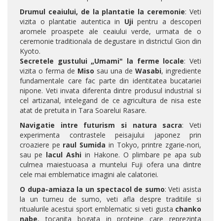
Drumul ceaiului, de la plantatie la ceremonie
: Veti
vizita o plantatie autentica in
Uji
pentru a descoperi
aromele proaspete ale ceaiului verde, urmata de o
ceremonie traditionala de degustare in districtul Gion din
Kyoto.
Secretele gustului „Umami" la ferme locale
: Veti
vizita o ferma de
Miso
sau una de
Wasabi
, ingrediente
fundamentale care fac parte din identitatea bucatariei
nipone. Veti invata diferenta dintre produsul industrial si
cel artizanal, intelegand de ce agricultura de nisa este
atat de pretuita in Tara Soarelui Rasare.
Navigatie intre futurism si natura sacra
: Veti
experimenta contrastele peisajului japonez prin
croaziere pe
raul Sumida
in Tokyo, printre zgarie-nori,
sau pe
lacul Ashi
in Hakone. O plimbare pe apa sub
culmea maiestuoasa a muntelui Fuji ofera una dintre
cele mai emblematice imagini ale calatoriei.
O dupa-amiaza la un spectacol de sumo
: Veti asista
la un turneu de sumo, veti afla despre traditiile si
ritualurile acestui sport emblematic si veti gusta
chanko
nabe
, tocanita bogata in proteine care reprezinta