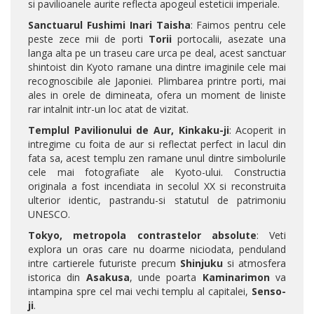
si pavilioanele aurite reflecta apogeul esteticii imperiale.
Sanctuarul Fushimi Inari Taisha
: Faimos pentru cele
peste zece mii de porti
Torii
portocalii, asezate una
langa alta pe un traseu care urca pe deal, acest sanctuar
shintoist din Kyoto ramane una dintre imaginile cele mai
recognoscibile ale Japoniei. Plimbarea printre porti, mai
ales in orele de dimineata, ofera un moment de liniste
rar intalnit intr-un loc atat de vizitat.
Templul Pavilionului de Aur, Kinkaku-ji
: Acoperit in
intregime cu foita de aur si reflectat perfect in lacul din
fata sa, acest templu zen ramane unul dintre simbolurile
cele mai fotografiate ale Kyoto-ului. Constructia
originala a fost incendiata in secolul XX si reconstruita
ulterior identic, pastrandu-si statutul de patrimoniu
UNESCO.
Tokyo, metropola contrastelor absolute
: Veti
explora un oras care nu doarme niciodata, penduland
intre cartierele futuriste precum
Shinjuku
si atmosfera
istorica din
Asakusa
, unde poarta
Kaminarimon
va
intampina spre cel mai vechi templu al capitalei,
Senso-
ji
.