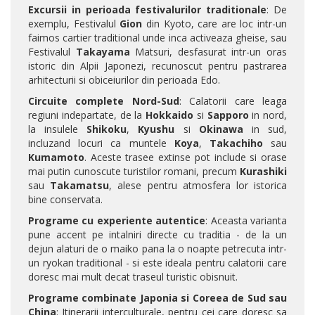
Excursii in perioada festivalurilor traditionale
: De
exemplu, Festivalul
Gion
din Kyoto, care are loc intr-un
faimos cartier traditional unde inca activeaza gheise, sau
Festivalul
Takayama
Matsuri, desfasurat intr-un oras
istoric din Alpii Japonezi, recunoscut pentru pastrarea
arhitecturii si obiceiurilor din perioada Edo.
Circuite complete Nord-Sud
: Calatorii care leaga
regiuni indepartate, de la
Hokkaido
si
Sapporo
in nord,
la insulele
Shikoku
,
Kyushu
si
Okinawa
in sud,
incluzand locuri ca muntele
Koya
,
Takachiho
sau
Kumamoto
. Aceste trasee extinse pot include si orase
mai putin cunoscute turistilor romani, precum
Kurashiki
sau
Takamatsu
, alese pentru atmosfera lor istorica
bine conservata.
Programe cu experiente autentice
: Aceasta varianta
pune accent pe intalniri directe cu traditia - de la un
dejun alaturi de o maiko pana la o noapte petrecuta intr-
un ryokan traditional - si este ideala pentru calatorii care
doresc mai mult decat traseul turistic obisnuit.
Programe combinate Japonia si Coreea de Sud sau
China
: Itinerarii interculturale, pentru cei care doresc sa