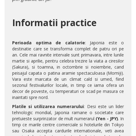
Informatii practice
Perioada optima de calatorie
: Japonia este o
destinatie care se transforma complet de patru ori pe
an. Cele mai ravnite intervale sunt primavara, intre lunile
martie si aprilie, pentru celebra trezire la viata a ciresilor
(Sakura), si toamna, in octombrie si noiembrie, cand
peisajul capata o patina aramie spectaculoasa (Momiji).
Vara este marcata de un climat cald si umed, fiind
sezonul festivalurilor locale, in timp ce iarna ofera un
decor de poveste, cu temperaturi ce scad pe masura ce
inaintati spre nord.
Platile si utilizarea numerarului
: Desi este un lider
tehnologic mondial, Japonia ramane o societate care
pretuieste surprinzator de mult numerarul
(Yen - JPY)
. In
timp ce marile centre comerciale si hotelurile din Tokyo
sau Osaka accepta cardurile internationale, veti avea