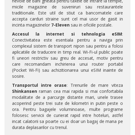
nevoie de bani gheata pentru taxele de intrare la temple,
micile magazine de suveniruri sau restaurantele
traditionale. Este util de stiut ca bancomatele care
accepta carduri straine sunt cel mai usor de gasit in
incinta magazinelor
7-Eleven
sau in oficiile postale.
Accesul la internet si tehnologia eSIM
:
Conectivitatea este esentiala pentru a naviga prin
complexul sistem de transport nipon sau pentru a folosi
aplicatiile de traducere in timp real. Wi-Fi-ul public poate
fi uneori restrictiv sau greu de accesat, motiv pentru
care recomandam inchirierea unui router portabil
(Pocket Wi-Fi) sau achizitionarea unui eSIM inainte de
sosire.
Transportul intre orase
: Trenurile de mare viteza
Shinkansen
raman cea mai rapida si mai confortabila
modalitate de a parcurge distante mari, unele trasee
acoperind peste trei sute de kilometri in putin peste o
ora. Pentru bagajele voluminoase, multe programe
folosesc servicii de curierat rapid intre hoteluri, astfel
incat calatorii sa poarte cu ei doar un bagaj de mana pe
durata deplasarilor cu trenul.