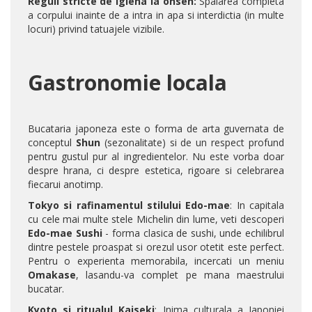
Reguli stricte de igiena la onsen:
Spalarea completa
a corpului inainte de a intra in apa si interdictia (in multe
locuri) privind tatuajele vizibile.
Gastronomie locala
Bucataria japoneza este o forma de arta guvernata de
conceptul
Shun
(sezonalitate) si de un respect profund
pentru gustul pur al ingredientelor. Nu este vorba doar
despre hrana, ci despre estetica, rigoare si celebrarea
fiecarui anotimp.
Tokyo si rafinamentul stilului Edo-mae
: In capitala
cu cele mai multe stele Michelin din lume, veti descoperi
Edo-mae Sushi
- forma clasica de sushi, unde echilibrul
dintre pestele proaspat si orezul usor otetit este perfect.
Pentru o experienta memorabila, incercati un meniu
Omakase
, lasandu-va complet pe mana maestrului
bucatar.
Kyoto si ritualul Kaiseki
: Inima culturala a Japoniei