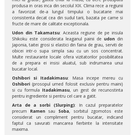
produsa in oras inca din secolul XIX. Clima rece a regiunii
a favorizat de-a lungul timpului o bucatarie mai
consistenta decat cea din sudul tarii, bazata pe carne si
fructe de mare de calitate exceptionala.
Udon din Takamatsu
: Aceasta regiune de pe insula
Shikoku este considerata leaganul painii de
udon
din
Japonia, taitei grosi si elastici din faina de grau, serviti de
obicei intr-o supa simpla sau cu un sos concentrat.
Multe restaurante locale ofera vizitatorilor posibilitatea
de a prepara ei insisi aluatul, sub indrumarea unui
bucatar local.
Oshibori si Itadakimasu
: Masa incepe mereu cu
Oshibori
(prosopul umed folosit exclusiv pentru maini)
si cu formula
Itadakimasu
, un gest de recunostinta
pentru ingrediente si pentru cel care a gatit.
Arta de a sorbi (Slurping)
: In cazul preparatelor
precum
Ramen
sau
Soba
, sorbitul zgomotos este
considerat un compliment pentru bucatar, indicand
faptul ca savurati mancarea fierbinte la intensitate
maxima.