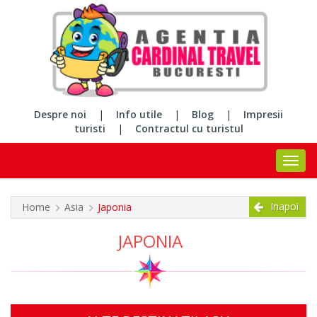
Despre noi
|
Info utile
|
Blog
|
Impresii
turisti
|
Contractul cu turistul
Inapoi
Home
Asia
Japonia
JAPONIA