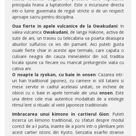
principala hrana a luptatorilor. Este o incursiune directa
intr-o lume guvernata de reguli stricte si de un respect
aproape sacru pentru disciplina.
Oua fierte in apele vulcanice de la Owakudani
: In
valea vulcanica
Owakudani
, de langa Hakone, activa de
sute de ani, un traseu cu telecabina va poarta deasupra
aburilor sulfurosi ce ies din pamant. Aici puteti gusta
ouale fierte chiar in aceste ape termale, care capata o
culoare neagra din cauza mineralelor din sol; traditia
locala spune ca fiecare ou mancat prelungeste viata cu
cativa ani.
O noapte la ryokan, cu baie in onsen
: Cazarea intr-
un han traditional japonez, cu camere in stil tatami si
mese servite in cadrul aceleiasi unitati, se incheie de
obicei cu o baie in apele termale ale unui
onsen
. Este
una dintre cele mai autentice modalitati de a intelege
ritmul lent si ritualic al vietii japoneze traditionale.
Imbracarea unui kimono in cartierul Gion
: Puteti
incerca un kimono traditional, cu sfaturi despre modul
corect de a-l purta, inainte de a porni intr-o plimbare prin
acest cartier istoric din Kyoto. Senzatia esarfei stranse