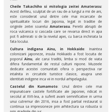
Cheile Takachiho si mitologia zeitei Amaterasu
:
Acest defileu, sculptat de un rau de-a lungul a mii de ani,
este considerat unul dintre cele mai incarcate de
spiritualitate locuri din Japonia, legat in traditie de
originile zeitei soarelui
Amaterasu
. Peretii abrupti de
roca vulcanica si cascada care se revarsa direct in apa
pot fi admirati si de la nivelul apei, cu barca inchiriata la
fata locului.
Cultura indigena Ainu, in Hokkaido
: Inaintea
colonizarii japoneze, insula Hokkaido a fost locuita de
poporul
Ainu
, ale carui traditii, limba si mod de viata
difera fundamental de restul culturii nipone. Muzeele
dedicate acestei comunitati ofera o perspectiva rar
intalnita in circuitele turistice clasice, asupra unei
identitati indigene inca vii in nordul arhipelagului.
Castelul din Kumamoto
: Unul dintre cele mai
impunatoare castele fortificate ale Japoniei, ridicat in
secolul al XVII-lea, a suferit avarii semnificative in urma
unui cutremur din 2016, insa a fost partial restaurat si
continua sa impresioneze prin arhitectura sa robusta si
prin gradinile din jur.