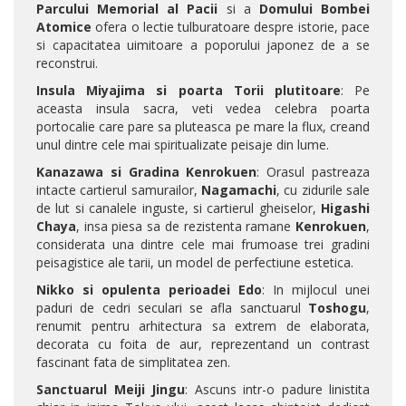
Parcului Memorial al Pacii
si a
Domului Bombei
Atomice
ofera o lectie tulburatoare despre istorie, pace
si capacitatea uimitoare a poporului japonez de a se
reconstrui.
Insula Miyajima si poarta Torii plutitoare
: Pe
aceasta insula sacra, veti vedea celebra poarta
portocalie care pare sa pluteasca pe mare la flux, creand
unul dintre cele mai spiritualizate peisaje din lume.
Kanazawa si Gradina Kenrokuen
: Orasul pastreaza
intacte cartierul samurailor,
Nagamachi
, cu zidurile sale
de lut si canalele inguste, si cartierul gheiselor,
Higashi
Chaya
, insa piesa sa de rezistenta ramane
Kenrokuen
,
considerata una dintre cele mai frumoase trei gradini
peisagistice ale tarii, un model de perfectiune estetica.
Nikko si opulenta perioadei Edo
: In mijlocul unei
paduri de cedri seculari se afla sanctuarul
Toshogu
,
renumit pentru arhitectura sa extrem de elaborata,
decorata cu foita de aur, reprezentand un contrast
fascinant fata de simplitatea zen.
Sanctuarul Meiji Jingu
: Ascuns intr-o padure linistita