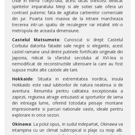
chiar in inima Tokyo-ului, acest lacas shintoist dedicat
spiritelor imparatului Meiji si ale sotiei sale ofera un
contrast puternic fata de agitatia cartierelor comerciale
din jur. Poarta torii masiva de la intrare marcheaza
trecerea intr-un spatiu de reculegere rar intalnit intr-o
metropola de aceasta dimensiune.
Castelul Matsumoto
: Cunoscut si drept Castelul
Corbului datorita fatadei sale negre si elegante, acest
castel ramane unul dintre putinele fortificatii originale din
Japonia, ridicat la sfarsitul secolului al XVI-lea si
nemodificat de reconstructiile ulterioare la care au fost
supuse multe alte castele ale tarii.
Hokkaido
: Situata in extremitatea nordica, insula
Hokkaido este raiul iubitorilor de natura neatinsa si de
aventura. Renumita pentru calitatea exceptionala a
zapezii, regiunea atrage entuziasti ai sporturilor de iarna
din intreaga lume, oferind totodata peisaje montane
impresionante si parcuri nationale vaste, ideale pentru
explorare in orice sezon.
Okinawa
: La polul opus, in sudul indepartat, Okinawa va
intampina cu un climat subtropical si plaje cu nisip alb.