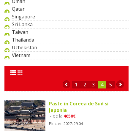
Oman
Qatar
Singapore
Sri Lanka
Taiwan
Thailanda
Uzbekistan
Vietnam
1
2
3
4
5
Paste in Coreea de Sud si
Japonia
- de la
4650€
Plecare 2027: 29.04