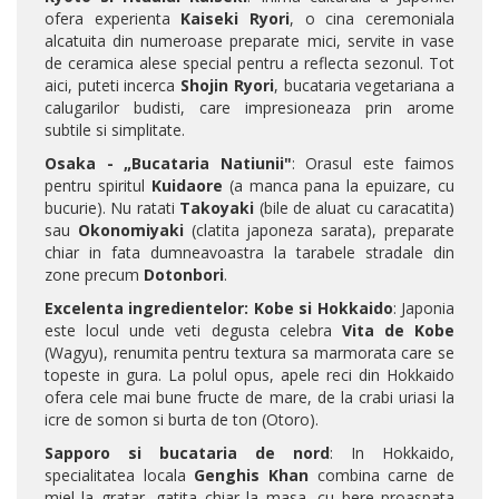
ofera experienta
Kaiseki Ryori
, o cina ceremoniala
alcatuita din numeroase preparate mici, servite in vase
de ceramica alese special pentru a reflecta sezonul. Tot
aici, puteti incerca
Shojin Ryori
, bucataria vegetariana a
calugarilor budisti, care impresioneaza prin arome
subtile si simplitate.
Osaka - „Bucataria Natiunii"
: Orasul este faimos
pentru spiritul
Kuidaore
(a manca pana la epuizare, cu
bucurie). Nu ratati
Takoyaki
(bile de aluat cu caracatita)
sau
Okonomiyaki
(clatita japoneza sarata), preparate
chiar in fata dumneavoastra la tarabele stradale din
zone precum
Dotonbori
.
Excelenta ingredientelor: Kobe si Hokkaido
: Japonia
este locul unde veti degusta celebra
Vita de Kobe
(Wagyu), renumita pentru textura sa marmorata care se
topeste in gura. La polul opus, apele reci din Hokkaido
ofera cele mai bune fructe de mare, de la crabi uriasi la
icre de somon si burta de ton (Otoro).
Sapporo si bucataria de nord
: In Hokkaido,
specialitatea locala
Genghis Khan
combina carne de
miel la gratar, gatita chiar la masa, cu bere proaspata