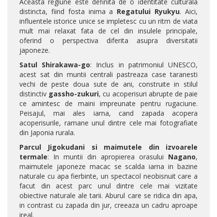
Aceasta regiune este definita de o identitate culturala
distincta, fiind fosta inima a
Regatului Ryukyu
. Aici,
influentele istorice unice se impletesc cu un ritm de viata
mult mai relaxat fata de cel din insulele principale,
oferind o perspectiva diferita asupra diversitatii
japoneze.
Satul Shirakawa-go
: Inclus in patrimoniul UNESCO,
acest sat din muntii centrali pastreaza case taranesti
vechi de peste doua sute de ani, construite in stilul
distinctiv
gassho-zukuri
, cu acoperisuri abrupte de paie
ce amintesc de maini impreunate pentru rugaciune.
Peisajul, mai ales iarna, cand zapada acopera
acoperisurile, ramane unul dintre cele mai fotografiate
din Japonia rurala.
Parcul Jigokudani si maimutele din izvoarele
termale
: In muntii din apropierea orasului
Nagano
,
maimutele japoneze macac se scalda iarna in bazine
naturale cu apa fierbinte, un spectacol neobisnuit care a
facut din acest parc unul dintre cele mai vizitate
obiective naturale ale tarii. Aburul care se ridica din apa,
in contrast cu zapada din jur, creeaza un cadru aproape
ireal.