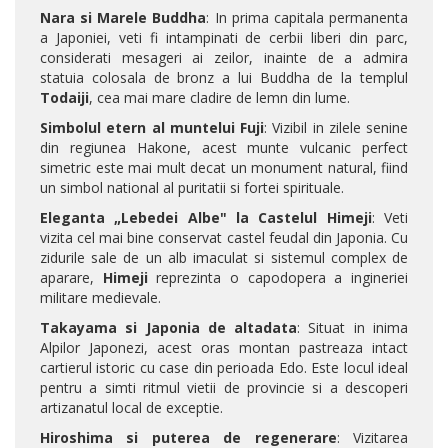
Nara si Marele Buddha
: In prima capitala permanenta
a Japoniei, veti fi intampinati de cerbii liberi din parc,
considerati mesageri ai zeilor, inainte de a admira
statuia colosala de bronz a lui Buddha de la templul
Todaiji
, cea mai mare cladire de lemn din lume.
Simbolul etern al muntelui Fuji
: Vizibil in zilele senine
din regiunea Hakone, acest munte vulcanic perfect
simetric este mai mult decat un monument natural, fiind
un simbol national al puritatii si fortei spirituale.
Eleganta „Lebedei Albe" la Castelul Himeji
: Veti
vizita cel mai bine conservat castel feudal din Japonia. Cu
zidurile sale de un alb imaculat si sistemul complex de
aparare,
Himeji
reprezinta o capodopera a ingineriei
militare medievale.
Takayama si Japonia de altadata
: Situat in inima
Alpilor Japonezi, acest oras montan pastreaza intact
cartierul istoric cu case din perioada Edo. Este locul ideal
pentru a simti ritmul vietii de provincie si a descoperi
artizanatul local de exceptie.
Hiroshima si puterea de regenerare
: Vizitarea