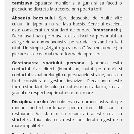
temizuya
(spalarea mainilor si a gurii) si sa faceti o
plecaciune discreta la trecerea prin poarta torii.
Absenta bacsisului
: Spre deosebire de multe alte
culturi, in Japonia nu se lasa bacsis. Serviciul excelent
este considerat un standard de onoare (
omotenashi
).
Daca lasati bani pe masa, exista riscul ca personalul sa
alerge dupa dumneavoastra pe strada, crezand ca i-ati
uitat. Un simplu „Arigato gozaimasu" (Va multumesc) la
plecare este cea mai mare forma de apreciere.
Gestionarea spatiului personal
: Japonezii evita
contactul fizic direct (imbratisari, batai pe umar) si
contactul vizual prelungit cu persoanele straine, acestea
fiind considerate gesturi invazive. Plecaciunea este
forma standard de salut; cu cat este mai adanca, cu atat
gradul de respect exprimat este mai mare.
Disciplina cozilor
: Veti observa ca oamenii asteapta pe
randuri perfect ordonate pentru tren, lift sau la
restaurant. Va sfatuim sa respectati aceste cozi cu
strictete; a taia calea cuiva este considerat un gest de o
mare impolitete.