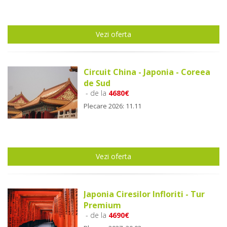
Vezi oferta
Circuit China - Japonia - Coreea
de Sud
- de la
4680€
Plecare 2026: 11.11
Vezi oferta
Japonia Ciresilor Infloriti - Tur
Premium
- de la
4690€