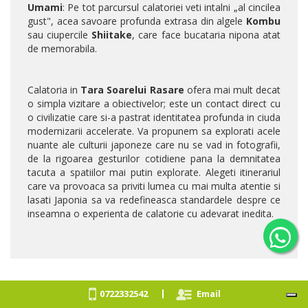
Umami
: Pe tot parcursul calatoriei veti intalni „al cincilea
gust", acea savoare profunda extrasa din algele
Kombu
sau ciupercile
Shiitake
, care face bucataria nipona atat
de memorabila.
Calatoria in
Tara Soarelui Rasare
ofera mai mult decat
o simpla vizitare a obiectivelor; este un contact direct cu
o civilizatie care si-a pastrat identitatea profunda in ciuda
modernizarii accelerate. Va propunem sa explorati acele
nuante ale culturii japoneze care nu se vad in fotografii,
de la rigoarea gesturilor cotidiene pana la demnitatea
tacuta a spatiilor mai putin explorate. Alegeti itinerariul
care va provoaca sa priviti lumea cu mai multa atentie si
lasati Japonia sa va redefineasca standardele despre ce
inseamna o experienta de calatorie cu adevarat inedita.
|
0722332542
Email