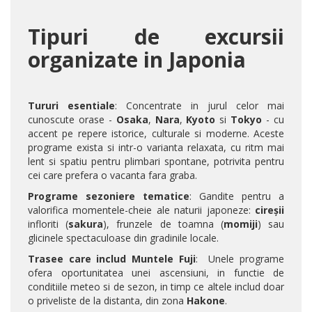
Tipuri de excursii
organizate in Japonia
Tururi esentiale
: Concentrate in jurul celor mai
cunoscute orase -
Osaka
,
Nara
,
Kyoto
si
Tokyo
- cu
accent pe repere istorice, culturale si moderne. Aceste
programe exista si intr-o varianta relaxata, cu ritm mai
lent si spatiu pentru plimbari spontane, potrivita pentru
cei care prefera o vacanta fara graba.
Programe sezoniere tematice
: Gandite pentru a
valorifica momentele-cheie ale naturii japoneze:
cireșii
infloriti (
sakura
), frunzele de toamna (
momiji
) sau
glicinele spectaculoase din gradinile locale.
Trasee care includ Muntele Fuji
: Unele programe
ofera oportunitatea unei ascensiuni, in functie de
conditiile meteo si de sezon, in timp ce altele includ doar
o priveliste de la distanta, din zona
Hakone
.