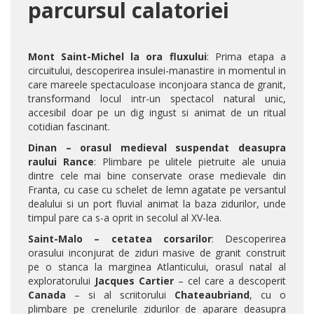
parcursul calatoriei
Mont Saint-Michel la ora fluxului
: Prima etapa a
circuitului, descoperirea insulei-manastire in momentul in
care mareele spectaculoase inconjoara stanca de granit,
transformand locul intr-un spectacol natural unic,
accesibil doar pe un dig ingust si animat de un ritual
cotidian fascinant.
Dinan – orasul medieval suspendat deasupra
raului Rance
: Plimbare pe ulitele pietruite ale unuia
dintre cele mai bine conservate orase medievale din
Franta, cu case cu schelet de lemn agatate pe versantul
dealului si un port fluvial animat la baza zidurilor, unde
timpul pare ca s-a oprit in secolul al XV-lea.
Saint-Malo – cetatea corsarilor
: Descoperirea
orasului inconjurat de ziduri masive de granit construit
pe o stanca la marginea Atlanticului, orasul natal al
exploratorului
Jacques Cartier
– cel care a descoperit
Canada
– si al scriitorului
Chateaubriand
, cu o
plimbare pe crenelurile zidurilor de aparare deasupra