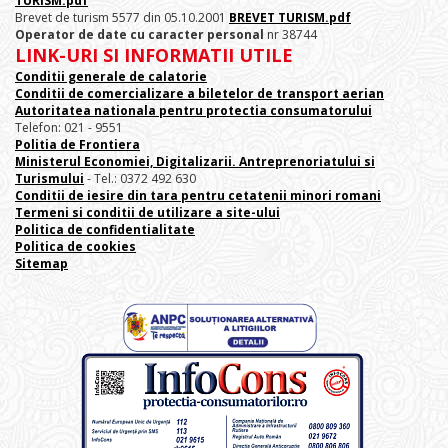
TURISM.pdf
Brevet de turism 5577 din 05.10.2001
BREVET TURISM.pdf
Operator de date cu caracter personal
nr 38744
LINK-URI SI INFORMATII UTILE
Conditii generale de calatorie
Conditii de comercializare a biletelor de transport aerian
Autoritatea nationala pentru protectia consumatorului
Telefon: 021 - 9551
Politia de Frontiera
Ministerul Economiei, Digitalizarii. Antreprenoriatului
si
Turismului
- Tel.: 0372 492 630
Conditii de iesire din tara pentru cetatenii minori romani
Termeni si conditii de utilizare a site-ului
Politica de confidentialitate
Politica de cookies
Sitemap