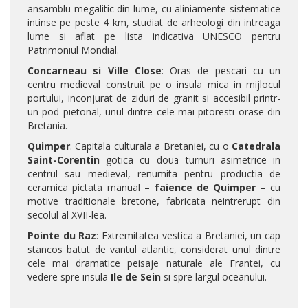
ansamblu megalitic din lume, cu aliniamente sistematice
intinse pe peste 4 km, studiat de arheologi din intreaga
lume si aflat pe lista indicativa UNESCO pentru
Patrimoniul Mondial.
Concarneau si Ville Close
: Oras de pescari cu un
centru medieval construit pe o insula mica in mijlocul
portului, inconjurat de ziduri de granit si accesibil printr-
un pod pietonal, unul dintre cele mai pitoresti orase din
Bretania.
Quimper
: Capitala culturala a Bretaniei, cu o
Catedrala
Saint-Corentin
gotica cu doua turnuri asimetrice in
centrul sau medieval, renumita pentru productia de
ceramica pictata manual –
faience de Quimper
– cu
motive traditionale bretone, fabricata neintrerupt din
secolul al XVII-lea.
Pointe du Raz
: Extremitatea vestica a Bretaniei, un cap
stancos batut de vantul atlantic, considerat unul dintre
cele mai dramatice peisaje naturale ale Frantei, cu
vedere spre insula
Ile de Sein
si spre largul oceanului.