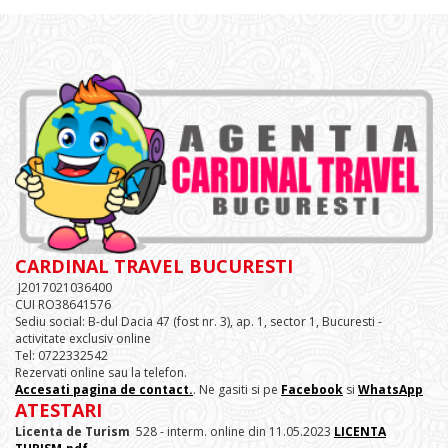
CARDINAL TRAVEL BUCURESTI
J2017021036400
CUI RO38641576
Sediu social: B-dul Dacia 47 (fost nr. 3), ap. 1, sector 1, Bucuresti -
activitate exclusiv online
Tel: 0722332542
Rezervati online sau la telefon.
Accesati pagina de contact.
. Ne gasiti si pe
Facebook
si
WhatsApp
ATESTARI
Licenta de Turism
528 - interm. online din 11.05.2023
LICENTA