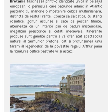
Bretania
fascineaza printr-o identitate unica in peisajul
european, o peninsula care patrunde adanc in Atlantic
pastrand cu mandrie o mostenire celtica multimilenara,
distincta de restul Frantei. Coasta sa salbatica, cu stanci
rosiatice, golfuri ascunse si sate de pescari tihnite,
alterneaza cu un interior plin de paduri misterioase,
megalituri preistorice si cetati medievale. Itinerariile
propuse sunt gandite pentru a va oferi atat spectacolul
natural al tarmurilor bretone, cat si profunzimea unui
taram al legendelor, de la povestile regelui Arthur pana
la ritualurile celtice pastrate vii si astazi.