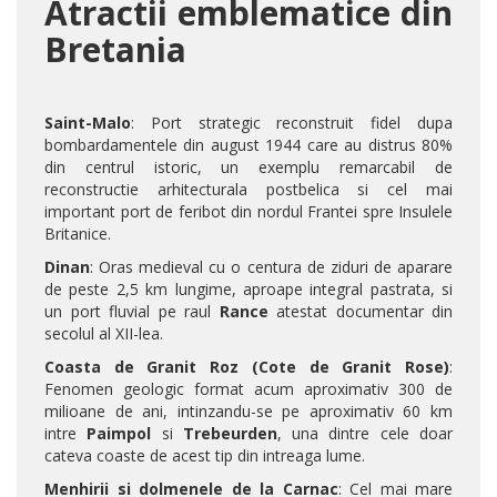
Atractii emblematice din
Bretania
Saint-Malo
: Port strategic reconstruit fidel dupa
bombardamentele din august 1944 care au distrus 80%
din centrul istoric, un exemplu remarcabil de
reconstructie arhitecturala postbelica si cel mai
important port de feribot din nordul Frantei spre Insulele
Britanice.
Dinan
: Oras medieval cu o centura de ziduri de aparare
de peste 2,5 km lungime, aproape integral pastrata, si
un port fluvial pe raul
Rance
atestat documentar din
secolul al XII-lea.
Coasta de Granit Roz (Cote de Granit Rose)
:
Fenomen geologic format acum aproximativ 300 de
milioane de ani, intinzandu-se pe aproximativ 60 km
intre
Paimpol
si
Trebeurden
, una dintre cele doar
cateva coaste de acest tip din intreaga lume.
Menhirii si dolmenele de la Carnac
: Cel mai mare