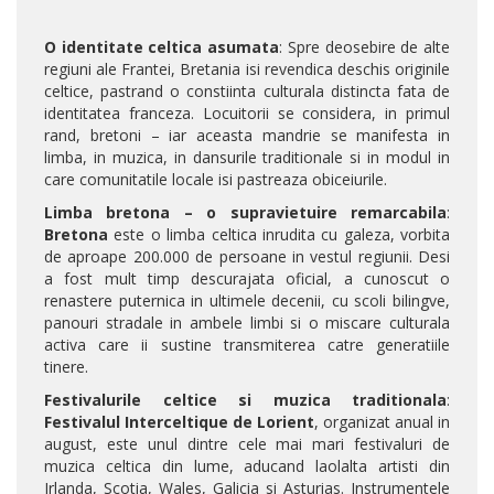
O identitate celtica asumata
: Spre deosebire de alte
regiuni ale Frantei, Bretania isi revendica deschis originile
celtice, pastrand o constiinta culturala distincta fata de
identitatea franceza. Locuitorii se considera, in primul
rand, bretoni – iar aceasta mandrie se manifesta in
limba, in muzica, in dansurile traditionale si in modul in
care comunitatile locale isi pastreaza obiceiurile.
Limba bretona – o supravietuire remarcabila
:
Bretona
este o limba celtica inrudita cu galeza, vorbita
de aproape 200.000 de persoane in vestul regiunii. Desi
a fost mult timp descurajata oficial, a cunoscut o
renastere puternica in ultimele decenii, cu scoli bilingve,
panouri stradale in ambele limbi si o miscare culturala
activa care ii sustine transmiterea catre generatiile
tinere.
Festivalurile celtice si muzica traditionala
:
Festivalul Interceltique de Lorient
, organizat anual in
august, este unul dintre cele mai mari festivaluri de
muzica celtica din lume, aducand laolalta artisti din
Irlanda, Scotia, Wales, Galicia si Asturias. Instrumentele