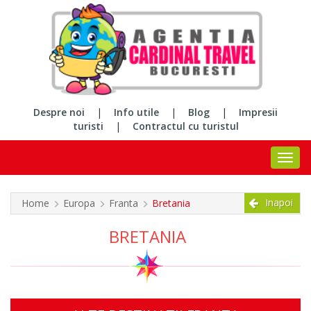
Despre noi
|
Info utile
|
Blog
|
Impresii
turisti
|
Contractul cu turistul
Inapoi
Home
Europa
Franta
Bretania
BRETANIA