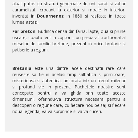
aluat pufos cu straturi generoase de unt sarat si zahar
caramelizat, crocant la exterior si moale in interior,
inventat in
Douarnenez
in 1860 si rasfatat in toata
lumea astazi.
Far breton
: Budinca densa din faina, lapte, oua si prune
uscate, coapta lent in cuptor – un preparat traditional al
meselor de familie bretone, prezent in orice brutarie si
patiserie a regiunii.
Bretania
este una dintre acele destinatii rare care
reuseste sa fie in acelasi timp salbatica si primitoare,
misterioasa si autentica, ancorata intr-un trecut milenar
si profund vie in prezent. Pachetele noastre sunt
concepute pentru a va ghida prin toate aceste
dimensiuni, oferindu-va structura necesara pentru a
descoperi o regiune care, cu fiecare nou peisaj si fiecare
noua legenda, va va surprinde si va va cuceri.