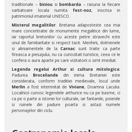
traditionale –
biniou
si
bombarda
– rasuna la fiecare
sarbatoare locala numita
fest-noz
, inscrisa in
patrimoniul imaterial UNESCO.
Misterul megalitilor
: Bretania adaposteste cea mai
mare concentratie de monumente megalitice din lume,
iar raportul bretonilor cu aceste pietre stravechi este
unul de familiaritate si respect tacit. Menhirii, dolmenele
si aliniamentele de la
Carnac
sunt traite ca parte
fireasca a peisajului, nu ca curiozitati turistice, ceea ce le
confera o aura aparte pe care vizitatorii o simt imediat.
Legenda regelui Arthur si cultura mitologica
:
Padurea
Broceliande
din inima Bretaniei este
considerata, conform traditiei medievale, locul unde
Merlin
a fost intemnitat de
Viviane
, Doamna Lacului.
Localnicii cunosc legendele arthurice nu ca pe basme, ci
ca pe o parte a istoriei lor culturale, iar fantanile, poienile
si ruinele din padure poarta si astazi numele
personajelor din ciclu.