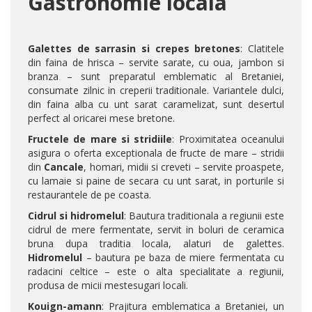
Gastronomie locala
Galettes de sarrasin si crepes bretones
: Clatitele
din faina de hrisca – servite sarate, cu oua, jambon si
branza – sunt preparatul emblematic al Bretaniei,
consumate zilnic in creperii traditionale. Variantele dulci,
din faina alba cu unt sarat caramelizat, sunt desertul
perfect al oricarei mese bretone.
Fructele de mare si stridiile
: Proximitatea oceanului
asigura o oferta exceptionala de fructe de mare – stridii
din
Cancale
, homari, midii si creveti – servite proaspete,
cu lamaie si paine de secara cu unt sarat, in porturile si
restaurantele de pe coasta.
Cidrul si hidromelul
: Bautura traditionala a regiunii este
cidrul de mere fermentate, servit in boluri de ceramica
bruna dupa traditia locala, alaturi de galettes.
Hidromelul
– bautura pe baza de miere fermentata cu
radacini celtice – este o alta specialitate a regiunii,
produsa de micii mestesugari locali.
Kouign-amann
: Prajitura emblematica a Bretaniei, un