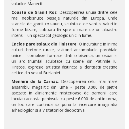
valurilor Manecii.
Coasta de Granit Roz
: Descoperirea unuia dintre cele
mai neobisnuite peisaje naturale din Europa, unde
stancile de granit roz-auriu, sculptate de vant si valuri in
forme bizare, coboara lin spre o mare de un albastru
intens – un spectacol geologic unic in lume.
Enclos paroissiaux din Finistere
: O incursiune in inima
culturii bretone rurale, vizitand ansamblurile parohiale
unice – complexe formate dintr-o biserica, un osuar si
un arc triumfal sculptate cu scene din Patimile lui
Hristos, expresie artistica distincta a identitatii crestine
celtice din vestul Bretaniei.
Menhirii de la Carnac
: Descoperirea celui mai mare
ansamblu megalitic din lume – peste 3.000 de pietre
asezate in aliniamente misterioase de oamenii care
locuiau aceasta peninsula cu peste 6.000 de ani in urma,
un loc care continua sa puna la incercare imaginatia
arheologilor si a vizitatorilor deopotriva.