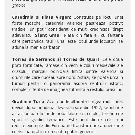
grabita.
Catedrala si Piata Virgen:
Construita pe locul unei
foste moschei, catedrala Valenciei pastreaza, potrivit
traditiei, un potir considerat de multi credinciosi drept
adevaratul
Sfant Graal
. Piata din fata ei, cu fantana
care personifica raul Turia, este locul unde locuitorii se
aduna la marile sarbatori.
Torres de Serranos si Torres de Quart:
Cele doua
porti fortificate, ramase din vechile ziduri medievale ale
orasului, marcau odinioara limita dintre Valencia si
drumurile care duceau spre nord. Astazi, se poate urca in
turnuri pentru o panorama asupra centrului istoric,
complet diferita de imaginea futurista a restului orasului.
Gradinile Turia:
Acolo unde altadata curgea raul Turia,
deviat dupa inundatia devastatoare din 1957, se intinde
astazi un parc liniar de noua kilometri, cu alei, terenuri de
sport si gradini tematice. Este unul dintre cele mai
reusite exemple din Europa de transformare a unei zone
cu risc natural intr-un spatiu public generos.