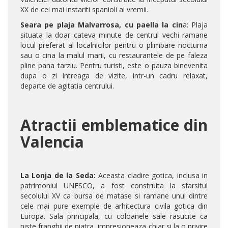
XX de cei mai instariti spanioli ai vremii.
Seara pe plaja Malvarrosa, cu paella la cin
a: Plaja
situata la doar cateva minute de centrul vechi ramane
locul preferat al localnicilor pentru o plimbare nocturna
sau o cina la malul marii, cu restaurantele de pe faleza
pline pana tarziu. Pentru turisti, este o pauza binevenita
dupa o zi intreaga de vizite, intr-un cadru relaxat,
departe de agitatia centrului.
Atractii emblematice din
Valencia
La Lonja de la Seda:
Aceasta cladire gotica, inclusa in
patrimoniul UNESCO, a fost construita la sfarsitul
secolului XV ca bursa de matase si ramane unul dintre
cele mai pure exemple de arhitectura civila gotica din
Europa. Sala principala, cu coloanele sale rasucite ca
niste franghii de piatra, impresioneaza chiar si la o privire