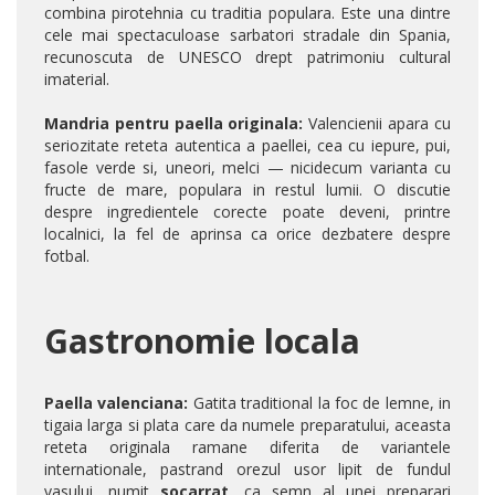
combina pirotehnia cu traditia populara. Este una dintre
cele mai spectaculoase sarbatori stradale din Spania,
recunoscuta de UNESCO drept patrimoniu cultural
imaterial.
Mandria pentru paella originala:
Valencienii apara cu
seriozitate reteta autentica a paellei, cea cu iepure, pui,
fasole verde si, uneori, melci — nicidecum varianta cu
fructe de mare, populara in restul lumii. O discutie
despre ingredientele corecte poate deveni, printre
localnici, la fel de aprinsa ca orice dezbatere despre
fotbal.
Gastronomie locala
Paella valenciana:
Gatita traditional la foc de lemne, in
tigaia larga si plata care da numele preparatului, aceasta
reteta originala ramane diferita de variantele
internationale, pastrand orezul usor lipit de fundul
vasului, numit
socarrat
, ca semn al unei preparari