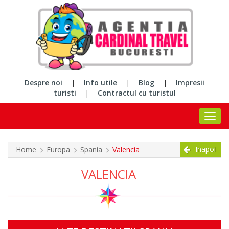
Despre noi
|
Info utile
|
Blog
|
Impresii
turisti
|
Contractul cu turistul
Inapoi
Home
Europa
Spania
Valencia
VALENCIA