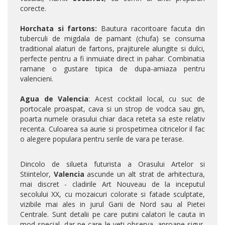
corecte.
Horchata si fartons:
Bautura racoritoare facuta din
tuberculi de migdala de pamant (chufa) se consuma
traditional alaturi de fartons, prajiturele alungite si dulci,
perfecte pentru a fi inmuiate direct in pahar. Combinatia
ramane o gustare tipica de dupa-amiaza pentru
valencieni.
Agua de Valencia
: Acest cocktail local, cu suc de
portocale proaspat, cava si un strop de vodca sau gin,
poarta numele orasului chiar daca reteta sa este relativ
recenta. Culoarea sa aurie si prospetimea citricelor il fac
o alegere populara pentru serile de vara pe terase.
Dincolo de silueta futurista a Orasului Artelor si
Stiintelor,
Valencia
ascunde un alt strat de arhitectura,
mai discret - cladirile Art Nouveau de la inceputul
secolului XX, cu mozaicuri colorate si fatade sculptate,
vizibile mai ales in jurul Garii de Nord sau al Pietei
Centrale. Sunt detalii pe care putini calatori le cauta in
mod special, dar pe care le veti observa, aproape sigur,