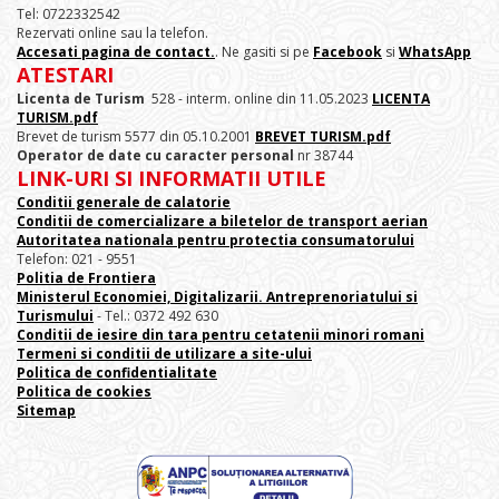
Tel: 0722332542
Rezervati online sau la telefon.
Accesati pagina de contact.
. Ne gasiti si pe
Facebook
si
WhatsApp
ATESTARI
Licenta de Turism
528 - interm. online din 11.05.2023
LICENTA
TURISM.pdf
Brevet de turism 5577 din 05.10.2001
BREVET TURISM.pdf
Operator de date cu caracter personal
nr 38744
LINK-URI SI INFORMATII UTILE
Conditii generale de calatorie
Conditii de comercializare a biletelor de transport aerian
Autoritatea nationala pentru protectia consumatorului
Telefon: 021 - 9551
Politia de Frontiera
Ministerul Economiei, Digitalizarii. Antreprenoriatului
si
Turismului
- Tel.: 0372 492 630
Conditii de iesire din tara pentru cetatenii minori romani
Termeni si conditii de utilizare a site-ului
Politica de confidentialitate
Politica de cookies
Sitemap