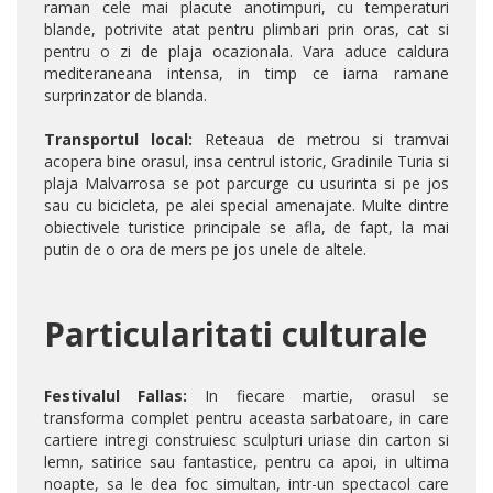
raman cele mai placute anotimpuri, cu temperaturi
blande, potrivite atat pentru plimbari prin oras, cat si
pentru o zi de plaja ocazionala. Vara aduce caldura
mediteraneana intensa, in timp ce iarna ramane
surprinzator de blanda.
Transportul local:
Reteaua de metrou si tramvai
acopera bine orasul, insa centrul istoric, Gradinile Turia si
plaja Malvarrosa se pot parcurge cu usurinta si pe jos
sau cu bicicleta, pe alei special amenajate. Multe dintre
obiectivele turistice principale se afla, de fapt, la mai
putin de o ora de mers pe jos unele de altele.
Particularitati culturale
Festivalul Fallas:
In fiecare martie, orasul se
transforma complet pentru aceasta sarbatoare, in care
cartiere intregi construiesc sculpturi uriase din carton si
lemn, satirice sau fantastice, pentru ca apoi, in ultima
noapte, sa le dea foc simultan, intr-un spectacol care