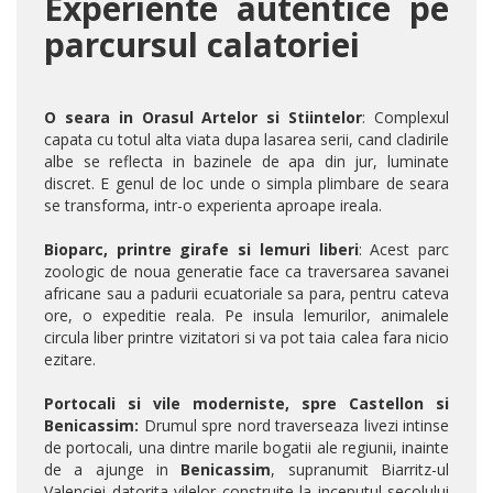
Experiente autentice pe
parcursul calatoriei
O seara in Orasul Artelor si Stiintelor
: Complexul
capata cu totul alta viata dupa lasarea serii, cand cladirile
albe se reflecta in bazinele de apa din jur, luminate
discret. E genul de loc unde o simpla plimbare de seara
se transforma, intr-o experienta aproape ireala.
Bioparc, printre girafe si lemuri liberi
: Acest parc
zoologic de noua generatie face ca traversarea savanei
africane sau a padurii ecuatoriale sa para, pentru cateva
ore, o expeditie reala. Pe insula lemurilor, animalele
circula liber printre vizitatori si va pot taia calea fara nicio
ezitare.
Portocali si vile moderniste, spre Castellon si
Benicassim:
Drumul spre nord traverseaza livezi intinse
de portocali, una dintre marile bogatii ale regiunii, inainte
de a ajunge in
Benicassim
, supranumit Biarritz-ul
Valenciei datorita vilelor construite la inceputul secolului