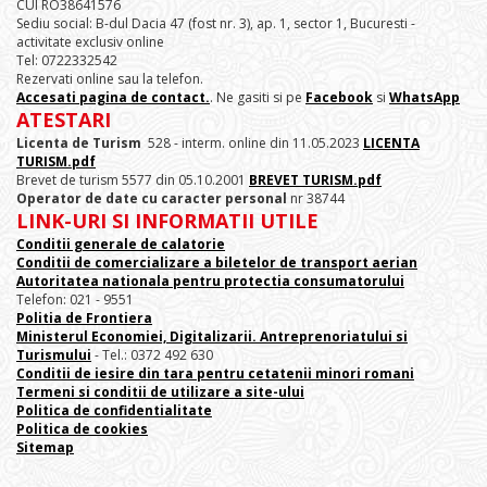
CUI RO38641576
Sediu social: B-dul Dacia 47 (fost nr. 3), ap. 1, sector 1, Bucuresti -
activitate exclusiv online
Tel: 0722332542
Rezervati online sau la telefon.
Accesati pagina de contact.
. Ne gasiti si pe
Facebook
si
WhatsApp
ATESTARI
Licenta de Turism
528 - interm. online din 11.05.2023
LICENTA
TURISM.pdf
Brevet de turism 5577 din 05.10.2001
BREVET TURISM.pdf
Operator de date cu caracter personal
nr 38744
LINK-URI SI INFORMATII UTILE
Conditii generale de calatorie
Conditii de comercializare a biletelor de transport aerian
Autoritatea nationala pentru protectia consumatorului
Telefon: 021 - 9551
Politia de Frontiera
Ministerul Economiei, Digitalizarii. Antreprenoriatului
si
Turismului
- Tel.: 0372 492 630
Conditii de iesire din tara pentru cetatenii minori romani
Termeni si conditii de utilizare a site-ului
Politica de confidentialitate
Politica de cookies
Sitemap