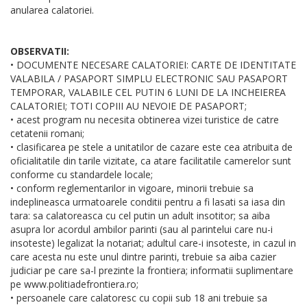
anularea calatoriei.
OBSERVATII:
• DOCUMENTE NECESARE CALATORIEI: CARTE DE IDENTITATE
VALABILA / PASAPORT SIMPLU ELECTRONIC SAU PASAPORT
TEMPORAR, VALABILE CEL PUTIN 6 LUNI DE LA INCHEIEREA
CALATORIEI; TOTI COPIII AU NEVOIE DE PASAPORT;
• acest program nu necesita obtinerea vizei turistice de catre
cetatenii romani;
• clasificarea pe stele a unitatilor de cazare este cea atribuita de
oficialitatile din tarile vizitate, ca atare facilitatile camerelor sunt
conforme cu standardele locale;
• conform reglementarilor in vigoare, minorii trebuie sa
indeplineasca urmatoarele conditii pentru a fi lasati sa iasa din
tara: sa calatoreasca cu cel putin un adult insotitor; sa aiba
asupra lor acordul ambilor parinti (sau al parintelui care nu-i
insoteste) legalizat la notariat; adultul care-i insoteste, in cazul in
care acesta nu este unul dintre parinti, trebuie sa aiba cazier
judiciar pe care sa-l prezinte la frontiera; informatii suplimentare
pe www.politiadefrontiera.ro;
• persoanele care calatoresc cu copii sub 18 ani trebuie sa