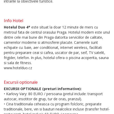
intrarile la obiectivele turistice.
Info Hotel
Hotelul Duo 4*
este situat la doar 12 minute de mers cu
metroul fata de centrul orasului Praga. Hotelul modern este unul
dintre cele mai bune din Praga datorita serviciilor de calitate,
camerelor moderne si atmosferei placute. Camerele sunt
echipate cu: baie, aer conditionat, internet wireless, facilitati
pentru preparare ceai si cafea, uscator de par, seif, TV satelit,
frigider, telefon. In plus, hotelul ofera o piscina acoperita, sauna
si sala de fitness.
www.hotelduo.cz
Excursii optionale
EXCURSII OPTIONALE (preturi informative):
• Karlovy Vary: 80 EURO / persoana (pretul include: transport
autocar, insotitor de grup, tur de oras, pranzul).
• Cina traditionala ceheasca cu program folcloric, preparate
traditionale, bere, vin si bauturi nealcolice incluse (transfer hotel-