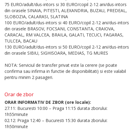
75 EURO/adult/dus-intors si 30 EURO/copil 2-12 ani/dus-intors
din orasele SINAIA, PITESTI, ALEXANDRIA, BUZAU, PREDEAL,
SLOBOZIA, CALARASI, SLATINA
100 EURO/adult/dus-intors si 40 EURO/copil 2-12 ani/dus-intors
din orasele BRASOV, FOCSANI, CONSTANTA, CRAIOVA,
CARACAL, RM VALCEA, BRAILA, GALATI, TECUCI, FAGARAS,
TULCEA, BACAU
130 EURO/adult/dus-intors si 50 EURO/copil 2-12 ani/dus-intors
din orasele SIBIU, SIGHISOARA, MEDIAS, TG MURES
NOTA: Serviciul de transfer privat este la cerere (se poate
confirma sau infirma in functie de disponibilitati) si este valabil
pentru minim 2 pasageri.
Orar de zbor
ORAR INFORMATIV DE ZBOR (ore locale):
27.11: Bucuresti 10:00 – Praga 11:15 durata zborului:
1h55minute
02.12: Praga 12:40 – Bucuresti 15:30 durata zborului:
1h50minute