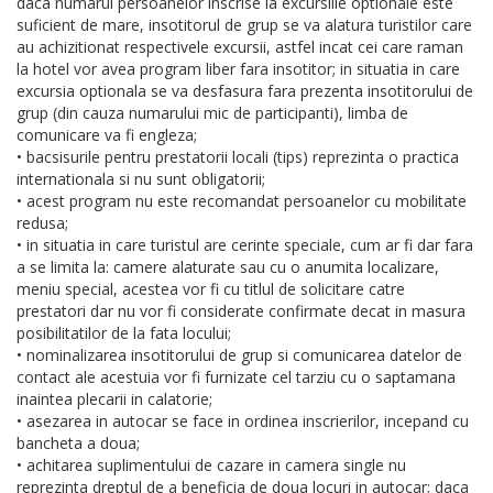
daca numarul persoanelor inscrise la excursiile optionale este
suficient de mare, insotitorul de grup se va alatura turistilor care
au achizitionat respectivele excursii, astfel incat cei care raman
la hotel vor avea program liber fara insotitor; in situatia in care
excursia optionala se va desfasura fara prezenta insotitorului de
grup (din cauza numarului mic de participanti), limba de
comunicare va fi engleza;
• bacsisurile pentru prestatorii locali (tips) reprezinta o practica
internationala si nu sunt obligatorii;
• acest program nu este recomandat persoanelor cu mobilitate
redusa;
• in situatia in care turistul are cerinte speciale, cum ar fi dar fara
a se limita la: camere alaturate sau cu o anumita localizare,
meniu special, acestea vor fi cu titlul de solicitare catre
prestatori dar nu vor fi considerate confirmate decat in masura
posibilitatilor de la fata locului;
• nominalizarea insotitorului de grup si comunicarea datelor de
contact ale acestuia vor fi furnizate cel tarziu cu o saptamana
inaintea plecarii in calatorie;
• asezarea in autocar se face in ordinea inscrierilor, incepand cu
bancheta a doua;
• achitarea suplimentului de cazare in camera single nu
reprezinta dreptul de a beneficia de doua locuri in autocar; daca