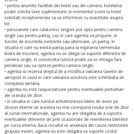
• pentru anumite facilitati din hotel sau din camera, hotelierul
poate solicita taxe suplimentare; in momentul sosirii la hotel
solicitati receptionerului sa va informeze cu exactitate asupra
lor;
• persoanele care calatoresc singure pot opta pentru camera
single sau pentru partaj, caz in care agentia va propune, in
functie de inscrierile existente sau ulterioare, un partaj. In
situatia in care nu exista partaj pana la expirarea termenului
limita de inscriere, agentia nu se obliga sa suporte diferenta de
camera single, in consecinta turistul poate sa se retraga fara
penalizari sau sa opteze pentru camera single;
• agentia isi rezerva dreptul de a modifica valoarea taxelor de
aeroport in cazul in care valoarea acestora este schimbata de
compania aeriana;
• agentia nu este raspunzatoare pentru eventualele perturbari
ale orarului de zbor;
• in situatia in care turistul achizitioneaza bilete de avion pe
zboruri interne iar acestea nu mai corespund noului orar de zbor
al cursei internationale, agentia nu are obligatia de a suporta
eventualele diferente de pret ocazionate de reemiterea biletelor
pe cursa interna; daca circuitul se anuleaza din cauza neintrunirii
grupului minim, agentia nu este obligata sa suporte costul