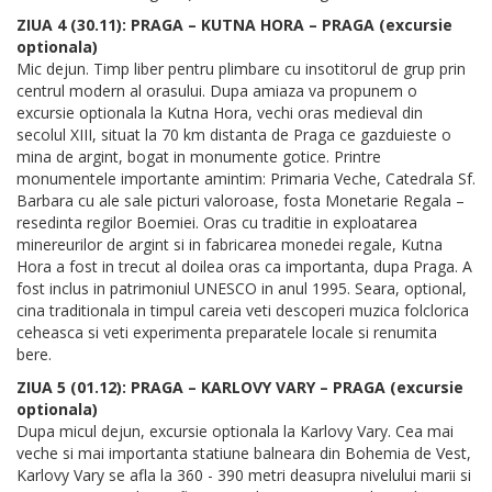
ZIUA 4 (30.11): PRAGA – KUTNA HORA – PRAGA (excursie
optionala)
Mic dejun. Timp liber pentru plimbare cu insotitorul de grup prin
centrul modern al orasului. Dupa amiaza va propunem o
excursie optionala la Kutna Hora, vechi oras medieval din
secolul XIII, situat la 70 km distanta de Praga ce gazduieste o
mina de argint, bogat in monumente gotice. Printre
monumentele importante amintim: Primaria Veche, Catedrala Sf.
Barbara cu ale sale picturi valoroase, fosta Monetarie Regala –
resedinta regilor Boemiei. Oras cu traditie in exploatarea
minereurilor de argint si in fabricarea monedei regale, Kutna
Hora a fost in trecut al doilea oras ca importanta, dupa Praga. A
fost inclus in patrimoniul UNESCO in anul 1995. Seara, optional,
cina traditionala in timpul careia veti descoperi muzica folclorica
ceheasca si veti experimenta preparatele locale si renumita
bere.
ZIUA 5 (01.12): PRAGA – KARLOVY VARY – PRAGA (excursie
optionala)
Dupa micul dejun, excursie optionala la Karlovy Vary. Cea mai
veche si mai importanta statiune balneara din Bohemia de Vest,
Karlovy Vary se afla la 360 - 390 metri deasupra nivelului marii si