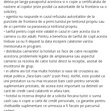
detina pe langa pasaportul acestora si o copie a certificatului de
nastere al copiilor (este posibil ca autoritatile de la frontiera sa o
solicite);
• agentia nu raspunde in cazul refuzului autoritatilor de la
punctele de frontiera de a primi turistul pe teritoriul propriu sau
de a-i permite sa paraseasca teritoriul propriu;
• tariful pentru copil este valabil in cazul in care acesta sta in
camera cu doi adulti. Pentru a beneficia de tariful de copil acesta
trebuie sa nu fi depasit la data inceperii calatoriei varsta
mentionata in program.
• distributia camerelor la hoteluri se face de catre receptiile
acestora; problemele legate de amplasarea sau aspectul
camerei se rezolva de catre turist direct la receptie, asistat de
insotitorul de grup;
• in ultimii ani tot mai multe hoteluri si vase de croaziera au
initiat politica „fara bani cash” (cash free). Astfel, este posibil ca
unii prestatori sa nu mai incaseze bani cash pentru serviciile
suplimentare prestate, de aceea este important sa detineti un
card de credit cand calatoriti in afara tarii;
• hotelul isi rezerva dreptul de a solicita fiecarui turist o suma
cash sau o copie a cartii de credit personale, ca garantie pentru
cheltuielile suplimentare ce urmeaza a fi facute pe parcursul
sederii;