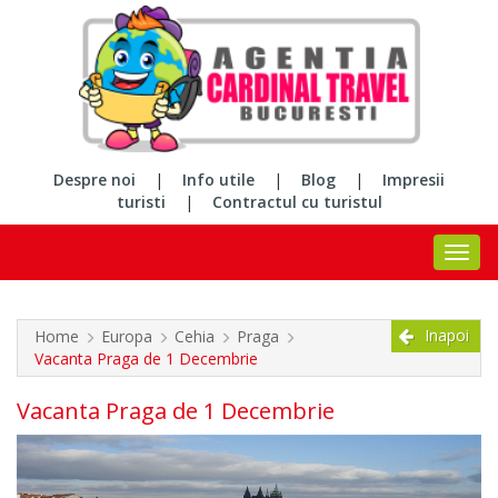
Despre noi
|
Info utile
|
Blog
|
Impresii
turisti
|
Contractul cu turistul
Inapoi
Home
Europa
Cehia
Praga
Vacanta Praga de 1 Decembrie
Vacanta Praga de 1 Decembrie