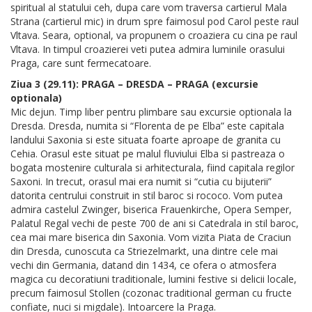
spiritual al statului ceh, dupa care vom traversa cartierul Mala
Strana (cartierul mic) in drum spre faimosul pod Carol peste raul
Vltava. Seara, optional, va propunem o croaziera cu cina pe raul
Vltava. In timpul croazierei veti putea admira luminile orasului
Praga, care sunt fermecatoare.
Ziua 3 (29.11): PRAGA – DRESDA – PRAGA (excursie
optionala)
Mic dejun. Timp liber pentru plimbare sau excursie optionala la
Dresda. Dresda, numita si “Florenta de pe Elba” este capitala
landului Saxonia si este situata foarte aproape de granita cu
Cehia. Orasul este situat pe malul fluviului Elba si pastreaza o
bogata mostenire culturala si arhitecturala, fiind capitala regilor
Saxoni. In trecut, orasul mai era numit si “cutia cu bijuterii”
datorita centrului construit in stil baroc si rococo. Vom putea
admira castelul Zwinger, biserica Frauenkirche, Opera Semper,
Palatul Regal vechi de peste 700 de ani si Catedrala in stil baroc,
cea mai mare biserica din Saxonia. Vom vizita Piata de Craciun
din Dresda, cunoscuta ca Striezelmarkt, una dintre cele mai
vechi din Germania, datand din 1434, ce ofera o atmosfera
magica cu decoratiuni traditionale, lumini festive si delicii locale,
precum faimosul Stollen (cozonac traditional german cu fructe
confiate, nuci si migdale). Intoarcere la Praga.