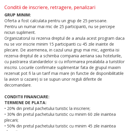
Conditii de inscriere, retragere, penalizari
GRUP MINIM:
Oferta a fost calculata pentru un grup de 25 persoane.
Pentru un numar mai mic de 25 participanti, nu se percepe
niciun supliment.
Organizatorul isi rezerva dreptul de a anula acest program daca
nu se vor inscrie minim 15 participanti cu 45 zile inainte de
plecare. De asemenea, in cazul unui grup mai mic, agentia isi
rezerva dreptul de a schimba compania aeriana sau hotelurile,
cu pastrarea standardelor si cu informarea prealabila a turistilor
inscrisi. Locurile confirmate suplimentar fata de grupul maxim
rezervat pot fi la un tarif mai mare (in functie de disponibilitatile
la avion si cazare) si se supun unor reguli diferite de
decomandare.
CONDITII FINANCIARE:
TERMENE DE PLATA:
• 20% din pretul pachetului turistic la inscriere;
• 30% din pretul pachetului turistic cu minim 60 zile inaintea
plecarii;
• 50% din pretul pachetului turistic cu minim 45 zile inaintea