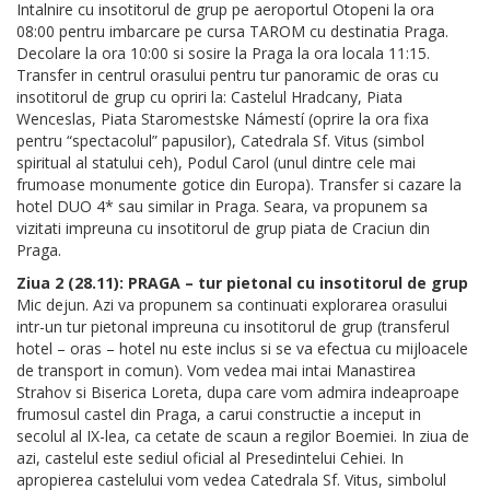
Intalnire cu insotitorul de grup pe aeroportul Otopeni la ora
08:00 pentru imbarcare pe cursa TAROM cu destinatia Praga.
Decolare la ora 10:00 si sosire la Praga la ora locala 11:15.
Transfer in centrul orasului pentru tur panoramic de oras cu
insotitorul de grup cu opriri la: Castelul Hradcany, Piata
Wenceslas, Piata Staromestske Námestí (oprire la ora fixa
pentru “spectacolul” papusilor), Catedrala Sf. Vitus (simbol
spiritual al statului ceh), Podul Carol (unul dintre cele mai
frumoase monumente gotice din Europa). Transfer si cazare la
hotel DUO 4* sau similar in Praga. Seara, va propunem sa
vizitati impreuna cu insotitorul de grup piata de Craciun din
Praga.
Ziua 2 (28.11): PRAGA – tur pietonal cu insotitorul de grup
Mic dejun. Azi va propunem sa continuati explorarea orasului
intr-un tur pietonal impreuna cu insotitorul de grup (transferul
hotel – oras – hotel nu este inclus si se va efectua cu mijloacele
de transport in comun). Vom vedea mai intai Manastirea
Strahov si Biserica Loreta, dupa care vom admira indeaproape
frumosul castel din Praga, a carui constructie a inceput in
secolul al IX-lea, ca cetate de scaun a regilor Boemiei. In ziua de
azi, castelul este sediul oficial al Presedintelui Cehiei. In
apropierea castelului vom vedea Catedrala Sf. Vitus, simbolul