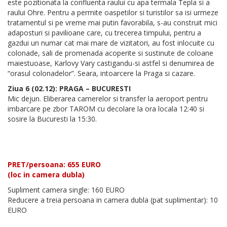
este pozitionata la confluenta raului cu apa termala Tepla si a
raului Ohre. Pentru a permite oaspetilor si turistilor sa isi urmeze
tratamentul si pe vreme mai putin favorabila, s-au construit mici
adaposturi si pavilioane care, cu trecerea timpului, pentru a
gazdui un numar cat mai mare de vizitatori, au fost inlocuite cu
colonade, sali de promenada acoperite si sustinute de coloane
maiestuoase, Karlovy Vary castigandu-si astfel si denumirea de
“orasul colonadelor”. Seara, intoarcere la Praga si cazare.
Ziua 6 (02.12): PRAGA – BUCURESTI
Mic dejun. Eliberarea camerelor si transfer la aeroport pentru
imbarcare pe zbor TAROM cu decolare la ora locala 12:40 si
sosire la Bucuresti la 15:30.
PRET/persoana: 655 EURO
(loc in camera dubla)
Supliment camera single: 160 EURO
Reducere a treia persoana in camera dubla (pat suplimentar): 10
EURO