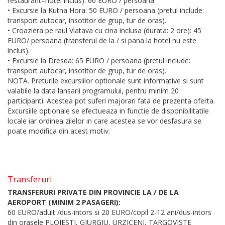
restaurant–hotel inclus): 60 EURO / persoana
• Excursie la Kutna Hora: 50 EURO / persoana (pretul include:
transport autocar, insotitor de grup, tur de oras).
• Croaziera pe raul Vlatava cu cina inclusa (durata: 2 ore): 45
EURO/ persoana (transferul de la / si pana la hotel nu este
inclus).
• Excursie la Dresda: 65 EURO / persoana (pretul include:
transport autocar, insotitor de grup, tur de oras).
NOTA. Preturile excursiilor optionale sunt informative si sunt
valabile la data lansarii programului, pentru minim 20
participanti. Acestea pot suferi majorari fata de prezenta oferta.
Excursiile optionale se efectueaza in functie de disponibilitatile
locale iar ordinea zilelor in care acestea se vor desfasura se
poate modifica din acest motiv.
Transferuri
TRANSFERURI PRIVATE DIN PROVINCIE LA / DE LA
AEROPORT (MINIM 2 PASAGERI):
60 EURO/adult /dus-intors si 20 EURO/copil 2-12 ani/dus-intors
din orasele PLOIESTI, GIURGIU, URZICENI, TARGOVISTE