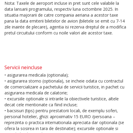
Nota: Taxele de aeroport incluse in pret sunt cele valabile la
data lansarii programului, respectiv luna octombrie 2025. In
situatia majorarii de catre compania aeriana a acestor taxe
pana la data emiterii biletelor de avion (biletele se emit cu 7-14
zile inainte de plecare), agentia isi rezerva dreptul de a modifica
pretul circuitului conform cu noile valori ale acestor taxe.
Servicii neincluse
• asigurarea medicala (optionala);
• asigurarea storno (optionala), se incheie odata cu contractul
de comercializare a pachetului de servicii turistice, in pachet cu
asigurarea medicala de calatorie;
• excursiile optionale si intrarile la obiectivele turistice, altele
decat cele mentionate ca fiind incluse;
• bacsisuri (tips) pentru prestatorii locali, de exemplu soferi,
personal hotelier, ghizi: aproximativ 15 EURO /persoana –
reprezinta o practica internationala apreciata dar optionala (se
ofera la sosirea in tara de destinatie); excursiile optionale si