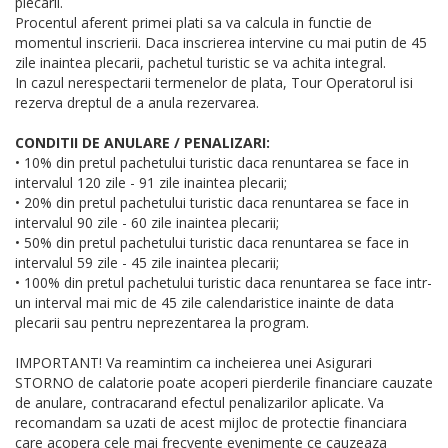
plecarii.
Procentul aferent primei plati sa va calcula in functie de
momentul inscrierii. Daca inscrierea intervine cu mai putin de 45
zile inaintea plecarii, pachetul turistic se va achita integral.
In cazul nerespectarii termenelor de plata, Tour Operatorul isi
rezerva dreptul de a anula rezervarea.
CONDITII DE ANULARE / PENALIZARI:
• 10% din pretul pachetului turistic daca renuntarea se face in
intervalul 120 zile - 91 zile inaintea plecarii;
• 20% din pretul pachetului turistic daca renuntarea se face in
intervalul 90 zile - 60 zile inaintea plecarii;
• 50% din pretul pachetului turistic daca renuntarea se face in
intervalul 59 zile - 45 zile inaintea plecarii;
• 100% din pretul pachetului turistic daca renuntarea se face intr-
un interval mai mic de 45 zile calendaristice inainte de data
plecarii sau pentru neprezentarea la program.
IMPORTANT! Va reamintim ca incheierea unei Asigurari
STORNO de calatorie poate acoperi pierderile financiare cauzate
de anulare, contracarand efectul penalizarilor aplicate. Va
recomandam sa uzati de acest mijloc de protectie financiara
care acopera cele mai frecvente evenimente ce cauzeaza