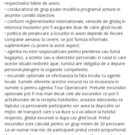
respectivelor bilete de avion;
• conducatorul de grup poate modifica programul actiunii in
anumite conditii obiective;
• conform reglementarilor internationale, serviciile de ghidaj in
interiorul muzeelor pot fi asigurate doar de catre ghizii locali;
• politica de prealocare a locurilor in avion depinde de fiecare
companie aeriana; la cerere, se pot furniza informatii
suplimentare cu privire la acest aspect;
• agentia nu este raspunzatoare pentru pierderea sau furtul
bagajelor, a actelor sau a obiectelor personale; in cazul in care
aceste situatii nedorite apar, turistul are obligatia de a depune
personal plangere la organele competente;
• excursiile optionale se efectueaza la fata locului cu agentii
locale. Sumele aferente acestor excursii nu se incaseaza in
numele si pentru agentia Tour Operatoare. Preturile excursiilor
optionale pot fi mai mari decat cele ale excursiilor ce pot fi
achizitionate de la receptia hotelurilor, aceasta datorandu-se
faptului ca persoanele participante vor avea la dispozitie un
mijloc de transport care ii va duce si ii va aduce la hotelul
respectiv, ghidul excursiei si dupa caz ghid local. Pretul
excursiilor este calculat pentru un grup minim de 20 persoane.
La un numar mai mic de participanti pretul creste proportional;