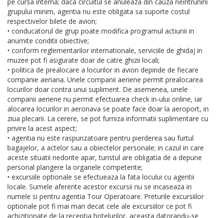
pe cursa interna; daca circuitul se anuleaza din cauza neintrunirii
grupului minim, agentia nu este obligata sa suporte costul
respectivelor bilete de avion;
• conducatorul de grup poate modifica programul actiunii in
anumite conditii obiective;
• conform reglementarilor internationale, serviciile de ghidaj in
muzee pot fi asigurate doar de catre ghizii locali;
• politica de prealocare a locurilor in avion depinde de fiecare
companie aeriana. Unele companii aeriene permit prealocarea
locurilor doar contra unui supliment. De asemenea, unele
companii aeriene nu permit efectuarea check in-ului online, iar
alocarea locurilor in aeronava se poate face doar la aeroport, in
ziua plecarii. La cerere, se pot furniza informatii suplimentare cu
privire la acest aspect;
• agentia nu este raspunzatoare pentru pierderea sau furtul
bagajelor, a actelor sau a obiectelor personale; in cazul in care
aceste situatii nedorite apar, turistul are obligatia de a depune
personal plangere la organele competente;
• excursiile optionale se efectueaza la fata locului cu agentii
locale. Sumele aferente acestor excursii nu se incaseaza in
numele si pentru agentia Tour Operatoare. Preturile excursiilor
optionale pot fi mai mari decat cele ale excursiilor ce pot fi
achizitionate de la receptia hotelurilor, aceasta datorandu-se