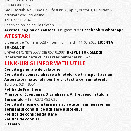
J2017021036400
CUI RO38641576
Sediu social: B-dul Dacia 47 (fost nr. 3), ap. 1, sector 1, Bucuresti -
activitate exclusiv online
Tel: 0722332542
Rezervati online sau la telefon.
Accesati pagina de contact.
. Ne gasiti si pe
Facebook
si
WhatsApp
ATESTARI
Licenta de Turism
528 - interm. online din 11.05.2023
LICENTA
TURISM.pdf
Brevet de turism 5577 din 05.10.2001
BREVET TURISM.pdf
Operator de date cu caracter personal
nr 38744
LINK-URI SI INFORMATII UTILE
Conditii generale de calatorie
Conditii de comercializare a biletelor de transport aerian
Autoritatea nationala pentru protectia consumatorului
Telefon: 021 - 9551
Politia de Frontiera
Ministerul Economiei, Digitalizarii. Antreprenoriatului
si
Turismului
- Tel.: 0372 492 630
Conditii de iesire din tara pentru cetatenii minori romani
Termeni si conditii de utilizare a site-ului
Politica de confidentialitate
Politica de cookies
Sitemap