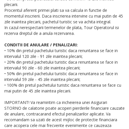
plecarii.
Procentul aferent primei plati sa va calcula in functie de
momentul inscrierii. Daca inscrierea intervine cu mai putin de 45
zile inaintea plecarii, pachetul turistic se va achita integral.
In cazul nerespectarii termenelor de plata, Tour Operatorul isi
rezerva dreptul de a anula rezervarea.
CONDITII DE ANULARE / PENALIZARI:
• 10% din pretul pachetului turistic daca renuntarea se face in
intervalul 120 zile - 91 zile inaintea plecarii;
• 20% din pretul pachetului turistic daca renuntarea se face in
intervalul 90 zile - 60 zile inaintea plecarii;
• 50% din pretul pachetului turistic daca renuntarea se face in
intervalul 59 zile - 45 zile inaintea plecarii;
• 100% din pretul pachetului turistic daca renuntarea se face cu
mai putin de 45 zile inaintea plecarii.
IMPORTANT! Va reamintim ca incheierea unei Asigurari
STORNO de calatorie poate acoperi pierderile financiare cauzate
de anulare, contracarand efectul penalizarilor aplicate. Va
recomandam sa uzati de acest mijloc de protectie financiara
care acopera cele mai frecvente evenimente ce cauzeaza