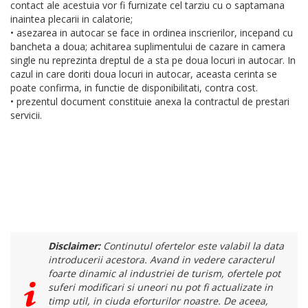
contact ale acestuia vor fi furnizate cel tarziu cu o saptamana
inaintea plecarii in calatorie;
• asezarea in autocar se face in ordinea inscrierilor, incepand cu
bancheta a doua; achitarea suplimentului de cazare in camera
single nu reprezinta dreptul de a sta pe doua locuri in autocar. In
cazul in care doriti doua locuri in autocar, aceasta cerinta se
poate confirma, in functie de disponibilitati, contra cost.
• prezentul document constituie anexa la contractul de prestari
servicii.
Disclaimer:
Continutul ofertelor este valabil la data
introducerii acestora. Avand in vedere caracterul
foarte dinamic al industriei de turism, ofertele pot
suferi modificari si uneori nu pot fi actualizate in
timp util, in ciuda eforturilor noastre. De aceea,