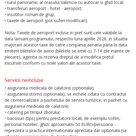
• turul panoramic al orasului Valencia cu autocar si ghid local;
• transferuri aeroport - hotel - aeroport;
• insotitor roman de grup;
• taxele de aeroport (pot suferi modificari).
Nota: Taxele de aeroport incluse in pret sunt cele valabile la
data lansarii programului, respectiv luna aprilie 2026. In situatia
majorarii acestor taxe de catre compania aeriana pana la data
emiterii biletelor de avion (biletele se emit cu 7-14 zile inainte de
plecare), agentia isi rezerva dreptul de a modifica pretul
excursiei conform cu noile valori ale acestor taxe.
Servicii neincluse
• asigurarea medicala de calatorie (optionala);
• asigurarea storno (optionala), se incheie odata cu contractul
de comercializare a pachetului de servicii turistice, in pachet cu
asigurarea medicala de calatorie;
• catering pe timpul zborului;
• bacsisuri (tips) pentru prestatorii locali, de exemplu soferi,
personal hotelier, ghizi: aproximativ 50 EURO/persoana -
reprezinta o practica internationala apreciata dar optionala (se