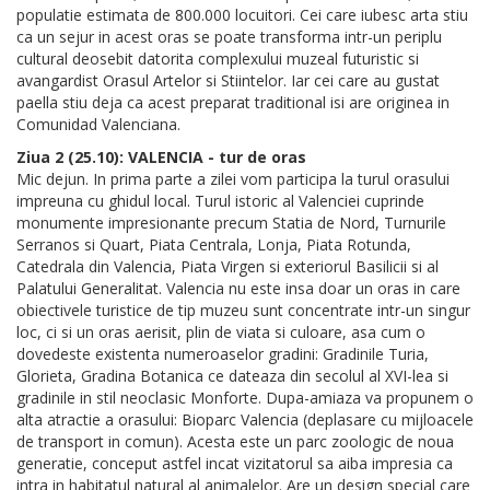
populatie estimata de 800.000 locuitori. Cei care iubesc arta stiu
ca un sejur in acest oras se poate transforma intr-un periplu
cultural deosebit datorita complexului muzeal futuristic si
avangardist Orasul Artelor si Stiintelor. Iar cei care au gustat
paella stiu deja ca acest preparat traditional isi are originea in
Comunidad Valenciana.
Ziua 2 (25.10): VALENCIA - tur de oras
Mic dejun. In prima parte a zilei vom participa la turul orasului
impreuna cu ghidul local. Turul istoric al Valenciei cuprinde
monumente impresionante precum Statia de Nord, Turnurile
Serranos si Quart, Piata Centrala, Lonja, Piata Rotunda,
Catedrala din Valencia, Piata Virgen si exteriorul Basilicii si al
Palatului Generalitat. Valencia nu este insa doar un oras in care
obiectivele turistice de tip muzeu sunt concentrate intr-un singur
loc, ci si un oras aerisit, plin de viata si culoare, asa cum o
dovedeste existenta numeroaselor gradini: Gradinile Turia,
Glorieta, Gradina Botanica ce dateaza din secolul al XVI-lea si
gradinile in stil neoclasic Monforte. Dupa-amiaza va propunem o
alta atractie a orasului: Bioparc Valencia (deplasare cu mijloacele
de transport in comun). Acesta este un parc zoologic de noua
generatie, conceput astfel incat vizitatorul sa aiba impresia ca
intra in habitatul natural al animalelor. Are un design special care