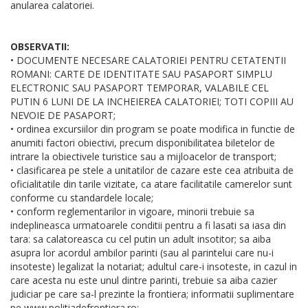
anularea calatoriei.
OBSERVATII:
• DOCUMENTE NECESARE CALATORIEI PENTRU CETATENTII
ROMANI: CARTE DE IDENTITATE SAU PASAPORT SIMPLU
ELECTRONIC SAU PASAPORT TEMPORAR, VALABILE CEL
PUTIN 6 LUNI DE LA INCHEIEREA CALATORIEI; TOTI COPIII AU
NEVOIE DE PASAPORT;
• ordinea excursiilor din program se poate modifica in functie de
anumiti factori obiectivi, precum disponibilitatea biletelor de
intrare la obiectivele turistice sau a mijloacelor de transport;
• clasificarea pe stele a unitatilor de cazare este cea atribuita de
oficialitatile din tarile vizitate, ca atare facilitatile camerelor sunt
conforme cu standardele locale;
• conform reglementarilor in vigoare, minorii trebuie sa
indeplineasca urmatoarele conditii pentru a fi lasati sa iasa din
tara: sa calatoreasca cu cel putin un adult insotitor; sa aiba
asupra lor acordul ambilor parinti (sau al parintelui care nu-i
insoteste) legalizat la notariat; adultul care-i insoteste, in cazul in
care acesta nu este unul dintre parinti, trebuie sa aiba cazier
judiciar pe care sa-l prezinte la frontiera; informatii suplimentare
pe www.politiadefrontiera.ro;