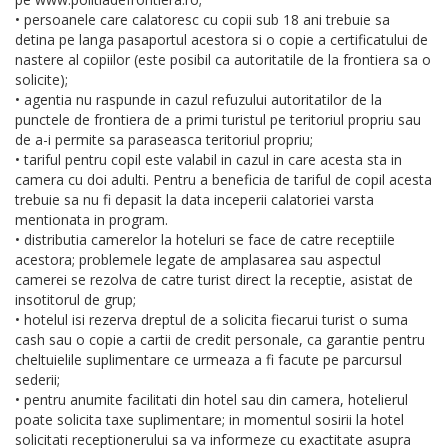
• persoanele care calatoresc cu copii sub 18 ani trebuie sa
detina pe langa pasaportul acestora si o copie a certificatului de
nastere al copiilor (este posibil ca autoritatile de la frontiera sa o
solicite);
• agentia nu raspunde in cazul refuzului autoritatilor de la
punctele de frontiera de a primi turistul pe teritoriul propriu sau
de a-i permite sa paraseasca teritoriul propriu;
• tariful pentru copil este valabil in cazul in care acesta sta in
camera cu doi adulti. Pentru a beneficia de tariful de copil acesta
trebuie sa nu fi depasit la data inceperii calatoriei varsta
mentionata in program.
• distributia camerelor la hoteluri se face de catre receptiile
acestora; problemele legate de amplasarea sau aspectul
camerei se rezolva de catre turist direct la receptie, asistat de
insotitorul de grup;
• hotelul isi rezerva dreptul de a solicita fiecarui turist o suma
cash sau o copie a cartii de credit personale, ca garantie pentru
cheltuielile suplimentare ce urmeaza a fi facute pe parcursul
sederii;
• pentru anumite facilitati din hotel sau din camera, hotelierul
poate solicita taxe suplimentare; in momentul sosirii la hotel
solicitati receptionerului sa va informeze cu exactitate asupra