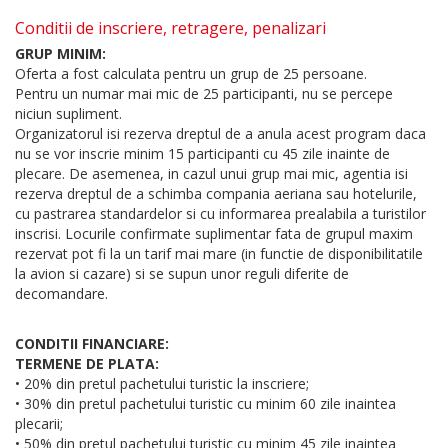
Conditii de inscriere, retragere, penalizari
GRUP MINIM:
Oferta a fost calculata pentru un grup de 25 persoane.
Pentru un numar mai mic de 25 participanti, nu se percepe
niciun supliment.
Organizatorul isi rezerva dreptul de a anula acest program daca
nu se vor inscrie minim 15 participanti cu 45 zile inainte de
plecare. De asemenea, in cazul unui grup mai mic, agentia isi
rezerva dreptul de a schimba compania aeriana sau hotelurile,
cu pastrarea standardelor si cu informarea prealabila a turistilor
inscrisi. Locurile confirmate suplimentar fata de grupul maxim
rezervat pot fi la un tarif mai mare (in functie de disponibilitatile
la avion si cazare) si se supun unor reguli diferite de
decomandare.
CONDITII FINANCIARE:
TERMENE DE PLATA:
• 20% din pretul pachetului turistic la inscriere;
• 30% din pretul pachetului turistic cu minim 60 zile inaintea
plecarii;
• 50% din pretul pachetului turistic cu minim 45 zile inaintea