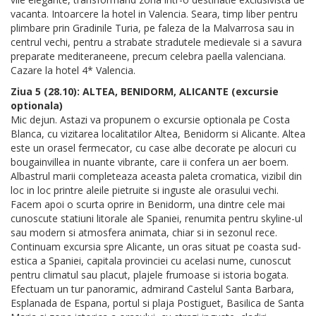
vacanta. Intoarcere la hotel in Valencia. Seara, timp liber pentru
plimbare prin Gradinile Turia, pe faleza de la Malvarrosa sau in
centrul vechi, pentru a strabate stradutele medievale si a savura
preparate mediteraneene, precum celebra paella valenciana.
Cazare la hotel 4* Valencia.
Ziua 5 (28.10): ALTEA, BENIDORM, ALICANTE (excursie
optionala)
Mic dejun. Astazi va propunem o excursie optionala pe Costa
Blanca, cu vizitarea localitatilor Altea, Benidorm si Alicante. Altea
este un orasel fermecator, cu case albe decorate pe alocuri cu
bougainvillea in nuante vibrante, care ii confera un aer boem.
Albastrul marii completeaza aceasta paleta cromatica, vizibil din
loc in loc printre aleile pietruite si inguste ale orasului vechi.
Facem apoi o scurta oprire in Benidorm, una dintre cele mai
cunoscute statiuni litorale ale Spaniei, renumita pentru skyline-ul
sau modern si atmosfera animata, chiar si in sezonul rece.
Continuam excursia spre Alicante, un oras situat pe coasta sud-
estica a Spaniei, capitala provinciei cu acelasi nume, cunoscut
pentru climatul sau placut, plajele frumoase si istoria bogata.
Efectuam un tur panoramic, admirand Castelul Santa Barbara,
Esplanada de Espana, portul si plaja Postiguet, Basilica de Santa