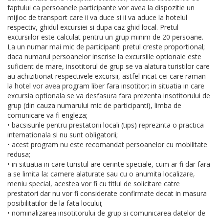
faptului ca persoanele participante vor avea la dispozitie un
mijloc de transport care ii va duce si ii va aduce la hotelul
respectiv, ghidul excursiei si dupa caz ghid local. Pretul
excursiilor este calculat pentru un grup minim de 20 persoane.
La un numar mai mic de participanti pretul creste proportional;
daca numarul persoanelor inscrise la excursiile optionale este
suficient de mare, insotitorul de grup se va alatura turistilor care
au achizitionat respectivele excursii, astfel incat cei care raman
la hotel vor avea program liber fara insotitor; in situatia in care
excursia optionala se va desfasura fara prezenta insotitorului de
grup (din cauza numarului mic de participanti), limba de
comunicare va fi engleza;
• bacsisurile pentru prestatorii locali (tips) reprezinta o practica
internationala si nu sunt obligatorii;
• acest program nu este recomandat persoanelor cu mobilitate
redusa;
• in situatia in care turistul are cerinte speciale, cum ar fi dar fara
a se limita la: camere alaturate sau cu o anumita localizare,
meniu special, acestea vor fi cu titlul de solicitare catre
prestatori dar nu vor fi considerate confirmate decat in masura
posibilitatilor de la fata locului;
• nominalizarea insotitorului de grup si comunicarea datelor de