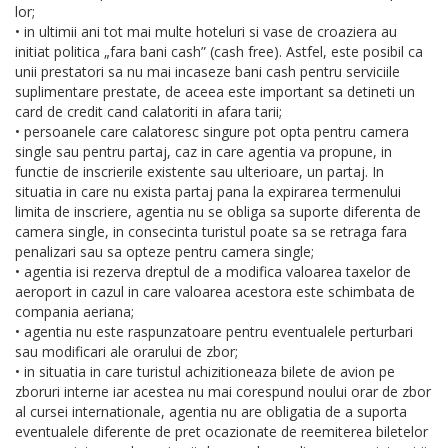
lor;
• in ultimii ani tot mai multe hoteluri si vase de croaziera au
initiat politica „fara bani cash” (cash free). Astfel, este posibil ca
unii prestatori sa nu mai incaseze bani cash pentru serviciile
suplimentare prestate, de aceea este important sa detineti un
card de credit cand calatoriti in afara tarii;
• persoanele care calatoresc singure pot opta pentru camera
single sau pentru partaj, caz in care agentia va propune, in
functie de inscrierile existente sau ulterioare, un partaj. In
situatia in care nu exista partaj pana la expirarea termenului
limita de inscriere, agentia nu se obliga sa suporte diferenta de
camera single, in consecinta turistul poate sa se retraga fara
penalizari sau sa opteze pentru camera single;
• agentia isi rezerva dreptul de a modifica valoarea taxelor de
aeroport in cazul in care valoarea acestora este schimbata de
compania aeriana;
• agentia nu este raspunzatoare pentru eventualele perturbari
sau modificari ale orarului de zbor;
• in situatia in care turistul achizitioneaza bilete de avion pe
zboruri interne iar acestea nu mai corespund noului orar de zbor
al cursei internationale, agentia nu are obligatia de a suporta
eventualele diferente de pret ocazionate de reemiterea biletelor