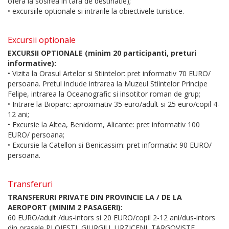
ofera la sosirea in tara de destinatie);
• excursiile optionale si intrarile la obiectivele turistice.
Excursii optionale
EXCURSII OPTIONALE (minim 20 participanti, preturi
informative):
• Vizita la Orasul Artelor si Stiintelor: pret informativ 70 EURO/
persoana. Pretul include intrarea la Muzeul Stiintelor Principe
Felipe, intrarea la Oceanografic si insotitor roman de grup;
• Intrare la Bioparc: aproximativ 35 euro/adult si 25 euro/copil 4-
12 ani;
• Excursie la Altea, Benidorm, Alicante: pret informativ 100
EURO/ persoana;
• Excursie la Catellon si Benicassim: pret informativ: 90 EURO/
persoana.
Transferuri
TRANSFERURI PRIVATE DIN PROVINCIE LA / DE LA
AEROPORT (MINIM 2 PASAGERI):
60 EURO/adult /dus-intors si 20 EURO/copil 2-12 ani/dus-intors
din orasele PLOIESTI, GIURGIU, URZICENI, TARGOVISTE