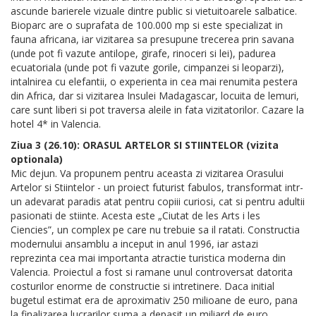
ascunde barierele vizuale dintre public si vietuitoarele salbatice.
Bioparc are o suprafata de 100.000 mp si este specializat in
fauna africana, iar vizitarea sa presupune trecerea prin savana
(unde pot fi vazute antilope, girafe, rinoceri si lei), padurea
ecuatoriala (unde pot fi vazute gorile, cimpanzei si leoparzi),
intalnirea cu elefantii, o experienta in cea mai renumita pestera
din Africa, dar si vizitarea Insulei Madagascar, locuita de lemuri,
care sunt liberi si pot traversa aleile in fata vizitatorilor. Cazare la
hotel 4* in Valencia.
Ziua 3 (26.10): ORASUL ARTELOR SI STIINTELOR (vizita
optionala)
Mic dejun. Va propunem pentru aceasta zi vizitarea Orasului
Artelor si Stiintelor - un proiect futurist fabulos, transformat intr-
un adevarat paradis atat pentru copiii curiosi, cat si pentru adultii
pasionati de stiinte. Acesta este „Ciutat de les Arts i les
Ciencies”, un complex pe care nu trebuie sa il ratati. Constructia
modernului ansamblu a inceput in anul 1996, iar astazi
reprezinta cea mai importanta atractie turistica moderna din
Valencia. Proiectul a fost si ramane unul controversat datorita
costurilor enorme de constructie si intretinere. Daca initial
bugetul estimat era de aproximativ 250 milioane de euro, pana
la finalizarea lucrarilor suma a depasit un miliard de euro.