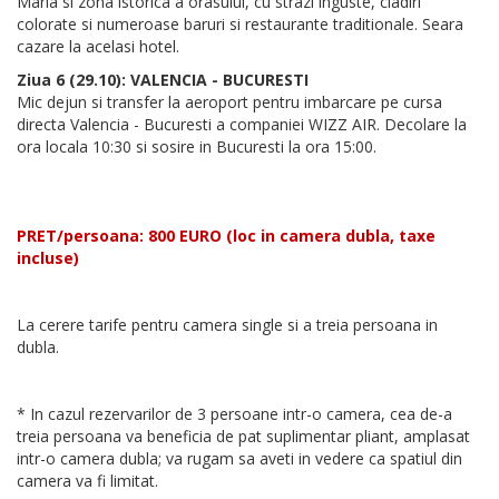
Maria si zona istorica a orasului, cu strazi inguste, cladiri
colorate si numeroase baruri si restaurante traditionale. Seara
cazare la acelasi hotel.
Ziua 6 (29.10): VALENCIA - BUCURESTI
Mic dejun si transfer la aeroport pentru imbarcare pe cursa
directa Valencia - Bucuresti a companiei WIZZ AIR. Decolare la
ora locala 10:30 si sosire in Bucuresti la ora 15:00.
PRET/persoana: 800 EURO (loc in camera dubla, taxe
incluse)
La cerere tarife pentru camera single si a treia persoana in
dubla.
* In cazul rezervarilor de 3 persoane intr-o camera, cea de-a
treia persoana va beneficia de pat suplimentar pliant, amplasat
intr-o camera dubla; va rugam sa aveti in vedere ca spatiul din
camera va fi limitat.