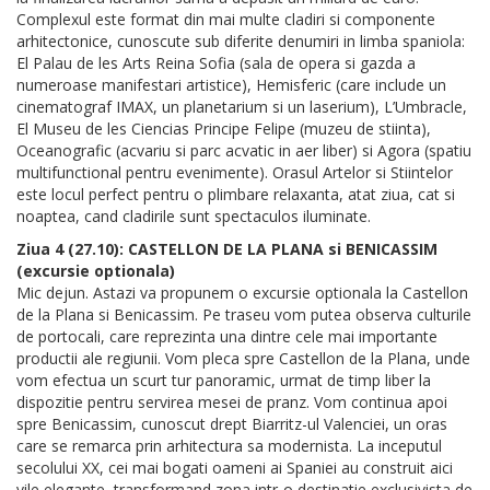
Complexul este format din mai multe cladiri si componente
arhitectonice, cunoscute sub diferite denumiri in limba spaniola:
El Palau de les Arts Reina Sofia (sala de opera si gazda a
numeroase manifestari artistice), Hemisferic (care include un
cinematograf IMAX, un planetarium si un laserium), L’Umbracle,
El Museu de les Ciencias Principe Felipe (muzeu de stiinta),
Oceanografic (acvariu si parc acvatic in aer liber) si Agora (spatiu
multifunctional pentru evenimente). Orasul Artelor si Stiintelor
este locul perfect pentru o plimbare relaxanta, atat ziua, cat si
noaptea, cand cladirile sunt spectaculos iluminate.
Ziua 4 (27.10): CASTELLON DE LA PLANA si BENICASSIM
(excursie optionala)
Mic dejun. Astazi va propunem o excursie optionala la Castellon
de la Plana si Benicassim. Pe traseu vom putea observa culturile
de portocali, care reprezinta una dintre cele mai importante
productii ale regiunii. Vom pleca spre Castellon de la Plana, unde
vom efectua un scurt tur panoramic, urmat de timp liber la
dispozitie pentru servirea mesei de pranz. Vom continua apoi
spre Benicassim, cunoscut drept Biarritz-ul Valenciei, un oras
care se remarca prin arhitectura sa modernista. La inceputul
secolului XX, cei mai bogati oameni ai Spaniei au construit aici
vile elegante, transformand zona intr-o destinatie exclusivista de