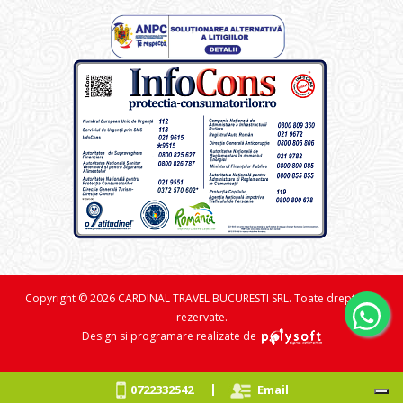
Copyright © 2026 CARDINAL TRAVEL BUCURESTI SRL. Toate drepturile
rezervate.
Design si programare realizate de
|
0722332542
Email