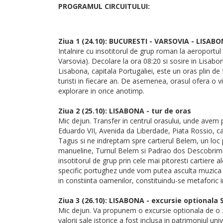
PROGRAMUL CIRCUITULUI:
Ziua 1 (24.10): BUCURESTI - VARSOVIA - LISAB
Intalnire cu insotitorul de grup roman la aeroportu
Varsovia). Decolare la ora 08:20 si sosire in Lisabon
Lisabona, capitala Portugaliei, este un oras plin de
turisti in fiecare an. De asemenea, orasul ofera o 
explorare in orice anotimp.
Ziua 2 (25.10): LISABONA - tur de oras
Mic dejun. Transfer in centrul orasului, unde avem p
Eduardo VII, Avenida da Liberdade, Piata Rossio, car
Tagus si ne indreptam spre cartierul Belem, un loc
manueline, Turnul Belem si Padrao dos Descobrim
insotitorul de grup prin cele mai pitoresti cartiere 
specific portughez unde vom putea asculta muzica fa
in constiinta oamenilor, constituindu-se metaforic in
Ziua 3 (26.10): LISABONA - excursie optionala S
Mic dejun. Va propunem o excursie optionala de o zi 
valorii sale istorice a fost inclusa in patrimoniul 