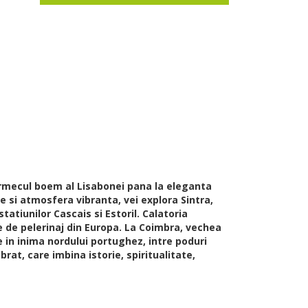
farmecul boem al Lisabonei pana la eleganta
 si atmosfera vibranta, vei explora Sintra,
tatiunilor Cascais si Estoril. Calatoria
e de pelerinaj din Europa. La Coimbra, vechea
e in inima nordului portughez, intre poduri
rat, care imbina istorie, spiritualitate,