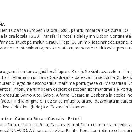
ONA
l Henri Coanda (Otopeni) la ora 06:00, pentru imbarcare pe cursa LOT P
a la ora locala 13:30. Transfer la hotel Holiday Inn Lisbon Continental 
 farmec, situat pe malurile raului Tejo. Cu un mix fascinant de istorie
viata de noapte vibranta, restaurante cu preparate traditionale precum
rogramat un tur cu ghid local (aprox. 3 ore). Se viziteaza cele mai impo
tierul Alfama cu unica sa Catedrala ce dateaza din secolul al XII-lea 
 puternic legat de descoperirile maritime portugheze cu Manastirea Do
entos - monument modern dedicat descoperirilor maritime ale Portu
ale orasului: Bairro Alto, Baixa, Alfama. Cazare in Lisabona la acelasi 
do. Fiind la origine o muzica cu influente arabe, dezvoltata in cartie
 insusi destinul (fado) lor. Cazare in Lisabona.
intra - Cabo da Roca - Cascais - Estoril
la Sintra, Cabo da Roca, Cascais, Estoril. Sintra este fosta resedinta 
universal UNESCO. Aici se poate vizita Palatul Regal, unul dintre cele 