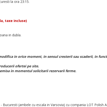
curesti la ora 23:15.
a, taxe incluse)
soana in dubla.
odifica in orice moment, in sensul cresterii sau scaderii, in funct
roducerii ofertei pe site.
, emisa in momentul solicitarii rezervarii ferme.
o - Bucuresti (ambele cu escala in Varsovia) cu compania LOT Polish Ai