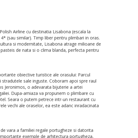
olish Airline cu destinatia Lisabona (escala la
4* (sau similar). Timp liber pentru plimbari in oras.
, cultura si modernitate, Lisabona atrage milioane de
 pasteis de nata si o clima blanda, perfecta pentru
rtante obiective turistice ale orasului: Parcul
si stradutele sale inguste. Coboram apoi spre raul
s Jeronimos, o adevarata bijuterie a artei
galiei. Dupa-amiaza va propunem o plimbare cu
hotel. Seara o putem petrece intr-un restaurant cu
rele vechi ale oraselor, ea este adanc inradacinata
de vara a familiei regale portugheze si datorita
mai importante exemple de arhitectura portugheza,