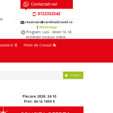
0722332542
cu
rezervari@cardinaltravel.ro
|
WhatsApp
Program: Luni - Vineri 10-18.
Activitate exclusiv online.
oaziere 🚢
Piete de Craciun 🎠
Inapoi
Plecare 2026: 24.10
Pret: de la 1050 €