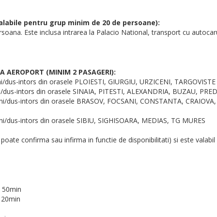
abile pentru grup minim de 20 de persoane):
soana. Este inclusa intrarea la Palacio National, transport cu autocarul
LA AEROPORT (MINIM 2 PASAGERI):
ani/dus-intors din orasele PLOIESTI, GIURGIU, URZICENI, TARGOVISTE
ani/dus-intors din orasele SINAIA, PITESTI, ALEXANDRIA, BUZAU, P
2 ani/dus-intors din orasele BRASOV, FOCSANI, CONSTANTA, CRAIOV
ani/dus-intors din orasele SIBIU, SIGHISOARA, MEDIAS, TG MURES
 poate confirma sau infirma in functie de disponibilitati) si este valabi
h 50min
h 20min