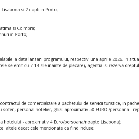
n Lisabona si 2 nopti in Porto;
 Fatima si Coimbra;
inuri in Porto;
labile la data lansarii programului, respectiv luna aprilie 2026. In si
etele se emit cu 7-14 zile inainte de plecare), agentia isi rezerva drept
contractul de comercializare a pachetului de servicii turistice, in pach
plu soferi, personal hotelier, ghizi: aproximativ 50 EURO /persoana - re
ptia hotelului - aproximativ 4 Euro/persoana/noapte Lisabona);
tice, altele decat cele mentionate ca fiind incluse;