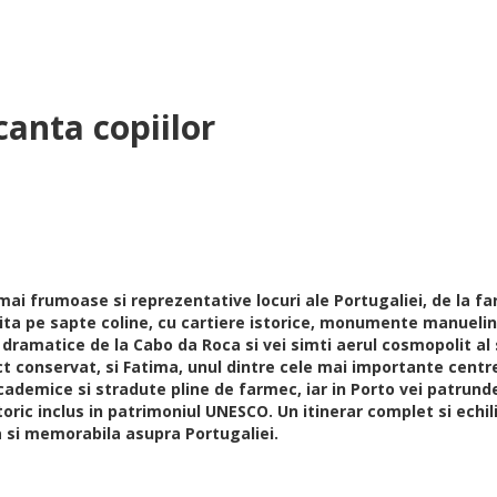
nta copiilor
e mai frumoase si reprezentative locuri ale Portugaliei, de la 
uita pe sapte coline, cu cartiere istorice, monumente manueline
 dramatice de la Cabo da Roca si vei simti aerul cosmopolit al s
t conservat, si Fatima, unul dintre cele mai importante centr
 academice si stradute pline de farmec, iar in Porto vei patrund
ic inclus in patrimoniul UNESCO. Un itinerar complet si echilib
a si memorabila asupra Portugaliei.