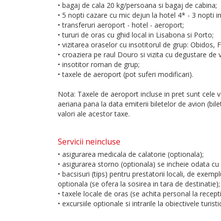
• bagaj de cala 20 kg/persoana si bagaj de cabina;
• 5 nopti cazare cu mic dejun la hotel 4* - 3 nopti i
• transferuri aeroport - hotel - aeroport;
• tururi de oras cu ghid local in Lisabona si Porto;
• vizitarea oraselor cu insotitorul de grup: Obidos,
• croaziera pe raul Douro si vizita cu degustare de v
• insotitor roman de grup;
• taxele de aeroport (pot suferi modificari).
Nota: Taxele de aeroport incluse in pret sunt cele va
aeriana pana la data emiterii biletelor de avion (bil
valori ale acestor taxe.
Servicii neincluse
• asigurarea medicala de calatorie (optionala);
• asigurarea storno (optionala) se incheie odata cu 
• bacsisuri (tips) pentru prestatorii locali, de exem
optionala (se ofera la sosirea in tara de destinatie);
• taxele locale de oras (se achita personal la rece
• excursiile optionale si intrarile la obiectivele turis