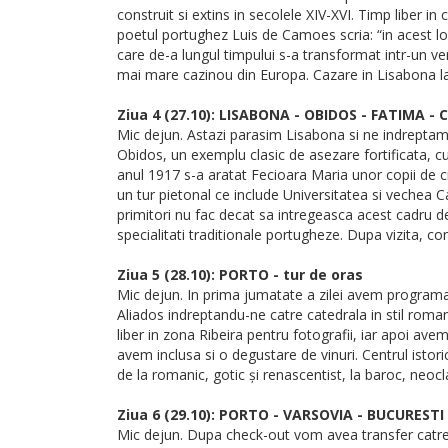
construit si extins in secolele XIV-XVI. Timp liber i
poetul portughez Luis de Camoes scria: “in acest l
care de-a lungul timpului s-a transformat intr-un ver
mai mare cazinou din Europa. Cazare in Lisabona la
Ziua 4 (27.10): LISABONA - OBIDOS - FATIMA -
Mic dejun. Astazi parasim Lisabona si ne indreptam spr
Obidos, un exemplu clasic de asezare fortificata, c
anul 1917 s-a aratat Fecioara Maria unor copii de c
un tur pietonal ce include Universitatea si vechea C
primitori nu fac decat sa intregeasca acest cadru d
specialitati traditionale portugheze. Dupa vizita, 
Ziua 5 (28.10): PORTO - tur de oras
Mic dejun. In prima jumatate a zilei avem programa
Aliados indreptandu-ne catre catedrala in stil roman
liber in zona Ribeira pentru fotografii, iar apoi a
avem inclusa si o degustare de vinuri. Centrul istor
de la romanic, gotic și renascentist, la baroc, neoc
Ziua 6 (29.10): PORTO - VARSOVIA - BUCURESTI
Mic dejun. Dupa check-out vom avea transfer catre 