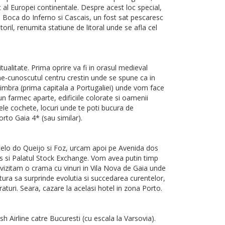
ct al Europei continentale. Despre acest loc special,
 Boca do Inferno si Cascais, un fost sat pescaresc
oril, renumita statiune de litoral unde se afla cel
itualitate. Prima oprire va fi in orasul medieval
ne-cunoscutul centru crestin unde se spune ca in
oimbra (prima capitala a Portugaliei) unde vom face
n farmec aparte, edificiile colorate si oamenii
ele cochete, locuri unde te poti bucura de
rto Gaia 4* (sau similar).
telo do Queijo si Foz, urcam apoi pe Avenida dos
ncis si Palatul Stock Exchange. Vom avea putin timp
 vizitam o crama cu vinuri in Vila Nova de Gaia unde
tura sa surprinde evolutia si succedarea curentelor,
aturi. Seara, cazare la acelasi hotel in zona Porto.
Airline catre Bucuresti (cu escala la Varsovia).