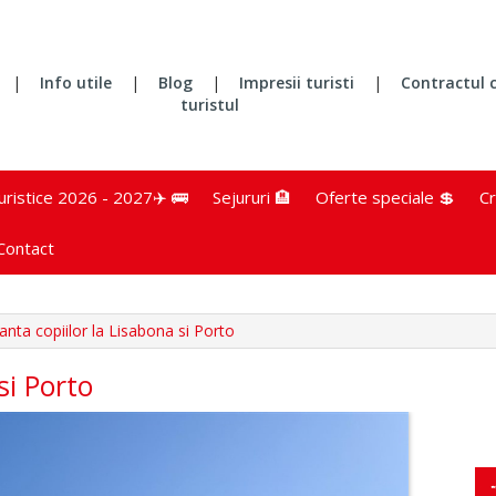
|
Info utile
|
Blog
|
Impresii turisti
|
Contractul 
turistul
turistice 2026 - 2027✈️ 🚌
Sejururi 🏨
Oferte speciale 💲
Cr
Contact
anta copiilor la Lisabona si Porto
si Porto