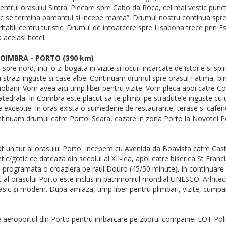
n centrul orasului Sintra. Plecare spre Cabo da Roca, cel mai vestic pun
oc se termina pamantul si incepe marea”. Drumul nostru continua spre
itabil centru turistic. Drumul de intoarcere spre Lisabona trece prin Est
 acelasi hotel.
 COIMBRA - PORTO (390 km)
e nord, intr-o zi bogata in vizite si locuri incarcate de istorie si spir
u strazi inguste si case albe. Continuam drumul spre orasul Fatima, bi
iobani. Vom avea aici timp liber pentru vizite. Vom pleca apoi catre C
atedrala. In Coimbra este placut sa te plimbi pe stradutele inguste cu u
e exceptie. In oras exista o sumedenie de restaurante, terase si cafen
continuam drumul catre Porto. Seara, cazare in zona Porto la Novotel Po
t un tur al orasului Porto. Incepem cu Avenida da Boavista catre Cas
tic/gotic ce dateaza din secolul al XII-lea, apoi catre biserica St Fra
vem programata o croaziera pe raul Douro (45/50 minute). In continuare
ic al orasului Porto este inclus in patrimoniul mondial UNESCO. Arhitec
lasic și modern. Dupa-amiaza, timp liber pentru plimbari, vizite, cumpar
aeroportul din Porto pentru imbarcare pe zborul companiei LOT Polish 