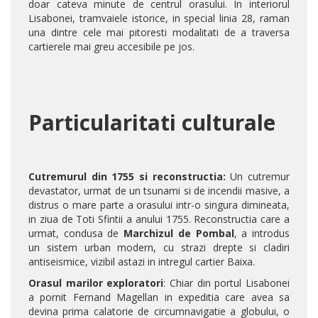
doar cateva minute de centrul orasului. In interiorul
Lisabonei, tramvaiele istorice, in special linia 28, raman
una dintre cele mai pitoresti modalitati de a traversa
cartierele mai greu accesibile pe jos.
Particularitati culturale
Cutremurul din 1755 si reconstructia:
Un cutremur
devastator, urmat de un tsunami si de incendii masive, a
distrus o mare parte a orasului intr-o singura dimineata,
in ziua de Toti Sfintii a anului 1755. Reconstructia care a
urmat, condusa de
Marchizul de Pombal
, a introdus
un sistem urban modern, cu strazi drepte si cladiri
antiseismice, vizibil astazi in intregul cartier Baixa.
Orasul marilor exploratori
: Chiar din portul Lisabonei
a pornit Fernand Magellan in expeditia care avea sa
devina prima calatorie de circumnavigatie a globului, o