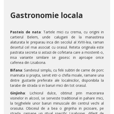
Gastronomie locala
Pasteis de nata
: Tartele mici cu crema, cu origini in
cartierul Belem, unde calugarii de la manastirea
alaturata le preparau inca din secolul al XVIII-lea, raman
desertul cel mai asociat cu orasul. Reteta originala este
pastrata secreta si astazi de cofetaria care a mostenit-o,
insa variante similare se gasesc in aproape orice
cafenea din Lisabona.
Bifana
: Sandvisul simplu, cu felii subtiri de carne de porc
marinata si prajita, servit intr-o chifla moale, ramane una
dintre gustarile preferate ale localnicilor, disponibila la
tarabe de strada si in baruri mici din tot orasul.
Ginjinha
: Lichiorul dulce, obtinut prin macerarea
visinelor in alcool, se serveste traditional in pahare mici,
la tejghelele unor baruri minuscule din centrul vechi al
orasului. Obiceiul de a bea o ginjinha in picioare, pe
strada, ramane un ritual specific Lisabonei, diferit de