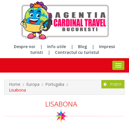
Despre noi
|
Info utile
|
Blog
|
Impresii
turisti
|
Contractul cu turistul
Inapoi
Home
Europa
Portugalia
Lisabona
LISABONA