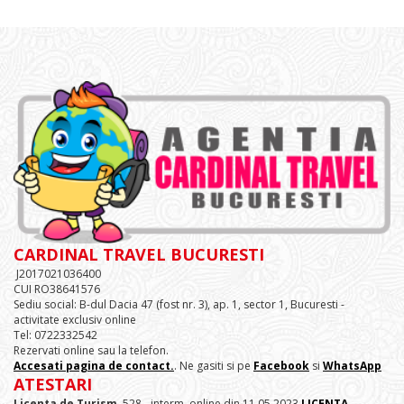
CARDINAL TRAVEL BUCURESTI
J2017021036400
CUI RO38641576
Sediu social: B-dul Dacia 47 (fost nr. 3), ap. 1, sector 1, Bucuresti -
activitate exclusiv online
Tel: 0722332542
Rezervati online sau la telefon.
Accesati pagina de contact.
. Ne gasiti si pe
Facebook
si
WhatsApp
ATESTARI
Licenta de Turism
528 - interm. online din 11.05.2023
LICENTA