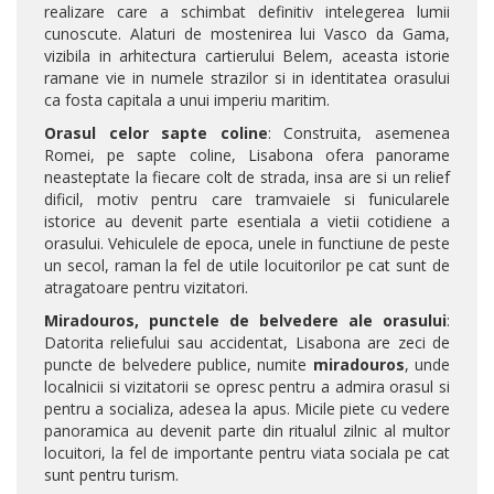
realizare care a schimbat definitiv intelegerea lumii
cunoscute. Alaturi de mostenirea lui Vasco da Gama,
vizibila in arhitectura cartierului Belem, aceasta istorie
ramane vie in numele strazilor si in identitatea orasului
ca fosta capitala a unui imperiu maritim.
Orasul celor sapte coline
: Construita, asemenea
Romei, pe sapte coline, Lisabona ofera panorame
neasteptate la fiecare colt de strada, insa are si un relief
dificil, motiv pentru care tramvaiele si funicularele
istorice au devenit parte esentiala a vietii cotidiene a
orasului. Vehiculele de epoca, unele in functiune de peste
un secol, raman la fel de utile locuitorilor pe cat sunt de
atragatoare pentru vizitatori.
Miradouros, punctele de belvedere ale orasului
:
Datorita reliefului sau accidentat, Lisabona are zeci de
puncte de belvedere publice, numite
miradouros
, unde
localnicii si vizitatorii se opresc pentru a admira orasul si
pentru a socializa, adesea la apus. Micile piete cu vedere
panoramica au devenit parte din ritualul zilnic al multor
locuitori, la fel de importante pentru viata sociala pe cat
sunt pentru turism.