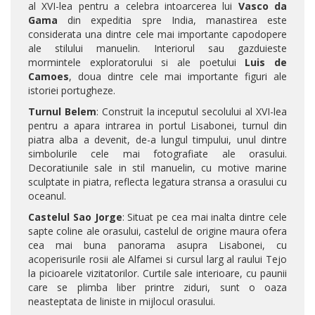
al XVI-lea pentru a celebra intoarcerea lui
Vasco da
Gama
din expeditia spre India, manastirea este
considerata una dintre cele mai importante capodopere
ale stilului manuelin. Interiorul sau gazduieste
mormintele exploratorului si ale poetului
Luis de
Camoes
, doua dintre cele mai importante figuri ale
istoriei portugheze.
Turnul Belem
: Construit la inceputul secolului al XVI-lea
pentru a apara intrarea in portul Lisabonei, turnul din
piatra alba a devenit, de-a lungul timpului, unul dintre
simbolurile cele mai fotografiate ale orasului.
Decoratiunile sale in stil manuelin, cu motive marine
sculptate in piatra, reflecta legatura stransa a orasului cu
oceanul.
Castelul Sao Jorge
: Situat pe cea mai inalta dintre cele
sapte coline ale orasului, castelul de origine maura ofera
cea mai buna panorama asupra Lisabonei, cu
acoperisurile rosii ale Alfamei si cursul larg al raului Tejo
la picioarele vizitatorilor. Curtile sale interioare, cu paunii
care se plimba liber printre ziduri, sunt o oaza
neasteptata de liniste in mijlocul orasului.