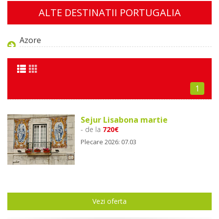
ALTE DESTINATII PORTUGALIA
Azore
1
Sejur Lisabona martie
- de la
720€
Plecare 2026: 07.03
Vezi oferta