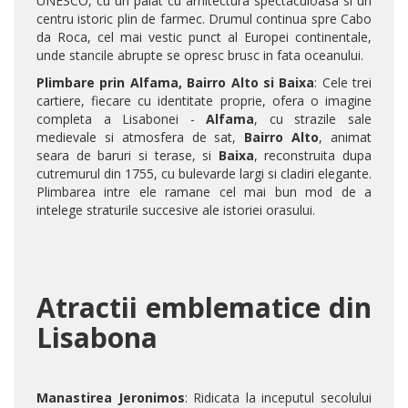
UNESCO, cu un palat cu arhitectura spectaculoasa si un
centru istoric plin de farmec. Drumul continua spre Cabo
da Roca, cel mai vestic punct al Europei continentale,
unde stancile abrupte se opresc brusc in fata oceanului.
Plimbare prin Alfama, Bairro Alto si Baixa
: Cele trei
cartiere, fiecare cu identitate proprie, ofera o imagine
completa a Lisabonei -
Alfama
, cu strazile sale
medievale si atmosfera de sat,
Bairro Alto
, animat
seara de baruri si terase, si
Baixa
, reconstruita dupa
cutremurul din 1755, cu bulevarde largi si cladiri elegante.
Plimbarea intre ele ramane cel mai bun mod de a
intelege straturile succesive ale istoriei orasului.
Atractii emblematice din
Lisabona
Manastirea Jeronimos
: Ridicata la inceputul secolului