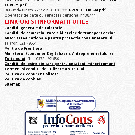
TURISM.pdf
Brevet de turism 5577 din 05.10.2001
BREVET TURISM.pdf
Operator de date cu caracter personal
nr 38744
LINK-URI SI INFORMATII UTILE
Conditii generale de calatorie
Conditii de comercializare a biletelor de transport aerian
Autoritatea nationala pentru protectia consumatorului
Telefon: 021 - 9551
Politia de Frontiera
Ministerul Economiei, Digitalizarii. Antreprenoriatului
si
Turismului
- Tel.: 0372 492 630
Conditii de iesire din tara pentru cetatenii minori romani
Termeni si conditii de utilizare a site-ului
Politica de confidentialitate
Politica de cookies
Sitemap