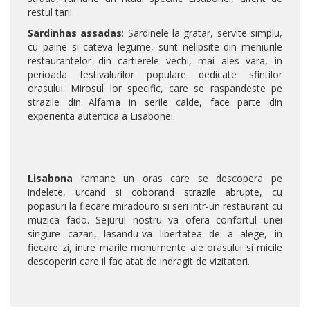
restul tarii.
Sardinhas assadas
: Sardinele la gratar, servite simplu,
cu paine si cateva legume, sunt nelipsite din meniurile
restaurantelor din cartierele vechi, mai ales vara, in
perioada festivalurilor populare dedicate sfintilor
orasului. Mirosul lor specific, care se raspandeste pe
strazile din Alfama in serile calde, face parte din
experienta autentica a Lisabonei.
Lisabona
ramane un oras care se descopera pe
indelete, urcand si coborand strazile abrupte, cu
popasuri la fiecare miradouro si seri intr-un restaurant cu
muzica fado. Sejurul nostru va ofera confortul unei
singure cazari, lasandu-va libertatea de a alege, in
fiecare zi, intre marile monumente ale orasului si micile
descoperiri care il fac atat de indragit de vizitatori.