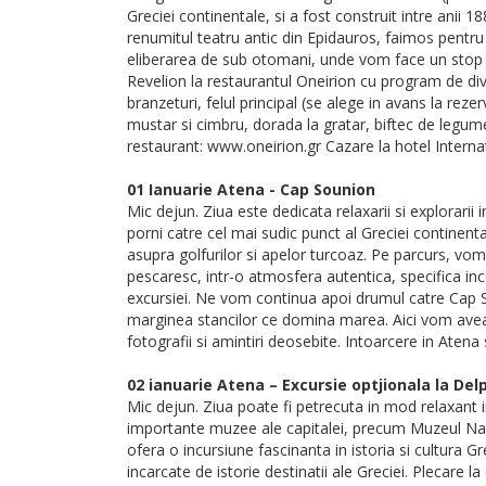
Greciei continentale, si a fost construit intre anii 
renumitul teatru antic din Epidauros, faimos pentru
eliberarea de sub otomani, unde vom face un stop pen
Revelion la restaurantul Oneirion cu program de div
branzeturi, felul principal (se alege in avans la reze
mustar si cimbru, dorada la gratar, biftec de legume)
restaurant: www.oneirion.gr Cazare la hotel Internat
01 Ianuarie Atena - Cap Sounion
Mic dejun. Ziua este dedicata relaxarii si explorari
porni catre cel mai sudic punct al Greciei continent
asupra golfurilor si apelor turcoaz. Pe parcurs, vo
pescaresc, intr-o atmosfera autentica, specifica in
excursiei. Ne vom continua apoi drumul catre Cap S
marginea stancilor ce domina marea. Aici vom avea
fotografii si amintiri deosebite. Intoarcere in Atena s
02 ianuarie Atena – Excursie optjionala la Delp
Mic dejun. Ziua poate fi petrecuta in mod relaxant i
importante muzee ale capitalei, precum Muzeul Nati
ofera o incursiune fascinanta in istoria si cultura G
incarcate de istorie destinatii ale Greciei. Plecare