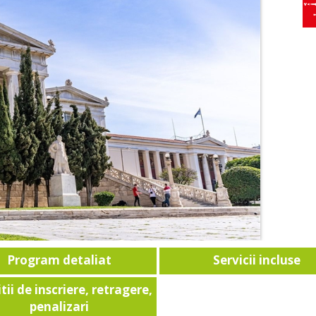
Program detaliat
Servicii incluse
tii de inscriere, retragere,
penalizari