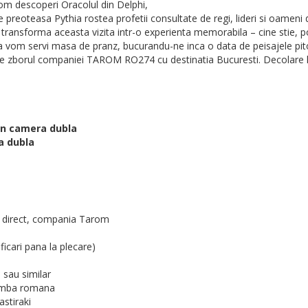
 vom descoperi Oracolul din Delphi,
e preoteasa Pythia rostea profetii consultate de regi, lideri si oameni
 transforma aceasta vizita intr-o experienta memorabila – cine stie, poa
na vom servi masa de pranz, bucurandu-ne inca o data de peisajele pit
pe zborul companiei TAROM RO274 cu destinatia Bucuresti. Decolare la 
 in camera dubla
ra dubla
or direct, compania Tarom
ficari pana la plecare)
 sau similar
 limba romana
astiraki