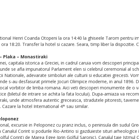
ernational Henri Coanda Otopeni la ora 14:40 la ghiseele Tarom pentru
ora 18:20. Transfer la hotel si cazare. Seara, timp liber la dispozitie. 
– Plaka – Monastiraki
ei, capitala istorica a Greciei, in cadrul caruia vom descoperi princi
 unde se afla impunatorul Parlament elen si celebrul ceremonial al schim
ii Nationale, adevarate simboluri ale culturii si educatiei grecesti. V
l unde s-au desfasurat primele Jocuri Olimpice moderne, in anul 1896. 
d local vorbitor de limba romana. Aici veti descoperi monumente de o 
tice (biletul de intrare se achita la fata locului). Dupa-amiaza va rec
raki, unde atmosfera autentic greceasca, stradutele pitoresti, taverne
. Cazare la hotel International 4* sau similar.
eloponez
ional, excursie in Peloponez cu pranz inclus, o peninsula din sudul Greci
n Canalul Corint si podurile Rio-Antirio si gazduieste situri arheologic
 Golful Corint) de Marea Egee (prin Golful Saronic). Canalul taie Istmu