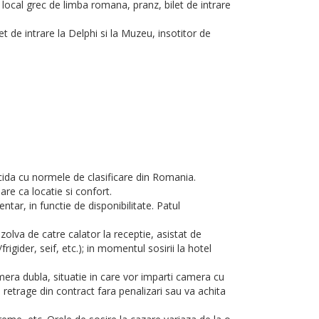
 local grec de limba romana, pranz, bilet de intrare
et de intrare la Delphi si la Muzeu, insotitor de
ncida cu normele de clasificare din Romania.
are ca locatie si confort.
tar, in functie de disponibilitate. Patul
olva de catre calator la receptie, asistat de
igider, seif, etc.); in momentul sosirii la hotel
era dubla, situatie in care vor imparti camera cu
e retrage din contract fara penalizari sau va achita