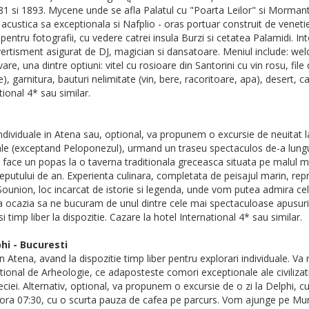
1881 si 1893. Mycene unde se afla Palatul cu "Poarta Leilor" si Mormant
 acustica sa exceptionala si Nafplio - oras portuar construit de venet
tru fotografii, cu vedere catrei insula Burzi si cetatea Palamidi. Int
ertisment asigurat de DJ, magician si dansatoare. Meniul include: welco
rvare, una dintre optiuni: vitel cu rosioare din Santorini cu vin rosu, fil
, garnitura, bauturi nelimitate (vin, bere, racoritoare, apa), desert, c
ional 4* sau similar.
i individuale in Atena sau, optional, va propunem o excursie de neuita
ale (exceptand Peloponezul), urmand un traseu spectaculos de-a lungul 
m face un popas la o taverna traditionala greceasca situata pe malul 
ceputului de an. Experienta culinara, completata de peisajul marin, re
ounion, loc incarcat de istorie si legenda, unde vom putea admira cel
 ocazia sa ne bucuram de unul dintre cele mai spectaculoase apusuri
i timp liber la dispozitie. Cazare la hotel International 4* sau similar.
hi - Bucuresti
n Atena, avand la dispozitie timp liber pentru explorari individuale. 
onal de Arheologie, ce adaposteste comori exceptionale ale civilizati
reciei. Alternativ, optional, va propunem o excursie de o zi la Delphi, 
 la ora 07:30, cu o scurta pauza de cafea pe parcurs. Vom ajunge pe Mun