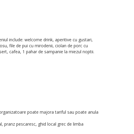
iul include: welcome drink, aperitive cu gustari,
 rosu, file de pui cu mirodenii, ciolan de porc cu
esert, cafea, 1 pahar de sampanie la miezul noptii.
a organizatoare poate majora tariful sau poate anula
al, pranz pescaresc, ghid local grec de limba