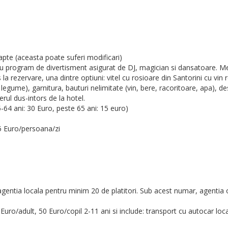
apte (aceasta poate suferi modificari)
 cu program de divertisment asigurat de DJ, magician si dansatoare. Men
s la rezervare, una dintre optiuni: vitel cu rosioare din Santorini cu vin
 legume), garnitura, bauturi nelimitate (vin, bere, racoritoare, apa), d
erul dus-intors de la hotel.
25-64 ani: 30 Euro, peste 65 ani: 15 euro)
 5 Euro/persoana/zi
e agentia locala pentru minim 20 de platitori. Sub acest numar, agenti
uro/adult, 50 Euro/copil 2-11 ani si include: transport cu autocar loc