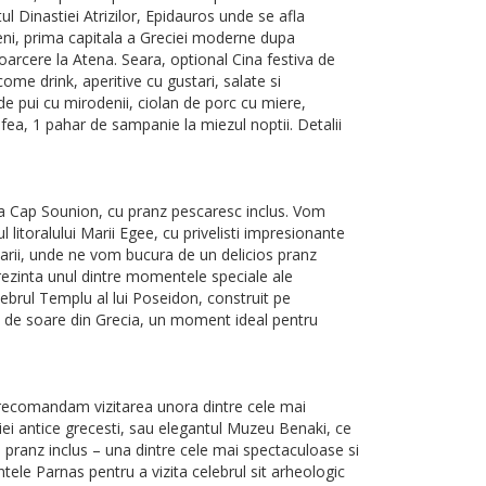
ul Dinastiei Atrizilor, Epidauros unde se afla
ieni, prima capitala a Greciei moderne dupa
oarcere la Atena. Seara, optional Cina festiva de
me drink, aperitive cu gustari, salate si
e de pui cu mirodenii, ciolan de porc cu miere,
afea, 1 pahar de sampanie la miezul noptii. Detalii
t la Cap Sounion, cu pranz pescaresc inclus. Vom
litoralului Marii Egee, cu privelisti impresionante
marii, unde ne vom bucura de un delicios pranz
prezinta unul dintre momentele speciale ale
ebrul Templu al lui Poseidon, construit pe
 de soare din Grecia, un moment ideal pentru
Va recomandam vizitarea unora dintre cele mai
ei antice grecesti, sau elegantul Muzeu Benaki, ce
cu pranz inclus – una dintre cele mai spectaculoase si
tele Parnas pentru a vizita celebrul sit arheologic