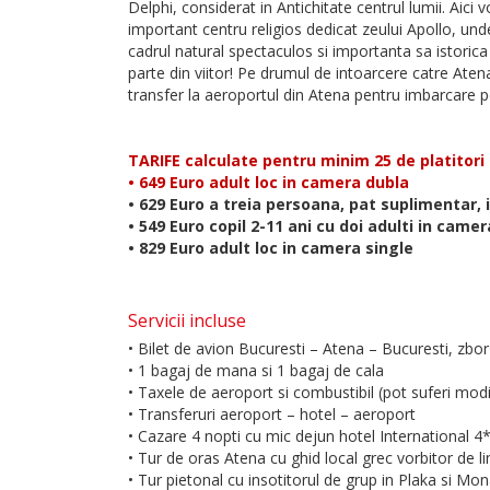
Delphi, considerat in Antichitate centrul lumii. Aici
important centru religios dedicat zeului Apollo, und
cadrul natural spectaculos si importanta sa istorica
parte din viitor! Pe drumul de intoarcere catre Ate
transfer la aeroportul din Atena pentru imbarcare 
TARIFE calculate pentru minim 25 de platitori
• 649 Euro adult loc in camera dubla
• 629 Euro a treia persoana, pat suplimentar,
• 549 Euro copil 2-11 ani cu doi adulti in came
• 829 Euro adult loc in camera single
Servicii incluse
• Bilet de avion Bucuresti – Atena – Bucuresti, zb
• 1 bagaj de mana si 1 bagaj de cala
• Taxele de aeroport si combustibil (pot suferi modi
• Transferuri aeroport – hotel – aeroport
• Cazare 4 nopti cu mic dejun hotel International 4*
• Tur de oras Atena cu ghid local grec vorbitor de
• Tur pietonal cu insotitorul de grup in Plaka si Mon