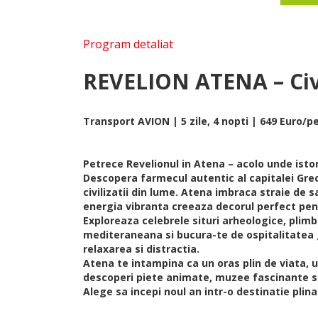
Program detaliat
REVELION ATENA – Civil
Transport AVION | 5 zile, 4 nopti | 649 Euro/p
Petrece Revelionul in Atena – acolo unde istor
Descopera farmecul autentic al capitalei Grec
civilizatii din lume. Atena imbraca straie de 
energia vibranta creeaza decorul perfect pen
Exploreaza celebrele situri arheologice, plim
mediteraneana si bucura-te de ospitalitatea 
relaxarea si distractia.
Atena te intampina ca un oras plin de viata, 
descoperi piete animate, muzee fascinante si
Alege sa incepi noul an intr-o destinatie plina