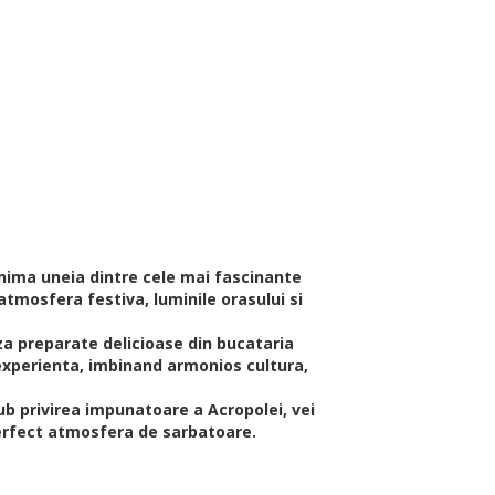
inima uneia dintre cele mai fascinante
atmosfera festiva, luminile orasului si
za preparate delicioase din bucataria
experienta, imbinand armonios cultura,
ub privirea impunatoare a Acropolei, vei
erfect atmosfera de sarbatoare.