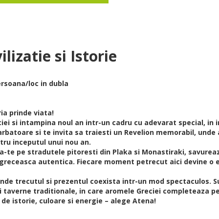
izatie si Istorie
ersoana/loc in dubla
ia prinde viata!
iei si intampina noul an intr-un cadru cu adevarat special, in 
sarbatoare si te invita sa traiesti un Revelion memorabil, unde 
tru inceputul unui nou an.
ba-te pe stradutele pitoresti din Plaka si Monastiraki, savurea
greceasca autentica. Fiecare moment petrecut aici devine o 
unde trecutul si prezentul coexista intr-un mod spectaculos. S
 taverne traditionale, in care aromele Greciei completeaza p
 de istorie, culoare si energie – alege Atena!