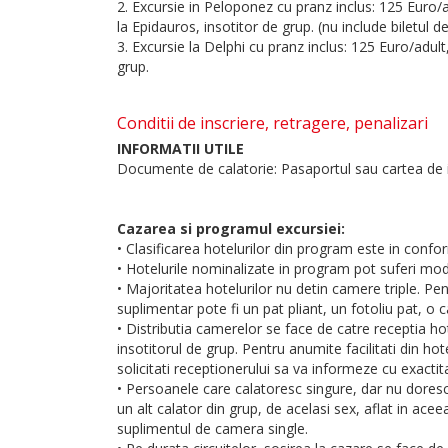
2. Excursie in Peloponez cu pranz inclus: 125 Euro/ad
la Epidauros, insotitor de grup. (nu include biletul
3. Excursie la Delphi cu pranz inclus: 125 Euro/adult,
grup.
Conditii de inscriere, retragere, penalizari
INFORMATII UTILE
Documente de calatorie: Pasaportul sau cartea de id
Cazarea si programul excursiei:
• Clasificarea hotelurilor din program este in confo
• Hotelurile nominalizate in program pot suferi modif
• Majoritatea hotelurilor nu detin camere triple. Pe
suplimentar pote fi un pat pliant, un fotoliu pat, o 
• Distributia camerelor se face de catre receptia ho
insotitorul de grup. Pentru anumite facilitati din hot
solicitati receptionerului sa va informeze cu exactit
• Persoanele care calatoresc singure, dar nu doresc
un alt calator din grup, de acelasi sex, aflat in ace
suplimentul de camera single.