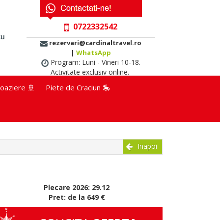
0722332542
cu
rezervari@cardinaltravel.ro
|
WhatsApp
Program: Luni - Vineri 10-18.
Activitate exclusiv online.
oaziere 🚢
Piete de Craciun 🎠
Inapoi
Plecare 2026: 29.12
Pret: de la 649 €