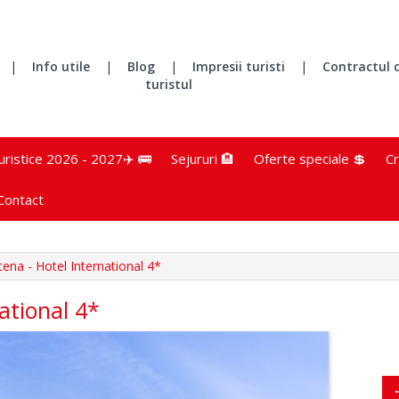
|
Info utile
|
Blog
|
Impresii turisti
|
Contractul 
turistul
turistice 2026 - 2027✈️ 🚌
Sejururi 🏨
Oferte speciale 💲
Cr
Contact
tena - Hotel International 4*
ational 4*