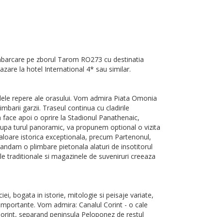
 imbarcare pe zborul Tarom RO273 cu destinatia
Cazare la hotel International 4* sau similar.
palele repere ale orasului. Vom admira Piata Omonia
barii garzii. Traseul continua cu cladirile
om face apoi o oprire la Stadionul Panathenaic,
Dupa turul panoramic, va propunem optional o vizita
valoare istorica exceptionala, precum Partenonul,
omandam o plimbare pietonala alaturi de insotitorul
le traditionale si magazinele de suveniruri creeaza
ei, bogata in istorie, mitologie si peisaje variate,
e importante. Vom admira: Canalul Corint - o cale
l Corint, separand peninsula Peloponez de restul