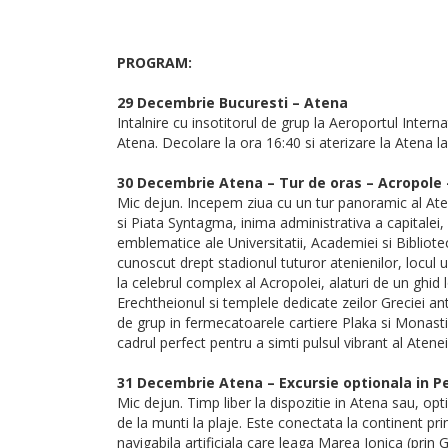
PROGRAM:
29 Decembrie Bucuresti – Atena
Intalnire cu insotitorul de grup la Aeroportul Int
Atena. Decolare la ora 16:40 si aterizare la Atena la 
30 Decembrie Atena – Tur de oras – Acropole 
Mic dejun. Incepem ziua cu un tur panoramic al Aten
si Piata Syntagma, inima administrativa a capitalei,
emblematice ale Universitatii, Academiei si Bibliotec
cunoscut drept stadionul tuturor atenienilor, locu
la celebrul complex al Acropolei, alaturi de un ghi
Erechtheionul si templele dedicate zeilor Greciei an
de grup in fermecatoarele cartiere Plaka si Monasti
cadrul perfect pentru a simti pulsul vibrant al Atenei
31 Decembrie Atena – Excursie optionala in P
Mic dejun. Timp liber la dispozitie in Atena sau, opt
de la munti la plaje. Este conectata la continent pri
navigabila artificiala care leaga Marea Ionica (prin