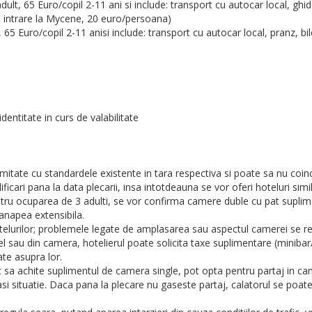
ult, 65 Euro/copil 2-11 ani si include: transport cu autocar local, ghid
 de intrare la Mycene, 20 euro/persoana)
 65 Euro/copil 2-11 anisi include: transport cu autocar local, pranz, bil
entitate in curs de valabilitate
rmitate cu standardele existente in tara respectiva si poate sa nu coi
icari pana la data plecarii, insa intotdeauna se vor oferi hoteluri simil
ntru ocuparea de 3 adulti, se vor confirma camere duble cu pat suplimen
canapea extensibila.
telurilor; problemele legate de amplasarea sau aspectul camerei se rez
el sau din camera, hotelierul poate solicita taxe suplimentare (minibar/fr
ate asupra lor.
 sa achite suplimentul de camera single, pot opta pentru partaj in cam
easi situatie. Daca pana la plecare nu gaseste partaj, calatorul se poat