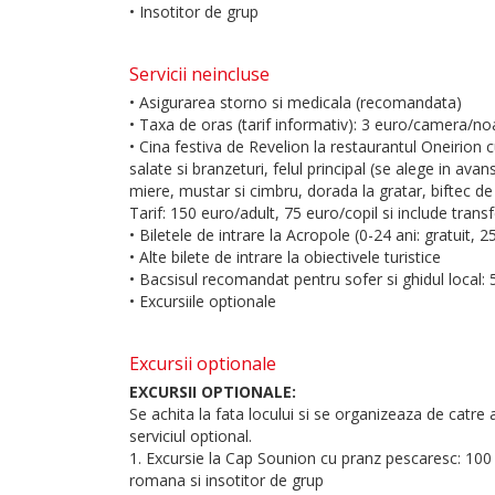
• Insotitor de grup
Servicii neincluse
• Asigurarea storno si medicala (recomandata)
• Taxa de oras (tarif informativ): 3 euro/camera/no
• Cina festiva de Revelion la restaurantul Oneirion
salate si branzeturi, felul principal (se alege in avan
miere, mustar si cimbru, dorada la gratar, biftec de
Tarif: 150 euro/adult, 75 euro/copil si include transf
• Biletele de intrare la Acropole (0-24 ani: gratuit, 
• Alte bilete de intrare la obiectivele turistice
• Bacsisul recomandat pentru sofer si ghidul local:
• Excursiile optionale
Excursii optionale
EXCURSII OPTIONALE:
Se achita la fata locului si se organizeaza de catr
serviciul optional.
1. Excursie la Cap Sounion cu pranz pescaresc: 100 E
romana si insotitor de grup