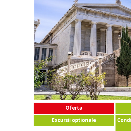
Oferta
Excursii optionale
Condi