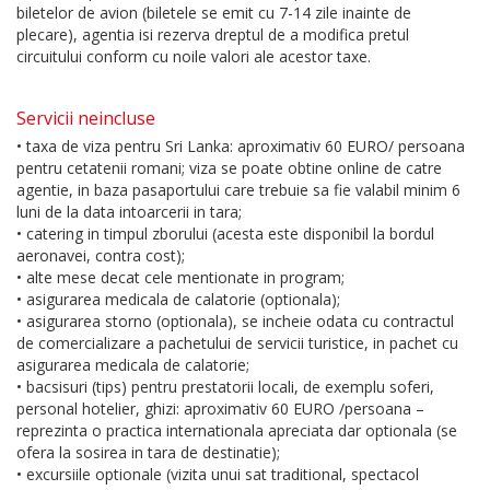
biletelor de avion (biletele se emit cu 7-14 zile inainte de
plecare), agentia isi rezerva dreptul de a modifica pretul
circuitului conform cu noile valori ale acestor taxe.
Servicii neincluse
• taxa de viza pentru Sri Lanka: aproximativ 60 EURO/ persoana
pentru cetatenii romani; viza se poate obtine online de catre
agentie, in baza pasaportului care trebuie sa fie valabil minim 6
luni de la data intoarcerii in tara;
• catering in timpul zborului (acesta este disponibil la bordul
aeronavei, contra cost);
• alte mese decat cele mentionate in program;
• asigurarea medicala de calatorie (optionala);
• asigurarea storno (optionala), se incheie odata cu contractul
de comercializare a pachetului de servicii turistice, in pachet cu
asigurarea medicala de calatorie;
• bacsisuri (tips) pentru prestatorii locali, de exemplu soferi,
personal hotelier, ghizi: aproximativ 60 EURO /persoana –
reprezinta o practica internationala apreciata dar optionala (se
ofera la sosirea in tara de destinatie);
• excursiile optionale (vizita unui sat traditional, spectacol