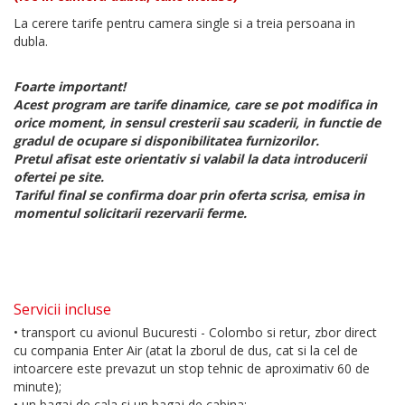
La cerere tarife pentru camera single si a treia persoana in
dubla.
Foarte important!
Acest program are tarife dinamice, care se pot modifica in
orice moment, in sensul cresterii sau scaderii, in functie de
gradul de ocupare si disponibilitatea furnizorilor.
Pretul afisat este orientativ si valabil la data introducerii
ofertei pe site.
Tariful final se confirma doar prin oferta scrisa, emisa in
momentul solicitarii rezervarii ferme.
Servicii incluse
• transport cu avionul Bucuresti - Colombo si retur, zbor direct
cu compania Enter Air (atat la zborul de dus, cat si la cel de
intoarcere este prevazut un stop tehnic de aproximativ 60 de
minute);
• un bagaj de cala si un bagaj de cabina;