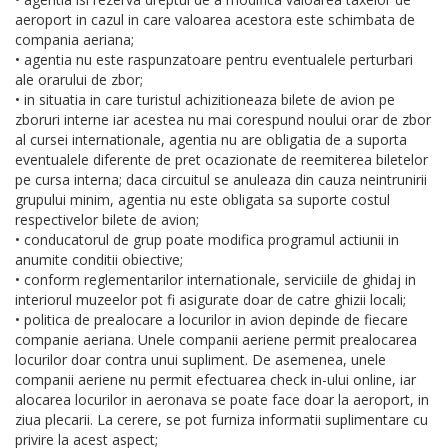
aeroport in cazul in care valoarea acestora este schimbata de
compania aeriana;
• agentia nu este raspunzatoare pentru eventualele perturbari
ale orarului de zbor;
• in situatia in care turistul achizitioneaza bilete de avion pe
zboruri interne iar acestea nu mai corespund noului orar de zbor
al cursei internationale, agentia nu are obligatia de a suporta
eventualele diferente de pret ocazionate de reemiterea biletelor
pe cursa interna; daca circuitul se anuleaza din cauza neintrunirii
grupului minim, agentia nu este obligata sa suporte costul
respectivelor bilete de avion;
• conducatorul de grup poate modifica programul actiunii in
anumite conditii obiective;
• conform reglementarilor internationale, serviciile de ghidaj in
interiorul muzeelor pot fi asigurate doar de catre ghizii locali;
• politica de prealocare a locurilor in avion depinde de fiecare
companie aeriana. Unele companii aeriene permit prealocarea
locurilor doar contra unui supliment. De asemenea, unele
companii aeriene nu permit efectuarea check in-ului online, iar
alocarea locurilor in aeronava se poate face doar la aeroport, in
ziua plecarii. La cerere, se pot furniza informatii suplimentare cu
privire la acest aspect;