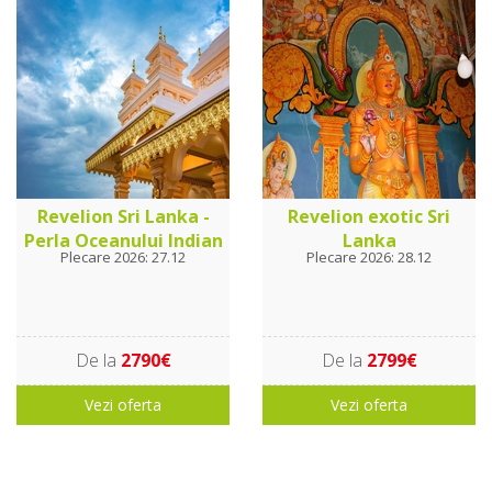
Revelion Sri Lanka -
Revelion exotic Sri
Perla Oceanului Indian
Lanka
Plecare 2026: 27.12
Plecare 2026: 28.12
De la
2790€
De la
2799€
Vezi oferta
Vezi oferta