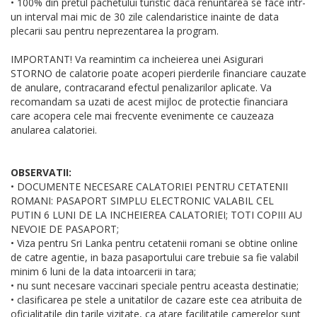
• 100% din pretul pachetului turistic daca renuntarea se face intr-
un interval mai mic de 30 zile calendaristice inainte de data
plecarii sau pentru neprezentarea la program.
IMPORTANT! Va reamintim ca incheierea unei Asigurari
STORNO de calatorie poate acoperi pierderile financiare cauzate
de anulare, contracarand efectul penalizarilor aplicate. Va
recomandam sa uzati de acest mijloc de protectie financiara
care acopera cele mai frecvente evenimente ce cauzeaza
anularea calatoriei.
OBSERVATII:
• DOCUMENTE NECESARE CALATORIEI PENTRU CETATENII
ROMANI: PASAPORT SIMPLU ELECTRONIC VALABIL CEL
PUTIN 6 LUNI DE LA INCHEIEREA CALATORIEI; TOTI COPIII AU
NEVOIE DE PASAPORT;
• Viza pentru Sri Lanka pentru cetatenii romani se obtine online
de catre agentie, in baza pasaportului care trebuie sa fie valabil
minim 6 luni de la data intoarcerii in tara;
• nu sunt necesare vaccinari speciale pentru aceasta destinatie;
• clasificarea pe stele a unitatilor de cazare este cea atribuita de
oficialitatile din tarile vizitate, ca atare facilitatile camerelor sunt