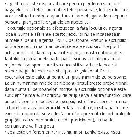
• agentia nu este raspunzatoare pentru pierderea sau furtul
bagajelor, a actelor sau a obiectelor personale; in cazul in care
aceste situatii nedorite apar, turistul are obligatia de a depune
personal plangere la organele competente;
• excursiile optionale se efectueaza la fata locului cu agentii
locale. Sumele aferente acestor excursii nu se incaseaza in
numele si pentru agentia Tour Operatoare. Preturile excursiilor
optionale pot fi mai mari decat cele ale excursiilor ce pot fi
achizitionate de la receptia hotelurilor, aceasta datorandu-se
faptului ca persoanele participante vor avea la dispozitie un
mijloc de transport care ii va duce si ii va aduce la hotelul
respectiv, ghidul excursiei si dupa caz ghid local. Pretul
excursiilor este calculat pentru un grup minim de 20 persoane.
La un numar mai mic de participanti pretul creste proportional;
daca numarul persoanelor inscrise la excursiile optionale este
suficient de mare, insotitorul de grup se va alatura turistilor care
au achizitionat respectivele excursii, astfel incat cei care raman
la hotel vor avea program liber fara insotitor; in situatia in care
excursia optionala se va desfasura fara prezenta insotitorului de
grup (din cauza numarului mic de participanti), limba de
comunicare va fi engleza;
• desi este un fenomen rar intalnit, in Sri Lanka exista riscul