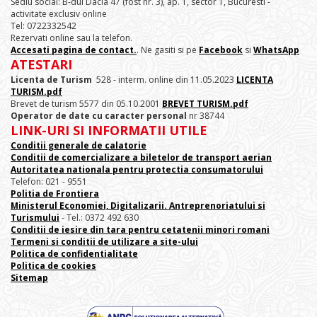
Sediu social: B-dul Dacia 47 (fost nr. 3), ap. 1, sector 1, Bucuresti -
activitate exclusiv online
Tel: 0722332542
Rezervati online sau la telefon.
Accesati pagina de contact.
. Ne gasiti si pe
Facebook
si
WhatsApp
ATESTARI
Licenta de Turism
528 - interm. online din 11.05.2023
LICENTA
TURISM.pdf
Brevet de turism 5577 din 05.10.2001
BREVET TURISM.pdf
Operator de date cu caracter personal
nr 38744
LINK-URI SI INFORMATII UTILE
Conditii generale de calatorie
Conditii de comercializare a biletelor de transport aerian
Autoritatea nationala pentru protectia consumatorului
Telefon: 021 - 9551
Politia de Frontiera
Ministerul Economiei, Digitalizarii. Antreprenoriatului
si
Turismului
- Tel.: 0372 492 630
Conditii de iesire din tara pentru cetatenii minori romani
Termeni si conditii de utilizare a site-ului
Politica de confidentialitate
Politica de cookies
Sitemap