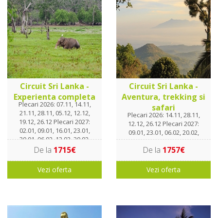
Circuit Sri Lanka -
Circuit Sri Lanka -
Experienta completa
Aventura, trekking si
Plecari 2026: 07.11, 14.11,
safari
21.11, 28.11, 05.12, 12.12,
Plecari 2026: 14.11, 28.11,
19.12, 26.12 Plecari 2027:
12.12, 26.12 Plecari 2027:
02.01, 09.01, 16.01, 23.01,
09.01, 23.01, 06.02, 20.02,
30.01. 06.02, 13.02, 20.02,
06.03, 20.03
27.02, 06.03, 13.03, 20.03
De la
1715€
De la
1757€
Vezi oferta
Vezi oferta