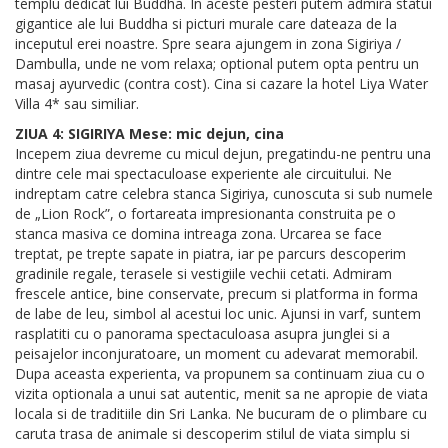
templu dedicat lui Buddha. In aceste pesteri putem admira statui
gigantice ale lui Buddha si picturi murale care dateaza de la
inceputul erei noastre. Spre seara ajungem in zona Sigiriya /
Dambulla, unde ne vom relaxa; optional putem opta pentru un
masaj ayurvedic (contra cost). Cina si cazare la hotel Liya Water
Villa 4* sau similiar.
ZIUA 4: SIGIRIYA Mese: mic dejun, cina
Incepem ziua devreme cu micul dejun, pregatindu-ne pentru una
dintre cele mai spectaculoase experiente ale circuitului. Ne
indreptam catre celebra stanca Sigiriya, cunoscuta si sub numele
de „Lion Rock”, o fortareata impresionanta construita pe o
stanca masiva ce domina intreaga zona. Urcarea se face
treptat, pe trepte sapate in piatra, iar pe parcurs descoperim
gradinile regale, terasele si vestigiile vechii cetati. Admiram
frescele antice, bine conservate, precum si platforma in forma
de labe de leu, simbol al acestui loc unic. Ajunsi in varf, suntem
rasplatiti cu o panorama spectaculoasa asupra junglei si a
peisajelor inconjuratoare, un moment cu adevarat memorabil.
Dupa aceasta experienta, va propunem sa continuam ziua cu o
vizita optionala a unui sat autentic, menit sa ne apropie de viata
locala si de traditiile din Sri Lanka. Ne bucuram de o plimbare cu
caruta trasa de animale si descoperim stilul de viata simplu si