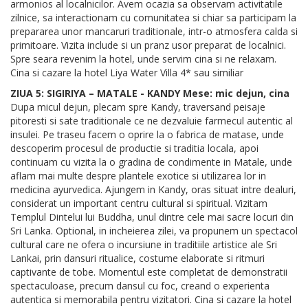
armonios al localnicilor. Avem ocazia sa observam activitatile
zilnice, sa interactionam cu comunitatea si chiar sa participam la
prepararea unor mancaruri traditionale, intr-o atmosfera calda si
primitoare. Vizita include si un pranz usor preparat de localnici.
Spre seara revenim la hotel, unde servim cina si ne relaxam.
Cina si cazare la hotel Liya Water Villa 4* sau similiar
ZIUA 5: SIGIRIYA – MATALE - KANDY Mese: mic dejun, cina
Dupa micul dejun, plecam spre Kandy, traversand peisaje
pitoresti si sate traditionale ce ne dezvaluie farmecul autentic al
insulei. Pe traseu facem o oprire la o fabrica de matase, unde
descoperim procesul de productie si traditia locala, apoi
continuam cu vizita la o gradina de condimente in Matale, unde
aflam mai multe despre plantele exotice si utilizarea lor in
medicina ayurvedica. Ajungem in Kandy, oras situat intre dealuri,
considerat un important centru cultural si spiritual. Vizitam
Templul Dintelui lui Buddha, unul dintre cele mai sacre locuri din
Sri Lanka. Optional, in incheierea zilei, va propunem un spectacol
cultural care ne ofera o incursiune in traditiile artistice ale Sri
Lankai, prin dansuri ritualice, costume elaborate si ritmuri
captivante de tobe. Momentul este completat de demonstratii
spectaculoase, precum dansul cu foc, creand o experienta
autentica si memorabila pentru vizitatori. Cina si cazare la hotel