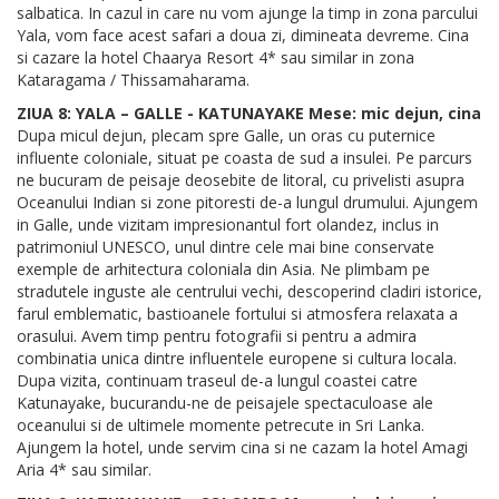
salbatica. In cazul in care nu vom ajunge la timp in zona parcului
Yala, vom face acest safari a doua zi, dimineata devreme. Cina
si cazare la hotel Chaarya Resort 4* sau similar in zona
Kataragama / Thissamaharama.
ZIUA 8: YALA – GALLE - KATUNAYAKE Mese: mic dejun, cina
Dupa micul dejun, plecam spre Galle, un oras cu puternice
influente coloniale, situat pe coasta de sud a insulei. Pe parcurs
ne bucuram de peisaje deosebite de litoral, cu privelisti asupra
Oceanului Indian si zone pitoresti de-a lungul drumului. Ajungem
in Galle, unde vizitam impresionantul fort olandez, inclus in
patrimoniul UNESCO, unul dintre cele mai bine conservate
exemple de arhitectura coloniala din Asia. Ne plimbam pe
stradutele inguste ale centrului vechi, descoperind cladiri istorice,
farul emblematic, bastioanele fortului si atmosfera relaxata a
orasului. Avem timp pentru fotografii si pentru a admira
combinatia unica dintre influentele europene si cultura locala.
Dupa vizita, continuam traseul de-a lungul coastei catre
Katunayake, bucurandu-ne de peisajele spectaculoase ale
oceanului si de ultimele momente petrecute in Sri Lanka.
Ajungem la hotel, unde servim cina si ne cazam la hotel Amagi
Aria 4* sau similar.