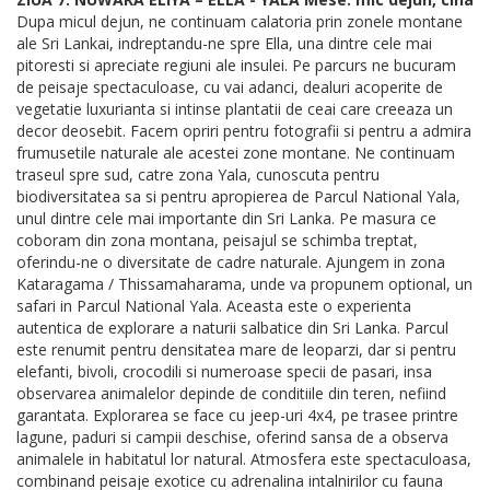
Dupa micul dejun, ne continuam calatoria prin zonele montane
ale Sri Lankai, indreptandu-ne spre Ella, una dintre cele mai
pitoresti si apreciate regiuni ale insulei. Pe parcurs ne bucuram
de peisaje spectaculoase, cu vai adanci, dealuri acoperite de
vegetatie luxurianta si intinse plantatii de ceai care creeaza un
decor deosebit. Facem opriri pentru fotografii si pentru a admira
frumusetile naturale ale acestei zone montane. Ne continuam
traseul spre sud, catre zona Yala, cunoscuta pentru
biodiversitatea sa si pentru apropierea de Parcul National Yala,
unul dintre cele mai importante din Sri Lanka. Pe masura ce
coboram din zona montana, peisajul se schimba treptat,
oferindu-ne o diversitate de cadre naturale. Ajungem in zona
Kataragama / Thissamaharama, unde va propunem optional, un
safari in Parcul National Yala. Aceasta este o experienta
autentica de explorare a naturii salbatice din Sri Lanka. Parcul
este renumit pentru densitatea mare de leoparzi, dar si pentru
elefanti, bivoli, crocodili si numeroase specii de pasari, insa
observarea animalelor depinde de conditiile din teren, nefiind
garantata. Explorarea se face cu jeep-uri 4x4, pe trasee printre
lagune, paduri si campii deschise, oferind sansa de a observa
animalele in habitatul lor natural. Atmosfera este spectaculoasa,
combinand peisaje exotice cu adrenalina intalnirilor cu fauna