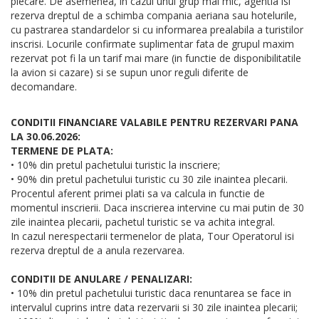
plecare. De asemenea, in cazul unui grup mai mic, agentia isi
rezerva dreptul de a schimba compania aeriana sau hotelurile,
cu pastrarea standardelor si cu informarea prealabila a turistilor
inscrisi. Locurile confirmate suplimentar fata de grupul maxim
rezervat pot fi la un tarif mai mare (in functie de disponibilitatile
la avion si cazare) si se supun unor reguli diferite de
decomandare.
CONDITII FINANCIARE VALABILE PENTRU REZERVARI PANA
LA 30.06.2026:
TERMENE DE PLATA:
• 10% din pretul pachetului turistic la inscriere;
• 90% din pretul pachetului turistic cu 30 zile inaintea plecarii.
Procentul aferent primei plati sa va calcula in functie de
momentul inscrierii. Daca inscrierea intervine cu mai putin de 30
zile inaintea plecarii, pachetul turistic se va achita integral.
In cazul nerespectarii termenelor de plata, Tour Operatorul isi
rezerva dreptul de a anula rezervarea.
CONDITII DE ANULARE / PENALIZARI:
• 10% din pretul pachetului turistic daca renuntarea se face in
intervalul cuprins intre data rezervarii si 30 zile inaintea plecarii;