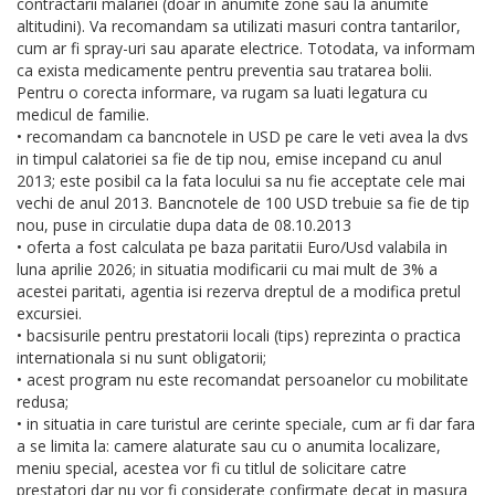
contractarii malariei (doar in anumite zone sau la anumite
altitudini). Va recomandam sa utilizati masuri contra tantarilor,
cum ar fi spray-uri sau aparate electrice. Totodata, va informam
ca exista medicamente pentru preventia sau tratarea bolii.
Pentru o corecta informare, va rugam sa luati legatura cu
medicul de familie.
• recomandam ca bancnotele in USD pe care le veti avea la dvs
in timpul calatoriei sa fie de tip nou, emise incepand cu anul
2013; este posibil ca la fata locului sa nu fie acceptate cele mai
vechi de anul 2013. Bancnotele de 100 USD trebuie sa fie de tip
nou, puse in circulatie dupa data de 08.10.2013
• oferta a fost calculata pe baza paritatii Euro/Usd valabila in
luna aprilie 2026; in situatia modificarii cu mai mult de 3% a
acestei paritati, agentia isi rezerva dreptul de a modifica pretul
excursiei.
• bacsisurile pentru prestatorii locali (tips) reprezinta o practica
internationala si nu sunt obligatorii;
• acest program nu este recomandat persoanelor cu mobilitate
redusa;
• in situatia in care turistul are cerinte speciale, cum ar fi dar fara
a se limita la: camere alaturate sau cu o anumita localizare,
meniu special, acestea vor fi cu titlul de solicitare catre
prestatori dar nu vor fi considerate confirmate decat in masura