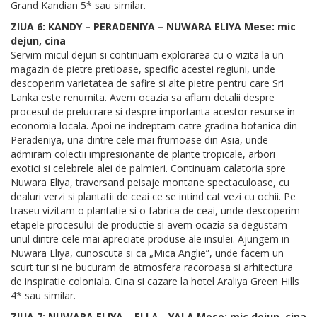
Grand Kandian 5* sau similar.
ZIUA 6: KANDY – PERADENIYA – NUWARA ELIYA Mese: mic
dejun, cina
Servim micul dejun si continuam explorarea cu o vizita la un
magazin de pietre pretioase, specific acestei regiuni, unde
descoperim varietatea de safire si alte pietre pentru care Sri
Lanka este renumita. Avem ocazia sa aflam detalii despre
procesul de prelucrare si despre importanta acestor resurse in
economia locala. Apoi ne indreptam catre gradina botanica din
Peradeniya, una dintre cele mai frumoase din Asia, unde
admiram colectii impresionante de plante tropicale, arbori
exotici si celebrele alei de palmieri. Continuam calatoria spre
Nuwara Eliya, traversand peisaje montane spectaculoase, cu
dealuri verzi si plantatii de ceai ce se intind cat vezi cu ochii. Pe
traseu vizitam o plantatie si o fabrica de ceai, unde descoperim
etapele procesului de productie si avem ocazia sa degustam
unul dintre cele mai apreciate produse ale insulei. Ajungem in
Nuwara Eliya, cunoscuta si ca „Mica Anglie”, unde facem un
scurt tur si ne bucuram de atmosfera racoroasa si arhitectura
de inspiratie coloniala. Cina si cazare la hotel Araliya Green Hills
4* sau similar.
ZIUA 7: NUWARA ELIYA – ELLA - YALA Mese: mic dejun, cina