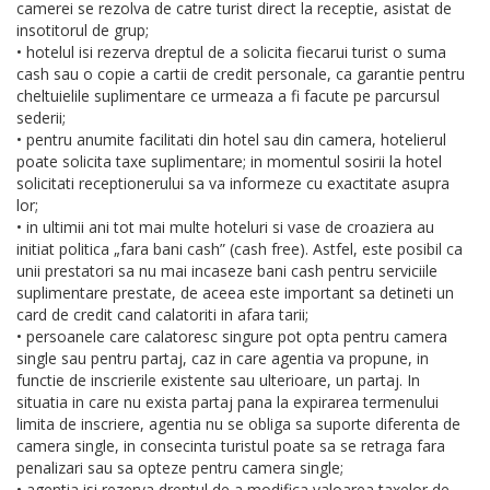
camerei se rezolva de catre turist direct la receptie, asistat de
insotitorul de grup;
• hotelul isi rezerva dreptul de a solicita fiecarui turist o suma
cash sau o copie a cartii de credit personale, ca garantie pentru
cheltuielile suplimentare ce urmeaza a fi facute pe parcursul
sederii;
• pentru anumite facilitati din hotel sau din camera, hotelierul
poate solicita taxe suplimentare; in momentul sosirii la hotel
solicitati receptionerului sa va informeze cu exactitate asupra
lor;
• in ultimii ani tot mai multe hoteluri si vase de croaziera au
initiat politica „fara bani cash” (cash free). Astfel, este posibil ca
unii prestatori sa nu mai incaseze bani cash pentru serviciile
suplimentare prestate, de aceea este important sa detineti un
card de credit cand calatoriti in afara tarii;
• persoanele care calatoresc singure pot opta pentru camera
single sau pentru partaj, caz in care agentia va propune, in
functie de inscrierile existente sau ulterioare, un partaj. In
situatia in care nu exista partaj pana la expirarea termenului
limita de inscriere, agentia nu se obliga sa suporte diferenta de
camera single, in consecinta turistul poate sa se retraga fara
penalizari sau sa opteze pentru camera single;
• agentia isi rezerva dreptul de a modifica valoarea taxelor de