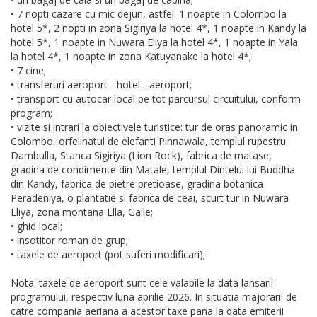
• 7 nopti cazare cu mic dejun, astfel: 1 noapte in Colombo la
hotel 5*, 2 nopti in zona Sigiriya la hotel 4*, 1 noapte in Kandy la
hotel 5*, 1 noapte in Nuwara Eliya la hotel 4*, 1 noapte in Yala
la hotel 4*, 1 noapte in zona Katuyanake la hotel 4*;
• 7 cine;
• transferuri aeroport - hotel - aeroport;
• transport cu autocar local pe tot parcursul circuitului, conform
program;
• vizite si intrari la obiectivele turistice: tur de oras panoramic in
Colombo, orfelinatul de elefanti Pinnawala, templul rupestru
Dambulla, Stanca Sigiriya (Lion Rock), fabrica de matase,
gradina de condimente din Matale, templul Dintelui lui Buddha
din Kandy, fabrica de pietre pretioase, gradina botanica
Peradeniya, o plantatie si fabrica de ceai, scurt tur in Nuwara
Eliya, zona montana Ella, Galle;
• ghid local;
• insotitor roman de grup;
• taxele de aeroport (pot suferi modificari);
Nota: taxele de aeroport sunt cele valabile la data lansarii
programului, respectiv luna aprilie 2026. In situatia majorarii de
catre compania aeriana a acestor taxe pana la data emiterii