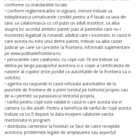
conforme cu standardele locale;
• conform reglementarilor in vigoare, minorii trebuie sa
indeplineasca urmatoarele conditii pentru a fi lasati sa iasa din
tara: sa calatoreasca cu cel putin un adult insotitor; sa aiba
asupra lor acordul ambilor parinti (sau al parintelui care nu-i
insoteste) legalizat la notariat; adultul care-i insoteste, in cazul in
care acesta nu este unul dintre parinti, trebuie sa aiba cazier
judiciar pe care sa-l prezinte la frontiera; informatii suplimentare
pe www.politiadefrontiera.ro;
• persoanele care calatoresc cu copii sub 18 ani trebuie sa
detina pe langa pasaportul acestora si o copie a certificatului de
nastere al copiilor (este posibil ca autoritatile de la frontiera sa o
solicite);
• agentia nu raspunde in cazul refuzului autoritatilor de la
punctele de frontiera de a primi turistul pe teritoriul propriu sau
de a-i permite sa paraseasca teritoriul propriu;
• tariful pentru copil este valabil in cazul in care acesta sta in
camera cu doi adulti. Pentru a beneficia de tariful de copil acesta
trebuie sa nu fi depasit la data inceperii calatoriei varsta
mentionata in program.
• distributia camerelor la hoteluri se face de catre receptiile
acestora; problemele legate de amplasarea sau aspectul