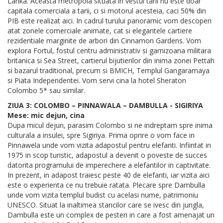
Lanka. Aceasta metropola situata in vestul tarii nu este doar
capitala comerciala a tarii, ci si motorul acesteia, caci 50% din
PIB este realizat aici. In cadrul turului panoramic vom descoperi
atat zonele comerciale animate, cat si elegantele cartiere
rezidentiale marginite de arbori din Cinnamon Gardens. Vom
explora Fortul, fostul centru administrativ si garnizoana militara
britanica si Sea Street, cartierul bijutierilor din inima zonei Pettah
si bazarul traditional, precum si BMICH, Templul Gangaramaya
si Piata Independentei. Vom servi cina la hotel Sheraton
Colombo 5* sau similar.
ZIUA 3: COLOMBO – PINNAWALA – DAMBULLA - SIGIRIYA
Mese: mic dejun, cina
Dupa micul dejun, parasim Colombo si ne indreptam spre inima
culturala a insulei, spre Sigiriya. Prima oprire o vom face in
Pinnawela unde vom vizita adapostul pentru elefanti. Infiintat in
1975 in scop turistic, adapostul a devenit o poveste de succes
datorita programului de imperechere a elefantilor in captivitate.
In prezent, in adapost traiesc peste 40 de elefanti, iar vizita aici
este o experienta ce nu trebuie ratata. Plecare spre Dambulla
unde vom vizita templul budist cu acelasi nume, patrimoniu
UNESCO. Situat la inaltimea stancilor care se ivesc din jungla,
Dambulla este un complex de pesteri in care a fost amenajat un