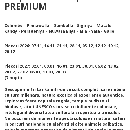
PREMIUM
Colombo - Pinnawalla - Dambulla - Sigiriya - Matale -
Kandy - Peradeniya - Nuwara Eliya - Ella - Yala - Galle
Plecari 2026: 07.11, 14.11, 21.11, 28.11, 05.12, 12.12, 19.12,
26.12
Plecari 2027: 02.01, 09.01, 16.01, 23.01, 30.01. 06.02, 13.02,
20.02, 27.02, 06.03, 13.03, 20.03
(7 nopti)
Descoperim Sri Lanka intr-un circuit complet, care imbina
cultura milenara, natura exotica si experiente autentice.
Exploram foste capitale regale, temple budiste si
hinduse, situri UNESCO si orase cu influente coloniale,
intelegand diversitatea culturala si spirituala a insulei.
Ne bucuram de momente spectaculoase in natura, safari
in parcuri nationale cu elefanti si alte animale salbatice,
peisaje montane acoperite de plantatii de ceai si puncte