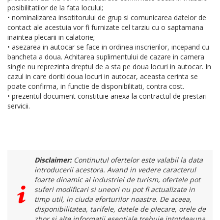
posibilitatilor de la fata locului;
• nominalizarea insotitorului de grup si comunicarea datelor de
contact ale acestuia vor fi furnizate cel tarziu cu o saptamana
inaintea plecarii in calatorie;
• asezarea in autocar se face in ordinea inscrierilor, incepand cu
bancheta a doua. Achitarea suplimentului de cazare in camera
single nu reprezinta dreptul de a sta pe doua locuri in autocar. In
cazul in care doriti doua locuri in autocar, aceasta cerinta se
poate confirma, in functie de disponibilitati, contra cost.
• prezentul document constituie anexa la contractul de prestari
servicii.
Disclaimer:
Continutul ofertelor este valabil la data
introducerii acestora. Avand in vedere caracterul
foarte dinamic al industriei de turism, ofertele pot
suferi modificari si uneori nu pot fi actualizate in
timp util, in ciuda eforturilor noastre. De aceea,
disponibilitatea, tarifele, datele de plecare, orele de
zbor si alte informatii esentiale trebuie intotdeauna