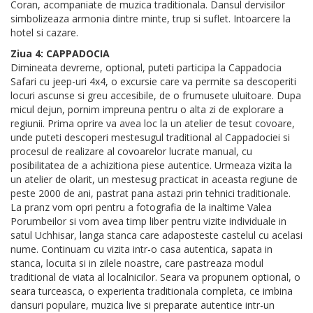
Coran, acompaniate de muzica traditionala. Dansul dervisilor
simbolizeaza armonia dintre minte, trup si suflet. Intoarcere la
hotel si cazare.
Ziua 4: CAPPADOCIA
Dimineata devreme, optional, puteti participa la Cappadocia
Safari cu jeep-uri 4x4, o excursie care va permite sa descoperiti
locuri ascunse si greu accesibile, de o frumusete uluitoare. Dupa
micul dejun, pornim impreuna pentru o alta zi de explorare a
regiunii. Prima oprire va avea loc la un atelier de tesut covoare,
unde puteti descoperi mestesugul traditional al Cappadociei si
procesul de realizare al covoarelor lucrate manual, cu
posibilitatea de a achizitiona piese autentice. Urmeaza vizita la
un atelier de olarit, un mestesug practicat in aceasta regiune de
peste 2000 de ani, pastrat pana astazi prin tehnici traditionale.
La pranz vom opri pentru a fotografia de la inaltime Valea
Porumbeilor si vom avea timp liber pentru vizite individuale in
satul Uchhisar, langa stanca care adaposteste castelul cu acelasi
nume. Continuam cu vizita intr-o casa autentica, sapata in
stanca, locuita si in zilele noastre, care pastreaza modul
traditional de viata al localnicilor. Seara va propunem optional, o
seara turceasca, o experienta traditionala completa, ce imbina
dansuri populare, muzica live si preparate autentice intr-un