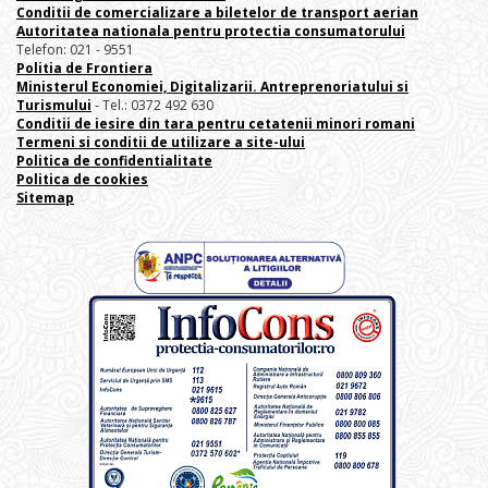
Conditii de comercializare a biletelor de transport aerian
Autoritatea nationala pentru protectia consumatorului
Telefon: 021 - 9551
Politia de Frontiera
Ministerul Economiei, Digitalizarii. Antreprenoriatului
si
Turismului
- Tel.: 0372 492 630
Conditii de iesire din tara pentru cetatenii minori romani
Termeni si conditii de utilizare a site-ului
Politica de confidentialitate
Politica de cookies
Sitemap