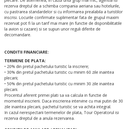
plecare. De asemenea, in cazul unui grup mai mic, agentia isi
rezerva dreptul de a schimba compania aeriana sau hotelurile,
cu pastrarea standardelor si cu informarea prealabila a turistilor
inscrisi. Locurile confirmate suplimentar fata de grupul maxim
rezervat pot fi la un tarif mai mare (in functie de disponibilitatile
la avion si cazare) si se supun unor reguli diferite de
decomandare.
CONDITII FINANCIARE:
TERMENE DE PLATA:
• 20% din pretul pachetului turistic la inscriere;
• 30% din pretul pachetului turistic cu minim 60 zile inaintea
plecarii;
• 50% din pretul pachetului turistic cu minim 30 zile inaintea
plecarii.
Procentul aferent primei plati sa va calcula in functie de
momentul inscrierii. Daca inscrierea intervine cu mai putin de 30
zile inaintea plecarii, pachetul turistic se va achita integral.
In cazul nerespectarii termenelor de plata, Tour Operatorul isi
rezerva dreptul de a anula rezervarea.