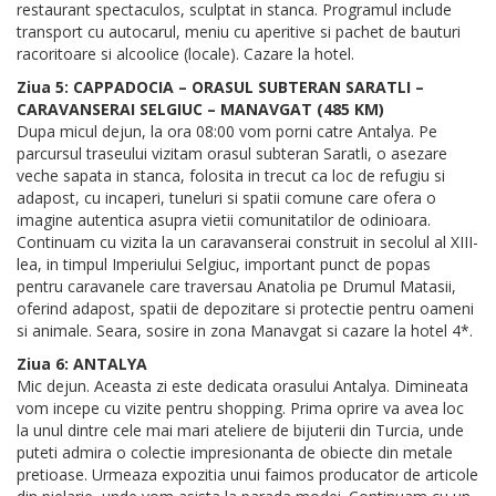
restaurant spectaculos, sculptat in stanca. Programul include
transport cu autocarul, meniu cu aperitive si pachet de bauturi
racoritoare si alcoolice (locale). Cazare la hotel.
Ziua 5: CAPPADOCIA – ORASUL SUBTERAN SARATLI –
CARAVANSERAI SELGIUC – MANAVGAT (485 KM)
Dupa micul dejun, la ora 08:00 vom porni catre Antalya. Pe
parcursul traseului vizitam orasul subteran Saratli, o asezare
veche sapata in stanca, folosita in trecut ca loc de refugiu si
adapost, cu incaperi, tuneluri si spatii comune care ofera o
imagine autentica asupra vietii comunitatilor de odinioara.
Continuam cu vizita la un caravanserai construit in secolul al XIII-
lea, in timpul Imperiului Selgiuc, important punct de popas
pentru caravanele care traversau Anatolia pe Drumul Matasii,
oferind adapost, spatii de depozitare si protectie pentru oameni
si animale. Seara, sosire in zona Manavgat si cazare la hotel 4*.
Ziua 6: ANTALYA
Mic dejun. Aceasta zi este dedicata orasului Antalya. Dimineata
vom incepe cu vizite pentru shopping. Prima oprire va avea loc
la unul dintre cele mai mari ateliere de bijuterii din Turcia, unde
puteti admira o colectie impresionanta de obiecte din metale
pretioase. Urmeaza expozitia unui faimos producator de articole