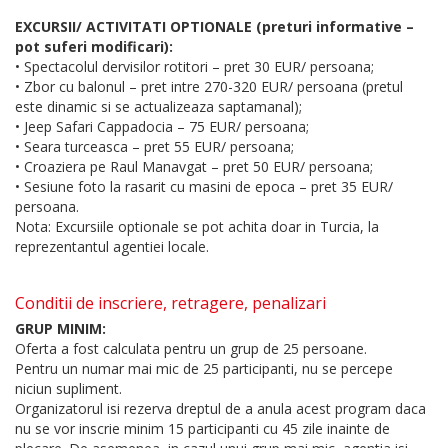
EXCURSII/ ACTIVITATI OPTIONALE (preturi informative –
pot suferi modificari):
• Spectacolul dervisilor rotitori – pret 30 EUR/ persoana;
• Zbor cu balonul – pret intre 270-320 EUR/ persoana (pretul
este dinamic si se actualizeaza saptamanal);
• Jeep Safari Cappadocia – 75 EUR/ persoana;
• Seara turceasca – pret 55 EUR/ persoana;
• Croaziera pe Raul Manavgat – pret 50 EUR/ persoana;
• Sesiune foto la rasarit cu masini de epoca – pret 35 EUR/
persoana.
Nota: Excursiile optionale se pot achita doar in Turcia, la
reprezentantul agentiei locale.
Conditii de inscriere, retragere, penalizari
GRUP MINIM:
Oferta a fost calculata pentru un grup de 25 persoane.
Pentru un numar mai mic de 25 participanti, nu se percepe
niciun supliment.
Organizatorul isi rezerva dreptul de a anula acest program daca
nu se vor inscrie minim 15 participanti cu 45 zile inainte de