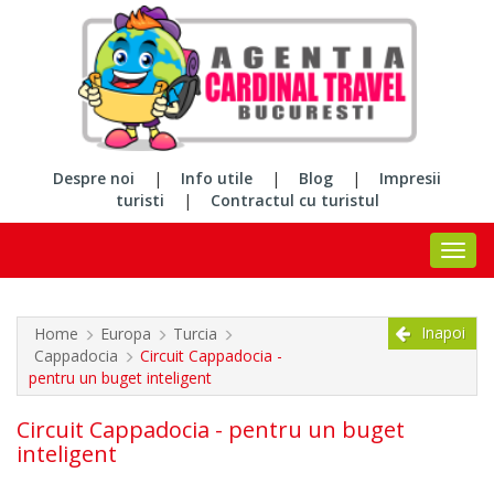
Despre noi
|
Info utile
|
Blog
|
Impresii
turisti
|
Contractul cu turistul
Inapoi
Home
Europa
Turcia
Cappadocia
Circuit Cappadocia -
pentru un buget inteligent
Circuit Cappadocia - pentru un buget
inteligent