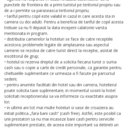
punctele de frontiera de a primi turistul pe teritoriul propriu sau
de a-i permite sa paraseasca teritoriul propriu;
• tariful pentru copil este valabil in cazul in care acesta sta in
camera cu doi adulti. Pentru a beneficia de tariful de copil acesta
trebuie sa nu fi depasit la data inceperii calatoriei varsta
mentionata in program.
• distributia camerelor la hoteluri se face de catre receptiile
acestora; problemele legate de amplasarea sau aspectul
camerei se rezolva de catre turist direct la receptie, asistat de
insotitorul de grup;
• hotelul isi rezerva dreptul de a solicita fiecarui turist o suma
cash sau o copie a cartii de credit personale, ca garantie pentru
cheltuielile suplimentare ce urmeaza a fi facute pe parcursul
sederii;
• pentru anumite facilitati din hotel sau din camera, hotelierul
poate solicita taxe suplimentare; in momentul sosirii la hotel
solicitati receptionerului sa va informeze cu exactitate asupra
lor;
• in ultimii ani tot mai multe hoteluri si vase de croaziera au
initiat politica „fara bani cash” (cash free). Astfel, este posibil ca
unii prestatori sa nu mai incaseze bani cash pentru serviciile
suplimentare prestate, de aceea este important sa detineti un