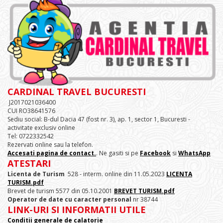
CARDINAL TRAVEL BUCURESTI
J2017021036400
CUI RO38641576
Sediu social: B-dul Dacia 47 (fost nr. 3), ap. 1, sector 1, Bucuresti -
activitate exclusiv online
Tel: 0722332542
Rezervati online sau la telefon.
Accesati pagina de contact.
. Ne gasiti si pe
Facebook
si
WhatsApp
ATESTARI
Licenta de Turism
528 - interm. online din 11.05.2023
LICENTA
TURISM.pdf
Brevet de turism 5577 din 05.10.2001
BREVET TURISM.pdf
Operator de date cu caracter personal
nr 38744
LINK-URI SI INFORMATII UTILE
Conditii generale de calatorie