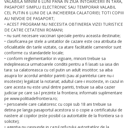
VALABILA MINIM 6 LUNI PANA IN ZIUA INTOARCERII IN TARA,
PASAPORT SIMPLU ELECTRONIC SAU TEMPORAR VALABIL
CEL PUTIN 6 LUNI DE LA INCHEIEREA CALATORIEI; TOTI COPIII
AU NEVOIE DE PASAPORT;
• ACEST PROGRAM NU NECESITA OBTINEREA VIZEI TURISTICE
DE CATRE CETATENII ROMANI;
• nu sunt necesare vaccinari speciale pentru aceasta destinatie;
• clasificarea pe stele a unitatilor de cazare este cea atribuita de
oficialitatile din tarile vizitate, ca atare facilitatile camerelor sunt
conforme cu standardele locale;
• conform reglementarilor in vigoare, minorii trebuie sa
indeplineasca urmatoarele conditii pentru a fi lasati sa iasa din
tara: sa calatoreasca cu cel putin un adult insotitor; sa aiba
asupra lor acordul ambilor parinti (sau al parintelui care nu-i
insoteste) legalizat la notariat; adultul care-i insoteste, in cazul in
care acesta nu este unul dintre parinti, trebuie sa aiba cazier
judiciar pe care sa-l prezinte la frontiera; informatii suplimentare
pe www.politiadefrontiera.ro;
• persoanele care calatoresc cu copii sub 18 ani trebuie sa
detina pe langa pasaportul acestora si o copie a certificatului de
nastere al copiilor (este posibil ca autoritatile de la frontiera sa o
solicite);
• agentia nu raspunde in cazul refuzului autoritatilor de la