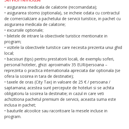
• asigurarea medicala de calatorie (recomandata);
• asigurarea storno (optionala), se incheie odata cu contractul
de comercializare a pachetului de servicii turistice, in pachet cu
asigurarea medicala de calatorie;
• excursiile optionale;
• biletele de intrare la obiectivele turistice mentionate in
program;
• vizitele la obiectivele turistice care necesita prezenta unui ghid
local;
• bacsisuri (tips) pentru prestatorii locali, de exemplu soferi,
personal hotelier, ghizi: aproximativ 35 EUR/persoana –
reprezinta o practica internationala apreciata dar optionala (se
ofera la sosirea in tara de destinatie);
• taxele de oras (City Tax) in valoare de 25 € / persoana /
saptamana; acestea sunt percepute de hoteluri si se achita
obligatoriu la sosirea la destinatie; in cazul in care veti
achizitiona pachetul premium de servicii, aceasta suma este
inclusa in pachet;
• bauturile alcoolice sau racoritoare la mesele incluse in
program.