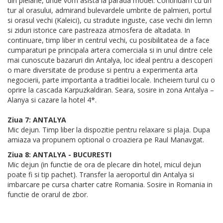
din pielarie, unde vom asista la parada modei. Continuam cu un
tur al orasului, admirand bulevardele umbrite de palmieri, portul
si orasul vechi (Kaleici), cu stradute inguste, case vechi din lemn
si ziduri istorice care pastreaza atmosfera de altadata. In
continuare, timp liber in centrul vechi, cu posibilitatea de a face
cumparaturi pe principala artera comerciala si in unul dintre cele
mai cunoscute bazaruri din Antalya, loc ideal pentru a descoperi
o mare diversitate de produse si pentru a experimenta arta
negocierii, parte importanta a traditiei locale. Incheiem turul cu o
oprire la cascada Karpuzkaldiran. Seara, sosire in zona Antalya –
Alanya si cazare la hotel 4*.
Ziua 7: ANTALYA
Mic dejun. Timp liber la dispozitie pentru relaxare si plaja. Dupa
amiaza va propunem optional o croaziera pe Raul Manavgat.
Ziua 8: ANTALYA - BUCURESTI
Mic dejun (in functie de ora de plecare din hotel, micul dejun
poate fi si tip pachet). Transfer la aeroportul din Antalya si
imbarcare pe cursa charter catre Romania. Sosire in Romania in
functie de orarul de zbor.