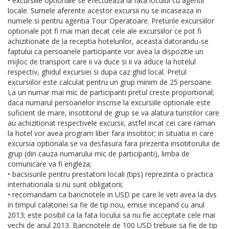
• excursiile optionale se efectueaza la fata locului cu agentii
locale. Sumele aferente acestor excursii nu se incaseaza in
numele si pentru agentia Tour Operatoare. Preturile excursiilor
optionale pot fi mai mari decat cele ale excursiilor ce pot fi
achizitionate de la receptia hotelurilor, aceasta datorandu-se
faptului ca persoanele participante vor avea la dispozitie un
mijloc de transport care ii va duce si ii va aduce la hotelul
respectiv, ghidul excursiei si dupa caz ghid local. Pretul
excursiilor este calculat pentru un grup minim de 25 persoane.
La un numar mai mic de participanti pretul creste proportional;
daca numarul persoanelor inscrise la excursiile optionale este
suficient de mare, insotitorul de grup se va alatura turistilor care
au achizitionat respectivele excursii, astfel incat cei care raman
la hotel vor avea program liber fara insotitor; in situatia in care
excursia optionala se va desfasura fara prezenta insotitorului de
grup (din cauza numarului mic de participanti), limba de
comunicare va fi engleza;
• bacsisurile pentru prestatorii locali (tips) reprezinta o practica
internationala si nu sunt obligatorii;
• recomandam ca bancnotele in USD pe care le veti avea la dvs
in timpul calatoriei sa fie de tip nou, emise incepand cu anul
2013; este posibil ca la fata locului sa nu fie acceptate cele mai
vechi de anul 2013. Bancnotele de 100 USD trebuie sa fie de tip