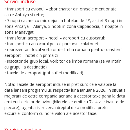
Servicii incluse
• transport cu avionul – zbor charter din orasele mentionate
catre Antalya si retur;
• 7 nopti cazare cu mic dejun la hoteluri de 4*, astfel: 3 nopti in
zona Antalya – Alanya, 3 nopti in zona Cappadocia, 1 noapte in
zona Manavgat;
• transferuri aeroport – hotel – aeroport cu autocarul;
• transport cu autocarul pe tot parcursul calatoriei;
• reprezentant local vorbitor de limba romana pentru transferul
aeroport – hotel din prima zi;
• insotitor de grup local, vorbitor de limba romana (se va intalni
cu grupul la destinatie);
• taxele de aeroport (pot suferi modificari).
Nota: Taxele de aeroport incluse in pret sunt cele valabile la
data lansarii programului, respectiv luna ianuarie 2026. In situatia
majorarii de catre compania aeriana a acestor taxe pana la data
emiterii biletelor de avion (biletele se emit cu 7-14 zile inainte de
plecare), agentia isi rezerva dreptul de a modifica pretul
excursiei conform cu noile valori ale acestor taxe.
Servicii neincluse