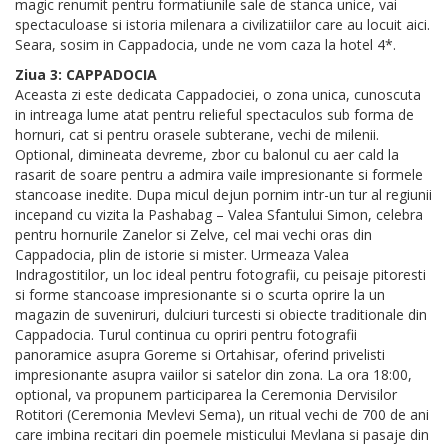
magic renumit pentru formatiunile sale de stanca unice, vai
spectaculoase si istoria milenara a civilizatiilor care au locuit aici.
Seara, sosim in Cappadocia, unde ne vom caza la hotel 4*.
Ziua 3: CAPPADOCIA
Aceasta zi este dedicata Cappadociei, o zona unica, cunoscuta
in intreaga lume atat pentru relieful spectaculos sub forma de
hornuri, cat si pentru orasele subterane, vechi de milenii.
Optional, dimineata devreme, zbor cu balonul cu aer cald la
rasarit de soare pentru a admira vaile impresionante si formele
stancoase inedite. Dupa micul dejun pornim intr-un tur al regiunii
incepand cu vizita la Pashabag – Valea Sfantului Simon, celebra
pentru hornurile Zanelor si Zelve, cel mai vechi oras din
Cappadocia, plin de istorie si mister. Urmeaza Valea
Indragostitilor, un loc ideal pentru fotografii, cu peisaje pitoresti
si forme stancoase impresionante si o scurta oprire la un
magazin de suveniruri, dulciuri turcesti si obiecte traditionale din
Cappadocia. Turul continua cu opriri pentru fotografii
panoramice asupra Goreme si Ortahisar, oferind privelisti
impresionante asupra vaiilor si satelor din zona. La ora 18:00,
optional, va propunem participarea la Ceremonia Dervisilor
Rotitori (Ceremonia Mevlevi Sema), un ritual vechi de 700 de ani
care imbina recitari din poemele misticului Mevlana si pasaje din