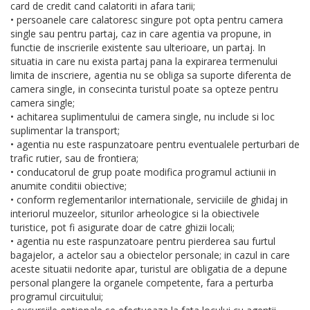
card de credit cand calatoriti in afara tarii;
• persoanele care calatoresc singure pot opta pentru camera
single sau pentru partaj, caz in care agentia va propune, in
functie de inscrierile existente sau ulterioare, un partaj. In
situatia in care nu exista partaj pana la expirarea termenului
limita de inscriere, agentia nu se obliga sa suporte diferenta de
camera single, in consecinta turistul poate sa opteze pentru
camera single;
• achitarea suplimentului de camera single, nu include si loc
suplimentar la transport;
• agentia nu este raspunzatoare pentru eventualele perturbari de
trafic rutier, sau de frontiera;
• conducatorul de grup poate modifica programul actiunii in
anumite conditii obiective;
• conform reglementarilor internationale, serviciile de ghidaj in
interiorul muzeelor, siturilor arheologice si la obiectivele
turistice, pot fi asigurate doar de catre ghizii locali;
• agentia nu este raspunzatoare pentru pierderea sau furtul
bagajelor, a actelor sau a obiectelor personale; in cazul in care
aceste situatii nedorite apar, turistul are obligatia de a depune
personal plangere la organele competente, fara a perturba
programul circuitului;