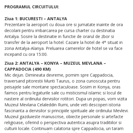
PROGRAMUL CIRCUITULUI:
Ziua 1: BUCURESTI – ANTALYA
Prezentare la aeroport cu doua ore si jumatate inainte de ora
decolarii pentru imbarcarea pe cursa charter cu destinatia
Antalya. Sosire la destinatie in functie de orarul de zbor si
transfer de la aeroport la hotel. Cazare la hotel de 4* situat in
zona Antalya-Alanya. Preluarea camerelor de hotel se va face
incepand cu ora 15:00.
Ziua 2: ANTALYA – KONYA – MUZEUL MEVLANA –
CAPPADOCIA (490 KM)
Mic dejun. Dimineata devreme, pornim spre Cappadocia,
traversand pitorestii Munti Taurus, o zona cunoscuta pentru
peisajele sale montane spectaculoase. Sosim in Konya, oras
faimos pentru legaturile sale cu misticismul islamic si locul de
nastere al ordinului dervisilor rotitori. Dupa un popas, vom vizita
Muzeul Mevlana Celaleddin Rumi, unde veti descoperi istoria
fascinanta a dervisilor si principiile spirituale ale ordinului Mevlevi.
Muzeul gazduieste manuscrise, obiecte personale si artefacte
religioase, oferind o perspectiva autentica asupra traditiilor si
culturii locale. Continuam calatoria spre Cappadocia, un taram