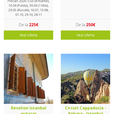
Plecari 2026: 5.03 (8 martie),
10.04 (Paste), 30.04 (1 Mai),
29.05 (Rusalii), 16.07, 13.08,
01.10, 29.10, 28.11
De la
225€
De la
250€
Vezi oferta
Vezi oferta
Revelion Istanbul
Circuit Cappadocia -
autocar
Ankara - Istanbul