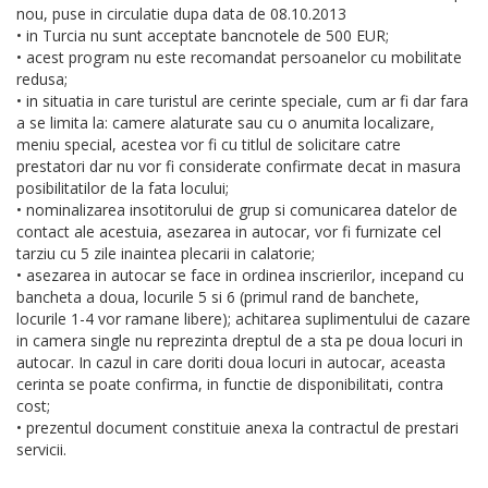
nou, puse in circulatie dupa data de 08.10.2013
• in Turcia nu sunt acceptate bancnotele de 500 EUR;
• acest program nu este recomandat persoanelor cu mobilitate
redusa;
• in situatia in care turistul are cerinte speciale, cum ar fi dar fara
a se limita la: camere alaturate sau cu o anumita localizare,
meniu special, acestea vor fi cu titlul de solicitare catre
prestatori dar nu vor fi considerate confirmate decat in masura
posibilitatilor de la fata locului;
• nominalizarea insotitorului de grup si comunicarea datelor de
contact ale acestuia, asezarea in autocar, vor fi furnizate cel
tarziu cu 5 zile inaintea plecarii in calatorie;
• asezarea in autocar se face in ordinea inscrierilor, incepand cu
bancheta a doua, locurile 5 si 6 (primul rand de banchete,
locurile 1-4 vor ramane libere); achitarea suplimentului de cazare
in camera single nu reprezinta dreptul de a sta pe doua locuri in
autocar. In cazul in care doriti doua locuri in autocar, aceasta
cerinta se poate confirma, in functie de disponibilitati, contra
cost;
• prezentul document constituie anexa la contractul de prestari
servicii.