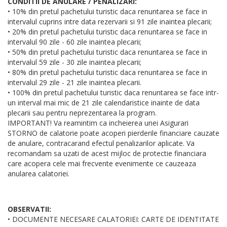
CONDITII DE ANULARE / PENALIZARI:
• 10% din pretul pachetului turistic daca renuntarea se face in
intervalul cuprins intre data rezervarii si 91 zile inaintea plecarii;
• 20% din pretul pachetului turistic daca renuntarea se face in
intervalul 90 zile - 60 zile inaintea plecarii;
• 50% din pretul pachetului turistic daca renuntarea se face in
intervalul 59 zile - 30 zile inaintea plecarii;
• 80% din pretul pachetului turistic daca renuntarea se face in
intervalul 29 zile - 21 zile inaintea plecarii.
• 100% din pretul pachetului turistic daca renuntarea se face intr-
un interval mai mic de 21 zile calendaristice inainte de data
plecarii sau pentru neprezentarea la program.
IMPORTANT! Va reamintim ca incheierea unei Asigurari
STORNO de calatorie poate acoperi pierderile financiare cauzate
de anulare, contracarand efectul penalizarilor aplicate. Va
recomandam sa uzati de acest mijloc de protectie financiara
care acopera cele mai frecvente evenimente ce cauzeaza
anularea calatoriei.
OBSERVATII:
• DOCUMENTE NECESARE CALATORIEI: CARTE DE IDENTITATE