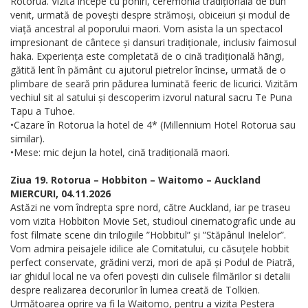
Rotorua. Vizita începe cu pōhiri, ceremonia tradițională de bun
venit, urmată de povești despre strămoși, obiceiuri și modul de
viață ancestral al poporului maori. Vom asista la un spectacol
impresionant de cântece și dansuri tradiționale, inclusiv faimosul
haka. Experiența este completată de o cină tradițională hāngi,
gătită lent în pământ cu ajutorul pietrelor încinse, urmată de o
plimbare de seară prin pădurea luminată feeric de licurici. Vizităm
vechiul sit al satului și descoperim izvorul natural sacru Te Puna
Tapu a Tuhoe.
•Cazare în Rotorua la hotel de 4* (Millennium Hotel Rotorua sau
similar).
•Mese: mic dejun la hotel, cină tradițională maori.
Ziua 19. Rotorua – Hobbiton – Waitomo – Auckland
MIERCURI, 04.11.2026
Astăzi ne vom îndrepta spre nord, către Auckland, iar pe traseu
vom vizita Hobbiton Movie Set, studioul cinematografic unde au
fost filmate scene din trilogiile ”Hobbitul” și ”Stăpânul Inelelor”.
Vom admira peisajele idilice ale Comitatului, cu căsuțele hobbit
perfect conservate, grădini verzi, mori de apă și Podul de Piatră,
iar ghidul local ne va oferi povești din culisele filmărilor si detalii
despre realizarea decorurilor în lumea creată de Tolkien.
Următoarea oprire va fi la Waitomo, pentru a vizita Peștera