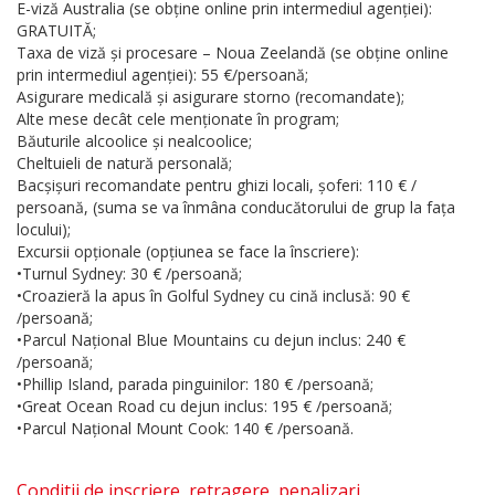
E-viză Australia (se obține online prin intermediul agenției):
GRATUITĂ;
Taxa de viză și procesare – Noua Zeelandă (se obține online
prin intermediul agenției): 55 €/persoană;
Asigurare medicală și asigurare storno (recomandate);
Alte mese decât cele menționate în program;
Băuturile alcoolice și nealcoolice;
Cheltuieli de natură personală;
Bacșișuri recomandate pentru ghizi locali, șoferi: 110 € /
persoană, (suma se va înmâna conducătorului de grup la fața
locului);
Excursii opționale (opțiunea se face la înscriere):
•Turnul Sydney: 30 € /persoană;
•Croazieră la apus în Golful Sydney cu cină inclusă: 90 €
/persoană;
•Parcul Național Blue Mountains cu dejun inclus: 240 €
/persoană;
•Phillip Island, parada pinguinilor: 180 € /persoană;
•Great Ocean Road cu dejun inclus: 195 € /persoană;
•Parcul Național Mount Cook: 140 € /persoană.
Conditii de inscriere, retragere, penalizari