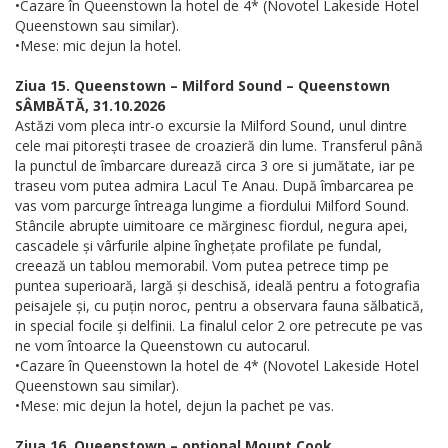
•Cazare în Queenstown la hotel de 4* (Novotel Lakeside Hotel
Queenstown sau similar).
•Mese: mic dejun la hotel.
Ziua 15. Queenstown – Milford Sound – Queenstown
SÂMBĂTĂ, 31.10.2026
Astăzi vom pleca intr-o excursie la Milford Sound, unul dintre
cele mai pitorești trasee de croazieră din lume. Transferul până
la punctul de îmbarcare durează circa 3 ore si jumătate, iar pe
traseu vom putea admira Lacul Te Anau. După îmbarcarea pe
vas vom parcurge întreaga lungime a fiordului Milford Sound.
Stâncile abrupte uimitoare ce mărginesc fiordul, negura apei,
cascadele și vârfurile alpine înghețate profilate pe fundal,
creează un tablou memorabil. Vom putea petrece timp pe
puntea superioară, largă și deschisă, ideală pentru a fotografia
peisajele și, cu puțin noroc, pentru a observara fauna sălbatică,
in special focile și delfinii. La finalul celor 2 ore petrecute pe vas
ne vom întoarce la Queenstown cu autocarul.
•Cazare în Queenstown la hotel de 4* (Novotel Lakeside Hotel
Queenstown sau similar).
•Mese: mic dejun la hotel, dejun la pachet pe vas.
Ziua 16. Queenstown – opțional Mount Cook