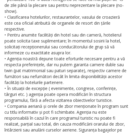
de zile până la plecare sau pentru neprezentare la plecare (no-
show).
• Clasificarea hotelurilor, restaurantelor, vasului de croazieră
este cea oficial atribuită de organele de resort din țările
respective.
• Pentru anumite facilități din hotel sau din cameră, hotelierul
poate solicita taxe suplimentare; în momentul sosirii la hotel,
solicitați recepționerului sau conducătorului de grup să vă
informeze cu exactitate asupra lor.
• Agenția noastră depune toate eforturile necesare pentru a vă
respecta preferințele, dar nu putem garanta camere duble sau
twin (pat matrimonial sau paturi separate), respectiv camere de
fumători sau nefumători decât în limita disponibilității acestor
facilități la hotelurile partenere.
• În situații de excepție ( evenimente, congrese, conferințe,
târguri etc. ) agenția poate opera modificări în structura
programului, fără a afecta vizitarea obiectivelor turistice.
• Compania aeriană și orele de zbor menționate în program sunt
cu titlu informativ și pot fi schimbate. Agenția nu este
responsabilă în cazul în care programul turistic nu poate fi
realizat, parțial sau total, din cauza modificării orarului de zbor,
întârzierii sau anulării curselor aeriene. Siguranța bagajelor pe