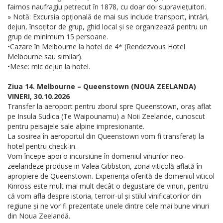
faimos naufragiu petrecut în 1878, cu doar doi supraviețuitori.
» Notă: Excursia opțională de mai sus include transport, intrări,
dejun, însoțitor de grup, ghid local și se organizează pentru un
grup de minimum 15 persoane.
•Cazare în Melbourne la hotel de 4* (Rendezvous Hotel
Melbourne sau similar).
•Mese: mic dejun la hotel.
Ziua 14. Melbourne – Queenstown (NOUA ZEELANDA)
VINERI, 30.10.2026
Transfer la aeroport pentru zborul spre Queenstown, oraș aflat
pe Insula Sudica (Te Waipounamu) a Noii Zeelande, cunoscut
pentru peisajele sale alpine impresionante.
La sosirea în aeroportul din Queenstown vom fi transferați la
hotel pentru check-in.
Vom începe apoi o incursiune în domeniul vinurilor neo-
zeelandeze produse in Valea Gibbston, zona viticolă aflată în
apropiere de Queenstown. Experiența oferită de domeniul viticol
Kinross este mult mai mult decât o degustare de vinuri, pentru
că vom afla despre istoria, terroir-ul și stilul vinificatorilor din
regiune și ne vor fi prezentate unele dintre cele mai bune vinuri
din Noua Zeelandă.