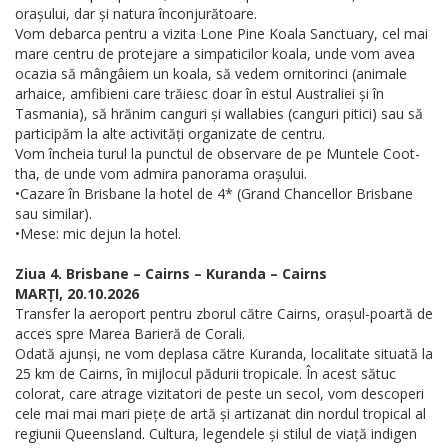
orașului, dar și natura înconjurătoare.
Vom debarca pentru a vizita Lone Pine Koala Sanctuary, cel mai
mare centru de protejare a simpaticilor koala, unde vom avea
ocazia să mângâiem un koala, să vedem ornitorinci (animale
arhaice, amfibieni care trăiesc doar în estul Australiei și în
Tasmania), să hrănim canguri și wallabies (canguri pitici) sau să
participăm la alte activități organizate de centru.
Vom încheia turul la punctul de observare de pe Muntele Coot-
tha, de unde vom admira panorama orașului.
•Cazare în Brisbane la hotel de 4* (Grand Chancellor Brisbane
sau similar).
•Mese: mic dejun la hotel.
Ziua 4. Brisbane – Cairns – Kuranda – Cairns
MARȚI, 20.10.2026
Transfer la aeroport pentru zborul către Cairns, orașul-poartă de
acces spre Marea Barieră de Corali.
Odată ajunși, ne vom deplasa către Kuranda, localitate situată la
25 km de Cairns, în mijlocul pădurii tropicale. În acest sătuc
colorat, care atrage vizitatori de peste un secol, vom descoperi
cele mai mai mari piețe de artă și artizanat din nordul tropical al
regiunii Queensland. Cultura, legendele și stilul de viață indigen