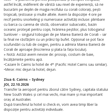
astfel încât, indiferent de vârstă sau nivel de experiență, să ne
bucurăm pe deplin de magia recifului cu corali colorați, pești
tropicali, țestoase și multe altele. Avem la dispoziție 4 ore pe
recif pentru snorkeling și numeroase activități incluse: plimbare
cu barca cu carena de sticlă, observator subacvatic, bazin
oceanic protejat pentru copii, hrănirea peștilor, plus toboganul
Sunlover – singurul tobogan de pe Marea Barieră de Corali – iar
la final ne răsfățăm cu un prânz tip bufet. Opțional se pot face
scufundări cu tub de oxigen, pentru a admira Marea Barieră de
Corali de aproape (înscrierea și plata la fața locului).
» Notă: Astăzi avem nevoie de: prosop, costum de baie,
încălțăminte pentru apă.
•Cazare în Cairns la hotel de 4* (Pacific Hotel Cairns sau similar).
•Mese: mic dejun la hotel, dejun.
Ziua 6. Cairns – Sydney
JOI, 22.10.2026
Transfer la aeroport pentru zborul către Sydney, capitala statului
New South Wales și cel mai vechi, mai mare și mai important
oraș al Australiei.
După transferul la hotel si check-in, vom avea timp liber la
dispoziție pentru activități individuale.