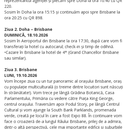
reprezentantul agenției și plecăm spre Doha la ora 10:40 cu QR
220.
Sosim în Doha la ora 15:15 și continuăm apoi spre Brisbane la
ora 20:25 cu QR 898.
Ziua 2. Doha – Brisbane
DUMINICĂ, 18.10.2026
Sosim în Aeroportul din Brisbane la ora 17:30, după care vom fi
transferați la hotel cu autocarul; check-in și timp de odihnă.
•Cazare în Brisbane la hotel de 4* (Grand Chancellor Brisbane
sau similar).
Ziua 3. Brisbane
LUNI, 19.10.2026
Vom începe ziua cu un tur panoramic al orașului Brisbane, oraș
cu populație multiculturală (o treime dintre locuitori sunt născuți
în străinătate!). Vom trece pe lângă Grădina Botanică, Casa
Parlamentului, Primăria cu vedere către Piața King George,
centrul orașului. Traversăm apoi Podul Story, pe lângă Centrul
Cultural și vom ajunge la South Bank Parklands, promenada
verde, creată pe locul în care a fost Expo 88. În continuare vom
face o croazieră de-a lungul Râului Brisbane, prilej de a admira,
dintr-o altă perspectivă, cele mai importante edificii și suburbiile