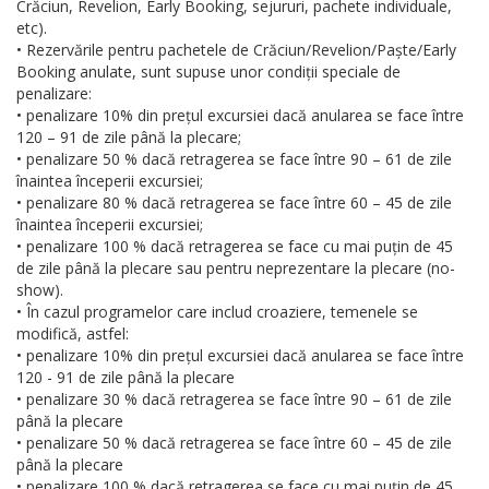
Crăciun, Revelion, Early Booking, sejururi, pachete individuale,
etc).
• Rezervările pentru pachetele de Crăciun/Revelion/Paște/Early
Booking anulate, sunt supuse unor condiții speciale de
penalizare:
• penalizare 10% din prețul excursiei dacă anularea se face între
120 – 91 de zile până la plecare;
• penalizare 50 % dacă retragerea se face între 90 – 61 de zile
înaintea începerii excursiei;
• penalizare 80 % dacă retragerea se face între 60 – 45 de zile
înaintea începerii excursiei;
• penalizare 100 % dacă retragerea se face cu mai puțin de 45
de zile până la plecare sau pentru neprezentare la plecare (no-
show).
• În cazul programelor care includ croaziere, temenele se
modifică, astfel:
• penalizare 10% din prețul excursiei dacă anularea se face între
120 - 91 de zile până la plecare
• penalizare 30 % dacă retragerea se face între 90 – 61 de zile
până la plecare
• penalizare 50 % dacă retragerea se face între 60 – 45 de zile
până la plecare
• penalizare 100 % dacă retragerea se face cu mai puțin de 45