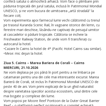
conferă satului o atmosferă arhaică. Vom face o plimbare prin
pădurea tropicală din jurul satului, inclusă în Patrimoniul Mondial
UNESCO, și ne vom bucura de uimitoarea „artă stradală” la
fiecare colț.
Vom experimenta apoi farmecul lumii vechi călătorind cu trenul
pe traseul Kuranda Scenic Rail, în vagoane istorice din lemn, cu
ferestre mari deschise, lăsându-ne captivați de peisajul uimitor
al cascadelor si pădurii tropicale. Călătoria se incheie la
Freshwater Railway Station, de unde vom fi transferați cu
autocarul la hotel.
•Cazare în Cairns la hotel de 4* (Pacific Hotel Cairns sau similar).
•Mese: mic dejun la hotel.
Ziua 5. Cairns – Marea Bariera de Corali – Cairns
MIERCURI, 21.10.2026
Ne vom deplasa pe jos până în port pentru a ne îmbarca pe
catamaran pentru una din cele mai interesante excursii: Marea
Barieră de Corali, sit inclus în Patrimoniul Mondial UNESCO de
peste 40 de ani. Vom primi explicații de la un ghid naturalist
despre varietatea speciilor acestui ecosistem, unul dintre cele
mai bogate și complexe din lume.
Vom poposi pe Moore Reef Pontoon de la Outer Great Barrier
Reef – o platformă perfect poziționată și complet echipată,