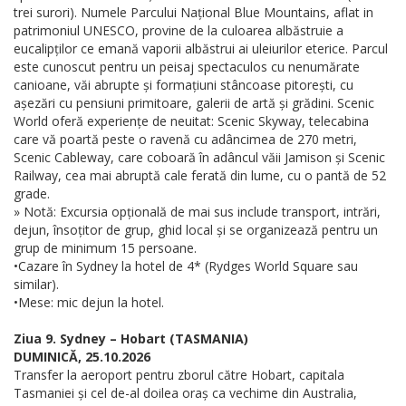
trei surori). Numele Parcului Național Blue Mountains, aflat in
patrimoniul UNESCO, provine de la culoarea albăstruie a
eucalipților ce emană vaporii albăstrui ai uleiurilor eterice. Parcul
este cunoscut pentru un peisaj spectaculos cu nenumărate
canioane, văi abrupte și formațiuni stâncoase pitorești, cu
așezări cu pensiuni primitoare, galerii de artă și grădini. Scenic
World oferă experiențe de neuitat: Scenic Skyway, telecabina
care vă poartă peste o ravenă cu adâncimea de 270 metri,
Scenic Cableway, care coboară în adâncul văii Jamison și Scenic
Railway, cea mai abruptă cale ferată din lume, cu o pantă de 52
grade.
» Notă: Excursia opțională de mai sus include transport, intrări,
dejun, însoțitor de grup, ghid local și se organizează pentru un
grup de minimum 15 persoane.
•Cazare în Sydney la hotel de 4* (Rydges World Square sau
similar).
•Mese: mic dejun la hotel.
Ziua 9. Sydney – Hobart (TASMANIA)
DUMINICĂ, 25.10.2026
Transfer la aeroport pentru zborul către Hobart, capitala
Tasmaniei și cel de-al doilea oraș ca vechime din Australia,