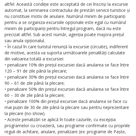
altfel. Această condiție este acceptată de cei înscriși la excursie
automat, la semnarea contractului de prestări servicii turistice și
nu constituie motiv de anulare. Numărul minim de participanți
pentru a se organiza excursiile opționale este egal cu numărul
minim de participanți pentru întregul program, dacă nu este
precizat altfel. Sub acest număr, agenția poate majora prețul
sau anula opționalul.
• În cazul în care turistul renunță la excursie (circuite), indiferent
de motive, acesta va suporta următoarele penalități calculate
din valoarea totală a excursiei:
• penalizare 10% din prețul excursiei dacă anularea se face între
120 – 91 de zile până la plecare;
• penalizare 30% din prețul excursiei dacă anularea se face între
90 – 61 de zile până la plecare;
• penalizare 50% din prețul excursiei dacă anularea se face între
60 – 30 de zile până la plecare;
• penalizare 100% din prețul excursiei dacă anularea se face cu
mai puțin de 30 de zile până la plecare sau pentru neprezentare
la plecare (no-show).
• Aceste penalizări se aplică în toate cazurile, cu excepția
programelor cu croazieră, sau programe confirmate cu propriile
reguli de achitare, anulare, penalizare (ex: programe de Paște,