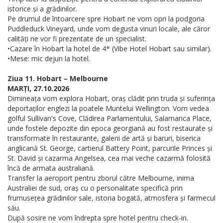
istorice și a grădinilor.
Pe drumul de întoarcere spre Hobart ne vom opri la podgoria
Puddleduck Vineyard, unde vom degusta vinuri locale, ale căror
calități ne vor fi prezentate de un specialist.
•Cazare în Hobart la hotel de 4* (Vibe Hotel Hobart sau similar).
•Mese: mic dejun la hotel.
Ziua 11. Hobart – Melbourne
MARȚI, 27.10.2026
Dimineața vom explora Hobart, oraș clădit prin truda și suferința
deportaților englezi la poatele Muntelui Wellington. Vom vedea
golful Sullivan's Cove, Clădirea Parlamentului, Salamanca Place,
unde fostele depozite din epoca georgiană au fost restaurate și
transformate în restaurante, galerii de artă și baruri, biserica
anglicană St. George, cartierul Battery Point, parcurile Princes și
St. David și cazarma Angelsea, cea mai veche cazarmă folosită
încă de armata australiană.
Transfer la aeroport pentru zborul către Melbourne, inima
Australiei de sud, oraș cu o personalitate specifică prin
frumusețea grădinilor sale, istoria bogată, atmosfera și farmecul
său.
După sosire ne vom îndrepta spre hotel pentru check-in.