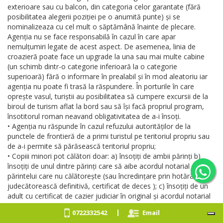
exterioare sau cu balcon, din categoria celor garantate (fără
posibilitatea alegerii poziției pe o anumită punte) și se
nominalizeaza cu cel mult o săptămână înainte de plecare.
Agenția nu se face responsabilă în cazul în care apar
nemulțumiri legate de acest aspect. De asemenea, linia de
croazieră poate face un upgrade la una sau mai multe cabine
(un schimb dintr-o categorie inferioară la o categorie
superioară) fără o informare în prealabil și în mod aleatoriu iar
agenția nu poate fi trasă la răspundere. În porturile în care
oprește vasul, turiștii au posibilitatea să cumpere excursii de la
biroul de turism aflat la bord sau să își facă propriul program,
însotitorul roman neavand obligativitatea de a-i însoți.
• Agenția nu răspunde în cazul refuzului autorităților de la
punctele de frontieră de a primi turistul pe teritoriul propriu sau
de a-i permite să părăsească teritoriul propriu;
• Copiii minori pot călători doar: a) însoțiți de ambii părinți b)
însoțiți de unul dintre părinți care să aibe acordul notarial al
părintelui care nu călătorește (sau încredințare prin hotărâre
judecătorească definitivă, certificat de deces ); c) însoțiți de un
adult cu certificat de cazier judiciar în original și acordul notarial
al ambilor părinți. Copiii care nu au carte de identitate, vor
|
0722332542
Email
clălători obligatoriu cu pașaportul.