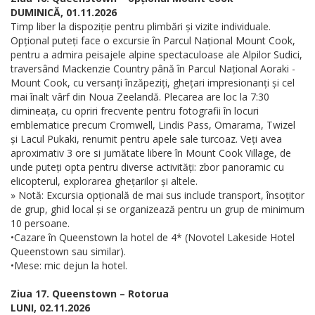
DUMINICĂ, 01.11.2026
Timp liber la dispoziție pentru plimbări și vizite individuale.
Opțional puteți face o excursie în Parcul Național Mount Cook,
pentru a admira peisajele alpine spectaculoase ale Alpilor Sudici,
traversând Mackenzie Country până în Parcul Național Aoraki -
Mount Cook, cu versanți înzăpeziți, ghețari impresionanți și cel
mai înalt vârf din Noua Zeelandă. Plecarea are loc la 7:30
dimineața, cu opriri frecvente pentru fotografii în locuri
emblematice precum Cromwell, Lindis Pass, Omarama, Twizel
și Lacul Pukaki, renumit pentru apele sale turcoaz. Veți avea
aproximativ 3 ore si jumătate libere în Mount Cook Village, de
unde puteți opta pentru diverse activități: zbor panoramic cu
elicopterul, explorarea ghețarilor și altele.
» Notă: Excursia opțională de mai sus include transport, însoțitor
de grup, ghid local și se organizează pentru un grup de minimum
10 persoane.
•Cazare în Queenstown la hotel de 4* (Novotel Lakeside Hotel
Queenstown sau similar).
•Mese: mic dejun la hotel.
Ziua 17. Queenstown – Rotorua
LUNI, 02.11.2026