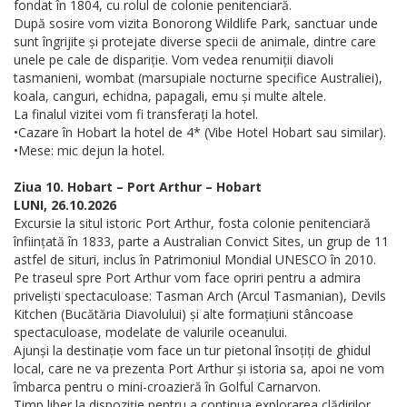
fondat în 1804, cu rolul de colonie penitenciară.
După sosire vom vizita Bonorong Wildlife Park, sanctuar unde
sunt îngrijite și protejate diverse specii de animale, dintre care
unele pe cale de dispariție. Vom vedea renumiții diavoli
tasmanieni, wombat (marsupiale nocturne specifice Australiei),
koala, canguri, echidna, papagali, emu și multe altele.
La finalul vizitei vom fi transferați la hotel.
•Cazare în Hobart la hotel de 4* (Vibe Hotel Hobart sau similar).
•Mese: mic dejun la hotel.
Ziua 10. Hobart – Port Arthur – Hobart
LUNI, 26.10.2026
Excursie la situl istoric Port Arthur, fosta colonie penitenciară
înființată în 1833, parte a Australian Convict Sites, un grup de 11
astfel de situri, inclus în Patrimoniul Mondial UNESCO în 2010.
Pe traseul spre Port Arthur vom face opriri pentru a admira
priveliști spectaculoase: Tasman Arch (Arcul Tasmanian), Devils
Kitchen (Bucătăria Diavolului) și alte formațiuni stâncoase
spectaculoase, modelate de valurile oceanului.
Ajunși la destinație vom face un tur pietonal însoțiți de ghidul
local, care ne va prezenta Port Arthur și istoria sa, apoi ne vom
îmbarca pentru o mini-croazieră în Golful Carnarvon.
Timp liber la dispoziție pentru a continua explorarea clădirilor