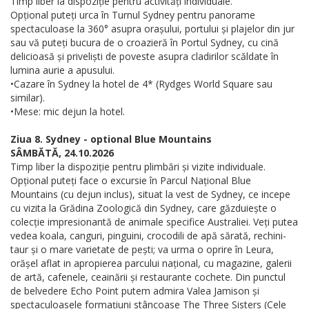
Timp liber la dispoziție pentru activități individuale.
Opțional puteți urca în Turnul Sydney pentru panorame
spectaculoase la 360° asupra orașului, portului și plajelor din jur
sau vă puteți bucura de o croazieră în Portul Sydney, cu cină
delicioasă și priveliști de poveste asupra cladirilor scăldate în
lumina aurie a apusului.
•Cazare în Sydney la hotel de 4* (Rydges World Square sau
similar).
•Mese: mic dejun la hotel.
Ziua 8. Sydney - optional Blue Mountains
SÂMBĂTĂ, 24.10.2026
Timp liber la dispoziție pentru plimbări și vizite individuale.
Opțional puteți face o excursie în Parcul Național Blue
Mountains (cu dejun inclus), situat la vest de Sydney, ce incepe
cu vizita la Grădina Zoologică din Sydney, care găzduiește o
colecție impresionantă de animale specifice Australiei. Veți putea
vedea koala, canguri, pinguini, crocodili de apă sărată, rechini-
taur și o mare varietate de pești; va urma o oprire în Leura,
orășel aflat in apropierea parcului național, cu magazine, galerii
de artă, cafenele, ceainării și restaurante cochete. Din punctul
de belvedere Echo Point putem admira Valea Jamison și
spectaculoasele formațiuni stâncoase The Three Sisters (Cele