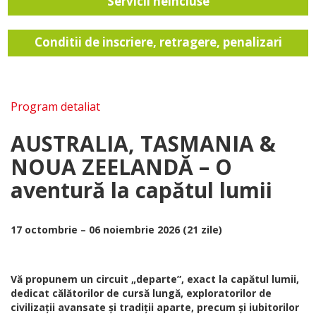
Servicii neincluse
Conditii de inscriere, retragere, penalizari
Program detaliat
AUSTRALIA, TASMANIA &
NOUA ZEELANDĂ – O
aventură la capătul lumii
17 octombrie – 06 noiembrie 2026 (21 zile)
Vă propunem un circuit „departe”, exact la capătul lumii,
dedicat călătorilor de cursă lungă, exploratorilor de
civilizații avansate și tradiții aparte, precum și iubitorilor