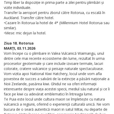
Timp liber la dispoziție in prima parte a zilei pentru plimbări și
vizite individuale.
Transfer la aeroport pentru zborul către Rotorua, cu escală în
Auckland. Transfer către hotel.
•Cazare în Rotorua la hotel de 4* (Millennium Hotel Rotorua sau
similar).
•Mese: mic dejun la hotel.
Ziua 18. Rotorua
MARȚI, 03.11.2026
Vom începe cu o plimbare in Valea Vulcanică Waimangu, unul
dintre cele mai recente ecosisteme din lume, rezultat în urma
proceselor geotermale și care include izvoare termale, lacuri
colorate, cratere vulcanice și peisaje naturale spectaculoase.
Vom vizita apoi National Kiwi Hatchery, locul unde vom afla
povestea de succes a salvării de la extincție a păsării naționale a
Noii Zeelande, pasărea kiwi. Ghidul ne va oferi informații
interesante despre viața acestei specii, mediul său natural și ce îi
face pe kiwi cu adevărat emblematici în întreaga lume.
Te Puia este locul unde cultura maori se împletește cu natura
vulcanică a regiunii, oferind o experiență culturală unică. Ne vom
bucura de o seară autentică maori in satul Mitai, nu departe de