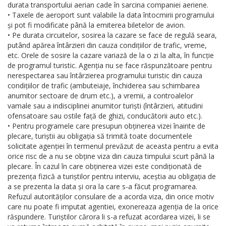
durata transportului aerian cade în sarcina companiei aeriene.
• Taxele de aeroport sunt valabile la data întocmirii programului
și pot fi modificate până la emiterea biletelor de avion.
• Pe durata circuitelor, sosirea la cazare se face de regulă seara,
putând apărea întârzieri din cauza condițiilor de trafic, vreme,
etc. Orele de sosire la cazare variază de la o zi la alta, în funcție
de programul turistic. Agenția nu se face răspunzătoare pentru
nerespectarea sau întârzierea programului turistic din cauza
condițiilor de trafic (ambuteiaje, închiderea sau schimbarea
anumitor sectoare de drum etc.), a vremii, a controalelor
vamale sau a indisciplinei anumitor turiști (întârzieri, atitudini
ofensatoare sau ostile față de ghizi, conducătorii auto etc.).
• Pentru programele care presupun obținerea vizei înainte de
plecare, turiștii au obligația să trimită toate documentele
solicitate agenției în termenul prevăzut de aceasta pentru a evita
orice risc de a nu se obține viza din cauza timpului scurt până la
plecare. În cazul în care obținerea vizei este condiționată de
prezența fizică a turiștilor pentru interviu, aceștia au obligația de
a se prezenta la data și ora la care s-a făcut programarea.
Refuzul autorităților consulare de a acorda viza, din orice motiv
care nu poate fi imputat agentiei, exonereaza agenția de la orice
răspundere. Turiștilor cărora li s-a refuzat acordarea vizei, li se