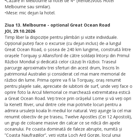
•Cazare în Melbourne la hotel de 4* (Rendezvous Hotel
Melbourne sau similar).
•Mese: mic dejun la hotel.
Ziua 13. Melbourne - optional Great Ocean Road
JOI, 29.10.2026
Timp liber la dispoziție pentru plimbări și vizite individuale.
Opțional puteți face o excursie (cu dejun inclus) de-a lungul
Great Ocean Road, o șosea de 240 km lungime, construită între
orașele Torquay și Allansford de către soldații întorși din Primul
Război Mondial și dedicată celor căzuți în război. Traseul
parcurge aproximativ trei sferturi din acest drum, înscris în
patrimoniul Australiei și considerat cel mai mare memorial de
război din lume. Prima oprire va fi la Torquay, oraș renumit
pentru plajele sale, apreciate de iubitorii de surf, unde veți face o
oprire foto la Arcul Memorial ce marchează extremitatea estică
a Great Ocean Road. Veți trece prin orășelul Lorne și vă veți opri
la Kenett River, unul dintre cele mai potrivite locuri pentru a
admira ursuleții koala în mediul lor natural. Veți ajunge la cel mai
renumit obiectiv de pe traseu, Twelve Apostles (Cei 12 Apostoli),
un grup de coloane masive din calcar ce se ridică din apele
oceanului. Pe coasta dominată de faleze abrupte, numită și
”Coasta Naufragiilor”, veți vizita Loch Ard Gorge, locul unui