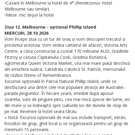
•Cazare în Melbourne la hotel de 4* (Rendezvous Hotel
Melbourne sau similar).
•Mese: mic dejun la hotel.
Ziua 12. Melbourne - optional Phillip Island
MIERCURI, 28.10.2026
Vom începe ziua cu un tur de oraș și vom descoperi trecutul și
prezentul acestuia. Vom vedea cartierul de afaceri, Victoria Arts
Centre, a cărui construcție a costat 170 milioane AUD, Grădinile
Fitzroy și căsuța Căpitanului Cook, Grădina Botanică,
aglomerata Queen Victoria Market, cea mai mare piață deschisă
din emisfera sudică, Catedrala Catolică St. Patrick, memorialul
de război Shrine of Remembrance.
Excursie opțională în Parcul Natural Phillip Island, unde se
desfășoară una dintre cele mai populare atracții ale Australiei -
parada pinguinilor. În fiecare seară, imediat după apusul
soarelui, sute de pinguini pitici, cea mai mică specie din lume, ies
din mare și se îndreaptă spre cuiburile lor din dunele de nisip de
pe mal. Revenire la hotel seara târziu.
» Notă: Excursia opțională de mai sus include transport, intrări,
însoțitor de grup, ghid local și se organizează pentru un grup de
minimum 15 persoane.