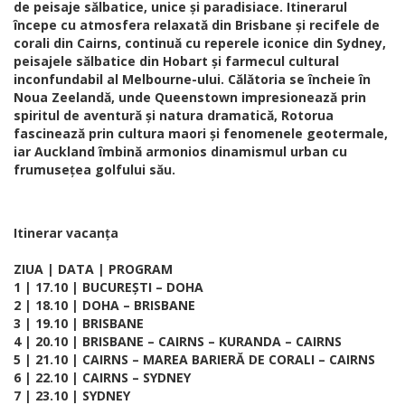
de peisaje sălbatice, unice și paradisiace. Itinerarul
începe cu atmosfera relaxată din Brisbane și recifele de
corali din Cairns, continuă cu reperele iconice din Sydney,
peisajele sălbatice din Hobart și farmecul cultural
inconfundabil al Melbourne-ului. Călătoria se încheie în
Noua Zeelandă, unde Queenstown impresionează prin
spiritul de aventură și natura dramatică, Rotorua
fascinează prin cultura maori și fenomenele geotermale,
iar Auckland îmbină armonios dinamismul urban cu
frumusețea golfului său.
Itinerar vacanța
ZIUA | DATA | PROGRAM
1 | 17.10 | BUCUREȘTI – DOHA
2 | 18.10 | DOHA – BRISBANE
3 | 19.10 | BRISBANE
4 | 20.10 | BRISBANE – CAIRNS – KURANDA – CAIRNS
5 | 21.10 | CAIRNS – MAREA BARIERĂ DE CORALI – CAIRNS
6 | 22.10 | CAIRNS – SYDNEY
7 | 23.10 | SYDNEY