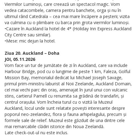
Viermilor Luminoși, care creează un spectacol magic. Vom
vedea catacombele, camera pentru banchete, orga și nu în
ultimul rând Catedrala – cea mai mare încăpere a peșterii; vizita
va culmina cu o plimbare cu barca prin grota viermilor luminoși.
•Cazare în Auckland la hotel de 4* (Holiday Inn Express Auckland
City Centre sau similar).
•Mese: mic dejun la hotel.
Ziua 20. Auckland – Doha
JOI, 05.11.2026
Vom face un tur de jumătate de zi în Auckland, care va include
Harbour Bridge, pod cu o lungime de peste 1 km, Faleza, Golful
Mission Bay, memorialul dedicat lui Michael Joseph Savage,
primul prim-ministru laburist al Noii Zeelande, Auckland Domain,
cel mai vechi parc din oraș, amenajat în jurul unui con vulcanic
stins, cartierul Parnell cu renumita sa grădină de trandafiri, și
centrul orașului. Vom încheia turul cu o vizită la Muzeul
Auckland, locul unde sunt relatate povești interesante despre
poporul neo-zeelandez, flora și fauna arhipelagului, precum și
formele sale de relief. Muzeul este găzduit de una dintre cele
mai remarcabile clădiri istorice din Noua Zeelandă.
Late check-out-ul nu este inclus.