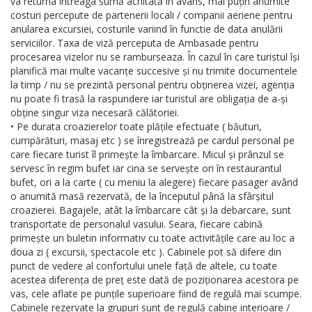
va returna întreaga sumă achitată în avans, mai puțin anumite
costuri percepute de partenerii locali / companii aeriene pentru
anularea excursiei, costurile variind în functie de data anulării
serviciilor. Taxa de viză perceputa de Ambasade pentru
procesarea vizelor nu se ramburseaza. În cazul în care turistul își
planifică mai multe vacanțe succesive și nu trimite documentele
la timp / nu se prezintă personal pentru obținerea vizei, agenția
nu poate fi trasă la raspundere iar turistul are obligația de a-și
obține singur viza necesară călătoriei.
• Pe durata croazierelor toate plățile efectuate ( băuturi,
cumpărături, masaj etc ) se înregistrează pe cardul personal pe
care fiecare turist îl primește la îmbarcare. Micul și prânzul se
servesc în regim bufet iar cina se servește ori în restaurantul
bufet, ori a la carte ( cu meniu la alegere) fiecare pasager având
o anumită masă rezervată, de la începutul până la sfârșitul
croazierei. Bagajele, atât la îmbarcare cât și la debarcare, sunt
transportate de personalul vasului. Seara, fiecare cabină
primește un buletin informativ cu toate activitățile care au loc a
doua zi ( excursii, spectacole etc ). Cabinele pot să difere din
punct de vedere al confortului unele față de altele, cu toate
acestea diferența de preț este dată de poziționarea acestora pe
vas, cele aflate pe punțile superioare fiind de regulă mai scumpe.
Cabinele rezervate la grupuri sunt de regulă cabine interioare /