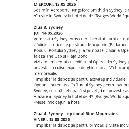
MIERCURI, 13.05.2026
Sosim în Aeroportul Kingsford Smith din Sydney la or
•Cazare în Sydney la hotel de 4* (Rydges World Squa
Ziua 3. Sydney
JOI, 14.05.2026
Vom vizita Sydney, oraș cu o diversitate arhitecton
clădirile istorice de pe strada Macquarie (Parlame
Podului Portului Sydney și a faimoasei clădiri a Op
faleza The Gap și Plaja Bondi.
Vizitam emblematicul edificiu al Operei din Sydney și
povești din culise expuse de ghidul local. Vă bucura
memorabile.
Timp liber la dispoziție pentru activități individuale.
Opțional puteți urca în Turnul Sydney pentru panoram
Sydney, cu cină delicioasă și priveliști de poveste as
•Cazare în Sydney la hotel de 4* (Rydges World Squa
•Mese: mic dejun la hotel.
Ziua 4. Sydney - optional Blue Mountains
VINERI, 15.05.2026
Timp liber la dispoziție pentru plimbări și vizite indiv