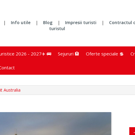
|
Info utile
|
Blog
|
Impresii turisti
|
Contractul 
turistul
turistice 2026 - 2027✈️ 🚌
Sejururi 🏨
Oferte speciale 💲
Cr
Contact
it Australia