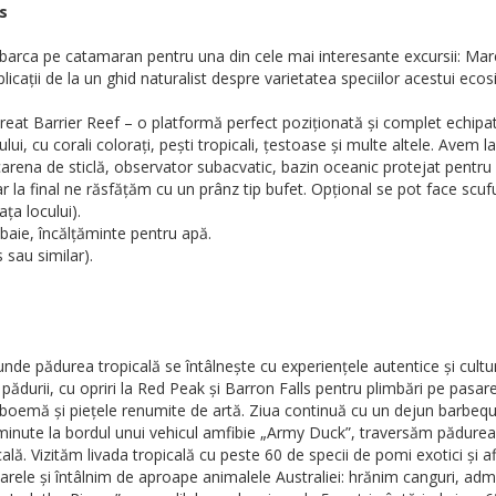
ns
rca pe catamaran pentru una din cele mai interesante excursii: Marea 
ații de la un ghid naturalist despre varietatea speciilor acestui eco
 Barrier Reef – o platformă perfect poziționată și complet echipată, 
i, cu corali colorați, pești tropicali, țestoase și multe altele. Avem la
arena de sticlă, observator subacvatic, bazin oceanic protejat pentru 
r la final ne răsfățăm cu un prânz tip bufet. Opțional se pot face sc
ața locului).
aie, încălțăminte pentru apă.
 sau similar).
unde pădurea tropicală se întâlnește cu experiențele autentice și cultu
pădurii, cu opriri la Red Peak și Barron Falls pentru plimbări pe pasa
 boemă și piețele renumite de artă. Ziua continuă cu un dejun barbequ
minute la bordul unui vehicul amfibie „Army Duck”, traversăm pădurea t
cală. Vizităm livada tropicală cu peste 60 de specii de pomi exotici și a
ele și întâlnim de aproape animalele Australiei: hrănim canguri, admiră