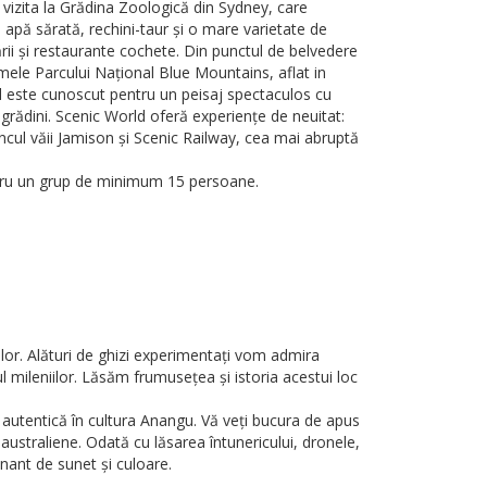
 vizita la Grădina Zoologică din Sydney, care
 apă sărată, rechini-taur și o mare varietate de
ării și restaurante cochete. Din punctul de belvedere
ele Parcului Național Blue Mountains, aflat in
cul este cunoscut pentru un peisaj spectaculos cu
 grădini. Scenic World oferă experiențe de neuitat:
ul văii Jamison și Scenic Railway, cea mai abruptă
pentru un grup de minimum 15 persoane.
lor. Alături de ghizi experimentați vom admira
 mileniilor. Lăsăm frumusețea și istoria acestui loc
e autentică în cultura Anangu. Vă veți bucura de apus
 australienе. Odată cu lăsarea întunericului, dronele,
onant de sunet și culoare.