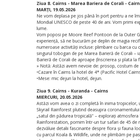
Ziua 8. Cairns - Marea Bariera de Corali - Cair
MARȚI, 19.05.2026
Ne vom deplasa pe jos până în port pentru a ne îmba
Mondial UNESCO de peste 40 de ani. Vom primi explic
lume.
Vom poposi pe Moore Reef Pontoon de la Outer Great
experiență, să ne bucurăm pe deplin de magia recifulu
numeroase activități incluse: plimbare cu barca cu c
singurul tobogan de pe Marea Barieră de Corali – ia
Barieră de Corali de aproape (înscrierea și plata la f
» Notă: Astăzi avem nevoie de: prosop, costum de b
•Cazare în Cairns la hotel de 4* (Pacific Hotel Cairns
•Mese: mic dejun la hotel, dejun.
Ziua 9. Cairns - Kuranda - Cairns
MIERCURI, 20.05.2026
Astăzi vom avea o zi completă în inima tropicelor, 
Skyrail Rainforest plutind deasupra coronamentului 
„satul din pădurea tropicală” – explorați atmosfera
Rainforestation, pornim într-un tur safari de 45 de 
dezvăluie detalii fascinante despre flora și fauna lo
cu parcul Koala & Wildlife, unde ne plimbăm pe pasar