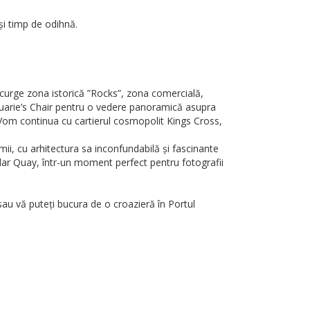
și timp de odihnă.
rcurge zona istorică ”Rocks”, zona comercială,
quarie’s Chair pentru o vedere panoramică asupra
 Vom continua cu cartierul cosmopolit Kings Cross,
mii, cu arhitectura sa inconfundabilă și fascinante
cular Quay, într-un moment perfect pentru fotografii
sau vă puteți bucura de o croazieră în Portul