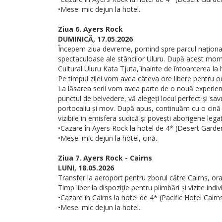
•Mese: mic dejun la hotel.
Ziua 6. Ayers Rock
DUMINICĂ, 17.05.2026
Începem ziua devreme, pornind spre parcul național
spectaculoase ale stâncilor Uluru. După acest momen
Cultural Uluru Kata Tjuta, înainte de întoarcerea la 
Pe timpul zilei vom avea câteva ore libere pentru od
La lăsarea serii vom avea parte de o nouă experien
punctul de belvedere, vă alegeți locul perfect și s
portocaliu și mov. După apus, continuăm cu o cină cu 
vizibile in emisfera sudică și povești aborigene leg
•Cazare în Ayers Rock la hotel de 4* (Desert Garden
•Mese: mic dejun la hotel, cină.
Ziua 7. Ayers Rock - Cairns
LUNI, 18.05.2026
Transfer la aeroport pentru zborul către Cairns, ora
Timp liber la dispoziție pentru plimbări și vizite indiv
•Cazare în Cairns la hotel de 4* (Pacific Hotel Cairns
•Mese: mic dejun la hotel.