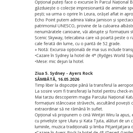
Opțional puteți face o excursie în Parcul Național B
găzduiește o colecție impresionantă de animale speci
pești; va urma o oprire în Leura, orășel aflat in apr
Echo Point putem admira Valea Jamison și spectacul
patrimoniul UNESCO, provine de la culoarea albăstrui
nenumăratele canioane, văi abrupte și formațiuni stâ
Scenic Skyway, telecabina care vă poartă peste o 
cale ferată din lume, cu o pantă de 52 grade.
» Notă: Excursia opțională de mai sus include trans
•Cazare în Sydney la hotel de 4* (Rydges World Squa
•Mese: mic dejun la hotel.
Ziua 5. Sydney - Ayers Rock
SÂMBĂTĂ, 16.05.2026
Timp liber la dispoziție până la transferul la aeropo
La sosire vom fi transferați la hotel pentru check-in
Mai tarziu descoperim magia Parcului Național Kata
formațiuni stâncoase străvechi, ascultând povești ca
extraordinar să ne rămână în suflet.
Opțional vă propunem o cină Wintjiri Wiru la apus, e
cu priveliște spre Uluru și Kata Tjuta, alături de un
luminile, muzica tradițională și limba Pitjantjatjara
•Cazare în Ayers Rock la hotel de 4* (Desert Garden