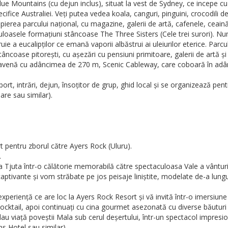
lue Mountains (cu dejun inclus), situat la vest de Sydney, ce incepe cu
fice Australiei. Veți putea vedea koala, canguri, pinguini, crocodili de
opierea parcului național, cu magazine, galerii de artă, cafenele, ceain
oasele formațiuni stâncoase The Three Sisters (Cele trei surori). Num
e a eucalipților ce emană vaporii albăstrui ai uleiurilor eterice. Par
ncoase pitorești, cu așezări cu pensiuni primitoare, galerii de artă și
ravenă cu adâncimea de 270 m, Scenic Cableway, care coboară în adânc
port, intrări, dejun, însoțitor de grup, ghid local și se organizează 
re sau similar).
rt pentru zborul către Ayers Rock (Uluru).
.
 Tjuta într-o călătorie memorabilă către spectaculoasa Vale a vânturi
ptivante și vom străbate pe jos peisaje liniștite, modelate de-a lungul
xperiență ce are loc la Ayers Rock Resort și vă invită într-o imersiun
 cocktail, apoi continuați cu cina gourmet asezonată cu diverse băuturi
 dau viață poveștii Mala sub cerul deșertului, într-un spectacol impresi
s Hotel sau similar).