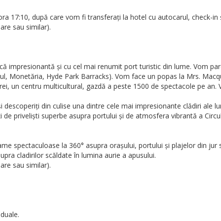
a 17:10, după care vom fi transferați la hotel cu autocarul, check-in 
re sau similar).
ică impresionantă și cu cel mai renumit port turistic din lume. Vom pa
ntul, Monetăria, Hyde Park Barracks). Vom face un popas la Mrs. Mac
erei, un centru multicultural, gazdă a peste 1500 de spectacole pe an.
 descoperiți din culise una dintre cele mai impresionante clădiri ale lu
ți de priveliști superbe asupra portului și de atmosfera vibrantă a Cir
e spectaculoase la 360° asupra orașului, portului și plajelor din jur 
upra cladirilor scăldate în lumina aurie a apusului.
re sau similar).
iduale.