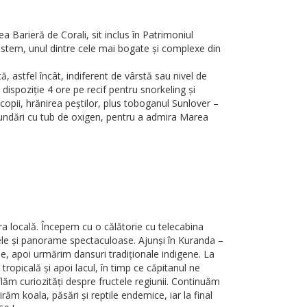
Barieră de Corali, sit inclus în Patrimoniul
sistem, unul dintre cele mai bogate și complexe din
astfel încât, indiferent de vârstă sau nivel de
 dispoziție 4 ore pe recif pentru snorkeling și
copii, hrănirea peștilor, plus toboganul Sunlover –
ufundări cu tub de oxigen, pentru a admira Marea
ra locală. Începem cu o călătorie cu telecabina
rele și panorame spectaculoase. Ajunși în Kuranda –
e, apoi urmărim dansuri tradiționale indigene. La
ropicală și apoi lacul, în timp ce căpitanul ne
flăm curiozități despre fructele regiunii. Continuăm
m koala, păsări și reptile endemice, iar la final