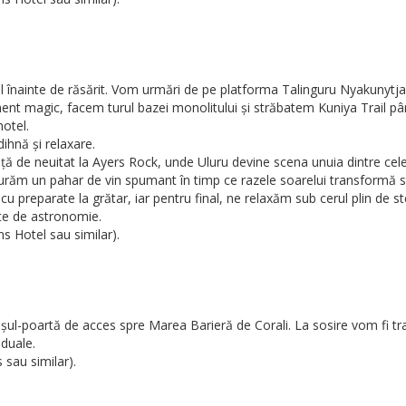
 înainte de răsărit. Vom urmări de pe platforma Talinguru Nyakunytjak
t magic, facem turul bazei monolitului și străbatem Kuniya Trail până
hotel.
ihnă și relaxare.
ță de neuitat la Ayers Rock, unde Uluru devine scena unuia dintre cel
avurăm un pahar de vin spumant în timp ce razele soarelui transformă st
preparate la grătar, iar pentru final, ne relaxăm sub cerul plin de ste
ate de astronomie.
s Hotel sau similar).
șul-poartă de acces spre Marea Barieră de Corali. La sosire vom fi tra
iduale.
 sau similar).