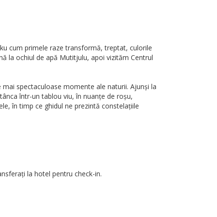
u cum primele raze transformă, treptat, culorile
 la ochiul de apă Mutitjulu, apoi vizităm Centrul
e mai spectaculoase momente ale naturii. Ajunși la
ânca într-un tablou viu, în nuanțe de roșu,
le, în timp ce ghidul ne prezintă constelațiile
nsferați la hotel pentru check-in.