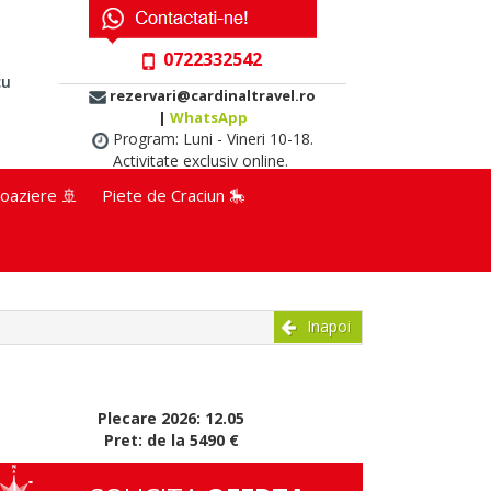
0722332542
cu
rezervari@cardinaltravel.ro
|
WhatsApp
Program: Luni - Vineri 10-18.
Activitate exclusiv online.
oaziere 🚢
Piete de Craciun 🎠
Inapoi
Plecare 2026: 12.05
Pret: de la 5490 €