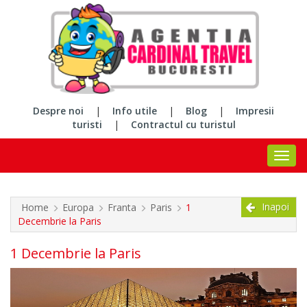
Despre noi
|
Info utile
|
Blog
|
Impresii
turisti
|
Contractul cu turistul
Inapoi
Home
Europa
Franta
Paris
1
Decembrie la Paris
1 Decembrie la Paris