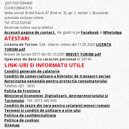
J2017021036400
CUI RO38641576
Sediu social: B-dul Dacia 47 (fost nr. 3), ap. 1, sector 1, Bucuresti -
activitate exclusiv online
Tel: 0722332542
Rezervati online sau la telefon.
Accesati pagina de contact.
. Ne gasiti si pe
Facebook
si
WhatsApp
ATESTARI
Licenta de Turism
528 - interm. online din 11.05.2023
LICENTA
TURISM.pdf
Brevet de turism 5577 din 05.10.2001
BREVET TURISM.pdf
Operator de date cu caracter personal
nr 38744
LINK-URI SI INFORMATII UTILE
Conditii generale de calatorie
Conditii de comercializare a biletelor de transport aerian
Autoritatea nationala pentru protectia consumatorului
Telefon: 021 - 9551
Politia de Frontiera
Ministerul Economiei, Digitalizarii. Antreprenoriatului
si
Turismului
- Tel.: 0372 492 630
Conditii de iesire din tara pentru cetatenii minori romani
Termeni si conditii de utilizare a site-ului
Politica de confidentialitate
Politica de cookies
Sitemap