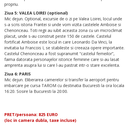
propriu.
Ziua 5: VALEA LOIREI (optional)
Mic dejun. Optional, excursie de o zi pe Valea Loirei, locul unde
s-a scris istoria Frantei si unde vom vizita castelele Amboise si
Chenonceau. Toti regii au iubit aceasta zona cu un microclimat
placut, unde s-au construit peste 150 de castele. Castelul
fortificat Amboise este locul in care Leonardo Da Vinci, la
invitatia lui Francois I, se stabileste si creeaza opere importante.
Castelul Chenonceau a fost supranumit “castelul femeilor”,
faima datorata personajelor istorice feminine care si-au lasat
amprenta asupra lui si care l-au pastrat intr-o stare excelenta.
Ziua 6: PARIS
Mic dejun. Eliberarea camerelor si transfer la aeroport pentru
imbarcare pe cursa TAROM cu destinatia Bucuresti la ora locala
16:20. Sosire la Bucuresti la 20:00.
PRET/persoana: 825 EURO
(loc in camera dubla, taxe incluse)