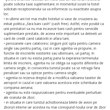
poate solicita taxe suplimentare; in momentul sosirii la hotel
solicitati receptionerului sa va informeze cu exactitate asupra
lor;
• in ultimii ani tot mai multe hoteluri si vase de croaziera au
initiat politica „fara bani cash” (cash free). Astfel, este posibil ca
unii prestatori sa nu mai incaseze bani cash pentru serviciile
suplimentare prestate, de aceea este important sa detineti un
card de credit cand calatoriti in afara tarii;
• persoanele care calatoresc singure pot opta pentru camera
single sau pentru partaj, caz in care agentia va propune, in
functie de inscrierile existente sau ulterioare, un partaj. In
situatia in care nu exista partaj pana la expirarea termenului
limita de inscriere, agentia nu se obliga sa suporte diferenta de
camera single, in consecinta turistul poate sa se retraga fara
penalizari sau sa opteze pentru camera single;
• agentia isi rezerva dreptul de a modifica valoarea taxelor de
aeroport in cazul in care valoarea acestora este schimbata de
compania aeriana;
• agentia nu este raspunzatoare pentru eventualele perturbari
ale orarului de zbor;
• in situatia in care turistul achizitioneaza bilete de avion pe
zboruri interne iar acestea nu mai corespund noului orar de zbor