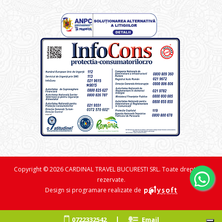
Copyright © 2026 CARDINAL TRAVEL BUCURESTI SRL. Toate drepturile
rezervate.
Design si programare realizate de
|
0722332542
Email