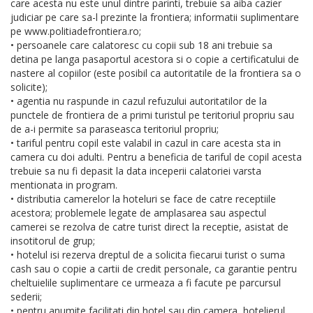
care acesta nu este unul dintre parinti, trebuie sa aiba cazier
judiciar pe care sa-l prezinte la frontiera; informatii suplimentare
pe www.politiadefrontiera.ro;
• persoanele care calatoresc cu copii sub 18 ani trebuie sa
detina pe langa pasaportul acestora si o copie a certificatului de
nastere al copiilor (este posibil ca autoritatile de la frontiera sa o
solicite);
• agentia nu raspunde in cazul refuzului autoritatilor de la
punctele de frontiera de a primi turistul pe teritoriul propriu sau
de a-i permite sa paraseasca teritoriul propriu;
• tariful pentru copil este valabil in cazul in care acesta sta in
camera cu doi adulti. Pentru a beneficia de tariful de copil acesta
trebuie sa nu fi depasit la data inceperii calatoriei varsta
mentionata in program.
• distributia camerelor la hoteluri se face de catre receptiile
acestora; problemele legate de amplasarea sau aspectul
camerei se rezolva de catre turist direct la receptie, asistat de
insotitorul de grup;
• hotelul isi rezerva dreptul de a solicita fiecarui turist o suma
cash sau o copie a cartii de credit personale, ca garantie pentru
cheltuielile suplimentare ce urmeaza a fi facute pe parcursul
sederii;
• pentru anumite facilitati din hotel sau din camera, hotelierul