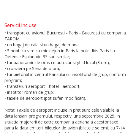
Servicii incluse
• transport cu avionul Bucuresti - Paris - Bucuresti cu compania
TAROM;
• un bagaj de cala si un bagaj de mana;
• 5 nopti cazare cu mic dejun in Paris la hotel Ibis Paris La
Defense Esplanade 3* sau similar;
• tur panoramic de oras cu autocar si ghid local (3 ore);
• croaziera pe Sena de o ora;
• tur pietonal in centrul Parisului cu insotitorul de grup, conform
program;
• transferuri aeroport - hotel - aeroport;
• insotitor roman de grup;
• taxele de aeroport (pot suferi modificari).
Nota: Taxele de aeroport incluse in pret sunt cele valabile la
data lansarii programului, respectiv luna septembrie 2025. In
situatia majorarii de catre compania aeriana a acestor taxe
pana la data emiterii biletelor de avion (biletele se emit cu 7-14