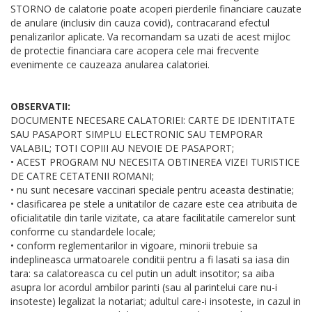
STORNO de calatorie poate acoperi pierderile financiare cauzate
de anulare (inclusiv din cauza covid), contracarand efectul
penalizarilor aplicate. Va recomandam sa uzati de acest mijloc
de protectie financiara care acopera cele mai frecvente
evenimente ce cauzeaza anularea calatoriei.
OBSERVATII:
DOCUMENTE NECESARE CALATORIEI: CARTE DE IDENTITATE
SAU PASAPORT SIMPLU ELECTRONIC SAU TEMPORAR
VALABIL; TOTI COPIII AU NEVOIE DE PASAPORT;
• ACEST PROGRAM NU NECESITA OBTINEREA VIZEI TURISTICE
DE CATRE CETATENII ROMANI;
• nu sunt necesare vaccinari speciale pentru aceasta destinatie;
• clasificarea pe stele a unitatilor de cazare este cea atribuita de
oficialitatile din tarile vizitate, ca atare facilitatile camerelor sunt
conforme cu standardele locale;
• conform reglementarilor in vigoare, minorii trebuie sa
indeplineasca urmatoarele conditii pentru a fi lasati sa iasa din
tara: sa calatoreasca cu cel putin un adult insotitor; sa aiba
asupra lor acordul ambilor parinti (sau al parintelui care nu-i
insoteste) legalizat la notariat; adultul care-i insoteste, in cazul in