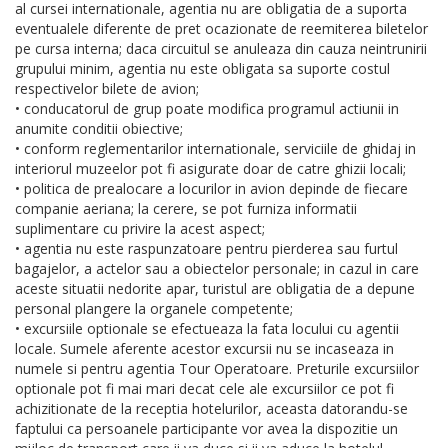
al cursei internationale, agentia nu are obligatia de a suporta
eventualele diferente de pret ocazionate de reemiterea biletelor
pe cursa interna; daca circuitul se anuleaza din cauza neintrunirii
grupului minim, agentia nu este obligata sa suporte costul
respectivelor bilete de avion;
• conducatorul de grup poate modifica programul actiunii in
anumite conditii obiective;
• conform reglementarilor internationale, serviciile de ghidaj in
interiorul muzeelor pot fi asigurate doar de catre ghizii locali;
• politica de prealocare a locurilor in avion depinde de fiecare
companie aeriana; la cerere, se pot furniza informatii
suplimentare cu privire la acest aspect;
• agentia nu este raspunzatoare pentru pierderea sau furtul
bagajelor, a actelor sau a obiectelor personale; in cazul in care
aceste situatii nedorite apar, turistul are obligatia de a depune
personal plangere la organele competente;
• excursiile optionale se efectueaza la fata locului cu agentii
locale. Sumele aferente acestor excursii nu se incaseaza in
numele si pentru agentia Tour Operatoare. Preturile excursiilor
optionale pot fi mai mari decat cele ale excursiilor ce pot fi
achizitionate de la receptia hotelurilor, aceasta datorandu-se
faptului ca persoanele participante vor avea la dispozitie un