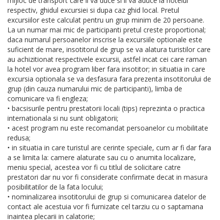
mijloc de transport care ii va duce si ii va aduce la hotelul
respectiv, ghidul excursiei si dupa caz ghid local. Pretul
excursiilor este calculat pentru un grup minim de 20 persoane.
La un numar mai mic de participanti pretul creste proportional;
daca numarul persoanelor inscrise la excursiile optionale este
suficient de mare, insotitorul de grup se va alatura turistilor care
au achizitionat respectivele excursii, astfel incat cei care raman
la hotel vor avea program liber fara insotitor; in situatia in care
excursia optionala se va desfasura fara prezenta insotitorului de
grup (din cauza numarului mic de participanti), limba de
comunicare va fi engleza;
• bacsisurile pentru prestatorii locali (tips) reprezinta o practica
internationala si nu sunt obligatorii;
• acest program nu este recomandat persoanelor cu mobilitate
redusa;
• in situatia in care turistul are cerinte speciale, cum ar fi dar fara
a se limita la: camere alaturate sau cu o anumita localizare,
meniu special, acestea vor fi cu titlul de solicitare catre
prestatori dar nu vor fi considerate confirmate decat in masura
posibilitatilor de la fata locului;
• nominalizarea insotitorului de grup si comunicarea datelor de
contact ale acestuia vor fi furnizate cel tarziu cu o saptamana
inaintea plecarii in calatorie;