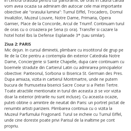
in centrul orasului pentru tur panoramic de oras in cadrul caruia
vom avea ocazia sa admiram din autocar cele mai importante
obiective ale “orasului lumina”: Turnul Eiffel, Trocadero, Domul
Invalizilor, Muzeul Louvre, Notre Dame, Primaria, Opera
Garnier, Place de la Concorde, Arcul de Triumf. Continuam turul
de oras cu o croaziera pe Sena (o ora). Transfer si cazare la
hotel hotel Ibis la Defense Esplanade 3* (sau similar).
Ziua 2: PARIS
Mic dejun. In cursul diminetii, plimbare cu insotitorul de grup pe
Ile de la Cite pentru a contempla din exterior Catedrala Notre
Dame, Conciergerie si Sainte Chapelle, dupa care continuam cu
boemele stradute din Cartierul Latin cu admirarea principalelor
obiective: Panteonul, Sorbona si Biserica St. Germain des Pres.
Dupa amiaza, vizita in cartierul Montmartre, unde ne putem
bucura de frumusetea bisericii Sacre Coeur si a Pietei Tertre.
Toate atractiile mentionate in turul din aceasta zi se vor vizita
doar la exterior (intrarile nu sunt incluse). Cu aceasta ocazie,
puteti obtine o amintire de neuitat din Paris: un portret pictat de
renumitii artisti parizieni. Plimbarea continua cu o vizita la
Muzeul Parfumului Fragonard. Turul se incheie cu Turnul Eiffel,
unde cine doreste poate privi Parisul de la inaltime pe cont
propriu.