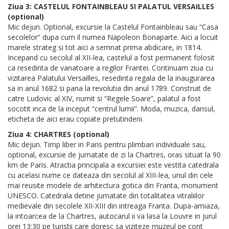
Ziua 3: CASTELUL FONTAINBLEAU SI PALATUL VERSAILLES
(optional)
Mic dejun. Optional, excursie la Castelul Fontainbleau sau “Casa
secolelor” dupa cum il numea Napoleon Bonaparte. Aici a locuit
marele strateg si tot aici a semnat prima abdicare, in 1814.
Incepand cu secolul al XII-lea, castelul a fost permanent folosit
ca resedinta de vanatoare a regilor Frantei. Continuam ziua cu
vizitarea Palatului Versailles, resedinta regala de la inaugurarea
sa in anul 1682 si pana la revolutia din anul 1789. Construit de
catre Ludovic al XIV, numit si “Regele Soare”, palatul a fost
socotit inca de la inceput “centrul lumii”. Moda, muzica, dansul,
eticheta de aici erau copiate pretutindeni.
Ziua 4: CHARTRES (optional)
Mic dejun. Timp liber in Paris pentru plimbari individuale sau,
optional, excursie de jumatate de zi la Chartres, oras situat la 90
km de Paris. Atractia principala a excursiei este vestita catedrala
cu acelasi nume ce dateaza din secolul al XIII-lea, unul din cele
mai reusite modele de arhitectura gotica din Franta, monument
UNESCO. Catedrala detine jumatate din totalitatea vitraliilor
medievale din secolele XII-XIII din intreaga Franta. Dupa-amiaza,
la intoarcea de la Chartres, autocarul ii va lasa la Louvre in jurul
orei 13:30 pe turistii care doresc sa viziteze muzeul pe cont