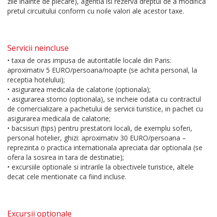
zile inainte de plecare), agentia isi rezerva dreptul de a modifica
pretul circuitului conform cu noile valori ale acestor taxe.
Servicii neincluse
• taxa de oras impusa de autoritatile locale din Paris:
aproximativ 5 EURO/persoana/noapte (se achita personal, la
receptia hotelului);
• asigurarea medicala de calatorie (optionala);
• asigurarea storno (optionala), se incheie odata cu contractul
de comercializare a pachetului de servicii turistice, in pachet cu
asigurarea medicala de calatorie;
• bacsisuri (tips) pentru prestatorii locali, de exemplu soferi,
personal hotelier, ghizi: aproximativ 30 EURO/persoana –
reprezinta o practica internationala apreciata dar optionala (se
ofera la sosirea in tara de destinatie);
• excursiile optionale si intrarile la obiectivele turistice, altele
decat cele mentionate ca fiind incluse.
Excursii optionale