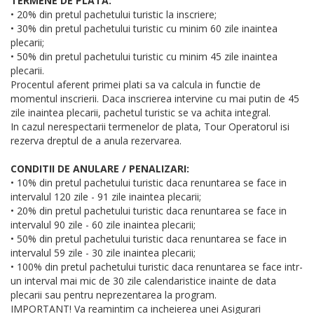
TERMENE DE PLATA:
• 20% din pretul pachetului turistic la inscriere;
• 30% din pretul pachetului turistic cu minim 60 zile inaintea
plecarii;
• 50% din pretul pachetului turistic cu minim 45 zile inaintea
plecarii.
Procentul aferent primei plati sa va calcula in functie de
momentul inscrierii. Daca inscrierea intervine cu mai putin de 45
zile inaintea plecarii, pachetul turistic se va achita integral.
In cazul nerespectarii termenelor de plata, Tour Operatorul isi
rezerva dreptul de a anula rezervarea.
CONDITII DE ANULARE / PENALIZARI:
• 10% din pretul pachetului turistic daca renuntarea se face in
intervalul 120 zile - 91 zile inaintea plecarii;
• 20% din pretul pachetului turistic daca renuntarea se face in
intervalul 90 zile - 60 zile inaintea plecarii;
• 50% din pretul pachetului turistic daca renuntarea se face in
intervalul 59 zile - 30 zile inaintea plecarii;
• 100% din pretul pachetului turistic daca renuntarea se face intr-
un interval mai mic de 30 zile calendaristice inainte de data
plecarii sau pentru neprezentarea la program.
IMPORTANT! Va reamintim ca incheierea unei Asigurari