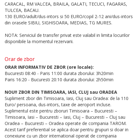
CARACAL, RM VALCEA, BRAILA, GALATI, TECUCI, FAGARAS,
TULCEA, BACAU.
130 EURO/adult/dus-intors si 50 EURO/copil 2-12 ani/dus-intors
din orasele SIBIU, SIGHISOARA, MEDIAS, TG MURES.
NOTA: Serviciul de transfer privat este valabil in limita locurilor
disponibile la momentul rezervarii.
Orar de zbor
ORAR INFORMATIV DE ZBOR (ore locale):
Bucuresti 08:40 - Paris 11:00 durata zborului: 3h20min
Paris 16:20 - Bucuresti 20:10 durata zborului: 2h50min
NOU!! ZBOR DIN TIMISOARA, IASI, CLUJ sau ORADEA
Supliment zbor din Timisoara, Iasi, Cluj sau Oradea: de la 110
Euro/ persoana, dus-intors, taxe de aeroport incluse.
Suplimentul este pentru zboruri Timisoara – Bucuresti –
Timisoara, Iasi – Bucuresti – Iasi, Cluj – Bucuresti – Cluj sau
Oradea – Bucuresti – Oradea operate de compania TAROM.
Acest tarif preferential se aplica doar pentru grupuri si doar in
conexiune cu un zbor international operat de compania