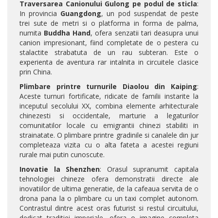
Traversarea Canionului Gulong pe podul de sticla
:
In provincia
Guangdong
, un pod suspendat de peste
trei sute de metri si o platforma in forma de palma,
numita
Buddha Hand
, ofera senzatii tari deasupra unui
canion impresionant, fiind completate de o pestera cu
stalactite strabatuta de un rau subteran. Este o
experienta de aventura rar intalnita in circuitele clasice
prin China.
Plimbare printre turnurile Diaolou din Kaiping
:
Aceste turnuri fortificate, ridicate de familii instarite la
inceputul secolului XX, combina elemente arhitecturale
chinezesti si occidentale, marturie a legaturilor
comunitatilor locale cu emigrantii chinezi stabiliti in
strainatate. O plimbare printre gradinile si canalele din jur
completeaza vizita cu o alta fateta a acestei regiuni
rurale mai putin cunoscute.
Inovatie la Shenzhen
: Orasul supranumit capitala
tehnologiei chineze ofera demonstratii directe ale
inovatiilor de ultima generatie, de la cafeaua servita de o
drona pana la o plimbare cu un taxi complet autonom.
Contrastul dintre acest oras futurist si restul circuitului,
dedicat traditiei imperiale, ofera o imagine completa