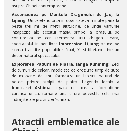
asupra Chinei contemporane.
Ascensiunea pe Muntele Dragonului de Jad, la
Lijiang
: Un teleferic urca in doar cateva minute pana la
peste trei mii de metri altitudine, de unde varfurile
inzapezite ale acestui masiv, simbol al orasului, se
contureaza pe cer asemenea unui dragon. Seara,
spectacolul in aer liber
Impression Lijiang
aduce pe
scena traditiile populatiilor Naxi, Yi si tibetane, intr-un
decor natural spectaculos.
Explorarea Padurii de Piatra, langa Kunming
: Zeci
de turnuri de calcar, modelate de eroziune timp de sute
de milioane de ani, formeaza un labirint natural de
poteci printre stalpii de piatra. Legenda locala a
frumoasei
Ashima
, legata de aceasta formatiune
carstica unica, ramane una dintre povestile cele mai
indragite ale provinciei Yunnan.
Atractii emblematice ale