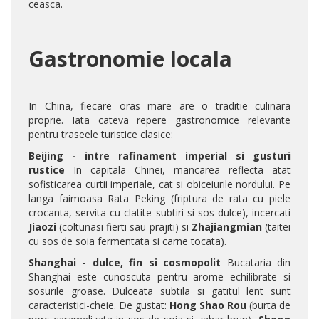
ceasca.
Gastronomie locala
In China, fiecare oras mare are o traditie culinara
proprie. Iata cateva repere gastronomice relevante
pentru traseele turistice clasice:
Beijing - intre rafinament imperial si gusturi
rustice
In capitala Chinei, mancarea reflecta atat
sofisticarea curtii imperiale, cat si obiceiurile nordului. Pe
langa faimoasa Rata Peking (friptura de rata cu piele
crocanta, servita cu clatite subtiri si sos dulce), incercati
Jiaozi
(coltunasi fierti sau prajiti) si
Zhajiangmian
(taitei
cu sos de soia fermentata si carne tocata).
Shanghai - dulce, fin si cosmopolit
Bucataria din
Shanghai este cunoscuta pentru arome echilibrate si
sosurile groase. Dulceata subtila si gatitul lent sunt
caracteristici-cheie. De gustat:
Hong Shao Rou
(burta de