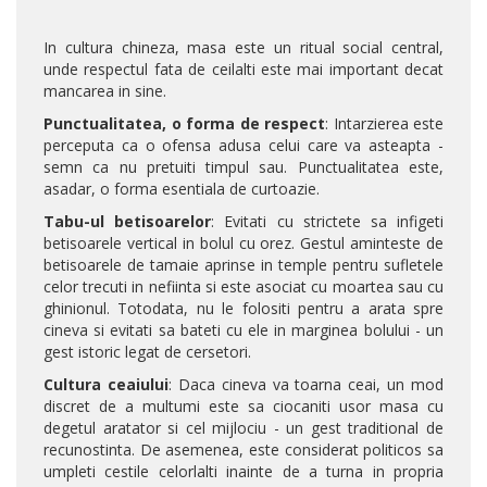
In cultura chineza, masa este un ritual social central,
unde respectul fata de ceilalti este mai important decat
mancarea in sine.
Punctualitatea, o forma de respect
: Intarzierea este
perceputa ca o ofensa adusa celui care va asteapta -
semn ca nu pretuiti timpul sau. Punctualitatea este,
asadar, o forma esentiala de curtoazie.
Tabu-ul betisoarelor
: Evitati cu strictete sa infigeti
betisoarele vertical in bolul cu orez. Gestul aminteste de
betisoarele de tamaie aprinse in temple pentru sufletele
celor trecuti in nefiinta si este asociat cu moartea sau cu
ghinionul. Totodata, nu le folositi pentru a arata spre
cineva si evitati sa bateti cu ele in marginea bolului - un
gest istoric legat de cersetori.
Cultura ceaiului
: Daca cineva va toarna ceai, un mod
discret de a multumi este sa ciocaniti usor masa cu
degetul aratator si cel mijlociu - un gest traditional de
recunostinta. De asemenea, este considerat politicos sa
umpleti cestile celorlalti inainte de a turna in propria