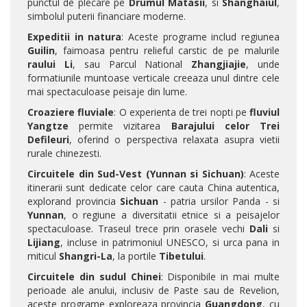
punctul de plecare pe
Drumul Matasii
, si
Shanghaiul
,
simbolul puterii financiare moderne.
Expeditii in natura
: Aceste programe includ regiunea
Guilin
, faimoasa pentru relieful carstic de pe malurile
raului Li
, sau Parcul National
Zhangjiajie
, unde
formatiunile muntoase verticale creeaza unul dintre cele
mai spectaculoase peisaje din lume.
Croaziere fluviale
: O experienta de trei nopti pe
fluviul
Yangtze
permite vizitarea
Barajului celor Trei
Defileuri
, oferind o perspectiva relaxata asupra vietii
rurale chinezesti.
Circuitele din Sud-Vest (Yunnan si Sichuan)
: Aceste
itinerarii sunt dedicate celor care cauta China autentica,
explorand provincia
Sichuan
- patria ursilor Panda - si
Yunnan
, o regiune a diversitatii etnice si a peisajelor
spectaculoase. Traseul trece prin orasele vechi
Dali
si
Lijiang
, incluse in patrimoniul UNESCO, si urca pana in
miticul
Shangri-La
, la portile
Tibetului
.
Circuitele din sudul Chinei
: Disponibile in mai multe
perioade ale anului, inclusiv de Paste sau de Revelion,
aceste programe exploreaza provincia
Guangdong
, cu