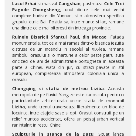
Lacul Erhai
si masivul
Cangshan
, pastreaza
Cele Trei
Pagode Chongsheng
, unul dintre cele mai vechi
complexe budiste din Yunnan, si o atmosfera specifica
grupului etnic Bai. Pozitia sa, intre munte si lac, ramane
una dintre cele mai pitoresti din intreaga provincie.
Ruinele Bisericii Sfantul Paul, din Macao
: Fatada
monumentala, tot ce a mai ramas dintr-o biserica iezuita
distrusa de un incendiu in secolul al XIX-lea, ramane
simbolul orasului si o marturie a celor peste patru sute
cincizeci de ani de administratie portugheza in aceasta
parte a Chinei. Piata din jur, cu strazi pavate in stil
european, completeaza atmosfera coloniala unica a
orasului.
Chongqing si statia de metrou Liziba
: Aceasta
metropola de pe fluviul Yangtze este cunoscuta pentru o
particularitate arhitecturala unica: statia de monorail
Liziba
, unde trenul traverseaza literalmente un bloc de
locuinte, intre etajele sase si opt. Orasul, construit pe un
relief muntos accidentat, ofera un peisaj urban vertical
rar intalnit in restul Chinei.
Sculpturile in stanca de la Dazu
: Situat langa