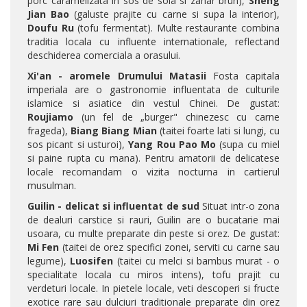
porc caramelizata in sos de soia si zahar brun),
Sheng
Jian Bao
(galuste prajite cu carne si supa la interior),
Doufu Ru
(tofu fermentat). Multe restaurante combina
traditia locala cu influente internationale, reflectand
deschiderea comerciala a orasului.
Xi'an - aromele Drumului Matasii
Fosta capitala
imperiala are o gastronomie influentata de culturile
islamice si asiatice din vestul Chinei. De gustat:
Roujiamo
(un fel de „burger" chinezesc cu carne
frageda),
Biang Biang Mian
(taitei foarte lati si lungi, cu
sos picant si usturoi),
Yang Rou Pao Mo
(supa cu miel
si paine rupta cu mana). Pentru amatorii de delicatese
locale recomandam o vizita nocturna in cartierul
musulman.
Guilin - delicat si influentat de sud
Situat intr-o zona
de dealuri carstice si rauri, Guilin are o bucatarie mai
usoara, cu multe preparate din peste si orez. De gustat:
Mi Fen
(taitei de orez specifici zonei, serviti cu carne sau
legume),
Luosifen
(taitei cu melci si bambus murat - o
specialitate locala cu miros intens), tofu prajit cu
verdeturi locale. In pietele locale, veti descoperi si fructe
exotice rare sau dulciuri traditionale preparate din orez