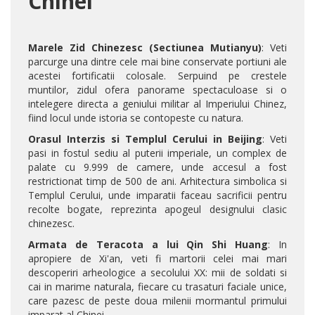
Chinei
Marele Zid Chinezesc (Sectiunea Mutianyu)
: Veti
parcurge una dintre cele mai bine conservate portiuni ale
acestei fortificatii colosale. Serpuind pe crestele
muntilor, zidul ofera panorame spectaculoase si o
intelegere directa a geniului militar al Imperiului Chinez,
fiind locul unde istoria se contopeste cu natura.
Orasul Interzis si Templul Cerului in Beijing
: Veti
pasi in fostul sediu al puterii imperiale, un complex de
palate cu 9.999 de camere, unde accesul a fost
restrictionat timp de 500 de ani. Arhitectura simbolica si
Templul Cerului, unde imparatii faceau sacrificii pentru
recolte bogate, reprezinta apogeul designului clasic
chinezesc.
Armata de Teracota a lui Qin Shi Huang
: In
apropiere de Xi'an, veti fi martorii celei mai mari
descoperiri arheologice a secolului XX: mii de soldati si
cai in marime naturala, fiecare cu trasaturi faciale unice,
care pazesc de peste doua milenii mormantul primului
imparat al Chinei.