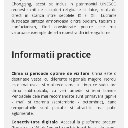
Chongqing, acest sit inclus in patrimoniul UNESCO
reuneste mii de sculpturi religioase si laice, realizate
direct in stanca intre secolele IX si XIII. Lucrarile
ilustreaza sinteza armonioasa dintre budism, taoism si
confucianism, fiind considerate printre cele mai
valoroase exemple de arta rupestra din intreaga lume.
Informatii practice
Clima si perioade optime de vizitare
: China este o
destinatie vasta, cu diferente regionale majore. Nordul
este mai uscat si mai rece iarna, in timp ce sudul are
clima subtropicala, cu veri umede si ierni blande.
Perioadele cele mai recomandate sunt primavara (aprilie
- mai) si toamna (septembrie - octombrie), cand
temperaturile sunt placute si atractiile mai putin
aglomerate.
Conectivitate digitala
: Accesul la platforme precum
Google sau WhatsApp este restrictionat local, de aceea