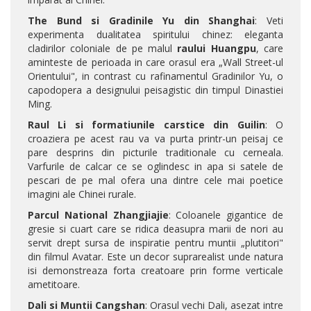
The Bund si Gradinile Yu din Shanghai
: Veti
experimenta dualitatea spiritului chinez: eleganta
cladirilor coloniale de pe malul
raului Huangpu
, care
aminteste de perioada in care orasul era „Wall Street-ul
Orientului", in contrast cu rafinamentul Gradinilor Yu, o
capodopera a designului peisagistic din timpul Dinastiei
Ming.
Raul Li si formatiunile carstice din Guilin
: O
croaziera pe acest rau va va purta printr-un peisaj ce
pare desprins din picturile traditionale cu cerneala.
Varfurile de calcar ce se oglindesc in apa si satele de
pescari de pe mal ofera una dintre cele mai poetice
imagini ale Chinei rurale.
Parcul National Zhangjiajie
: Coloanele gigantice de
gresie si cuart care se ridica deasupra marii de nori au
servit drept sursa de inspiratie pentru muntii „plutitori"
din filmul Avatar. Este un decor suprarealist unde natura
isi demonstreaza forta creatoare prin forme verticale
ametitoare.
Dali si Muntii Cangshan
: Orasul vechi Dali, asezat intre