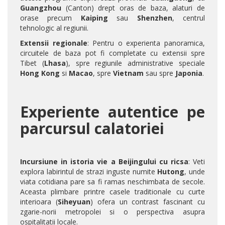
Guangzhou
(Canton) drept oras de baza, alaturi de
orase precum
Kaiping
sau
Shenzhen
, centrul
tehnologic al regiunii.
Extensii regionale
: Pentru o experienta panoramica,
circuitele de baza pot fi completate cu extensii spre
Tibet (
Lhasa
), spre regiunile administrative speciale
Hong Kong
si
Macao
, spre
Vietnam
sau spre
Japonia
.
Experiente autentice pe
parcursul calatoriei
Incursiune in istoria vie a Beijingului cu ricsa
: Veti
explora labirintul de strazi inguste numite
Hutong
, unde
viata cotidiana pare sa fi ramas neschimbata de secole.
Aceasta plimbare printre casele traditionale cu curte
interioara (
Siheyuan
) ofera un contrast fascinant cu
zgarie-norii metropolei si o perspectiva asupra
ospitalitatii locale.