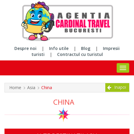
Despre noi
|
Info utile
|
Blog
|
Impresii
turisti
|
Contractul cu turistul
Inapoi
Home
Asia
China
CHINA