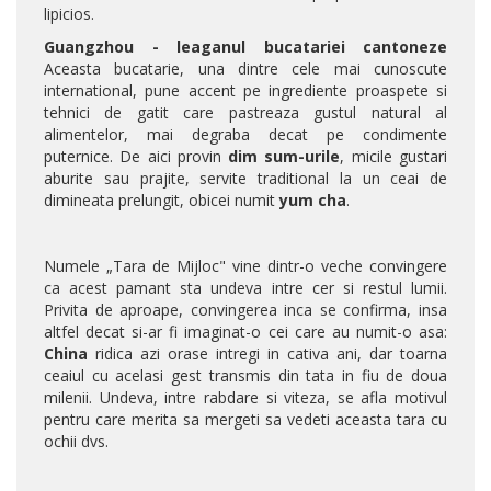
lipicios.
Guangzhou - leaganul bucatariei cantoneze
Aceasta bucatarie, una dintre cele mai cunoscute
international, pune accent pe ingrediente proaspete si
tehnici de gatit care pastreaza gustul natural al
alimentelor, mai degraba decat pe condimente
puternice. De aici provin
dim sum-urile
, micile gustari
aburite sau prajite, servite traditional la un ceai de
dimineata prelungit, obicei numit
yum cha
.
Numele „Tara de Mijloc" vine dintr-o veche convingere
ca acest pamant sta undeva intre cer si restul lumii.
Privita de aproape, convingerea inca se confirma, insa
altfel decat si-ar fi imaginat-o cei care au numit-o asa:
China
ridica azi orase intregi in cativa ani, dar toarna
ceaiul cu acelasi gest transmis din tata in fiu de doua
milenii. Undeva, intre rabdare si viteza, se afla motivul
pentru care merita sa mergeti sa vedeti aceasta tara cu
ochii dvs.