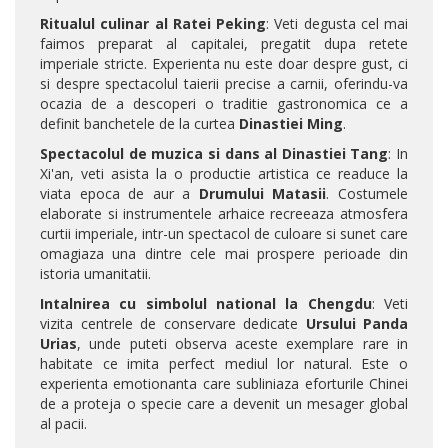
Ritualul culinar al Ratei Peking
: Veti degusta cel mai
faimos preparat al capitalei, pregatit dupa retete
imperiale stricte. Experienta nu este doar despre gust, ci
si despre spectacolul taierii precise a carnii, oferindu-va
ocazia de a descoperi o traditie gastronomica ce a
definit banchetele de la curtea
Dinastiei Ming
.
Spectacolul de muzica si dans al Dinastiei Tang
: In
Xi'an, veti asista la o productie artistica ce readuce la
viata epoca de aur a
Drumului Matasii
. Costumele
elaborate si instrumentele arhaice recreeaza atmosfera
curtii imperiale, intr-un spectacol de culoare si sunet care
omagiaza una dintre cele mai prospere perioade din
istoria umanitatii.
Intalnirea cu simbolul national la Chengdu
: Veti
vizita centrele de conservare dedicate
Ursului Panda
Urias
, unde puteti observa aceste exemplare rare in
habitate ce imita perfect mediul lor natural. Este o
experienta emotionanta care subliniaza eforturile Chinei
de a proteja o specie care a devenit un mesager global
al pacii.