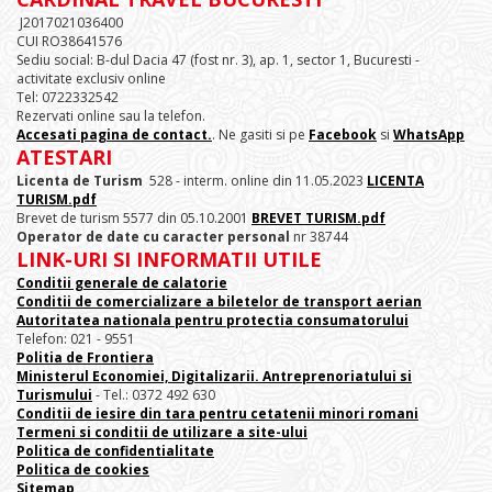
J2017021036400
CUI RO38641576
Sediu social: B-dul Dacia 47 (fost nr. 3), ap. 1, sector 1, Bucuresti -
activitate exclusiv online
Tel: 0722332542
Rezervati online sau la telefon.
Accesati pagina de contact.
. Ne gasiti si pe
Facebook
si
WhatsApp
ATESTARI
Licenta de Turism
528 - interm. online din 11.05.2023
LICENTA
TURISM.pdf
Brevet de turism 5577 din 05.10.2001
BREVET TURISM.pdf
Operator de date cu caracter personal
nr 38744
LINK-URI SI INFORMATII UTILE
Conditii generale de calatorie
Conditii de comercializare a biletelor de transport aerian
Autoritatea nationala pentru protectia consumatorului
Telefon: 021 - 9551
Politia de Frontiera
Ministerul Economiei, Digitalizarii. Antreprenoriatului
si
Turismului
- Tel.: 0372 492 630
Conditii de iesire din tara pentru cetatenii minori romani
Termeni si conditii de utilizare a site-ului
Politica de confidentialitate
Politica de cookies
Sitemap