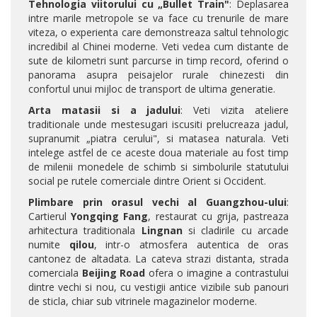
Tehnologia viitorului cu „Bullet Train"
: Deplasarea
intre marile metropole se va face cu trenurile de mare
viteza, o experienta care demonstreaza saltul tehnologic
incredibil al Chinei moderne. Veti vedea cum distante de
sute de kilometri sunt parcurse in timp record, oferind o
panorama asupra peisajelor rurale chinezesti din
confortul unui mijloc de transport de ultima generatie.
Arta matasii si a jadului
: Veti vizita ateliere
traditionale unde mestesugari iscusiti prelucreaza jadul,
supranumit „piatra cerului", si matasea naturala. Veti
intelege astfel de ce aceste doua materiale au fost timp
de milenii monedele de schimb si simbolurile statutului
social pe rutele comerciale dintre Orient si Occident.
Plimbare prin orasul vechi al Guangzhou-ului
:
Cartierul
Yongqing Fang
, restaurat cu grija, pastreaza
arhitectura traditionala
Lingnan
si cladirile cu arcade
numite
qilou
, intr-o atmosfera autentica de oras
cantonez de altadata. La cateva strazi distanta, strada
comerciala
Beijing Road
ofera o imagine a contrastului
dintre vechi si nou, cu vestigii antice vizibile sub panouri
de sticla, chiar sub vitrinele magazinelor moderne.