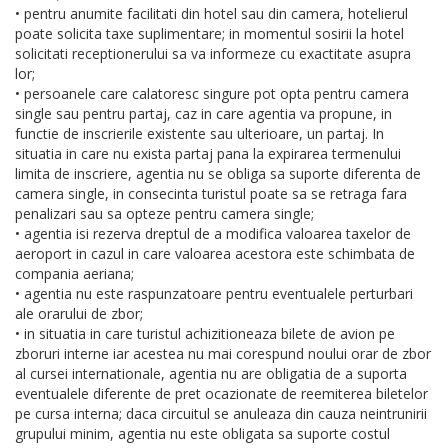
• pentru anumite facilitati din hotel sau din camera, hotelierul
poate solicita taxe suplimentare; in momentul sosirii la hotel
solicitati receptionerului sa va informeze cu exactitate asupra
lor;
• persoanele care calatoresc singure pot opta pentru camera
single sau pentru partaj, caz in care agentia va propune, in
functie de inscrierile existente sau ulterioare, un partaj. In
situatia in care nu exista partaj pana la expirarea termenului
limita de inscriere, agentia nu se obliga sa suporte diferenta de
camera single, in consecinta turistul poate sa se retraga fara
penalizari sau sa opteze pentru camera single;
• agentia isi rezerva dreptul de a modifica valoarea taxelor de
aeroport in cazul in care valoarea acestora este schimbata de
compania aeriana;
• agentia nu este raspunzatoare pentru eventualele perturbari
ale orarului de zbor;
• in situatia in care turistul achizitioneaza bilete de avion pe
zboruri interne iar acestea nu mai corespund noului orar de zbor
al cursei internationale, agentia nu are obligatia de a suporta
eventualele diferente de pret ocazionate de reemiterea biletelor
pe cursa interna; daca circuitul se anuleaza din cauza neintrunirii
grupului minim, agentia nu este obligata sa suporte costul