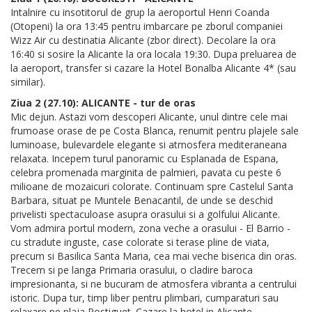
Intalnire cu insotitorul de grup la aeroportul Henri Coanda
(Otopeni) la ora 13:45 pentru imbarcare pe zborul companiei
Wizz Air cu destinatia Alicante (zbor direct). Decolare la ora
16:40 si sosire la Alicante la ora locala 19:30. Dupa preluarea de
la aeroport, transfer si cazare la Hotel Bonalba Alicante 4* (sau
similar).
Ziua 2 (27.10): ALICANTE - tur de oras
Mic dejun. Astazi vom descoperi Alicante, unul dintre cele mai
frumoase orase de pe Costa Blanca, renumit pentru plajele sale
luminoase, bulevardele elegante si atmosfera mediteraneana
relaxata. Incepem turul panoramic cu Esplanada de Espana,
celebra promenada marginita de palmieri, pavata cu peste 6
milioane de mozaicuri colorate. Continuam spre Castelul Santa
Barbara, situat pe Muntele Benacantil, de unde se deschid
privelisti spectaculoase asupra orasului si a golfului Alicante.
Vom admira portul modern, zona veche a orasului - El Barrio -
cu stradute inguste, case colorate si terase pline de viata,
precum si Basilica Santa Maria, cea mai veche biserica din oras.
Trecem si pe langa Primaria orasului, o cladire baroca
impresionanta, si ne bucuram de atmosfera vibranta a centrului
istoric. Dupa tur, timp liber pentru plimbari, cumparaturi sau
relaxare pe plaja Postiguet. Cazare la hotel in Alicante.