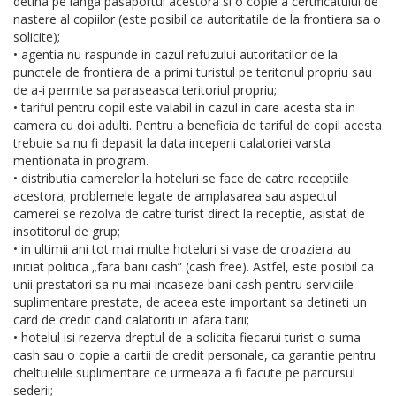
detina pe langa pasaportul acestora si o copie a certificatului de
nastere al copiilor (este posibil ca autoritatile de la frontiera sa o
solicite);
• agentia nu raspunde in cazul refuzului autoritatilor de la
punctele de frontiera de a primi turistul pe teritoriul propriu sau
de a-i permite sa paraseasca teritoriul propriu;
• tariful pentru copil este valabil in cazul in care acesta sta in
camera cu doi adulti. Pentru a beneficia de tariful de copil acesta
trebuie sa nu fi depasit la data inceperii calatoriei varsta
mentionata in program.
• distributia camerelor la hoteluri se face de catre receptiile
acestora; problemele legate de amplasarea sau aspectul
camerei se rezolva de catre turist direct la receptie, asistat de
insotitorul de grup;
• in ultimii ani tot mai multe hoteluri si vase de croaziera au
initiat politica „fara bani cash” (cash free). Astfel, este posibil ca
unii prestatori sa nu mai incaseze bani cash pentru serviciile
suplimentare prestate, de aceea este important sa detineti un
card de credit cand calatoriti in afara tarii;
• hotelul isi rezerva dreptul de a solicita fiecarui turist o suma
cash sau o copie a cartii de credit personale, ca garantie pentru
cheltuielile suplimentare ce urmeaza a fi facute pe parcursul
sederii;