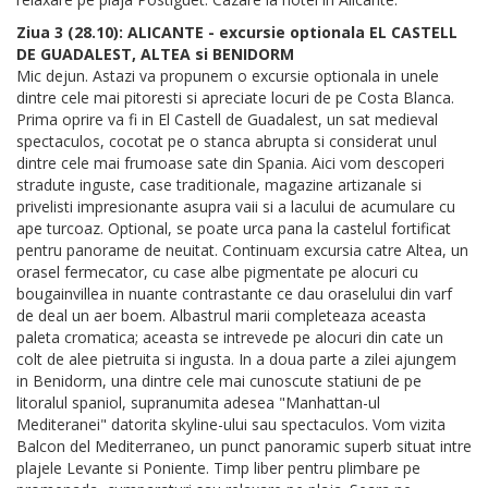
Ziua 3 (28.10): ALICANTE - excursie optionala EL CASTELL
DE GUADALEST, ALTEA si BENIDORM
Mic dejun. Astazi va propunem o excursie optionala in unele
dintre cele mai pitoresti si apreciate locuri de pe Costa Blanca.
Prima oprire va fi in El Castell de Guadalest, un sat medieval
spectaculos, cocotat pe o stanca abrupta si considerat unul
dintre cele mai frumoase sate din Spania. Aici vom descoperi
stradute inguste, case traditionale, magazine artizanale si
privelisti impresionante asupra vaii si a lacului de acumulare cu
ape turcoaz. Optional, se poate urca pana la castelul fortificat
pentru panorame de neuitat. Continuam excursia catre Altea, un
orasel fermecator, cu case albe pigmentate pe alocuri cu
bougainvillea in nuante contrastante ce dau oraselului din varf
de deal un aer boem. Albastrul marii completeaza aceasta
paleta cromatica; aceasta se intrevede pe alocuri din cate un
colt de alee pietruita si ingusta. In a doua parte a zilei ajungem
in Benidorm, una dintre cele mai cunoscute statiuni de pe
litoralul spaniol, supranumita adesea "Manhattan-ul
Mediteranei" datorita skyline-ului sau spectaculos. Vom vizita
Balcon del Mediterraneo, un punct panoramic superb situat intre
plajele Levante si Poniente. Timp liber pentru plimbare pe