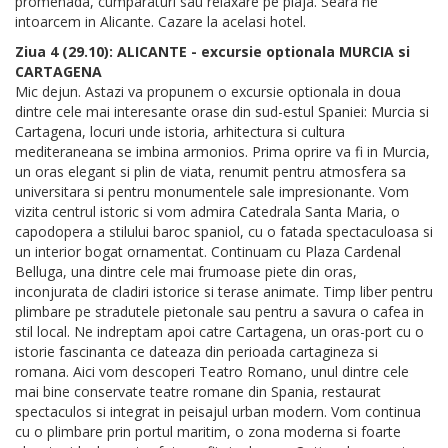
promenada, cumparaturi sau relaxare pe plaja. Seara ne
intoarcem in Alicante. Cazare la acelasi hotel.
Ziua 4 (29.10): ALICANTE - excursie optionala MURCIA si
CARTAGENA
Mic dejun. Astazi va propunem o excursie optionala in doua
dintre cele mai interesante orase din sud-estul Spaniei: Murcia si
Cartagena, locuri unde istoria, arhitectura si cultura
mediteraneana se imbina armonios. Prima oprire va fi in Murcia,
un oras elegant si plin de viata, renumit pentru atmosfera sa
universitara si pentru monumentele sale impresionante. Vom
vizita centrul istoric si vom admira Catedrala Santa Maria, o
capodopera a stilului baroc spaniol, cu o fatada spectaculoasa si
un interior bogat ornamentat. Continuam cu Plaza Cardenal
Belluga, una dintre cele mai frumoase piete din oras,
inconjurata de cladiri istorice si terase animate. Timp liber pentru
plimbare pe stradutele pietonale sau pentru a savura o cafea in
stil local. Ne indreptam apoi catre Cartagena, un oras-port cu o
istorie fascinanta ce dateaza din perioada cartagineza si
romana. Aici vom descoperi Teatro Romano, unul dintre cele
mai bine conservate teatre romane din Spania, restaurat
spectaculos si integrat in peisajul urban modern. Vom continua
cu o plimbare prin portul maritim, o zona moderna si foarte