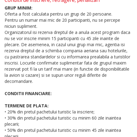
Conditii de inscriere, retragere, penalizari
GRUP MINIM:
Oferta a fost calculata pentru un grup de 20 persoane.
Pentru un numar mai mic de 20 participanti, nu se percepe
niciun supliment.
Organizatorul isi rezerva dreptul de a anula acest program daca
nu se vor inscrie minim 15 participanti cu 45 zile inainte de
plecare. De asemenea, in cazul unui grup mai mic, agentia isi
rezerva dreptul de a schimba compania aeriana sau hotelurile,
cu pastrarea standardelor si cu informarea prealabila a turistilor
inscrisi. Locurile confirmate suplimentar fata de grupul maxim
rezervat pot fi la un tarif mai mare (in functie de disponibilitatile
la avion si cazare) si se supun unor reguli diferite de
decomandare.
CONDITII FINANCIARE:
TERMENE DE PLATA:
• 20% din pretul pachetului turistic la inscriere;
• 30% din pretul pachetului turistic cu minim 60 zile inaintea
plecarii;
• 50% din pretul pachetului turistic cu minim 45 zile inaintea
plecarii.