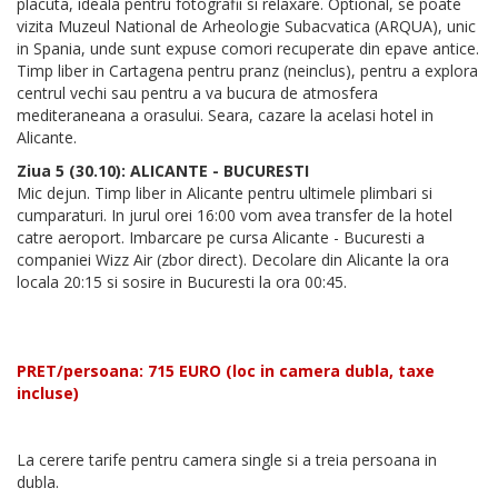
placuta, ideala pentru fotografii si relaxare. Optional, se poate
vizita Muzeul National de Arheologie Subacvatica (ARQUA), unic
in Spania, unde sunt expuse comori recuperate din epave antice.
Timp liber in Cartagena pentru pranz (neinclus), pentru a explora
centrul vechi sau pentru a va bucura de atmosfera
mediteraneana a orasului. Seara, cazare la acelasi hotel in
Alicante.
Ziua 5 (30.10): ALICANTE - BUCURESTI
Mic dejun. Timp liber in Alicante pentru ultimele plimbari si
cumparaturi. In jurul orei 16:00 vom avea transfer de la hotel
catre aeroport. Imbarcare pe cursa Alicante - Bucuresti a
companiei Wizz Air (zbor direct). Decolare din Alicante la ora
locala 20:15 si sosire in Bucuresti la ora 00:45.
PRET/persoana: 715 EURO (loc in camera dubla, taxe
incluse)
La cerere tarife pentru camera single si a treia persoana in
dubla.