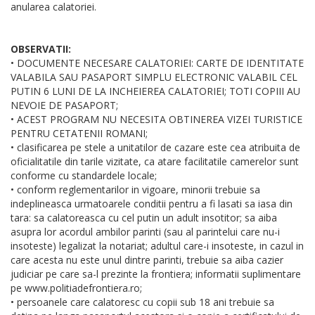
anularea calatoriei.
OBSERVATII:
• DOCUMENTE NECESARE CALATORIEI: CARTE DE IDENTITATE
VALABILA SAU PASAPORT SIMPLU ELECTRONIC VALABIL CEL
PUTIN 6 LUNI DE LA INCHEIEREA CALATORIEI; TOTI COPIII AU
NEVOIE DE PASAPORT;
• ACEST PROGRAM NU NECESITA OBTINEREA VIZEI TURISTICE
PENTRU CETATENII ROMANI;
• clasificarea pe stele a unitatilor de cazare este cea atribuita de
oficialitatile din tarile vizitate, ca atare facilitatile camerelor sunt
conforme cu standardele locale;
• conform reglementarilor in vigoare, minorii trebuie sa
indeplineasca urmatoarele conditii pentru a fi lasati sa iasa din
tara: sa calatoreasca cu cel putin un adult insotitor; sa aiba
asupra lor acordul ambilor parinti (sau al parintelui care nu-i
insoteste) legalizat la notariat; adultul care-i insoteste, in cazul in
care acesta nu este unul dintre parinti, trebuie sa aiba cazier
judiciar pe care sa-l prezinte la frontiera; informatii suplimentare
pe www.politiadefrontiera.ro;
• persoanele care calatoresc cu copii sub 18 ani trebuie sa