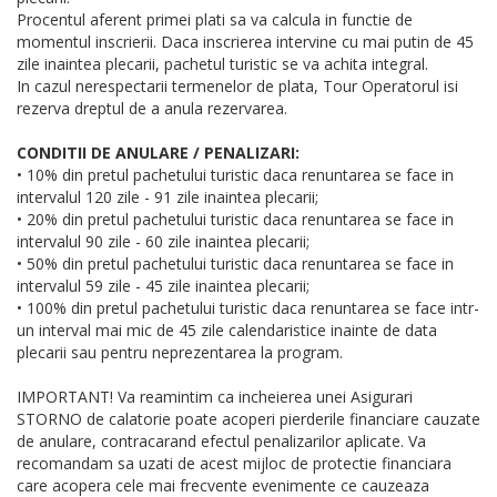
Procentul aferent primei plati sa va calcula in functie de
momentul inscrierii. Daca inscrierea intervine cu mai putin de 45
zile inaintea plecarii, pachetul turistic se va achita integral.
In cazul nerespectarii termenelor de plata, Tour Operatorul isi
rezerva dreptul de a anula rezervarea.
CONDITII DE ANULARE / PENALIZARI:
• 10% din pretul pachetului turistic daca renuntarea se face in
intervalul 120 zile - 91 zile inaintea plecarii;
• 20% din pretul pachetului turistic daca renuntarea se face in
intervalul 90 zile - 60 zile inaintea plecarii;
• 50% din pretul pachetului turistic daca renuntarea se face in
intervalul 59 zile - 45 zile inaintea plecarii;
• 100% din pretul pachetului turistic daca renuntarea se face intr-
un interval mai mic de 45 zile calendaristice inainte de data
plecarii sau pentru neprezentarea la program.
IMPORTANT! Va reamintim ca incheierea unei Asigurari
STORNO de calatorie poate acoperi pierderile financiare cauzate
de anulare, contracarand efectul penalizarilor aplicate. Va
recomandam sa uzati de acest mijloc de protectie financiara
care acopera cele mai frecvente evenimente ce cauzeaza