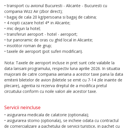
• transport cu avionul Bucuresti - Alicante - Bucuresti cu
compania Wizz Air (zbor direct);
• bagaj de cala 20 kg/persoana si bagaj de cabina;
• 4 nopti cazare hotel 4* in Alicante;
• mic dejun la hotel;
• transferuri aeroport - hotel - aeroport;
• tur panoramic de oras cu ghid local in Alicante;
• insotitor roman de grup;
• taxele de aeroport (pot suferi modificari).
Nota: Taxele de aeroport incluse in pret sunt cele valabile la
data lansarii programului, respectiv luna aprilie 2026. In situatia
majorarii de catre compania aeriana a acestor taxe pana la data
emiterii biletelor de avion (biletele se emit cu 7-14 zile inainte de
plecare), agentia isi rezerva dreptul de a modifica pretul
circuitului conform cu noile valori ale acestor taxe.
Servicii neincluse
• asigurarea medicala de calatorie (optionala);
• asigurarea storno (optionala), se incheie odata cu contractul
de comercializare a pachetului de servicii turistice, in pachet cu