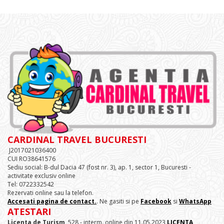
CARDINAL TRAVEL BUCURESTI
J2017021036400
CUI RO38641576
Sediu social: B-dul Dacia 47 (fost nr. 3), ap. 1, sector 1, Bucuresti -
activitate exclusiv online
Tel: 0722332542
Rezervati online sau la telefon.
Accesati pagina de contact.
. Ne gasiti si pe
Facebook
si
WhatsApp
ATESTARI
Licenta de Turism
528 - interm. online din 11.05.2023
LICENTA