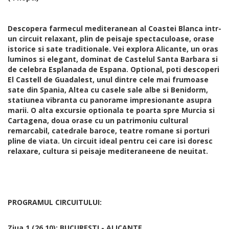
Descopera farmecul mediteranean al Coastei Blanca intr-
un circuit relaxant, plin de peisaje spectaculoase, orase
istorice si sate traditionale. Vei explora Alicante, un oras
luminos si elegant, dominat de Castelul Santa Barbara si
de celebra Esplanada de Espana. Optional, poti descoperi
El Castell de Guadalest, unul dintre cele mai frumoase
sate din Spania, Altea cu casele sale albe si Benidorm,
statiunea vibranta cu panorame impresionante asupra
marii. O alta excursie optionala te poarta spre Murcia si
Cartagena, doua orase cu un patrimoniu cultural
remarcabil, catedrale baroce, teatre romane si porturi
pline de viata. Un circuit ideal pentru cei care isi doresc
relaxare, cultura si peisaje mediteraneene de neuitat.
PROGRAMUL CIRCUITULUI:
Ziua 1 (26.10): BUCURESTI - ALICANTE