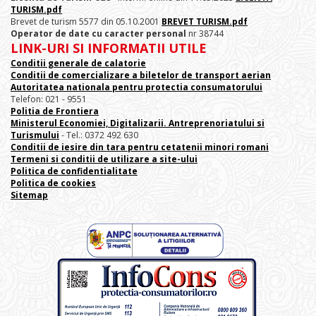
TURISM.pdf
Brevet de turism 5577 din 05.10.2001
BREVET TURISM.pdf
Operator de date cu caracter personal
nr 38744
LINK-URI SI INFORMATII UTILE
Conditii generale de calatorie
Conditii de comercializare a biletelor de transport aerian
Autoritatea nationala pentru protectia consumatorului
Telefon: 021 - 9551
Politia de Frontiera
Ministerul Economiei, Digitalizarii. Antreprenoriatului
si
Turismului
- Tel.: 0372 492 630
Conditii de iesire din tara pentru cetatenii minori romani
Termeni si conditii de utilizare a site-ului
Politica de confidentialitate
Politica de cookies
Sitemap