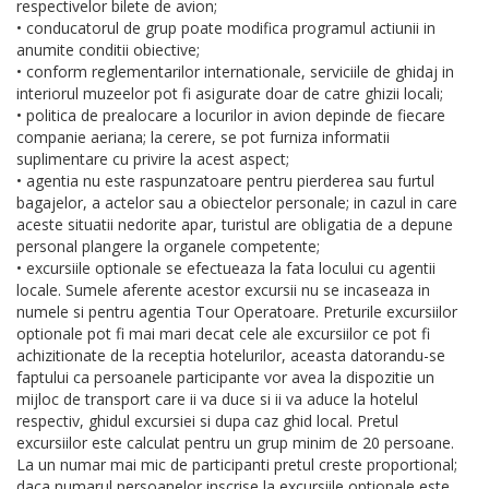
respectivelor bilete de avion;
• conducatorul de grup poate modifica programul actiunii in
anumite conditii obiective;
• conform reglementarilor internationale, serviciile de ghidaj in
interiorul muzeelor pot fi asigurate doar de catre ghizii locali;
• politica de prealocare a locurilor in avion depinde de fiecare
companie aeriana; la cerere, se pot furniza informatii
suplimentare cu privire la acest aspect;
• agentia nu este raspunzatoare pentru pierderea sau furtul
bagajelor, a actelor sau a obiectelor personale; in cazul in care
aceste situatii nedorite apar, turistul are obligatia de a depune
personal plangere la organele competente;
• excursiile optionale se efectueaza la fata locului cu agentii
locale. Sumele aferente acestor excursii nu se incaseaza in
numele si pentru agentia Tour Operatoare. Preturile excursiilor
optionale pot fi mai mari decat cele ale excursiilor ce pot fi
achizitionate de la receptia hotelurilor, aceasta datorandu-se
faptului ca persoanele participante vor avea la dispozitie un
mijloc de transport care ii va duce si ii va aduce la hotelul
respectiv, ghidul excursiei si dupa caz ghid local. Pretul
excursiilor este calculat pentru un grup minim de 20 persoane.
La un numar mai mic de participanti pretul creste proportional;
daca numarul persoanelor inscrise la excursiile optionale este