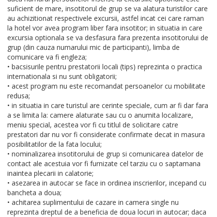
suficient de mare, insotitorul de grup se va alatura turistilor care
au achizitionat respectivele excursii, astfel incat cei care raman
la hotel vor avea program liber fara insotitor; in situatia in care
excursia optionala se va desfasura fara prezenta insotitorului de
grup (din cauza numarului mic de participanti), limba de
comunicare va fi engleza;
• bacsisurile pentru prestatorii locali (tips) reprezinta o practica
internationala si nu sunt obligatorii;
• acest program nu este recomandat persoanelor cu mobilitate
redusa;
• in situatia in care turistul are cerinte speciale, cum ar fi dar fara
a se limita la: camere alaturate sau cu o anumita localizare,
meniu special, acestea vor fi cu titlul de solicitare catre
prestatori dar nu vor fi considerate confirmate decat in masura
posibilitatilor de la fata locului;
• nominalizarea insotitorului de grup si comunicarea datelor de
contact ale acestuia vor fi furnizate cel tarziu cu o saptamana
inaintea plecarii in calatorie;
• asezarea in autocar se face in ordinea inscrierilor, incepand cu
bancheta a doua;
• achitarea suplimentului de cazare in camera single nu
reprezinta dreptul de a beneficia de doua locuri in autocar; daca