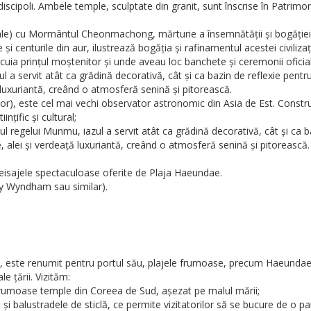
iscipoli. Ambele temple, sculptate din granit, sunt înscrise în Patrim
 cu Mormântul Cheonmachong, mărturie a însemnătății și bogăției isto
 centurile din aur, ilustrează bogăția și rafinamentul acestei civilizați
ocuia prințul moștenitor și unde aveau loc banchete și ceremonii oficia
azul a servit atât ca grădină decorativă, cât și ca bazin de reflexie pen
 luxuriantă, creând o atmosferă senină și pitorească.
este cel mai vechi observator astronomic din Asia de Est. Construit 
nțific și cultural;
dinul regelui Munmu, iazul a servit atât ca grădină decorativă, cât și c
, alei și verdeață luxuriantă, creând o atmosferă senină și pitorească.
eisajele spectaculoase oferite de Plaja Haeundae.
y Wyndham sau similar).
 este renumit pentru portul său, plajele frumoase, precum Haeundae și
e țării. Vizităm:
rumoase temple din Coreea de Sud, așezat pe malul mării;
 balustradele de sticlă, ce permite vizitatorilor să se bucure de o 