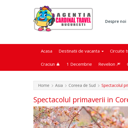
Despre noi
Acasa
Destinatii de vacanta
Circuite 
Craciun 🎄
1 Decembrie
Revelion 🎆
Home
Asia
Coreea de Sud
Spectacolul pr
Spectacolul primaverii in Cor