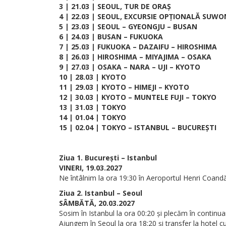
3 | 21.03 | SEOUL, TUR DE ORAȘ
4 | 22.03 | SEOUL, EXCURSIE OPȚIONALĂ SUWO
5 | 23.03 | SEOUL – GYEONGJU – BUSAN
6 | 24.03 | BUSAN – FUKUOKA
7 | 25.03 | FUKUOKA – DAZAIFU – HIROSHIMA
8 | 26.03 | HIROSHIMA – MIYAJIMA – OSAKA
9 | 27.03 | OSAKA – NARA – UJI – KYOTO
10 | 28.03 | KYOTO
11 | 29.03 | KYOTO – HIMEJI – KYOTO
12 | 30.03 | KYOTO – MUNTELE FUJI – TOKYO
13 | 31.03 | TOKYO
14 | 01.04 | TOKYO
15 | 02.04 | TOKYO – ISTANBUL – BUCUREȘTI
Ziua 1. București – Istanbul
VINERI, 19.03.2027
Ne întâlnim la ora 19:30 în Aeroportul Henri Coandă
Ziua 2. Istanbul – Seoul
SÂMBĂTĂ, 20.03.2027
Sosim în Istanbul la ora 00:20 și plecăm în continua
Ajungem în Seoul la ora 18:20 și transfer la hotel 