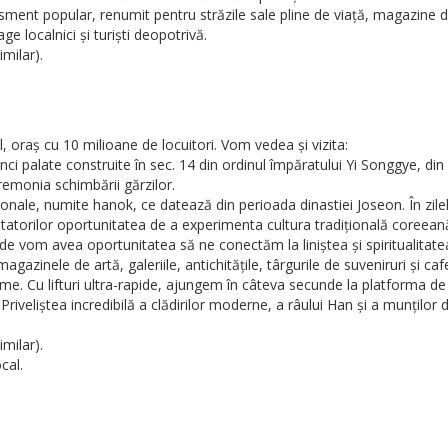
isment popular, renumit pentru străzile sale pline de viață, magazine
e localnici și turiști deopotrivă.
milar).
, oraș cu 10 milioane de locuitori. Vom vedea și vizita:
nci palate construite în sec. 14 din ordinul împăratului Yi Songgye, 
emonia schimbării gărzilor.
nale, numite hanok, ce datează din perioada dinastiei Joseon. În zile
izitatorilor oportunitatea de a experimenta cultura tradițională coreean
e vom avea oportunitatea să ne conectăm la liniștea și spiritualitatea
azinele de artă, galeriile, antichitățile, târgurile de suveniruri și caf
lume. Cu lifturi ultra-rapide, ajungem în câteva secunde la platforma d
veliștea incredibilă a clădirilor moderne, a râului Han și a munților 
milar).
cal.