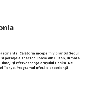
onia
fascinante. Călătoria începe în vibrantul Seoul,
u și peisajele spectaculoase din Busan, urmate
 Himeji și efervescența orașului Osaka. Ne
olei Tokyo. Programul oferă o experiență