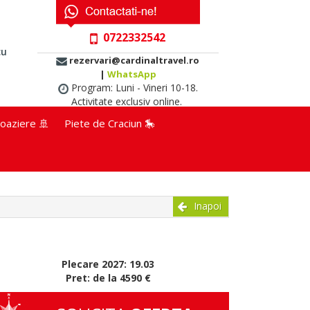
0722332542
cu
rezervari@cardinaltravel.ro
|
WhatsApp
Program: Luni - Vineri 10-18.
Activitate exclusiv online.
oaziere 🚢
Piete de Craciun 🎠
Inapoi
Plecare 2027: 19.03
Pret: de la 4590 €