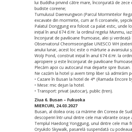
lui Buddha privind către mare, înconjurată de zece d
budiste coreene;
Tumulusul Daereungwon (Parcul Mormintelor Regale)
excavate din morminte, cum ar fi coroanele, șepcile și
Palatul Donggung era folosit ca palat estic, unde l
inițial în anul 674 d.Hr. la ordinul regelui Munmu, i
înconjurat de pavilioane frumoase, alei și verdeață
Observatorul Cheomseongdae UNESCO WH (exterior), 
anului lunar, acest loc este o mărturie a avansului știi
Wolji Pond, construit inițial în anul 674 d.Hr. la or
apropiere și este înconjurat de pavilioane frumoase
Plecăm apoi cu autocarul mai departe spre Busan.
Ne cazăm la hotel și avem timp liber să admirăm p
• Cazare în Busan la hotel de 4* (Ramada Encore b
• Mese: mic dejun la hotel.
• Transport: privat (autocar), public (tren).
Ziua 6. Busan – Fukuoka
MIERCURI, 24.03.2027
Busan, al doilea oraș ca mărime din Coreea de Sud,
descoperiri într-unul dintre cele mai vibrante orașe al
Templul Haedong Yonggung, unul dintre cele mai f
Oryukdo Skywalk, pasarelă suspendată cu podeaua și