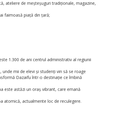
tă, ateliere de meșteșuguri tradiționale, magazine,
ai faimoasă piață din țară;
te 1.300 de ani centrul administrativ al regiunii
 unde mii de elevi și studenți vin să se roage
ansformă Dazaifu într-o destinație ce îmbină
ma este astăzi un oraș vibrant, care emană
 atomică, actualmente loc de reculegere.