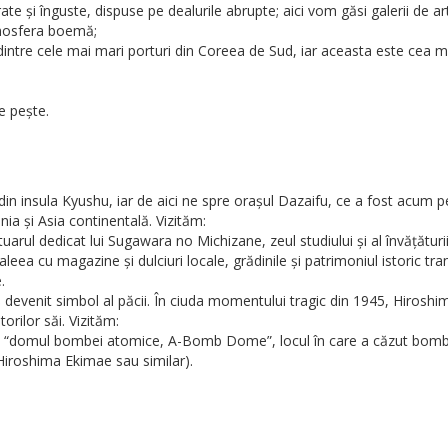
e și înguste, dispuse pe dealurile abrupte; aici vom găsi galerii de ar
atmosfera boemă;
dintre cele mai mari porturi din Coreea de Sud, iar aceasta este cea m
e pește.
 insula Kyushu, iar de aici ne spre orașul Dazaifu, ce a fost acum pes
ia și Asia continentală. Vizităm:
l dedicat lui Sugawara no Michizane, zeul studiului și al învățăturii,
eea cu magazine și dulciuri locale, grădinile și patrimoniul istoric tr
.
evenit simbol al păcii. În ciuda momentului tragic din 1945, Hiroshi
orilor săi. Vizităm:
 “domul bombei atomice, A-Bomb Dome”, locul în care a căzut bomba
Hiroshima Ekimae sau similar).