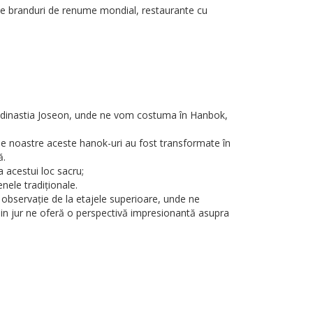
 de branduri de renume mondial, restaurante cu
din dinastia Joseon, unde ne vom costuma în Hanbok,
le noastre aceste hanok-uri au fost transformate în
ă.
 acestui loc sacru;
enele tradiționale.
e observație de la etajele superioare, unde ne
din jur ne oferă o perspectivă impresionantă asupra