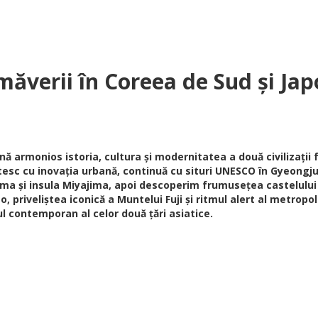
imăverii în Coreea de Sud
și
Jap
nă armonios istoria, cultura și modernitatea a două civilizații 
letesc cu inovația urbană, continuă cu situri UNESCO în Gyeongj
ma și insula Miyajima, apoi descoperim frumusețea castelului
, priveliștea iconică a Muntelui Fuji și ritmul alert al metrop
ul contemporan al celor două țări asiatice.