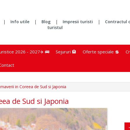
|
Info utile
|
Blog
|
Impresii turisti
|
Contractul 
turistul
turistice 2026 - 2027✈️ 🚌
Sejururi 🏨
Oferte speciale 💲
Cr
Contact
imaverii in Coreea de Sud si Japonia
eea de Sud si Japonia