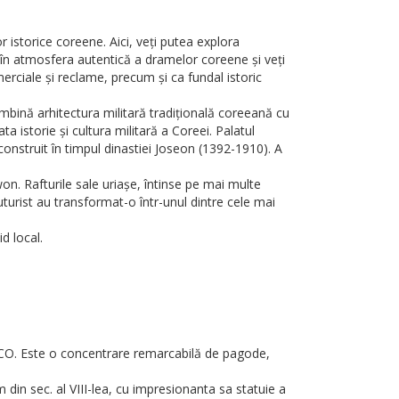
istorice coreene. Aici, veți putea explora
iți în atmosfera autentică a dramelor coreene și veți
erciale și reclame, precum și ca fundal istoric
bină arhitectura militară tradițională coreeană cu
a istorie și cultura militară a Coreei. Palatul
nstruit în timpul dinastiei Joseon (1392-1910). A
n. Rafturile sale uriașe, întinse pe mai multe
urist au transformat-o într-unul dintre cele mai
d local.
ESCO. Este o concentrare remarcabilă de pagode,
din sec. al VIII-lea, cu impresionanta sa statuie a