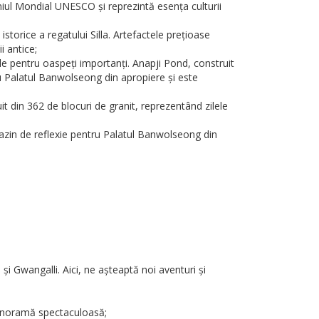
oniul Mondial UNESCO și reprezintă esența culturii
rice a regatului Silla. Artefactele prețioase
i antice;
le pentru oaspeți importanți. Anapji Pond, construit
tru Palatul Banwolseong din apropiere și este
din 362 de blocuri de granit, reprezentând zilele
a bazin de reflexie pentru Palatul Banwolseong din
 Gwangalli. Aici, ne așteaptă noi aventuri și
panoramă spectaculoasă;