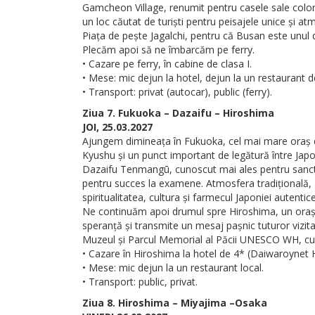
Gamcheon Village, renumit pentru casele sale colorat
un loc căutat de turiști pentru peisajele unice și 
Piața de pește Jagalchi, pentru că Busan este unul 
Plecăm apoi să ne îmbarcăm pe ferry.
• Cazare pe ferry, în cabine de clasa I.
• Mese: mic dejun la hotel, dejun la un restaurant d
• Transport: privat (autocar), public (ferry).
Ziua 7. Fukuoka – Dazaifu – Hiroshima
JOI, 25.03.2027
Ajungem dimineața în Fukuoka, cel mai mare oraș din
Kyushu și un punct important de legătură între Japon
Dazaifu Tenmangū, cunoscut mai ales pentru sanctuaru
pentru succes la examene. Atmosfera tradițională, al
spiritualitatea, cultura și farmecul Japoniei autentice
Ne continuăm apoi drumul spre Hiroshima, un oraș d
speranță și transmite un mesaj pașnic tuturor vizitat
Muzeul și Parcul Memorial al Păcii UNESCO WH, cu
• Cazare în Hiroshima la hotel de 4* (Daiwaroynet 
• Mese: mic dejun la un restaurant local.
• Transport: public, privat.
Ziua 8. Hiroshima – Miyajima –Osaka