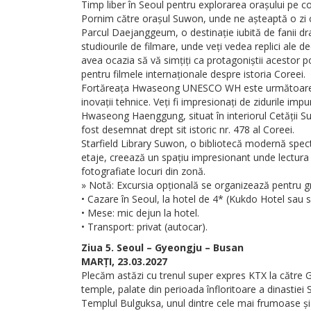
Timp liber în Seoul pentru explorarea orașului pe 
Pornim către orașul Suwon, unde ne așteaptă o zi c
Parcul Daejanggeum, o destinație iubită de fanii dr
studiourile de filmare, unde veți vedea replici ale d
avea ocazia să vă simțiți ca protagoniștii acestor p
pentru filmele internaționale despre istoria Coreei.
Fortăreața Hwaseong UNESCO WH este următoarea noas
inovații tehnice. Veți fi impresionați de zidurile imp
Hwaseong Haenggung, situat în interiorul Cetății S
fost desemnat drept sit istoric nr. 478 al Coreei.
Starfield Library Suwon, o bibliotecă modernă spect
etaje, creează un spațiu impresionant unde lectura 
fotografiate locuri din zonă.
» Notă: Excursia opțională se organizează pentru g
• Cazare în Seoul, la hotel de 4* (Kukdo Hotel sau si
• Mese: mic dejun la hotel.
• Transport: privat (autocar).
Ziua 5. Seoul – Gyeongju – Busan
MARȚI, 23.03.2027
Plecăm astăzi cu trenul super expres KTX la către 
temple, palate din perioada înfloritoare a dinastiei Si
Templul Bulguksa, unul dintre cele mai frumoase și 