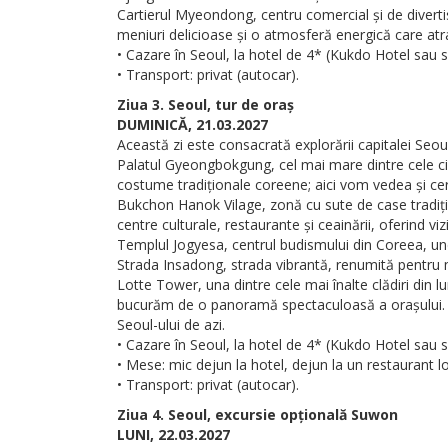
Cartierul Myeondong, centru comercial și de divert
meniuri delicioase și o atmosferă energică care atrag
• Cazare în Seoul, la hotel de 4* (Kukdo Hotel sau si
• Transport: privat (autocar).
Ziua 3. Seoul, tur de oraș
DUMINICĂ, 21.03.2027
Această zi este consacrată explorării capitalei Seoul
Palatul Gyeongbokgung, cel mai mare dintre cele ci
costume tradiționale coreene; aici vom vedea și cer
Bukchon Hanok Vilage, zonă cu sute de case tradițio
centre culturale, restaurante și ceainării, oferind v
Templul Jogyesa, centrul budismului din Coreea, und
Strada Insadong, strada vibrantă, renumită pentru mag
Lotte Tower, una dintre cele mai înalte clădiri din 
bucurăm de o panoramă spectaculoasă a orașului. Pri
Seoul-ului de azi.
• Cazare în Seoul, la hotel de 4* (Kukdo Hotel sau si
• Mese: mic dejun la hotel, dejun la un restaurant lo
• Transport: privat (autocar).
Ziua 4. Seoul, excursie opțională Suwon
LUNI, 22.03.2027