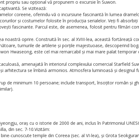
cont propriu sau opțional vă propunem o excursie în Suwon.
aptivantă. Se vizitează:
amelor coreene, oferindu-vă o incursiune fascinantă în lumea dramelor 
ecorurilor și costumelor folosite în producția serialelor. Veți fi absorb
ovești fascinante. Parcul este, de asemenea, folosit pentru filmări com
tră oprire. Construită în sec. al XVIII-lea, această fortăreață com
unătoare, turnurile de artilerie și porțile majestuoase, descoperind bogat
uwon Hwaseong, este cel mai remarcabil și mai mare palat temporar co
aculoasă, amenajată în interiorul complexului comercial Starfield Suwo
și arhitectura se îmbină armonios. Atmosfera luminoasă și designul fut
rup de minimum 10 persoane; include transport, însoțitor român și ghi
milar).
Gyeongju, oraș cu o istorie de 2000 de ani, inclus în Patrimoniul UN
lla, din sec. 7-10.Vizităm:
bine-cunoscute temple din Coreea (sec. al VI-lea), și Grota Seokguram 