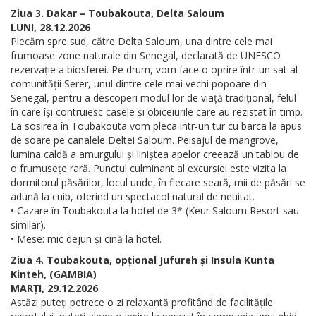
Ziua 3. Dakar – Toubakouta, Delta Saloum
LUNI, 28.12.2026
Plecăm spre sud, către Delta Saloum, una dintre cele mai
frumoase zone naturale din Senegal, declarată de UNESCO
rezervație a biosferei. Pe drum, vom face o oprire într-un sat al
comunității Serer, unul dintre cele mai vechi popoare din
Senegal, pentru a descoperi modul lor de viață tradițional, felul
în care își contruiesc casele și obiceiurile care au rezistat în timp.
La sosirea în Toubakouta vom pleca intr-un tur cu barca la apus
de soare pe canalele Deltei Saloum. Peisajul de mangrove,
lumina caldă a amurgului și liniștea apelor creează un tablou de
o frumusețe rară. Punctul culminant al excursiei este vizita la
dormitorul păsărilor, locul unde, în fiecare seară, mii de păsări se
adună la cuib, oferind un spectacol natural de neuitat.
• Cazare în Toubakouta la hotel de 3* (Keur Saloum Resort sau
similar).
• Mese: mic dejun și cină la hotel.
Ziua 4. Toubakouta, opțional Jufureh și Insula Kunta
Kinteh, (GAMBIA)
MARȚI, 29.12.2026
Astăzi puteți petrece o zi relaxantă profitând de facilitățile