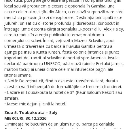
resortului, puteți alege o ieșire la pescuit în compania unui ghid
local sau vă propunem o excursie opțională în Gambia, una
dintre cele mai mici țări din Africa, o enclavă surprinzătoare care
merită cu prisosință o zi de explorare. Destinația principală este
Jufureh, un sat cu o istorie profundă și dureroasă, cunoscut în
întreaga lume datorită cărții și serialului „Roots" al lui Alex Haley,
care a readus în atenția publicului internațional drama
comerțului cu sclavi. În sat, veți vizita Muzeul Sclavilor, apoi
urmează o traversare cu barca a fluviului Gambia pentru a
ajunge pe Insula Kunta Kinteh, fostă colonie britanică și punct
important de tranzit al sclavilor deportați spre America. Insula,
declarată patrimoniu UNESCO, păstrează ruinele Fortului James,
martori tăcuți ai uneia dintre cele mai întunecate pagini ale
istoriei umane.
» Notă: De reținut că, fiind o excursie transfrontalieră, durata
acesteia va fi influențată de formalitățile de trecere a frontierei.
• Cazare în Toubakouta la hotel de 3* (Keur Saloum Resort sau
similar).
• Mese: mic dejun și cină la hotel.
Ziua 5. Toubakouta – Saly
MIERCURI, 30.12.2026
Dimineața ne bucurăm de un ultim tur cu barca pe canalele