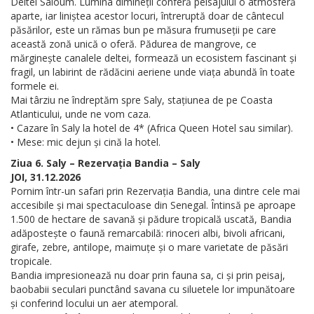
Deltei Saloum. Lumina dimineții conferă peisajului o atmosferă
aparte, iar liniștea acestor locuri, întreruptă doar de cântecul
păsărilor, este un rămas bun pe măsura frumuseții pe care
această zonă unică o oferă. Pădurea de mangrove, ce
mărginește canalele deltei, formează un ecosistem fascinant și
fragil, un labirint de rădăcini aeriene unde viața abundă în toate
formele ei.
Mai târziu ne îndreptăm spre Saly, stațiunea de pe Coasta
Atlanticului, unde ne vom caza.
• Cazare în Saly la hotel de 4* (Africa Queen Hotel sau similar).
• Mese: mic dejun și cină la hotel.
Ziua 6. Saly – Rezervația Bandia – Saly
JOI, 31.12.2026
Pornim într-un safari prin Rezervația Bandia, una dintre cele mai
accesibile și mai spectaculoase din Senegal. Întinsă pe aproape
1.500 de hectare de savană și pădure tropicală uscată, Bandia
adăpostește o faună remarcabilă: rinoceri albi, bivoli africani,
girafe, zebre, antilope, maimuțe și o mare varietate de păsări
tropicale.
Bandia impresionează nu doar prin fauna sa, ci și prin peisaj,
baobabii seculari punctând savana cu siluetele lor impunătoare
și conferind locului un aer atemporal.