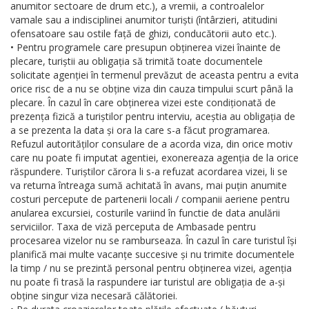
anumitor sectoare de drum etc.), a vremii, a controalelor
vamale sau a indisciplinei anumitor turiști (întârzieri, atitudini
ofensatoare sau ostile față de ghizi, conducătorii auto etc.).
• Pentru programele care presupun obținerea vizei înainte de
plecare, turiștii au obligația să trimită toate documentele
solicitate agenției în termenul prevăzut de aceasta pentru a evita
orice risc de a nu se obține viza din cauza timpului scurt până la
plecare. În cazul în care obținerea vizei este condiționată de
prezența fizică a turiștilor pentru interviu, aceștia au obligația de
a se prezenta la data și ora la care s-a făcut programarea.
Refuzul autorităților consulare de a acorda viza, din orice motiv
care nu poate fi imputat agentiei, exonereaza agenția de la orice
răspundere. Turiștilor cărora li s-a refuzat acordarea vizei, li se
va returna întreaga sumă achitată în avans, mai puțin anumite
costuri percepute de partenerii locali / companii aeriene pentru
anularea excursiei, costurile variind în functie de data anulării
serviciilor. Taxa de viză perceputa de Ambasade pentru
procesarea vizelor nu se ramburseaza. În cazul în care turistul își
planifică mai multe vacanțe succesive și nu trimite documentele
la timp / nu se prezintă personal pentru obținerea vizei, agenția
nu poate fi trasă la raspundere iar turistul are obligația de a-și
obține singur viza necesară călătoriei.