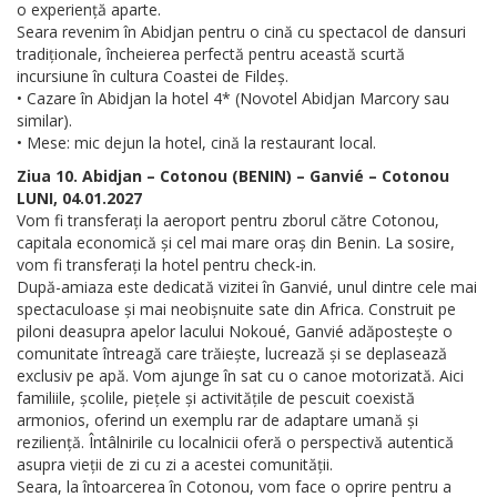
o experiență aparte.
Seara revenim în Abidjan pentru o cină cu spectacol de dansuri
tradiționale, încheierea perfectă pentru această scurtă
incursiune în cultura Coastei de Fildeș.
• Cazare în Abidjan la hotel 4* (Novotel Abidjan Marcory sau
similar).
• Mese: mic dejun la hotel, cină la restaurant local.
Ziua 10. Abidjan – Cotonou (BENIN) – Ganvié – Cotonou
LUNI, 04.01.2027
Vom fi transferați la aeroport pentru zborul către Cotonou,
capitala economică și cel mai mare oraș din Benin. La sosire,
vom fi transferați la hotel pentru check-in.
După-amiaza este dedicată vizitei în Ganvié, unul dintre cele mai
spectaculoase și mai neobișnuite sate din Africa. Construit pe
piloni deasupra apelor lacului Nokoué, Ganvié adăpostește o
comunitate întreagă care trăiește, lucrează și se deplasează
exclusiv pe apă. Vom ajunge în sat cu o canoe motorizată. Aici
familiile, școlile, piețele și activitățile de pescuit coexistă
armonios, oferind un exemplu rar de adaptare umană și
reziliență. Întâlnirile cu localnicii oferă o perspectivă autentică
asupra vieții de zi cu zi a acestei comunității.
Seara, la întoarcerea în Cotonou, vom face o oprire pentru a