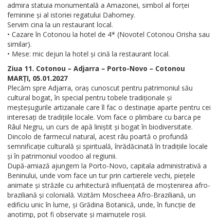
admira statuia monumentală a Amazonei, simbol al forței
feminine și al istoriei regatului Dahomey.
Servim cina la un restaurant local.
• Cazare în Cotonou la hotel de 4* (Novotel Cotonou Orisha sau
similar).
• Mese: mic dejun la hotel și cină la restaurant local.
Ziua 11. Cotonou – Adjarra – Porto-Novo – Cotonou
MARȚI, 05.01.2027
Plecăm spre Adjarra, oraș cunoscut pentru patrimoniul său
cultural bogat, în special pentru tobele tradiționale și
meșteșugurile artizanale care îl fac o destinație aparte pentru cei
interesați de tradițiile locale. Vom face o plimbare cu barca pe
Râul Negru, un curs de apă liniștit și bogat în biodiversitate.
Dincolo de farmecul natural, acest râu poartă o profundă
semnificație culturală și spirituală, înrădăcinată în tradițiile locale
și în patrimoniul voodoo al regiunii.
După-amiază ajungem la Porto-Novo, capitala administrativă a
Beninului, unde vom face un tur prin cartierele vechi, piețele
animate și străzile cu arhitectură influențată de moștenirea afro-
braziliană și colonială. Vizităm Moscheea Afro-Braziliană, un
edificiu unic în lume, și Grădina Botanică, unde, în funcție de
anotimp, pot fi observate și maimuțele roșii.