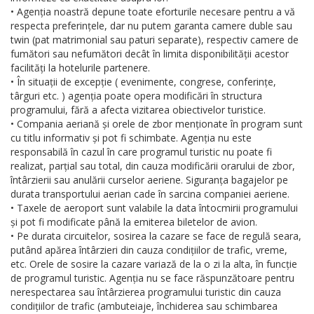
• Agenția noastră depune toate eforturile necesare pentru a vă
respecta preferințele, dar nu putem garanta camere duble sau
twin (pat matrimonial sau paturi separate), respectiv camere de
fumători sau nefumători decât în limita disponibilității acestor
facilități la hotelurile partenere.
• În situații de excepție ( evenimente, congrese, conferințe,
târguri etc. ) agenția poate opera modificări în structura
programului, fără a afecta vizitarea obiectivelor turistice.
• Compania aeriană și orele de zbor menționate în program sunt
cu titlu informativ și pot fi schimbate. Agenția nu este
responsabilă în cazul în care programul turistic nu poate fi
realizat, parțial sau total, din cauza modificării orarului de zbor,
întârzierii sau anulării curselor aeriene. Siguranța bagajelor pe
durata transportului aerian cade în sarcina companiei aeriene.
• Taxele de aeroport sunt valabile la data întocmirii programului
și pot fi modificate până la emiterea biletelor de avion.
• Pe durata circuitelor, sosirea la cazare se face de regulă seara,
putând apărea întârzieri din cauza condițiilor de trafic, vreme,
etc. Orele de sosire la cazare variază de la o zi la alta, în funcție
de programul turistic. Agenția nu se face răspunzătoare pentru
nerespectarea sau întârzierea programului turistic din cauza
condițiilor de trafic (ambuteiaje, închiderea sau schimbarea