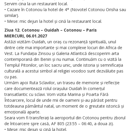
Servim cina la un restaurant local.
• Cazare în Cotonou la hotel de 4* (Novotel Cotonou Orisha sau
similar).
• Mese: mic dejun la hotel și cină la restaurant local.
Ziua 12. Cotonou – Ouidah – Cotonou – Paris
MIERCURI, 06.01.2027
Astăzi vizităm Ouidah, un oraș cu rezonanță spirituală, unul
dintre cele mai importante și mai complexe locuri din Africa de
Vest. La Fundația Zinsou și Galeria Atlantică descoperim arta
contemporană din Benin și nu numai. Continuăm cu o vizită la
Templul Pitonilor, un loc sacru unic, unde istoria și semnificația
culturală a acestui simbol al religiei voodoo sunt dezvăluite pas
cu pas.
Urmăm apoi Ruta Sclavilor, un traseu de memorie și reflecție
care documentează rolul orașului Ouidah în comerțul
transatlantic cu sclavi. Vom vizita Marina și Poarta Fără
Întoarcere, locul de unde mii de oameni și-au părăsit pentru
totdeauna pământul natal, un moment de o greutate istorică și
emoțională aparte.
Seara vom fi transferați la aeroportul din Cotonou pentru zborul
de întoarcere spre casă, AF 805 (23:55 – 06:40, a doua zi).
• Mese: mic dejun și cină la hotel.