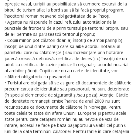
oprește vasul, turiștii au posibilitatea să cumpere excursii de la
biroul de turism aflat la bord sau să își facă propriul program,
însotitorul roman neavand obligativitatea de a-i însoți.
• Agenția nu răspunde în cazul refuzului autorităților de la
punctele de frontieră de a primi turistul pe teritoriul propriu sau
de a-i permite să părăsească teritoriul propriu;
• Copiii minori pot călători doar: a) însoțiți de ambii părinți b)
însoțiți de unul dintre părinți care să aibe acordul notarial al
părintelui care nu călătorește ( sau încredințare prin hotărâre
judecătorească definitivă, certificat de deces ); c) însoțiți de un
adult cu certificat de cazier judiciar în original și acordul notarial
al ambilor părinți. Copiii care nu au carte de identitate, vor
clălători obligatoriu cu pașaportul.
• Turistul are obligația să se asigure că documentele de călătorie
precum cartea de identitate sau pașaportul, nu sunt deteriorate
(în special elementele de siguranță și/sau poza). Atenție: Cărtile
de identitate romanești emise înainte de anul 2009 nu sunt
recunoscute ca documente de călătorie în Norvegia. Pentru
toate celelalte state din afara Uniunii Europene și pentru acele
state pentru care cetățenii români nu au nevoie de viză de
intrare, accesul se face pe baza pașaportului valabil cel puțin 6
luni de la data terminării călătoriei. Pentru țările în care cetățenii