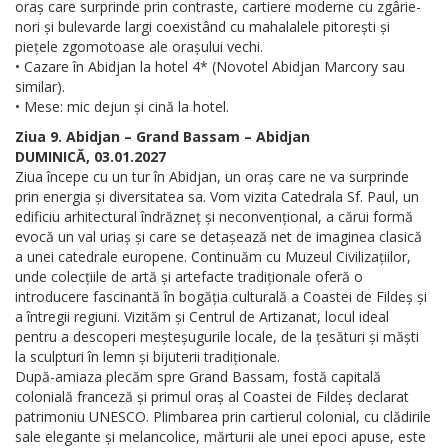
oraș care surprinde prin contraste, cartiere moderne cu zgârie-
nori și bulevarde largi coexistând cu mahalalele pitorești și
piețele zgomotoase ale orașului vechi.
• Cazare în Abidjan la hotel 4* (Novotel Abidjan Marcory sau
similar).
• Mese: mic dejun și cină la hotel.
Ziua 9. Abidjan – Grand Bassam – Abidjan
DUMINICĂ, 03.01.2027
Ziua începe cu un tur în Abidjan, un oraș care ne va surprinde
prin energia și diversitatea sa. Vom vizita Catedrala Sf. Paul, un
edificiu arhitectural îndrăzneț și neconvențional, a cărui formă
evocă un val uriaș și care se detașează net de imaginea clasică
a unei catedrale europene. Continuăm cu Muzeul Civilizațiilor,
unde colecțiile de artă și artefacte tradiționale oferă o
introducere fascinantă în bogăția culturală a Coastei de Fildeș și
a întregii regiuni. Vizităm și Centrul de Artizanat, locul ideal
pentru a descoperi meșteșugurile locale, de la țesături și măști
la sculpturi în lemn și bijuterii tradiționale.
După-amiaza plecăm spre Grand Bassam, fostă capitală
colonială franceză și primul oraș al Coastei de Fildeș declarat
patrimoniu UNESCO. Plimbarea prin cartierul colonial, cu clădirile
sale elegante și melancolice, mărturii ale unei epoci apuse, este