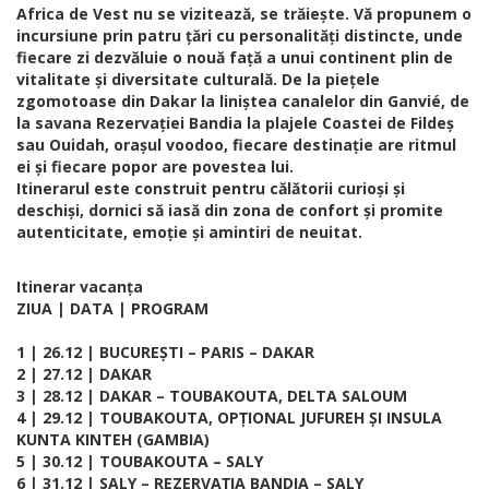
Africa de Vest nu se vizitează, se trăiește. Vă propunem o
incursiune prin patru țări cu personalități distincte, unde
fiecare zi dezvăluie o nouă față a unui continent plin de
vitalitate și diversitate culturală. De la piețele
zgomotoase din Dakar la liniștea canalelor din Ganvié, de
la savana Rezervației Bandia la plajele Coastei de Fildeș
sau Ouidah, orașul voodoo, fiecare destinație are ritmul
ei și fiecare popor are povestea lui.
Itinerarul este construit pentru călătorii curioși și
deschiși, dornici să iasă din zona de confort și promite
autenticitate, emoție și amintiri de neuitat.
Itinerar vacanța
ZIUA | DATA | PROGRAM
1 | 26.12 | BUCUREȘTI – PARIS – DAKAR
2 | 27.12 | DAKAR
3 | 28.12 | DAKAR – TOUBAKOUTA, DELTA SALOUM
4 | 29.12 | TOUBAKOUTA, OPȚIONAL JUFUREH ȘI INSULA
KUNTA KINTEH (GAMBIA)
5 | 30.12 | TOUBAKOUTA – SALY
6 | 31.12 | SALY – REZERVAȚIA BANDIA – SALY