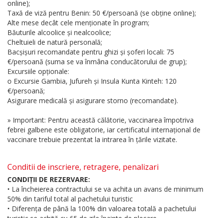
online);
Taxă de viză pentru Benin: 50 €/persoană (se obține online);
Alte mese decât cele menționate în program;
Băuturile alcoolice și nealcoolice;
Cheltuieli de natură personală;
Bacșișuri recomandate pentru ghizi și șoferi locali: 75
€/persoană (suma se va înmâna conducătorului de grup);
Excursiile opționale:
o Excursie Gambia, Jufureh și Insula Kunta Kinteh: 120
€/persoană;
Asigurare medicală și asigurare storno (recomandate).
» Important: Pentru această călătorie, vaccinarea împotriva
febrei galbene este obligatorie, iar certificatul internațional de
vaccinare trebuie prezentat la intrarea în țările vizitate.
Conditii de inscriere, retragere, penalizari
CONDIȚII DE REZERVARE:
• La încheierea contractului se va achita un avans de minimum
50% din tariful total al pachetului turistic
• Diferența de până la 100% din valoarea totală a pachetului