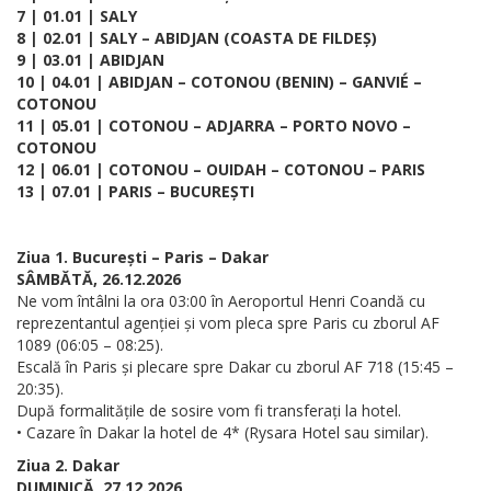
7 | 01.01 | SALY
8 | 02.01 | SALY – ABIDJAN (COASTA DE FILDEȘ)
9 | 03.01 | ABIDJAN
10 | 04.01 | ABIDJAN – COTONOU (BENIN) – GANVIÉ –
COTONOU
11 | 05.01 | COTONOU – ADJARRA – PORTO NOVO –
COTONOU
12 | 06.01 | COTONOU – OUIDAH – COTONOU – PARIS
13 | 07.01 | PARIS – BUCUREȘTI
Ziua 1. București – Paris – Dakar
SÂMBĂTĂ, 26.12.2026
Ne vom întâlni la ora 03:00 în Aeroportul Henri Coandă cu
reprezentantul agenției și vom pleca spre Paris cu zborul AF
1089 (06:05 – 08:25).
Escală în Paris și plecare spre Dakar cu zborul AF 718 (15:45 –
20:35).
După formalitățile de sosire vom fi transferați la hotel.
• Cazare în Dakar la hotel de 4* (Rysara Hotel sau similar).
Ziua 2. Dakar
DUMINICĂ, 27.12.2026