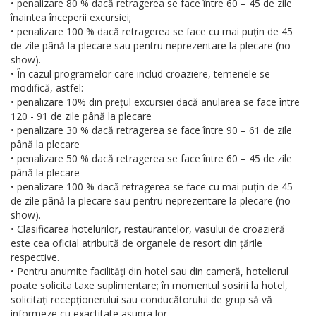
• penalizare 80 % dacă retragerea se face între 60 – 45 de zile
înaintea începerii excursiei;
• penalizare 100 % dacă retragerea se face cu mai puțin de 45
de zile până la plecare sau pentru neprezentare la plecare (no-
show).
• În cazul programelor care includ croaziere, temenele se
modifică, astfel:
• penalizare 10% din prețul excursiei dacă anularea se face între
120 - 91 de zile până la plecare
• penalizare 30 % dacă retragerea se face între 90 – 61 de zile
până la plecare
• penalizare 50 % dacă retragerea se face între 60 – 45 de zile
până la plecare
• penalizare 100 % dacă retragerea se face cu mai puțin de 45
de zile până la plecare sau pentru neprezentare la plecare (no-
show).
• Clasificarea hotelurilor, restaurantelor, vasului de croazieră
este cea oficial atribuită de organele de resort din țările
respective.
• Pentru anumite facilități din hotel sau din cameră, hotelierul
poate solicita taxe suplimentare; în momentul sosirii la hotel,
solicitați recepționerului sau conducătorului de grup să vă
informeze cu exactitate asupra lor.