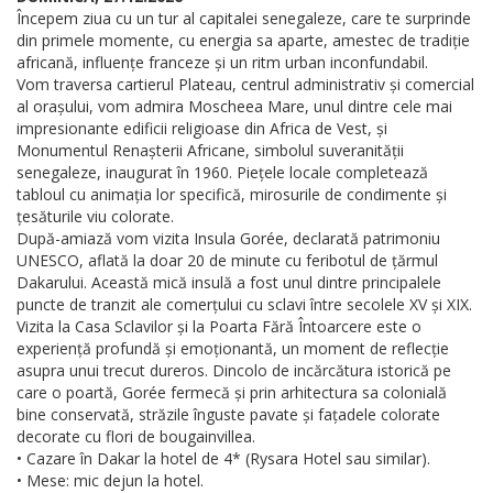
Începem ziua cu un tur al capitalei senegaleze, care te surprinde
din primele momente, cu energia sa aparte, amestec de tradiție
africană, influențe franceze și un ritm urban inconfundabil.
Vom traversa cartierul Plateau, centrul administrativ și comercial
al orașului, vom admira Moscheea Mare, unul dintre cele mai
impresionante edificii religioase din Africa de Vest, și
Monumentul Renașterii Africane, simbolul suveranității
senegaleze, inaugurat în 1960. Piețele locale completează
tabloul cu animația lor specifică, mirosurile de condimente și
țesăturile viu colorate.
După-amiază vom vizita Insula Gorée, declarată patrimoniu
UNESCO, aflată la doar 20 de minute cu feribotul de țărmul
Dakarului. Această mică insulă a fost unul dintre principalele
puncte de tranzit ale comerțului cu sclavi între secolele XV și XIX.
Vizita la Casa Sclavilor și la Poarta Fără Întoarcere este o
experiență profundă și emoționantă, un moment de reflecție
asupra unui trecut dureros. Dincolo de incărcătura istorică pe
care o poartă, Gorée fermecă și prin arhitectura sa colonială
bine conservată, străzile înguste pavate și fațadele colorate
decorate cu flori de bougainvillea.
• Cazare în Dakar la hotel de 4* (Rysara Hotel sau similar).
• Mese: mic dejun la hotel.