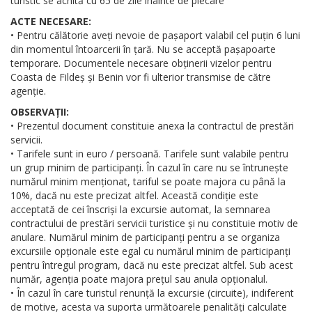
turistic se achită cu 65 de zile înainte de plecare
ACTE NECESARE:
• Pentru călătorie aveți nevoie de pașaport valabil cel puțin 6 luni
din momentul întoarcerii în țară. Nu se acceptă pașapoarte
temporare. Documentele necesare obținerii vizelor pentru
Coasta de Fildeș și Benin vor fi ulterior transmise de către
agenție.
OBSERVAȚII:
• Prezentul document constituie anexa la contractul de prestări
servicii.
• Tarifele sunt in euro / persoană. Tarifele sunt valabile pentru
un grup minim de participanți. În cazul în care nu se întrunește
numărul minim menționat, tariful se poate majora cu până la
10%, dacă nu este precizat altfel. Această condiție este
acceptată de cei înscriși la excursie automat, la semnarea
contractului de prestări servicii turistice și nu constituie motiv de
anulare. Numărul minim de participanți pentru a se organiza
excursiile opționale este egal cu numărul minim de participanți
pentru întregul program, dacă nu este precizat altfel. Sub acest
număr, agenția poate majora prețul sau anula opționalul.
• În cazul în care turistul renunță la excursie (circuite), indiferent
de motive, acesta va suporta următoarele penalități calculate