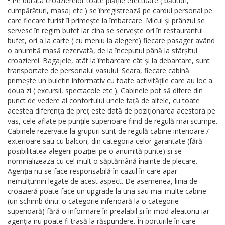
• Pe durata croazierelor toate plățile efectuate ( băuturi,
cumpărături, masaj etc ) se înregistrează pe cardul personal pe
care fiecare turist îl primește la îmbarcare. Micul și prânzul se
servesc în regim bufet iar cina se servește ori în restaurantul
bufet, ori a la carte ( cu meniu la alegere) fiecare pasager având
o anumită masă rezervată, de la începutul până la sfârșitul
croazierei. Bagajele, atât la îmbarcare cât și la debarcare, sunt
transportate de personalul vasului. Seara, fiecare cabină
primește un buletin informativ cu toate activitățile care au loc a
doua zi ( excursii, spectacole etc ). Cabinele pot să difere din
punct de vedere al confortului unele față de altele, cu toate
acestea diferența de preț este dată de poziționarea acestora pe
vas, cele aflate pe punțile superioare fiind de regulă mai scumpe.
Cabinele rezervate la grupuri sunt de regulă cabine interioare /
exterioare sau cu balcon, din categoria celor garantate (fără
posibilitatea alegerii poziției pe o anumită punte) și se
nominalizeaza cu cel mult o săptămână înainte de plecare.
Agenția nu se face responsabilă în cazul în care apar
nemulțumiri legate de acest aspect. De asemenea, linia de
croazieră poate face un upgrade la una sau mai multe cabine
(un schimb dintr-o categorie inferioară la o categorie
superioară) fără o informare în prealabil și în mod aleatoriu iar
agenția nu poate fi trasă la răspundere. În porturile în care