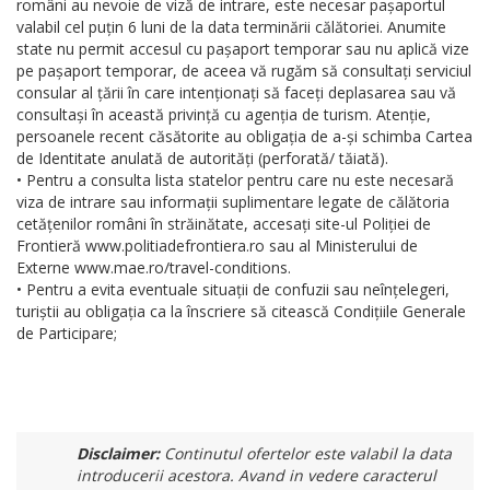
români au nevoie de viză de intrare, este necesar pașaportul
valabil cel puțin 6 luni de la data terminării călătoriei. Anumite
state nu permit accesul cu pașaport temporar sau nu aplică vize
pe pașaport temporar, de aceea vă rugăm să consultați serviciul
consular al țării în care intenționați să faceți deplasarea sau vă
consultași în această privință cu agenția de turism. Atenție,
persoanele recent căsătorite au obligația de a-și schimba Cartea
de Identitate anulată de autorități (perforată/ tăiată).
• Pentru a consulta lista statelor pentru care nu este necesară
viza de intrare sau informații suplimentare legate de călătoria
cetățenilor români în străinătate, accesați site-ul Poliției de
Frontieră www.politiadefrontiera.ro sau al Ministerului de
Externe www.mae.ro/travel-conditions.
• Pentru a evita eventuale situații de confuzii sau neînțelegeri,
turiștii au obligația ca la înscriere să citească Condițiile Generale
de Participare;
Disclaimer:
Continutul ofertelor este valabil la data
introducerii acestora. Avand in vedere caracterul