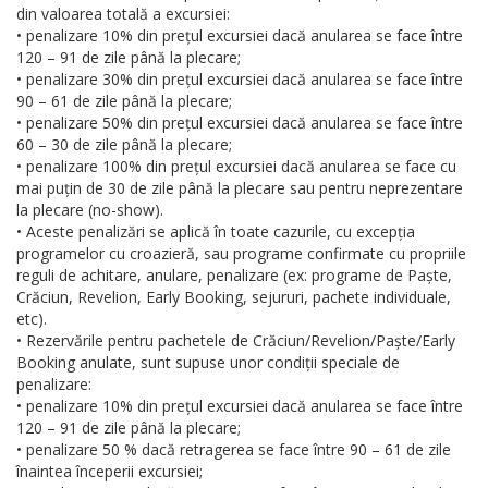
din valoarea totală a excursiei:
• penalizare 10% din prețul excursiei dacă anularea se face între
120 – 91 de zile până la plecare;
• penalizare 30% din prețul excursiei dacă anularea se face între
90 – 61 de zile până la plecare;
• penalizare 50% din prețul excursiei dacă anularea se face între
60 – 30 de zile până la plecare;
• penalizare 100% din prețul excursiei dacă anularea se face cu
mai puțin de 30 de zile până la plecare sau pentru neprezentare
la plecare (no-show).
• Aceste penalizări se aplică în toate cazurile, cu excepția
programelor cu croazieră, sau programe confirmate cu propriile
reguli de achitare, anulare, penalizare (ex: programe de Paște,
Crăciun, Revelion, Early Booking, sejururi, pachete individuale,
etc).
• Rezervările pentru pachetele de Crăciun/Revelion/Paște/Early
Booking anulate, sunt supuse unor condiții speciale de
penalizare:
• penalizare 10% din prețul excursiei dacă anularea se face între
120 – 91 de zile până la plecare;
• penalizare 50 % dacă retragerea se face între 90 – 61 de zile
înaintea începerii excursiei;