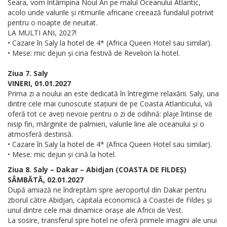
Seara, vom întâmpina Noul An pe malul Oceanului Atlantic,
acolo unde valurile și ritmurile africane creează fundalul potrivit
pentru o noapte de neuitat.
LA MULTI ANI, 2027!
• Cazare în Saly la hotel de 4* (Africa Queen Hotel sau similar).
• Mese: mic dejun și cina festivă de Revelion la hotel.
Ziua 7. Saly
VINERI, 01.01.2027
Prima zi a noului an este dedicată în întregime relaxării. Saly, una
dintre cele mai cunoscute stațiuni de pe Coasta Atlanticului, vă
oferă tot ce aveți nevoie pentru o zi de odihnă: plaje întinse de
nisip fin, mărginite de palmieri, valurile line ale oceanului și o
atmosferă destinsă.
• Cazare în Saly la hotel de 4* (Africa Queen Hotel sau similar).
• Mese: mic dejun și cină la hotel.
Ziua 8. Saly – Dakar – Abidjan (COASTA DE FILDEȘ)
SÂMBĂTĂ, 02.01.2027
După amiază ne îndreptăm spre aeroportul din Dakar pentru
zborul către Abidjan, capitala economică a Coastei de Fildeș și
unul dintre cele mai dinamice orașe ale Africii de Vest.
La sosire, transferul spre hotel ne oferă primele imagini ale unui