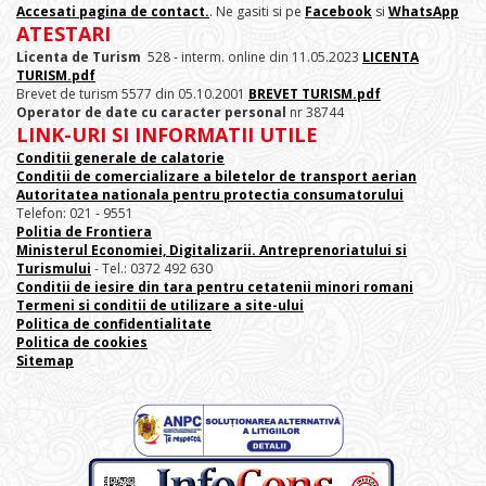
Accesati pagina de contact.
. Ne gasiti si pe
Facebook
si
WhatsApp
ATESTARI
Licenta de Turism
528 - interm. online din 11.05.2023
LICENTA
TURISM.pdf
Brevet de turism 5577 din 05.10.2001
BREVET TURISM.pdf
Operator de date cu caracter personal
nr 38744
LINK-URI SI INFORMATII UTILE
Conditii generale de calatorie
Conditii de comercializare a biletelor de transport aerian
Autoritatea nationala pentru protectia consumatorului
Telefon: 021 - 9551
Politia de Frontiera
Ministerul Economiei, Digitalizarii. Antreprenoriatului
si
Turismului
- Tel.: 0372 492 630
Conditii de iesire din tara pentru cetatenii minori romani
Termeni si conditii de utilizare a site-ului
Politica de confidentialitate
Politica de cookies
Sitemap