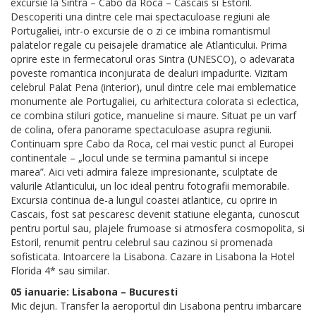
excursie la Sintra – Cabo da Roca – Cascais si Estoril.
Descoperiti una dintre cele mai spectaculoase regiuni ale
Portugaliei, intr-o excursie de o zi ce imbina romantismul
palatelor regale cu peisajele dramatice ale Atlanticului. Prima
oprire este in fermecatorul oras Sintra (UNESCO), o adevarata
poveste romantica inconjurata de dealuri impadurite. Vizitam
celebrul Palat Pena (interior), unul dintre cele mai emblematice
monumente ale Portugaliei, cu arhitectura colorata si eclectica,
ce combina stiluri gotice, manueline si maure. Situat pe un varf
de colina, ofera panorame spectaculoase asupra regiunii.
Continuam spre Cabo da Roca, cel mai vestic punct al Europei
continentale – „locul unde se termina pamantul si incepe
marea”. Aici veti admira faleze impresionante, sculptate de
valurile Atlanticului, un loc ideal pentru fotografii memorabile.
Excursia continua de-a lungul coastei atlantice, cu oprire in
Cascais, fost sat pescaresc devenit statiune eleganta, cunoscut
pentru portul sau, plajele frumoase si atmosfera cosmopolita, si
Estoril, renumit pentru celebrul sau cazinou si promenada
sofisticata. Intoarcere la Lisabona. Cazare in Lisabona la Hotel
Florida 4* sau similar.
05 ianuarie: Lisabona – Bucuresti
Mic dejun. Transfer la aeroportul din Lisabona pentru imbarcare