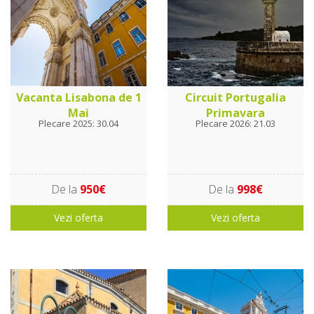
Vacanta Lisabona de 1
Circuit Portugalia
Mai
Primavara
Plecare 2025: 30.04
Plecare 2026: 21.03
De la
950€
De la
998€
Vezi oferta
Vezi oferta