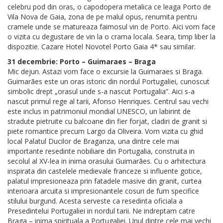
celebru pod din oras, o capodopera metalica ce leaga Porto de
Vila Nova de Gaia, zona de pe malul opus, renumita pentru
cramele unde se matureaza faimosul vin de Porto. Aici vom face
o vizita cu degustare de vin la o crama locala. Seara, timp liber la
dispozitie. Cazare Hotel Novotel Porto Gaia 4* sau similar.
31 decembrie: Porto – Guimaraes – Braga
Mic dejun. Astazi vom face o excursie la Guimaraes si Braga.
Guimarães este un oras istoric din nordul Portugaliei, cunoscut
simbolic drept „orasul unde s-a nascut Portugalia”. Aici s-a
nascut primul rege al tarii, Afonso Henriques. Centrul sau vechi
este inclus in patrimoniul mondial UNESCO, un labirint de
stradute pietruite cu balcoane din fier forjat, cladiri de granit si
piete romantice precum Largo da Oliveira. Vom vizita cu ghid
local Palatul Ducilor de Braganza, una dintre cele mai
importante resedinte nobiliare din Portugalia, construita in
secolul al XV-lea in inima orasului Guimarães. Cu o arhitectura
inspirata din castelele medievale franceze si influente gotice,
palatul impresioneaza prin fatadele masive din granit, curtea
interioara arcuita si impresionantele cosuri de fum specifice
stilului burgund. Acesta serveste ca resedinta oficiala a
Presedintelui Portugaliei in nordul tarii. Ne indreptam catre
Braga – inima spirituala a Portugaliei. Unul dintre cele mai vechi