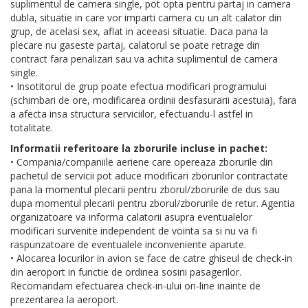
suplimentul de camera single, pot opta pentru partaj in camera
dubla, situatie in care vor imparti camera cu un alt calator din
grup, de acelasi sex, aflat in aceeasi situatie. Daca pana la
plecare nu gaseste partaj, calatorul se poate retrage din
contract fara penalizari sau va achita suplimentul de camera
single.
• Insotitorul de grup poate efectua modificari programului
(schimbari de ore, modificarea ordinii desfasurarii acestuia), fara
a afecta insa structura serviciilor, efectuandu-l astfel in
totalitate.
Informatii referitoare la zborurile incluse in pachet:
• Compania/companiile aeriene care opereaza zborurile din
pachetul de servicii pot aduce modificari zborurilor contractate
pana la momentul plecarii pentru zborul/zborurile de dus sau
dupa momentul plecarii pentru zborul/zborurile de retur. Agentia
organizatoare va informa calatorii asupra eventualelor
modificari survenite independent de vointa sa si nu va fi
raspunzatoare de eventualele inconveniente aparute.
• Alocarea locurilor in avion se face de catre ghiseul de check-in
din aeroport in functie de ordinea sosirii pasagerilor.
Recomandam efectuarea check-in-ului on-line inainte de
prezentarea la aeroport.