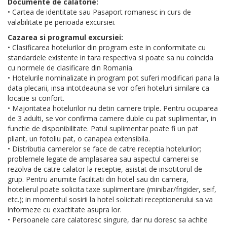
Documente de calatorie:
• Cartea de identitate sau Pasaport romanesc in curs de
valabilitate pe perioada excursiei.
Cazarea si programul excursiei:
• Clasificarea hotelurilor din program este in conformitate cu
standardele existente in tara respectiva si poate sa nu coincida
cu normele de clasificare din Romania.
• Hotelurile nominalizate in program pot suferi modificari pana la
data plecarii, insa intotdeauna se vor oferi hoteluri similare ca
locatie si confort.
• Majoritatea hotelurilor nu detin camere triple. Pentru ocuparea
de 3 adulti, se vor confirma camere duble cu pat suplimentar, in
functie de disponibilitate. Patul suplimentar poate fi un pat
pliant, un fotoliu pat, o canapea extensibila.
• Distributia camerelor se face de catre receptia hotelurilor;
problemele legate de amplasarea sau aspectul camerei se
rezolva de catre calator la receptie, asistat de insotitorul de
grup. Pentru anumite facilitati din hotel sau din camera,
hotelierul poate solicita taxe suplimentare (minibar/frigider, seif,
etc.); in momentul sosirii la hotel solicitati receptionerului sa va
informeze cu exactitate asupra lor.
• Persoanele care calatoresc singure, dar nu doresc sa achite