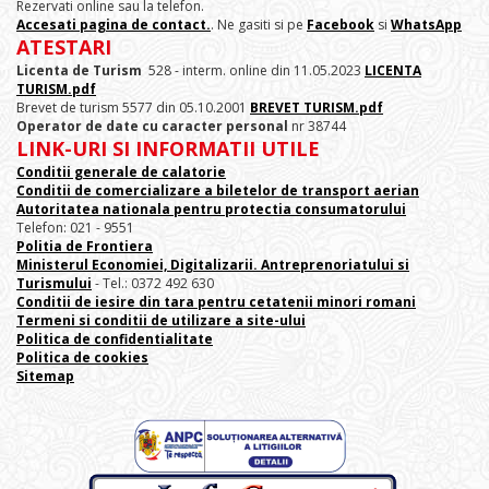
Rezervati online sau la telefon.
Accesati pagina de contact.
. Ne gasiti si pe
Facebook
si
WhatsApp
ATESTARI
Licenta de Turism
528 - interm. online din 11.05.2023
LICENTA
TURISM.pdf
Brevet de turism 5577 din 05.10.2001
BREVET TURISM.pdf
Operator de date cu caracter personal
nr 38744
LINK-URI SI INFORMATII UTILE
Conditii generale de calatorie
Conditii de comercializare a biletelor de transport aerian
Autoritatea nationala pentru protectia consumatorului
Telefon: 021 - 9551
Politia de Frontiera
Ministerul Economiei, Digitalizarii. Antreprenoriatului
si
Turismului
- Tel.: 0372 492 630
Conditii de iesire din tara pentru cetatenii minori romani
Termeni si conditii de utilizare a site-ului
Politica de confidentialitate
Politica de cookies
Sitemap