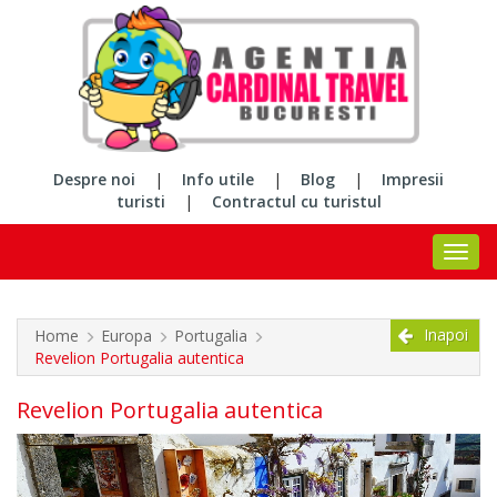
Despre noi
|
Info utile
|
Blog
|
Impresii
turisti
|
Contractul cu turistul
Inapoi
Home
Europa
Portugalia
Revelion Portugalia autentica
Revelion Portugalia autentica