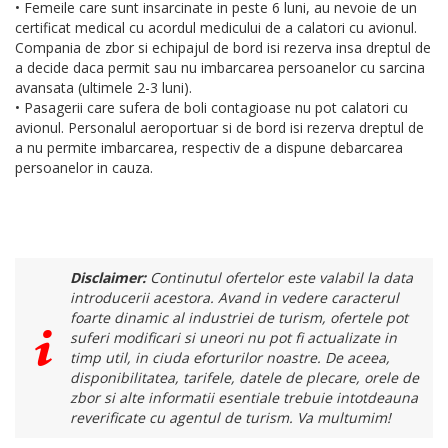
• Femeile care sunt insarcinate in peste 6 luni, au nevoie de un
certificat medical cu acordul medicului de a calatori cu avionul.
Compania de zbor si echipajul de bord isi rezerva insa dreptul de
a decide daca permit sau nu imbarcarea persoanelor cu sarcina
avansata (ultimele 2-3 luni).
• Pasagerii care sufera de boli contagioase nu pot calatori cu
avionul. Personalul aeroportuar si de bord isi rezerva dreptul de
a nu permite imbarcarea, respectiv de a dispune debarcarea
persoanelor in cauza.
Disclaimer:
Continutul ofertelor este valabil la data
introducerii acestora. Avand in vedere caracterul
foarte dinamic al industriei de turism, ofertele pot
suferi modificari si uneori nu pot fi actualizate in
timp util, in ciuda eforturilor noastre. De aceea,
disponibilitatea, tarifele, datele de plecare, orele de
zbor si alte informatii esentiale trebuie intotdeauna
reverificate cu agentul de turism. Va multumim!