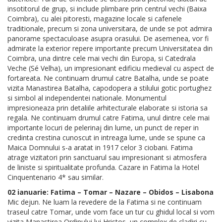
insotitorul de grup, si include plimbare prin centrul vechi (Baixa
Coimbra), cu alei pitoresti, magazine locale si cafenele
traditionale, precum si zona universitara, de unde se pot admira
panorame spectaculoase asupra orasului. De asemenea, vor fi
admirate la exterior repere importante precum Universitatea din
Coimbra, una dintre cele mai vechi din Europa, si Catedrala
Veche (Sé Velha), un impresionant edificiu medieval cu aspect de
fortareata. Ne continuam drumul catre Batalha, unde se poate
vizita Manastirea Batalha, capodopera a stilului gotic portughez
si simbol al independentei nationale. Monumentul
impresioneaza prin detaliile arhitecturale elaborate si istoria sa
regala. Ne continuam drumul catre Fatima, unul dintre cele mai
importante locuri de pelerinaj din lume, un punct de reper in
credinta crestina cunoscut in intreaga lume, unde se spune ca
Maica Domnului s-a aratat in 1917 celor 3 ciobani. Fatima
atrage vizitatori prin sanctuarul sau impresionant si atmosfera
de liniste si spiritualitate profunda. Cazare in Fatima la Hotel
Cinquentenario 4* sau similar.
02 ianuarie: Fatima – Tomar – Nazare – Obidos – Lisabona
Mic dejun. Ne luam la revedere de la Fatima si ne continuam
traseul catre Tomar, unde vom face un tur cu ghidul local si vom
vizita Manastirea Ordinului lui Hristos, un complex de cladiri cu