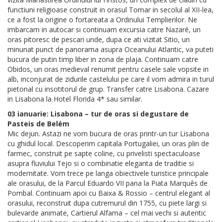
functiuni religioase construit in orasul Tomar in secolul al XII-lea,
ce a fost la origine o fortareata a Ordinului Templierilor. Ne
imbarcam in autocar si continuam excursia catre Nazaré, un
oras pitoresc de pescari unde, dupa ce ati vizitat Sitio, un
minunat punct de panorama asupra Oceanului Atlantic, va puteti
bucura de putin timp liber in zona de plaja. Continuam catre
Obidos, un oras medieval renumit pentru casele sale vopsite in
alb, inconjurat de zidurile castelului pe care il vom admira in turul
pietonal cu insotitorul de grup. Transfer catre Lisabona. Cazare
in Lisabona la Hotel Florida 4* sau similar.
03 ianuarie: Lisabona – tur de oras si degustare de
Pasteis de Belém
Mic dejun. Astazi ne vom bucura de oras printr-un tur Lisabona
cu ghidul local. Descoperim capitala Portugaliei, un oras plin de
farmec, construit pe sapte coline, cu privelisti spectaculoase
asupra fluviului Tejo si o combinatie eleganta de traditie si
modernitate. Vom trece pe langa obiectivele turistice principale
ale orasului, de la Parcul Eduardo VII pana la Piata Marquês de
Pombal. Continuam apoi cu Baixa & Rossio – centrul elegant al
orasului, reconstruit dupa cutremurul din 1755, cu piete largi si
bulevarde animate, Cartierul Alfama – cel mai vechi si autentic