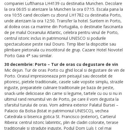
companiei Lufthansa LH4139 cu destinatia Munchen. Decolare
la ora 06:05 si aterizare la Munchen la ora 07:15. Escala pana la
ora 10:55 cand decolam cu zborul LH1782 cu destinatia Porto,
unde aterizam la ora 12:50. Transfer la hotel. Suntem in Porto,
al doilea oras ca marime din Portugalia, o destinatie fascinanta
de pe malul Oceanului Atlantic, celebra pentru vinul de Porto,
centrul istoric inclus in patrimoniul UNESCO si podurile
spectaculoase peste raul Douro. Timp liber la dispozitie sau
plimbare pietonala cu insotitorul de grup. Cazare Hotel Novotel
Porto Gaia 4* sau similar.
30 decembrie: Porto – Tur de oras cu degustare de vin
Mic dejun. Tur de oras Porto cu ghid local si degustare de vin de
Porto. Orasul impresioneaza prin peisajul sau deosebit de
pitoresc, pietele traditionale, casele sale vopsite simplu, strazile
inguste, preparatele culinare traditionale pe baza de peste,
snack-urile delicioase din carne si legume, tartele cu ou si nu in
ultimul rand renumitul vin de Porto, pe care il vom degusta la
sfarsitul turului de oras. Vom admira exterior Palatul Bursei –
Palacio da Bolsa (listat in patrimoniul UNESCO), vechea
Catedrala si biserica gotica St. Francisco (exterior), Cartierul
Ribeira: centrul istoric labirintic, plin de cladiri colorate, terase
traditionale si stradute inguste, Podul Dom Luís I: cel mai