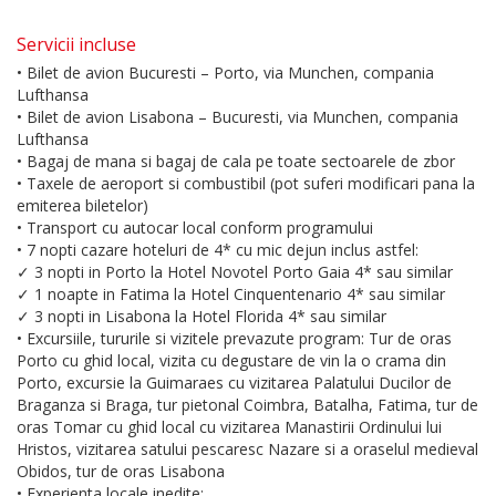
Servicii incluse
• Bilet de avion Bucuresti – Porto, via Munchen, compania
Lufthansa
• Bilet de avion Lisabona – Bucuresti, via Munchen, compania
Lufthansa
• Bagaj de mana si bagaj de cala pe toate sectoarele de zbor
• Taxele de aeroport si combustibil (pot suferi modificari pana la
emiterea biletelor)
• Transport cu autocar local conform programului
• 7 nopti cazare hoteluri de 4* cu mic dejun inclus astfel:
✓ 3 nopti in Porto la Hotel Novotel Porto Gaia 4* sau similar
✓ 1 noapte in Fatima la Hotel Cinquentenario 4* sau similar
✓ 3 nopti in Lisabona la Hotel Florida 4* sau similar
• Excursiile, tururile si vizitele prevazute program: Tur de oras
Porto cu ghid local, vizita cu degustare de vin la o crama din
Porto, excursie la Guimaraes cu vizitarea Palatului Ducilor de
Braganza si Braga, tur pietonal Coimbra, Batalha, Fatima, tur de
oras Tomar cu ghid local cu vizitarea Manastirii Ordinului lui
Hristos, vizitarea satului pescaresc Nazare si a oraselul medieval
Obidos, tur de oras Lisabona
• Experienta locale inedite: