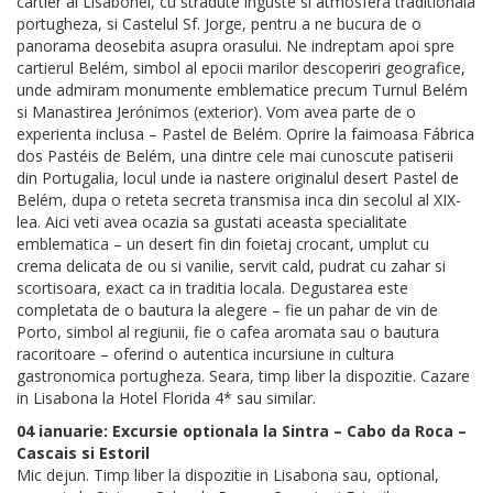
cartier al Lisabonei, cu stradute inguste si atmosfera traditionala
portugheza, si Castelul Sf. Jorge, pentru a ne bucura de o
panorama deosebita asupra orasului. Ne indreptam apoi spre
cartierul Belém, simbol al epocii marilor descoperiri geografice,
unde admiram monumente emblematice precum Turnul Belém
si Manastirea Jerónimos (exterior). Vom avea parte de o
experienta inclusa – Pastel de Belém. Oprire la faimoasa Fábrica
dos Pastéis de Belém, una dintre cele mai cunoscute patiserii
din Portugalia, locul unde ia nastere originalul desert Pastel de
Belém, dupa o reteta secreta transmisa inca din secolul al XIX-
lea. Aici veti avea ocazia sa gustati aceasta specialitate
emblematica – un desert fin din foietaj crocant, umplut cu
crema delicata de ou si vanilie, servit cald, pudrat cu zahar si
scortisoara, exact ca in traditia locala. Degustarea este
completata de o bautura la alegere – fie un pahar de vin de
Porto, simbol al regiunii, fie o cafea aromata sau o bautura
racoritoare – oferind o autentica incursiune in cultura
gastronomica portugheza. Seara, timp liber la dispozitie. Cazare
in Lisabona la Hotel Florida 4* sau similar.
04 ianuarie: Excursie optionala la Sintra – Cabo da Roca –
Cascais si Estoril
Mic dejun. Timp liber la dispozitie in Lisabona sau, optional,