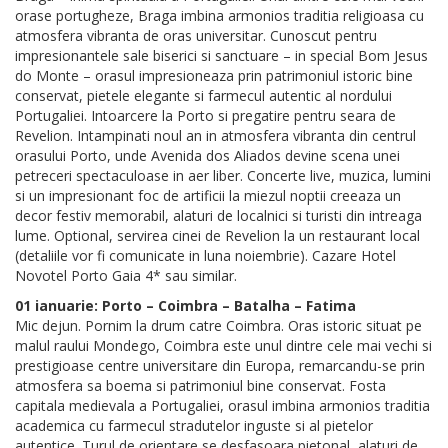
orase portugheze, Braga imbina armonios traditia religioasa cu
atmosfera vibranta de oras universitar. Cunoscut pentru
impresionantele sale biserici si sanctuare – in special Bom Jesus
do Monte – orasul impresioneaza prin patrimoniul istoric bine
conservat, pietele elegante si farmecul autentic al nordului
Portugaliei. Intoarcere la Porto si pregatire pentru seara de
Revelion. Intampinati noul an in atmosfera vibranta din centrul
orasului Porto, unde Avenida dos Aliados devine scena unei
petreceri spectaculoase in aer liber. Concerte live, muzica, lumini
si un impresionant foc de artificii la miezul noptii creeaza un
decor festiv memorabil, alaturi de localnici si turisti din intreaga
lume. Optional, servirea cinei de Revelion la un restaurant local
(detaliile vor fi comunicate in luna noiembrie). Cazare Hotel
Novotel Porto Gaia 4* sau similar.
01 ianuarie: Porto – Coimbra – Batalha – Fatima
Mic dejun. Pornim la drum catre Coimbra. Oras istoric situat pe
malul raului Mondego, Coimbra este unul dintre cele mai vechi si
prestigioase centre universitare din Europa, remarcandu-se prin
atmosfera sa boema si patrimoniul bine conservat. Fosta
capitala medievala a Portugaliei, orasul imbina armonios traditia
academica cu farmecul stradutelor inguste si al pietelor
autentice. Turul de orientare se desfasoara pietonal, alaturi de