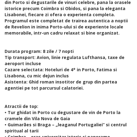
din Porto si degustarile de vinuri celebre, pana la orasele
istorice precum Coimbra si Obidos, si pana la eleganta
Lisabonei, fiecare zi ofera o experienta completa.
Programul este completat de trairea autentica a noptii
de Revelion in inima Porto-ului si de experiente locale
memorabile, intr-un cadru relaxat si bine organizat.
Durata program: 8 zile / 7 nopti
Tip transport: Avion, linie regulata Lufthansa, taxe de
aeroport incluse
Cazare selectata: Hoteluri de 4* in Porto, Fatima si
Lisabona, cu mic dejun inclus
Asistenta: Ghid roman insotitor de grup din partea
agentiei pe tot parcursul calatoriei.
Atractii de top:
• Tur ghidat in Porto cu degustare de vin de Porto la
cramele din Vila Nova de Gaia
• Guimarães si Braga – „leaganul Portugaliei” si centrul
spiritual al tarii
• Coimbra – oras universitar istoric si panorame