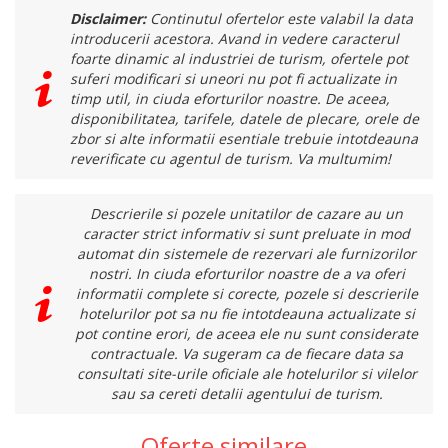
Disclaimer:
Continutul ofertelor este valabil la data
introducerii acestora. Avand in vedere caracterul
foarte dinamic al industriei de turism, ofertele pot
suferi modificari si uneori nu pot fi actualizate in
timp util, in ciuda eforturilor noastre. De aceea,
disponibilitatea, tarifele, datele de plecare, orele de
zbor si alte informatii esentiale trebuie intotdeauna
reverificate cu agentul de turism. Va multumim!
Descrierile si pozele unitatilor de cazare au un
caracter strict informativ si sunt preluate in mod
automat din sistemele de rezervari ale furnizorilor
nostri. In ciuda eforturilor noastre de a va oferi
informatii complete si corecte, pozele si descrierile
hotelurilor pot sa nu fie intotdeauna actualizate si
pot contine erori, de aceea ele nu sunt considerate
contractuale. Va sugeram ca de fiecare data sa
consultati site-urile oficiale ale hotelurilor si vilelor
sau sa cereti detalii agentului de turism.
Oferte similare