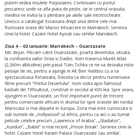
putem vedea Insulele Purpuraires. Continuam cu portul
pescaresc unde se afla piata de peste, iar in centrul orasului,
medina ne invita la o plimbare pe aleile sale intortocheate.
Unesco a catalogat Essaouira drept unul dintre cele mai
frumoase orase din Maroc! Intoarcere in Marrakech. Servirea
cinei la hotel. Cazare Hotel Ayoub sau similar Marrakech.
Ziua 4 – 02 ianuarie: Marrakech – Ouarzazate
Mic dejun. Plecam catre Ouarzazate, poarta desertului, situata
la confluenta vailor Draa si Dades. Vom traversa Muntii Atlas
(2.260m altitudine) prin pasul Tizin-Tichka ce ne va dezvalui niste
peisaje de vis, pentru a ajunge in Ait Ben Haddou cu a sa
spectaculoasa fortareata, folosita ca decor pentru numeroase
filme precum “Printul Desertului”. Vom vizita apoi faimosul
kasbah din Tiffoultout, construit in secolul al XVII-lea. Spre seara,
ajungem in Ouarzazate, un fost important punct de trecere
pentru comerciantii africani in drumul lor spre orasele din nordul
Marocului si mai departe in Europa. Zona mai este cunoscuta si
sub numele de „Hollywood”-ul Africii, pentru ca aici s-au turnat
pelicule celebre precum „Lawrence of Arabia”, „Gladiator”,
„Kundun”, „Babel” si mai recent „Prison Break”. Servirea cinei la
hotel. Cazare Hotel Karam Palace Ouarzazate sau similar.