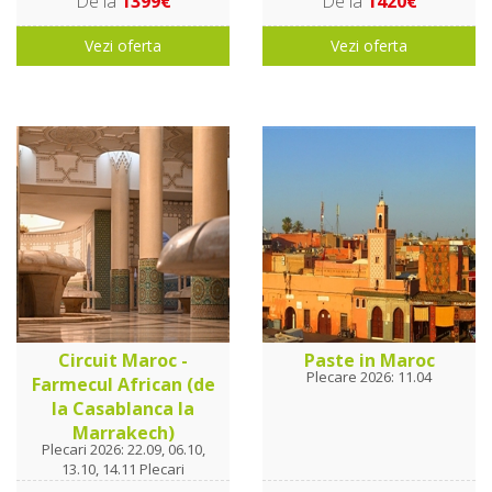
De la
1399€
De la
1420€
Vezi oferta
Vezi oferta
Circuit Maroc -
Paste in Maroc
Plecare 2026: 11.04
Farmecul African (de
la Casablanca la
Marrakech)
Plecari 2026: 22.09, 06.10,
13.10, 14.11 Plecari
2027: 19.02, 26.03