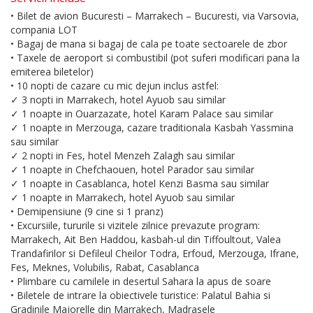
• Bilet de avion Bucuresti – Marrakech – Bucuresti, via Varsovia,
compania LOT
• Bagaj de mana si bagaj de cala pe toate sectoarele de zbor
• Taxele de aeroport si combustibil (pot suferi modificari pana la
emiterea biletelor)
• 10 nopti de cazare cu mic dejun inclus astfel:
✓ 3 nopti in Marrakech, hotel Ayuob sau similar
✓ 1 noapte in Ouarzazate, hotel Karam Palace sau similar
✓ 1 noapte in Merzouga, cazare traditionala Kasbah Yassmina
sau similar
✓ 2 nopti in Fes, hotel Menzeh Zalagh sau similar
✓ 1 noapte in Chefchaouen, hotel Parador sau similar
✓ 1 noapte in Casablanca, hotel Kenzi Basma sau similar
✓ 1 noapte in Marrakech, hotel Ayuob sau similar
• Demipensiune (9 cine si 1 pranz)
• Excursiile, tururile si vizitele zilnice prevazute program:
Marrakech, Ait Ben Haddou, kasbah-ul din Tiffoultout, Valea
Trandafirilor si Defileul Cheilor Todra, Erfoud, Merzouga, Ifrane,
Fes, Meknes, Volubilis, Rabat, Casablanca
• Plimbare cu camilele in desertul Sahara la apus de soare
• Biletele de intrare la obiectivele turistice: Palatul Bahia si
Gradinile Majorelle din Marrakech, Madrasele