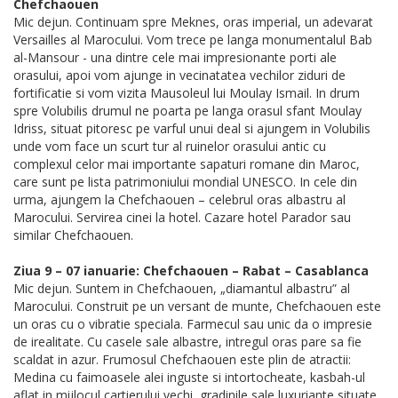
Chefchaouen
Mic dejun. Continuam spre Meknes, oras imperial, un adevarat
Versailles al Marocului. Vom trece pe langa monumentalul Bab
al-Mansour - una dintre cele mai impresionante porti ale
orasului, apoi vom ajunge in vecinatatea vechilor ziduri de
fortificatie si vom vizita Mausoleul lui Moulay Ismail. In drum
spre Volubilis drumul ne poarta pe langa orasul sfant Moulay
Idriss, situat pitoresc pe varful unui deal si ajungem in Volubilis
unde vom face un scurt tur al ruinelor orasului antic cu
complexul celor mai importante sapaturi romane din Maroc,
care sunt pe lista patrimoniului mondial UNESCO. In cele din
urma, ajungem la Chefchaouen – celebrul oras albastru al
Marocului. Servirea cinei la hotel. Cazare hotel Parador sau
similar Chefchaouen.
Ziua 9 – 07 ianuarie: Chefchaouen – Rabat – Casablanca
Mic dejun. Suntem in Chefchaouen, „diamantul albastru” al
Marocului. Construit pe un versant de munte, Chefchaouen este
un oras cu o vibratie speciala. Farmecul sau unic da o impresie
de irealitate. Cu casele sale albastre, intregul oras pare sa fie
scaldat in azur. Frumosul Chefchaouen este plin de atractii:
Medina cu faimoasele alei inguste si intortocheate, kasbah-ul
aflat in mijlocul cartierului vechi, gradinile sale luxuriante situate