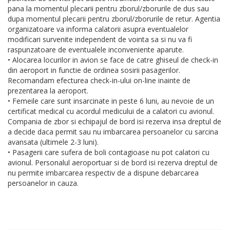
pana la momentul plecarii pentru zborul/zborurile de dus sau
dupa momentul plecarii pentru zborul/zborurile de retur. Agentia
organizatoare va informa calatorii asupra eventualelor
modificari survenite independent de vointa sa si nu va fi
raspunzatoare de eventualele inconveniente aparute.
• Alocarea locurilor in avion se face de catre ghiseul de check-in
din aeroport in functie de ordinea sosirii pasagerilor.
Recomandam efecturea check-in-ului on-line inainte de
prezentarea la aeroport.
• Femeile care sunt insarcinate in peste 6 luni, au nevoie de un
certificat medical cu acordul medicului de a calatori cu avionul.
Compania de zbor si echipajul de bord isi rezerva insa dreptul de
a decide daca permit sau nu imbarcarea persoanelor cu sarcina
avansata (ultimele 2-3 luni).
• Pasagerii care sufera de boli contagioase nu pot calatori cu
avionul. Personalul aeroportuar si de bord isi rezerva dreptul de
nu permite imbarcarea respectiv de a dispune debarcarea
persoanelor in cauza.