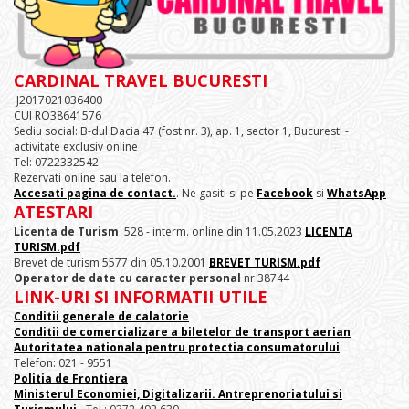
CARDINAL TRAVEL BUCURESTI
J2017021036400
CUI RO38641576
Sediu social: B-dul Dacia 47 (fost nr. 3), ap. 1, sector 1, Bucuresti -
activitate exclusiv online
Tel: 0722332542
Rezervati online sau la telefon.
Accesati pagina de contact.
. Ne gasiti si pe
Facebook
si
WhatsApp
ATESTARI
Licenta de Turism
528 - interm. online din 11.05.2023
LICENTA
TURISM.pdf
Brevet de turism 5577 din 05.10.2001
BREVET TURISM.pdf
Operator de date cu caracter personal
nr 38744
LINK-URI SI INFORMATII UTILE
Conditii generale de calatorie
Conditii de comercializare a biletelor de transport aerian
Autoritatea nationala pentru protectia consumatorului
Telefon: 021 - 9551
Politia de Frontiera
Ministerul Economiei, Digitalizarii. Antreprenoriatului
si