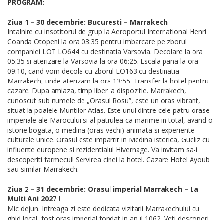
PROGRAM:
Ziua 1 – 30 decembrie: Bucuresti – Marrakech
Intalnire cu insotitorul de grup la Aeroportul International Henri
Coanda Otopeni la ora 03:35 pentru imbarcare pe zborul
companiei LOT LO644 cu destinatia Varsovia. Decolare la ora
05:35 si aterizare la Varsovia la ora 06:25. Escala pana la ora
09:10, cand vom decola cu zborul LO163 cu destinatia
Marrakech, unde aterizam la ora 13:55. Transfer la hotel pentru
cazare. Dupa amiaza, timp liber la dispozitie. Marrakech,
cunoscut sub numele de „Orasul Rosu”, este un oras vibrant,
situat la poalele Muntilor Atlas. Este unul dintre cele patru orase
imperiale ale Marocului si al patrulea ca marime in total, avand o
istorie bogata, o medina (oras vechi) animata si experiente
culturale unice. Orasul este impartit in Medina istorica, Gueliz cu
influente europene si rezidentialul Hivernage. Va invitam sa-i
descoperiti farmecul! Servirea cinei la hotel. Cazare Hotel Ayoub
sau similar Marrakech.
Ziua 2 – 31 decembrie: Orasul imperial Marrakech – La
Multi Ani 2027 !
Mic dejun. Intreaga zi este dedicata vizitarii Marrakechului cu
ghid local, fost oras imperial fondat in anul 1062. Veti descoperi