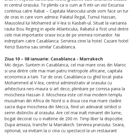
in centrul orasului. Te plimbi ca si cum ai fi intr-un vis! Excursia
continua catre Rabat – Capitala Marocului unde vom face un tur
de oras in care vom admira: Palatul Regal, Turnul Hassan,
Mausoleul lui Mohamed al V-lea si Kasbah-ul. Situat la varsarea
raului Bou Regreg in apele Atlanticului, Rabatul a fost unul dintre
cele mai importante orase inca de pe vremea romanilor. Ne
indreptam catre Casablanca. Servirea cinei la hotel. Cazare hotel
Kenzi Basma sau similar Casablanca.
Ziua 10 – 08 ianuarie: Casablanca - Marrakech
Mic dejun. Suntem in Casablanca, cel mai mare oras din Maroc
si una dintre cele mai mari patru metropole africane, capitala
economica a tarii. Tur de oras Casablanca cu ghid local: piata
Mohammed al V-lea, centrul administrativ al orasului cu
arhitectura neo-maura si art deco; plimbare pe cornisa pana la
moscheea Hassan II. Moscheea este cel mai modern templu
musulman din Africa de Nord si a doua cea mai mare cladire
sacra dupa moscheea din Mecca, fiind un adevarat simbol si
semn distinctiv al orasului. Are cel mai inalt minaret din lume,
bogat decorat cu o inaltime de 200 m. Timp liber la dispozitie.
Dupa amiaza, transfer la Marrakech. Servirea pranzului. Seara,
optional, va invitam la o cina cu spectacol la un restaurant