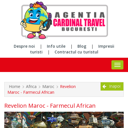
Despre noi
|
Info utile
|
Blog
|
Impresii
turisti
|
Contractul cu turistul
Inapoi
Home
Africa
Maroc
Revelion
Maroc - Farmecul African
Revelion Maroc - Farmecul African