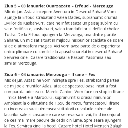
Ziua 5 – 03 ianuarie: Ouarzazate – Erfoud - Merzouga
Mic dejun. Astazi incepem Aventura in Desertul Sahara! Vom
ajunge la Erfoud strabatand Valea Dades, supranumit drumul
„Miilor de Kasbah-uri”, care ne infatiseaza un peisaj sublim cu
sate fortificate, kasbah-uri, valea trandafirilor si defileul cheilor
Todra. De la Erfoud ajungem la Merzouga, una dintre portile
Saharei, un mic sat situat in mijlocul nisipurilor scaldate de soare
si de o atmosfera magica. Aici vom avea parte de o experienta
unica: plimbare cu camilele la apusul soarelui in desertul Sahara!
Servirea cinei. Cazare traditionala la Kasbah Yassmina sau
similar Merzouga.
Ziua 6 – 04 ianuarie: Merzouga – Ifrane – Fes
Mic dejun. Astazi ne vom indrepta spre Fes, strabatand partea
de mijloc a muntilor Atlas, atat de spectaculoasa incat a fost
comparata adesea cu Marele Canion. Vom face un stop in Ifrane
– mica Elvetie a Marocului, supranumit si orasul minunilor.
Amplasat la o altitudine de 1.650 de metri, fermecatorul Ifrane
nu inceteaza sa-si uimeasca vizitatorii cu valurile calme ale
lacurilor sale si cascadele care se revarsa in vai, fiind inconjurat
de cea mai mare padure de cedri din lume. Spre seara ajungem
la Fes. Servirea cinei la hotel. Cazare hotel Hotel Menzeh Zalagh