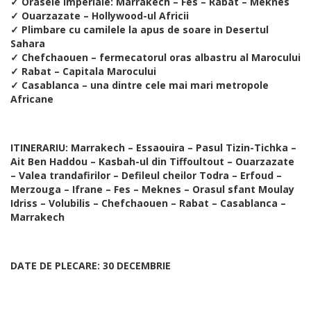
✓ Orasele imperiale: Marrakech – Fes – Rabat – Meknes
✓ Ouarzazate – Hollywood-ul Africii
✓ Plimbare cu camilele la apus de soare in Desertul
Sahara
✓ Chefchaouen – fermecatorul oras albastru al Marocului
✓ Rabat – Capitala Marocului
✓ Casablanca – una dintre cele mai mari metropole
Africane
ITINERARIU: Marrakech – Essaouira – Pasul Tizin-Tichka –
Ait Ben Haddou – Kasbah-ul din Tiffoultout – Ouarzazate
– Valea trandafirilor – Defileul cheilor Todra – Erfoud –
Merzouga – Ifrane – Fes – Meknes – Orasul sfant Moulay
Idriss – Volubilis – Chefchaouen – Rabat – Casablanca –
Marrakech
DATE DE PLECARE: 30 DECEMBRIE