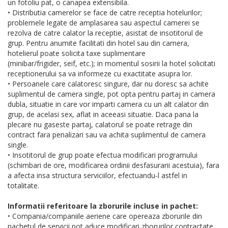
un fotoliu pat, o canapea extensibila.
• Distributia camerelor se face de catre receptia hotelurilor;
problemele legate de amplasarea sau aspectul camerei se
rezolva de catre calator la receptie, asistat de insotitorul de
grup. Pentru anumite facilitati din hotel sau din camera,
hotelierul poate solicita taxe suplimentare
(minibar/frigider, seif, etc.); in momentul sosirii la hotel solicitati
receptionerului sa va informeze cu exactitate asupra lor.
• Persoanele care calatoresc singure, dar nu doresc sa achite
suplimentul de camera single, pot opta pentru partaj in camera
dubla, situatie in care vor imparti camera cu un alt calator din
grup, de acelasi sex, aflat in aceeasi situatie. Daca pana la
plecare nu gaseste partaj, calatorul se poate retrage din
contract fara penalizari sau va achita suplimentul de camera
single.
• Insotitorul de grup poate efectua modificari programului
(schimbari de ore, modificarea ordinii desfasurarii acestuia), fara
a afecta insa structura serviciilor, efectuandu-l astfel in
totalitate.
Informatii referitoare la zborurile incluse in pachet:
• Compania/companiile aeriene care opereaza zborurile din
pachetul de servicii pot aduce modificari zborurilor contractate