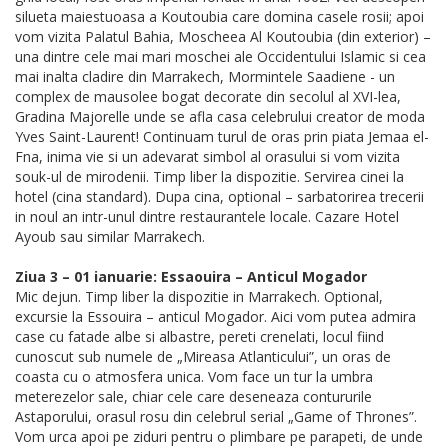
silueta maiestuoasa a Koutoubia care domina casele rosii; apoi
vom vizita Palatul Bahia, Moscheea Al Koutoubia (din exterior) –
una dintre cele mai mari moschei ale Occidentului Islamic si cea
mai inalta cladire din Marrakech, Mormintele Saadiene - un
complex de mausolee bogat decorate din secolul al XVI-lea,
Gradina Majorelle unde se afla casa celebrului creator de moda
Yves Saint-Laurent! Continuam turul de oras prin piata Jemaa el-
Fna, inima vie si un adevarat simbol al orasului si vom vizita
souk-ul de mirodenii. Timp liber la dispozitie. Servirea cinei la
hotel (cina standard). Dupa cina, optional – sarbatorirea trecerii
in noul an intr-unul dintre restaurantele locale. Cazare Hotel
Ayoub sau similar Marrakech.
Ziua 3 – 01 ianuarie: Essaouira – Anticul Mogador
Mic dejun. Timp liber la dispozitie in Marrakech. Optional,
excursie la Essouira – anticul Mogador. Aici vom putea admira
case cu fatade albe si albastre, pereti crenelati, locul fiind
cunoscut sub numele de „Mireasa Atlanticului”, un oras de
coasta cu o atmosfera unica. Vom face un tur la umbra
meterezelor sale, chiar cele care deseneaza contururile
Astaporului, orasul rosu din celebrul serial „Game of Thrones”.
Vom urca apoi pe ziduri pentru o plimbare pe parapeti, de unde