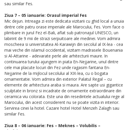
sau similar Fes.
Ziua 7 – 05 ianuarie: Orasul imperial Fes
Mic dejun. Intreaga zi este dedicata vizitarii cu ghid local a unuia
dintre cele patru orase imperiale ale Marocului, Fes. Vom face o
plimbare in jurul Fez el-Bali, aflat sub patronajul UNESCO, un
labirint de 9 mii de strazi serpuitoare ale medinei. Vom admira
moscheea si universitatea Al-Karawijn din secolul al IX-lea - cea
mai veche din islamul occidental, vizitam madrasele Bouenania
si Al-Attarine - adevarate perle ale arhitecturii maure. In
continuarea turului ajungem in piata En-Nejjarine, unul dintre
cele mai placute locuri din Fez unde ragasim fantana En-
Nejjarine de la mijlocul secolului al XIX-lea, cu o bogata
ornamentatie. Vom admira din exterior Palatul Regal – cu
elemente de arhitectura araba si maura. Are sapte usi gigantice
sculptate in bronz si incadrate de ornamente extraordinare din
ceramica viu colorata. Este una din resedintele actualului rege al
Marocului, din acest considerent nu se poate vizita in interior.
Servirea cinei la hotel. Cazare hotel Hotel Menzeh Zalagh sau
similar Fes.
Ziua 8 – 06 ianuarie: Fes – Meknes – Volubilis –