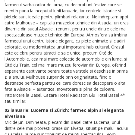
farmecul sarbatorilor de iarna, cu decoratiuni festive care se
mentin pana la inceputul lunii ianuarie, iar centrele istorice si
pietele sunt ideale pentru plimbari relaxante. Ne indreptam apoi
catre Mulhouse – capitala muzeelor tehnice din Alsacia, un oras
dinamic din sudul Alsaciei, renumit pentru unele dintre cele mai
spectaculoase muzee tehnice din Europa. Atmosfera sa imbina
farmecul unui centru istoric elegant, cu piete animate si cladiri
colorate, cu modernitatea unui important hub cultural. Orasul
este celebru pentru atractiile sale unice, precum Cité de
l'Automobile, cea mai mare colectie de automobile din lume, si
Cité du Train, cel mai mare muzeu feroviar din Europa, oferind
experiente captivante pentru toate varstele si deschise in prima
zi a anului. Mulhouse surprinde prin originalitate, fiind o
destinatie perfecta pentru cei care doresc sa descopere o alta
fata a Alsaciei – autentica, inovatoare si plina de culoare.
Intoarcere la Basel. Cazare Hotel Radisson Blu Hotel Basel 4*
sau similar.
02 ianuarie: Lucerna si Zürich: farmec alpin si eleganta
elvetiana
Mic dejun. Dimineata, plecam din Basel catre Lucerna, unul
dintre cele mai pitoresti orase din Elvetia, situat pe malul lacului
cu acelasi nume si inconjurat de munti spectaculosi. Vom