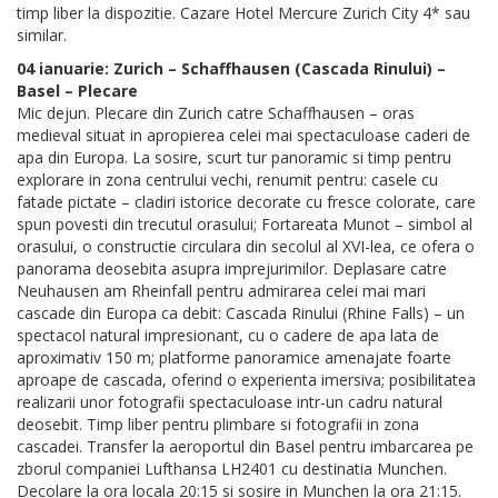
timp liber la dispozitie. Cazare Hotel Mercure Zurich City 4* sau
similar.
04 ianuarie: Zurich – Schaffhausen (Cascada Rinului) –
Basel – Plecare
Mic dejun. Plecare din Zurich catre Schaffhausen – oras
medieval situat in apropierea celei mai spectaculoase caderi de
apa din Europa. La sosire, scurt tur panoramic si timp pentru
explorare in zona centrului vechi, renumit pentru: casele cu
fatade pictate – cladiri istorice decorate cu fresce colorate, care
spun povesti din trecutul orasului; Fortareata Munot – simbol al
orasului, o constructie circulara din secolul al XVI-lea, ce ofera o
panorama deosebita asupra imprejurimilor. Deplasare catre
Neuhausen am Rheinfall pentru admirarea celei mai mari
cascade din Europa ca debit: Cascada Rinului (Rhine Falls) – un
spectacol natural impresionant, cu o cadere de apa lata de
aproximativ 150 m; platforme panoramice amenajate foarte
aproape de cascada, oferind o experienta imersiva; posibilitatea
realizarii unor fotografii spectaculoase intr-un cadru natural
deosebit. Timp liber pentru plimbare si fotografii in zona
cascadei. Transfer la aeroportul din Basel pentru imbarcarea pe
zborul companiei Lufthansa LH2401 cu destinatia Munchen.
Decolare la ora locala 20:15 si sosire in Munchen la ora 21:15.