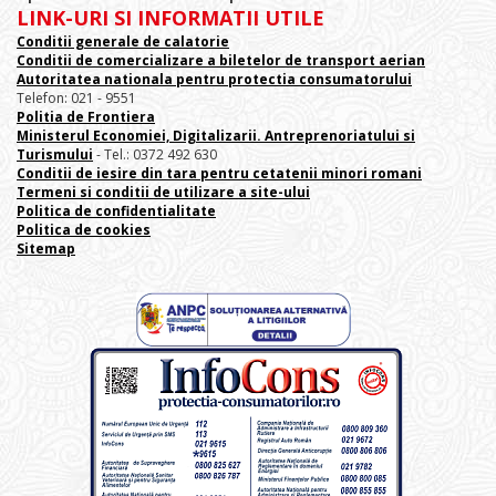
LINK-URI SI INFORMATII UTILE
Conditii generale de calatorie
Conditii de comercializare a biletelor de transport aerian
Autoritatea nationala pentru protectia consumatorului
Telefon: 021 - 9551
Politia de Frontiera
Ministerul Economiei, Digitalizarii. Antreprenoriatului
si
Turismului
- Tel.: 0372 492 630
Conditii de iesire din tara pentru cetatenii minori romani
Termeni si conditii de utilizare a site-ului
Politica de confidentialitate
Politica de cookies
Sitemap