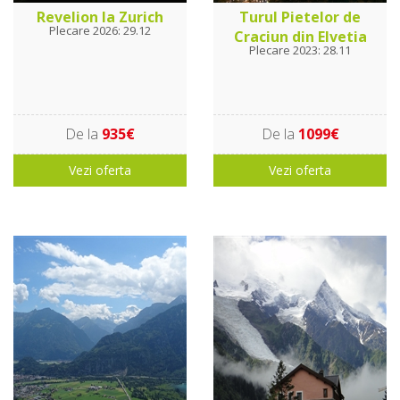
Revelion la Zurich
Turul Pietelor de
Plecare 2026: 29.12
Craciun din Elvetia
Plecare 2023: 28.11
De la
935€
De la
1099€
Vezi oferta
Vezi oferta