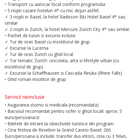
• Transport cu autocar local conform programului
• 5 nopti cazare hoteluri 4* cu mic dejun astfel:
✓ 3 nopti in Basel, la hotel Radisson Blu Hotel Basel 4* sau
similar
✓ 2 nopti in Zurich, la hotel Mercure Zurich City 4* sau similar.
• Pachet de tururi si excursii incluse:
✓ Tur de oras Basel cu insotitorul de grup
✓ Excursie la Lucerna
✓ Tur de oras Zurich cu ghid local
✓ Tur tematic Zürich: ciocolata, arta si lifestyle urban (cu
insotitorul de grup)
✓ Excursie la Schaffhausen si Cascada Rinului (Rhine Falls)
• Ghid roman insotitor de grup
Servicii neincluse
• Asigurarea storno si medicala (recomandata)
• Bacsisul recomandat pentru sofer si ghizii locali: aprox. 5
euro/persoana/zi
• Biletele de intrare la obiectivele turistice din program
• Cina festiva de Revelion la Grand Casino Basel: 260
Euro/persoana si include: transfer dus-intors, cina cu 3 feluri,