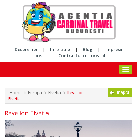
Despre noi
|
Info utile
|
Blog
|
Impresii
turisti
|
Contractul cu turistul
Inapoi
Home
Europa
Elvetia
Revelion
Elvetia
Revelion Elvetia