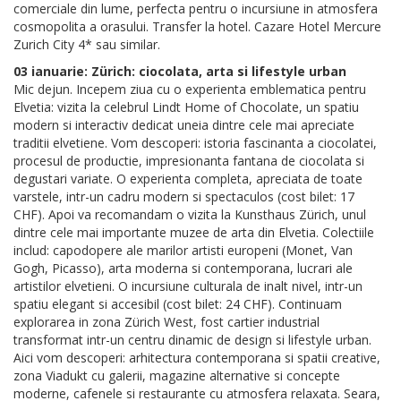
comerciale din lume, perfecta pentru o incursiune in atmosfera
cosmopolita a orasului. Transfer la hotel. Cazare Hotel Mercure
Zurich City 4* sau similar.
03 ianuarie: Zürich: ciocolata, arta si lifestyle urban
Mic dejun. Incepem ziua cu o experienta emblematica pentru
Elvetia: vizita la celebrul Lindt Home of Chocolate, un spatiu
modern si interactiv dedicat uneia dintre cele mai apreciate
traditii elvetiene. Vom descoperi: istoria fascinanta a ciocolatei,
procesul de productie, impresionanta fantana de ciocolata si
degustari variate. O experienta completa, apreciata de toate
varstele, intr-un cadru modern si spectaculos (cost bilet: 17
CHF). Apoi va recomandam o vizita la Kunsthaus Zürich, unul
dintre cele mai importante muzee de arta din Elvetia. Colectiile
includ: capodopere ale marilor artisti europeni (Monet, Van
Gogh, Picasso), arta moderna si contemporana, lucrari ale
artistilor elvetieni. O incursiune culturala de inalt nivel, intr-un
spatiu elegant si accesibil (cost bilet: 24 CHF). Continuam
explorarea in zona Zürich West, fost cartier industrial
transformat intr-un centru dinamic de design si lifestyle urban.
Aici vom descoperi: arhitectura contemporana si spatii creative,
zona Viadukt cu galerii, magazine alternative si concepte
moderne, cafenele si restaurante cu atmosfera relaxata. Seara,