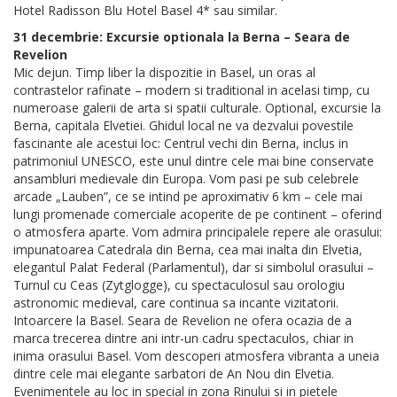
Hotel Radisson Blu Hotel Basel 4* sau similar.
31 decembrie: Excursie optionala la Berna – Seara de
Revelion
Mic dejun. Timp liber la dispozitie in Basel, un oras al
contrastelor rafinate – modern si traditional in acelasi timp, cu
numeroase galerii de arta si spatii culturale. Optional, excursie la
Berna, capitala Elvetiei. Ghidul local ne va dezvalui povestile
fascinante ale acestui loc: Centrul vechi din Berna, inclus in
patrimoniul UNESCO, este unul dintre cele mai bine conservate
ansambluri medievale din Europa. Vom pasi pe sub celebrele
arcade „Lauben”, ce se intind pe aproximativ 6 km – cele mai
lungi promenade comerciale acoperite de pe continent – oferind
o atmosfera aparte. Vom admira principalele repere ale orasului:
impunatoarea Catedrala din Berna, cea mai inalta din Elvetia,
elegantul Palat Federal (Parlamentul), dar si simbolul orasului –
Turnul cu Ceas (Zytglogge), cu spectaculosul sau orologiu
astronomic medieval, care continua sa incante vizitatorii.
Intoarcere la Basel. Seara de Revelion ne ofera ocazia de a
marca trecerea dintre ani intr-un cadru spectaculos, chiar in
inima orasului Basel. Vom descoperi atmosfera vibranta a uneia
dintre cele mai elegante sarbatori de An Nou din Elvetia.
Evenimentele au loc in special in zona Rinului si in pietele