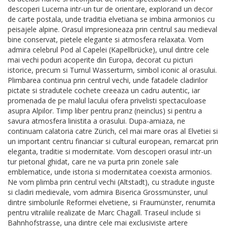
descoperi Lucerna intr-un tur de orientare, explorand un decor
de carte postala, unde traditia elvetiana se imbina armonios cu
peisajele alpine. Orasul impresioneaza prin centrul sau medieval
bine conservat, pietele elegante si atmosfera relaxata. Vom
admira celebrul Pod al Capelei (Kapellbrücke), unul dintre cele
mai vechi poduri acoperite din Europa, decorat cu picturi
istorice, precum si Turnul Wasserturm, simbol iconic al orasului.
Plimbarea continua prin centrul vechi, unde fatadele cladirilor
pictate si stradutele cochete creeaza un cadru autentic, iar
promenada de pe malul lacului ofera privelisti spectaculoase
asupra Alpilor. Timp liber pentru pranz (neinclus) si pentru a
savura atmosfera linistita a orasului. Dupa-amiaza, ne
continuam calatoria catre Zürich, cel mai mare oras al Elvetiei si
un important centru financiar si cultural european, remarcat prin
eleganta, traditie si modernitate. Vom descoperi orasul intr-un
tur pietonal ghidat, care ne va purta prin zonele sale
emblematice, unde istoria si modernitatea coexista armonios.
Ne vom plimba prin centrul vechi (Altstadt), cu stradute inguste
si cladiri medievale, vom admira Biserica Grossmünster, unul
dintre simbolurile Reformei elvetiene, si Fraumünster, renumita
pentru vitraliile realizate de Marc Chagall. Traseul include si
Bahnhofstrasse, una dintre cele mai exclusiviste artere