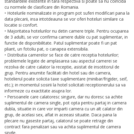
standardele existente in tara respectiva si poate sa nu coincida
cu normele de clasificare din Romania.
• Hotelurile nominalizate in program pot suferi modificari pana la
data plecarii, insa intotdeauna se vor oferi hoteluri similare ca
locatie si confort.
• Majoritatea hotelurilor nu detin camere triple. Pentru ocuparea
de 3 adulti, se vor confirma camere duble cu pat suplimentar, in
functie de disponibilitate. Patul suplimentar poate fi un pat
pliant, un fotoliu pat, o canapea extensibila.
• Distributia camerelor se face de catre receptia hotelurilor;
problemele legate de amplasarea sau aspectul camerei se
rezolva de catre calator la receptie, asistat de insotitorul de
grup. Pentru anumite facilitati din hotel sau din camera,
hotelierul poate solicita taxe suplimentare (minibar/frigider, seif,
etc.); in momentul sosirii la hotel solicitati receptionerului sa va
informeze cu exactitate asupra lor.
• Persoanele care calatoresc singure, dar nu doresc sa achite
suplimentul de camera single, pot opta pentru partaj in camera
dubla, situatie in care vor imparti camera cu un alt calator din
grup, de acelasi sex, aflat in aceeasi situatie. Daca pana la
plecare nu gaseste partaj, calatorul se poate retrage din
contract fara penalizari sau va achita suplimentul de camera
single.