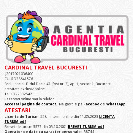
CARDINAL TRAVEL BUCURESTI
J2017021036400
CUI RO38641576
Sediu social: B-dul Dacia 47 (fost nr. 3), ap. 1, sector 1, Bucuresti -
activitate exclusiv online
Tel: 0722332542
Rezervati online sau la telefon.
Accesati pagina de contact.
. Ne gasiti si pe
Facebook
si
WhatsApp
ATESTARI
Licenta de Turism
528 - interm. online din 11.05.2023
LICENTA
TURISM.pdf
Brevet de turism 5577 din 05.10.2001
BREVET TURISM.pdf
Operator de date cu caracter personal
nr 38744