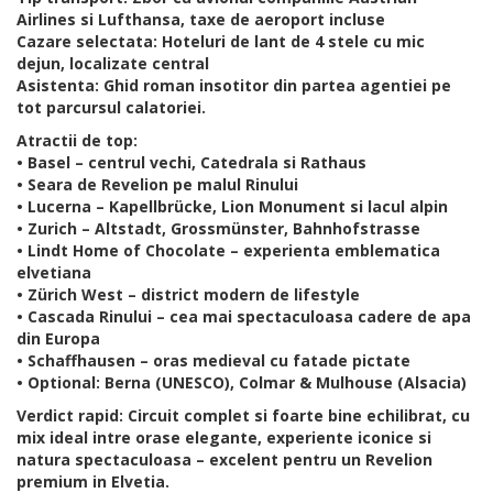
Airlines si Lufthansa, taxe de aeroport incluse
Cazare selectata: Hoteluri de lant de 4 stele cu mic
dejun, localizate central
Asistenta: Ghid roman insotitor din partea agentiei pe
tot parcursul calatoriei.
Atractii de top:
• Basel – centrul vechi, Catedrala si Rathaus
• Seara de Revelion pe malul Rinului
• Lucerna – Kapellbrücke, Lion Monument si lacul alpin
• Zurich – Altstadt, Grossmünster, Bahnhofstrasse
• Lindt Home of Chocolate – experienta emblematica
elvetiana
• Zürich West – district modern de lifestyle
• Cascada Rinului – cea mai spectaculoasa cadere de apa
din Europa
• Schaffhausen – oras medieval cu fatade pictate
• Optional: Berna (UNESCO), Colmar & Mulhouse (Alsacia)
Verdict rapid: Circuit complet si foarte bine echilibrat, cu
mix ideal intre orase elegante, experiente iconice si
natura spectaculoasa – excelent pentru un Revelion
premium in Elvetia.