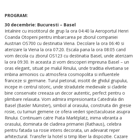
PROGRAM:
30 decembrie: Bucuresti – Basel
Intalnire cu insotitorul de grup la ora 04:40 la Aeroportul Henri
Coanda Otopeni pentru imbarcarea pe zborul companiei
Austrian OS700 cu destinatia Viena. Decolare la ora 06:40 si
aterizare la Viena la ora 07:20. Escala pana la ora 08:05 cand
vom decola cu zborul OS123 cu destinatia Basel, unde aterizam
la ora 09:30. In aceasta zi vom descoperi impreuna Basel – un
oras elegant, situat pe malul Rinului, unde traditia elvetiana se
imbina armonios cu atmosfera cosmopolita si influentele
franceze si germane. Turul pietonal, insotit de ghidul grupului,
incepe in centrul istoric, unde stradutele medievale si cladirile
bine conservate creeaza un decor autentic, perfect pentru o
plimbare relaxata. Vom admira impresionanta Catedrala din
Basel (Basler Münster), simbol al orasului, construita din gresie
rosie, cu turnuri gemene ce ofera vederi spectaculoase asupra
Rinului. Continuam catre Piata Marktplatz, inima vibranta a
orasului, dominata de cladirea primariei (Rathaus), celebra
pentru fatada sa rosie intens decorata, un adevarat reper
arhitectural. Transfer la hotel si timp liber la dispozitie. Cazare