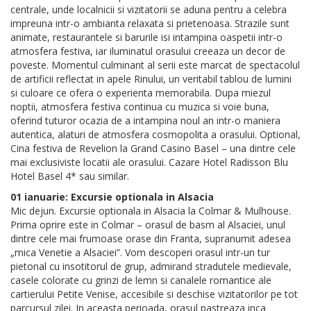
centrale, unde localnicii si vizitatorii se aduna pentru a celebra
impreuna intr-o ambianta relaxata si prietenoasa. Strazile sunt
animate, restaurantele si barurile isi intampina oaspetii intr-o
atmosfera festiva, iar iluminatul orasului creeaza un decor de
poveste. Momentul culminant al serii este marcat de spectacolul
de artificii reflectat in apele Rinului, un veritabil tablou de lumini
si culoare ce ofera o experienta memorabila. Dupa miezul
noptii, atmosfera festiva continua cu muzica si voie buna,
oferind tuturor ocazia de a intampina noul an intr-o maniera
autentica, alaturi de atmosfera cosmopolita a orasului. Optional,
Cina festiva de Revelion la Grand Casino Basel – una dintre cele
mai exclusiviste locatii ale orasului. Cazare Hotel Radisson Blu
Hotel Basel 4* sau similar.
01 ianuarie: Excursie optionala in Alsacia
Mic dejun. Excursie optionala in Alsacia la Colmar & Mulhouse.
Prima oprire este in Colmar – orasul de basm al Alsaciei, unul
dintre cele mai frumoase orase din Franta, supranumit adesea
„mica Venetie a Alsaciei”. Vom descoperi orasul intr-un tur
pietonal cu insotitorul de grup, admirand stradutele medievale,
casele colorate cu grinzi de lemn si canalele romantice ale
cartierului Petite Venise, accesibile si deschise vizitatorilor pe tot
parcursul zilei. In aceasta perioada, orasul pastreaza inca