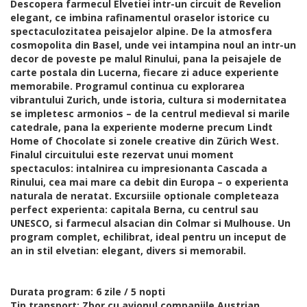
Descopera farmecul Elvetiei intr-un circuit de Revelion
elegant, ce imbina rafinamentul oraselor istorice cu
spectaculozitatea peisajelor alpine. De la atmosfera
cosmopolita din Basel, unde vei intampina noul an intr-un
decor de poveste pe malul Rinului, pana la peisajele de
carte postala din Lucerna, fiecare zi aduce experiente
memorabile. Programul continua cu explorarea
vibrantului Zurich, unde istoria, cultura si modernitatea
se impletesc armonios – de la centrul medieval si marile
catedrale, pana la experiente moderne precum Lindt
Home of Chocolate si zonele creative din Zürich West.
Finalul circuitului este rezervat unui moment
spectaculos: intalnirea cu impresionanta Cascada a
Rinului, cea mai mare ca debit din Europa – o experienta
naturala de neratat. Excursiile optionale completeaza
perfect experienta: capitala Berna, cu centrul sau
UNESCO, si farmecul alsacian din Colmar si Mulhouse. Un
program complet, echilibrat, ideal pentru un inceput de
an in stil elvetian: elegant, divers si memorabil.
Durata program: 6 zile / 5 nopti
Tip transport: Zbor cu avionul companiile Austrian