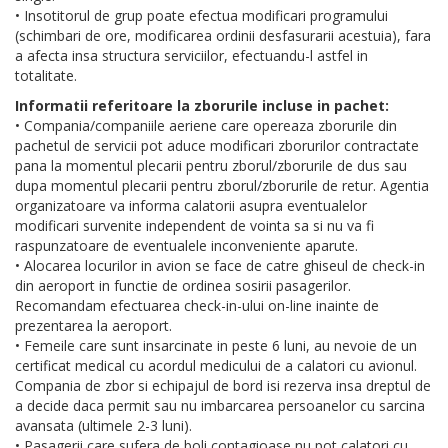
• Insotitorul de grup poate efectua modificari programului
(schimbari de ore, modificarea ordinii desfasurarii acestuia), fara
a afecta insa structura serviciilor, efectuandu-l astfel in
totalitate.
Informatii referitoare la zborurile incluse in pachet:
• Compania/companiile aeriene care opereaza zborurile din
pachetul de servicii pot aduce modificari zborurilor contractate
pana la momentul plecarii pentru zborul/zborurile de dus sau
dupa momentul plecarii pentru zborul/zborurile de retur. Agentia
organizatoare va informa calatorii asupra eventualelor
modificari survenite independent de vointa sa si nu va fi
raspunzatoare de eventualele inconveniente aparute.
• Alocarea locurilor in avion se face de catre ghiseul de check-in
din aeroport in functie de ordinea sosirii pasagerilor.
Recomandam efectuarea check-in-ului on-line inainte de
prezentarea la aeroport.
• Femeile care sunt insarcinate in peste 6 luni, au nevoie de un
certificat medical cu acordul medicului de a calatori cu avionul.
Compania de zbor si echipajul de bord isi rezerva insa dreptul de
a decide daca permit sau nu imbarcarea persoanelor cu sarcina
avansata (ultimele 2-3 luni).
• Pasagerii care sufera de boli contagioase nu pot calatori cu