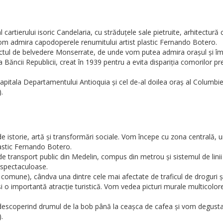
cartierului isoric Candelaria, cu străduțele sale pietruite, arhitectură 
om admira capodoperele renumitului artist plastic Fernando Botero.
nctul de belvedere Monserrate, de unde vom putea admira orașul și împ
 a Băncii Republicii, creat în 1939 pentru a evita dispariția comorilor 
apitala Departamentului Antioquia și cel de-al doilea oraș al Columbiei
.
 de istorie, artă și transformări sociale. Vom începe cu zona centrală, 
lastic Fernando Botero.
e transport public din Medelin, compus din metrou și sistemul de linii
i spectaculoase.
comune), cândva una dintre cele mai afectate de traficul de droguri și
i o importantă atracție turistică. Vom vedea picturi murale multicolore, 
, descoperind drumul de la bob până la ceașca de cafea și vom degust
.