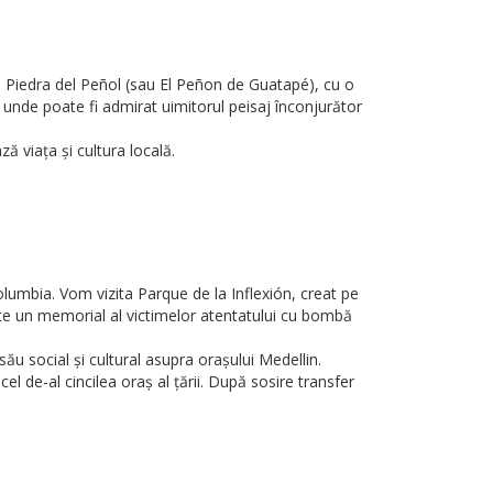
a Piedra del Peñol (sau El Peñon de Guatapé), cu o
unde poate fi admirat uimitorul peisaj înconjurător
 viața și cultura locală.
olumbia. Vom vizita Parque de la Inflexión, creat pe
te un memorial al victimelor atentatului cu bombă
său social și cultural asupra orașului Medellin.
l de-al cincilea oraș al țării. După sosire transfer