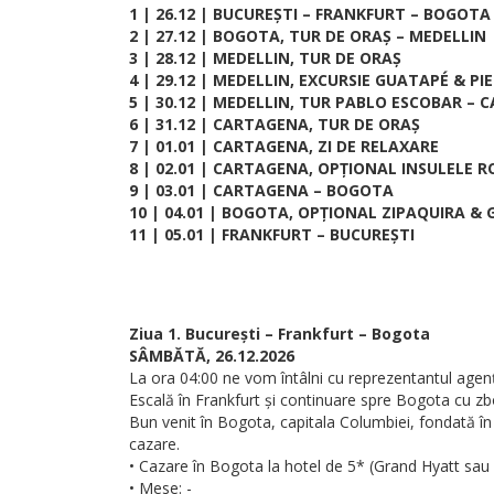
1 | 26.12 | BUCUREȘTI – FRANKFURT – BOGOTA
2 | 27.12 | BOGOTA, TUR DE ORAȘ – MEDELLIN
3 | 28.12 | MEDELLIN, TUR DE ORAȘ
4 | 29.12 | MEDELLIN, EXCURSIE GUATAPÉ & P
5 | 30.12 | MEDELLIN, TUR PABLO ESCOBAR –
6 | 31.12 | CARTAGENA, TUR DE ORAȘ
7 | 01.01 | CARTAGENA, ZI DE RELAXARE
8 | 02.01 | CARTAGENA, OPȚIONAL INSULELE R
9 | 03.01 | CARTAGENA – BOGOTA
10 | 04.01 | BOGOTA, OPȚIONAL ZIPAQUIRA &
11 | 05.01 | FRANKFURT – BUCUREȘTI
Ziua 1. București – Frankfurt – Bogota
SÂMBĂTĂ, 26.12.2026
La ora 04:00 ne vom întâlni cu reprezentantul agenț
Escală în Frankfurt și continuare spre Bogota cu zb
Bun venit în Bogota, capitala Columbiei, fondată în
cazare.
• Cazare în Bogota la hotel de 5* (Grand Hyatt sau s
• Mese: -