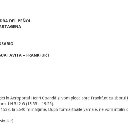
IEDRA DEL PEÑOL
 CARTAGENA
OSARIO
 GUATAVITA – FRANKFURT
iei în Aeroportul Henri Coandă și vom pleca spre Frankfurt cu zborul 
orul LH 542 G (13:55 – 19:25).
 1538, la 2640 m înălțime. După formalităâile vamale, ne vom întâlni c
imilar).