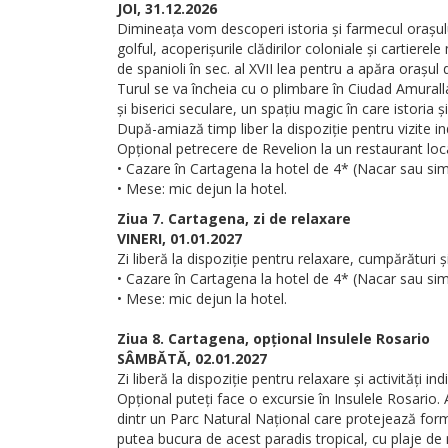
JOI, 31.12.2026
Dimineața vom descoperi istoria și farmecul orașului
golful, acoperișurile clădirilor coloniale și cartie
de spanioli în sec. al XVII lea pentru a apăra orașul d
Turul se va încheia cu o plimbare în Ciudad Amurall
și biserici seculare, un spațiu magic în care istoria 
După-amiază timp liber la dispoziție pentru vizite in
Opțional petrecere de Revelion la un restaurant local
• Cazare în Cartagena la hotel de 4* (Nacar sau simi
• Mese: mic dejun la hotel.
Ziua 7. Cartagena, zi de relaxare
VINERI, 01.01.2027
Zi liberă la dispoziție pentru relaxare, cumpărături și 
• Cazare în Cartagena la hotel de 4* (Nacar sau simi
• Mese: mic dejun la hotel.
Ziua 8. Cartagena, opțional Insulele Rosario
SÂMBĂTĂ, 02.01.2027
Zi liberă la dispoziție pentru relaxare și activități ind
Opțional puteți face o excursie în Insulele Rosario.
dintr un Parc Natural Național care protejează forma
putea bucura de acest paradis tropical, cu plaje de 