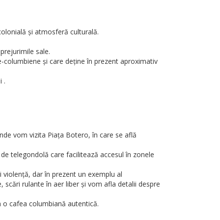
colonială și atmosferă culturală.
rejurimile sale.
pre-columbiene și care deține în prezent aproximativ
 .
unde vom vizita Piața Botero, în care se află
 de telegondolă care facilitează accesul în zonele
 violență, dar în prezent un exemplu al
scări rulante în aer liber și vom afla detalii despre
a o cafea columbiană autentică.