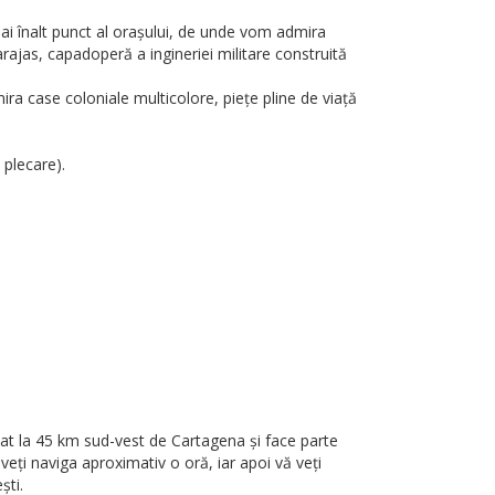
mai înalt punct al orașului, de unde vom admira
rajas, capadoperă a ingineriei militare construită
ra case coloniale multicolore, piețe pline de viață
 plecare).
tuat la 45 km sud-vest de Cartagena și face parte
eți naviga aproximativ o oră, iar apoi vă veți
ști.