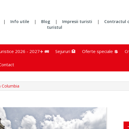
|
Info utile
|
Blog
|
Impresii turisti
|
Contractul 
turistul
turistice 2026 - 2027✈️ 🚌
Sejururi 🏨
Oferte speciale 💲
Cr
Contact
n Columbia