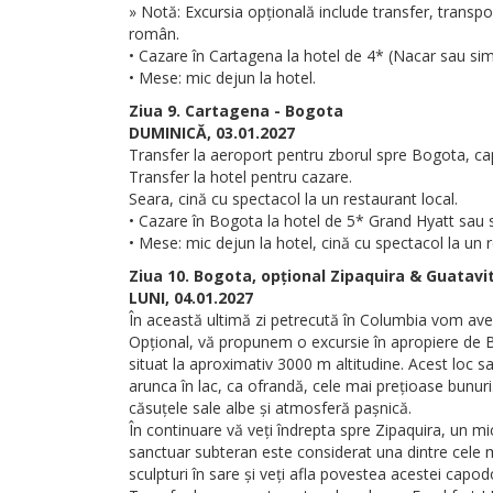
» Notă: Excursia opțională include transfer, transpor
român.
• Cazare în Cartagena la hotel de 4* (Nacar sau simi
• Mese: mic dejun la hotel.
Ziua 9. Cartagena - Bogota
DUMINICĂ, 03.01.2027
Transfer la aeroport pentru zborul spre Bogota, cap
Transfer la hotel pentru cazare.
Seara, cină cu spectacol la un restaurant local.
• Cazare în Bogota la hotel de 5* Grand Hyatt sau s
• Mese: mic dejun la hotel, cină cu spectacol la un r
Ziua 10. Bogota, opțional Zipaquira & Guatavi
LUNI, 04.01.2027
În această ultimă zi petrecută în Columbia vom avea
Opțional, vă propunem o excursie în apropiere de Bo
situat la aproximativ 3000 m altitudine. Acest loc sa
arunca în lac, ca ofrandă, cele mai prețioase bunuri
căsuțele sale albe și atmosferă pașnică.
În continuare vă veți îndrepta spre Zipaquira, un mi
sanctuar subteran este considerat una dintre cele ma
sculpturi în sare și veți afla povestea acestei capo