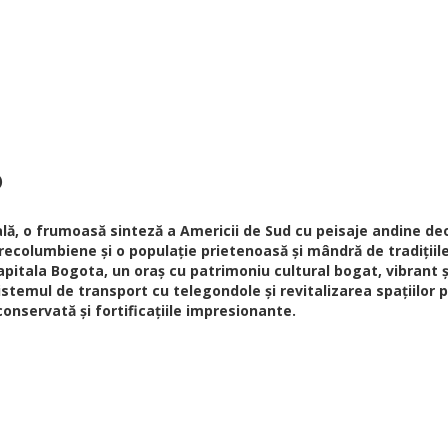
)
ală, o frumoasă sinteză a Americii de Sud cu peisaje andine de
 precolumbiene și o populație prietenoasă și mândră de tradiții
apitala Bogota, un oraș cu patrimoniu cultural bogat, vibrant 
istemul de transport cu telegondole și revitalizarea spațiilor p
onservată și fortificațiile impresionante.