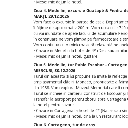
• Mese: mic dejun la hotel.
Ziua 4. Medellin, excursie Guatapé & Piedra d
MARȚI, 29.12.2026
Vom face o excursie în partea de est a Departament
înălțime de aproximativ 200 m. Vom urca cele 740 de
cu văi inundate de apele lacului de acumulare Peño
În continuare ne vom plimba pe fermecătoarele străd
Vom continua cu o minicroazieră relaxantă pe apele
• Cazare în Medellin la hotel de 4* (Diez sau similar)
• Mese: mic dejun la hotel, gustare.
Ziua 5. Medellin, tur Pablo Escobar - Cartagen
MIERCURI, 30.12.2026
Turul din această zi își propune să invite la reflec
amplasamentul clădirii Monaco, proprietate a faimo
din 1988. Vom explora Muzeul Memorial care îi comem
Turul se încheie în cartierul construit de Escobar și 
Transfer la aeroport pentru zborul spre Cartagena UN
la hotel pentru cazare.
• Cazare în Cartagena la hotel de 4* (Nacar sau simi
• Mese: mic dejun la hotel, cină la un restaurant loc
Ziua 6. Cartagena, tur de oraș