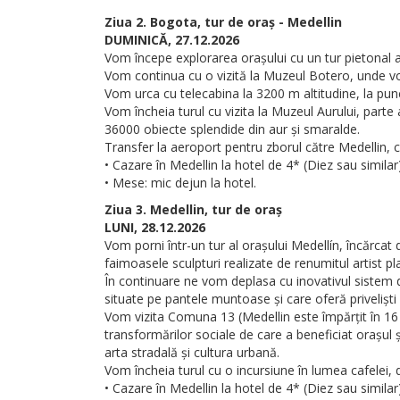
Ziua 2. Bogota, tur de oraș - Medellin
DUMINICĂ, 27.12.2026
Vom începe explorarea orașului cu un tur pietonal al 
Vom continua cu o vizită la Muzeul Botero, unde v
Vom urca cu telecabina la 3200 m altitudine, la pu
Vom încheia turul cu vizita la Muzeul Aurului, parte
36000 obiecte splendide din aur și smaralde.
Transfer la aeroport pentru zborul către Medellin, c
• Cazare în Medellin la hotel de 4* (Diez sau similar)
• Mese: mic dejun la hotel.
Ziua 3. Medellin, tur de oraș
LUNI, 28.12.2026
Vom porni într-un tur al orașului Medellín, încărcat
faimoasele sculpturi realizate de renumitul artist p
În continuare ne vom deplasa cu inovativul sistem d
situate pe pantele muntoase și care oferă privelișt
Vom vizita Comuna 13 (Medellin este împărțit în 16 
transformărilor sociale de care a beneficiat orașul ș
arta stradală și cultura urbană.
Vom încheia turul cu o incursiune în lumea cafelei
• Cazare în Medellin la hotel de 4* (Diez sau similar)