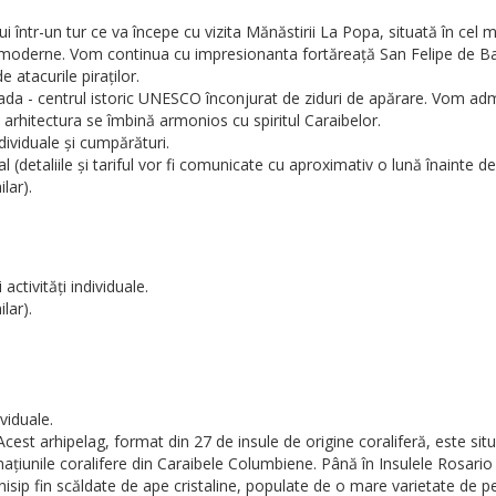
 într-un tur ce va începe cu vizita Mănăstirii La Popa, situată în cel 
rele moderne. Vom continua cu impresionanta fortăreață San Felipe de Ba
e atacurile piraților.
ada - centrul istoric UNESCO înconjurat de ziduri de apărare. Vom admi
și arhitectura se îmbină armonios cu spiritul Caraibelor.
dividuale și cumpărături.
 (detaliile și tariful vor fi comunicate cu aproximativ o lună înainte de
lar).
activități individuale.
lar).
ividuale.
 Acest arhipelag, format din 27 de insule de origine coraliferă, este si
țiunile coralifere din Caraibele Columbiene. Până în Insulele Rosario v
nisip fin scăldate de ape cristaline, populate de o mare varietate de pe