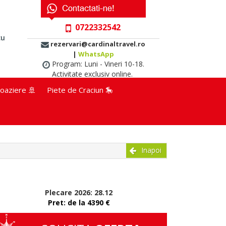
0722332542
cu
rezervari@cardinaltravel.ro
|
WhatsApp
Program: Luni - Vineri 10-18.
Activitate exclusiv online.
oaziere 🚢
Piete de Craciun 🎠
Inapoi
Plecare 2026: 28.12
Pret: de la 4390 €