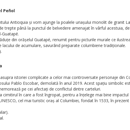
el Peñol
ului Antioquia și vom ajunge la poalele uriașului monolit de granit L
 trepte până la punctul de belvedere amenajat în vârful acestuia, de 
l-Guatapé.
uțe din orășelul Guatapé, renumit pentru picturile murale ce ilustrează
 lacului de acumulare, savurând preparate columbiene tradiționale.
.
a
ție asupra istoriei complicate a celor mai controversate personaje din C
sului Pablo Escobar, demolată în anul 2019. Acest spațiu simbolic es
orează pe cei afectați de conflictul dintre carteluri.
la cimitirul în care a fost îngropat, pentru a înțelege mai bine impactul 
ESCO, cel mai turistic oraș al Columbiei, fondat în 1533, în prezent ce
lar).
al.