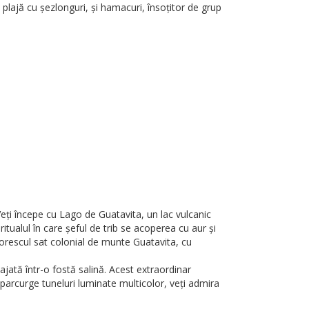
a plajă cu șezlonguri, și hamacuri, însoțitor de grup
eți începe cu Lago de Guatavita, un lac vulcanic
itualul în care șeful de trib se acoperea cu aur și
itorescul sat colonial de munte Guatavita, cu
jată într-o fostă salină. Acest extraordinar
 parcurge tuneluri luminate multicolor, veți admira