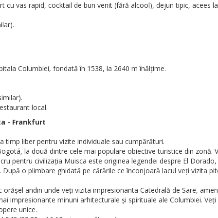
t cu vas rapid, cocktail de bun venit (fără alcool), dejun tipic, acees l
lar).
itala Columbiei, fondată în 1538, la 2640 m înălțime.
imilar).
estaurant local.
ta - Frankfurt
 timp liber pentru vizite individuale sau cumpărături.
gotá, la două dintre cele mai populare obiective turistice din zonă. V
cru pentru civilizația Muisca este originea legendei despre El Dorado, r
. După o plimbare ghidată pe cărările ce înconjoară lacul veți vizita p
c orășel andin unde veți vizita impresionanta Catedrală de Sare, amena
i impresionante minuni arhitecturale și spirituale ale Columbiei. Veți
dopere unice.