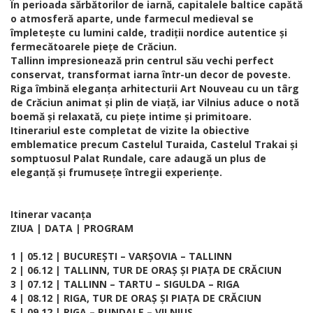
În perioada sărbătorilor de iarnă, capitalele baltice capătă
o atmosferă aparte, unde farmecul medieval se
împletește cu lumini calde, tradiții nordice autentice și
fermecătoarele piețe de Crăciun.
Tallinn impresionează prin centrul său vechi perfect
conservat, transformat iarna într-un decor de poveste.
Riga îmbină eleganța arhitecturii Art Nouveau cu un târg
de Crăciun animat și plin de viață, iar Vilnius aduce o notă
boemă și relaxată, cu piețe intime și primitoare.
Itinerariul este completat de vizite la obiective
emblematice precum Castelul Turaida, Castelul Trakai și
somptuosul Palat Rundale, care adaugă un plus de
eleganță și frumusețe întregii experiențe.
Itinerar vacanța
ZIUA | DATA | PROGRAM
1 | 05.12 | BUCUREȘTI – VARȘOVIA – TALLINN
2 | 06.12 | TALLINN, TUR DE ORAȘ ȘI PIAȚA DE CRĂCIUN
3 | 07.12 | TALLINN – TARTU – SIGULDA – RIGA
4 | 08.12 | RIGA, TUR DE ORAȘ ȘI PIAȚA DE CRĂCIUN
5 | 09.12 | RIGA – RUNDALE – VILNIUS