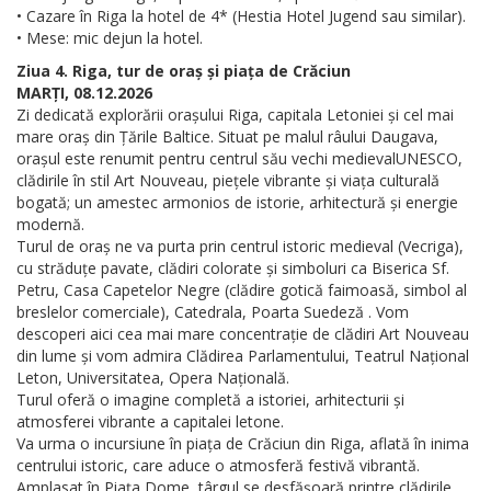
• Cazare în Riga la hotel de 4* (Hestia Hotel Jugend sau similar).
• Mese: mic dejun la hotel.
Ziua 4. Riga, tur de oraș și piața de Crăciun
MARȚI, 08.12.2026
Zi dedicată explorării orașului Riga, capitala Letoniei și cel mai
mare oraș din Țările Baltice. Situat pe malul râului Daugava,
orașul este renumit pentru centrul său vechi medievalUNESCO,
clădirile în stil Art Nouveau, piețele vibrante și viața culturală
bogată; un amestec armonios de istorie, arhitectură și energie
modernă.
Turul de oraș ne va purta prin centrul istoric medieval (Vecriga),
cu străduțe pavate, clădiri colorate și simboluri ca Biserica Sf.
Petru, Casa Capetelor Negre (clădire gotică faimoasă, simbol al
breslelor comerciale), Catedrala, Poarta Suedeză . Vom
descoperi aici cea mai mare concentrație de clădiri Art Nouveau
din lume și vom admira Clădirea Parlamentului, Teatrul Național
Leton, Universitatea, Opera Națională.
Turul oferă o imagine completă a istoriei, arhitecturii și
atmosferei vibrante a capitalei letone.
Va urma o incursiune în piața de Crăciun din Riga, aflată în inima
centrului istoric, care aduce o atmosferă festivă vibrantă.
Amplasat în Piața Dome, târgul se desfășoară printre clădirile