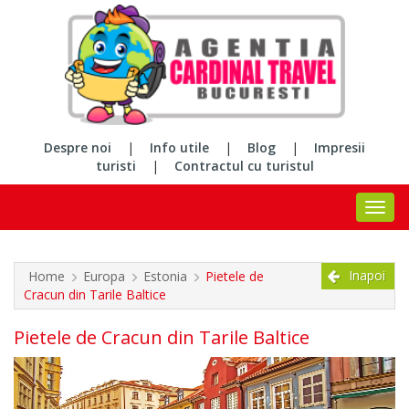
Despre noi
|
Info utile
|
Blog
|
Impresii
turisti
|
Contractul cu turistul
Inapoi
Home
Europa
Estonia
Pietele de
Cracun din Tarile Baltice
Pietele de Cracun din Tarile Baltice