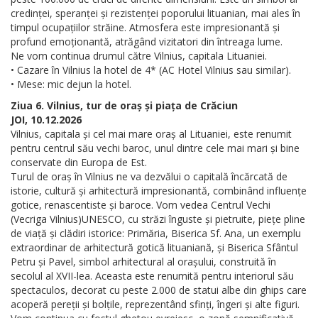
credinței, speranței și rezistenței poporului lituanian, mai ales în
timpul ocupațiilor străine. Atmosfera este impresionantă și
profund emoționantă, atrăgând vizitatori din întreaga lume.
Ne vom continua drumul către Vilnius, capitala Lituaniei.
• Cazare în Vilnius la hotel de 4* (AC Hotel Vilnius sau similar).
• Mese: mic dejun la hotel.
Ziua 6. Vilnius, tur de oraș și piața de Crăciun
JOI, 10.12.2026
Vilnius, capitala și cel mai mare oraș al Lituaniei, este renumit
pentru centrul său vechi baroc, unul dintre cele mai mari și bine
conservate din Europa de Est.
Turul de oraș în Vilnius ne va dezvălui o capitală încărcată de
istorie, cultură și arhitectură impresionantă, combinând influențe
gotice, renascentiste și baroce. Vom vedea Centrul Vechi
(Vecriga Vilnius)UNESCO, cu străzi înguste și pietruite, piețe pline
de viață și clădiri istorice: Primăria, Biserica Sf. Ana, un exemplu
extraordinar de arhitectură gotică lituaniană, și Biserica Sfântul
Petru și Pavel, simbol arhitectural al orașului, construită în
secolul al XVII-lea. Aceasta este renumită pentru interiorul său
spectaculos, decorat cu peste 2.000 de statui albe din ghips care
acoperă pereții și bolțile, reprezentând sfinți, îngeri și alte figuri.