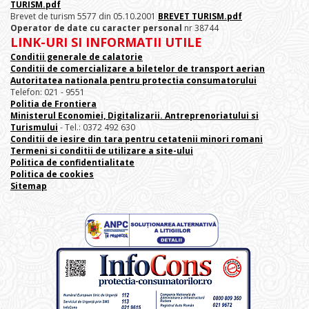
TURISM.pdf
Brevet de turism 5577 din 05.10.2001
BREVET TURISM.pdf
Operator de date cu caracter personal
nr 38744
LINK-URI SI INFORMATII UTILE
Conditii generale de calatorie
Conditii de comercializare a biletelor de transport aerian
Autoritatea nationala pentru protectia consumatorului
Telefon: 021 - 9551
Politia de Frontiera
Ministerul Economiei, Digitalizarii. Antreprenoriatului
si
Turismului
- Tel.: 0372 492 630
Conditii de iesire din tara pentru cetatenii minori romani
Termeni si conditii de utilizare a site-ului
Politica de confidentialitate
Politica de cookies
Sitemap