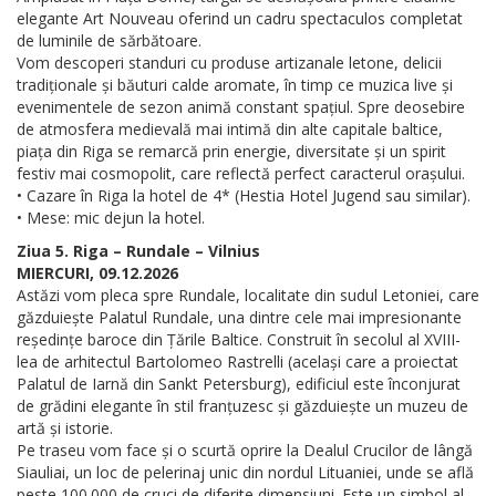
elegante Art Nouveau oferind un cadru spectaculos completat
de luminile de sărbătoare.
Vom descoperi standuri cu produse artizanale letone, delicii
tradiționale și băuturi calde aromate, în timp ce muzica live și
evenimentele de sezon animă constant spațiul. Spre deosebire
de atmosfera medievală mai intimă din alte capitale baltice,
piața din Riga se remarcă prin energie, diversitate și un spirit
festiv mai cosmopolit, care reflectă perfect caracterul orașului.
• Cazare în Riga la hotel de 4* (Hestia Hotel Jugend sau similar).
• Mese: mic dejun la hotel.
Ziua 5. Riga – Rundale – Vilnius
MIERCURI, 09.12.2026
Astăzi vom pleca spre Rundale, localitate din sudul Letoniei, care
găzduiește Palatul Rundale, una dintre cele mai impresionante
reședințe baroce din Țările Baltice. Construit în secolul al XVIII-
lea de arhitectul Bartolomeo Rastrelli (același care a proiectat
Palatul de Iarnă din Sankt Petersburg), edificiul este înconjurat
de grădini elegante în stil franțuzesc și găzduiește un muzeu de
artă și istorie.
Pe traseu vom face și o scurtă oprire la Dealul Crucilor de lângă
Siauliai, un loc de pelerinaj unic din nordul Lituaniei, unde se află
peste 100.000 de cruci de diferite dimensiuni. Este un simbol al