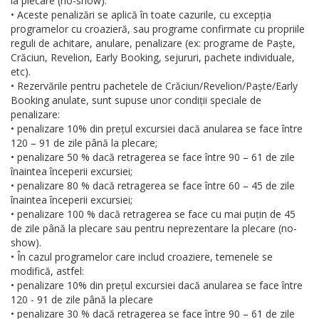
la plecare (no-show).
• Aceste penalizări se aplică în toate cazurile, cu excepția
programelor cu croazieră, sau programe confirmate cu propriile
reguli de achitare, anulare, penalizare (ex: programe de Paște,
Crăciun, Revelion, Early Booking, sejururi, pachete individuale,
etc).
• Rezervările pentru pachetele de Crăciun/Revelion/Paște/Early
Booking anulate, sunt supuse unor condiții speciale de
penalizare:
• penalizare 10% din prețul excursiei dacă anularea se face între
120 – 91 de zile până la plecare;
• penalizare 50 % dacă retragerea se face între 90 – 61 de zile
înaintea începerii excursiei;
• penalizare 80 % dacă retragerea se face între 60 – 45 de zile
înaintea începerii excursiei;
• penalizare 100 % dacă retragerea se face cu mai puțin de 45
de zile până la plecare sau pentru neprezentare la plecare (no-
show).
• În cazul programelor care includ croaziere, temenele se
modifică, astfel:
• penalizare 10% din prețul excursiei dacă anularea se face între
120 - 91 de zile până la plecare
• penalizare 30 % dacă retragerea se face între 90 – 61 de zile