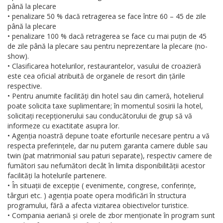
până la plecare
• penalizare 50 % dacă retragerea se face între 60 – 45 de zile
până la plecare
• penalizare 100 % dacă retragerea se face cu mai puțin de 45
de zile până la plecare sau pentru neprezentare la plecare (no-
show).
• Clasificarea hotelurilor, restaurantelor, vasului de croazieră
este cea oficial atribuită de organele de resort din țările
respective.
• Pentru anumite facilități din hotel sau din cameră, hotelierul
poate solicita taxe suplimentare; în momentul sosirii la hotel,
solicitați recepționerului sau conducătorului de grup să vă
informeze cu exactitate asupra lor.
• Agenția noastră depune toate eforturile necesare pentru a vă
respecta preferințele, dar nu putem garanta camere duble sau
twin (pat matrimonial sau paturi separate), respectiv camere de
fumători sau nefumători decât în limita disponibilității acestor
facilități la hotelurile partenere.
• În situații de excepție ( evenimente, congrese, conferințe,
târguri etc. ) agenția poate opera modificări în structura
programului, fără a afecta vizitarea obiectivelor turistice.
• Compania aeriană și orele de zbor menționate în program sunt