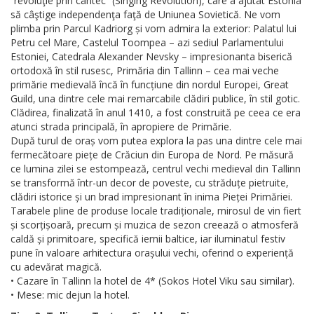
“revoluţie prin cântec” (Singing Revolution), care a ajutat Estonia
să câştige independenţa faţă de Uniunea Sovietică. Ne vom
plimba prin Parcul Kadriorg și vom admira la exterior: Palatul lui
Petru cel Mare, Castelul Toompea – azi sediul Parlamentului
Estoniei, Catedrala Alexander Nevsky – impresionanta biserică
ortodoxă în stil rusesc, Primăria din Tallinn – cea mai veche
primărie medievală încă în funcțiune din nordul Europei, Great
Guild, una dintre cele mai remarcabile clădiri publice, în stil gotic.
Clădirea, finalizată în anul 1410, a fost construită pe ceea ce era
atunci strada principală, în apropiere de Primărie.
După turul de oraș vom putea explora la pas una dintre cele mai
fermecătoare piețe de Crăciun din Europa de Nord. Pe măsură
ce lumina zilei se estompează, centrul vechi medieval din Tallinn
se transformă într-un decor de poveste, cu străduțe pietruite,
clădiri istorice și un brad impresionant în inima Pieței Primăriei.
Tarabele pline de produse locale tradiționale, mirosul de vin fiert
și scorțișoară, precum și muzica de sezon creează o atmosferă
caldă și primitoare, specifică iernii baltice, iar iluminatul festiv
pune în valoare arhitectura orașului vechi, oferind o experiență
cu adevărat magică.
• Cazare în Tallinn la hotel de 4* (Sokos Hotel Viku sau similar).
• Mese: mic dejun la hotel.