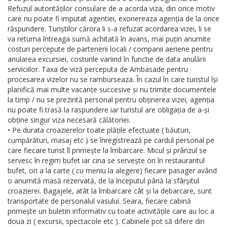
Refuzul autorităților consulare de a acorda viza, din orice motiv
care nu poate fi imputat agentiei, exonereaza agenția de la orice
răspundere. Turiștilor cărora li s-a refuzat acordarea vizei, li se
va returna întreaga sumă achitată în avans, mai puțin anumite
costuri percepute de partenerii locali / companii aeriene pentru
anularea excursiei, costurile variind în functie de data anulării
serviciilor. Taxa de viză perceputa de Ambasade pentru
procesarea vizelor nu se ramburseaza. În cazul în care turistul își
planifică mai multe vacanțe succesive și nu trimite documentele
la timp / nu se prezintă personal pentru obținerea vizei, agenția
nu poate fi trasă la raspundere iar turistul are obligația de a-și
obține singur viza necesară călătoriei.
• Pe durata croazierelor toate plățile efectuate ( băuturi,
cumpărături, masaj etc ) se înregistrează pe cardul personal pe
care fiecare turist îl primește la îmbarcare. Micul și prânzul se
servesc în regim bufet iar cina se servește ori în restaurantul
bufet, ori a la carte ( cu meniu la alegere) fiecare pasager având
o anumită masă rezervată, de la începutul până la sfârșitul
croazierei. Bagajele, atât la îmbarcare cât și la debarcare, sunt
transportate de personalul vasului. Seara, fiecare cabină
primește un buletin informativ cu toate activitățile care au loc a
doua zi ( excursii, spectacole etc ). Cabinele pot să difere din