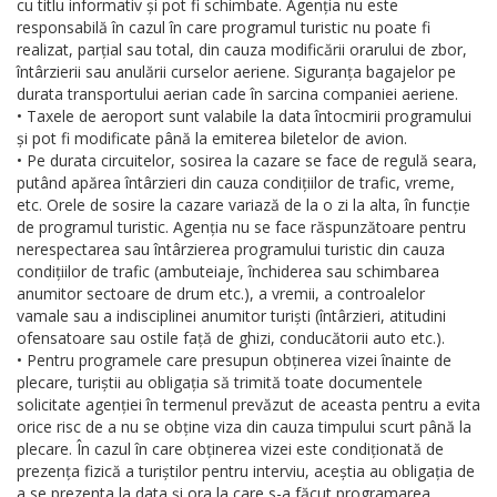
cu titlu informativ și pot fi schimbate. Agenția nu este
responsabilă în cazul în care programul turistic nu poate fi
realizat, parțial sau total, din cauza modificării orarului de zbor,
întârzierii sau anulării curselor aeriene. Siguranța bagajelor pe
durata transportului aerian cade în sarcina companiei aeriene.
• Taxele de aeroport sunt valabile la data întocmirii programului
și pot fi modificate până la emiterea biletelor de avion.
• Pe durata circuitelor, sosirea la cazare se face de regulă seara,
putând apărea întârzieri din cauza condițiilor de trafic, vreme,
etc. Orele de sosire la cazare variază de la o zi la alta, în funcție
de programul turistic. Agenția nu se face răspunzătoare pentru
nerespectarea sau întârzierea programului turistic din cauza
condițiilor de trafic (ambuteiaje, închiderea sau schimbarea
anumitor sectoare de drum etc.), a vremii, a controalelor
vamale sau a indisciplinei anumitor turiști (întârzieri, atitudini
ofensatoare sau ostile față de ghizi, conducătorii auto etc.).
• Pentru programele care presupun obținerea vizei înainte de
plecare, turiștii au obligația să trimită toate documentele
solicitate agenției în termenul prevăzut de aceasta pentru a evita
orice risc de a nu se obține viza din cauza timpului scurt până la
plecare. În cazul în care obținerea vizei este condiționată de
prezența fizică a turiștilor pentru interviu, aceștia au obligația de
a se prezenta la data și ora la care s-a făcut programarea.