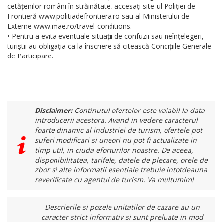
cetățenilor români în străinătate, accesați site-ul Poliției de
Frontieră www.politiadefrontiera.ro sau al Ministerului de
Externe www.mae.ro/travel-conditions.
• Pentru a evita eventuale situații de confuzii sau neînțelegeri,
turiștii au obligația ca la înscriere să citească Condițiile Generale
de Participare.
Disclaimer:
Continutul ofertelor este valabil la data
introducerii acestora. Avand in vedere caracterul
foarte dinamic al industriei de turism, ofertele pot
suferi modificari si uneori nu pot fi actualizate in
timp util, in ciuda eforturilor noastre. De aceea,
disponibilitatea, tarifele, datele de plecare, orele de
zbor si alte informatii esentiale trebuie intotdeauna
reverificate cu agentul de turism. Va multumim!
Descrierile si pozele unitatilor de cazare au un
caracter strict informativ si sunt preluate in mod