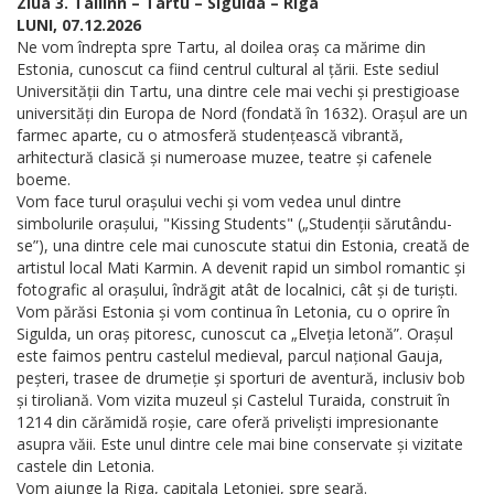
Ziua 3. Tallinn – Tartu – Sigulda – Riga
LUNI, 07.12.2026
Ne vom îndrepta spre Tartu, al doilea oraș ca mărime din
Estonia, cunoscut ca fiind centrul cultural al țării. Este sediul
Universității din Tartu, una dintre cele mai vechi și prestigioase
universități din Europa de Nord (fondată în 1632). Orașul are un
farmec aparte, cu o atmosferă studențească vibrantă,
arhitectură clasică și numeroase muzee, teatre și cafenele
boeme.
Vom face turul orașului vechi și vom vedea unul dintre
simbolurile orașului, "Kissing Students" („Studenții sărutându-
se”), una dintre cele mai cunoscute statui din Estonia, creată de
artistul local Mati Karmin. A devenit rapid un simbol romantic și
fotografic al orașului, îndrăgit atât de localnici, cât și de turiști.
Vom părăsi Estonia și vom continua în Letonia, cu o oprire în
Sigulda, un oraș pitoresc, cunoscut ca „Elveția letonă”. Orașul
este faimos pentru castelul medieval, parcul național Gauja,
peșteri, trasee de drumeție și sporturi de aventură, inclusiv bob
și tiroliană. Vom vizita muzeul și Castelul Turaida, construit în
1214 din cărămidă roșie, care oferă priveliști impresionante
asupra văii. Este unul dintre cele mai bine conservate și vizitate
castele din Letonia.
Vom ajunge la Riga, capitala Letoniei, spre seară.