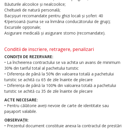
Băuturile alcoolice și nealcoolice;
Cheltuieli de natură personală;
Bacșișuri recomandate pentru ghizi locali și șoferi: 40
€/persoană (suma se va înmâna conducătorului de grup);
Excursiile opționale;
Asigurare medicală și asigurare storno (recomandate).
Conditii de inscriere, retragere, penalizari
CONDIȚII DE REZERVARE:
• La încheierea contractului se va achita un avans de minimum
30% din tariful total al pachetului turistic
• Diferența de până la 50% din valoarea totală a pachetului
turistic se achită cu 65 de zile înainte de plecare
• Diferența de până la 100% din valoarea totală a pachetului
turistic se achită cu 35 de zile înainte de plecare
ACTE NECESARE:
• Pentru călătorie aveți nevoie de carte de identitate sau
pașaport valabile.
OBSERVAȚII:
• Prezentul document constituie anexa la contractul de prestări