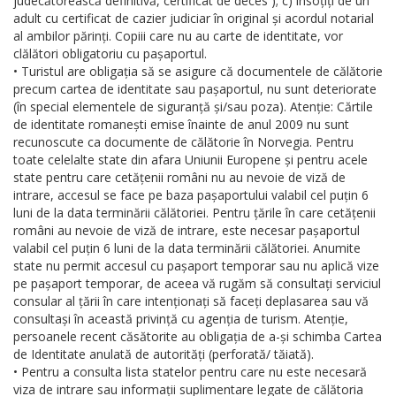
judecătorească definitivă, certificat de deces ); c) însoțiți de un
adult cu certificat de cazier judiciar în original și acordul notarial
al ambilor părinți. Copiii care nu au carte de identitate, vor
clălători obligatoriu cu pașaportul.
• Turistul are obligația să se asigure că documentele de călătorie
precum cartea de identitate sau pașaportul, nu sunt deteriorate
(în special elementele de siguranță și/sau poza). Atenție: Cărtile
de identitate romanești emise înainte de anul 2009 nu sunt
recunoscute ca documente de călătorie în Norvegia. Pentru
toate celelalte state din afara Uniunii Europene și pentru acele
state pentru care cetățenii români nu au nevoie de viză de
intrare, accesul se face pe baza pașaportului valabil cel puțin 6
luni de la data terminării călătoriei. Pentru țările în care cetățenii
români au nevoie de viză de intrare, este necesar pașaportul
valabil cel puțin 6 luni de la data terminării călătoriei. Anumite
state nu permit accesul cu pașaport temporar sau nu aplică vize
pe pașaport temporar, de aceea vă rugăm să consultați serviciul
consular al țării în care intenționați să faceți deplasarea sau vă
consultași în această privință cu agenția de turism. Atenție,
persoanele recent căsătorite au obligația de a-și schimba Cartea
de Identitate anulată de autorități (perforată/ tăiată).
• Pentru a consulta lista statelor pentru care nu este necesară
viza de intrare sau informații suplimentare legate de călătoria