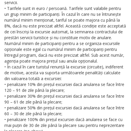
servicii.
• Tarifele sunt in euro / persoană. Tarifele sunt valabile pentru
un grup minim de participanți. În cazul în care nu se întrunește
numărul minim menționat, tariful se poate majora cu până la
8%, dacă nu este precizat altfel. Această condiție este acceptată
de cei înscriși la excursie automat, la semnarea contractului de
prestări servicii turistice și nu constituie motiv de anulare.
Numărul minim de participanți pentru a se organiza excursiile
opționale este egal cu numărul minim de participanți pentru
întregul program, dacă nu este precizat altfel. Sub acest număr,
agenția poate majora prețul sau anula opționalul.
• În cazul în care turistul renunță la excursie (circuite), indiferent
de motive, acesta va suporta următoarele penalități calculate
din valoarea totală a excursiei:
• penalizare 10% din prețul excursiei dacă anularea se face între
120 – 91 de zile până la plecare;
• penalizare 30% din prețul excursiei dacă anularea se face între
90 – 61 de zile până la plecare;
• penalizare 50% din prețul excursiei dacă anularea se face între
60 – 30 de zile până la plecare;
• penalizare 100% din prețul excursiei dacă anularea se face cu
mai puțin de 30 de zile până la plecare sau pentru neprezentare