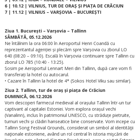
6 | 10.12 | VILNIUS, TUR DE ORAȘ ȘI PIAȚA DE CRĂCIUN
7 | 11.12 | VILNIUS – VARȘOVIA – BUCUREȘTI
Ziua 1. București – Varșovia – Tallinn
SÂMBĂTĂ, 05.12.2026
Ne întâlnim la ora 06:00 în Aeroportul Henri Coandă cu
reprezentantul agenției și plecăm spre Varșovia cu zborul LO
640 (08:20 – 09:10). Escală în Varșovia continuare spre Tallinn cu
zborul LO 785 (10:40 - 13:25).
Sosim pe Aeroportul Lennart Meri din Tallinn, după care vom fi
transferați la hotel cu autocarul.
• Cazare în Tallinn la hotel de 4* (Sokos Hotel Viku sau similar).
Ziua 2. Tallinn, tur de oraș și piața de Crăciun
DUMINICĂ, 06.12.2026
Vom descoperi farmecul medieval al orașului Tallinn într-un tur
captivant al capitalei Estoniei. Vom explora orașul vechi
(Vanalinn), inclus în patrimoniul UNESCO, cu străduțe pietruite,
turnuri vechi și clădiri hanseatice bine conservate. Vom incepe cu
Tallinn Song Festival Grounds, considerat un simbol al identităţii
naţionale estoniene, având un rol central în istoria mişcării de