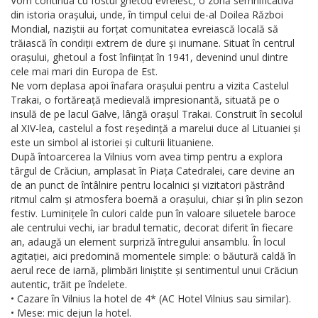
Vom continua cu fostul ghetou evreiesc, o zonă semnificativă
din istoria orașului, unde, în timpul celui de-al Doilea Război
Mondial, naziștii au forțat comunitatea evreiască locală să
trăiască în condiții extrem de dure și inumane. Situat în centrul
orașului, ghetoul a fost înființat în 1941, devenind unul dintre
cele mai mari din Europa de Est.
Ne vom deplasa apoi înafara orașului pentru a vizita Castelul
Trakai, o fortăreață medievală impresionantă, situată pe o
insulă de pe lacul Galve, lângă orașul Trakai. Construit în secolul
al XIV-lea, castelul a fost reședință a marelui duce al Lituaniei și
este un simbol al istoriei și culturii lituaniene.
După întoarcerea la Vilnius vom avea timp pentru a explora
târgul de Crăciun, amplasat în Piața Catedralei, care devine an
de an punct de întâlnire pentru localnici și vizitatori păstrând
ritmul calm și atmosfera boemă a orașului, chiar și în plin sezon
festiv. Luminițele în culori calde pun în valoare siluetele baroce
ale centrului vechi, iar bradul tematic, decorat diferit în fiecare
an, adaugă un element surpriză întregului ansamblu. În locul
agitației, aici predomină momentele simple: o băutură caldă în
aerul rece de iarnă, plimbări liniștite și sentimentul unui Crăciun
autentic, trăit pe îndelete.
• Cazare în Vilnius la hotel de 4* (AC Hotel Vilnius sau similar).
• Mese: mic dejun la hotel.