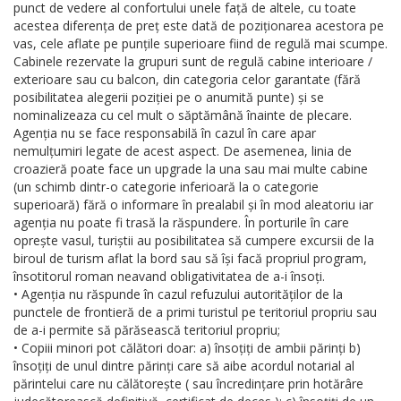
punct de vedere al confortului unele față de altele, cu toate
acestea diferența de preț este dată de poziționarea acestora pe
vas, cele aflate pe punțile superioare fiind de regulă mai scumpe.
Cabinele rezervate la grupuri sunt de regulă cabine interioare /
exterioare sau cu balcon, din categoria celor garantate (fără
posibilitatea alegerii poziției pe o anumită punte) și se
nominalizeaza cu cel mult o săptămână înainte de plecare.
Agenția nu se face responsabilă în cazul în care apar
nemulțumiri legate de acest aspect. De asemenea, linia de
croazieră poate face un upgrade la una sau mai multe cabine
(un schimb dintr-o categorie inferioară la o categorie
superioară) fără o informare în prealabil și în mod aleatoriu iar
agenția nu poate fi trasă la răspundere. În porturile în care
oprește vasul, turiștii au posibilitatea să cumpere excursii de la
biroul de turism aflat la bord sau să își facă propriul program,
însotitorul roman neavand obligativitatea de a-i însoți.
• Agenția nu răspunde în cazul refuzului autorităților de la
punctele de frontieră de a primi turistul pe teritoriul propriu sau
de a-i permite să părăsească teritoriul propriu;
• Copiii minori pot călători doar: a) însoțiți de ambii părinți b)
însoțiți de unul dintre părinți care să aibe acordul notarial al
părintelui care nu călătorește ( sau încredințare prin hotărâre