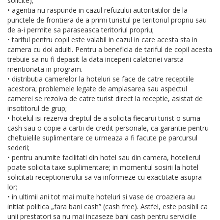
solicite);
• agentia nu raspunde in cazul refuzului autoritatilor de la
punctele de frontiera de a primi turistul pe teritoriul propriu sau
de a-i permite sa paraseasca teritoriul propriu;
• tariful pentru copil este valabil in cazul in care acesta sta in
camera cu doi adulti. Pentru a beneficia de tariful de copil acesta
trebuie sa nu fi depasit la data inceperii calatoriei varsta
mentionata in program.
• distributia camerelor la hoteluri se face de catre receptiile
acestora; problemele legate de amplasarea sau aspectul
camerei se rezolva de catre turist direct la receptie, asistat de
insotitorul de grup;
• hotelul isi rezerva dreptul de a solicita fiecarui turist o suma
cash sau o copie a cartii de credit personale, ca garantie pentru
cheltuielile suplimentare ce urmeaza a fi facute pe parcursul
sederii;
• pentru anumite facilitati din hotel sau din camera, hotelierul
poate solicita taxe suplimentare; in momentul sosirii la hotel
solicitati receptionerului sa va informeze cu exactitate asupra
lor;
• in ultimii ani tot mai multe hoteluri si vase de croaziera au
initiat politica „fara bani cash” (cash free). Astfel, este posibil ca
unii prestatori sa nu mai incaseze bani cash pentru serviciile