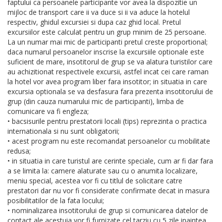
faptului ca persoanele participante vor avea la dispozitie un
mijloc de transport care ii va duce si ii va aduce la hotelul
respectiv, ghidul excursiei si dupa caz ghid local. Pretul
excursiilor este calculat pentru un grup minim de 25 persoane.
La un numar mai mic de participanti pretul creste proportional;
daca numarul persoanelor inscrise la excursiile optionale este
suficient de mare, insotitorul de grup se va alatura turistilor care
au achizitionat respectivele excursii, astfel incat cei care raman
la hotel vor avea program liber fara insotitor; in situatia in care
excursia optionala se va desfasura fara prezenta insotitorului de
grup (din cauza numarului mic de participanti), limba de
comunicare va fi engleza;
• bacsisurile pentru prestatorii locali (tips) reprezinta o practica
internationala si nu sunt obligatorii;
• acest program nu este recomandat persoanelor cu mobilitate
redusa;
• in situatia in care turistul are cerinte speciale, cum ar fi dar fara
a se limita la: camere alaturate sau cu o anumita localizare,
meniu special, acestea vor fi cu titlul de solicitare catre
prestatori dar nu vor fi considerate confirmate decat in masura
posibilitatilor de la fata locului;
• nominalizarea insotitorului de grup si comunicarea datelor de
contact ale acestuia vor fi furnizate cel tarziu cu 5 zile inaintea