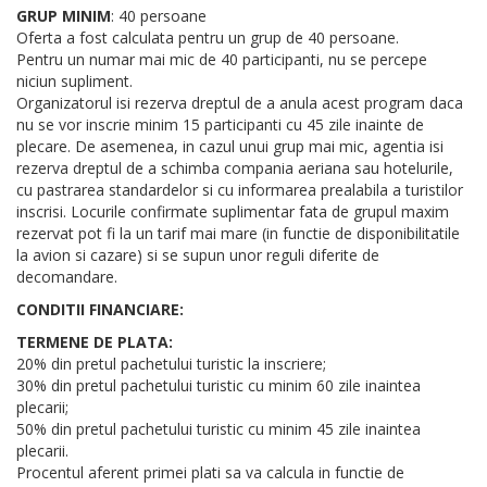
GRUP MINIM
: 40 persoane
Oferta a fost calculata pentru un grup de 40 persoane.
Pentru un numar mai mic de 40 participanti, nu se percepe
niciun supliment.
Organizatorul isi rezerva dreptul de a anula acest program daca
nu se vor inscrie minim 15 participanti cu 45 zile inainte de
plecare. De asemenea, in cazul unui grup mai mic, agentia isi
rezerva dreptul de a schimba compania aeriana sau hotelurile,
cu pastrarea standardelor si cu informarea prealabila a turistilor
inscrisi. Locurile confirmate suplimentar fata de grupul maxim
rezervat pot fi la un tarif mai mare (in functie de disponibilitatile
la avion si cazare) si se supun unor reguli diferite de
decomandare.
CONDITII FINANCIARE:
TERMENE DE PLATA:
20% din pretul pachetului turistic la inscriere;
30% din pretul pachetului turistic cu minim 60 zile inaintea
plecarii;
50% din pretul pachetului turistic cu minim 45 zile inaintea
plecarii.
Procentul aferent primei plati sa va calcula in functie de