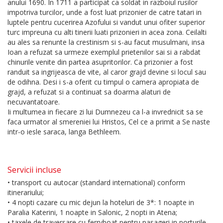
anului 1690. In 1711 a participat ca soldat in razboiul rusilor
impotriva turcilor, unde a fost luat prizonier de catre tatari in
luptele pentru cucerirea Azofului si vandut unui ofiter superior
turc impreuna cu alti tinerii luati prizonieri in acea zona. Ceilalti
au ales sa renunte la crestinism si s-au facut musulmani, insa
Ioan a refuzat sa urmeze exemplul prietenilor sai si a rabdat
chinurile venite din partea asupritorilor. Ca prizonier a fost
randuit sa ingrijeasca de vite, al caror grajd devine si locul sau
de odihna. Desi i s-a oferit cu timpul o camera apropiata de
grajd, a refuzat si a continuat sa doarma alaturi de
necuvantatoare.
Ii multumea in fiecare zi lui Dumnezeu ca l-a invrednicit sa se
faca urmator al smereniei lui Hristos, Cel ce a primit a Se naste
intr-o iesle saraca, langa Bethleem.
Servicii incluse
• transport cu autocar (standard international) conform
itinerariului;
• 4 nopti cazare cu mic dejun la hoteluri de 3*: 1 noapte in
Paralia Katerini, 1 noapte in Salonic, 2 nopti in Atena;
• taxele de traversare cu ferryboat pentru pasageri in porturile