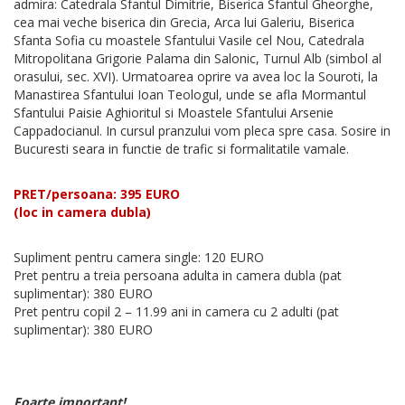
admira: Catedrala Sfantul Dimitrie, Biserica Sfantul Gheorghe,
cea mai veche biserica din Grecia, Arca lui Galeriu, Biserica
Sfanta Sofia cu moastele Sfantului Vasile cel Nou, Catedrala
Mitropolitana Grigorie Palama din Salonic, Turnul Alb (simbol al
orasului, sec. XVI). Urmatoarea oprire va avea loc la Souroti, la
Manastirea Sfantului Ioan Teologul, unde se afla Mormantul
Sfantului Paisie Aghioritul si Moastele Sfantului Arsenie
Cappadocianul. In cursul pranzului vom pleca spre casa. Sosire in
Bucuresti seara in functie de trafic si formalitatile vamale.
PRET/persoana: 395 EURO
(loc in camera dubla)
Supliment pentru camera single: 120 EURO
Pret pentru a treia persoana adulta in camera dubla (pat
suplimentar): 380 EURO
Pret pentru copil 2 – 11.99 ani in camera cu 2 adulti (pat
suplimentar): 380 EURO
Foarte important!