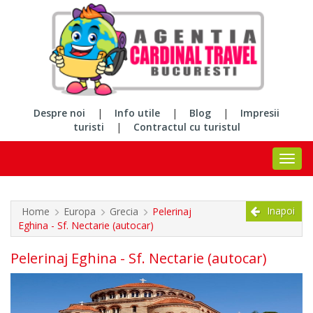
Despre noi
|
Info utile
|
Blog
|
Impresii
turisti
|
Contractul cu turistul
Inapoi
Home
Europa
Grecia
Pelerinaj
Eghina - Sf. Nectarie (autocar)
Pelerinaj Eghina - Sf. Nectarie (autocar)