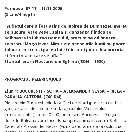
Perioada: 07.11 – 11.11.2026
(5 zile/4 nopti)
"Sufletul care a fost atins de iubirea de Dumnezeu mereu
se bucura, este vesel, salta si danseaza fiindca se
odihneste in iubirea Domnului, precum se odihneste
calatorul lânga izvor. Nimic din necazurile lumii nu poate
tulbura linistea si pacea lui si nici nu-i poate lua bucuria
si fericirea in care se afla."
Sfantul Ierarh Nectarie din Eghina (1846 – 1920)
PROGRAMUL PELERINAJULUI:
Ziua 1: BUCURESTI – SOFIA – ALEKSANDER NEVSKI – RILLA –
PARALIA KATERINI (760 KM)
Plecare din Bucuresti, din fata Garii de Nord (parcarea din fata
garii, vis a vis de coloane, in fata parcului Ministerului
Transporturilor), la ora 06:00, pe traseul Bucuresti – Giurgiu –
Ruse. In Bulgaria vom face doua opriri: prima in centrul Sofiei, la
Catedrala Aleksander Nevski (vizita panoramica a orasului), iar