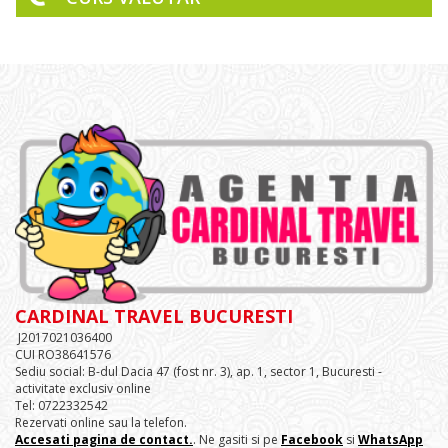
CARDINAL TRAVEL BUCURESTI
J2017021036400
CUI RO38641576
Sediu social: B-dul Dacia 47 (fost nr. 3), ap. 1, sector 1, Bucuresti -
activitate exclusiv online
Tel: 0722332542
Rezervati online sau la telefon.
Accesati pagina de contact.
. Ne gasiti si pe
Facebook
si
WhatsApp