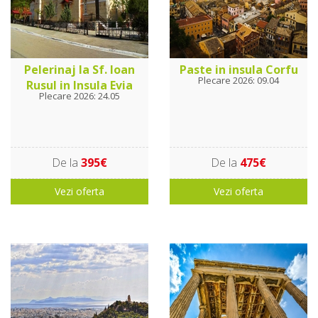
Pelerinaj la Sf. Ioan
Paste in insula Corfu
Plecare 2026: 09.04
Rusul in Insula Evia
Plecare 2026: 24.05
De la
395€
De la
475€
Vezi oferta
Vezi oferta