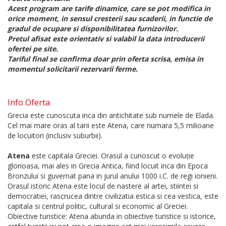
Acest program are tarife dinamice, care se pot modifica in
orice moment, in sensul cresterii sau scaderii, in functie de
gradul de ocupare si disponibilitatea furnizorilor.
Pretul afisat este orientativ si valabil la data introducerii
ofertei pe site.
Tariful final se confirma doar prin oferta scrisa, emisa in
momentul solicitarii rezervarii ferme.
Info Oferta
Grecia este cunoscuta inca din antichitate sub numele de Elada.
Cel mai mare oras al tarii este Atena, care numara 5,5 milioane
de locuitori (inclusiv suburbii).
Atena
este capitala Greciei. Orasul a cunoscut o evoluție
glorioasa, mai ales in Grecia Antica, fiind locuit inca din Epoca
Bronzului si guvernat pana in jurul anului 1000 i.C. de regi ionieni.
Orasul istoric Atena este locul de nastere al artei, stiintei si
democratiei, rascrucea dintre civilizatia estica si cea vestica, este
capitala si centrul politic, cultural si economic al Greciei.
Obiective turistice: Atena abunda in obiective turistice si istorice,