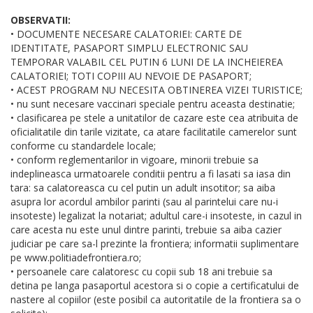
OBSERVATII:
• DOCUMENTE NECESARE CALATORIEI: CARTE DE
IDENTITATE, PASAPORT SIMPLU ELECTRONIC SAU
TEMPORAR VALABIL CEL PUTIN 6 LUNI DE LA INCHEIEREA
CALATORIEI; TOTI COPIII AU NEVOIE DE PASAPORT;
• ACEST PROGRAM NU NECESITA OBTINEREA VIZEI TURISTICE;
• nu sunt necesare vaccinari speciale pentru aceasta destinatie;
• clasificarea pe stele a unitatilor de cazare este cea atribuita de
oficialitatile din tarile vizitate, ca atare facilitatile camerelor sunt
conforme cu standardele locale;
• conform reglementarilor in vigoare, minorii trebuie sa
indeplineasca urmatoarele conditii pentru a fi lasati sa iasa din
tara: sa calatoreasca cu cel putin un adult insotitor; sa aiba
asupra lor acordul ambilor parinti (sau al parintelui care nu-i
insoteste) legalizat la notariat; adultul care-i insoteste, in cazul in
care acesta nu este unul dintre parinti, trebuie sa aiba cazier
judiciar pe care sa-l prezinte la frontiera; informatii suplimentare
pe www.politiadefrontiera.ro;
• persoanele care calatoresc cu copii sub 18 ani trebuie sa
detina pe langa pasaportul acestora si o copie a certificatului de
nastere al copiilor (este posibil ca autoritatile de la frontiera sa o