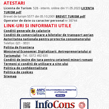
ATESTARI
Licenta de Turism
528 - interm. online din 11.05.2023
LICENTA
TURISM.pdf
Brevet de turism 5577 din 05.10.2001
BREVET TURISM.pdf
Operator de date cu caracter personal
nr 38744
LINK-URI SI INFORMATII UTILE
Conditii generale de calatorie
Conditii de comercializare a biletelor de transport aerian
Autoritatea nationala pentru protectia consumatorului
Telefon: 021 - 9551
Politia de Frontiera
Ministerul Economiei, Digitalizarii. Antreprenoriatului
si
Turismului
- Tel.: 0372 492 630
Conditii de iesire din tara pentru cetatenii minori romani
Termeni si conditii de utilizare a site-ului
Politica de confidentialitate
Politica de cookies
Sitemap