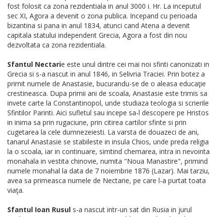
fost folosit ca zona rezidentiala in anul 3000 i. Hr. La inceputul
sec XI, Agora a devenit o zona publica. Incepand cu perioada
bizantina si pana in anul 1834, atunci cand Atena a devenit
capitala statului independent Grecia, Agora a fost din nou
dezvoltata ca zona rezidentiala.
Sfantul Nectari
e este unul dintre cei mai noi sfinti canonizati in
Grecia si s-a nascut in anul 1846, in Selivria Traciei. Prin botez a
primit numele de Anastasie, bucurandu-se de o aleasa educaţie
crestineasca. Dupa primii ani de scoala, Anastasie este trimis sa
invete carte la Constantinopol, unde studiaza teologia si scrierile
Sfintilor Parinti. Aici sufletul sau incepe sa-l descopere pe Hristos
in inima sa prin rugaciune, prin citirea cartilor sfinte si prin
cugetarea la cele dumnezeiesti. La varsta de douazeci de ani,
tanarul Anastasie se stabileste in insula Chios, unde preda religia
la o scoala, iar in continuare, simtind chemarea, intra in nevointa
monahala in vestita chinovie, numita "Noua Manastire", primind
numele monahal la data de 7 noiembrie 1876 (Lazar). Mai tarziu,
avea sa primeasca numele de Nectarie, pe care l-a purtat toata
viaţa.
Sfantul Ioan Rusul
s-a nascut intr-un sat din Rusia in jurul