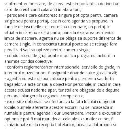
suplimentare prestate, de aceea este important sa detineti un
card de credit cand calatoriti in afara tarii;
• persoanele care calatoresc singure pot opta pentru camera
single sau pentru partaj, caz in care agentia va propune, in
functie de inscrierile existente sau ulterioare, un partaj. In
situatia in care nu exista partaj pana la expirarea termenului
limita de inscriere, agentia nu se obliga sa suporte diferenta de
camera single, in consecinta turistul poate sa se retraga fara
penalizari sau sa opteze pentru camera single;
• conducatorul de grup poate modifica programul actiunii in
anumite conditii obiective;
• conform reglementarilor internationale, serviciile de ghidaj in
interiorul muzeelor pot fi asigurate doar de catre ghizii locali;
• agentia nu este raspunzatoare pentru pierderea sau furtul
bagajelor, a actelor sau a obiectelor personale; in cazul in care
aceste situatii nedorite apar, turistul are obligatia de a depune
personal plangere la organele competente;
• excursiile optionale se efectueaza la fata locului cu agentii
locale. Sumele aferente acestor excursii nu se incaseaza in
numele si pentru agentia Tour Operatoare. Preturile excursiilor
optionale pot fi mai mari decat cele ale excursiilor ce pot fi
achizitionate de la receptia hotelurilor, aceasta datorandu-se