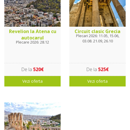
Revelion la Atena cu
Circuit clasic Grecia
Plecari 2026: 11.05, 15.06,
autocarul
03.08. 21.09, 26.10
Plecare 2026: 28.12
De la
520€
De la
525€
Vezi oferta
Vezi oferta