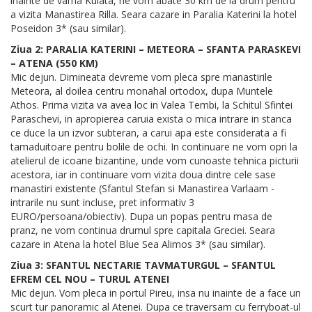
inainte de vama Kulata, ne vom abate 30 km de la drum pentru
a vizita Manastirea Rilla. Seara cazare in Paralia Katerini la hotel
Poseidon 3* (sau similar).
Ziua 2: PARALIA KATERINI – METEORA – SFANTA PARASKEVI
– ATENA (550 KM)
Mic dejun. Dimineata devreme vom pleca spre manastirile
Meteora, al doilea centru monahal ortodox, dupa Muntele
Athos. Prima vizita va avea loc in Valea Tembi, la Schitul Sfintei
Paraschevi, in apropierea caruia exista o mica intrare in stanca
ce duce la un izvor subteran, a carui apa este considerata a fi
tamaduitoare pentru bolile de ochi. In continuare ne vom opri la
atelierul de icoane bizantine, unde vom cunoaste tehnica picturii
acestora, iar in continuare vom vizita doua dintre cele sase
manastiri existente (Sfantul Stefan si Manastirea Varlaam -
intrarile nu sunt incluse, pret informativ 3
EURO/persoana/obiectiv). Dupa un popas pentru masa de
pranz, ne vom continua drumul spre capitala Greciei. Seara
cazare in Atena la hotel Blue Sea Alimos 3* (sau similar).
Ziua 3: SFANTUL NECTARIE TAVMATURGUL – SFANTUL
EFREM CEL NOU – TURUL ATENEI
Mic dejun. Vom pleca in portul Pireu, insa nu inainte de a face un
scurt tur panoramic al Atenei. Dupa ce traversam cu ferryboat-ul