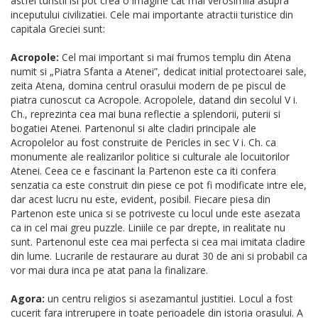
astfel turistii isi pot crea o imagine cat mai verosimila asupra
inceputului civilizatiei. Cele mai importante atractii turistice din
capitala Greciei sunt:
Acropole:
Cel mai important si mai frumos templu din Atena
numit si „Piatra Sfanta a Atenei”, dedicat initial protectoarei sale,
zeita Atena, domina centrul orasului modern de pe piscul de
piatra cunoscut ca Acropole. Acropolele, datand din secolul V i.
Ch., reprezinta cea mai buna reflectie a splendorii, puterii si
bogatiei Atenei. Partenonul si alte cladiri principale ale
Acropolelor au fost construite de Pericles in sec V i. Ch. ca
monumente ale realizarilor politice si culturale ale locuitorilor
Atenei. Ceea ce e fascinant la Partenon este ca iti confera
senzatia ca este construit din piese ce pot fi modificate intre ele,
dar acest lucru nu este, evident, posibil. Fiecare piesa din
Partenon este unica si se potriveste cu locul unde este asezata
ca in cel mai greu puzzle. Liniile ce par drepte, in realitate nu
sunt. Partenonul este cea mai perfecta si cea mai imitata cladire
din lume. Lucrarile de restaurare au durat 30 de ani si probabil ca
vor mai dura inca pe atat pana la finalizare.
Agora:
un centru religios si asezamantul justitiei. Locul a fost
cucerit fara intrerupere in toate perioadele din istoria orasului. A