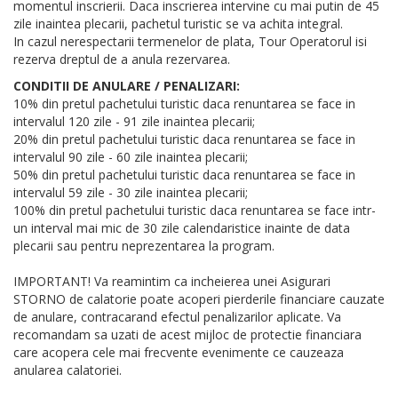
momentul inscrierii. Daca inscrierea intervine cu mai putin de 45
zile inaintea plecarii, pachetul turistic se va achita integral.
In cazul nerespectarii termenelor de plata, Tour Operatorul isi
rezerva dreptul de a anula rezervarea.
CONDITII DE ANULARE / PENALIZARI:
10% din pretul pachetului turistic daca renuntarea se face in
intervalul 120 zile - 91 zile inaintea plecarii;
20% din pretul pachetului turistic daca renuntarea se face in
intervalul 90 zile - 60 zile inaintea plecarii;
50% din pretul pachetului turistic daca renuntarea se face in
intervalul 59 zile - 30 zile inaintea plecarii;
100% din pretul pachetului turistic daca renuntarea se face intr-
un interval mai mic de 30 zile calendaristice inainte de data
plecarii sau pentru neprezentarea la program.
IMPORTANT! Va reamintim ca incheierea unei Asigurari
STORNO de calatorie poate acoperi pierderile financiare cauzate
de anulare, contracarand efectul penalizarilor aplicate. Va
recomandam sa uzati de acest mijloc de protectie financiara
care acopera cele mai frecvente evenimente ce cauzeaza
anularea calatoriei.