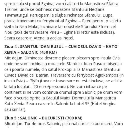
spre insula si portul Eghina, vom calatori la Manastirea Sfanta
Treime, unde se odihnesc moastele Sfantului Nectarie
Tavmaturgul. Participam la slujba inchinata Sfantului. Dupa
pranz, traversam cu ferryboat-ul Eghina – Pireu pentru o scurta
vizita la Nea Makri, inchinare la moastele Sfantului Efrem cel
Nou (taxa de traversare Pireu – Eghina si retur este inclusa).
Seara cazare in Atena la acelasi hotel.
Ziua 4 : SFANTUL IOAN RUSUL – CUVIOSUL DAVID – KATO
XENIA – SALONIC (450 KM)
Mic dejun. Dimineata devreme plecam plecam spre Insula Evia,
unde ne vom inchina la moastele Sfantului Ioan Rusu in biserica
ce-i poarta numele, din satul Prokopi si la Manastirea Sfantului
Cuvios David cel Batran. Traversare cu ferryboat Agiokampos (in
insula Evia) – Glyfa (taxa de traversare nu este inclusa, se achita
la fata locului – 20 euro/persoana). Ne vom intoarce pe
continent si ne vom continua drumul spre Salonic; pe drum vom
face o scurta oprire la Braulul Maicii Domnului la Manastirea
Kato Xenia. Seara cazare in Salonic la hotel 3* (Hotel Vergina
sau similar).
Ziua 5 : SALONIC – BUCURESTI (700 KM)
Mic dejun. Tur de oras Salonic, pietonal dar si cu autocarul. Vom