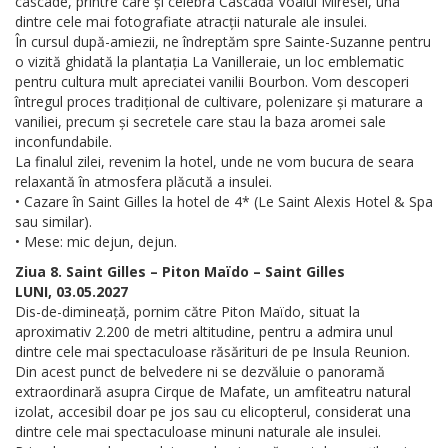
cascade, printre care și celebra Cascadă Voalul Miresei, una
dintre cele mai fotografiate atracții naturale ale insulei.
În cursul după-amiezii, ne îndreptăm spre Sainte-Suzanne pentru
o vizită ghidată la plantația La Vanilleraie, un loc emblematic
pentru cultura mult apreciatei vanilii Bourbon. Vom descoperi
întregul proces tradițional de cultivare, polenizare și maturare a
vaniliei, precum și secretele care stau la baza aromei sale
inconfundabile.
La finalul zilei, revenim la hotel, unde ne vom bucura de seara
relaxantă în atmosfera plăcută a insulei.
• Cazare în Saint Gilles la hotel de 4* (Le Saint Alexis Hotel & Spa
sau similar).
• Mese: mic dejun, dejun.
Ziua 8. Saint Gilles – Piton Maïdo – Saint Gilles
LUNI, 03.05.2027
Dis-de-dimineață, pornim către Piton Maïdo, situat la
aproximativ 2.200 de metri altitudine, pentru a admira unul
dintre cele mai spectaculoase răsărituri de pe Insula Reunion.
Din acest punct de belvedere ni se dezvăluie o panoramă
extraordinară asupra Cirque de Mafate, un amfiteatru natural
izolat, accesibil doar pe jos sau cu elicopterul, considerat una
dintre cele mai spectaculoase minuni naturale ale insulei.