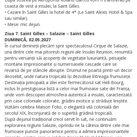
coasta de vest a insulei, la Saint Gilles.
• Cazare în Saint Gilles la hotel de 4* (Le Saint Alexis Hotel & Spa
sau similar).
• Mese: mic dejun.
Ziua 7. Saint Gilles – Salazie – Saint Gilles
DUMINICĂ, 02.05.2027
În cursul dimineții plecăm spre spectaculosul Cirque de Salazie,
una dintre cele mai pitorești regiuni ale Insulei Reunion, renumită
pentru versanții săi acoperiți de vegetație luxuriantă, peisajele
montane impresionante și numeroasele cascade care se
revarsă de pe stâncile abrupte. Drumul ne poartă printr-un decor
deosebit, unde natura tropicală își dezvăluie întreaga frumusețe.
Destinația principală a zilei este fermecătorul sat Hell-Bourg,
inclus în prestigioasa listă a celor mai frumoase sate din Franța,
unde vom descoperi atmosfera autentică a insulei, caracterizată
prin case coloniale colorate, grădini exotice și străduțe liniștite.
Vizităm celebra Maison Folio, o elegantă vilă colonială din
secolul XIX, înconjurată de o superbă grădină tropicală.
După dejunul tradițional creol servit în sat, ne continuăm
explorarea regiunii Salazie, oprindu-ne la câteva dintre cele mai
frumoase puncte panoramice pentru a admira impresionantele