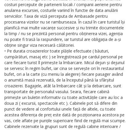
costuri percepute de partenerii locali / companii aeriene pentru
anularea excursiei, costurile variind în functie de data anulării
serviciilor. Taxa de viză perceputa de Ambasade pentru
procesarea vizelor nu se ramburseaza. În cazul în care turistul își
planifică mai multe vacanțe succesive și nu trimite documentele
la timp / nu se prezintă personal pentru obținerea vizei, agenția
nu poate fi trasă la raspundere, iar turistul are obligația de a-și
obține singur viza necesară călătoriei.
• Pe durata croazierelor toate plățile efectuate ( băuturi,
cumpărături, masaj etc ) se înregistrează pe cardul personal pe
care fiecare turist îl primește la îmbarcare. Micul dejun și dejunul
se servesc în regim bufet, iar cina se servește ori în restaurantul
bufet, ori a la carte (cu meniu la alegere) fiecare pasager având
o anumită masă rezervată, de la începutul până la sfârșitul
croazierei. Bagajele, atât la îmbarcare cât și la debarcare, sunt
transportate de personalul vasului. Seara, fiecare cabină
primește un buletin informativ cu toate activitățile care au loc a
doua zi ( excursii, spectacole etc ). Cabinele pot să difere din
punct de vedere al confortului unele față de altele, cu toate
acestea diferența de preț este dată de poziționarea acestora pe
vas, cele aflate pe punțile superioare fiind de regulă mai scumpe.
Cabinele rezervate la grupuri sunt de regulă cabine interioare /