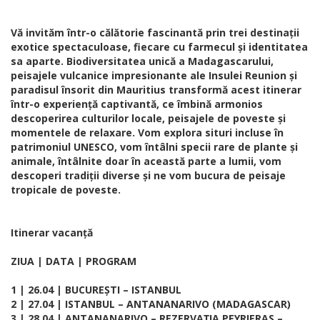
Vă invităm într-o călătorie fascinantă prin trei destinații
exotice spectaculoase, fiecare cu farmecul și identitatea
sa aparte. Biodiversitatea unică a Madagascarului,
peisajele vulcanice impresionante ale Insulei Reunion și
paradisul însorit din Mauritius transformă acest itinerar
într-o experiență captivantă, ce îmbină armonios
descoperirea culturilor locale, peisajele de poveste și
momentele de relaxare. Vom explora situri incluse în
patrimoniul UNESCO, vom întâlni specii rare de plante și
animale, întâlnite doar în această parte a lumii, vom
descoperi tradiții diverse și ne vom bucura de peisaje
tropicale de poveste.
Itinerar vacanță
ZIUA | DATA | PROGRAM
1 | 26.04 | BUCUREȘTI – ISTANBUL
2 | 27.04 | ISTANBUL – ANTANANARIVO (MADAGASCAR)
3 | 28.04 | ANTANANARIVO – REZERVAȚIA PEYRIERAS –