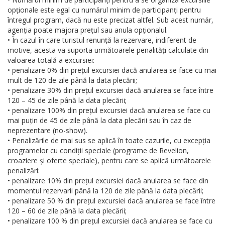
opționale este egal cu numărul minim de participanți pentru
întregul program, dacă nu este precizat altfel. Sub acest număr,
agenția poate majora prețul sau anula opționalul.
• În cazul în care turistul renunță la rezervare, indiferent de
motive, acesta va suporta următoarele penalități calculate din
valoarea totală a excursiei:
• penalizare 0% din prețul excursiei dacă anularea se face cu mai
mult de 120 de zile până la data plecării;
• penalizare 30% din prețul excursiei dacă anularea se face între
120 – 45 de zile până la data plecării;
• penalizare 100% din prețul excursiei dacă anularea se face cu
mai puțin de 45 de zile până la data plecării sau în caz de
neprezentare (no-show).
• Penalizările de mai sus se aplică în toate cazurile, cu excepția
programelor cu condiții speciale (programe de Revelion,
croaziere și oferte speciale), pentru care se aplică următoarele
penalizări:
• penalizare 10% din prețul excursiei dacă anularea se face din
momentul rezervarii până la 120 de zile până la data plecării;
• penalizare 50 % din prețul excursiei dacă anularea se face între
120 – 60 de zile până la data plecării;
• penalizare 100 % din prețul excursiei dacă anularea se face cu