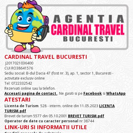
CARDINAL TRAVEL BUCURESTI
J2017021036400
CUI RO38641576
Sediu social: B-dul Dacia 47 (fost nr. 3), ap. 1, sector 1, Bucuresti -
activitate exclusiv online
Tel: 0722332542
Rezervati online sau la telefon.
Accesati pagina de contact.
. Ne gasiti si pe
Facebook
si
WhatsApp
ATESTARI
Licenta de Turism
528 - interm. online din 11.05.2023
LICENTA
TURISM.pdf
Brevet de turism 5577 din 05.10.2001
BREVET TURISM.pdf
Operator de date cu caracter personal
nr 38744
LINK-URI SI INFORMATII UTILE