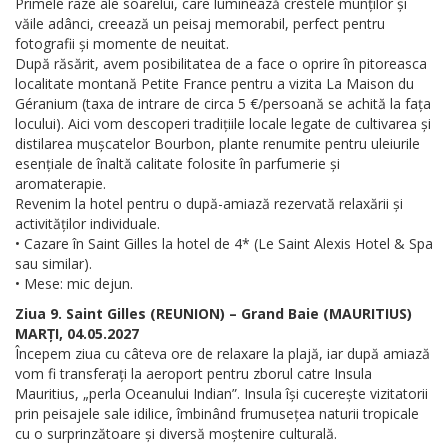
Primele raze ale soarelui, care luminează crestele munților și
văile adânci, creează un peisaj memorabil, perfect pentru
fotografii și momente de neuitat.
După răsărit, avem posibilitatea de a face o oprire în pitoreasca
localitate montană Petite France pentru a vizita La Maison du
Géranium (taxa de intrare de circa 5 €/persoană se achită la fața
locului). Aici vom descoperi tradițiile locale legate de cultivarea și
distilarea mușcatelor Bourbon, plante renumite pentru uleiurile
esențiale de înaltă calitate folosite în parfumerie și
aromaterapie.
Revenim la hotel pentru o după-amiază rezervată relaxării și
activităților individuale.
• Cazare în Saint Gilles la hotel de 4* (Le Saint Alexis Hotel & Spa
sau similar).
• Mese: mic dejun.
Ziua 9. Saint Gilles (REUNION) – Grand Baie (MAURITIUS)
MARȚI, 04.05.2027
Începem ziua cu câteva ore de relaxare la plajă, iar după amiază
vom fi transferați la aeroport pentru zborul catre Insula
Mauritius, „perla Oceanului Indian”. Insula își cucerește vizitatorii
prin peisajele sale idilice, îmbinând frumusețea naturii tropicale
cu o surprinzătoare și diversă moștenire culturală.