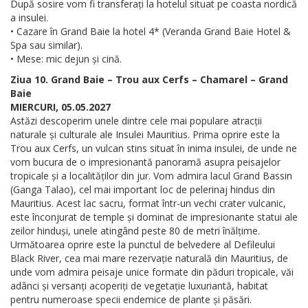
După sosire vom fi transferați la hotelul situat pe coasta nordică
a insulei.
• Cazare în Grand Baie la hotel 4* (Veranda Grand Baie Hotel &
Spa sau similar).
• Mese: mic dejun și cină.
Ziua 10. Grand Baie – Trou aux Cerfs – Chamarel – Grand
Baie
MIERCURI, 05.05.2027
Astăzi descoperim unele dintre cele mai populare atracții
naturale și culturale ale Insulei Mauritius. Prima oprire este la
Trou aux Cerfs, un vulcan stins situat în inima insulei, de unde ne
vom bucura de o impresionantă panoramă asupra peisajelor
tropicale și a localităților din jur. Vom admira lacul Grand Bassin
(Ganga Talao), cel mai important loc de pelerinaj hindus din
Mauritius. Acest lac sacru, format într-un vechi crater vulcanic,
este înconjurat de temple și dominat de impresionante statui ale
zeilor hinduși, unele atingând peste 80 de metri înălțime.
Următoarea oprire este la punctul de belvedere al Defileului
Black River, cea mai mare rezervație naturală din Mauritius, de
unde vom admira peisaje unice formate din păduri tropicale, văi
adânci și versanți acoperiți de vegetație luxuriantă, habitat
pentru numeroase specii endemice de plante și păsări.