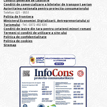
Conditii generale de calatorie
Conditii de comercializare a biletelor de transport aerian
Autoritatea nationala pentru protectia consumatorului
Telefon: 021 - 9551
Politia de Frontiera
Ministerul Economiei, Digitalizarii. Antreprenoriatului
si
Turismului
- Tel.: 0372 492 630
Conditii de iesire din tara pentru cetatenii minori romani
Termeni si conditii de utilizare a site-ului
Politica de confidentialitate
Politica de cookies
Sitemap