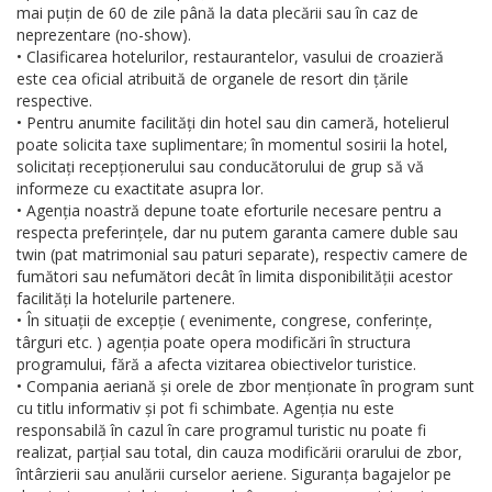
mai puțin de 60 de zile până la data plecării sau în caz de
neprezentare (no-show).
• Clasificarea hotelurilor, restaurantelor, vasului de croazieră
este cea oficial atribuită de organele de resort din țările
respective.
• Pentru anumite facilități din hotel sau din cameră, hotelierul
poate solicita taxe suplimentare; în momentul sosirii la hotel,
solicitați recepționerului sau conducătorului de grup să vă
informeze cu exactitate asupra lor.
• Agenția noastră depune toate eforturile necesare pentru a
respecta preferințele, dar nu putem garanta camere duble sau
twin (pat matrimonial sau paturi separate), respectiv camere de
fumători sau nefumători decât în limita disponibilității acestor
facilități la hotelurile partenere.
• În situații de excepție ( evenimente, congrese, conferințe,
târguri etc. ) agenția poate opera modificări în structura
programului, fără a afecta vizitarea obiectivelor turistice.
• Compania aeriană și orele de zbor menționate în program sunt
cu titlu informativ și pot fi schimbate. Agenția nu este
responsabilă în cazul în care programul turistic nu poate fi
realizat, parțial sau total, din cauza modificării orarului de zbor,
întârzierii sau anulării curselor aeriene. Siguranța bagajelor pe