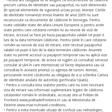
precum cartea de identitate sau pașaportul, nu sunt deteriorate
(în special elementele de siguranță și/sau poza). Atenție: Cărtile
de identitate romanești emise înainte de anul 2009 nu sunt
recunoscute ca documente de călătorie în Norvegia. Pentru
toate celelalte state din afara Uniunii Europene și pentru acele
state pentru care cetățenii români nu au nevoie de viză de
intrare, accesul se face pe baza pașaportului valabil cel puțin 6
luni de la data terminării călătoriei. Pentru țările în care cetățenii
români au nevoie de viză de intrare, este necesar pașaportul
valabil cel puțin 6 luni de la data terminării călătoriei. Anumite
state nu permit accesul cu pașaport temporar sau nu aplică vize
pe pașaport temporar, de aceea vă rugăm să consultați serviciul
consular al țării în care intenționați să faceți deplasarea sau vă
consultați în această privință cu agenția de turism. Atenție,
persoanele recent căsătorite au obligația de a-și schimba Cartea
de Identitate anulată de autorități (perforată/ tăiată).
• Pentru a consulta lista statelor pentru care nu este necesară
viza de intrare sau informații suplimentare legate de călătoria
cetățenilor români în străinătate, accesați site-ul Poliției de
Frontieră www.politiadefrontiera.ro sau al Ministerului de
Externe www.mae.ro/travel-conditions.
• Pentru a evita eventuale situații de confuzii sau neînțelegeri,