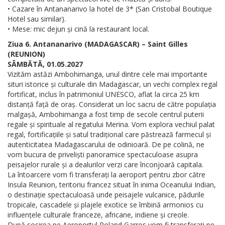
• Cazare în Antananarivo la hotel de 3* (San Cristobal Boutique
Hotel sau similar).
• Mese: mic dejun și cină la restaurant local.
Ziua 6. Antananarivo (MADAGASCAR) – Saint Gilles
(REUNION)
SÂMBĂTĂ, 01.05.2027
Vizităm astăzi Ambohimanga, unul dintre cele mai importante
situri istorice și culturale din Madagascar, un vechi complex regal
fortificat, inclus în patrimoniul UNESCO, aflat la circa 25 km
distanță față de oraș. Considerat un loc sacru de către populația
malgașă, Ambohimanga a fost timp de secole centrul puterii
regale și spirituale al regatului Merina. Vom explora vechiul palat
regal, fortificațiile și satul tradițional care păstrează farmecul și
autenticitatea Madagascarului de odinioară. De pe colină, ne
vom bucura de priveliști panoramice spectaculoase asupra
peisajelor rurale și a dealurilor verzi care înconjoară capitala.
La întoarcere vom fi transferați la aeroport pentru zbor către
Insula Reunion, teritoriu francez situat în inima Oceanului Indian,
o destinație spectaculoasă unde peisajele vulcanice, pădurile
tropicale, cascadele și plajele exotice se îmbină armonios cu
influențele culturale franceze, africane, indiene și creole.
După sosirea pe Aeroportul Roland Garros vom fi transferați pe