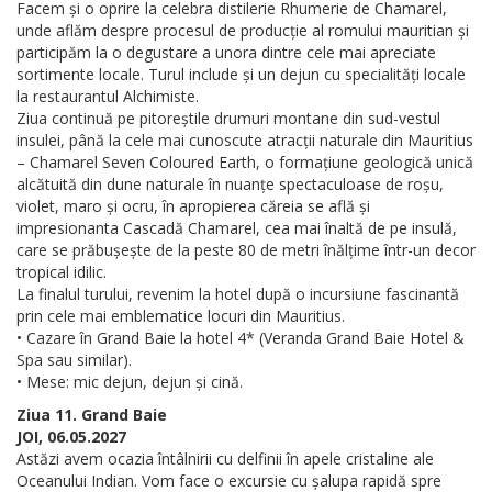
Facem și o oprire la celebra distilerie Rhumerie de Chamarel,
unde aflăm despre procesul de producție al romului mauritian și
participăm la o degustare a unora dintre cele mai apreciate
sortimente locale. Turul include și un dejun cu specialități locale
la restaurantul Alchimiste.
Ziua continuă pe pitoreștile drumuri montane din sud-vestul
insulei, până la cele mai cunoscute atracții naturale din Mauritius
– Chamarel Seven Coloured Earth, o formațiune geologică unică
alcătuită din dune naturale în nuanțe spectaculoase de roșu,
violet, maro și ocru, în apropierea căreia se află și
impresionanta Cascadă Chamarel, cea mai înaltă de pe insulă,
care se prăbușește de la peste 80 de metri înălțime într-un decor
tropical idilic.
La finalul turului, revenim la hotel după o incursiune fascinantă
prin cele mai emblematice locuri din Mauritius.
• Cazare în Grand Baie la hotel 4* (Veranda Grand Baie Hotel &
Spa sau similar).
• Mese: mic dejun, dejun și cină.
Ziua 11. Grand Baie
JOI, 06.05.2027
Astăzi avem ocazia întâlnirii cu delfinii în apele cristaline ale
Oceanului Indian. Vom face o excursie cu șalupa rapidă spre