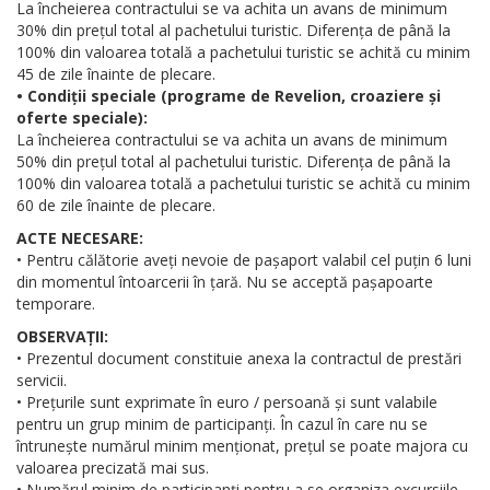
La încheierea contractului se va achita un avans de minimum
30% din prețul total al pachetului turistic. Diferența de până la
100% din valoarea totală a pachetului turistic se achită cu minim
45 de zile înainte de plecare.
• Condiții speciale (programe de Revelion, croaziere și
oferte speciale):
La încheierea contractului se va achita un avans de minimum
50% din prețul total al pachetului turistic. Diferența de până la
100% din valoarea totală a pachetului turistic se achită cu minim
60 de zile înainte de plecare.
ACTE NECESARE:
• Pentru călătorie aveți nevoie de pașaport valabil cel puțin 6 luni
din momentul întoarcerii în țară. Nu se acceptă pașapoarte
temporare.
OBSERVAȚII:
• Prezentul document constituie anexa la contractul de prestări
servicii.
• Prețurile sunt exprimate în euro / persoană și sunt valabile
pentru un grup minim de participanți. În cazul în care nu se
întrunește numărul minim menționat, prețul se poate majora cu
valoarea precizată mai sus.
• Numărul minim de participanți pentru a se organiza excursiile