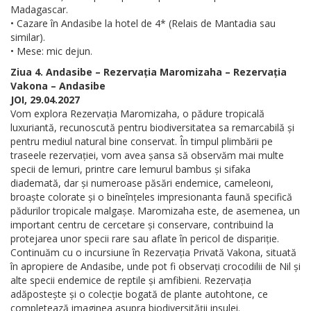
Madagascar.
• Cazare în Andasibe la hotel de 4* (Relais de Mantadia sau
similar).
• Mese: mic dejun.
Ziua 4. Andasibe – Rezervația Maromizaha – Rezervația
Vakona – Andasibe
JOI, 29.04.2027
Vom explora Rezervația Maromizaha, o pădure tropicală
luxuriantă, recunoscută pentru biodiversitatea sa remarcabilă și
pentru mediul natural bine conservat. În timpul plimbării pe
traseele rezervației, vom avea șansa să observăm mai multe
specii de lemuri, printre care lemurul bambus și sifaka
diademată, dar și numeroase păsări endemice, cameleoni,
broaște colorate și o bineînțeles impresionanta faună specifică
pădurilor tropicale malgașe. Maromizaha este, de asemenea, un
important centru de cercetare și conservare, contribuind la
protejarea unor specii rare sau aflate în pericol de dispariție.
Continuăm cu o incursiune în Rezervația Privată Vakona, situată
în apropiere de Andasibe, unde pot fi observați crocodilii de Nil și
alte specii endemice de reptile și amfibieni. Rezervația
adăpostește și o colecție bogată de plante autohtone, ce
completează imaginea asupra biodiversității insulei.