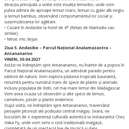
Atracția principală a vizitei este insulița lemurilor, unde vom
putea admira de aproape lemuri maro, lemuri cu guler alb-negru
și lemuri bambus, observând comportamentul lor social și
surprinzătoarea lor agilitate.
• Cazare în Andasibe la hotel de 4* (Relais de Mantadia sau
similar).
• Mese: mic dejun.
Ziua 5. Andasibe – Parcul Național Analamazaotra –
Antananarivo
VINERI, 30.04.2027
Astăzi ne îndreptăm spre Antananarivo, nu înainte de a poposi în
Parcul Național Analamazaotra, un adevărat paradis pentru
iubitorii de natură. Vom explora pădurea tropicală luxuriantă,
renumită pentru numărul mare de specii de plante și animale,
inclusiv populația de Indri, cel mai mare lemur din Madagascar.
Vom avea ocazia să observăm și alte specii de lemuri,
cameleoni, păsări și plante endemice.
După vizită, ne îndreptăm spre Antananarivo, traversând
peisajele pitorești ale podișului central malgaș. Seara, ne
bucurăm de o experiență culturală autentică la restaurantul Chez
Haka Fy, unde vom servi o cină tradițională malgașă,
completată de un spectacol live de muzică și dans.