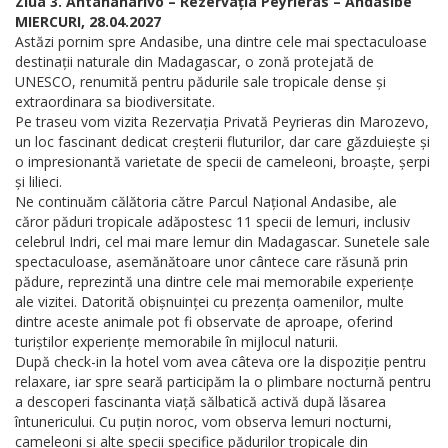
Ziua 3. Antananarivo – Rezervația Peyrieras – Andasibe
MIERCURI, 28.04.2027
Astăzi pornim spre Andasibe, una dintre cele mai spectaculoase
destinații naturale din Madagascar, o zonă protejată de
UNESCO, renumită pentru pădurile sale tropicale dense și
extraordinara sa biodiversitate.
Pe traseu vom vizita Rezervația Privată Peyrieras din Marozevo,
un loc fascinant dedicat creșterii fluturilor, dar care găzduiește și
o impresionantă varietate de specii de cameleoni, broaște, șerpi
și lilieci.
Ne continuăm călătoria către Parcul Național Andasibe, ale
căror păduri tropicale adăpostesc 11 specii de lemuri, inclusiv
celebrul Indri, cel mai mare lemur din Madagascar. Sunetele sale
spectaculoase, asemănătoare unor cântece care răsună prin
pădure, reprezintă una dintre cele mai memorabile experiențe
ale vizitei. Datorită obișnuinței cu prezența oamenilor, multe
dintre aceste animale pot fi observate de aproape, oferind
turiștilor experiențe memorabile în mijlocul naturii.
După check-in la hotel vom avea câteva ore la dispoziție pentru
relaxare, iar spre seară participăm la o plimbare nocturnă pentru
a descoperi fascinanta viață sălbatică activă după lăsarea
întunericului. Cu puțin noroc, vom observa lemuri nocturni,
cameleoni și alte specii specifice pădurilor tropicale din