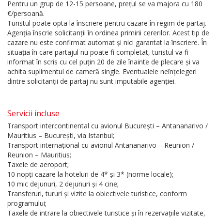
Pentru un grup de 12-15 persoane, prețul se va majora cu 180
€/persoană.
Turistul poate opta la înscriere pentru cazare în regim de partaj.
Agenția înscrie solicitanții în ordinea primirii cererilor. Acest tip de
cazare nu este confirmat automat și nici garantat la înscriere. În
situația în care partajul nu poate fi completat, turistul va fi
informat în scris cu cel puțin 20 de zile înainte de plecare și va
achita suplimentul de cameră single. Eventualele neînțelegeri
dintre solicitanții de partaj nu sunt imputabile agenției.
Servicii incluse
Transport intercontinental cu avionul București – Antananarivo /
Mauritius – București, via Istanbul;
Transport internațional cu avionul Antananarivo – Reunion /
Reunion – Mauritius;
Taxele de aeroport;
10 nopți cazare la hoteluri de 4* și 3* (norme locale);
10 mic dejunuri, 2 dejunuri și 4 cine;
Transferuri, tururi și vizite la obiectivele turistice, conform
programului;
Taxele de intrare la obiectivele turistice și în rezervațiile vizitate,