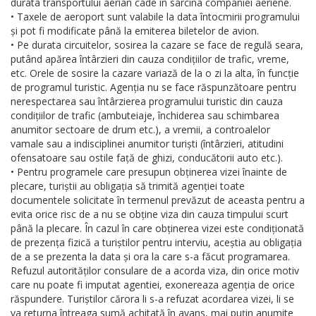
durata transportului aerian cade în sarcina companiei aeriene.
• Taxele de aeroport sunt valabile la data întocmirii programului
și pot fi modificate până la emiterea biletelor de avion.
• Pe durata circuitelor, sosirea la cazare se face de regulă seara,
putând apărea întârzieri din cauza condițiilor de trafic, vreme,
etc. Orele de sosire la cazare variază de la o zi la alta, în funcție
de programul turistic. Agenția nu se face răspunzătoare pentru
nerespectarea sau întârzierea programului turistic din cauza
condițiilor de trafic (ambuteiaje, închiderea sau schimbarea
anumitor sectoare de drum etc.), a vremii, a controalelor
vamale sau a indisciplinei anumitor turiști (întârzieri, atitudini
ofensatoare sau ostile față de ghizi, conducătorii auto etc.).
• Pentru programele care presupun obținerea vizei înainte de
plecare, turiștii au obligația să trimită agenției toate
documentele solicitate în termenul prevăzut de aceasta pentru a
evita orice risc de a nu se obține viza din cauza timpului scurt
până la plecare. În cazul în care obținerea vizei este condiționată
de prezența fizică a turiștilor pentru interviu, aceștia au obligația
de a se prezenta la data și ora la care s-a făcut programarea.
Refuzul autorităților consulare de a acorda viza, din orice motiv
care nu poate fi imputat agentiei, exonereaza agenția de orice
răspundere. Turiștilor cărora li s-a refuzat acordarea vizei, li se
va returna întreaga sumă achitată în avans, mai puțin anumite