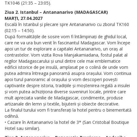
TK1046 (21:35 – 23:05).
Ziua 2. Istanbul – Antananarivo (MADAGASCAR)
MARȚI, 27.04.2027
Escală în Istanbul și plecare spre Antananarivo cu zborul TK160
(02:15 – 14:50).
După formalitățile de sosire vom fi întâmpinați de ghidul local,
care ne va ura bun venit în fascinantul Madagascar. Vom începe
apoi un tur de explorare a capitalei Antananarivo, un oraș al
contrastelor. Vom vizita Rova Manjakamiadana, fostul palat al
regilor Madagascarului și unul dintre cele mai emblematice
edificii istorice de pe insulă, amplasat pe o colină de unde vom
putea admira întreaga panoramă asupra orașului. Vom continua
apoi turul panoramic al orașului și vom descoperi povești
captivante despre istoria, tradițiile și moștenirea regală a insulei
și vom putea achiziționa diverse suveniruri locale, printre care
mult apreciata vanilie de Madagascar, condimente, produse
artizanale din lemn și textile, bijuterii și obiecte decorative.
La finalul turului vom fi transferați la hotel pentru o binemeritată
odihnă.
• Cazare în Antananarivo la hotel de 3* (San Cristobal Boutique
Hotel sau similar).