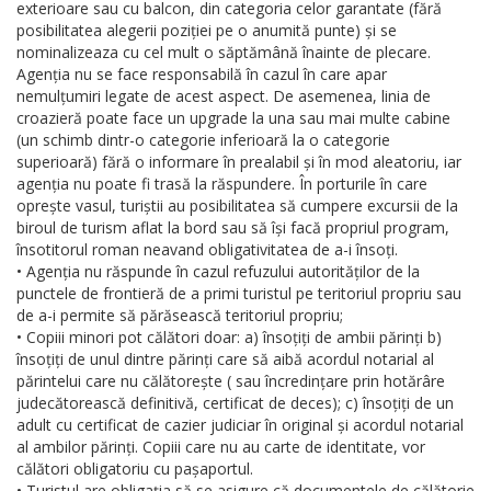
exterioare sau cu balcon, din categoria celor garantate (fără
posibilitatea alegerii poziției pe o anumită punte) și se
nominalizeaza cu cel mult o săptămână înainte de plecare.
Agenția nu se face responsabilă în cazul în care apar
nemulțumiri legate de acest aspect. De asemenea, linia de
croazieră poate face un upgrade la una sau mai multe cabine
(un schimb dintr-o categorie inferioară la o categorie
superioară) fără o informare în prealabil și în mod aleatoriu, iar
agenția nu poate fi trasă la răspundere. În porturile în care
oprește vasul, turiștii au posibilitatea să cumpere excursii de la
biroul de turism aflat la bord sau să își facă propriul program,
însotitorul roman neavand obligativitatea de a-i însoți.
• Agenția nu răspunde în cazul refuzului autorităților de la
punctele de frontieră de a primi turistul pe teritoriul propriu sau
de a-i permite să părăsească teritoriul propriu;
• Copiii minori pot călători doar: a) însoțiți de ambii părinți b)
însoțiți de unul dintre părinți care să aibă acordul notarial al
părintelui care nu călătorește ( sau încredințare prin hotărâre
judecătorească definitivă, certificat de deces); c) însoțiți de un
adult cu certificat de cazier judiciar în original și acordul notarial
al ambilor părinți. Copiii care nu au carte de identitate, vor
călători obligatoriu cu pașaportul.
• Turistul are obligația să se asigure că documentele de călătorie