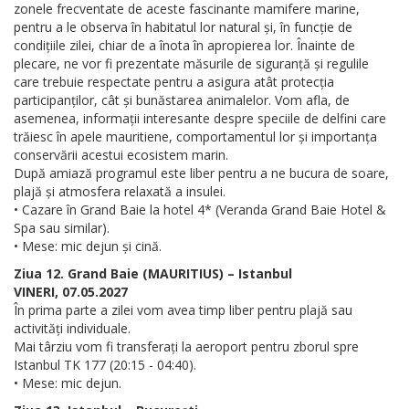
zonele frecventate de aceste fascinante mamifere marine,
pentru a le observa în habitatul lor natural și, în funcție de
condițiile zilei, chiar de a înota în apropierea lor. Înainte de
plecare, ne vor fi prezentate măsurile de siguranță și regulile
care trebuie respectate pentru a asigura atât protecția
participanților, cât și bunăstarea animalelor. Vom afla, de
asemenea, informații interesante despre speciile de delfini care
trăiesc în apele mauritiene, comportamentul lor și importanța
conservării acestui ecosistem marin.
După amiază programul este liber pentru a ne bucura de soare,
plajă și atmosfera relaxată a insulei.
• Cazare în Grand Baie la hotel 4* (Veranda Grand Baie Hotel &
Spa sau similar).
• Mese: mic dejun și cină.
Ziua 12. Grand Baie (MAURITIUS) – Istanbul
VINERI, 07.05.2027
În prima parte a zilei vom avea timp liber pentru plajă sau
activități individuale.
Mai târziu vom fi transferați la aeroport pentru zborul spre
Istanbul TK 177 (20:15 - 04:40).
• Mese: mic dejun.