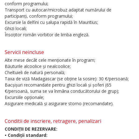
conform programului;
Transport cu autocar/microbuz adaptat numărului de
participanți, conform programului;
Excursie la delfini cu șalupa rapidă în Mauritius;
Ghizi locali;
Însoțitor român vorbitor de limba engleză.
Servicii neincluse
Alte mese decât cele menționate în program;
Băuturile alcoolice și nealcoolice;
Cheltuieli de natură personală;
Taxa de viză Madagascar (se obține la sosire): 30 €/persoană;
Bacșișuri recomandate pentru ghizi locali și șoferi (65
€/persoană, suma se va înmâna conducătorului de grup);
Excursiile opționale;
Asigurare medicală și asigurare storno (recomandate).
Conditii de inscriere, retragere, penalizari
CONDIȚII DE REZERVARE:
• Condiții standard: