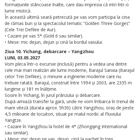
formațiunile stâncoase înalte, care dau impresia că intri într-o
lume mistică.
În această ultimă seară petrecută pe vas vom participa la cina
de rămas bun și la spectacolul tematic ”Golden Three Gorges”
(Cele Trei Defilee de Aur).
• Cazare pe vas 5* (Gold 6 sau similar).
• Mese: mic dejun, dejun și cină la bordul vasului.
Ziua 10. Yichang, debarcare – Yangzhou
LUNI, 03.05.2027
Vom pleca într-o excursie (inclusă) pentru a vedea una dintre
cele mai mari realizări ale lumii moderne, Barajul Sanxia (Barajul
celor Trei Defilee), o minune a ingineriei moderne care nu
trebuie ratată. Barajul, construit între 1994 și 2003, are 2335 m
lungime și 181 m înălțime.
Sosire în Yichang, în jurul prânzului și debarcare.
După-amiază transfer la gară, unde ne vom îmbarca în trenul de
mare viteză (durata aprox. 5h30) către Yangzhou, oraș de peste
4,5 milioane de locuitori, situat pe malul nordic al Fluviului
Yangtze.
• Cazare în Yangzhou la hotel de 4* (Zhongqing International
sau similar).
• Mese: mic dejun pe vas, dejun, cină la pachet în tren.