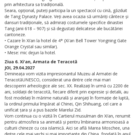
prin arhitectura sa tradițională.
Seara, opțional, puteți participa la un spectacol cu cină, găzduit
de Tang Dynasty Palace. Veți avea ocazia să urmăriți cântece și
dansuri tradiționale, să admirați costumele specifice dinastiei
Tang (anii 618 – 907) și să degustați delicatese ale bucătăriei
cantoneze.
• Cazare în Xi’an la hotel de 4* (Xi'an Bell Tower Yongning Gate
Orange Crystal sau similar).
• Mese: mic dejun la hotel.
Ziua 6. Xi'an, Armata de Teracotă
JOI, 29.04.2027
Dimineața vom vizita impresionantul Muzeu al Armatei de
TeracotăUNESCO, considerat una dintre cele mai mari
descoperiri arheologice ale sec. XX. Realizați în urmă cu 2200 de
ani, soldații de teracotă, fiecare diferit prin expresie și detalii, au
fost modelați în mărime naturală și aranjați în formație de luptă,
la ordinul primului împărat al Chinei, Qin Shihuang, cel care a
unificat țara și a pus bazele Marelui Zid.
Vom continua cu o vizită în Cartierul musulman din Xi’an, renumit
pentru atmosfera sa animată și pentru îmbinarea armonioasă a
culturii chineze cu cea islamică. Aici se află Marea Moschee, una
dintre cele mai vechi și mai importante din China, fondată în anul