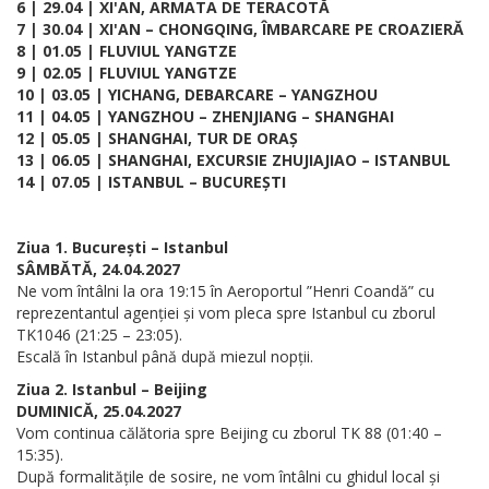
6 | 29.04 | XI'AN, ARMATA DE TERACOTĂ
7 | 30.04 | XI'AN – CHONGQING, ÎMBARCARE PE CROAZIERĂ
8 | 01.05 | FLUVIUL YANGTZE
9 | 02.05 | FLUVIUL YANGTZE
10 | 03.05 | YICHANG, DEBARCARE – YANGZHOU
11 | 04.05 | YANGZHOU – ZHENJIANG – SHANGHAI
12 | 05.05 | SHANGHAI, TUR DE ORAȘ
13 | 06.05 | SHANGHAI, EXCURSIE ZHUJIAJIAO – ISTANBUL
14 | 07.05 | ISTANBUL – BUCUREȘTI
Ziua 1. București – Istanbul
SÂMBĂTĂ, 24.04.2027
Ne vom întâlni la ora 19:15 în Aeroportul ”Henri Coandă” cu
reprezentantul agenției și vom pleca spre Istanbul cu zborul
TK1046 (21:25 – 23:05).
Escală în Istanbul până după miezul nopții.
Ziua 2. Istanbul – Beijing
DUMINICĂ, 25.04.2027
Vom continua călătoria spre Beijing cu zborul TK 88 (01:40 –
15:35).
După formalitățile de sosire, ne vom întâlni cu ghidul local și