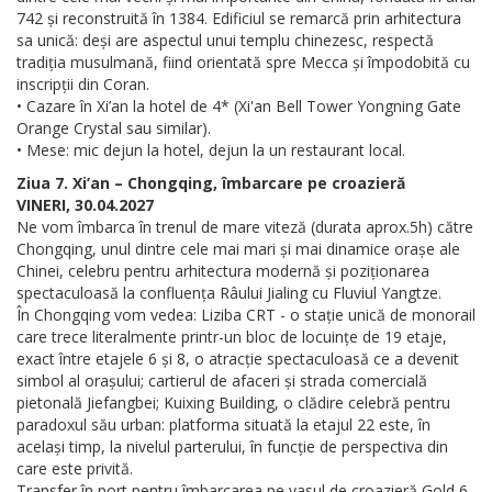
742 și reconstruită în 1384. Edificiul se remarcă prin arhitectura
sa unică: deși are aspectul unui templu chinezesc, respectă
tradiția musulmană, fiind orientată spre Mecca și împodobită cu
inscripții din Coran.
• Cazare în Xi’an la hotel de 4* (Xi'an Bell Tower Yongning Gate
Orange Crystal sau similar).
• Mese: mic dejun la hotel, dejun la un restaurant local.
Ziua 7. Xi’an – Chongqing, îmbarcare pe croazieră
VINERI, 30.04.2027
Ne vom îmbarca în trenul de mare viteză (durata aprox.5h) către
Chongqing, unul dintre cele mai mari și mai dinamice orașe ale
Chinei, celebru pentru arhitectura modernă și poziționarea
spectaculoasă la confluența Râului Jialing cu Fluviul Yangtze.
În Chongqing vom vedea: Liziba CRT - o stație unică de monorail
care trece literalmente printr-un bloc de locuințe de 19 etaje,
exact între etajele 6 și 8, o atracție spectaculoasă ce a devenit
simbol al orașului; cartierul de afaceri și strada comercială
pietonală Jiefangbei; Kuixing Building, o clădire celebră pentru
paradoxul său urban: platforma situată la etajul 22 este, în
același timp, la nivelul parterului, în funcție de perspectiva din
care este privită.
Transfer în port pentru îmbarcarea pe vasul de croazieră Gold 6,