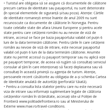
• Turistul are obligația să se asigure că documentele de călătorie
precum cartea de identitate sau pașaportul, nu sunt deteriorate
(în special elementele de siguranță și/sau poza). Atenție: Cărtile
de identitate romanești emise înainte de anul 2009 nu sunt
recunoscute ca documente de călătorie în Norvegia. Pentru
toate celelalte state din afara Uniunii Europene și pentru acele
state pentru care cetățenii români nu au nevoie de viză de
intrare, accesul se face pe baza pașaportului valabil cel puțin 6
luni de la data terminării călătoriei. Pentru țările în care cetățenii
români au nevoie de viză de intrare, este necesar pașaportul
valabil cel puțin 6 luni de la data terminării călătoriei. Anumite
state nu permit accesul cu pașaport temporar sau nu aplică vize
pe pașaport temporar, de aceea vă rugăm să consultați serviciul
consular al țării în care intenționați să faceți deplasarea sau vă
consultați în această privință cu agenția de turism. Atenție,
persoanele recent căsătorite au obligația de a-și schimba Cartea
de Identitate anulată de autorități (perforată/ tăiată).
• Pentru a consulta lista statelor pentru care nu este necesară
viza de intrare sau informații suplimentare legate de călătoria
cetățenilor români în străinătate, accesați site-ul Poliției de
Frontieră www.politiadefrontiera.ro sau al Ministerului de
Externe www.mae.ro/travel-conditions.