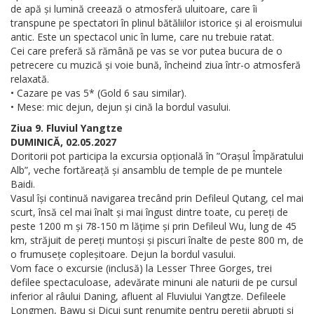
de apă și lumină creează o atmosferă uluitoare, care îi
transpune pe spectatori în plinul bătăliilor istorice și al eroismului
antic. Este un spectacol unic în lume, care nu trebuie ratat.
Cei care preferă să rămână pe vas se vor putea bucura de o
petrecere cu muzică și voie bună, încheind ziua într-o atmosferă
relaxată.
• Cazare pe vas 5* (Gold 6 sau similar).
• Mese: mic dejun, dejun și cină la bordul vasului.
Ziua 9. Fluviul Yangtze
DUMINICĂ, 02.05.2027
Doritorii pot participa la excursia opțională în ”Orașul Împăratului
Alb”, veche fortăreață și ansamblu de temple de pe muntele
Baidi.
Vasul își continuă navigarea trecând prin Defileul Qutang, cel mai
scurt, însă cel mai înalt și mai îngust dintre toate, cu pereți de
peste 1200 m și 78-150 m lățime și prin Defileul Wu, lung de 45
km, străjuit de pereți muntoși și piscuri înalte de peste 800 m, de
o frumusețe copleșitoare. Dejun la bordul vasului.
Vom face o excursie (inclusă) la Lesser Three Gorges, trei
defilee spectaculoase, adevărate minuni ale naturii de pe cursul
inferior al râului Daning, afluent al Fluviului Yangtze. Defileele
Longmen, Bawu și Dicui sunt renumite pentru pereții abrupți și