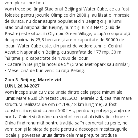
vom pleca spre hotel.
Vom trece pe lângă Stadionul Beijing și Water Cube, ce au fost
folosite pentru Jocurile Olimpice din 2008 și au lăsat o impresie
de durată, nu doar asupra populației din Beijing ci și a lumii.
Stadionul național din Beijing, numit și Bird’s Nest (Cuib de
Pasăre) este situat în Olympic Green Village, ocupă o suprafață
de aproximativ 25,8 hectare și are o capacitate de 80000 de
locuri. Water Cube este, din punct de vedere tehnic, Centrul
Acvatic Național din Beijing, cu suprafața de 177 mp, 30 m
înălțime și o capacitate de 17000 de locuri.
• Cazare în Beijing la hotel de 5* (Grand Metropark sau similar).
• Mese: cină de bun venit cu rață Peking.
Ziua 3. Beijing, Marele zid
LUNI, 26.04.2027
Vom începe ziua cu vizita uneia dintre cele șapte minuni ale
lumii: Marele Zid Chinezesc UNESCO . Marele Zid, cea mai mare
structură realizată de om (21.196,18 km lungime), a fost
construit începând cu anul 500 î.Hr., pentru a proteja granița de
nord a Chinei și rămâne un simbol central al civilizației chineze.
China fiind renumită pentru tradiția sa în comerțul cu perle, ne
vom opri și la piața de perle pentru a descoperi meșteșugurile
locale și povestea unuia dintre cele mai prețuite produse