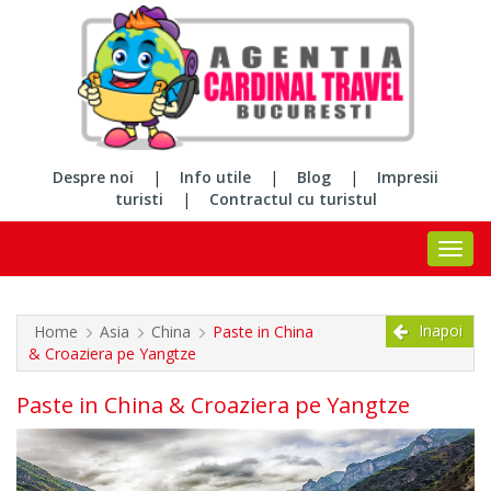
Despre noi
|
Info utile
|
Blog
|
Impresii
turisti
|
Contractul cu turistul
Inapoi
Home
Asia
China
Paste in China
& Croaziera pe Yangtze
Paste in China & Croaziera pe Yangtze