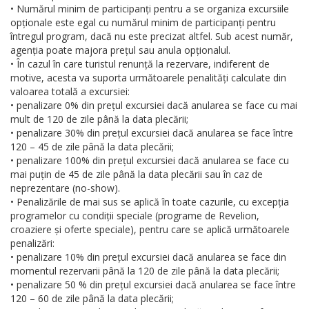
• Numărul minim de participanți pentru a se organiza excursiile
opționale este egal cu numărul minim de participanți pentru
întregul program, dacă nu este precizat altfel. Sub acest număr,
agenția poate majora prețul sau anula opționalul.
• În cazul în care turistul renunță la rezervare, indiferent de
motive, acesta va suporta următoarele penalități calculate din
valoarea totală a excursiei:
• penalizare 0% din prețul excursiei dacă anularea se face cu mai
mult de 120 de zile până la data plecării;
• penalizare 30% din prețul excursiei dacă anularea se face între
120 – 45 de zile până la data plecării;
• penalizare 100% din prețul excursiei dacă anularea se face cu
mai puțin de 45 de zile până la data plecării sau în caz de
neprezentare (no-show).
• Penalizările de mai sus se aplică în toate cazurile, cu excepția
programelor cu condiții speciale (programe de Revelion,
croaziere și oferte speciale), pentru care se aplică următoarele
penalizări:
• penalizare 10% din prețul excursiei dacă anularea se face din
momentul rezervarii până la 120 de zile până la data plecării;
• penalizare 50 % din prețul excursiei dacă anularea se face între
120 – 60 de zile până la data plecării;