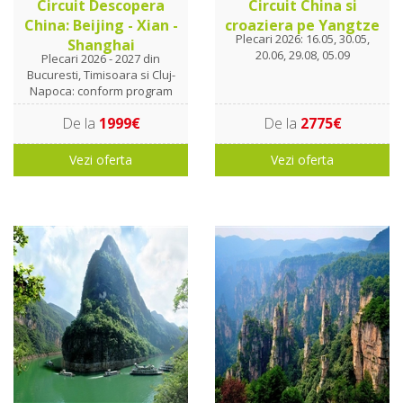
Circuit Descopera
Circuit China si
China: Beijing - Xian -
croaziera pe Yangtze
Plecari 2026: 16.05, 30.05,
Shanghai
20.06, 29.08, 05.09
Plecari 2026 - 2027 din
Bucuresti, Timisoara si Cluj-
Napoca: conform program
De la
1999€
De la
2775€
Vezi oferta
Vezi oferta