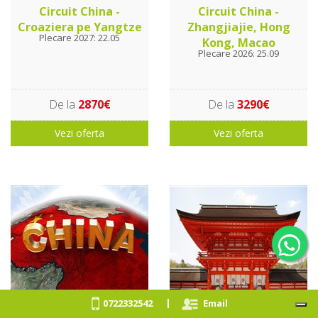
Circuit China -
Circuit China -
Croaziera pe Yangtze
Zhangjiajie, Hong
Plecare 2027: 22.05
Kong, Macao
Plecare 2026: 25.09
De la
2870€
De la
3290€
Vezi oferta
Vezi oferta
|
0722332542
Email