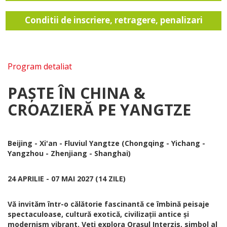
Conditii de inscriere, retragere, penalizari
Program detaliat
PAȘTE ÎN CHINA &
CROAZIERĂ PE YANGTZE
Beijing - Xi'an - Fluviul Yangtze (Chongqing - Yichang -
Yangzhou - Zhenjiang - Shanghai)
24 APRILIE - 07 MAI 2027 (14 ZILE)
Vă invităm într-o călătorie fascinantă ce îmbină peisaje
spectaculoase, cultură exotică, civilizații antice și
modernism vibrant. Veți explora Orașul Interzis, simbol al