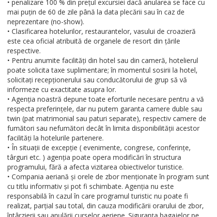
• penalizare 100 % din prețul excursiei dacă anularea se face cu
mai puțin de 60 de zile până la data plecării sau în caz de
neprezentare (no-show).
• Clasificarea hotelurilor, restaurantelor, vasului de croazieră
este cea oficial atribuită de organele de resort din țările
respective.
• Pentru anumite facilități din hotel sau din cameră, hotelierul
poate solicita taxe suplimentare; în momentul sosirii la hotel,
solicitați recepționerului sau conducătorului de grup să vă
informeze cu exactitate asupra lor.
• Agenția noastră depune toate eforturile necesare pentru a vă
respecta preferințele, dar nu putem garanta camere duble sau
twin (pat matrimonial sau paturi separate), respectiv camere de
fumători sau nefumători decât în limita disponibilității acestor
facilități la hotelurile partenere.
• În situații de excepție ( evenimente, congrese, conferințe,
târguri etc. ) agenția poate opera modificări în structura
programului, fără a afecta vizitarea obiectivelor turistice.
• Compania aeriană și orele de zbor menționate în program sunt
cu titlu informativ și pot fi schimbate. Agenția nu este
responsabilă în cazul în care programul turistic nu poate fi
realizat, parțial sau total, din cauza modificării orarului de zbor,
întârzierii sau anulării curselor aeriene. Siguranța bagajelor pe