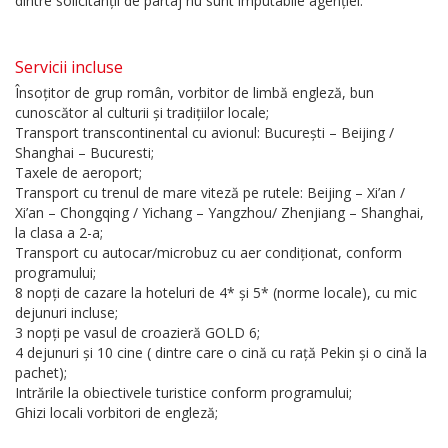
dintre solicitanții de partaj nu sunt imputabile agenției.
Servicii incluse
Însoțitor de grup român, vorbitor de limbă engleză, bun
cunoscător al culturii și tradițiilor locale;
Transport transcontinental cu avionul: București – Beijing /
Shanghai – Bucuresti;
Taxele de aeroport;
Transport cu trenul de mare viteză pe rutele: Beijing – Xi’an /
Xi’an – Chongqing / Yichang – Yangzhou/ Zhenjiang – Shanghai,
la clasa a 2-a;
Transport cu autocar/microbuz cu aer condiționat, conform
programului;
8 nopți de cazare la hoteluri de 4* și 5* (norme locale), cu mic
dejunuri incluse;
3 nopți pe vasul de croazieră GOLD 6;
4 dejunuri și 10 cine ( dintre care o cină cu rață Pekin și o cină la
pachet);
Intrările la obiectivele turistice conform programului;
Ghizi locali vorbitori de engleză;