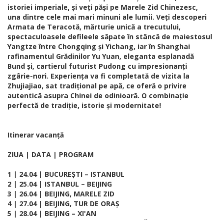
istoriei imperiale, și veți păși pe Marele Zid Chinezesc,
una dintre cele mai mari minuni ale lumii. Veți descoperi
Armata de Teracotă, mărturie unică a trecutului,
spectaculoasele defileele săpate în stâncă de maiestosul
Yangtze între Chongqing și Yichang, iar în Shanghai
rafinamentul Grădinilor Yu Yuan, eleganta esplanadă
Bund și, cartierul futurist Pudong cu impresionanți
zgârie-nori. Experiența va fi completată de vizita la
Zhujiajiao, sat tradițional pe apă, ce oferă o privire
autentică asupra Chinei de odinioară. O combinație
perfectă de tradiție, istorie și modernitate!
Itinerar vacanță
ZIUA | DATA | PROGRAM
1 | 24.04 | BUCUREȘTI – ISTANBUL
2 | 25.04 | ISTANBUL – BEIJING
3 | 26.04 | BEIJING, MARELE ZID
4 | 27.04 | BEIJING, TUR DE ORAȘ
5 | 28.04 | BEIJING – XI'AN