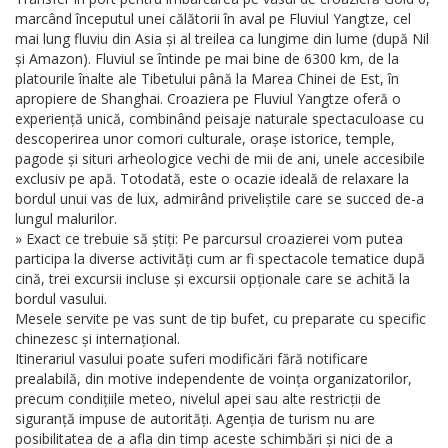
marcând începutul unei călătorii în aval pe Fluviul Yangtze, cel
mai lung fluviu din Asia și al treilea ca lungime din lume (după Nil
și Amazon). Fluviul se întinde pe mai bine de 6300 km, de la
platourile înalte ale Tibetului până la Marea Chinei de Est, în
apropiere de Shanghai. Croaziera pe Fluviul Yangtze oferă o
experiență unică, combinând peisaje naturale spectaculoase cu
descoperirea unor comori culturale, orașe istorice, temple,
pagode și situri arheologice vechi de mii de ani, unele accesibile
exclusiv pe apă. Totodată, este o ocazie ideală de relaxare la
bordul unui vas de lux, admirând priveliștile care se succed de-a
lungul malurilor.
» Exact ce trebuie să știți: Pe parcursul croazierei vom putea
participa la diverse activități cum ar fi spectacole tematice după
cină, trei excursii incluse și excursii opționale care se achită la
bordul vasului.
Mesele servite pe vas sunt de tip bufet, cu preparate cu specific
chinezesc și internațional.
Itinerariul vasului poate suferi modificări fără notificare
prealabilă, din motive independente de voința organizatorilor,
precum condițiile meteo, nivelul apei sau alte restricții de
siguranță impuse de autorități. Agenția de turism nu are
posibilitatea de a afla din timp aceste schimbări și nici de a