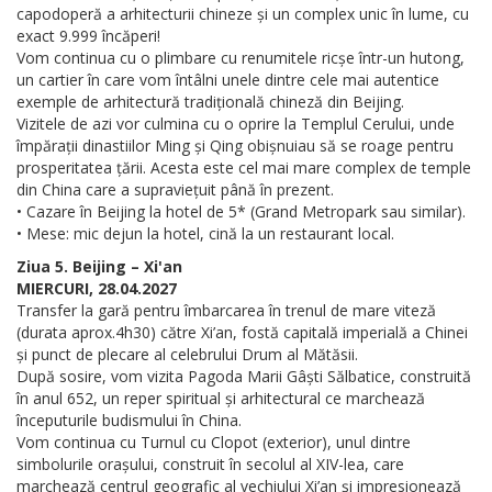
capodoperă a arhitecturii chineze și un complex unic în lume, cu
exact 9.999 încăperi!
Vom continua cu o plimbare cu renumitele ricșe într-un hutong,
un cartier în care vom întâlni unele dintre cele mai autentice
exemple de arhitectură tradițională chineză din Beijing.
Vizitele de azi vor culmina cu o oprire la Templul Cerului, unde
împărații dinastiilor Ming și Qing obișnuiau să se roage pentru
prosperitatea țării. Acesta este cel mai mare complex de temple
din China care a supraviețuit până în prezent.
• Cazare în Beijing la hotel de 5* (Grand Metropark sau similar).
• Mese: mic dejun la hotel, cină la un restaurant local.
Ziua 5. Beijing – Xi'an
MIERCURI, 28.04.2027
Transfer la gară pentru îmbarcarea în trenul de mare viteză
(durata aprox.4h30) către Xi’an, fostă capitală imperială a Chinei
și punct de plecare al celebrului Drum al Mătăsii.
După sosire, vom vizita Pagoda Marii Gâști Sălbatice, construită
în anul 652, un reper spiritual și arhitectural ce marchează
începuturile budismului în China.
Vom continua cu Turnul cu Clopot (exterior), unul dintre
simbolurile orașului, construit în secolul al XIV-lea, care
marchează centrul geografic al vechiului Xi’an și impresionează