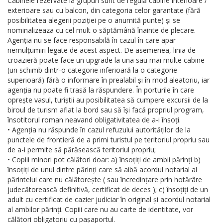
Cabinele rezervate la grupuri sunt de regulă cabine interioare /
exterioare sau cu balcon, din categoria celor garantate (fără
posibilitatea alegerii poziției pe o anumită punte) și se
nominalizeaza cu cel mult o săptămână înainte de plecare.
Agenția nu se face responsabilă în cazul în care apar
nemulțumiri legate de acest aspect. De asemenea, linia de
croazieră poate face un upgrade la una sau mai multe cabine
(un schimb dintr-o categorie inferioară la o categorie
superioară) fără o informare în prealabil și în mod aleatoriu, iar
agenția nu poate fi trasă la răspundere. În porturile în care
oprește vasul, turiștii au posibilitatea să cumpere excursii de la
biroul de turism aflat la bord sau să își facă propriul program,
însotitorul roman neavand obligativitatea de a-i însoți.
• Agenția nu răspunde în cazul refuzului autorităților de la
punctele de frontieră de a primi turistul pe teritoriul propriu sau
de a-i permite să părăsească teritoriul propriu;
• Copiii minori pot călători doar: a) însoțiți de ambii părinți b)
însoțiți de unul dintre părinți care să aibă acordul notarial al
părintelui care nu călătorește ( sau încredințare prin hotărâre
judecătorească definitivă, certificat de deces ); c) însoțiți de un
adult cu certificat de cazier judiciar în original și acordul notarial
al ambilor părinți. Copiii care nu au carte de identitate, vor
călători obligatoriu cu pașaportul.