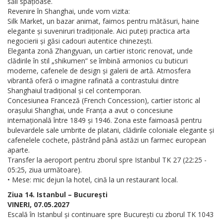
săli spațioase.
Revenire în Shanghai, unde vom vizita:
Silk Market, un bazar animat, faimos pentru mătăsuri, haine
elegante și suveniruri tradiționale. Aici puteți practica arta
negocierii și găsi cadouri autentice chinezești.
Eleganta zonă Zhangyuan, un cartier istoric renovat, unde
clădirile în stil „shikumen” se îmbină armonios cu buticuri
moderne, cafenele de design și galerii de artă. Atmosfera
vibrantă oferă o imagine rafinată a contrastului dintre
Shanghaiul tradițional și cel contemporan.
Concesiunea Franceză (French Concession), cartier istoric al
orașului Shanghai, unde Franța a avut o concesiune
internațională între 1849 și 1946. Zona este faimoasă pentru
bulevardele sale umbrite de platani, clădirile coloniale elegante și
cafenelele cochete, păstrând până astăzi un farmec european
aparte.
Transfer la aeroport pentru zborul spre Istanbul TK 27 (22:25 -
05:25, ziua următoare).
• Mese: mic dejun la hotel, cină la un restaurant local.
Ziua 14. Istanbul – București
VINERI, 07.05.2027
Escală în Istanbul și continuare spre București cu zborul TK 1043