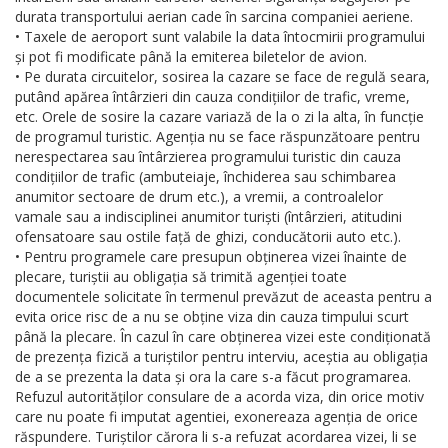
durata transportului aerian cade în sarcina companiei aeriene.
• Taxele de aeroport sunt valabile la data întocmirii programului
și pot fi modificate până la emiterea biletelor de avion.
• Pe durata circuitelor, sosirea la cazare se face de regulă seara,
putând apărea întârzieri din cauza condițiilor de trafic, vreme,
etc. Orele de sosire la cazare variază de la o zi la alta, în funcție
de programul turistic. Agenția nu se face răspunzătoare pentru
nerespectarea sau întârzierea programului turistic din cauza
condițiilor de trafic (ambuteiaje, închiderea sau schimbarea
anumitor sectoare de drum etc.), a vremii, a controalelor
vamale sau a indisciplinei anumitor turiști (întârzieri, atitudini
ofensatoare sau ostile față de ghizi, conducătorii auto etc.).
• Pentru programele care presupun obținerea vizei înainte de
plecare, turiștii au obligația să trimită agenției toate
documentele solicitate în termenul prevăzut de aceasta pentru a
evita orice risc de a nu se obține viza din cauza timpului scurt
până la plecare. În cazul în care obținerea vizei este condiționată
de prezența fizică a turiștilor pentru interviu, aceștia au obligația
de a se prezenta la data și ora la care s-a făcut programarea.
Refuzul autorităților consulare de a acorda viza, din orice motiv
care nu poate fi imputat agentiei, exonereaza agenția de orice
răspundere. Turiștilor cărora li s-a refuzat acordarea vizei, li se