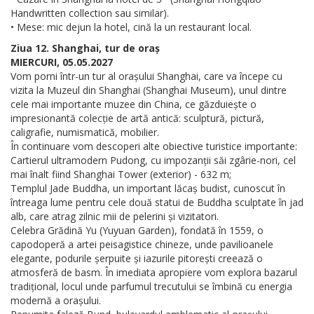
Handwritten collection sau similar).
• Mese: mic dejun la hotel, cină la un restaurant local.
Ziua 12. Shanghai, tur de oraș
MIERCURI, 05.05.2027
Vom porni într-un tur al orașului Shanghai, care va începe cu
vizita la Muzeul din Shanghai (Shanghai Museum), unul dintre
cele mai importante muzee din China, ce găzduiește o
impresionantă colecție de artă antică: sculptură, pictură,
caligrafie, numismatică, mobilier.
În continuare vom descoperi alte obiective turistice importante:
Cartierul ultramodern Pudong, cu impozanții săi zgârie-nori, cel
mai înalt fiind Shanghai Tower (exterior) - 632 m;
Templul Jade Buddha, un important lăcaș budist, cunoscut în
întreaga lume pentru cele două statui de Buddha sculptate în jad
alb, care atrag zilnic mii de pelerini și vizitatori.
Celebra Grădină Yu (Yuyuan Garden), fondată în 1559, o
capodoperă a artei peisagistice chineze, unde pavilioanele
elegante, podurile șerpuite și iazurile pitorești creează o
atmosferă de basm. În imediata apropiere vom explora bazarul
tradițional, locul unde parfumul trecutului se îmbină cu energia
modernă a orașului.