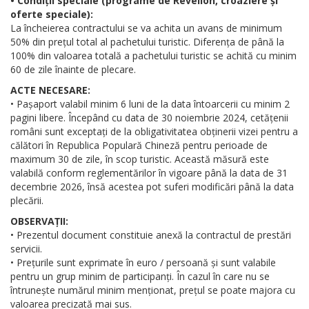
• Condiții speciale (programe de Revelion, croaziere și
oferte speciale):
La încheierea contractului se va achita un avans de minimum
50% din prețul total al pachetului turistic. Diferența de până la
100% din valoarea totală a pachetului turistic se achită cu minim
60 de zile înainte de plecare.
ACTE NECESARE:
• Pașaport valabil minim 6 luni de la data întoarcerii cu minim 2
pagini libere. Începând cu data de 30 noiembrie 2024, cetățenii
români sunt exceptați de la obligativitatea obținerii vizei pentru a
călători în Republica Populară Chineză pentru perioade de
maximum 30 de zile, în scop turistic. Această măsură este
valabilă conform reglementărilor în vigoare până la data de 31
decembrie 2026, însă acestea pot suferi modificări până la data
plecării.
OBSERVAȚII:
• Prezentul document constituie anexă la contractul de prestări
servicii.
• Prețurile sunt exprimate în euro / persoană și sunt valabile
pentru un grup minim de participanți. În cazul în care nu se
întrunește numărul minim menționat, prețul se poate majora cu
valoarea precizată mai sus.