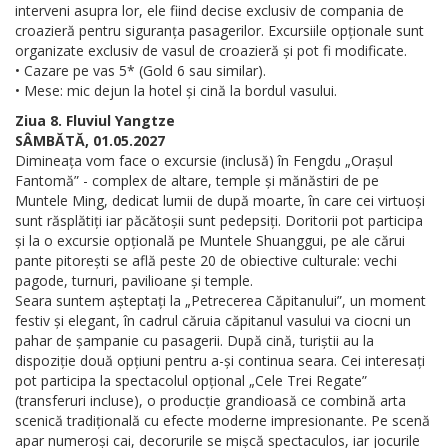
interveni asupra lor, ele fiind decise exclusiv de compania de
croazieră pentru siguranța pasagerilor. Excursiile opționale sunt
organizate exclusiv de vasul de croazieră și pot fi modificate.
• Cazare pe vas 5* (Gold 6 sau similar).
• Mese: mic dejun la hotel și cină la bordul vasului.
Ziua 8. Fluviul Yangtze
SÂMBĂTĂ, 01.05.2027
Dimineața vom face o excursie (inclusă) în Fengdu „Orașul
Fantomă” - complex de altare, temple și mănăstiri de pe
Muntele Ming, dedicat lumii de după moarte, în care cei virtuoși
sunt răsplătiți iar păcătoșii sunt pedepsiți. Doritorii pot participa
și la o excursie opțională pe Muntele Shuanggui, pe ale cărui
pante pitorești se află peste 20 de obiective culturale: vechi
pagode, turnuri, pavilioane și temple.
Seara suntem așteptați la „Petrecerea Căpitanului”, un moment
festiv și elegant, în cadrul căruia căpitanul vasului va ciocni un
pahar de șampanie cu pasagerii. După cină, turiștii au la
dispoziție două opțiuni pentru a-și continua seara. Cei interesați
pot participa la spectacolul opțional „Cele Trei Regate”
(transferuri incluse), o producție grandioasă ce combină arta
scenică tradițională cu efecte moderne impresionante. Pe scenă
apar numeroși cai, decorurile se mișcă spectaculos, iar jocurile