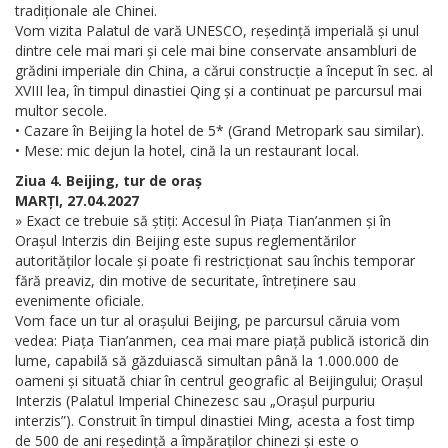
tradiționale ale Chinei.
Vom vizita Palatul de vară UNESCO, reședință imperială și unul
dintre cele mai mari și cele mai bine conservate ansambluri de
grădini imperiale din China, a cărui construcție a început în sec. al
XVIII lea, în timpul dinastiei Qing și a continuat pe parcursul mai
multor secole.
• Cazare în Beijing la hotel de 5* (Grand Metropark sau similar).
• Mese: mic dejun la hotel, cină la un restaurant local.
Ziua 4. Beijing, tur de oraș
MARȚI, 27.04.2027
» Exact ce trebuie să știți: Accesul în Piața Tian’anmen și în
Orașul Interzis din Beijing este supus reglementărilor
autorităților locale și poate fi restricționat sau închis temporar
fără preaviz, din motive de securitate, întreținere sau
evenimente oficiale.
Vom face un tur al orașului Beijing, pe parcursul căruia vom
vedea: Piața Tian’anmen, cea mai mare piață publică istorică din
lume, capabilă să găzduiască simultan până la 1.000.000 de
oameni și situată chiar în centrul geografic al Beijingului; Orașul
Interzis (Palatul Imperial Chinezesc sau „Orașul purpuriu
interzis”). Construit în timpul dinastiei Ming, acesta a fost timp
de 500 de ani reședință a împăraților chinezi și este o