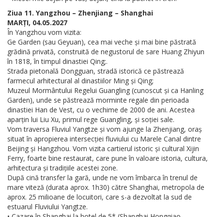
Ziua 11. Yangzhou – Zhenjiang – Shanghai
MARȚI, 04.05.2027
În Yangzhou vom vizita:
Ge Garden (sau Geyuan), cea mai veche și mai bine păstrată
grădină privată, construită de negustorul de sare Huang Zhiyun
în 1818, în timpul dinastiei Qing;.
Strada pietonală Dongguan, stradă istorică ce păstrează
farmecul arhitectural al dinastiilor Ming și Qing;
Muzeul Mormântului Regelui Guangling (cunoscut și ca Hanling
Garden), unde se păstrează morminte regale din perioada
dinastiei Han de Vest, cu o vechime de 2000 de ani. Acestea
aparțin lui Liu Xu, primul rege Guangling, și soției sale.
Vom traversa Fluviul Yangtze și vom ajunge la Zhenjiang, oraș
situat în apropierea intersecției fluviului cu Marele Canal dintre
Beijing și Hangzhou. Vom vizita cartierul istoric și cultural Xijin
Ferry, foarte bine restaurat, care pune în valoare istoria, cultura,
arhitectura și tradițiile acestei zone.
După cină transfer la gară, unde ne vom îmbarca în trenul de
mare viteză (durata aprox. 1h30) către Shanghai, metropola de
aprox. 25 milioane de locuitori, care s-a dezvoltat la sud de
estuarul Fluviului Yangtze.
• Cazare în Shanghai la hotel de 5* (Shanghai Hongqiao