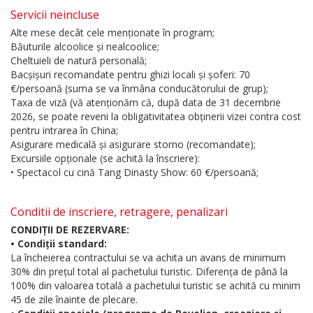
Servicii neincluse
Alte mese decât cele menționate în program;
Băuturile alcoolice și nealcoolice;
Cheltuieli de natură personală;
Bacșișuri recomandate pentru ghizi locali și șoferi: 70
€/persoană (suma se va înmâna conducătorului de grup);
Taxa de viză (vă atenționăm că, după data de 31 decembrie
2026, se poate reveni la obligativitatea obținerii vizei contra cost
pentru intrarea în China;
Asigurare medicală și asigurare storno (recomandate);
Excursiile opționale (se achită la înscriere):
• Spectacol cu cină Tang Dinasty Show: 60 €/persoană;
Conditii de inscriere, retragere, penalizari
CONDIȚII DE REZERVARE:
• Condiții standard:
La încheierea contractului se va achita un avans de minimum
30% din prețul total al pachetului turistic. Diferența de până la
100% din valoarea totală a pachetului turistic se achită cu minim
45 de zile înainte de plecare.