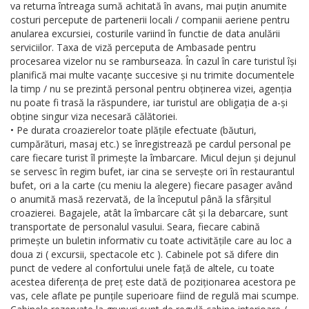
va returna întreaga sumă achitată în avans, mai puțin anumite
costuri percepute de partenerii locali / companii aeriene pentru
anularea excursiei, costurile variind în functie de data anulării
serviciilor. Taxa de viză perceputa de Ambasade pentru
procesarea vizelor nu se ramburseaza. În cazul în care turistul își
planifică mai multe vacanțe succesive și nu trimite documentele
la timp / nu se prezintă personal pentru obținerea vizei, agenția
nu poate fi trasă la răspundere, iar turistul are obligația de a-și
obține singur viza necesară călătoriei.
• Pe durata croazierelor toate plățile efectuate (băuturi,
cumpărături, masaj etc.) se înregistrează pe cardul personal pe
care fiecare turist îl primește la îmbarcare. Micul dejun și dejunul
se servesc în regim bufet, iar cina se servește ori în restaurantul
bufet, ori a la carte (cu meniu la alegere) fiecare pasager având
o anumită masă rezervată, de la începutul până la sfârșitul
croazierei. Bagajele, atât la îmbarcare cât și la debarcare, sunt
transportate de personalul vasului. Seara, fiecare cabină
primește un buletin informativ cu toate activitățile care au loc a
doua zi ( excursii, spectacole etc ). Cabinele pot să difere din
punct de vedere al confortului unele față de altele, cu toate
acestea diferența de preț este dată de poziționarea acestora pe
vas, cele aflate pe punțile superioare fiind de regulă mai scumpe.