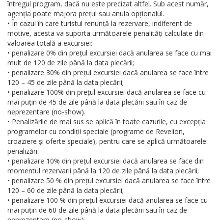
întregul program, dacă nu este precizat altfel. Sub acest număr,
agenția poate majora prețul sau anula opționalul.
• În cazul în care turistul renunță la rezervare, indiferent de
motive, acesta va suporta următoarele penalități calculate din
valoarea totală a excursiei:
• penalizare 0% din prețul excursiei dacă anularea se face cu mai
mult de 120 de zile până la data plecării;
• penalizare 30% din prețul excursiei dacă anularea se face între
120 – 45 de zile până la data plecării;
• penalizare 100% din prețul excursiei dacă anularea se face cu
mai puțin de 45 de zile până la data plecării sau în caz de
neprezentare (no-show).
• Penalizările de mai sus se aplică în toate cazurile, cu excepția
programelor cu condiții speciale (programe de Revelion,
croaziere și oferte speciale), pentru care se aplică următoarele
penalizări:
• penalizare 10% din prețul excursiei dacă anularea se face din
momentul rezervarii până la 120 de zile până la data plecării;
• penalizare 50 % din prețul excursiei dacă anularea se face între
120 – 60 de zile până la data plecării;
• penalizare 100 % din prețul excursiei dacă anularea se face cu
mai puțin de 60 de zile până la data plecării sau în caz de
neprezentare (no-show).