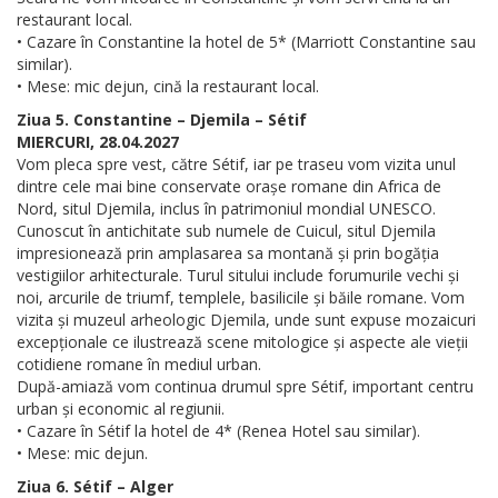
restaurant local.
• Cazare în Constantine la hotel de 5* (Marriott Constantine sau
similar).
• Mese: mic dejun, cină la restaurant local.
Ziua 5. Constantine – Djemila – Sétif
MIERCURI, 28.04.2027
Vom pleca spre vest, către Sétif, iar pe traseu vom vizita unul
dintre cele mai bine conservate orașe romane din Africa de
Nord, situl Djemila, inclus în patrimoniul mondial UNESCO.
Cunoscut în antichitate sub numele de Cuicul, situl Djemila
impresionează prin amplasarea sa montană și prin bogăția
vestigiilor arhitecturale. Turul sitului include forumurile vechi și
noi, arcurile de triumf, templele, basilicile și băile romane. Vom
vizita și muzeul arheologic Djemila, unde sunt expuse mozaicuri
excepționale ce ilustrează scene mitologice și aspecte ale vieții
cotidiene romane în mediul urban.
După-amiază vom continua drumul spre Sétif, important centru
urban și economic al regiunii.
• Cazare în Sétif la hotel de 4* (Renea Hotel sau similar).
• Mese: mic dejun.
Ziua 6. Sétif – Alger