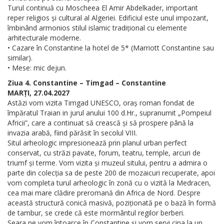
Turul continuă cu Moscheea El Amir Abdelkader, important
reper religios și cultural al Algeriei. Edificiul este unul impozant,
îmbinând armonios stilul islamic tradițional cu elemente
arhitecturale moderne.
• Cazare în Constantine la hotel de 5* (Marriott Constantine sau
similar).
• Mese: mic dejun.
Ziua 4. Constantine – Timgad – Constantine
MARȚI, 27.04.2027
Astăzi vom vizita Timgad UNESCO, oraș roman fondat de
împăratul Traian in jurul anului 100 d.Hr., supranumit „Pompeiul
Africii”, care a continuat să crească și să prospere până la
invazia arabă, fiind părăsit în secolul VIII.
Situl arheologic impresionează prin planul urban perfect
conservat, cu străzi pavate, forum, teatru, temple, arcuri de
triumf și terme. Vom vizita și muzeul sitului, pentru a admira o
parte din colecția sa de peste 200 de mozaicuri recuperate, apoi
vom completa turul arheologic în zonă cu o vizită la Medracen,
cea mai mare clădire preromană din Africa de Nord. Despre
această structură conică masivă, poziționată pe o bază în formă
de tambur, se crede că este mormântul regilor berberi.
Seara ne vom întoarce în Constantine și vom servi cina la un