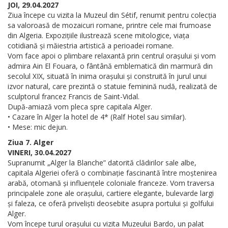
JOI, 29.04.2027
Ziua începe cu vizita la Muzeul din Sétif, renumit pentru colecția
sa valoroasă de mozaicuri romane, printre cele mai frumoase
din Algeria. Expozițiile ilustrează scene mitologice, viața
cotidiană și măiestria artistică a perioadei romane.
Vom face apoi o plimbare relaxantă prin centrul orașului și vom
admira Ain El Fouara, o fântână emblematică din marmură din
secolul XIX, situată în inima orașului și construită în jurul unui
izvor natural, care prezintă o statuie feminină nudă, realizată de
sculptorul francez Francis de Saint-Vidal.
După-amiază vom pleca spre capitala Alger.
• Cazare în Alger la hotel de 4* (Ralf Hotel sau similar).
• Mese: mic dejun.
Ziua 7. Alger
VINERI, 30.04.2027
Supranumit „Alger la Blanche” datorită clădirilor sale albe,
capitala Algeriei oferă o combinație fascinantă între moștenirea
arabă, otomană și influențele coloniale franceze. Vom traversa
principalele zone ale orașului, cartiere elegante, bulevarde largi
și faleza, ce oferă priveliști deosebite asupra portului și golfului
Alger.
Vom începe turul orașului cu vizita Muzeului Bardo, un palat