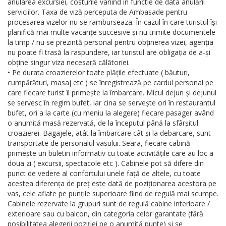
anularea excursiei, costurile variind în functie de data anulării
serviciilor. Taxa de viză perceputa de Ambasade pentru
procesarea vizelor nu se ramburseaza. În cazul în care turistul își
planifică mai multe vacanțe succesive și nu trimite documentele
la timp / nu se prezintă personal pentru obținerea vizei, agenția
nu poate fi trasă la raspundere, iar turistul are obligația de a-și
obține singur viza necesară călătoriei.
• Pe durata croazierelor toate plățile efectuate ( băuturi,
cumpărături, masaj etc ) se înregistrează pe cardul personal pe
care fiecare turist îl primește la îmbarcare. Micul dejun și dejunul
se servesc în regim bufet, iar cina se servește ori în restaurantul
bufet, ori a la carte (cu meniu la alegere) fiecare pasager având
o anumită masă rezervată, de la începutul până la sfârșitul
croazierei. Bagajele, atât la îmbarcare cât și la debarcare, sunt
transportate de personalul vasului. Seara, fiecare cabină
primește un buletin informativ cu toate activitățile care au loc a
doua zi ( excursii, spectacole etc ). Cabinele pot să difere din
punct de vedere al confortului unele față de altele, cu toate
acestea diferența de preț este dată de poziționarea acestora pe
vas, cele aflate pe punțile superioare fiind de regulă mai scumpe.
Cabinele rezervate la grupuri sunt de regulă cabine interioare /
exterioare sau cu balcon, din categoria celor garantate (fără
posibilitatea alegerii poziției pe o anumită punte) și se