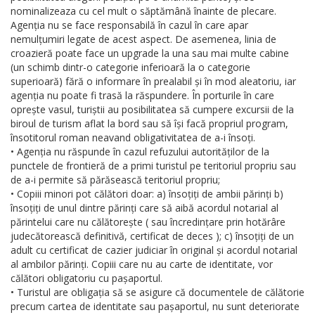
nominalizeaza cu cel mult o săptămână înainte de plecare.
Agenția nu se face responsabilă în cazul în care apar
nemulțumiri legate de acest aspect. De asemenea, linia de
croazieră poate face un upgrade la una sau mai multe cabine
(un schimb dintr-o categorie inferioară la o categorie
superioară) fără o informare în prealabil și în mod aleatoriu, iar
agenția nu poate fi trasă la răspundere. În porturile în care
oprește vasul, turiștii au posibilitatea să cumpere excursii de la
biroul de turism aflat la bord sau să își facă propriul program,
însotitorul roman neavand obligativitatea de a-i însoți.
• Agenția nu răspunde în cazul refuzului autorităților de la
punctele de frontieră de a primi turistul pe teritoriul propriu sau
de a-i permite să părăsească teritoriul propriu;
• Copiii minori pot călători doar: a) însoțiți de ambii părinți b)
însoțiți de unul dintre părinți care să aibă acordul notarial al
părintelui care nu călătorește ( sau încredințare prin hotărâre
judecătorească definitivă, certificat de deces ); c) însoțiți de un
adult cu certificat de cazier judiciar în original și acordul notarial
al ambilor părinți. Copiii care nu au carte de identitate, vor
călători obligatoriu cu pașaportul.
• Turistul are obligația să se asigure că documentele de călătorie
precum cartea de identitate sau pașaportul, nu sunt deteriorate