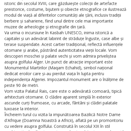
istoric din secolul XVIII, care găzduiește colecții de artefacte
preistorice, costume, bijuterii și obiecte etnografice ce ilustrează
modul de viață al diferitelor comunități ale țării, inclusiv tradiții
berbere și sahariene, fiind unul dintre cele mai importante
muzee de arheologie și etnografie din țară.
Va urma o incursiune în Kasbah UNESCO, inima istorică a
capitalei și un adevărat labirint de străduțe înguste, case albe și
terase suspendate. Acest cartier tradițional, reflectă influențele
otomane și arabe, păstrând autenticitatea vieții locale. Vom
descoperi moschei și palate vechi și vom admira priveliștea
asupra golfului Alger. Un punct de atracție important este
Monumentul Martirilor (Maqam Echahid), simbol național
dedicat eroilor care și-au pierdut viața în lupta pentru
independența Algeriei. Impozantul monument are o înălțime de
peste 90 de metri.
Vom vizita Palatul Rais, care este o adevărată comoară, tipică
arhitecturii otomane. O clădire aparent simplă în exterior
ascunde curți frumoase, cu arcade, fântâni și clădiri palatale
luxoase la interior.
Încheiem turul cu vizita la impunătoarea Bazilică Notre Dame
d'Afrique (Doamna Noastră a Africii), aflată pe un promontoriu
cu vedere asupra golfului. Construită în secolul XIX în stil