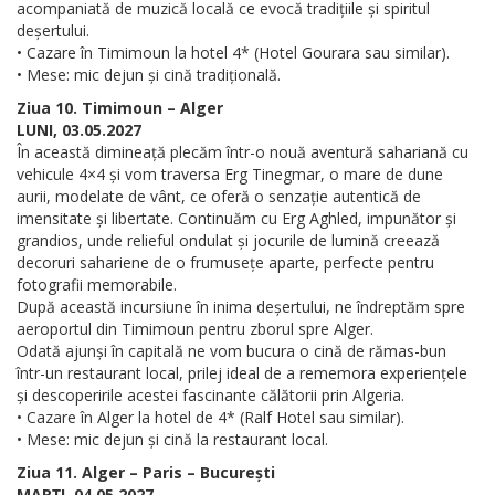
acompaniată de muzică locală ce evocă tradițiile și spiritul
deșertului.
• Cazare în Timimoun la hotel 4* (Hotel Gourara sau similar).
• Mese: mic dejun și cină tradițională.
Ziua 10. Timimoun – Alger
LUNI, 03.05.2027
În această dimineață plecăm într-o nouă aventură sahariană cu
vehicule 4×4 și vom traversa Erg Tinegmar, o mare de dune
aurii, modelate de vânt, ce oferă o senzație autentică de
imensitate și libertate. Continuăm cu Erg Aghled, impunător și
grandios, unde relieful ondulat și jocurile de lumină creează
decoruri sahariene de o frumusețe aparte, perfecte pentru
fotografii memorabile.
După această incursiune în inima deșertului, ne îndreptăm spre
aeroportul din Timimoun pentru zborul spre Alger.
Odată ajunși în capitală ne vom bucura o cină de rămas-bun
într-un restaurant local, prilej ideal de a rememora experiențele
și descoperirile acestei fascinante călătorii prin Algeria.
• Cazare în Alger la hotel de 4* (Ralf Hotel sau similar).
• Mese: mic dejun și cină la restaurant local.
Ziua 11. Alger – Paris – București
MARȚI, 04.05.2027