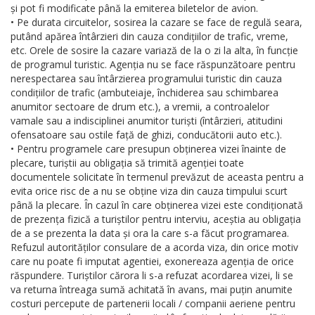
și pot fi modificate până la emiterea biletelor de avion.
• Pe durata circuitelor, sosirea la cazare se face de regulă seara,
putând apărea întârzieri din cauza condițiilor de trafic, vreme,
etc. Orele de sosire la cazare variază de la o zi la alta, în funcție
de programul turistic. Agenția nu se face răspunzătoare pentru
nerespectarea sau întârzierea programului turistic din cauza
condițiilor de trafic (ambuteiaje, închiderea sau schimbarea
anumitor sectoare de drum etc.), a vremii, a controalelor
vamale sau a indisciplinei anumitor turiști (întârzieri, atitudini
ofensatoare sau ostile față de ghizi, conducătorii auto etc.).
• Pentru programele care presupun obținerea vizei înainte de
plecare, turiștii au obligația să trimită agenției toate
documentele solicitate în termenul prevăzut de aceasta pentru a
evita orice risc de a nu se obține viza din cauza timpului scurt
până la plecare. În cazul în care obținerea vizei este condiționată
de prezența fizică a turiștilor pentru interviu, aceștia au obligația
de a se prezenta la data și ora la care s-a făcut programarea.
Refuzul autorităților consulare de a acorda viza, din orice motiv
care nu poate fi imputat agentiei, exonereaza agenția de orice
răspundere. Turiștilor cărora li s-a refuzat acordarea vizei, li se
va returna întreaga sumă achitată în avans, mai puțin anumite
costuri percepute de partenerii locali / companii aeriene pentru