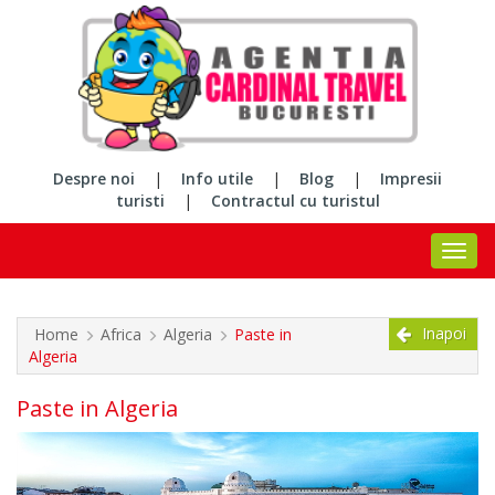
Despre noi
|
Info utile
|
Blog
|
Impresii
turisti
|
Contractul cu turistul
Inapoi
Home
Africa
Algeria
Paste in
Algeria
Paste in Algeria