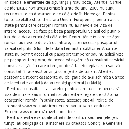
(în special elementele de siguranță și/sau poza). Atenție: Cărtile
de identitate romanești emise înainte de anul 2009 nu sunt
recunoscute ca documente de călătorie în Norvegia. Pentru
toate celelalte state din afara Uniunii Europene și pentru acele
state pentru care cetățenii români nu au nevoie de viză de
intrare, accesul se face pe baza pașaportului valabil cel puțin 6
luni de la data terminării călătoriei. Pentru țările în care cetățenii
români au nevoie de viză de intrare, este necesar pașaportul
valabil cel puțin 6 luni de la data terminării călătoriei. Anumite
state nu permit accesul cu pașaport temporar sau nu aplică vize
pe pașaport temporar, de aceea vă rugăm să consultați serviciul
consular al țării în care intenționați să faceți deplasarea sau vă
consultați în această privință cu agenția de turism. Atenție,
persoanele recent căsătorite au obligația de a-și schimba Cartea
de Identitate anulată de autorități (perforată/ tăiată).
• Pentru a consulta lista statelor pentru care nu este necesară
viza de intrare sau informații suplimentare legate de călătoria
cetățenilor români în străinătate, accesați site-ul Poliției de
Frontieră www.politiadefrontiera.ro sau al Ministerului de
Externe www.mae.ro/travel-conditions.
• Pentru a evita eventuale situații de confuzii sau neînțelegeri,
turiștii au obligația ca la înscriere să citească Condițiile Generale
de Participare.