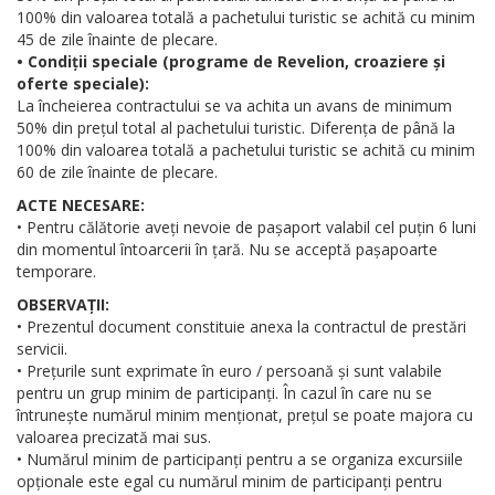
100% din valoarea totală a pachetului turistic se achită cu minim
45 de zile înainte de plecare.
• Condiții speciale (programe de Revelion, croaziere și
oferte speciale):
La încheierea contractului se va achita un avans de minimum
50% din prețul total al pachetului turistic. Diferența de până la
100% din valoarea totală a pachetului turistic se achită cu minim
60 de zile înainte de plecare.
ACTE NECESARE:
• Pentru călătorie aveți nevoie de pașaport valabil cel puțin 6 luni
din momentul întoarcerii în țară. Nu se acceptă pașapoarte
temporare.
OBSERVAȚII:
• Prezentul document constituie anexa la contractul de prestări
servicii.
• Prețurile sunt exprimate în euro / persoană și sunt valabile
pentru un grup minim de participanți. În cazul în care nu se
întrunește numărul minim menționat, prețul se poate majora cu
valoarea precizată mai sus.
• Numărul minim de participanți pentru a se organiza excursiile
opționale este egal cu numărul minim de participanți pentru