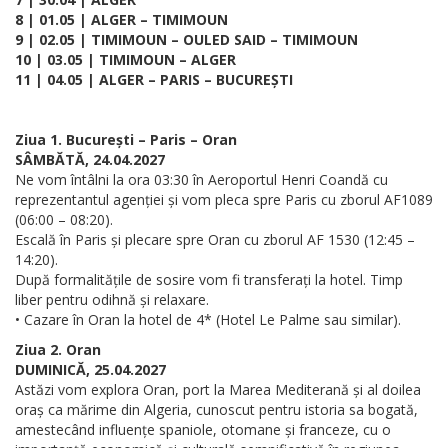
8 | 01.05 | ALGER – TIMIMOUN
9 | 02.05 | TIMIMOUN – OULED SAID – TIMIMOUN
10 | 03.05 | TIMIMOUN – ALGER
11 | 04.05 | ALGER – PARIS – BUCUREȘTI
Ziua 1. București – Paris – Oran
SÂMBĂTĂ, 24.04.2027
Ne vom întâlni la ora 03:30 în Aeroportul Henri Coandă cu
reprezentantul agenției și vom pleca spre Paris cu zborul AF1089
(06:00 – 08:20).
Escală în Paris și plecare spre Oran cu zborul AF 1530 (12:45 –
14:20).
După formalitățile de sosire vom fi transferați la hotel. Timp
liber pentru odihnă și relaxare.
• Cazare în Oran la hotel de 4* (Hotel Le Palme sau similar).
Ziua 2. Oran
DUMINICĂ, 25.04.2027
Astăzi vom explora Oran, port la Marea Mediterană și al doilea
oraș ca mărime din Algeria, cunoscut pentru istoria sa bogată,
amestecând influențe spaniole, otomane și franceze, cu o