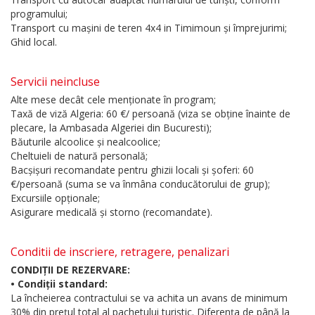
programului;
Transport cu mașini de teren 4x4 in Timimoun și împrejurimi;
Ghid local.
Servicii neincluse
Alte mese decât cele menționate în program;
Taxă de viză Algeria: 60 €/ persoană (viza se obține înainte de
plecare, la Ambasada Algeriei din Bucuresti);
Băuturile alcoolice și nealcoolice;
Cheltuieli de natură personală;
Bacșișuri recomandate pentru ghizii locali și șoferi: 60
€/persoană (suma se va înmâna conducătorului de grup);
Excursiile opționale;
Asigurare medicală și storno (recomandate).
Conditii de inscriere, retragere, penalizari
CONDIȚII DE REZERVARE:
• Condiții standard:
La încheierea contractului se va achita un avans de minimum
30% din prețul total al pachetului turistic. Diferența de până la