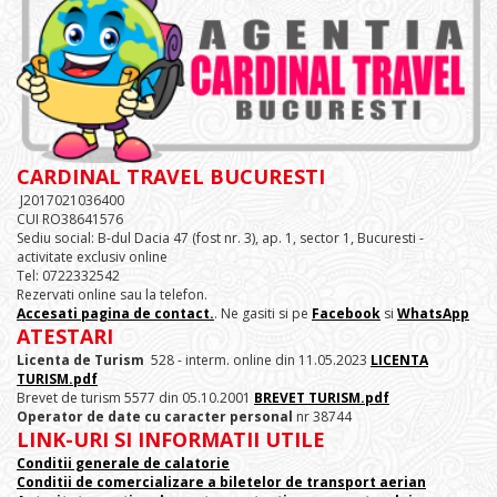
CARDINAL TRAVEL BUCURESTI
J2017021036400
CUI RO38641576
Sediu social: B-dul Dacia 47 (fost nr. 3), ap. 1, sector 1, Bucuresti -
activitate exclusiv online
Tel: 0722332542
Rezervati online sau la telefon.
Accesati pagina de contact.
. Ne gasiti si pe
Facebook
si
WhatsApp
ATESTARI
Licenta de Turism
528 - interm. online din 11.05.2023
LICENTA
TURISM.pdf
Brevet de turism 5577 din 05.10.2001
BREVET TURISM.pdf
Operator de date cu caracter personal
nr 38744
LINK-URI SI INFORMATII UTILE
Conditii generale de calatorie
Conditii de comercializare a biletelor de transport aerian