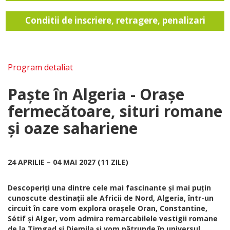
Conditii de inscriere, retragere, penalizari
Program detaliat
Paște în Algeria - Orașe
fermecătoare, situri romane
și oaze sahariene
24 APRILIE – 04 MAI 2027 (11 ZILE)
Descoperiți una dintre cele mai fascinante și mai puțin
cunoscute destinații ale Africii de Nord, Algeria, într-un
circuit în care vom explora orașele Oran, Constantine,
Sétif și Alger, vom admira remarcabilele vestigii romane
de la Timgad și Djemila și vom pătrunde în universul