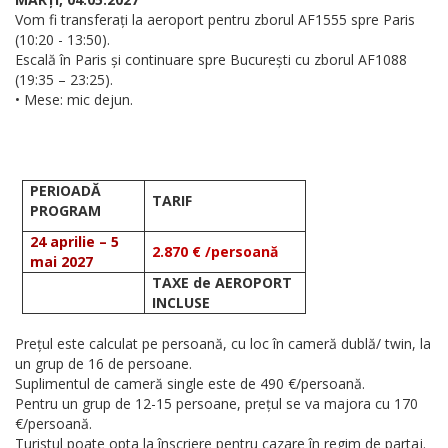
Vom fi transferați la aeroport pentru zborul AF1555 spre Paris
(10:20 - 13:50).
Escală în Paris și continuare spre București cu zborul AF1088
(19:35 – 23:25).
• Mese: mic dejun.
PERIOADĂ
TARIF
PROGRAM
24 aprilie – 5
2.870 € /persoană
mai 2027
TAXE de AEROPORT
INCLUSE
Prețul este calculat pe persoană, cu loc în cameră dublă/ twin, la
un grup de 16 de persoane.
Suplimentul de cameră single este de 490 €/persoană.
Pentru un grup de 12-15 persoane, prețul se va majora cu 170
€/persoană.
Turistul poate opta la înscriere pentru cazare în regim de partaj.