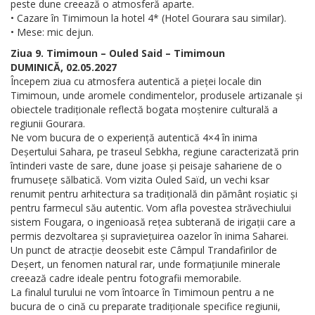
peste dune creează o atmosferă aparte.
• Cazare în Timimoun la hotel 4* (Hotel Gourara sau similar).
• Mese: mic dejun.
Ziua 9. Timimoun – Ouled Said – Timimoun
DUMINICĂ, 02.05.2027
Începem ziua cu atmosfera autentică a pieței locale din
Timimoun, unde aromele condimentelor, produsele artizanale și
obiectele tradiționale reflectă bogata moștenire culturală a
regiunii Gourara.
Ne vom bucura de o experiență autentică 4×4 în inima
Deșertului Sahara, pe traseul Sebkha, regiune caracterizată prin
întinderi vaste de sare, dune joase și peisaje sahariene de o
frumusețe sălbatică. Vom vizita Ouled Saïd, un vechi ksar
renumit pentru arhitectura sa tradițională din pământ roșiatic și
pentru farmecul său autentic. Vom afla povestea străvechiului
sistem Fougara, o ingenioasă rețea subterană de irigații care a
permis dezvoltarea și supraviețuirea oazelor în inima Saharei.
Un punct de atracție deosebit este Câmpul Trandafirilor de
Deșert, un fenomen natural rar, unde formațiunile minerale
creează cadre ideale pentru fotografii memorabile.
La finalul turului ne vom întoarce în Timimoun pentru a ne
bucura de o cină cu preparate tradiționale specifice regiunii,