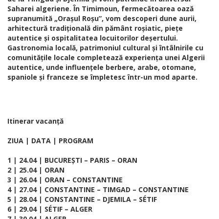
Saharei algeriene. În Timimoun, fermecătoarea oază
supranumită „Orașul Roșu”, vom descoperi dune aurii,
arhitectură tradițională din pământ roșiatic, piețe
autentice și ospitalitatea locuitorilor deșertului.
Gastronomia locală, patrimoniul cultural și întâlnirile cu
comunitățile locale completează experiența unei Algerii
autentice, unde influențele berbere, arabe, otomane,
spaniole și franceze se împletesc într-un mod aparte.
Itinerar vacanță
ZIUA | DATA | PROGRAM
1 | 24.04 | BUCUREȘTI – PARIS – ORAN
2 | 25.04 | ORAN
3 | 26.04 | ORAN – CONSTANTINE
4 | 27.04 | CONSTANTINE – TIMGAD – CONSTANTINE
5 | 28.04 | CONSTANTINE – DJEMILA – SÉTIF
6 | 29.04 | SÉTIF – ALGER
7 | 30.04 | ALGER