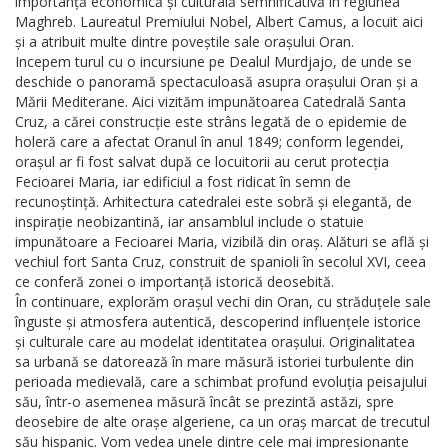
importanță economică și culturală semnificativă în regiunea
Maghreb. Laureatul Premiului Nobel, Albert Camus, a locuit aici
și a atribuit multe dintre poveștile sale orașului Oran.
Incepem turul cu o incursiune pe Dealul Murdjajo, de unde se
deschide o panoramă spectaculoasă asupra orașului Oran și a
Mării Mediterane. Aici vizităm impunătoarea Catedrală Santa
Cruz, a cărei construcție este strâns legată de o epidemie de
holeră care a afectat Oranul în anul 1849; conform legendei,
orașul ar fi fost salvat după ce locuitorii au cerut protecția
Fecioarei Maria, iar edificiul a fost ridicat în semn de
recunoștință. Arhitectura catedralei este sobră și elegantă, de
inspirație neobizantină, iar ansamblul include o statuie
impunătoare a Fecioarei Maria, vizibilă din oraș. Alături se află și
vechiul fort Santa Cruz, construit de spanioli în secolul XVI, ceea
ce conferă zonei o importanță istorică deosebită.
În continuare, explorăm orașul vechi din Oran, cu străduțele sale
înguste și atmosfera autentică, descoperind influențele istorice
și culturale care au modelat identitatea orașului. Originalitatea
sa urbană se datorează în mare măsură istoriei turbulente din
perioada medievală, care a schimbat profund evoluția peisajului
său, într-o asemenea măsură încât se prezintă astăzi, spre
deosebire de alte orașe algeriene, ca un oraș marcat de trecutul
său hispanic. Vom vedea unele dintre cele mai impresionante