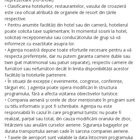
• Clasificarea hotelurilor, restaurantelor, vasului de croazieră
este cea oficial atribuită de organele de resort din țările
respective.
• Pentru anumite facilități din hotel sau din cameră, hotelierul
poate solicita taxe suplimentare; în momentul sosirii la hotel,
solicitați recepționerului sau conducătorului de grup să vă
informeze cu exactitate asupra lor.
• Agenția noastră depune toate eforturile necesare pentru a vă
respecta preferințele, dar nu putem garanta camere duble sau
twin (pat matrimonial sau paturi separate), respectiv camere de
fumători sau nefumători decât în limita disponibilității acestor
facilități la hotelurile partenere.
• În situații de excepție ( evenimente, congrese, conferințe,
târguri etc. ) agenția poate opera modificări în structura
programului, fără a afecta vizitarea obiectivelor turistice.
• Compania aeriană și orele de zbor menționate în program sunt
cu titlu informativ și pot fi schimbate. Agenția nu este
responsabilă în cazul în care programul turistic nu poate fi
realizat, parțial sau total, din cauza modificării orarului de zbor,
întârzierii sau anulării curselor aeriene. Siguranța bagajelor pe
durata transportului aerian cade în sarcina companiei aeriene.
• Taxele de aeroport sunt valabile la data întocmirii programului