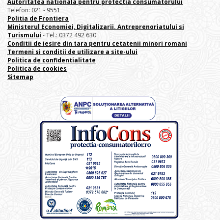
Autoritatea nationala pentru protectia consumatorului
Telefon: 021 - 9551
Politia de Frontiera
Ministerul Economiei, Digitalizarii. Antreprenoriatului
si
Turismului
- Tel.: 0372 492 630
Conditii de iesire din tara pentru cetatenii minori romani
Termeni si conditii de utilizare a site-ului
Politica de confidentialitate
Politica de cookies
Sitemap