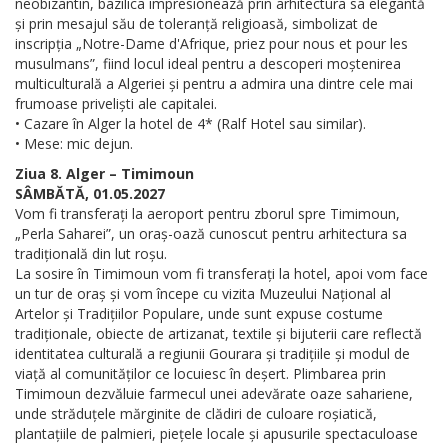
neobizantin, bazilica impresionează prin arhitectura sa elegantă
și prin mesajul său de toleranță religioasă, simbolizat de
inscripția „Notre-Dame d'Afrique, priez pour nous et pour les
musulmans”, fiind locul ideal pentru a descoperi moștenirea
multiculturală a Algeriei și pentru a admira una dintre cele mai
frumoase priveliști ale capitalei.
• Cazare în Alger la hotel de 4* (Ralf Hotel sau similar).
• Mese: mic dejun.
Ziua 8. Alger – Timimoun
SÂMBĂTĂ, 01.05.2027
Vom fi transferați la aeroport pentru zborul spre Timimoun,
„Perla Saharei”, un oraș-oază cunoscut pentru arhitectura sa
tradițională din lut roșu.
La sosire în Timimoun vom fi transferați la hotel, apoi vom face
un tur de oraș și vom începe cu vizita Muzeului Național al
Artelor și Tradițiilor Populare, unde sunt expuse costume
tradiționale, obiecte de artizanat, textile și bijuterii care reflectă
identitatea culturală a regiunii Gourara și tradițiile și modul de
viață al comunităților ce locuiesc în deșert. Plimbarea prin
Timimoun dezvăluie farmecul unei adevărate oaze sahariene,
unde străduțele mărginite de clădiri de culoare roșiatică,
plantațiile de palmieri, piețele locale și apusurile spectaculoase