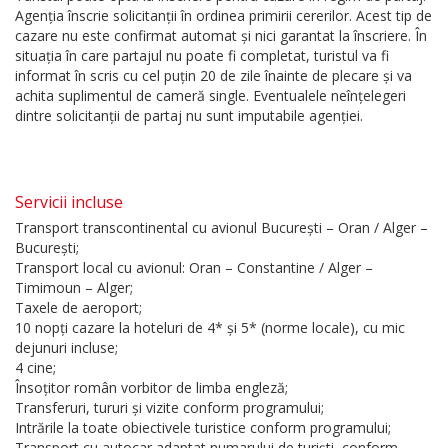
Agenția înscrie solicitanții în ordinea primirii cererilor. Acest tip de
cazare nu este confirmat automat și nici garantat la înscriere. În
situația în care partajul nu poate fi completat, turistul va fi
informat în scris cu cel puțin 20 de zile înainte de plecare și va
achita suplimentul de cameră single. Eventualele neînțelegeri
dintre solicitanții de partaj nu sunt imputabile agenției.
Servicii incluse
Transport transcontinental cu avionul București – Oran / Alger –
București;
Transport local cu avionul: Oran – Constantine / Alger –
Timimoun – Alger;
Taxele de aeroport;
10 nopți cazare la hoteluri de 4* și 5* (norme locale), cu mic
dejunuri incluse;
4 cine;
Însoțitor român vorbitor de limba engleză;
Transferuri, tururi și vizite conform programului;
Intrările la toate obiectivele turistice conform programului;
Transport cu autocar adaptat numarului de turiști, conform