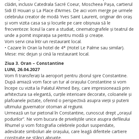
clădiri, inclusiv Catedrala Sacré Coeur, Moscheea Pașa, cartierul
Sidi El Houari și La Place d’Armes. De aici vom merge pe urmele
celebrului creator de modă Yves Saint Laurent, originar din oraș
și vom vizita casa sa și locurile pe care obișnuia să le
frecventeze: liceul la care a studiat, cinematografele și teatrul de
unde a pornit inspirația sa pentru modă și creație.
Vom servi cina într-un restaurant local.
• Cazare în Oran la hotel de 4* (Hotel Le Palme sau similar).
Mese: mic dejun și cină la restaurant local.
Ziua 3. Oran – Constantine
LUNI, 26.04.2027
Vom fi transferați la aeroport pentru zborul spre Constantine.
După amiază vom face un tur al orașului Constantine si vom
începe cu vizita la Palatul Ahmed Bey, care impresionează prin
arhitectura sa elegantă, curțile interioare decorate, coloanele și
plafoanele pictate, oferind o perspectivă asupra vieții și puterii
ultimului guvernator otoman al regiunii.
Urmează un tur pietonal în Constantine, cunoscut drept „orașul
podurilor”. Ne vom bucura de priveliștile unice asupra defileului
Rhumel și vom fotografia celebrele poduri suspendate,
adevărate simboluri ale orașului, care leagă diferitele cartiere
construite pe stânci abrupte.