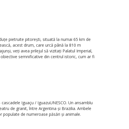
uțe pietruite pitorești, situată la numai 65 km de
erească, acest drum, care urcă până la 810 m
nși, veți avea prilejul să vizitați Palatul Imperial,
iective semnificative din centrul istoric, cum ar fi
ii - cascadele Iguaçu / IguazuUNESCO. Un ansamblu
tru de granit, între Argentina și Brazilia. Ambele
ilor populate de numeroase păsări și animale.