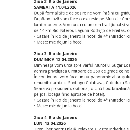
Ziua 2. Rio de Janeiro
SAMBATA 11.04.2026
După formalitățile de sosire ne vom întâlni cu ghidul
După-amiază vom face o excursie pe Muntele Corcova
lumii moderne. Vom urca cu un tren tradițional și v
de 14 km Rio-Niteroi, Laguna Rodrigo de Freitas, oce
• Cazare în Rio de Janeiro la hotel de 4* (Mirador 
• Mese: mic dejun la hotel.
Ziua 3. Rio de Janeiro
DUMINICA 12.04.2026
Dimineața vom urca spre vârful Muntelui Sugar Loať
admira priveliștea uimitoare de 360 de grade ce ne
În continuare vom face un tur panoramic al orașulu
renumitul arhitect Santiago Calatrava, Catedrala San
Seara vă propunem, opțional, o cină tipic brazilian
pe jos, locația fiind aproape de hotel).
• Cazare în Rio de Janeiro la hotel de 4* (Mirador 
• Mese: mic dejun la hotel.
Ziua 4. Rio de Janeiro
LUNI 13.04.2026
Timp liber pentru plajă, relaxare și vizite individuale.