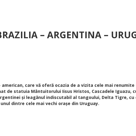
 BRAZILIA – ARGENTINA – UR
american, care vă oferă ocazia de a vizita cele mai renumite l
inat de statuia Mântuitorului Iisus Hristos, Cascadele Iguazu, 
gentinei și leagănul indiscutabil al tangoului, Delta Tigre, cu 
 unul dintre cele mai vechi orașe din Uruguay.