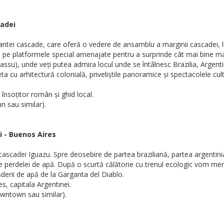
cadei
antei cascade, care oferă o vedere de ansamblu a marginii cascadei, 
a pe platformele special amenajate pentru a surprinde cât mai bine ma
ssu), unde veți putea admira locul unde se întâlnesc Brazilia, Argentin
ațeta cu arhitectură colonială, priveliștile panoramice și spectacolele
 însoțitor român și ghid local.
n sau similar).
i - Buenos Aires
 cascadei Iguazu. Spre deosebire de partea braziliană, partea argentin
ele perdelei de apă. După o scurtă călătorie cu trenul ecologic vom mer
ăderii de apă de la Garganta del Diablo.
s, capitala Argentinei.
owntown sau similar).