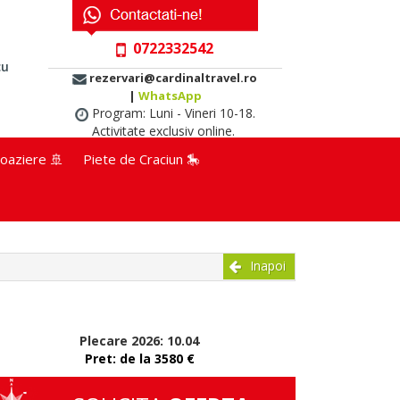
0722332542
cu
rezervari@cardinaltravel.ro
|
WhatsApp
Program: Luni - Vineri 10-18.
Activitate exclusiv online.
oaziere 🚢
Piete de Craciun 🎠
Inapoi
Plecare 2026: 10.04
Pret: de la 3580 €