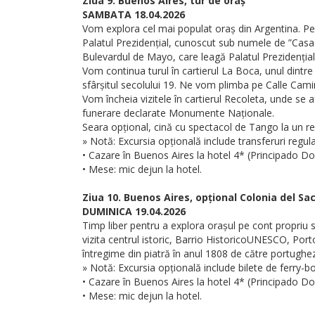
Ziua 9. Buenos Aires, tur de oraș
SAMBATA 18.04.2026
Vom explora cel mai populat oraș din Argentina. Pe
Palatul Prezidențial, cunoscut sub numele de ”Casa 
Bulevardul de Mayo, care leagă Palatul Prezidențial
Vom continua turul în cartierul La Boca, unul dintre 
sfârșitul secolului 19. Ne vom plimba pe Calle Cami
Vom încheia vizitele în cartierul Recoleta, unde s
funerare declarate Monumente Naționale.
Seara opțional, cină cu spectacol de Tango la un re
» Notă: Excursia opțională include transferuri regula
• Cazare în Buenos Aires la hotel 4* (Principado D
• Mese: mic dejun la hotel.
Ziua 10. Buenos Aires, opțional Colonia del S
DUMINICA 19.04.2026
Timp liber pentru a explora orașul pe cont propriu 
vizita centrul istoric, Barrio HistoricoUNESCO, Por
întregime din piatră în anul 1808 de către portughe
» Notă: Excursia opțională include bilete de ferry-boa
• Cazare în Buenos Aires la hotel 4* (Principado D
• Mese: mic dejun la hotel.