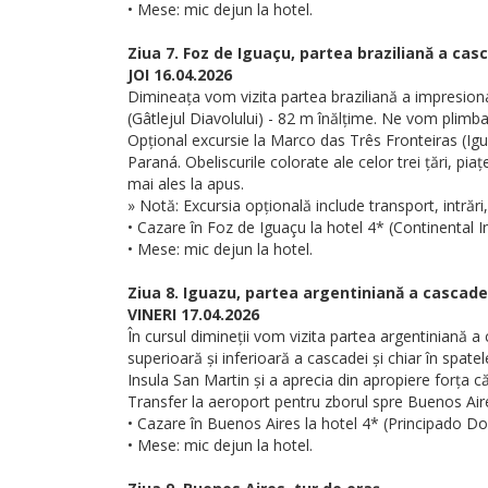
• Mese: mic dejun la hotel.
Ziua 7. Foz de Iguaçu, partea braziliană a cas
JOI 16.04.2026
Dimineața vom vizita partea braziliană a impresion
(Gâtlejul Diavolului) - 82 m înălțime. Ne vom plimb
Opțional excursie la Marco das Três Fronteiras (Igua
Paraná. Obeliscurile colorate ale celor trei țări, pi
mai ales la apus.
» Notă: Excursia opțională include transport, intrări,
• Cazare în Foz de Iguaçu la hotel 4* (Continental In
• Mese: mic dejun la hotel.
Ziua 8. Iguazu, partea argentiniană a cascade
VINERI 17.04.2026
În cursul dimineții vom vizita partea argentiniană a
superioară și inferioară a cascadei și chiar în spat
Insula San Martin și a aprecia din apropiere forța c
Transfer la aeroport pentru zborul spre Buenos Aire
• Cazare în Buenos Aires la hotel 4* (Principado D
• Mese: mic dejun la hotel.