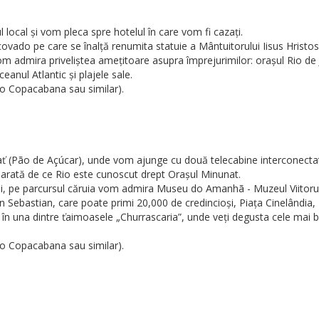
 local și vom pleca spre hotelul în care vom fi cazați.
do pe care se înalță renumita statuie a Mântuitorului Iisus Hristos 
om admira priveliștea amețitoare asupra împrejurimilor: orașul Rio de
anul Atlantic și plajele sale.
Rio Copacabana sau similar).
 (Pão de Açúcar), unde vom ajunge cu două telecabine interconectate.
 arată de ce Rio este cunoscut drept Orașul Minunat.
i, pe parcursul căruia vom admira Museu do Amanhã - Muzeul Viitorului
 Sebastian, care poate primi 20,000 de credincioși, Piața Cinelândia, 
ă în una dintre ťaimoasele „Churrascaria”, unde veți degusta cele mai 
Rio Copacabana sau similar).