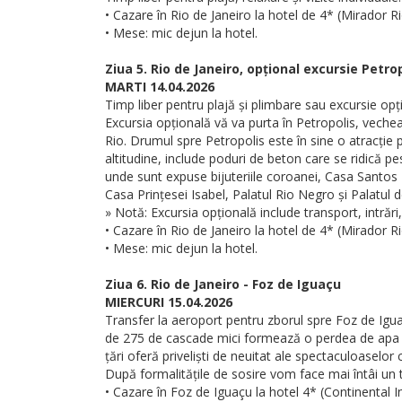
• Cazare în Rio de Janeiro la hotel de 4* (Mirador 
• Mese: mic dejun la hotel.
Ziua 5. Rio de Janeiro, opțional excursie Petro
MARTI 14.04.2026
Timp liber pentru plajă și plimbare sau excursie opți
Excursia opțională vă va purta în Petropolis, veche
Rio. Drumul spre Petropolis este în sine o atracție
altitudine, include poduri de beton care se ridică pes
unde sunt expuse bijuteriile coroanei, Casa Santos 
Casa Prințesei Isabel, Palatul Rio Negro și Palatul de
» Notă: Excursia opțională include transport, intrări,
• Cazare în Rio de Janeiro la hotel de 4* (Mirador 
• Mese: mic dejun la hotel.
Ziua 6. Rio de Janeiro - Foz de Iguaçu
MIERCURI 15.04.2026
Transfer la aeroport pentru zborul spre Foz de Ig
de 275 de cascade mici formează o perdea de apa înv
țări oferă priveliști de neuitat ale spectaculoaselo
După formalitățile de sosire vom face mai întâi un 
• Cazare în Foz de Iguaçu la hotel 4* (Continental In