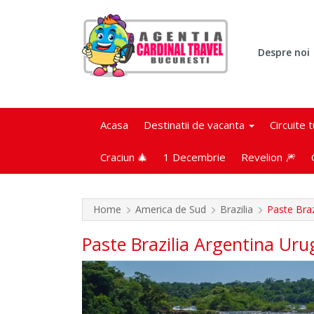
Despre noi
Acasa
Destinatii de vacanta
Circuite 
Craciun 🎄
1 Decembrie
Revelion 🎆
Home
America de Sud
Brazilia
Paste Braz
Paste Brazilia Argentina Ur