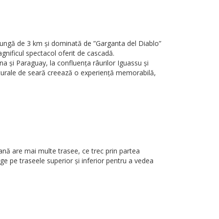
lungă de 3 km și dominată de ”Garganta del Diablo”
gnificul spectacol oferit de cascadă.
a și Paraguay, la confluența râurilor Iguassu și
 culturale de seară creează o experiență memorabilă,
iană are mai multe trasee, ce trec prin partea
ge pe traseele superior și inferior pentru a vedea