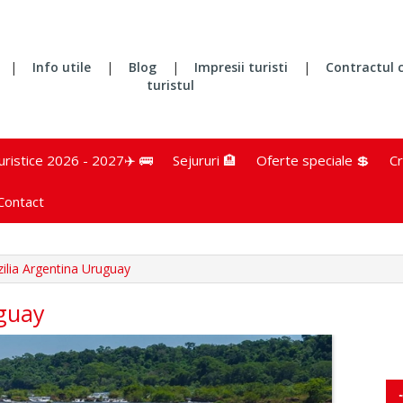
|
Info utile
|
Blog
|
Impresii turisti
|
Contractul 
turistul
turistice 2026 - 2027✈️ 🚌
Sejururi 🏨
Oferte speciale 💲
Cr
Contact
ilia Argentina Uruguay
uguay