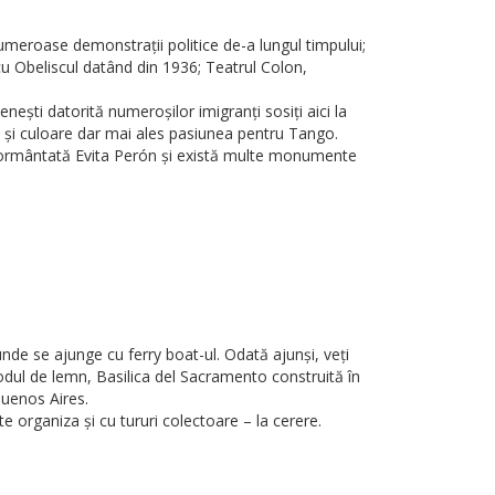
meroase demonstrații politice de-a lungul timpului;
cu Obeliscul datând din 1936; Teatrul Colon,
nești datorită numeroșilor imigranți sosiți aici la
ă și culoare dar mai ales pasiunea pentru Tango.
nmormântată Evita Perón și există multe monumente
nde se ajunge cu ferry boat-ul. Odată ajunși, veți
odul de lemn, Basilica del Sacramento construită în
Buenos Aires.
te organiza și cu tururi colectoare – la cerere.