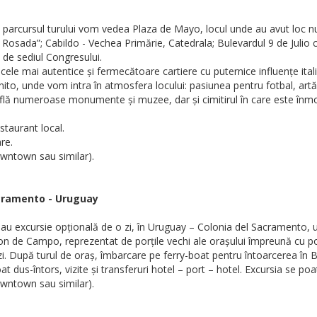
 parcursul turului vom vedea Plaza de Mayo, locul unde au avut loc nu
Rosada”; Cabildo - Vechea Primărie, Catedrala; Bulevardul 9 de Julio 
 de sediul Congresului.
cele mai autentice și fermecătoare cartiere cu puternice influențe italie
nito, unde vom intra în atmosfera locului: pasiunea pentru fotbal, art
e află numeroase monumente și muzee, dar și cimitirul în care este î
staurant local.
re.
owntown sau similar).
acramento - Uruguay
sau excursie opțională de o zi, în Uruguay – Colonia del Sacramento, u
ton de Campo, reprezentat de porțile vechi ale orașului împreună cu p
zi. După turul de oraș, îmbarcare pe ferry-boat pentru întoarcerea în 
t dus-întors, vizite și transferuri hotel – port – hotel. Excursia se poa
owntown sau similar).