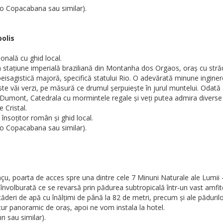
Rio Copacabana sau similar).
polis
onală cu ghid local.
a stațiune imperială braziliană din Montanha dos Orgaos, oraș cu străd
 peisagistică majoră, specifică statului Rio. O adevărată minune ingin
te văi verzi, pe măsură ce drumul șerpuiește în jurul muntelui. Odată aju
Dumont, Catedrala cu mormintele regale și veți putea admira diverse ob
 Cristal.
 însoțitor român și ghid local.
Rio Copacabana sau similar).
uaçu, poarta de acces spre una dintre cele 7 Minuni Naturale ale Lum
olburată ce se revarsă prin pădurea subtropicală într-un vast amfitea
r căderi de apă cu înălțimi de până la 82 de metri, precum și ale pădur
tur panoramic de oraș, apoi ne vom instala la hotel.
n sau similar).