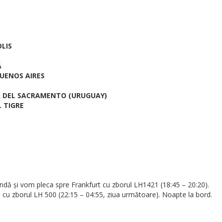
OLIS
Ă
BUENOS AIRES
IA DEL SACRAMENTO (URUGUAY)
L TIGRE
andă și vom pleca spre Frankfurt cu zborul LH1421 (18:45 – 20:20).
ro cu zborul LH 500 (22:15 – 04:55, ziua următoare). Noapte la bord.